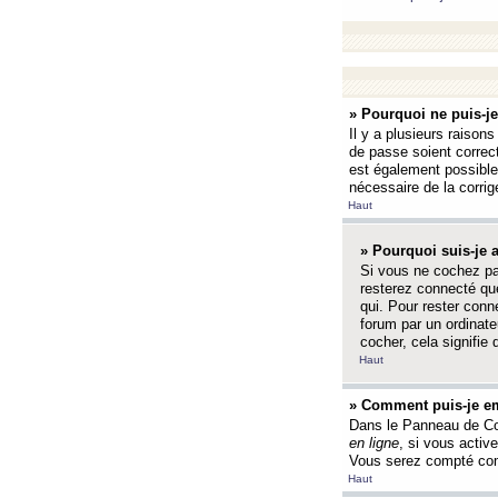
» Pourquoi ne puis-j
Il y a plusieurs raison
de passe soient correct
est également possible q
nécessaire de la corrige
Haut
» Pourquoi suis-je
Si vous ne cochez p
resterez connecté que
qui. Pour rester con
forum par un ordinate
cocher, cela signifie 
Haut
» Comment puis-je em
Dans le Panneau de Con
en ligne
, si vous activ
Vous serez compté com
Haut