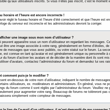
ible qu’aux utilisateurs inscrits. Si vous n’êtes pas inscrit, c’est le moment id
au horaire et l’heure est encore incorrecte !
avoir réglé le fuseau horaire et l’heure d’été correctement et que l’heure est e
rloge du serveur est incorrecte et les administrateurs devront la corriger.
fficher une image sous mon nom d’utilisateur ?
ui peuvent apparaître sous un nom d’utilisateur en regardant les messages. C
peut être une image associée à votre rang, généralement en forme d’étoiles, de
bre de messages que vous avez publiés, ou votre statut sur le forum. La seco
, est connue en tant qu’avatar et est généralement unique ou personnelle à c
ur du forum d’activer les avatars et de décider de la manière dont ils sont mis 
iliser d’avatars, contactez l’administrateur du forum et demandez lui ses rai
et comment puis-je le modifier ?
ssent en-dessous de votre nom d’utilisateur, indiquent le nombre de message
certains utilisateurs, ex. modérateurs et administateurs. En général, vous ne
angs du forum comme il sont réglés par l’administrateur du forum. Veuillez ne
 seulement pour augmenter votre rang. Beaucoup de forums ne toléreront pas c
abaissera simplement votre compteur de messages.
r le lien de l’e-mail d’un utilisateur, il m’est demandé de me connecter 