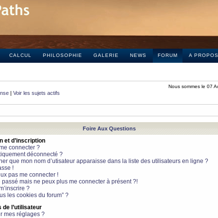
CALCUL
PHILOSOPHIE
GALERIE
NEWS
FORUM
A PROPO
Nous sommes le 07 A
onse
|
Voir les sujets actifs
Foire Aux Questions
et d’inscription
 me connecter ?
tiquement déconnecté ?
 que mon nom d’utisateur apparaisse dans la liste des utilisateurs en ligne ?
sse !
peux pas me connecter !
le passé mais ne peux plus me connecter à présent ?!
m’inscrire ?
ous les cookies du forum” ?
de l’utilisateur
r mes réglages ?