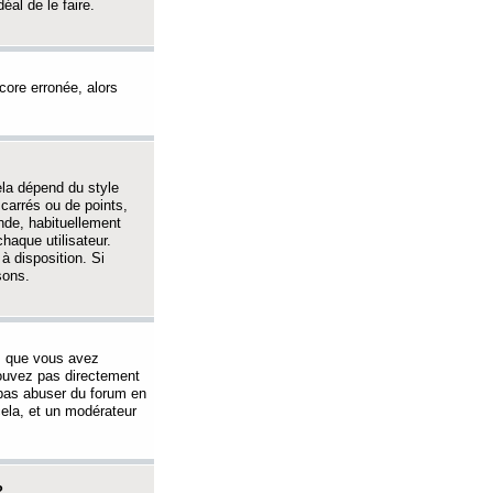
éal de le faire.
ncore erronée, alors
ela dépend du style
 carrés ou de points,
nde, habituellement
haque utilisateur.
à disposition. Si
sons.
s que vous avez
 pouvez pas directement
 pas abuser du forum en
ela, et un modérateur
?