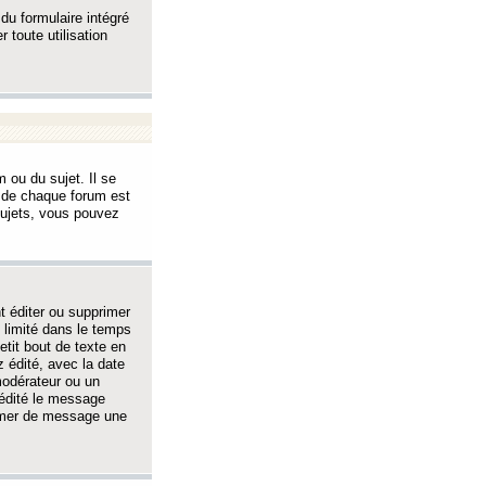
 du formulaire intégré
 toute utilisation
 ou du sujet. Il se
s de chaque forum est
sujets, vous pouvez
 éditer ou supprimer
 limité dans le temps
tit bout de texte en
 édité, avec la date
 modérateur ou un
 édité le message
rimer de message une