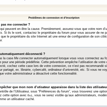
Problèmes de connexion et d’inscription
e pas me connecter ?
s qui peuvent en être la cause. Premièrement, assurez-vous que votre nom d’ut
s. Si ils le sont, contactez le propriétaire du forum pour vous assurer de ne pa
ue le propriétaire du site Internet ait une erreur de configuration de son côté, 
r.
 automatiquement déconnecté ?
as la case
Me connecter automatiquement
lorsque vous vous connectez au f
 pour une période prédéfinie. Cette prévention empêche l’utilisation de votre
necté, cochez cette case lors de votre connexion, ce n’est pas recommandé s
ur partagé, ex. librairie, cybercafé, ordinateur d’université, etc. Si vous ne v
que votre administrateur a désactivé cette fonctionnalité.
pêcher que mon nom d’utisateur apparaisse dans la liste des utilisateur
trôle de l’Utilisateur, sous “Préférences du forum”, vous trouverez une opti
ez cette option avec
, vous ne serez visible qu’aux administrateurs, mod
Oui
me un utilisateur caché.