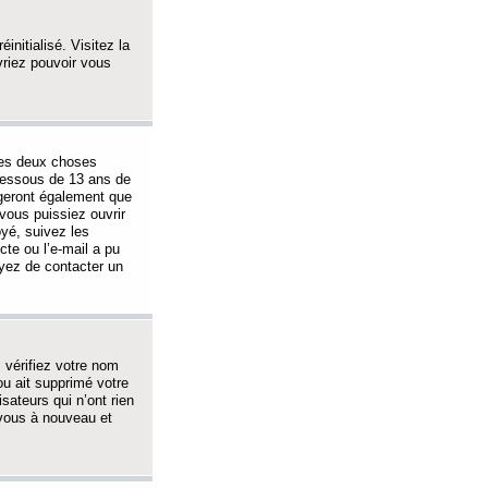
initialisé. Visitez la
vriez pouvoir vous
 des deux choses
-dessous de 13 ans de
igeront également que
vous puissiez ouvrir
oyé, suivez les
cte ou l’e-mail a pu
ayez de contacter un
, vérifiez votre nom
ou ait supprimé votre
sateurs qui n’ont rien
z-vous à nouveau et