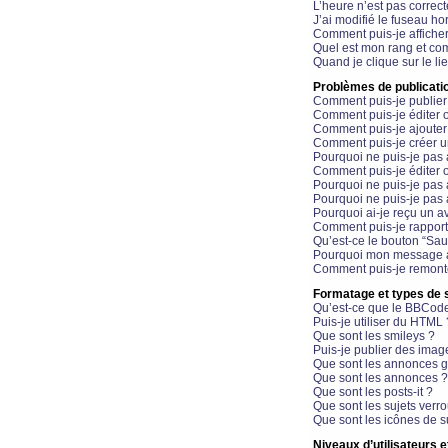
L’heure n’est pas correct
J’ai modifié le fuseau hor
Comment puis-je affiche
Quel est mon rang et com
Quand je clique sur le li
Problèmes de publicati
Comment puis-je publier
Comment puis-je éditer
Comment puis-je ajoute
Comment puis-je créer 
Pourquoi ne puis-je pas 
Comment puis-je éditer 
Pourquoi ne puis-je pas
Pourquoi ne puis-je pas 
Pourquoi ai-je reçu un a
Comment puis-je rappor
Qu’est-ce le bouton “Sauv
Pourquoi mon message a-
Comment puis-je remonte
Formatage et types de 
Qu’est-ce que le BBCod
Puis-je utiliser du HTML 
Que sont les smileys ?
Puis-je publier des imag
Que sont les annonces g
Que sont les annonces ?
Que sont les posts-it ?
Que sont les sujets verro
Que sont les icônes de s
Niveaux d’utilisateurs e