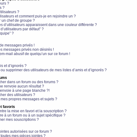
eurs ?
s ?
ilisateurs ?
lisateurs et comment puis-je en rejoindre un ?
 un chef de groupe ?
s d’utilisateurs apparaissent dans une couleur différente ?
’utilisateurs par défaut” ?
équipe” ?
de messages privés !
es messages privés non désirés !
em-mail abusif de quelqu’un sur ce forum !
is et d’ignorés ?
ou supprimer des utilisateurs de mes listes d’amis et d’ignorés ?
rums
her dans un forum ou des forums ?
e renvoie aucun résultat ?
envoie à une page blanche ?!
er des utilisateurs ?
 mes propres messages et sujets ?
t favoris
ntre la mise en favori et la souscription ?
e à un forum ou à un sujet spécifique ?
er mes souscriptions ?
ointes autorisées sur ce forum ?
toutes mes pièces jointes ?