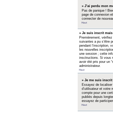
» J’ai perdu mon mo
Pas de panique ! Bien
page de connexion et
connecter de nouvea
Haut
» Je suis inscrit mai
Premièrement, vérifiez 
suivantes a pu s’être 
pendant l’inscription,
les nouvelles inscripti
une session ; cette inf
insctructions. Si vous 
avoir été pris pour un 
administrateur.
Haut
» Je me suis inscri
Essayez de localiser 
d’utilisateur et votr
compte pour une certa
publiés depuis longte
essayez de participe
Haut