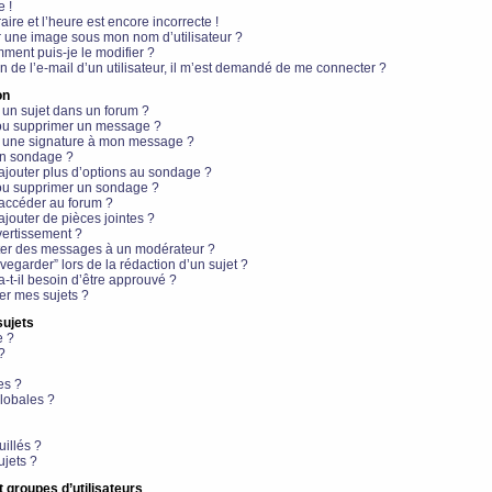
e !
aire et l’heure est encore incorrecte !
r une image sous mon nom d’utilisateur ?
ment puis-je le modifier ?
en de l’e-mail d’un utilisateur, il m’est demandé de me connecter ?
on
 un sujet dans un forum ?
 ou supprimer un message ?
r une signature à mon message ?
un sondage ?
ajouter plus d’options au sondage ?
ou supprimer un sondage ?
 accéder au forum ?
ajouter de pièces jointes ?
vertissement ?
ter des messages à un modérateur ?
egarder” lors de la rédaction d’un sujet ?
t-il besoin d’être approuvé ?
r mes sujets ?
sujets
e ?
?
es ?
lobales ?
uillés ?
ujets ?
t groupes d’utilisateurs