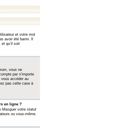
ilisateur et votre mot
s avoir été banni. Il
et qu’il soit
orum, vous ne
 compte par n’importe
i vous accéder au
oyez pas cette case à
s en ligne ?
on
Masquer votre statut
érateurs ou vous-même.