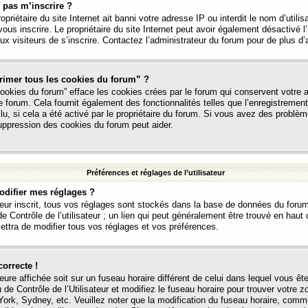
 pas m’inscrire ?
ropriétaire du site Internet ait banni votre adresse IP ou interdit le nom d’utili
vous inscrire. Le propriétaire du site Internet peut avoir également désactivé l’
 visiteurs de s’inscrire. Contactez l’administrateur du forum pour de plus d’
rimer tous les cookies du forum” ?
ookies du forum” efface les cookies crées par le forum qui conservent votre au
e forum. Cela fournit également des fonctionnalités telles que l’enregistrement
u, si cela a été activé par le propriétaire du forum. Si vous avez des probl
uppression des cookies du forum peut aider.
Préférences et réglages de l’utilisateur
difier mes réglages ?
teur inscrit, tous vos réglages sont stockés dans la base de données du forum
e Contrôle de l’utilisateur ; un lien qui peut généralement être trouvé en hau
tra de modifier tous vos réglages et vos préférences.
correcte !
heure affichée soit sur un fuseau horaire différent de celui dans lequel vous ête
 de Contrôle de l’Utilisateur et modifiez le fuseau horaire pour trouver votre z
ork, Sydney, etc. Veuillez noter que la modification du fuseau horaire, comm