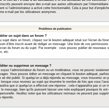
 inscrits peuvent envoyer des e-mail aux autres utilisateurs par l’intermédiaire
ent si l’administrateur a activé cette fonctionnalité. Cela à pour but d’empêcher
me e-mail par les utilisateurs anonymes.
Problèmes de publication
blier un sujet dans un forum ?
 sujet dans un forum, cliquez sur le bouton adéquat situé sur l’écran du forum
oin d’être inscrit avant de rédiger un message. Une liste de vos permission
’écran du forum ou du sujet. Par exemple : vous pouvez publier de nouveaux 
s, etc.
éditer ou supprimer un message ?
soyez l’administrateur du forum ou un modérateur, vous ne pouvez seulement
ages. Vous pouvez éditer un message en cliquant le bouton adéquat, parfois
ait été publié. Si quelqu’un a déjà répondu au message, vous trouverez un pe
orsque vous revenez au sujet qui énumère le nombre de fois que vous l’avez
paraîtra que si quelqu’un a effectué une réponse ; cela n’apparaîtra pas si un
é le message, bien qu’ils puissent laisser une note expliquant pourquoi ils ont
 personelle. Veuillez noter que les utilisateurs normaux ne peuvent pas supp
a répondu.