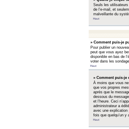
Seuls les utilisateurs
de l’e-mail, et seulem
malveillante du systè
Haut
» Comment puis-je pu
Pour publier un nouveau
peut que vous ayez bes
disponible en bas de l
voter dans les sondage
Haut
» Comment puis-je 
À moins que vous ne 
que vos propres mess
après que le message 
dessous du message l
et l’heure. Ceci n’ap
administrateur a édit
avec une explication
fois que quelqu’un y 
Haut