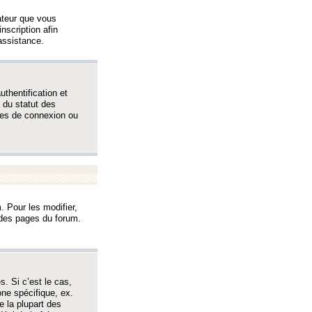
sateur que vous
inscription afin
assistance.
thentification et
 du statut des
èmes de connexion ou
. Pour les modifier,
t des pages du forum.
s. Si c’est le cas,
one spécifique, ex.
e la plupart des