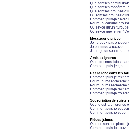
Que sont les administrat
Que sont les modérateur
Que sont les groupes d’ut
Où sont les groupes d’uti
Comment puis-je devenir
Pourquoi certains groupe
Qu’est-ce qu’un “Groupe d
Qu’est-ce que le lien “L’
Messagerie privée
Je ne peux pas envoyer 
Je continue à recevoir d
J’ai reçu un spam ou un 
Amis et ignorés
Que sont mes listes d’am
Comment puis-je ajouter 
Recherche dans les fo
Comment puis-je recherc
Pourquoi ma recherche n
Pourquoi ma recherche r
Comment puis-je recherch
Comment puis-je trouver
Souscription de sujets e
Quelle est la différence e
Comment puis-je souscrir
Comment puis-je supprim
Pièces jointes
Quelles sont les pièces j
Comment puis-je trouver 