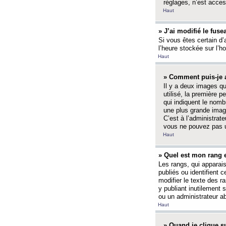
réglages, n’est access
Haut
» J’ai modifié le fuse
Si vous êtes certain d’
l’heure stockée sur l’ho
Haut
» Comment puis-je a
Il y a deux images q
utilisé, la première 
qui indiquent le nom
une plus grande image
C’est à l’administrate
vous ne pouvez pas ut
Haut
» Quel est mon rang 
Les rangs, qui apparai
publiés ou identifient 
modifier le texte des r
y publiant inutilement
ou un administrateur 
Haut
» Quand je clique su