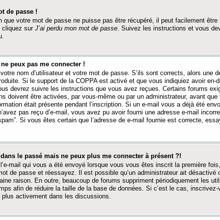
t de passe !
 que votre mot de passe ne puisse pas être récupéré, il peut facilement être ré
 cliquez sur
J’ai perdu mon mot de passe
. Suivez les instructions et vous de
u.
s ne peux pas me connecter !
votre nom d’utilisateur et votre mot de passe. S’ils sont corrects, alors une
produite. Si le support de la COPPA est activé et que vous indiquiez avoir en
 vous devrez suivre les instructions que vous avez reçues. Certains forums ex
ons doivent être activées, par vous-même ou par un administrateur, avant que 
ormation était présente pendant l’inscription. Si un e-mail vous a déjà été env
n’avez pas reçu d’e-mail, vous avez pu avoir fourni une adresse e-mail incorre
“spam”. Si vous êtes certain que l’adresse de e-mail fournie est correcte, ess
t dans le passé mais ne peux plus me connecter à présent ?!
l’e-mail qui vous a été envoyé lorsque vous vous êtes inscrit la première fois
e mot de passe et réessayez. Il est possible qu’un administrateur ait désactivé 
ine raison. En outre, beaucoup de forums suppriment périodiquement les utili
mps afin de réduire la taille de la base de données. Si c’est le cas, inscrive
r plus activement dans les discussions.