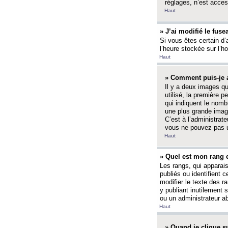
réglages, n’est access
Haut
» J’ai modifié le fuse
Si vous êtes certain d’
l’heure stockée sur l’ho
Haut
» Comment puis-je a
Il y a deux images q
utilisé, la première 
qui indiquent le nom
une plus grande image
C’est à l’administrate
vous ne pouvez pas ut
Haut
» Quel est mon rang 
Les rangs, qui apparai
publiés ou identifient 
modifier le texte des r
y publiant inutilement
ou un administrateur 
Haut
» Quand je clique su