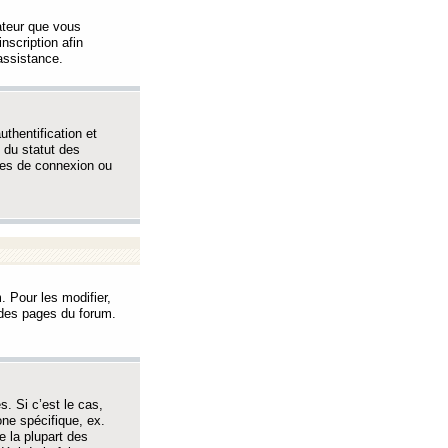
sateur que vous
inscription afin
assistance.
thentification et
 du statut des
èmes de connexion ou
. Pour les modifier,
t des pages du forum.
s. Si c’est le cas,
one spécifique, ex.
e la plupart des