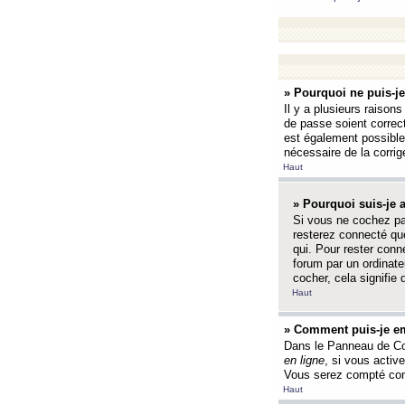
» Pourquoi ne puis-j
Il y a plusieurs raison
de passe soient correct
est également possible q
nécessaire de la corrige
Haut
» Pourquoi suis-je
Si vous ne cochez p
resterez connecté que
qui. Pour rester con
forum par un ordinate
cocher, cela signifie 
Haut
» Comment puis-je em
Dans le Panneau de Con
en ligne
, si vous activ
Vous serez compté com
Haut