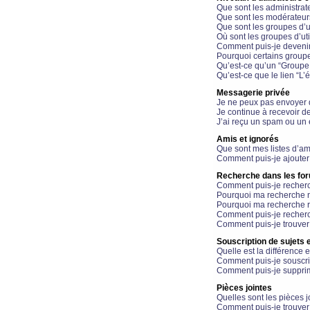
Que sont les administrat
Que sont les modérateur
Que sont les groupes d’ut
Où sont les groupes d’uti
Comment puis-je devenir
Pourquoi certains groupe
Qu’est-ce qu’un “Groupe d
Qu’est-ce que le lien “L’
Messagerie privée
Je ne peux pas envoyer 
Je continue à recevoir d
J’ai reçu un spam ou un 
Amis et ignorés
Que sont mes listes d’am
Comment puis-je ajouter 
Recherche dans les fo
Comment puis-je recherc
Pourquoi ma recherche n
Pourquoi ma recherche r
Comment puis-je recherch
Comment puis-je trouver
Souscription de sujets e
Quelle est la différence e
Comment puis-je souscrir
Comment puis-je supprim
Pièces jointes
Quelles sont les pièces j
Comment puis-je trouver 