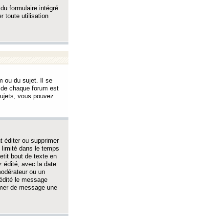
 du formulaire intégré
 toute utilisation
 ou du sujet. Il se
s de chaque forum est
sujets, vous pouvez
 éditer ou supprimer
 limité dans le temps
tit bout de texte en
 édité, avec la date
 modérateur ou un
 édité le message
rimer de message une