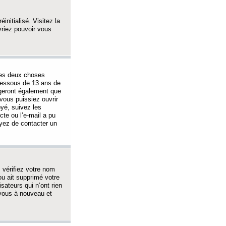
initialisé. Visitez la
vriez pouvoir vous
 des deux choses
-dessous de 13 ans de
igeront également que
vous puissiez ouvrir
oyé, suivez les
cte ou l’e-mail a pu
ayez de contacter un
, vérifiez votre nom
ou ait supprimé votre
sateurs qui n’ont rien
z-vous à nouveau et