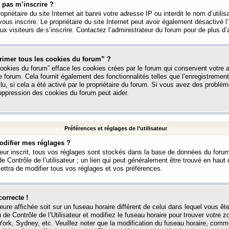
 pas m’inscrire ?
ropriétaire du site Internet ait banni votre adresse IP ou interdit le nom d’utili
vous inscrire. Le propriétaire du site Internet peut avoir également désactivé l’
 visiteurs de s’inscrire. Contactez l’administrateur du forum pour de plus d’
rimer tous les cookies du forum” ?
ookies du forum” efface les cookies crées par le forum qui conservent votre au
e forum. Cela fournit également des fonctionnalités telles que l’enregistrement
u, si cela a été activé par le propriétaire du forum. Si vous avez des probl
uppression des cookies du forum peut aider.
Préférences et réglages de l’utilisateur
difier mes réglages ?
teur inscrit, tous vos réglages sont stockés dans la base de données du forum
e Contrôle de l’utilisateur ; un lien qui peut généralement être trouvé en hau
tra de modifier tous vos réglages et vos préférences.
correcte !
heure affichée soit sur un fuseau horaire différent de celui dans lequel vous ête
 de Contrôle de l’Utilisateur et modifiez le fuseau horaire pour trouver votre z
ork, Sydney, etc. Veuillez noter que la modification du fuseau horaire, comm