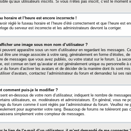
ible qu’aux utilisateurs inscrits. Si vous n’êtes pas inscrit, c’est le moment id
au horaire et l’heure est encore incorrecte !
avoir réglé le fuseau horaire et l’heure d’été correctement et que l’heure est e
rloge du serveur est incorrecte et les administrateurs devront la corriger.
fficher une image sous mon nom d’utilisateur ?
ui peuvent apparaître sous un nom d’utilisateur en regardant les messages. C
peut être une image associée à votre rang, généralement en forme d’étoiles, de
bre de messages que vous avez publiés, ou votre statut sur le forum. La seco
, est connue en tant qu’avatar et est généralement unique ou personnelle à c
ur du forum d’activer les avatars et de décider de la manière dont ils sont mis 
iliser d’avatars, contactez l’administrateur du forum et demandez lui ses rai
et comment puis-je le modifier ?
ssent en-dessous de votre nom d’utilisateur, indiquent le nombre de message
certains utilisateurs, ex. modérateurs et administateurs. En général, vous ne
angs du forum comme il sont réglés par l’administrateur du forum. Veuillez ne
 seulement pour augmenter votre rang. Beaucoup de forums ne toléreront pas c
abaissera simplement votre compteur de messages.
r le lien de l’e-mail d’un utilisateur, il m’est demandé de me connecter 