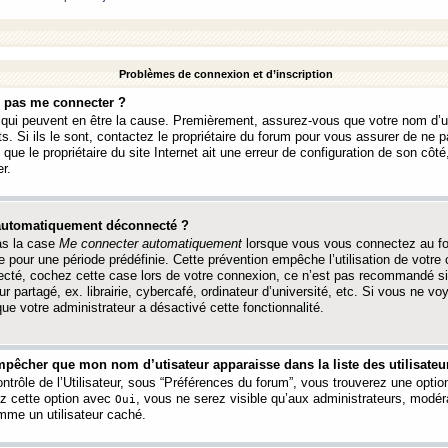
Problèmes de connexion et d’inscription
e pas me connecter ?
s qui peuvent en être la cause. Premièrement, assurez-vous que votre nom d’ut
s. Si ils le sont, contactez le propriétaire du forum pour vous assurer de ne pa
ue le propriétaire du site Internet ait une erreur de configuration de son côté, 
r.
 automatiquement déconnecté ?
as la case
Me connecter automatiquement
lorsque vous vous connectez au f
 pour une période prédéfinie. Cette prévention empêche l’utilisation de votre
necté, cochez cette case lors de votre connexion, ce n’est pas recommandé s
ur partagé, ex. librairie, cybercafé, ordinateur d’université, etc. Si vous ne v
que votre administrateur a désactivé cette fonctionnalité.
pêcher que mon nom d’utisateur apparaisse dans la liste des utilisateur
trôle de l’Utilisateur, sous “Préférences du forum”, vous trouverez une opti
ez cette option avec
, vous ne serez visible qu’aux administrateurs, mod
Oui
me un utilisateur caché.