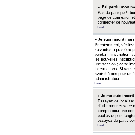
» J’ai perdu mon mo
Pas de panique ! Bien
page de connexion et
connecter de nouvea
Haut
» Je suis inscrit mai
Premièrement, vérifiez 
suivantes a pu s’être 
pendant l’inscription,
les nouvelles inscripti
une session ; cette inf
insctructions. Si vous 
avoir été pris pour un 
administrateur.
Haut
» Je me suis inscri
Essayez de localiser 
d’utilisateur et votr
compte pour une certa
publiés depuis longte
essayez de participe
Haut