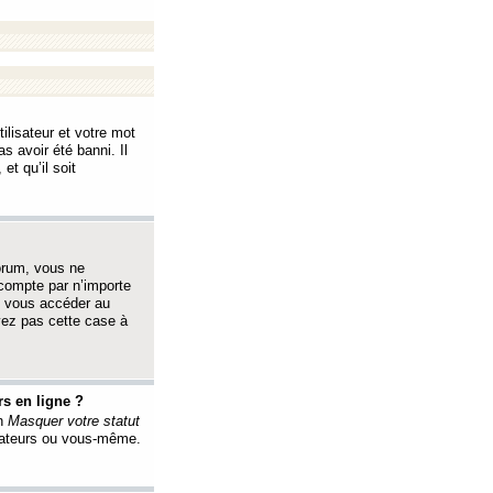
ilisateur et votre mot
s avoir été banni. Il
et qu’il soit
orum, vous ne
 compte par n’importe
i vous accéder au
oyez pas cette case à
s en ligne ?
on
Masquer votre statut
érateurs ou vous-même.