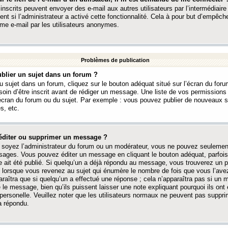
 inscrits peuvent envoyer des e-mail aux autres utilisateurs par l’intermédiaire
ent si l’administrateur a activé cette fonctionnalité. Cela à pour but d’empêcher
me e-mail par les utilisateurs anonymes.
Problèmes de publication
blier un sujet dans un forum ?
 sujet dans un forum, cliquez sur le bouton adéquat situé sur l’écran du forum
oin d’être inscrit avant de rédiger un message. Une liste de vos permission
’écran du forum ou du sujet. Par exemple : vous pouvez publier de nouveaux 
s, etc.
éditer ou supprimer un message ?
soyez l’administrateur du forum ou un modérateur, vous ne pouvez seulement
ages. Vous pouvez éditer un message en cliquant le bouton adéquat, parfois
ait été publié. Si quelqu’un a déjà répondu au message, vous trouverez un pe
orsque vous revenez au sujet qui énumère le nombre de fois que vous l’avez
paraîtra que si quelqu’un a effectué une réponse ; cela n’apparaîtra pas si un
é le message, bien qu’ils puissent laisser une note expliquant pourquoi ils ont
 personelle. Veuillez noter que les utilisateurs normaux ne peuvent pas supp
a répondu.