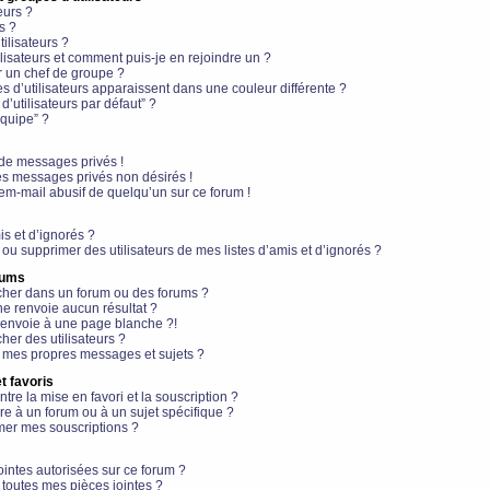
eurs ?
s ?
ilisateurs ?
lisateurs et comment puis-je en rejoindre un ?
 un chef de groupe ?
s d’utilisateurs apparaissent dans une couleur différente ?
’utilisateurs par défaut” ?
équipe” ?
de messages privés !
es messages privés non désirés !
em-mail abusif de quelqu’un sur ce forum !
is et d’ignorés ?
ou supprimer des utilisateurs de mes listes d’amis et d’ignorés ?
rums
her dans un forum ou des forums ?
e renvoie aucun résultat ?
envoie à une page blanche ?!
er des utilisateurs ?
 mes propres messages et sujets ?
t favoris
ntre la mise en favori et la souscription ?
e à un forum ou à un sujet spécifique ?
er mes souscriptions ?
ointes autorisées sur ce forum ?
toutes mes pièces jointes ?