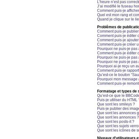
L’heure n’est pas correct
J’ai modifié le fuseau hor
Comment puis-je affiche
Quel est mon rang et com
Quand je clique sur le li
Problèmes de publicati
Comment puis-je publier
Comment puis-je éditer
Comment puis-je ajoute
Comment puis-je créer 
Pourquoi ne puis-je pas 
Comment puis-je éditer 
Pourquoi ne puis-je pas
Pourquoi ne puis-je pas 
Pourquoi ai-je reçu un a
Comment puis-je rappor
Qu’est-ce le bouton “Sauv
Pourquoi mon message a-
Comment puis-je remonte
Formatage et types de 
Qu’est-ce que le BBCod
Puis-je utiliser du HTML 
Que sont les smileys ?
Puis-je publier des imag
Que sont les annonces g
Que sont les annonces ?
Que sont les posts-it ?
Que sont les sujets verro
Que sont les icônes de s
Niveaux d’utilisateurs e