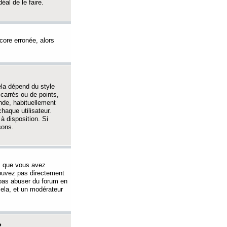
éal de le faire.
ncore erronée, alors
ela dépend du style
 carrés ou de points,
nde, habituellement
haque utilisateur.
à disposition. Si
sons.
s que vous avez
 pouvez pas directement
 pas abuser du forum en
ela, et un modérateur
?