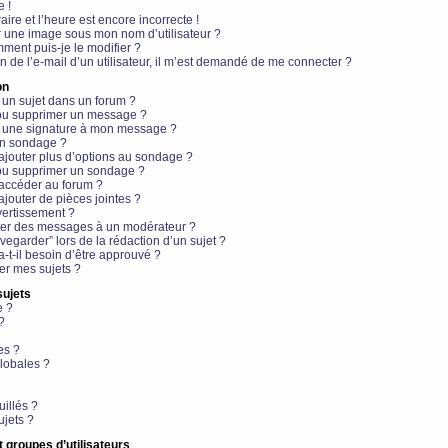
e !
aire et l’heure est encore incorrecte !
r une image sous mon nom d’utilisateur ?
ment puis-je le modifier ?
en de l’e-mail d’un utilisateur, il m’est demandé de me connecter ?
on
 un sujet dans un forum ?
 ou supprimer un message ?
r une signature à mon message ?
un sondage ?
ajouter plus d’options au sondage ?
ou supprimer un sondage ?
 accéder au forum ?
ajouter de pièces jointes ?
vertissement ?
ter des messages à un modérateur ?
egarder” lors de la rédaction d’un sujet ?
t-il besoin d’être approuvé ?
r mes sujets ?
sujets
e ?
?
es ?
lobales ?
uillés ?
ujets ?
t groupes d’utilisateurs