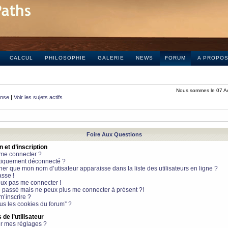
CALCUL
PHILOSOPHIE
GALERIE
NEWS
FORUM
A PROPO
Nous sommes le 07 A
onse
|
Voir les sujets actifs
Foire Aux Questions
et d’inscription
 me connecter ?
tiquement déconnecté ?
 que mon nom d’utisateur apparaisse dans la liste des utilisateurs en ligne ?
sse !
peux pas me connecter !
le passé mais ne peux plus me connecter à présent ?!
m’inscrire ?
ous les cookies du forum” ?
de l’utilisateur
r mes réglages ?