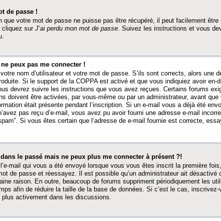
t de passe !
 que votre mot de passe ne puisse pas être récupéré, il peut facilement être ré
 cliquez sur
J’ai perdu mon mot de passe
. Suivez les instructions et vous de
u.
s ne peux pas me connecter !
votre nom d’utilisateur et votre mot de passe. S’ils sont corrects, alors une
produite. Si le support de la COPPA est activé et que vous indiquiez avoir en
 vous devrez suivre les instructions que vous avez reçues. Certains forums ex
ons doivent être activées, par vous-même ou par un administrateur, avant que 
ormation était présente pendant l’inscription. Si un e-mail vous a déjà été env
n’avez pas reçu d’e-mail, vous avez pu avoir fourni une adresse e-mail incorre
“spam”. Si vous êtes certain que l’adresse de e-mail fournie est correcte, ess
t dans le passé mais ne peux plus me connecter à présent ?!
l’e-mail qui vous a été envoyé lorsque vous vous êtes inscrit la première fois
e mot de passe et réessayez. Il est possible qu’un administrateur ait désactivé 
ine raison. En outre, beaucoup de forums suppriment périodiquement les utili
mps afin de réduire la taille de la base de données. Si c’est le cas, inscrive
r plus activement dans les discussions.