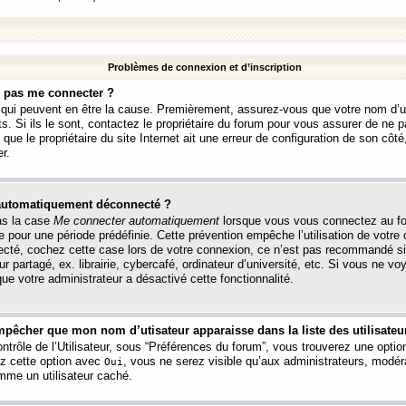
Problèmes de connexion et d’inscription
e pas me connecter ?
s qui peuvent en être la cause. Premièrement, assurez-vous que votre nom d’ut
s. Si ils le sont, contactez le propriétaire du forum pour vous assurer de ne pa
ue le propriétaire du site Internet ait une erreur de configuration de son côté, 
r.
 automatiquement déconnecté ?
as la case
Me connecter automatiquement
lorsque vous vous connectez au f
 pour une période prédéfinie. Cette prévention empêche l’utilisation de votre
necté, cochez cette case lors de votre connexion, ce n’est pas recommandé s
ur partagé, ex. librairie, cybercafé, ordinateur d’université, etc. Si vous ne v
que votre administrateur a désactivé cette fonctionnalité.
pêcher que mon nom d’utisateur apparaisse dans la liste des utilisateur
trôle de l’Utilisateur, sous “Préférences du forum”, vous trouverez une opti
ez cette option avec
, vous ne serez visible qu’aux administrateurs, mod
Oui
me un utilisateur caché.