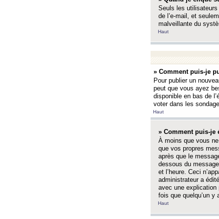
Seuls les utilisateurs
de l’e-mail, et seulem
malveillante du systè
Haut
» Comment puis-je pu
Pour publier un nouveau
peut que vous ayez bes
disponible en bas de l
voter dans les sondage
Haut
» Comment puis-je 
À moins que vous ne 
que vos propres mess
après que le message 
dessous du message l
et l’heure. Ceci n’ap
administrateur a édit
avec une explication
fois que quelqu’un y 
Haut