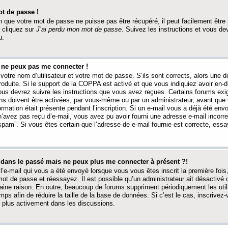
t de passe !
 que votre mot de passe ne puisse pas être récupéré, il peut facilement être ré
 cliquez sur
J’ai perdu mon mot de passe
. Suivez les instructions et vous de
u.
s ne peux pas me connecter !
votre nom d’utilisateur et votre mot de passe. S’ils sont corrects, alors une
produite. Si le support de la COPPA est activé et que vous indiquiez avoir en
 vous devrez suivre les instructions que vous avez reçues. Certains forums ex
ons doivent être activées, par vous-même ou par un administrateur, avant que 
ormation était présente pendant l’inscription. Si un e-mail vous a déjà été env
n’avez pas reçu d’e-mail, vous avez pu avoir fourni une adresse e-mail incorre
“spam”. Si vous êtes certain que l’adresse de e-mail fournie est correcte, ess
t dans le passé mais ne peux plus me connecter à présent ?!
l’e-mail qui vous a été envoyé lorsque vous vous êtes inscrit la première fois
e mot de passe et réessayez. Il est possible qu’un administrateur ait désactivé 
ine raison. En outre, beaucoup de forums suppriment périodiquement les utili
mps afin de réduire la taille de la base de données. Si c’est le cas, inscrive
r plus activement dans les discussions.