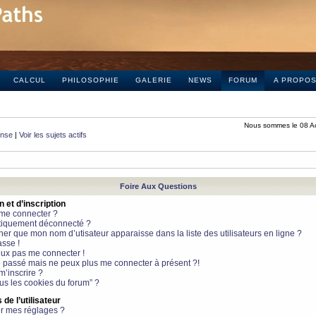
CALCUL
PHILOSOPHIE
GALERIE
NEWS
FORUM
A PROPO
Nous sommes le 08 A
onse
|
Voir les sujets actifs
Foire Aux Questions
et d’inscription
 me connecter ?
tiquement déconnecté ?
 que mon nom d’utisateur apparaisse dans la liste des utilisateurs en ligne ?
sse !
peux pas me connecter !
le passé mais ne peux plus me connecter à présent ?!
m’inscrire ?
ous les cookies du forum” ?
de l’utilisateur
r mes réglages ?