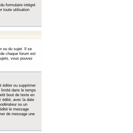
 du formulaire intégré
 toute utilisation
 ou du sujet. Il se
s de chaque forum est
sujets, vous pouvez
 éditer ou supprimer
 limité dans le temps
tit bout de texte en
 édité, avec la date
 modérateur ou un
 édité le message
rimer de message une