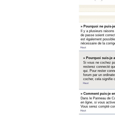
» Pourquoi ne puis-j
Il y a plusieurs raison
de passe soient correct
est également possible q
nécessaire de la corrige
Haut
» Pourquoi suis-je
Si vous ne cochez p
resterez connecté que
qui. Pour rester con
forum par un ordinate
cocher, cela signifie 
Haut
» Comment puis-je em
Dans le Panneau de Con
en ligne
, si vous activ
Vous serez compté com
Haut