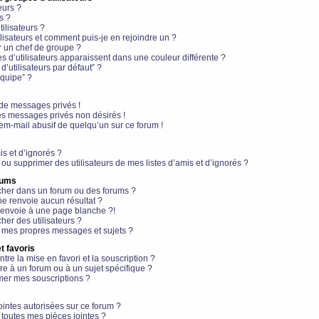
eurs ?
s ?
ilisateurs ?
lisateurs et comment puis-je en rejoindre un ?
 un chef de groupe ?
s d’utilisateurs apparaissent dans une couleur différente ?
’utilisateurs par défaut” ?
équipe” ?
de messages privés !
es messages privés non désirés !
em-mail abusif de quelqu’un sur ce forum !
is et d’ignorés ?
ou supprimer des utilisateurs de mes listes d’amis et d’ignorés ?
rums
her dans un forum ou des forums ?
e renvoie aucun résultat ?
envoie à une page blanche ?!
er des utilisateurs ?
 mes propres messages et sujets ?
t favoris
ntre la mise en favori et la souscription ?
e à un forum ou à un sujet spécifique ?
er mes souscriptions ?
ointes autorisées sur ce forum ?
toutes mes pièces jointes ?