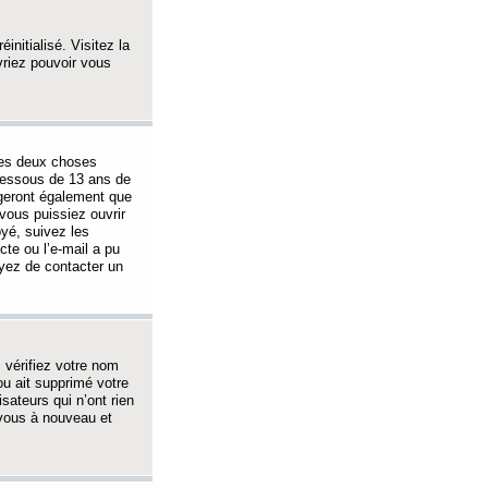
initialisé. Visitez la
vriez pouvoir vous
 des deux choses
-dessous de 13 ans de
igeront également que
vous puissiez ouvrir
oyé, suivez les
cte ou l’e-mail a pu
ayez de contacter un
, vérifiez votre nom
ou ait supprimé votre
sateurs qui n’ont rien
z-vous à nouveau et