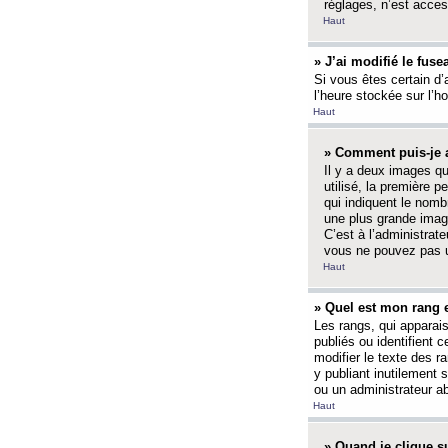
réglages, n’est access
Haut
» J’ai modifié le fuse
Si vous êtes certain d’
l’heure stockée sur l’ho
Haut
» Comment puis-je a
Il y a deux images q
utilisé, la première 
qui indiquent le nom
une plus grande image
C’est à l’administrate
vous ne pouvez pas ut
Haut
» Quel est mon rang 
Les rangs, qui apparai
publiés ou identifient 
modifier le texte des r
y publiant inutilement
ou un administrateur 
Haut
» Quand je clique su