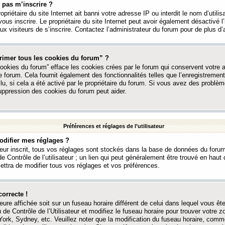
 pas m’inscrire ?
ropriétaire du site Internet ait banni votre adresse IP ou interdit le nom d’utili
vous inscrire. Le propriétaire du site Internet peut avoir également désactivé l’
 visiteurs de s’inscrire. Contactez l’administrateur du forum pour de plus d’
rimer tous les cookies du forum” ?
ookies du forum” efface les cookies crées par le forum qui conservent votre au
e forum. Cela fournit également des fonctionnalités telles que l’enregistrement
u, si cela a été activé par le propriétaire du forum. Si vous avez des probl
uppression des cookies du forum peut aider.
Préférences et réglages de l’utilisateur
difier mes réglages ?
teur inscrit, tous vos réglages sont stockés dans la base de données du forum
e Contrôle de l’utilisateur ; un lien qui peut généralement être trouvé en hau
tra de modifier tous vos réglages et vos préférences.
correcte !
heure affichée soit sur un fuseau horaire différent de celui dans lequel vous ête
 de Contrôle de l’Utilisateur et modifiez le fuseau horaire pour trouver votre z
ork, Sydney, etc. Veuillez noter que la modification du fuseau horaire, comm