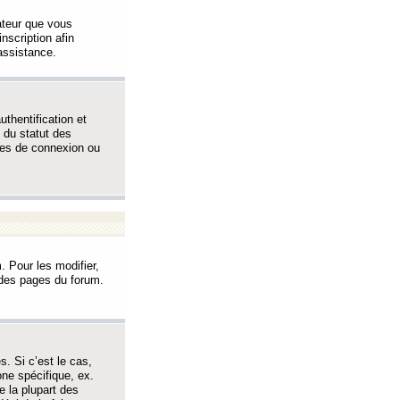
sateur que vous
inscription afin
assistance.
thentification et
 du statut des
èmes de connexion ou
. Pour les modifier,
t des pages du forum.
s. Si c’est le cas,
one spécifique, ex.
e la plupart des