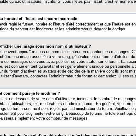
ible qu’aux utilisateurs inscrits. Si vous n’êtes pas inscrit, c’est le moment id
au horaire et l’heure est encore incorrecte !
avoir réglé le fuseau horaire et l’heure d’été correctement et que l’heure est e
rloge du serveur est incorrecte et les administrateurs devront la corriger.
fficher une image sous mon nom d’utilisateur ?
ui peuvent apparaître sous un nom d’utilisateur en regardant les messages. C
peut être une image associée à votre rang, généralement en forme d’étoiles, de
bre de messages que vous avez publiés, ou votre statut sur le forum. La seco
, est connue en tant qu’avatar et est généralement unique ou personnelle à c
ur du forum d’activer les avatars et de décider de la manière dont ils sont mis 
iliser d’avatars, contactez l’administrateur du forum et demandez lui ses rai
et comment puis-je le modifier ?
ssent en-dessous de votre nom d’utilisateur, indiquent le nombre de message
certains utilisateurs, ex. modérateurs et administateurs. En général, vous ne
angs du forum comme il sont réglés par l’administrateur du forum. Veuillez ne
 seulement pour augmenter votre rang. Beaucoup de forums ne toléreront pas c
abaissera simplement votre compteur de messages.
r le lien de l’e-mail d’un utilisateur, il m’est demandé de me connecter 