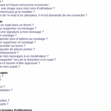
e !
aire et l’heure est encore incorrecte !
r une image sous mon nom d’utilisateur ?
ment puis-je le modifier ?
en de l’e-mail d’un utilisateur, il m’est demandé de me connecter ?
on
 un sujet dans un forum ?
 ou supprimer un message ?
r une signature à mon message ?
un sondage ?
ajouter plus d’options au sondage ?
ou supprimer un sondage ?
 accéder au forum ?
ajouter de pièces jointes ?
vertissement ?
ter des messages à un modérateur ?
egarder” lors de la rédaction d’un sujet ?
t-il besoin d’être approuvé ?
r mes sujets ?
sujets
e ?
?
es ?
lobales ?
uillés ?
ujets ?
t groupes d’utilisateurs