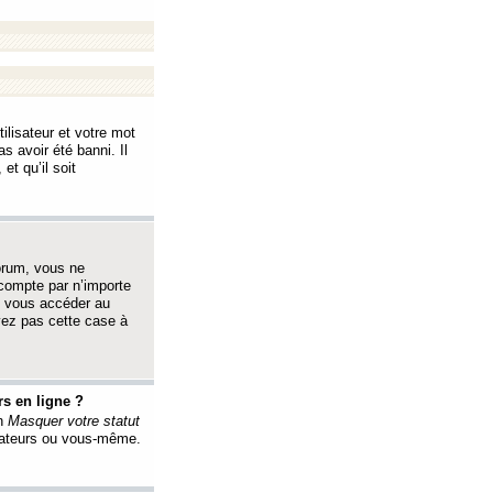
ilisateur et votre mot
s avoir été banni. Il
et qu’il soit
orum, vous ne
 compte par n’importe
i vous accéder au
oyez pas cette case à
s en ligne ?
on
Masquer votre statut
érateurs ou vous-même.