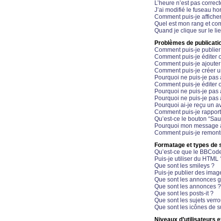
L’heure n’est pas correct
J’ai modifié le fuseau hor
Comment puis-je affiche
Quel est mon rang et com
Quand je clique sur le li
Problèmes de publicati
Comment puis-je publier
Comment puis-je éditer
Comment puis-je ajoute
Comment puis-je créer 
Pourquoi ne puis-je pas 
Comment puis-je éditer 
Pourquoi ne puis-je pas
Pourquoi ne puis-je pas 
Pourquoi ai-je reçu un a
Comment puis-je rappor
Qu’est-ce le bouton “Sauv
Pourquoi mon message a-
Comment puis-je remonte
Formatage et types de 
Qu’est-ce que le BBCod
Puis-je utiliser du HTML 
Que sont les smileys ?
Puis-je publier des imag
Que sont les annonces g
Que sont les annonces ?
Que sont les posts-it ?
Que sont les sujets verro
Que sont les icônes de s
Niveaux d’utilisateurs e