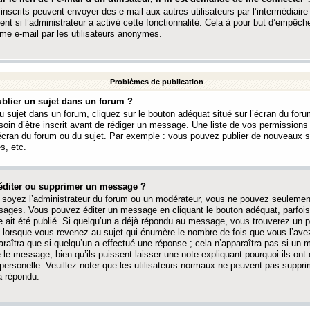
 inscrits peuvent envoyer des e-mail aux autres utilisateurs par l’intermédiaire
ent si l’administrateur a activé cette fonctionnalité. Cela à pour but d’empêcher
me e-mail par les utilisateurs anonymes.
Problèmes de publication
blier un sujet dans un forum ?
 sujet dans un forum, cliquez sur le bouton adéquat situé sur l’écran du forum
oin d’être inscrit avant de rédiger un message. Une liste de vos permission
’écran du forum ou du sujet. Par exemple : vous pouvez publier de nouveaux 
s, etc.
éditer ou supprimer un message ?
soyez l’administrateur du forum ou un modérateur, vous ne pouvez seulement
ages. Vous pouvez éditer un message en cliquant le bouton adéquat, parfois
ait été publié. Si quelqu’un a déjà répondu au message, vous trouverez un pe
orsque vous revenez au sujet qui énumère le nombre de fois que vous l’avez
paraîtra que si quelqu’un a effectué une réponse ; cela n’apparaîtra pas si un
é le message, bien qu’ils puissent laisser une note expliquant pourquoi ils ont
 personelle. Veuillez noter que les utilisateurs normaux ne peuvent pas supp
a répondu.