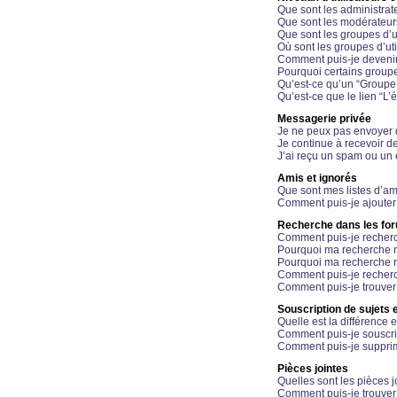
Que sont les administrat
Que sont les modérateur
Que sont les groupes d’ut
Où sont les groupes d’uti
Comment puis-je devenir
Pourquoi certains groupe
Qu’est-ce qu’un “Groupe d
Qu’est-ce que le lien “L’
Messagerie privée
Je ne peux pas envoyer 
Je continue à recevoir d
J’ai reçu un spam ou un 
Amis et ignorés
Que sont mes listes d’am
Comment puis-je ajouter 
Recherche dans les fo
Comment puis-je recherc
Pourquoi ma recherche n
Pourquoi ma recherche r
Comment puis-je recherch
Comment puis-je trouver
Souscription de sujets e
Quelle est la différence e
Comment puis-je souscrir
Comment puis-je supprim
Pièces jointes
Quelles sont les pièces j
Comment puis-je trouver 