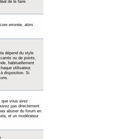
éal de le faire.
ncore erronée, alors
ela dépend du style
 carrés ou de points,
nde, habituellement
haque utilisateur.
à disposition. Si
sons.
s que vous avez
 pouvez pas directement
 pas abuser du forum en
ela, et un modérateur
?