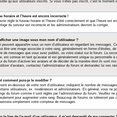
ible qu’aux utilisateurs inscrits. Si vous n’êtes pas inscrit, c’est le moment id
au horaire et l’heure est encore incorrecte !
avoir réglé le fuseau horaire et l’heure d’été correctement et que l’heure est e
rloge du serveur est incorrecte et les administrateurs devront la corriger.
fficher une image sous mon nom d’utilisateur ?
ui peuvent apparaître sous un nom d’utilisateur en regardant les messages. C
peut être une image associée à votre rang, généralement en forme d’étoiles, de
bre de messages que vous avez publiés, ou votre statut sur le forum. La seco
, est connue en tant qu’avatar et est généralement unique ou personnelle à c
ur du forum d’activer les avatars et de décider de la manière dont ils sont mis 
iliser d’avatars, contactez l’administrateur du forum et demandez lui ses rai
et comment puis-je le modifier ?
ssent en-dessous de votre nom d’utilisateur, indiquent le nombre de message
certains utilisateurs, ex. modérateurs et administateurs. En général, vous ne
angs du forum comme il sont réglés par l’administrateur du forum. Veuillez ne
 seulement pour augmenter votre rang. Beaucoup de forums ne toléreront pas c
abaissera simplement votre compteur de messages.
r le lien de l’e-mail d’un utilisateur, il m’est demandé de me connecter 