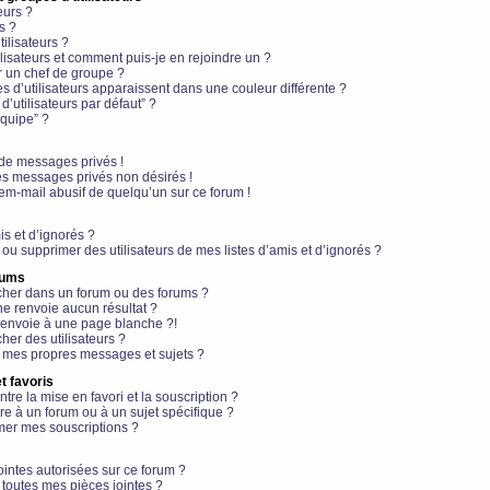
eurs ?
s ?
ilisateurs ?
lisateurs et comment puis-je en rejoindre un ?
 un chef de groupe ?
s d’utilisateurs apparaissent dans une couleur différente ?
’utilisateurs par défaut” ?
équipe” ?
de messages privés !
es messages privés non désirés !
em-mail abusif de quelqu’un sur ce forum !
is et d’ignorés ?
ou supprimer des utilisateurs de mes listes d’amis et d’ignorés ?
rums
her dans un forum ou des forums ?
e renvoie aucun résultat ?
envoie à une page blanche ?!
er des utilisateurs ?
 mes propres messages et sujets ?
t favoris
ntre la mise en favori et la souscription ?
e à un forum ou à un sujet spécifique ?
er mes souscriptions ?
ointes autorisées sur ce forum ?
toutes mes pièces jointes ?