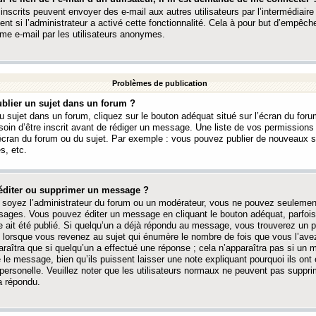
 inscrits peuvent envoyer des e-mail aux autres utilisateurs par l’intermédiaire
ent si l’administrateur a activé cette fonctionnalité. Cela à pour but d’empêcher
me e-mail par les utilisateurs anonymes.
Problèmes de publication
blier un sujet dans un forum ?
 sujet dans un forum, cliquez sur le bouton adéquat situé sur l’écran du forum
oin d’être inscrit avant de rédiger un message. Une liste de vos permission
’écran du forum ou du sujet. Par exemple : vous pouvez publier de nouveaux 
s, etc.
éditer ou supprimer un message ?
soyez l’administrateur du forum ou un modérateur, vous ne pouvez seulement
ages. Vous pouvez éditer un message en cliquant le bouton adéquat, parfois
ait été publié. Si quelqu’un a déjà répondu au message, vous trouverez un pe
orsque vous revenez au sujet qui énumère le nombre de fois que vous l’avez
paraîtra que si quelqu’un a effectué une réponse ; cela n’apparaîtra pas si un
é le message, bien qu’ils puissent laisser une note expliquant pourquoi ils ont
 personelle. Veuillez noter que les utilisateurs normaux ne peuvent pas supp
a répondu.