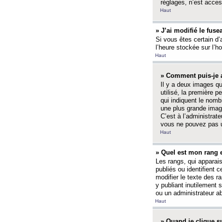
réglages, n’est access
Haut
» J’ai modifié le fuse
Si vous êtes certain d’
l’heure stockée sur l’ho
Haut
» Comment puis-je a
Il y a deux images q
utilisé, la première 
qui indiquent le nom
une plus grande image
C’est à l’administrate
vous ne pouvez pas ut
Haut
» Quel est mon rang 
Les rangs, qui apparai
publiés ou identifient 
modifier le texte des r
y publiant inutilement
ou un administrateur 
Haut
» Quand je clique su