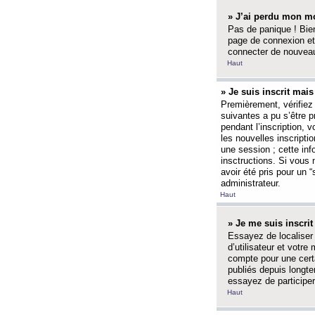
» J’ai perdu mon mo
Pas de panique ! Bien
page de connexion et
connecter de nouvea
Haut
» Je suis inscrit mai
Premièrement, vérifiez 
suivantes a pu s’être 
pendant l’inscription,
les nouvelles inscripti
une session ; cette inf
insctructions. Si vous 
avoir été pris pour un 
administrateur.
Haut
» Je me suis inscri
Essayez de localiser 
d’utilisateur et votr
compte pour une certa
publiés depuis longte
essayez de participe
Haut