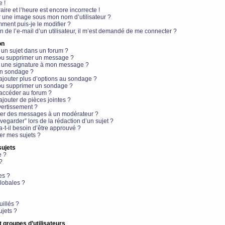
e !
aire et l’heure est encore incorrecte !
r une image sous mon nom d’utilisateur ?
ment puis-je le modifier ?
en de l’e-mail d’un utilisateur, il m’est demandé de me connecter ?
on
 un sujet dans un forum ?
 ou supprimer un message ?
r une signature à mon message ?
un sondage ?
ajouter plus d’options au sondage ?
ou supprimer un sondage ?
 accéder au forum ?
ajouter de pièces jointes ?
vertissement ?
ter des messages à un modérateur ?
egarder” lors de la rédaction d’un sujet ?
t-il besoin d’être approuvé ?
r mes sujets ?
sujets
e ?
?
es ?
lobales ?
uillés ?
ujets ?
t groupes d’utilisateurs