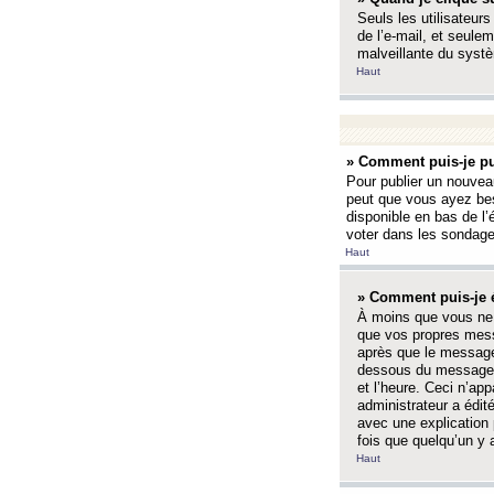
Seuls les utilisateurs
de l’e-mail, et seulem
malveillante du systè
Haut
» Comment puis-je pu
Pour publier un nouveau
peut que vous ayez bes
disponible en bas de l
voter dans les sondage
Haut
» Comment puis-je 
À moins que vous ne 
que vos propres mess
après que le message 
dessous du message l
et l’heure. Ceci n’ap
administrateur a édit
avec une explication
fois que quelqu’un y 
Haut