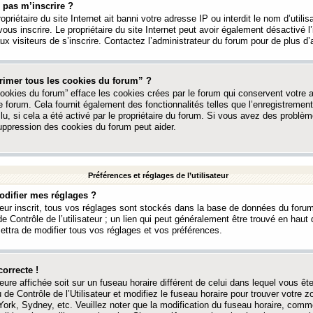
 pas m’inscrire ?
ropriétaire du site Internet ait banni votre adresse IP ou interdit le nom d’utili
vous inscrire. Le propriétaire du site Internet peut avoir également désactivé l’
 visiteurs de s’inscrire. Contactez l’administrateur du forum pour de plus d’
rimer tous les cookies du forum” ?
ookies du forum” efface les cookies crées par le forum qui conservent votre au
e forum. Cela fournit également des fonctionnalités telles que l’enregistrement
u, si cela a été activé par le propriétaire du forum. Si vous avez des probl
uppression des cookies du forum peut aider.
Préférences et réglages de l’utilisateur
difier mes réglages ?
teur inscrit, tous vos réglages sont stockés dans la base de données du forum
e Contrôle de l’utilisateur ; un lien qui peut généralement être trouvé en hau
tra de modifier tous vos réglages et vos préférences.
correcte !
heure affichée soit sur un fuseau horaire différent de celui dans lequel vous ête
 de Contrôle de l’Utilisateur et modifiez le fuseau horaire pour trouver votre z
ork, Sydney, etc. Veuillez noter que la modification du fuseau horaire, comm