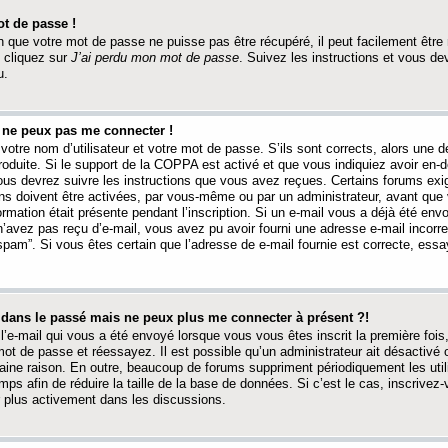
t de passe !
 que votre mot de passe ne puisse pas être récupéré, il peut facilement être ré
 cliquez sur
J’ai perdu mon mot de passe
. Suivez les instructions et vous de
u.
s ne peux pas me connecter !
votre nom d’utilisateur et votre mot de passe. S’ils sont corrects, alors une
produite. Si le support de la COPPA est activé et que vous indiquiez avoir en
 vous devrez suivre les instructions que vous avez reçues. Certains forums ex
ons doivent être activées, par vous-même ou par un administrateur, avant que 
ormation était présente pendant l’inscription. Si un e-mail vous a déjà été env
n’avez pas reçu d’e-mail, vous avez pu avoir fourni une adresse e-mail incorre
“spam”. Si vous êtes certain que l’adresse de e-mail fournie est correcte, ess
t dans le passé mais ne peux plus me connecter à présent ?!
l’e-mail qui vous a été envoyé lorsque vous vous êtes inscrit la première fois
e mot de passe et réessayez. Il est possible qu’un administrateur ait désactivé 
ine raison. En outre, beaucoup de forums suppriment périodiquement les utili
mps afin de réduire la taille de la base de données. Si c’est le cas, inscrive
r plus activement dans les discussions.