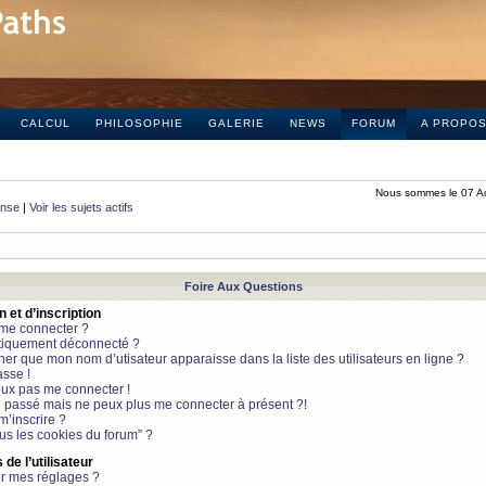
CALCUL
PHILOSOPHIE
GALERIE
NEWS
FORUM
A PROPO
Nous sommes le 07 A
onse
|
Voir les sujets actifs
Foire Aux Questions
et d’inscription
 me connecter ?
tiquement déconnecté ?
 que mon nom d’utisateur apparaisse dans la liste des utilisateurs en ligne ?
sse !
peux pas me connecter !
le passé mais ne peux plus me connecter à présent ?!
m’inscrire ?
ous les cookies du forum” ?
de l’utilisateur
r mes réglages ?