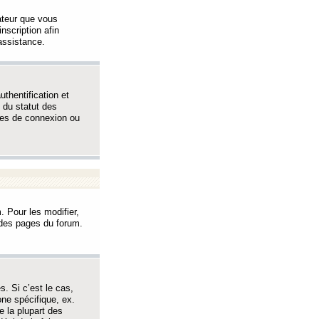
sateur que vous
inscription afin
assistance.
thentification et
 du statut des
èmes de connexion ou
. Pour les modifier,
t des pages du forum.
s. Si c’est le cas,
one spécifique, ex.
e la plupart des