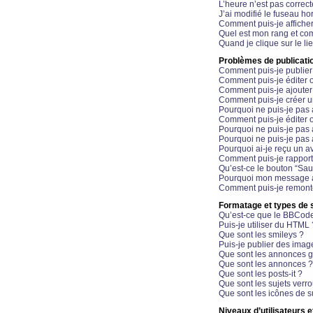
L’heure n’est pas correct
J’ai modifié le fuseau hor
Comment puis-je affiche
Quel est mon rang et com
Quand je clique sur le li
Problèmes de publicati
Comment puis-je publier
Comment puis-je éditer
Comment puis-je ajoute
Comment puis-je créer 
Pourquoi ne puis-je pas 
Comment puis-je éditer 
Pourquoi ne puis-je pas
Pourquoi ne puis-je pas 
Pourquoi ai-je reçu un a
Comment puis-je rappor
Qu’est-ce le bouton “Sauv
Pourquoi mon message a-
Comment puis-je remonte
Formatage et types de 
Qu’est-ce que le BBCod
Puis-je utiliser du HTML 
Que sont les smileys ?
Puis-je publier des imag
Que sont les annonces g
Que sont les annonces ?
Que sont les posts-it ?
Que sont les sujets verro
Que sont les icônes de s
Niveaux d’utilisateurs e