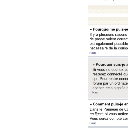
» Pourquoi ne puis-j
Il y a plusieurs raison
de passe soient correct
est également possible q
nécessaire de la corrige
Haut
» Pourquoi suis-je
Si vous ne cochez p
resterez connecté que
qui. Pour rester con
forum par un ordinate
cocher, cela signifie 
Haut
» Comment puis-je em
Dans le Panneau de Con
en ligne
, si vous activ
Vous serez compté com
Haut