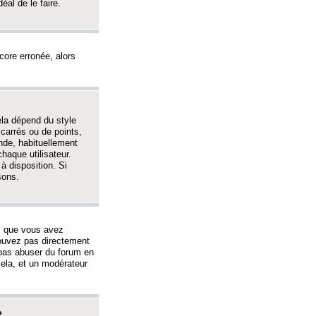
éal de le faire.
ncore erronée, alors
ela dépend du style
 carrés ou de points,
nde, habituellement
haque utilisateur.
à disposition. Si
sons.
s que vous avez
 pouvez pas directement
 pas abuser du forum en
ela, et un modérateur
?