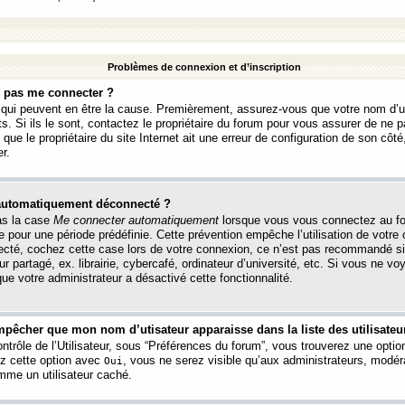
Problèmes de connexion et d’inscription
e pas me connecter ?
s qui peuvent en être la cause. Premièrement, assurez-vous que votre nom d’ut
s. Si ils le sont, contactez le propriétaire du forum pour vous assurer de ne pa
ue le propriétaire du site Internet ait une erreur de configuration de son côté, 
r.
 automatiquement déconnecté ?
as la case
Me connecter automatiquement
lorsque vous vous connectez au f
 pour une période prédéfinie. Cette prévention empêche l’utilisation de votre
necté, cochez cette case lors de votre connexion, ce n’est pas recommandé s
ur partagé, ex. librairie, cybercafé, ordinateur d’université, etc. Si vous ne v
que votre administrateur a désactivé cette fonctionnalité.
pêcher que mon nom d’utisateur apparaisse dans la liste des utilisateur
trôle de l’Utilisateur, sous “Préférences du forum”, vous trouverez une opti
ez cette option avec
, vous ne serez visible qu’aux administrateurs, mod
Oui
me un utilisateur caché.