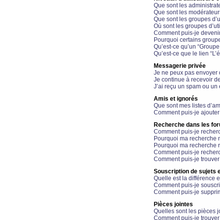
Que sont les administrat
Que sont les modérateur
Que sont les groupes d’ut
Où sont les groupes d’uti
Comment puis-je devenir
Pourquoi certains groupe
Qu’est-ce qu’un “Groupe d
Qu’est-ce que le lien “L’
Messagerie privée
Je ne peux pas envoyer 
Je continue à recevoir d
J’ai reçu un spam ou un 
Amis et ignorés
Que sont mes listes d’am
Comment puis-je ajouter 
Recherche dans les fo
Comment puis-je recherc
Pourquoi ma recherche n
Pourquoi ma recherche r
Comment puis-je recherch
Comment puis-je trouver
Souscription de sujets e
Quelle est la différence e
Comment puis-je souscrir
Comment puis-je supprim
Pièces jointes
Quelles sont les pièces j
Comment puis-je trouver 