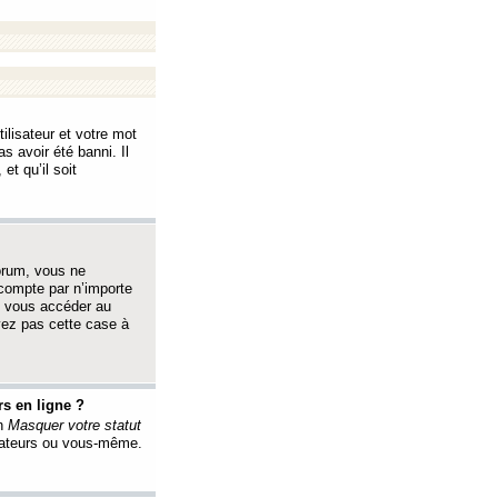
ilisateur et votre mot
s avoir été banni. Il
et qu’il soit
orum, vous ne
 compte par n’importe
i vous accéder au
oyez pas cette case à
s en ligne ?
on
Masquer votre statut
érateurs ou vous-même.