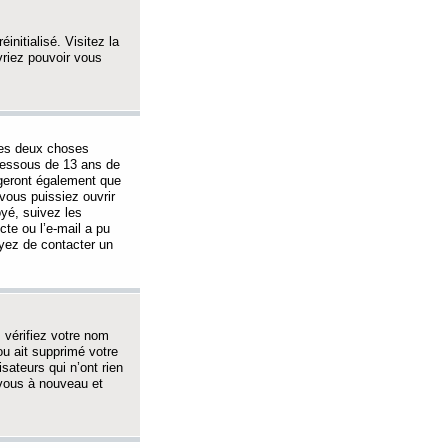
initialisé. Visitez la
vriez pouvoir vous
 des deux choses
-dessous de 13 ans de
igeront également que
vous puissiez ouvrir
oyé, suivez les
cte ou l’e-mail a pu
ayez de contacter un
, vérifiez votre nom
ou ait supprimé votre
sateurs qui n’ont rien
z-vous à nouveau et