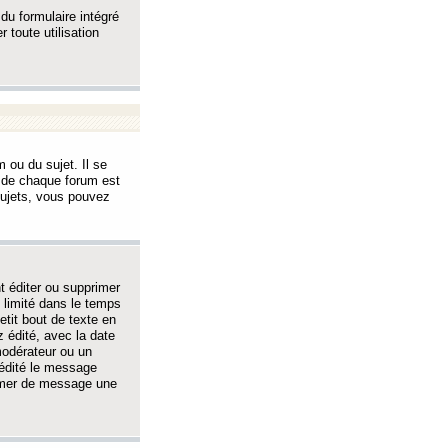
 du formulaire intégré
 toute utilisation
 ou du sujet. Il se
s de chaque forum est
sujets, vous pouvez
 éditer ou supprimer
 limité dans le temps
tit bout de texte en
 édité, avec la date
 modérateur ou un
 édité le message
rimer de message une