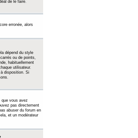
éal de le faire.
ncore erronée, alors
ela dépend du style
 carrés ou de points,
nde, habituellement
haque utilisateur.
à disposition. Si
sons.
s que vous avez
 pouvez pas directement
 pas abuser du forum en
ela, et un modérateur
?