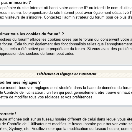
 pas m’inscrire ?
ropriétaire du site Internet ait banni votre adresse IP ou interdit le nom d’utili
vous inscrire. Le propriétaire du site Internet peut avoir également désactivé l’
 visiteurs de s’inscrire. Contactez l’administrateur du forum pour de plus d’
rimer tous les cookies du forum” ?
ookies du forum” efface les cookies crées par le forum qui conservent votre au
e forum. Cela fournit également des fonctionnalités telles que l’enregistrement
u, si cela a été activé par le propriétaire du forum. Si vous avez des probl
uppression des cookies du forum peut aider.
Préférences et réglages de l’utilisateur
difier mes réglages ?
teur inscrit, tous vos réglages sont stockés dans la base de données du forum
e Contrôle de l’utilisateur ; un lien qui peut généralement être trouvé en hau
tra de modifier tous vos réglages et vos préférences.
correcte !
heure affichée soit sur un fuseau horaire différent de celui dans lequel vous ête
 de Contrôle de l’Utilisateur et modifiez le fuseau horaire pour trouver votre z
ork, Sydney, etc. Veuillez noter que la modification du fuseau horaire, comm