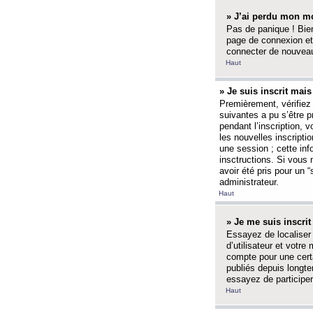
» J’ai perdu mon mo
Pas de panique ! Bien
page de connexion et
connecter de nouvea
Haut
» Je suis inscrit mai
Premièrement, vérifiez 
suivantes a pu s’être 
pendant l’inscription,
les nouvelles inscripti
une session ; cette inf
insctructions. Si vous 
avoir été pris pour un 
administrateur.
Haut
» Je me suis inscri
Essayez de localiser 
d’utilisateur et votr
compte pour une certa
publiés depuis longte
essayez de participe
Haut