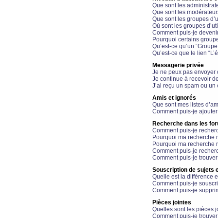
Que sont les administrat
Que sont les modérateur
Que sont les groupes d’ut
Où sont les groupes d’uti
Comment puis-je devenir
Pourquoi certains groupe
Qu’est-ce qu’un “Groupe d
Qu’est-ce que le lien “L’
Messagerie privée
Je ne peux pas envoyer 
Je continue à recevoir d
J’ai reçu un spam ou un 
Amis et ignorés
Que sont mes listes d’am
Comment puis-je ajouter 
Recherche dans les fo
Comment puis-je recherc
Pourquoi ma recherche n
Pourquoi ma recherche r
Comment puis-je recherch
Comment puis-je trouver
Souscription de sujets e
Quelle est la différence e
Comment puis-je souscrir
Comment puis-je supprim
Pièces jointes
Quelles sont les pièces j
Comment puis-je trouver 