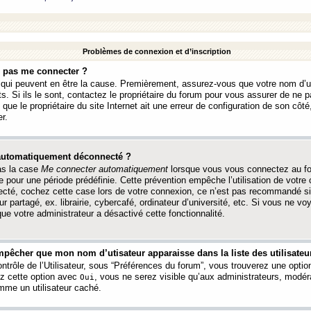
Problèmes de connexion et d’inscription
e pas me connecter ?
s qui peuvent en être la cause. Premièrement, assurez-vous que votre nom d’ut
s. Si ils le sont, contactez le propriétaire du forum pour vous assurer de ne pa
ue le propriétaire du site Internet ait une erreur de configuration de son côté, 
r.
 automatiquement déconnecté ?
as la case
Me connecter automatiquement
lorsque vous vous connectez au f
 pour une période prédéfinie. Cette prévention empêche l’utilisation de votre
necté, cochez cette case lors de votre connexion, ce n’est pas recommandé s
ur partagé, ex. librairie, cybercafé, ordinateur d’université, etc. Si vous ne v
que votre administrateur a désactivé cette fonctionnalité.
pêcher que mon nom d’utisateur apparaisse dans la liste des utilisateur
trôle de l’Utilisateur, sous “Préférences du forum”, vous trouverez une opti
ez cette option avec
, vous ne serez visible qu’aux administrateurs, mod
Oui
me un utilisateur caché.