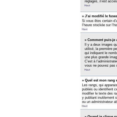
réglages, n’est access
Haut
» J’ai modifié le fuse
Si vous êtes certain d’
l’heure stockée sur l’ho
Haut
» Comment puis-je a
Il y a deux images q
utilisé, la première 
qui indiquent le nom
une plus grande image
C’est à l’administrate
vous ne pouvez pas ut
Haut
» Quel est mon rang 
Les rangs, qui apparai
publiés ou identifient 
modifier le texte des r
y publiant inutilement
ou un administrateur 
Haut
» Quand je clique su