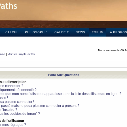
CALCUL
PHILOSOPHIE
GALERIE
NEWS
FORUM
A PROPO
Nous sommes le 09 A
onse
|
Voir les sujets actifs
Foire Aux Questions
et d’inscription
 me connecter ?
tiquement déconnecté ?
 que mon nom d’utisateur apparaisse dans la liste des utilisateurs en ligne ?
sse !
peux pas me connecter !
le passé mais ne peux plus me connecter à présent ?!
m’inscrire ?
ous les cookies du forum” ?
de l’utilisateur
r mes réglages ?