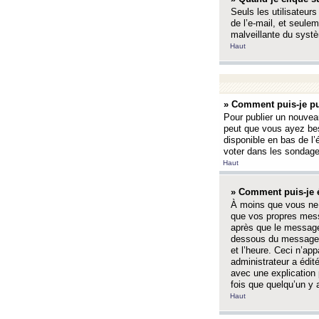
Seuls les utilisateurs
de l’e-mail, et seulem
malveillante du systè
Haut
» Comment puis-je pu
Pour publier un nouveau
peut que vous ayez bes
disponible en bas de l
voter dans les sondage
Haut
» Comment puis-je 
À moins que vous ne 
que vos propres mess
après que le message 
dessous du message l
et l’heure. Ceci n’ap
administrateur a édit
avec une explication
fois que quelqu’un y 
Haut