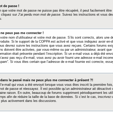
t de passe !
 que votre mot de passe ne puisse pas être récupéré, il peut facilement être ré
 cliquez sur
J’ai perdu mon mot de passe
. Suivez les instructions et vous de
u.
s ne peux pas me connecter !
votre nom d’utilisateur et votre mot de passe. S’ils sont corrects, alors une
produite. Si le support de la COPPA est activé et que vous indiquiez avoir en
 vous devrez suivre les instructions que vous avez reçues. Certains forums ex
ons doivent être activées, par vous-même ou par un administrateur, avant que 
ormation était présente pendant l’inscription. Si un e-mail vous a déjà été env
n’avez pas reçu d’e-mail, vous avez pu avoir fourni une adresse e-mail incorre
“spam”. Si vous êtes certain que l’adresse de e-mail fournie est correcte, ess
t dans le passé mais ne peux plus me connecter à présent ?!
l’e-mail qui vous a été envoyé lorsque vous vous êtes inscrit la première fois
e mot de passe et réessayez. Il est possible qu’un administrateur ait désactivé 
ine raison. En outre, beaucoup de forums suppriment périodiquement les utili
mps afin de réduire la taille de la base de données. Si c’est le cas, inscrive
r plus activement dans les discussions.