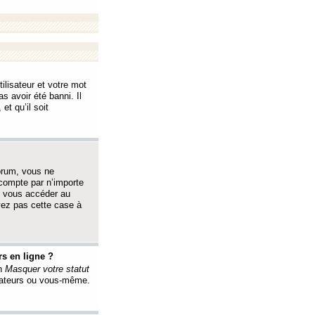
ilisateur et votre mot
s avoir été banni. Il
et qu’il soit
orum, vous ne
 compte par n’importe
i vous accéder au
oyez pas cette case à
s en ligne ?
on
Masquer votre statut
érateurs ou vous-même.