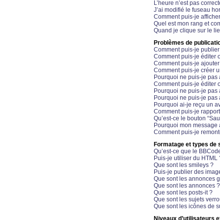
L’heure n’est pas correct
J’ai modifié le fuseau hor
Comment puis-je affiche
Quel est mon rang et com
Quand je clique sur le li
Problèmes de publicati
Comment puis-je publier
Comment puis-je éditer
Comment puis-je ajoute
Comment puis-je créer 
Pourquoi ne puis-je pas 
Comment puis-je éditer 
Pourquoi ne puis-je pas
Pourquoi ne puis-je pas 
Pourquoi ai-je reçu un a
Comment puis-je rappor
Qu’est-ce le bouton “Sauv
Pourquoi mon message a-
Comment puis-je remonte
Formatage et types de 
Qu’est-ce que le BBCod
Puis-je utiliser du HTML 
Que sont les smileys ?
Puis-je publier des imag
Que sont les annonces g
Que sont les annonces ?
Que sont les posts-it ?
Que sont les sujets verro
Que sont les icônes de s
Niveaux d’utilisateurs e