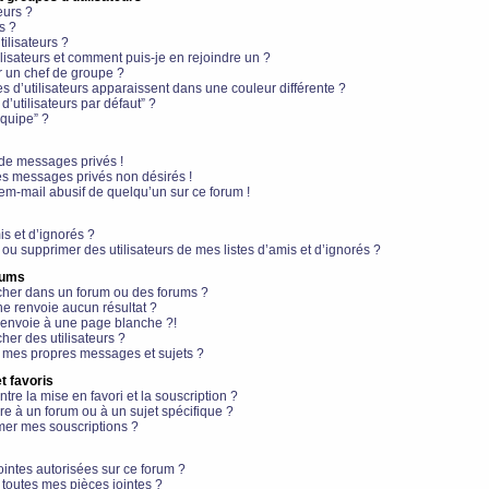
eurs ?
s ?
ilisateurs ?
lisateurs et comment puis-je en rejoindre un ?
 un chef de groupe ?
s d’utilisateurs apparaissent dans une couleur différente ?
’utilisateurs par défaut” ?
équipe” ?
de messages privés !
es messages privés non désirés !
em-mail abusif de quelqu’un sur ce forum !
is et d’ignorés ?
ou supprimer des utilisateurs de mes listes d’amis et d’ignorés ?
rums
her dans un forum ou des forums ?
e renvoie aucun résultat ?
envoie à une page blanche ?!
er des utilisateurs ?
 mes propres messages et sujets ?
t favoris
ntre la mise en favori et la souscription ?
e à un forum ou à un sujet spécifique ?
er mes souscriptions ?
ointes autorisées sur ce forum ?
toutes mes pièces jointes ?