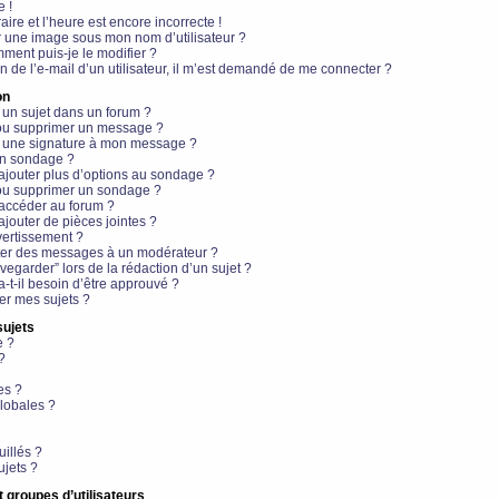
e !
aire et l’heure est encore incorrecte !
r une image sous mon nom d’utilisateur ?
ment puis-je le modifier ?
en de l’e-mail d’un utilisateur, il m’est demandé de me connecter ?
on
 un sujet dans un forum ?
 ou supprimer un message ?
r une signature à mon message ?
un sondage ?
ajouter plus d’options au sondage ?
ou supprimer un sondage ?
 accéder au forum ?
ajouter de pièces jointes ?
vertissement ?
ter des messages à un modérateur ?
egarder” lors de la rédaction d’un sujet ?
t-il besoin d’être approuvé ?
r mes sujets ?
sujets
e ?
?
es ?
lobales ?
uillés ?
ujets ?
t groupes d’utilisateurs