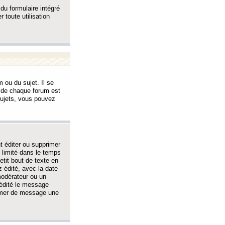
 du formulaire intégré
 toute utilisation
 ou du sujet. Il se
s de chaque forum est
sujets, vous pouvez
 éditer ou supprimer
 limité dans le temps
tit bout de texte en
 édité, avec la date
 modérateur ou un
 édité le message
rimer de message une