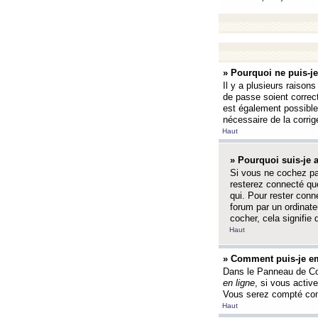
» Pourquoi ne puis-j
Il y a plusieurs raison
de passe soient correct
est également possible q
nécessaire de la corrige
Haut
» Pourquoi suis-je
Si vous ne cochez p
resterez connecté que
qui. Pour rester con
forum par un ordinate
cocher, cela signifie 
Haut
» Comment puis-je em
Dans le Panneau de Con
en ligne
, si vous activ
Vous serez compté com
Haut