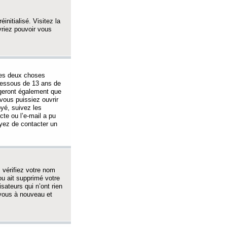
initialisé. Visitez la
vriez pouvoir vous
 des deux choses
-dessous de 13 ans de
igeront également que
vous puissiez ouvrir
oyé, suivez les
cte ou l’e-mail a pu
ayez de contacter un
, vérifiez votre nom
ou ait supprimé votre
sateurs qui n’ont rien
z-vous à nouveau et