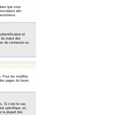
sateur que vous
inscription afin
assistance.
thentification et
 du statut des
èmes de connexion ou
. Pour les modifier,
t des pages du forum.
s. Si c’est le cas,
one spécifique, ex.
e la plupart des