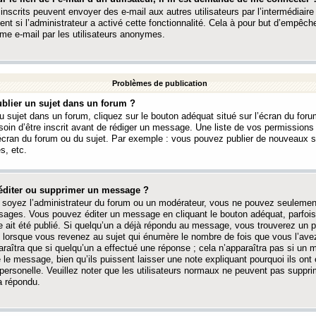
 inscrits peuvent envoyer des e-mail aux autres utilisateurs par l’intermédiaire
ent si l’administrateur a activé cette fonctionnalité. Cela à pour but d’empêcher
me e-mail par les utilisateurs anonymes.
Problèmes de publication
blier un sujet dans un forum ?
 sujet dans un forum, cliquez sur le bouton adéquat situé sur l’écran du forum
oin d’être inscrit avant de rédiger un message. Une liste de vos permission
’écran du forum ou du sujet. Par exemple : vous pouvez publier de nouveaux 
s, etc.
éditer ou supprimer un message ?
soyez l’administrateur du forum ou un modérateur, vous ne pouvez seulement
ages. Vous pouvez éditer un message en cliquant le bouton adéquat, parfois
ait été publié. Si quelqu’un a déjà répondu au message, vous trouverez un pe
orsque vous revenez au sujet qui énumère le nombre de fois que vous l’avez
paraîtra que si quelqu’un a effectué une réponse ; cela n’apparaîtra pas si un
é le message, bien qu’ils puissent laisser une note expliquant pourquoi ils ont
 personelle. Veuillez noter que les utilisateurs normaux ne peuvent pas supp
a répondu.