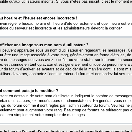
ible qu’aux utilisateurs inscrits. Si vous n’êtes pas inscrit, c’est le moment id
au horaire et l’heure est encore incorrecte !
avoir réglé le fuseau horaire et l’heure d’été correctement et que l’heure est e
rloge du serveur est incorrecte et les administrateurs devront la corriger.
fficher une image sous mon nom d’utilisateur ?
ui peuvent apparaître sous un nom d’utilisateur en regardant les messages. C
peut être une image associée à votre rang, généralement en forme d’étoiles, de
bre de messages que vous avez publiés, ou votre statut sur le forum. La seco
, est connue en tant qu’avatar et est généralement unique ou personnelle à c
ur du forum d’activer les avatars et de décider de la manière dont ils sont mis 
iliser d’avatars, contactez l’administrateur du forum et demandez lui ses rai
et comment puis-je le modifier ?
ssent en-dessous de votre nom d’utilisateur, indiquent le nombre de message
certains utilisateurs, ex. modérateurs et administateurs. En général, vous ne
angs du forum comme il sont réglés par l’administrateur du forum. Veuillez ne
 seulement pour augmenter votre rang. Beaucoup de forums ne toléreront pas c
abaissera simplement votre compteur de messages.
r le lien de l’e-mail d’un utilisateur, il m’est demandé de me connecter 