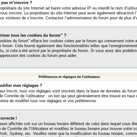
 pas m’inscrire ?
ropriétaire du site Internet ait banni votre adresse IP ou interdit le nom d’utili
vous inscrire. Le propriétaire du site Internet peut avoir également désactivé l’
 visiteurs de s’inscrire. Contactez l’administrateur du forum pour de plus d’
rimer tous les cookies du forum” ?
ookies du forum” efface les cookies crées par le forum qui conservent votre au
e forum. Cela fournit également des fonctionnalités telles que l’enregistrement
u, si cela a été activé par le propriétaire du forum. Si vous avez des probl
uppression des cookies du forum peut aider.
Préférences et réglages de l’utilisateur
difier mes réglages ?
teur inscrit, tous vos réglages sont stockés dans la base de données du forum
e Contrôle de l’utilisateur ; un lien qui peut généralement être trouvé en hau
tra de modifier tous vos réglages et vos préférences.
correcte !
heure affichée soit sur un fuseau horaire différent de celui dans lequel vous ête
 de Contrôle de l’Utilisateur et modifiez le fuseau horaire pour trouver votre z
ork, Sydney, etc. Veuillez noter que la modification du fuseau horaire, comm