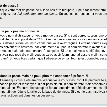
t de passe !
 que votre mot de passe ne puisse pas être récupéré, il peut facilement être ré
 cliquez sur
J’ai perdu mon mot de passe
. Suivez les instructions et vous de
u.
s ne peux pas me connecter !
votre nom d’utilisateur et votre mot de passe. S’ils sont corrects, alors une
produite. Si le support de la COPPA est activé et que vous indiquiez avoir en
 vous devrez suivre les instructions que vous avez reçues. Certains forums ex
ons doivent être activées, par vous-même ou par un administrateur, avant que 
ormation était présente pendant l’inscription. Si un e-mail vous a déjà été env
n’avez pas reçu d’e-mail, vous avez pu avoir fourni une adresse e-mail incorre
“spam”. Si vous êtes certain que l’adresse de e-mail fournie est correcte, ess
t dans le passé mais ne peux plus me connecter à présent ?!
l’e-mail qui vous a été envoyé lorsque vous vous êtes inscrit la première fois
e mot de passe et réessayez. Il est possible qu’un administrateur ait désactivé 
ine raison. En outre, beaucoup de forums suppriment périodiquement les utili
mps afin de réduire la taille de la base de données. Si c’est le cas, inscrive
r plus activement dans les discussions.