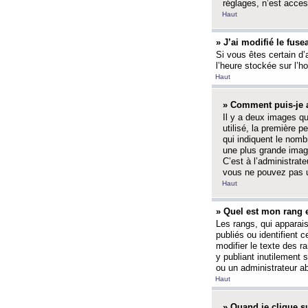
réglages, n’est access
Haut
» J’ai modifié le fuse
Si vous êtes certain d’
l’heure stockée sur l’ho
Haut
» Comment puis-je a
Il y a deux images q
utilisé, la première 
qui indiquent le nom
une plus grande image
C’est à l’administrate
vous ne pouvez pas ut
Haut
» Quel est mon rang 
Les rangs, qui apparai
publiés ou identifient 
modifier le texte des r
y publiant inutilement
ou un administrateur 
Haut
» Quand je clique su