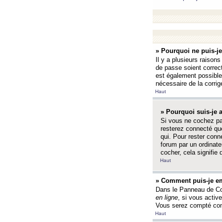
» Pourquoi ne puis-j
Il y a plusieurs raison
de passe soient correct
est également possible q
nécessaire de la corrige
Haut
» Pourquoi suis-je
Si vous ne cochez p
resterez connecté que
qui. Pour rester con
forum par un ordinate
cocher, cela signifie 
Haut
» Comment puis-je em
Dans le Panneau de Con
en ligne
, si vous activ
Vous serez compté com
Haut