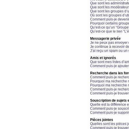
Que sont les administrat
Que sont les modérateur
Que sont les groupes d’ut
Où sont les groupes d’uti
Comment puis-je devenir
Pourquoi certains groupe
Qu’est-ce qu’un “Groupe d
Qu’est-ce que le lien “L’
Messagerie privée
Je ne peux pas envoyer 
Je continue à recevoir d
J’ai reçu un spam ou un 
Amis et ignorés
Que sont mes listes d’am
Comment puis-je ajouter 
Recherche dans les fo
Comment puis-je recherc
Pourquoi ma recherche n
Pourquoi ma recherche r
Comment puis-je recherch
Comment puis-je trouver
Souscription de sujets e
Quelle est la différence e
Comment puis-je souscrir
Comment puis-je supprim
Pièces jointes
Quelles sont les pièces j
Comment puis-je trouver 