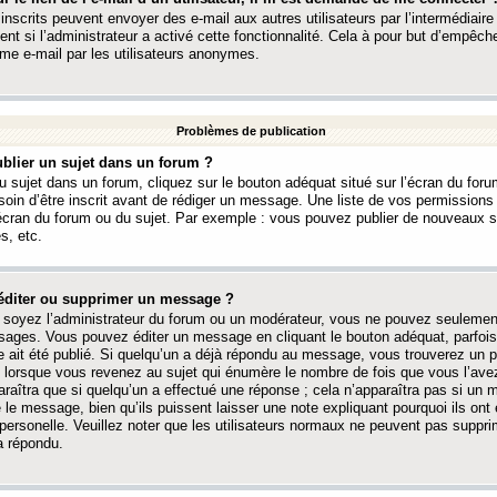
 inscrits peuvent envoyer des e-mail aux autres utilisateurs par l’intermédiaire
ent si l’administrateur a activé cette fonctionnalité. Cela à pour but d’empêcher
me e-mail par les utilisateurs anonymes.
Problèmes de publication
blier un sujet dans un forum ?
 sujet dans un forum, cliquez sur le bouton adéquat situé sur l’écran du forum
oin d’être inscrit avant de rédiger un message. Une liste de vos permission
’écran du forum ou du sujet. Par exemple : vous pouvez publier de nouveaux 
s, etc.
éditer ou supprimer un message ?
soyez l’administrateur du forum ou un modérateur, vous ne pouvez seulement
ages. Vous pouvez éditer un message en cliquant le bouton adéquat, parfois
ait été publié. Si quelqu’un a déjà répondu au message, vous trouverez un pe
orsque vous revenez au sujet qui énumère le nombre de fois que vous l’avez
paraîtra que si quelqu’un a effectué une réponse ; cela n’apparaîtra pas si un
é le message, bien qu’ils puissent laisser une note expliquant pourquoi ils ont
 personelle. Veuillez noter que les utilisateurs normaux ne peuvent pas supp
a répondu.