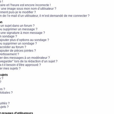
e !
aire et l’heure est encore incorrecte !
r une image sous mon nom d’utilisateur ?
ment puis-je le modifier ?
en de l’e-mail d’un utilisateur, il m’est demandé de me connecter ?
on
 un sujet dans un forum ?
 ou supprimer un message ?
r une signature à mon message ?
un sondage ?
ajouter plus d’options au sondage ?
ou supprimer un sondage ?
 accéder au forum ?
ajouter de pièces jointes ?
vertissement ?
ter des messages à un modérateur ?
egarder” lors de la rédaction d’un sujet ?
t-il besoin d’être approuvé ?
r mes sujets ?
sujets
e ?
?
es ?
lobales ?
uillés ?
ujets ?
t groupes d’utilisateurs