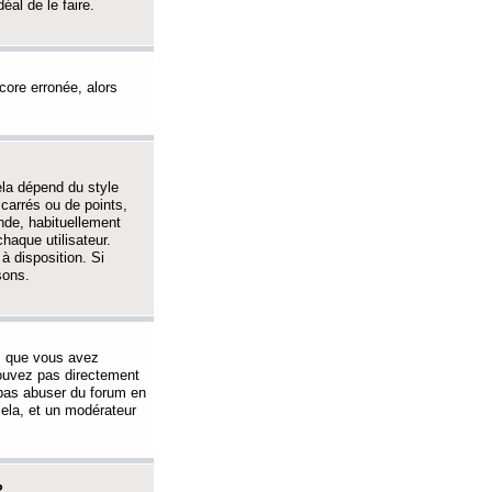
éal de le faire.
ncore erronée, alors
ela dépend du style
 carrés ou de points,
nde, habituellement
haque utilisateur.
à disposition. Si
sons.
s que vous avez
 pouvez pas directement
 pas abuser du forum en
ela, et un modérateur
?