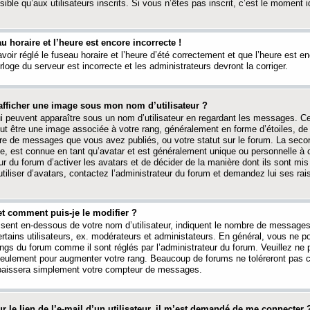
ible qu’aux utilisateurs inscrits. Si vous n’êtes pas inscrit, c’est le moment id
au horaire et l’heure est encore incorrecte !
avoir réglé le fuseau horaire et l’heure d’été correctement et que l’heure est e
rloge du serveur est incorrecte et les administrateurs devront la corriger.
fficher une image sous mon nom d’utilisateur ?
ui peuvent apparaître sous un nom d’utilisateur en regardant les messages. C
peut être une image associée à votre rang, généralement en forme d’étoiles, de
bre de messages que vous avez publiés, ou votre statut sur le forum. La seco
, est connue en tant qu’avatar et est généralement unique ou personnelle à c
ur du forum d’activer les avatars et de décider de la manière dont ils sont mis 
iliser d’avatars, contactez l’administrateur du forum et demandez lui ses rai
et comment puis-je le modifier ?
ssent en-dessous de votre nom d’utilisateur, indiquent le nombre de message
certains utilisateurs, ex. modérateurs et administateurs. En général, vous ne
angs du forum comme il sont réglés par l’administrateur du forum. Veuillez ne
 seulement pour augmenter votre rang. Beaucoup de forums ne toléreront pas c
abaissera simplement votre compteur de messages.
r le lien de l’e-mail d’un utilisateur, il m’est demandé de me connecter 