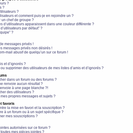
eurs ?
s ?
ilisateurs ?
lisateurs et comment puis-je en rejoindre un ?
 un chef de groupe ?
s d’utilisateurs apparaissent dans une couleur différente ?
’utilisateurs par défaut” ?
équipe” ?
de messages privés !
es messages privés non désirés !
em-mail abusif de quelqu’un sur ce forum !
is et d’ignorés ?
ou supprimer des utilisateurs de mes listes d’amis et d’ignorés ?
rums
her dans un forum ou des forums ?
e renvoie aucun résultat ?
envoie à une page blanche ?!
er des utilisateurs ?
 mes propres messages et sujets ?
t favoris
ntre la mise en favori et la souscription ?
e à un forum ou à un sujet spécifique ?
er mes souscriptions ?
ointes autorisées sur ce forum ?
toutes mes pièces jointes ?