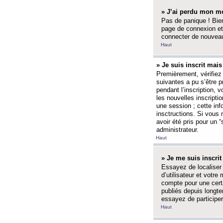
» J’ai perdu mon mo
Pas de panique ! Bien
page de connexion et
connecter de nouvea
Haut
» Je suis inscrit mai
Premièrement, vérifiez 
suivantes a pu s’être 
pendant l’inscription,
les nouvelles inscripti
une session ; cette inf
insctructions. Si vous 
avoir été pris pour un 
administrateur.
Haut
» Je me suis inscri
Essayez de localiser 
d’utilisateur et votr
compte pour une certa
publiés depuis longte
essayez de participe
Haut