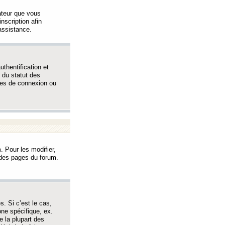
sateur que vous
inscription afin
assistance.
thentification et
 du statut des
èmes de connexion ou
. Pour les modifier,
t des pages du forum.
s. Si c’est le cas,
one spécifique, ex.
e la plupart des