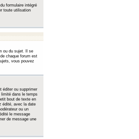
 du formulaire intégré
 toute utilisation
 ou du sujet. Il se
s de chaque forum est
sujets, vous pouvez
 éditer ou supprimer
 limité dans le temps
tit bout de texte en
 édité, avec la date
 modérateur ou un
 édité le message
rimer de message une