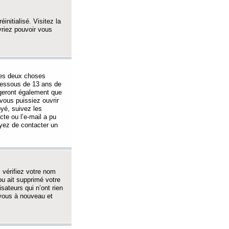
initialisé. Visitez la
vriez pouvoir vous
 des deux choses
-dessous de 13 ans de
igeront également que
vous puissiez ouvrir
oyé, suivez les
cte ou l’e-mail a pu
ayez de contacter un
, vérifiez votre nom
ou ait supprimé votre
sateurs qui n’ont rien
z-vous à nouveau et