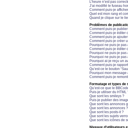
L’heure n’est pas correct
J’ai modifié le fuseau hor
Comment puis-je affiche
Quel est mon rang et com
Quand je clique sur le li
Problèmes de publicati
Comment puis-je publier
Comment puis-je éditer
Comment puis-je ajoute
Comment puis-je créer 
Pourquoi ne puis-je pas 
Comment puis-je éditer 
Pourquoi ne puis-je pas
Pourquoi ne puis-je pas 
Pourquoi ai-je reçu un a
Comment puis-je rappor
Qu’est-ce le bouton “Sauv
Pourquoi mon message a-
Comment puis-je remonte
Formatage et types de 
Qu’est-ce que le BBCod
Puis-je utiliser du HTML 
Que sont les smileys ?
Puis-je publier des imag
Que sont les annonces g
Que sont les annonces ?
Que sont les posts-it ?
Que sont les sujets verro
Que sont les icônes de s
Niveaux d’utilisateurs e