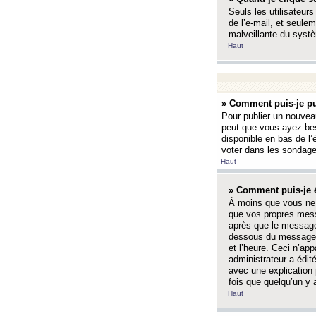
Seuls les utilisateurs
de l’e-mail, et seulem
malveillante du systè
Haut
» Comment puis-je pu
Pour publier un nouveau
peut que vous ayez bes
disponible en bas de l
voter dans les sondage
Haut
» Comment puis-je 
À moins que vous ne 
que vos propres mess
après que le message 
dessous du message l
et l’heure. Ceci n’ap
administrateur a édit
avec une explication
fois que quelqu’un y 
Haut