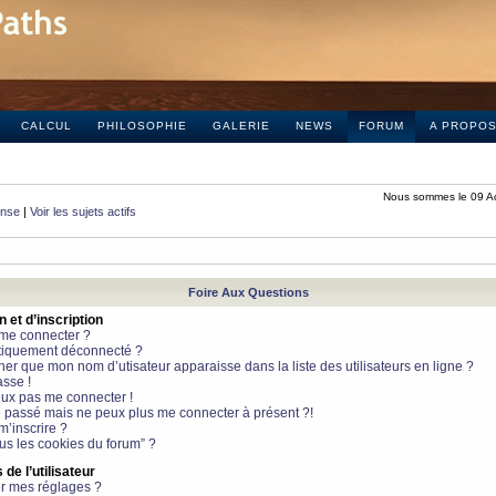
CALCUL
PHILOSOPHIE
GALERIE
NEWS
FORUM
A PROPO
Nous sommes le 09 A
onse
|
Voir les sujets actifs
Foire Aux Questions
et d’inscription
 me connecter ?
tiquement déconnecté ?
 que mon nom d’utisateur apparaisse dans la liste des utilisateurs en ligne ?
sse !
peux pas me connecter !
le passé mais ne peux plus me connecter à présent ?!
m’inscrire ?
ous les cookies du forum” ?
de l’utilisateur
r mes réglages ?