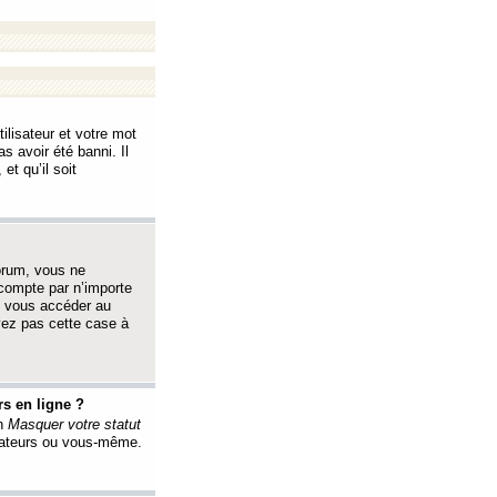
ilisateur et votre mot
s avoir été banni. Il
et qu’il soit
orum, vous ne
 compte par n’importe
i vous accéder au
oyez pas cette case à
s en ligne ?
on
Masquer votre statut
érateurs ou vous-même.