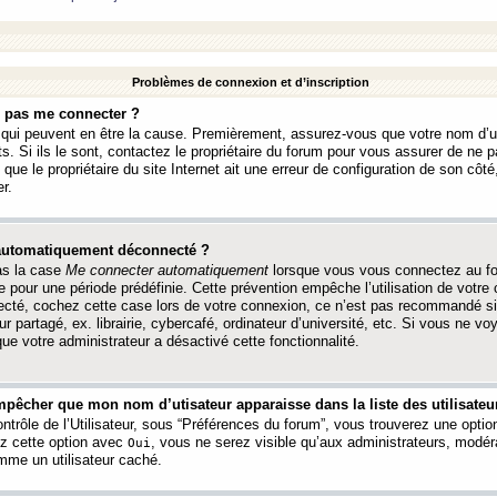
Problèmes de connexion et d’inscription
e pas me connecter ?
s qui peuvent en être la cause. Premièrement, assurez-vous que votre nom d’ut
s. Si ils le sont, contactez le propriétaire du forum pour vous assurer de ne pa
ue le propriétaire du site Internet ait une erreur de configuration de son côté, 
r.
 automatiquement déconnecté ?
as la case
Me connecter automatiquement
lorsque vous vous connectez au f
 pour une période prédéfinie. Cette prévention empêche l’utilisation de votre
necté, cochez cette case lors de votre connexion, ce n’est pas recommandé s
ur partagé, ex. librairie, cybercafé, ordinateur d’université, etc. Si vous ne v
que votre administrateur a désactivé cette fonctionnalité.
pêcher que mon nom d’utisateur apparaisse dans la liste des utilisateur
trôle de l’Utilisateur, sous “Préférences du forum”, vous trouverez une opti
ez cette option avec
, vous ne serez visible qu’aux administrateurs, mod
Oui
me un utilisateur caché.