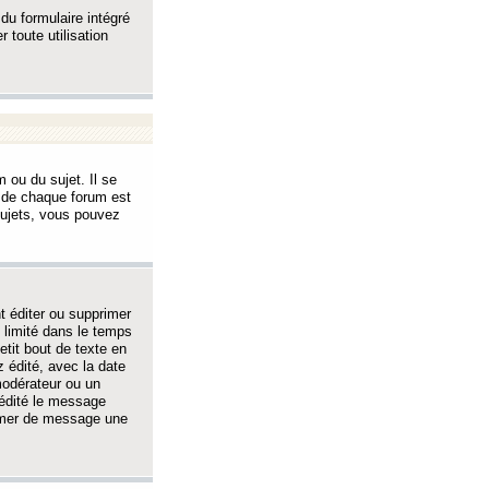
 du formulaire intégré
 toute utilisation
 ou du sujet. Il se
s de chaque forum est
sujets, vous pouvez
 éditer ou supprimer
 limité dans le temps
tit bout de texte en
 édité, avec la date
 modérateur ou un
 édité le message
rimer de message une