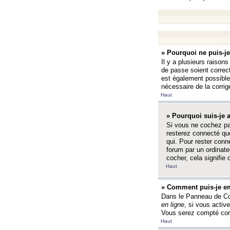
» Pourquoi ne puis-j
Il y a plusieurs raison
de passe soient correct
est également possible q
nécessaire de la corrige
Haut
» Pourquoi suis-je
Si vous ne cochez p
resterez connecté que
qui. Pour rester con
forum par un ordinate
cocher, cela signifie 
Haut
» Comment puis-je em
Dans le Panneau de Con
en ligne
, si vous activ
Vous serez compté com
Haut