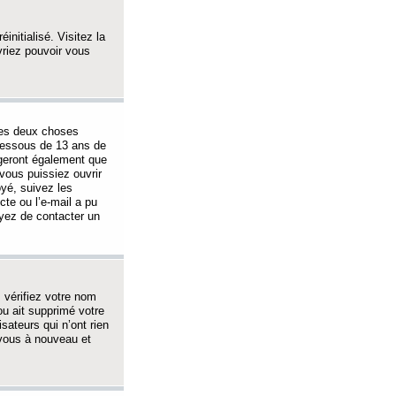
initialisé. Visitez la
vriez pouvoir vous
 des deux choses
-dessous de 13 ans de
igeront également que
vous puissiez ouvrir
oyé, suivez les
cte ou l’e-mail a pu
ayez de contacter un
, vérifiez votre nom
ou ait supprimé votre
sateurs qui n’ont rien
z-vous à nouveau et