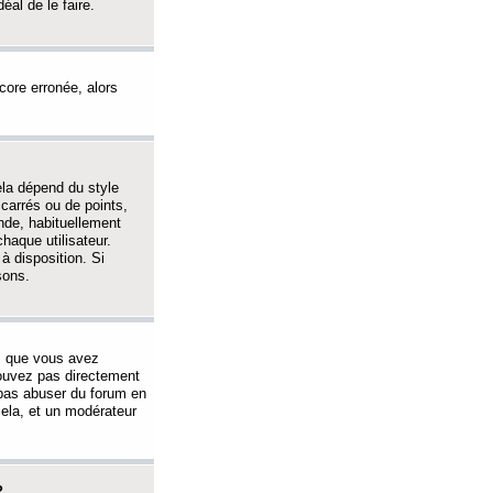
éal de le faire.
ncore erronée, alors
ela dépend du style
 carrés ou de points,
nde, habituellement
haque utilisateur.
à disposition. Si
sons.
s que vous avez
 pouvez pas directement
 pas abuser du forum en
ela, et un modérateur
?