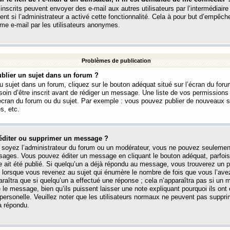
 inscrits peuvent envoyer des e-mail aux autres utilisateurs par l’intermédiaire
ent si l’administrateur a activé cette fonctionnalité. Cela à pour but d’empêcher
me e-mail par les utilisateurs anonymes.
Problèmes de publication
blier un sujet dans un forum ?
 sujet dans un forum, cliquez sur le bouton adéquat situé sur l’écran du forum
oin d’être inscrit avant de rédiger un message. Une liste de vos permission
’écran du forum ou du sujet. Par exemple : vous pouvez publier de nouveaux 
s, etc.
éditer ou supprimer un message ?
soyez l’administrateur du forum ou un modérateur, vous ne pouvez seulement
ages. Vous pouvez éditer un message en cliquant le bouton adéquat, parfois
ait été publié. Si quelqu’un a déjà répondu au message, vous trouverez un pe
orsque vous revenez au sujet qui énumère le nombre de fois que vous l’avez
paraîtra que si quelqu’un a effectué une réponse ; cela n’apparaîtra pas si un
é le message, bien qu’ils puissent laisser une note expliquant pourquoi ils ont
 personelle. Veuillez noter que les utilisateurs normaux ne peuvent pas supp
a répondu.