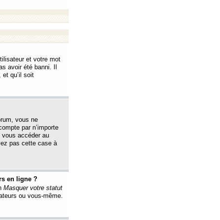
ilisateur et votre mot
s avoir été banni. Il
et qu’il soit
orum, vous ne
 compte par n’importe
i vous accéder au
oyez pas cette case à
s en ligne ?
on
Masquer votre statut
érateurs ou vous-même.