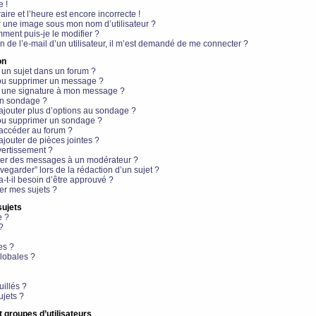
e !
aire et l’heure est encore incorrecte !
r une image sous mon nom d’utilisateur ?
ment puis-je le modifier ?
en de l’e-mail d’un utilisateur, il m’est demandé de me connecter ?
on
 un sujet dans un forum ?
 ou supprimer un message ?
r une signature à mon message ?
un sondage ?
ajouter plus d’options au sondage ?
ou supprimer un sondage ?
 accéder au forum ?
ajouter de pièces jointes ?
vertissement ?
ter des messages à un modérateur ?
egarder” lors de la rédaction d’un sujet ?
t-il besoin d’être approuvé ?
r mes sujets ?
sujets
e ?
?
es ?
lobales ?
uillés ?
ujets ?
t groupes d’utilisateurs