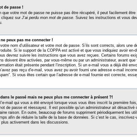
t de passe !
 que votre mot de passe ne puisse pas être récupéré, il peut facilement être ré
 cliquez sur
J’ai perdu mon mot de passe
. Suivez les instructions et vous de
u.
s ne peux pas me connecter !
votre nom d’utilisateur et votre mot de passe. S’ils sont corrects, alors une
produite. Si le support de la COPPA est activé et que vous indiquiez avoir en
 vous devrez suivre les instructions que vous avez reçues. Certains forums ex
ons doivent être activées, par vous-même ou par un administrateur, avant que 
ormation était présente pendant l’inscription. Si un e-mail vous a déjà été env
n’avez pas reçu d’e-mail, vous avez pu avoir fourni une adresse e-mail incorre
“spam”. Si vous êtes certain que l’adresse de e-mail fournie est correcte, ess
t dans le passé mais ne peux plus me connecter à présent ?!
l’e-mail qui vous a été envoyé lorsque vous vous êtes inscrit la première fois
e mot de passe et réessayez. Il est possible qu’un administrateur ait désactivé 
ine raison. En outre, beaucoup de forums suppriment périodiquement les utili
mps afin de réduire la taille de la base de données. Si c’est le cas, inscrive
r plus activement dans les discussions.