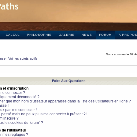
CALCUL
PHILOSOPHIE
GALERIE
NEWS
FORUM
A PROPO
Nous sommes le 07 A
onse
|
Voir les sujets actifs
Foire Aux Questions
et d’inscription
 me connecter ?
tiquement déconnecté ?
 que mon nom d’utisateur apparaisse dans la liste des utilisateurs en ligne ?
sse !
peux pas me connecter !
le passé mais ne peux plus me connecter à présent ?!
m’inscrire ?
ous les cookies du forum” ?
de l’utilisateur
r mes réglages ?