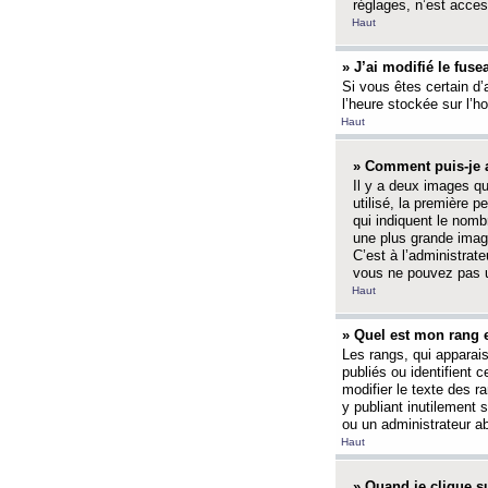
réglages, n’est access
Haut
» J’ai modifié le fuse
Si vous êtes certain d’
l’heure stockée sur l’ho
Haut
» Comment puis-je a
Il y a deux images q
utilisé, la première 
qui indiquent le nom
une plus grande image
C’est à l’administrate
vous ne pouvez pas ut
Haut
» Quel est mon rang 
Les rangs, qui apparai
publiés ou identifient 
modifier le texte des r
y publiant inutilement
ou un administrateur 
Haut
» Quand je clique su