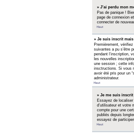
» J’ai perdu mon mo
Pas de panique ! Bien
page de connexion et
connecter de nouvea
Haut
» Je suis inscrit mai
Premièrement, vérifiez 
suivantes a pu s’être 
pendant l’inscription,
les nouvelles inscripti
une session ; cette inf
insctructions. Si vous 
avoir été pris pour un 
administrateur.
Haut
» Je me suis inscri
Essayez de localiser 
d’utilisateur et votr
compte pour une certa
publiés depuis longte
essayez de participe
Haut