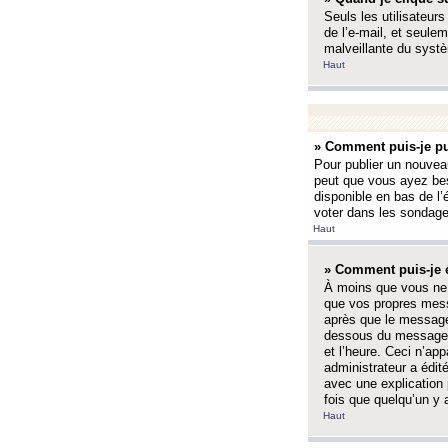
Seuls les utilisateurs
de l’e-mail, et seulem
malveillante du systè
Haut
» Comment puis-je pu
Pour publier un nouveau
peut que vous ayez bes
disponible en bas de l
voter dans les sondage
Haut
» Comment puis-je 
À moins que vous ne 
que vos propres mess
après que le message 
dessous du message l
et l’heure. Ceci n’ap
administrateur a édit
avec une explication
fois que quelqu’un y 
Haut