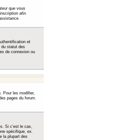
sateur que vous
inscription afin
assistance.
thentification et
 du statut des
èmes de connexion ou
. Pour les modifier,
t des pages du forum.
s. Si c’est le cas,
one spécifique, ex.
e la plupart des