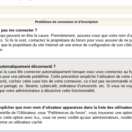
Problèmes de connexion et d’inscription
e pas me connecter ?
s qui peuvent en être la cause. Premièrement, assurez-vous que votre nom d’ut
s. Si ils le sont, contactez le propriétaire du forum pour vous assurer de ne pa
ue le propriétaire du site Internet ait une erreur de configuration de son côté, 
r.
 automatiquement déconnecté ?
as la case
Me connecter automatiquement
lorsque vous vous connectez au f
 pour une période prédéfinie. Cette prévention empêche l’utilisation de votre
necté, cochez cette case lors de votre connexion, ce n’est pas recommandé s
ur partagé, ex. librairie, cybercafé, ordinateur d’université, etc. Si vous ne v
que votre administrateur a désactivé cette fonctionnalité.
pêcher que mon nom d’utisateur apparaisse dans la liste des utilisateur
trôle de l’Utilisateur, sous “Préférences du forum”, vous trouverez une opti
ez cette option avec
, vous ne serez visible qu’aux administrateurs, mod
Oui
me un utilisateur caché.