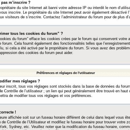
 pas m’inscrire ?
ropriétaire du site Internet ait banni votre adresse IP ou interdit le nom d’utili
vous inscrire. Le propriétaire du site Internet peut avoir également désactivé l’
 visiteurs de s’inscrire. Contactez l’administrateur du forum pour de plus d’
rimer tous les cookies du forum” ?
ookies du forum” efface les cookies crées par le forum qui conservent votre au
e forum. Cela fournit également des fonctionnalités telles que l’enregistrement
u, si cela a été activé par le propriétaire du forum. Si vous avez des probl
uppression des cookies du forum peut aider.
Préférences et réglages de l’utilisateur
difier mes réglages ?
teur inscrit, tous vos réglages sont stockés dans la base de données du forum
e Contrôle de l’utilisateur ; un lien qui peut généralement être trouvé en hau
tra de modifier tous vos réglages et vos préférences.
correcte !
heure affichée soit sur un fuseau horaire différent de celui dans lequel vous ête
 de Contrôle de l’Utilisateur et modifiez le fuseau horaire pour trouver votre z
ork, Sydney, etc. Veuillez noter que la modification du fuseau horaire, comm