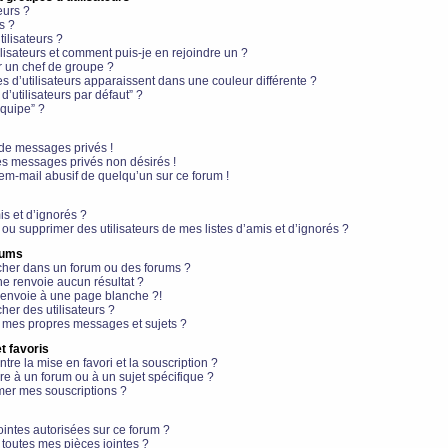
eurs ?
s ?
ilisateurs ?
lisateurs et comment puis-je en rejoindre un ?
 un chef de groupe ?
s d’utilisateurs apparaissent dans une couleur différente ?
’utilisateurs par défaut” ?
équipe” ?
de messages privés !
es messages privés non désirés !
em-mail abusif de quelqu’un sur ce forum !
is et d’ignorés ?
ou supprimer des utilisateurs de mes listes d’amis et d’ignorés ?
rums
her dans un forum ou des forums ?
e renvoie aucun résultat ?
envoie à une page blanche ?!
er des utilisateurs ?
 mes propres messages et sujets ?
t favoris
ntre la mise en favori et la souscription ?
e à un forum ou à un sujet spécifique ?
er mes souscriptions ?
ointes autorisées sur ce forum ?
toutes mes pièces jointes ?