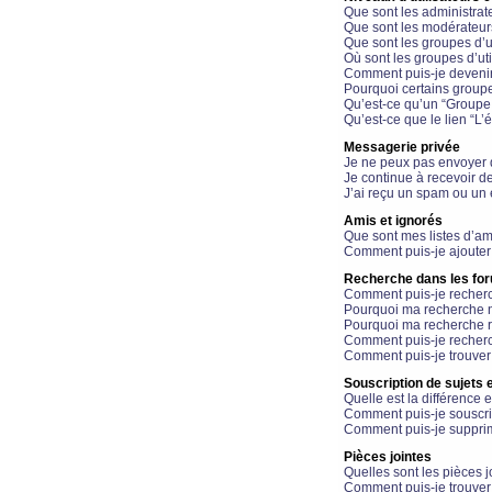
Que sont les administrat
Que sont les modérateur
Que sont les groupes d’ut
Où sont les groupes d’uti
Comment puis-je devenir
Pourquoi certains groupe
Qu’est-ce qu’un “Groupe d
Qu’est-ce que le lien “L’
Messagerie privée
Je ne peux pas envoyer 
Je continue à recevoir d
J’ai reçu un spam ou un 
Amis et ignorés
Que sont mes listes d’am
Comment puis-je ajouter 
Recherche dans les fo
Comment puis-je recherc
Pourquoi ma recherche n
Pourquoi ma recherche r
Comment puis-je recherch
Comment puis-je trouver
Souscription de sujets e
Quelle est la différence e
Comment puis-je souscrir
Comment puis-je supprim
Pièces jointes
Quelles sont les pièces j
Comment puis-je trouver 