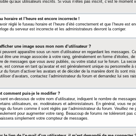
ible qu’aux utilisateurs inscrits. Si vous n’êtes pas inscrit, c’est le moment id
au horaire et l’heure est encore incorrecte !
avoir réglé le fuseau horaire et l’heure d’été correctement et que l’heure est e
rloge du serveur est incorrecte et les administrateurs devront la corriger.
fficher une image sous mon nom d’utilisateur ?
ui peuvent apparaître sous un nom d’utilisateur en regardant les messages. C
peut être une image associée à votre rang, généralement en forme d’étoiles, de
bre de messages que vous avez publiés, ou votre statut sur le forum. La seco
, est connue en tant qu’avatar et est généralement unique ou personnelle à c
ur du forum d’activer les avatars et de décider de la manière dont ils sont mis 
iliser d’avatars, contactez l’administrateur du forum et demandez lui ses rai
et comment puis-je le modifier ?
ssent en-dessous de votre nom d’utilisateur, indiquent le nombre de message
certains utilisateurs, ex. modérateurs et administateurs. En général, vous ne
angs du forum comme il sont réglés par l’administrateur du forum. Veuillez ne
 seulement pour augmenter votre rang. Beaucoup de forums ne toléreront pas c
abaissera simplement votre compteur de messages.
r le lien de l’e-mail d’un utilisateur, il m’est demandé de me connecter 