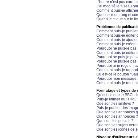
L’heure n’est pas correct
J’ai modifié le fuseau hor
Comment puis-je affiche
Quel est mon rang et com
Quand je clique sur le li
Problèmes de publicati
Comment puis-je publier
Comment puis-je éditer
Comment puis-je ajoute
Comment puis-je créer 
Pourquoi ne puis-je pas 
Comment puis-je éditer 
Pourquoi ne puis-je pas
Pourquoi ne puis-je pas 
Pourquoi ai-je reçu un a
Comment puis-je rappor
Qu’est-ce le bouton “Sauv
Pourquoi mon message a-
Comment puis-je remonte
Formatage et types de 
Qu’est-ce que le BBCod
Puis-je utiliser du HTML 
Que sont les smileys ?
Puis-je publier des imag
Que sont les annonces g
Que sont les annonces ?
Que sont les posts-it ?
Que sont les sujets verro
Que sont les icônes de s
Niveaux d’utilisateurs e