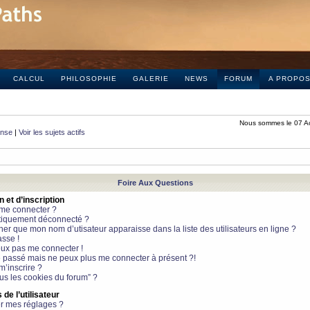
CALCUL
PHILOSOPHIE
GALERIE
NEWS
FORUM
A PROPO
Nous sommes le 07 A
onse
|
Voir les sujets actifs
Foire Aux Questions
et d’inscription
 me connecter ?
tiquement déconnecté ?
 que mon nom d’utisateur apparaisse dans la liste des utilisateurs en ligne ?
sse !
peux pas me connecter !
le passé mais ne peux plus me connecter à présent ?!
m’inscrire ?
ous les cookies du forum” ?
de l’utilisateur
r mes réglages ?