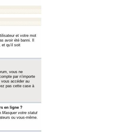
ilisateur et votre mot
s avoir été banni. Il
et qu’il soit
orum, vous ne
 compte par n’importe
i vous accéder au
oyez pas cette case à
s en ligne ?
on
Masquer votre statut
érateurs ou vous-même.