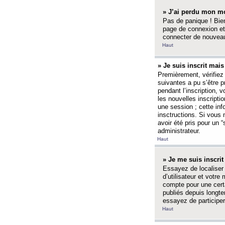
» J’ai perdu mon mo
Pas de panique ! Bien
page de connexion et
connecter de nouvea
Haut
» Je suis inscrit mai
Premièrement, vérifiez 
suivantes a pu s’être 
pendant l’inscription,
les nouvelles inscripti
une session ; cette inf
insctructions. Si vous 
avoir été pris pour un 
administrateur.
Haut
» Je me suis inscri
Essayez de localiser 
d’utilisateur et votr
compte pour une certa
publiés depuis longte
essayez de participe
Haut