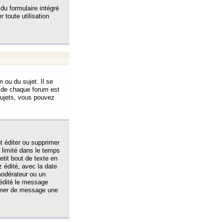
 du formulaire intégré
 toute utilisation
 ou du sujet. Il se
s de chaque forum est
sujets, vous pouvez
 éditer ou supprimer
 limité dans le temps
tit bout de texte en
 édité, avec la date
 modérateur ou un
 édité le message
rimer de message une