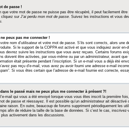
t de passe !
 que votre mot de passe ne puisse pas être récupéré, il peut facilement être ré
 cliquez sur
J’ai perdu mon mot de passe
. Suivez les instructions et vous de
u.
s ne peux pas me connecter !
votre nom d’utilisateur et votre mot de passe. S’ils sont corrects, alors une
produite. Si le support de la COPPA est activé et que vous indiquiez avoir en
 vous devrez suivre les instructions que vous avez reçues. Certains forums ex
ons doivent être activées, par vous-même ou par un administrateur, avant que 
ormation était présente pendant l’inscription. Si un e-mail vous a déjà été env
n’avez pas reçu d’e-mail, vous avez pu avoir fourni une adresse e-mail incorre
“spam”. Si vous êtes certain que l’adresse de e-mail fournie est correcte, ess
t dans le passé mais ne peux plus me connecter à présent ?!
l’e-mail qui vous a été envoyé lorsque vous vous êtes inscrit la première fois
e mot de passe et réessayez. Il est possible qu’un administrateur ait désactivé 
ine raison. En outre, beaucoup de forums suppriment périodiquement les utili
mps afin de réduire la taille de la base de données. Si c’est le cas, inscrive
r plus activement dans les discussions.