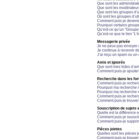
Que sont les administrat
Que sont les modérateur
Que sont les groupes d’ut
Où sont les groupes d’uti
Comment puis-je devenir
Pourquoi certains groupe
Qu’est-ce qu’un “Groupe d
Qu’est-ce que le lien “L’
Messagerie privée
Je ne peux pas envoyer 
Je continue à recevoir d
J’ai reçu un spam ou un 
Amis et ignorés
Que sont mes listes d’am
Comment puis-je ajouter 
Recherche dans les fo
Comment puis-je recherc
Pourquoi ma recherche n
Pourquoi ma recherche r
Comment puis-je recherch
Comment puis-je trouver
Souscription de sujets e
Quelle est la différence e
Comment puis-je souscrir
Comment puis-je supprim
Pièces jointes
Quelles sont les pièces j
Comment puis-je trouver 