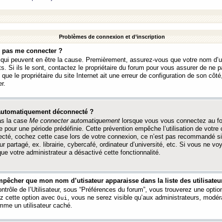
Problèmes de connexion et d’inscription
e pas me connecter ?
s qui peuvent en être la cause. Premièrement, assurez-vous que votre nom d’ut
s. Si ils le sont, contactez le propriétaire du forum pour vous assurer de ne pa
ue le propriétaire du site Internet ait une erreur de configuration de son côté, 
r.
 automatiquement déconnecté ?
as la case
Me connecter automatiquement
lorsque vous vous connectez au f
 pour une période prédéfinie. Cette prévention empêche l’utilisation de votre
necté, cochez cette case lors de votre connexion, ce n’est pas recommandé s
ur partagé, ex. librairie, cybercafé, ordinateur d’université, etc. Si vous ne v
que votre administrateur a désactivé cette fonctionnalité.
pêcher que mon nom d’utisateur apparaisse dans la liste des utilisateur
trôle de l’Utilisateur, sous “Préférences du forum”, vous trouverez une opti
ez cette option avec
, vous ne serez visible qu’aux administrateurs, mod
Oui
me un utilisateur caché.