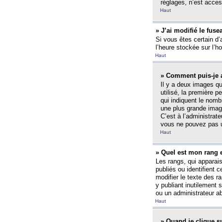
réglages, n’est access
Haut
» J’ai modifié le fuse
Si vous êtes certain d’
l’heure stockée sur l’ho
Haut
» Comment puis-je a
Il y a deux images q
utilisé, la première 
qui indiquent le nom
une plus grande image
C’est à l’administrate
vous ne pouvez pas ut
Haut
» Quel est mon rang 
Les rangs, qui apparai
publiés ou identifient 
modifier le texte des r
y publiant inutilement
ou un administrateur 
Haut
» Quand je clique su