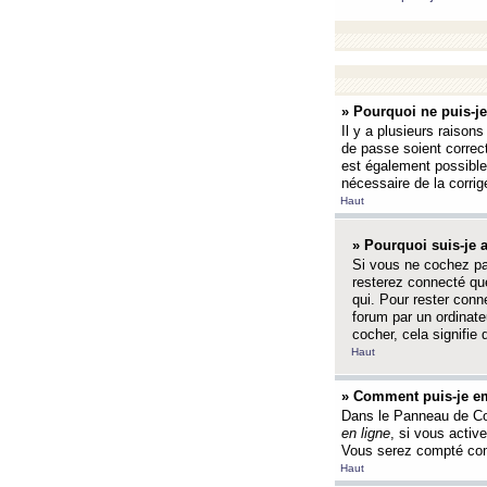
» Pourquoi ne puis-j
Il y a plusieurs raison
de passe soient correct
est également possible q
nécessaire de la corrige
Haut
» Pourquoi suis-je
Si vous ne cochez p
resterez connecté que
qui. Pour rester con
forum par un ordinate
cocher, cela signifie 
Haut
» Comment puis-je em
Dans le Panneau de Con
en ligne
, si vous activ
Vous serez compté com
Haut