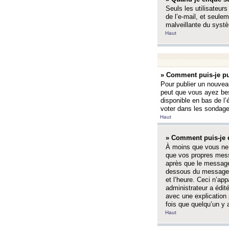
Seuls les utilisateurs
de l’e-mail, et seulem
malveillante du systè
Haut
» Comment puis-je pu
Pour publier un nouveau
peut que vous ayez bes
disponible en bas de l
voter dans les sondage
Haut
» Comment puis-je 
À moins que vous ne 
que vos propres mess
après que le message 
dessous du message l
et l’heure. Ceci n’ap
administrateur a édit
avec une explication
fois que quelqu’un y 
Haut