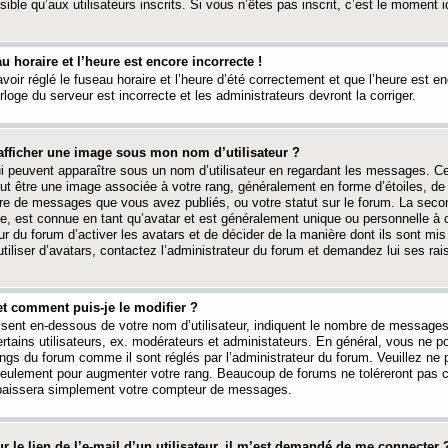
ible qu’aux utilisateurs inscrits. Si vous n’êtes pas inscrit, c’est le moment id
au horaire et l’heure est encore incorrecte !
avoir réglé le fuseau horaire et l’heure d’été correctement et que l’heure est e
rloge du serveur est incorrecte et les administrateurs devront la corriger.
fficher une image sous mon nom d’utilisateur ?
ui peuvent apparaître sous un nom d’utilisateur en regardant les messages. C
peut être une image associée à votre rang, généralement en forme d’étoiles, de
bre de messages que vous avez publiés, ou votre statut sur le forum. La seco
, est connue en tant qu’avatar et est généralement unique ou personnelle à c
ur du forum d’activer les avatars et de décider de la manière dont ils sont mis 
iliser d’avatars, contactez l’administrateur du forum et demandez lui ses rai
et comment puis-je le modifier ?
ssent en-dessous de votre nom d’utilisateur, indiquent le nombre de message
certains utilisateurs, ex. modérateurs et administateurs. En général, vous ne
angs du forum comme il sont réglés par l’administrateur du forum. Veuillez ne
 seulement pour augmenter votre rang. Beaucoup de forums ne toléreront pas c
abaissera simplement votre compteur de messages.
r le lien de l’e-mail d’un utilisateur, il m’est demandé de me connecter 