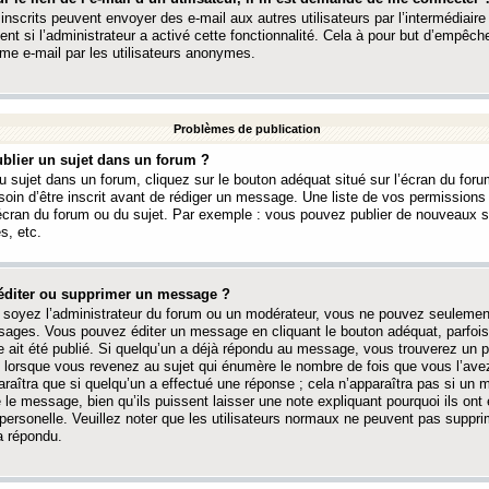
 inscrits peuvent envoyer des e-mail aux autres utilisateurs par l’intermédiaire
ent si l’administrateur a activé cette fonctionnalité. Cela à pour but d’empêcher
me e-mail par les utilisateurs anonymes.
Problèmes de publication
blier un sujet dans un forum ?
 sujet dans un forum, cliquez sur le bouton adéquat situé sur l’écran du forum
oin d’être inscrit avant de rédiger un message. Une liste de vos permission
’écran du forum ou du sujet. Par exemple : vous pouvez publier de nouveaux 
s, etc.
éditer ou supprimer un message ?
soyez l’administrateur du forum ou un modérateur, vous ne pouvez seulement
ages. Vous pouvez éditer un message en cliquant le bouton adéquat, parfois
ait été publié. Si quelqu’un a déjà répondu au message, vous trouverez un pe
orsque vous revenez au sujet qui énumère le nombre de fois que vous l’avez
paraîtra que si quelqu’un a effectué une réponse ; cela n’apparaîtra pas si un
é le message, bien qu’ils puissent laisser une note expliquant pourquoi ils ont
 personelle. Veuillez noter que les utilisateurs normaux ne peuvent pas supp
a répondu.