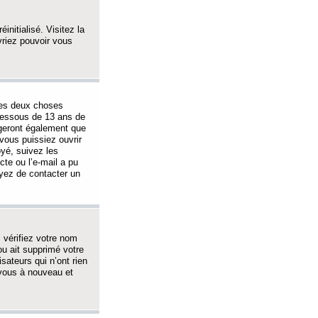
initialisé. Visitez la
vriez pouvoir vous
 des deux choses
-dessous de 13 ans de
igeront également que
vous puissiez ouvrir
oyé, suivez les
cte ou l’e-mail a pu
ayez de contacter un
, vérifiez votre nom
ou ait supprimé votre
sateurs qui n’ont rien
z-vous à nouveau et