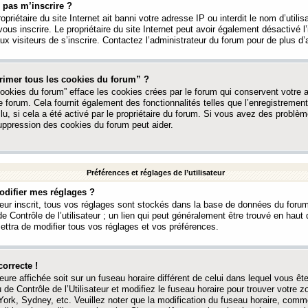
 pas m’inscrire ?
ropriétaire du site Internet ait banni votre adresse IP ou interdit le nom d’utili
vous inscrire. Le propriétaire du site Internet peut avoir également désactivé l’
 visiteurs de s’inscrire. Contactez l’administrateur du forum pour de plus d’
rimer tous les cookies du forum” ?
ookies du forum” efface les cookies crées par le forum qui conservent votre au
e forum. Cela fournit également des fonctionnalités telles que l’enregistrement
u, si cela a été activé par le propriétaire du forum. Si vous avez des probl
uppression des cookies du forum peut aider.
Préférences et réglages de l’utilisateur
difier mes réglages ?
teur inscrit, tous vos réglages sont stockés dans la base de données du forum
e Contrôle de l’utilisateur ; un lien qui peut généralement être trouvé en hau
tra de modifier tous vos réglages et vos préférences.
correcte !
heure affichée soit sur un fuseau horaire différent de celui dans lequel vous ête
 de Contrôle de l’Utilisateur et modifiez le fuseau horaire pour trouver votre z
ork, Sydney, etc. Veuillez noter que la modification du fuseau horaire, comm