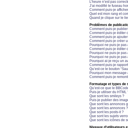
L’heure n’est pas correct
J’ai modifié le fuseau hor
Comment puis-je affiche
Quel est mon rang et com
Quand je clique sur le li
Problèmes de publicati
Comment puis-je publier
Comment puis-je éditer
Comment puis-je ajoute
Comment puis-je créer 
Pourquoi ne puis-je pas 
Comment puis-je éditer 
Pourquoi ne puis-je pas
Pourquoi ne puis-je pas 
Pourquoi ai-je reçu un a
Comment puis-je rappor
Qu’est-ce le bouton “Sauv
Pourquoi mon message a-
Comment puis-je remonte
Formatage et types de 
Qu’est-ce que le BBCod
Puis-je utiliser du HTML 
Que sont les smileys ?
Puis-je publier des imag
Que sont les annonces g
Que sont les annonces ?
Que sont les posts-it ?
Que sont les sujets verro
Que sont les icônes de s
Niveaux d’utilisateurs e