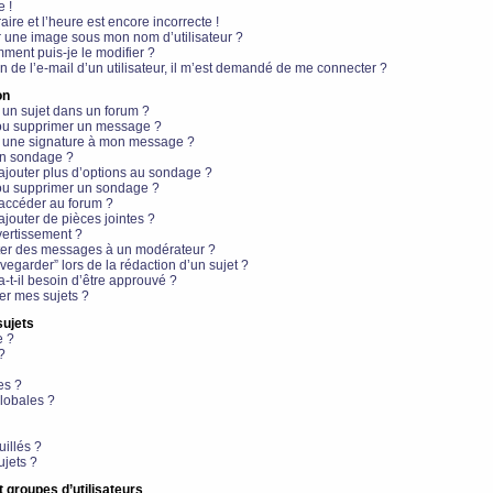
e !
aire et l’heure est encore incorrecte !
r une image sous mon nom d’utilisateur ?
ment puis-je le modifier ?
en de l’e-mail d’un utilisateur, il m’est demandé de me connecter ?
on
 un sujet dans un forum ?
 ou supprimer un message ?
r une signature à mon message ?
un sondage ?
ajouter plus d’options au sondage ?
ou supprimer un sondage ?
 accéder au forum ?
ajouter de pièces jointes ?
vertissement ?
ter des messages à un modérateur ?
egarder” lors de la rédaction d’un sujet ?
t-il besoin d’être approuvé ?
r mes sujets ?
sujets
e ?
?
es ?
lobales ?
uillés ?
ujets ?
t groupes d’utilisateurs