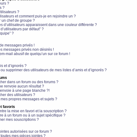
eurs ?
s ?
ilisateurs ?
lisateurs et comment puis-je en rejoindre un ?
 un chef de groupe ?
s d’utilisateurs apparaissent dans une couleur différente ?
’utilisateurs par défaut” ?
équipe” ?
de messages privés !
es messages privés non désirés !
em-mail abusif de quelqu’un sur ce forum !
is et d’ignorés ?
ou supprimer des utilisateurs de mes listes d’amis et d’ignorés ?
rums
her dans un forum ou des forums ?
e renvoie aucun résultat ?
envoie à une page blanche ?!
er des utilisateurs ?
 mes propres messages et sujets ?
t favoris
ntre la mise en favori et la souscription ?
e à un forum ou à un sujet spécifique ?
er mes souscriptions ?
ointes autorisées sur ce forum ?
toutes mes pièces jointes ?