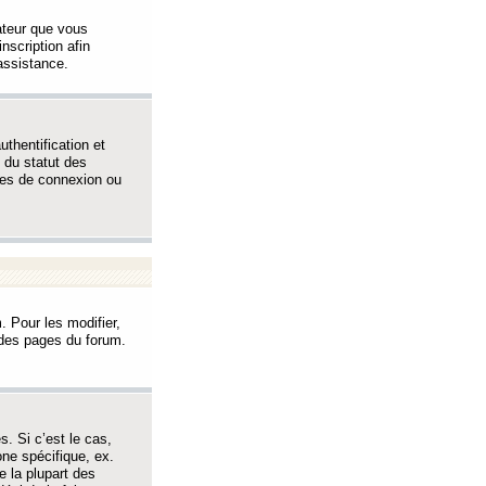
sateur que vous
inscription afin
assistance.
thentification et
 du statut des
èmes de connexion ou
. Pour les modifier,
t des pages du forum.
s. Si c’est le cas,
one spécifique, ex.
e la plupart des