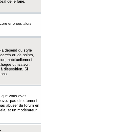
éal de le faire.
ncore erronée, alors
ela dépend du style
 carrés ou de points,
nde, habituellement
haque utilisateur.
à disposition. Si
sons.
s que vous avez
 pouvez pas directement
 pas abuser du forum en
ela, et un modérateur
?