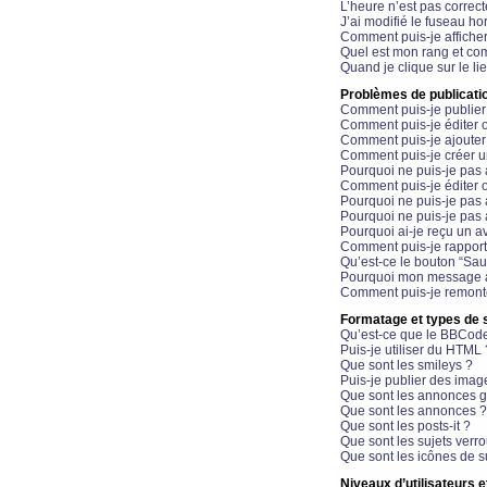
L’heure n’est pas correct
J’ai modifié le fuseau hor
Comment puis-je affiche
Quel est mon rang et com
Quand je clique sur le li
Problèmes de publicati
Comment puis-je publier
Comment puis-je éditer
Comment puis-je ajoute
Comment puis-je créer 
Pourquoi ne puis-je pas 
Comment puis-je éditer 
Pourquoi ne puis-je pas
Pourquoi ne puis-je pas 
Pourquoi ai-je reçu un a
Comment puis-je rappor
Qu’est-ce le bouton “Sauv
Pourquoi mon message a-
Comment puis-je remonte
Formatage et types de 
Qu’est-ce que le BBCod
Puis-je utiliser du HTML 
Que sont les smileys ?
Puis-je publier des imag
Que sont les annonces g
Que sont les annonces ?
Que sont les posts-it ?
Que sont les sujets verro
Que sont les icônes de s
Niveaux d’utilisateurs e