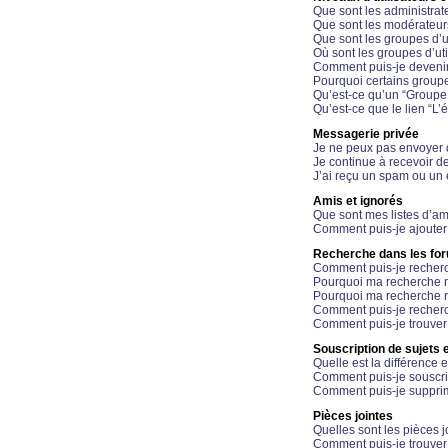
Que sont les administrat
Que sont les modérateur
Que sont les groupes d’ut
Où sont les groupes d’uti
Comment puis-je devenir
Pourquoi certains groupe
Qu’est-ce qu’un “Groupe d
Qu’est-ce que le lien “L’
Messagerie privée
Je ne peux pas envoyer 
Je continue à recevoir d
J’ai reçu un spam ou un 
Amis et ignorés
Que sont mes listes d’am
Comment puis-je ajouter 
Recherche dans les fo
Comment puis-je recherc
Pourquoi ma recherche n
Pourquoi ma recherche r
Comment puis-je recherch
Comment puis-je trouver
Souscription de sujets e
Quelle est la différence e
Comment puis-je souscrir
Comment puis-je supprim
Pièces jointes
Quelles sont les pièces j
Comment puis-je trouver 