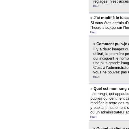
réglages, n’est access
Haut
» J’ai modifié le fuse
Si vous êtes certain d’
l’heure stockée sur l’ho
Haut
» Comment puis-je a
Il y a deux images q
utilisé, la première 
qui indiquent le nom
une plus grande image
C’est à l’administrate
vous ne pouvez pas ut
Haut
» Quel est mon rang 
Les rangs, qui apparai
publiés ou identifient 
modifier le texte des r
y publiant inutilement
ou un administrateur 
Haut
» Quand je clique su