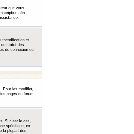
sateur que vous
inscription afin
assistance.
thentification et
 du statut des
èmes de connexion ou
. Pour les modifier,
t des pages du forum.
s. Si c’est le cas,
one spécifique, ex.
e la plupart des