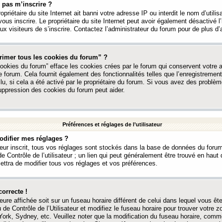
 pas m’inscrire ?
ropriétaire du site Internet ait banni votre adresse IP ou interdit le nom d’utili
vous inscrire. Le propriétaire du site Internet peut avoir également désactivé l’
 visiteurs de s’inscrire. Contactez l’administrateur du forum pour de plus d’
rimer tous les cookies du forum” ?
ookies du forum” efface les cookies crées par le forum qui conservent votre au
e forum. Cela fournit également des fonctionnalités telles que l’enregistrement
u, si cela a été activé par le propriétaire du forum. Si vous avez des probl
uppression des cookies du forum peut aider.
Préférences et réglages de l’utilisateur
difier mes réglages ?
teur inscrit, tous vos réglages sont stockés dans la base de données du forum
e Contrôle de l’utilisateur ; un lien qui peut généralement être trouvé en hau
tra de modifier tous vos réglages et vos préférences.
correcte !
heure affichée soit sur un fuseau horaire différent de celui dans lequel vous ête
 de Contrôle de l’Utilisateur et modifiez le fuseau horaire pour trouver votre z
ork, Sydney, etc. Veuillez noter que la modification du fuseau horaire, comm