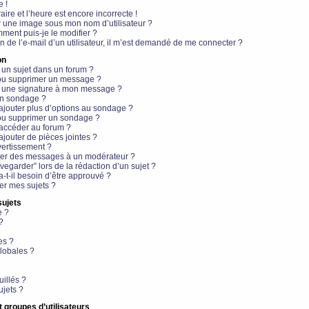
e !
aire et l’heure est encore incorrecte !
r une image sous mon nom d’utilisateur ?
ment puis-je le modifier ?
en de l’e-mail d’un utilisateur, il m’est demandé de me connecter ?
on
 un sujet dans un forum ?
 ou supprimer un message ?
r une signature à mon message ?
un sondage ?
ajouter plus d’options au sondage ?
ou supprimer un sondage ?
 accéder au forum ?
ajouter de pièces jointes ?
vertissement ?
ter des messages à un modérateur ?
egarder” lors de la rédaction d’un sujet ?
t-il besoin d’être approuvé ?
r mes sujets ?
sujets
e ?
?
es ?
lobales ?
uillés ?
ujets ?
t groupes d’utilisateurs