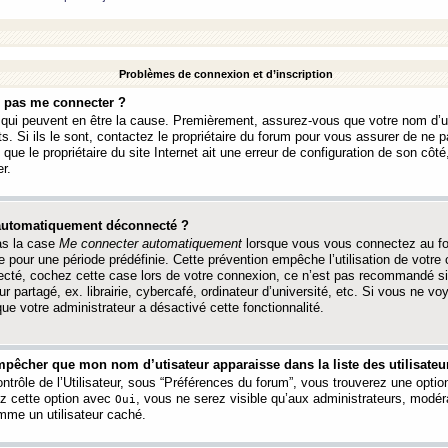
Problèmes de connexion et d’inscription
e pas me connecter ?
s qui peuvent en être la cause. Premièrement, assurez-vous que votre nom d’ut
s. Si ils le sont, contactez le propriétaire du forum pour vous assurer de ne pa
ue le propriétaire du site Internet ait une erreur de configuration de son côté, 
r.
 automatiquement déconnecté ?
as la case
Me connecter automatiquement
lorsque vous vous connectez au f
 pour une période prédéfinie. Cette prévention empêche l’utilisation de votre
necté, cochez cette case lors de votre connexion, ce n’est pas recommandé s
ur partagé, ex. librairie, cybercafé, ordinateur d’université, etc. Si vous ne v
que votre administrateur a désactivé cette fonctionnalité.
pêcher que mon nom d’utisateur apparaisse dans la liste des utilisateur
trôle de l’Utilisateur, sous “Préférences du forum”, vous trouverez une opti
ez cette option avec
, vous ne serez visible qu’aux administrateurs, mod
Oui
me un utilisateur caché.