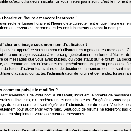
ible qu’aux utilisateurs inscrits. Si vous n’êtes pas inscrit, c’est le moment id
au horaire et l’heure est encore incorrecte !
avoir réglé le fuseau horaire et l’heure d’été correctement et que l’heure est e
rloge du serveur est incorrecte et les administrateurs devront la corriger.
fficher une image sous mon nom d’utilisateur ?
ui peuvent apparaître sous un nom d’utilisateur en regardant les messages. C
peut être une image associée à votre rang, généralement en forme d’étoiles, de
bre de messages que vous avez publiés, ou votre statut sur le forum. La seco
, est connue en tant qu’avatar et est généralement unique ou personnelle à c
ur du forum d’activer les avatars et de décider de la manière dont ils sont mis 
iliser d’avatars, contactez l’administrateur du forum et demandez lui ses rai
et comment puis-je le modifier ?
ssent en-dessous de votre nom d’utilisateur, indiquent le nombre de message
certains utilisateurs, ex. modérateurs et administateurs. En général, vous ne
angs du forum comme il sont réglés par l’administrateur du forum. Veuillez ne
 seulement pour augmenter votre rang. Beaucoup de forums ne toléreront pas c
abaissera simplement votre compteur de messages.
r le lien de l’e-mail d’un utilisateur, il m’est demandé de me connecter 