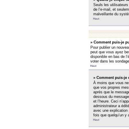
Seuls les utilisateurs
de l’e-mail, et seulem
malveillante du systè
Haut
» Comment puis-je pu
Pour publier un nouveau
peut que vous ayez bes
disponible en bas de l
voter dans les sondage
Haut
» Comment puis-je 
À moins que vous ne 
que vos propres mess
après que le message 
dessous du message l
et l’heure. Ceci n’ap
administrateur a édit
avec une explication
fois que quelqu’un y 
Haut