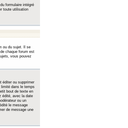
 du formulaire intégré
 toute utilisation
 ou du sujet. Il se
s de chaque forum est
sujets, vous pouvez
 éditer ou supprimer
 limité dans le temps
tit bout de texte en
 édité, avec la date
 modérateur ou un
 édité le message
rimer de message une