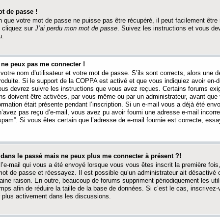
t de passe !
 que votre mot de passe ne puisse pas être récupéré, il peut facilement être ré
 cliquez sur
J’ai perdu mon mot de passe
. Suivez les instructions et vous de
u.
s ne peux pas me connecter !
votre nom d’utilisateur et votre mot de passe. S’ils sont corrects, alors une
produite. Si le support de la COPPA est activé et que vous indiquiez avoir en
 vous devrez suivre les instructions que vous avez reçues. Certains forums ex
ons doivent être activées, par vous-même ou par un administrateur, avant que 
ormation était présente pendant l’inscription. Si un e-mail vous a déjà été env
n’avez pas reçu d’e-mail, vous avez pu avoir fourni une adresse e-mail incorre
“spam”. Si vous êtes certain que l’adresse de e-mail fournie est correcte, ess
t dans le passé mais ne peux plus me connecter à présent ?!
l’e-mail qui vous a été envoyé lorsque vous vous êtes inscrit la première fois
e mot de passe et réessayez. Il est possible qu’un administrateur ait désactivé 
ine raison. En outre, beaucoup de forums suppriment périodiquement les utili
mps afin de réduire la taille de la base de données. Si c’est le cas, inscrive
r plus activement dans les discussions.