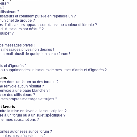
eurs ?
s ?
ilisateurs ?
lisateurs et comment puis-je en rejoindre un ?
 un chef de groupe ?
s d’utilisateurs apparaissent dans une couleur différente ?
’utilisateurs par défaut” ?
équipe” ?
de messages privés !
es messages privés non désirés !
em-mail abusif de quelqu’un sur ce forum !
is et d’ignorés ?
ou supprimer des utilisateurs de mes listes d’amis et d’ignorés ?
rums
her dans un forum ou des forums ?
e renvoie aucun résultat ?
envoie à une page blanche ?!
er des utilisateurs ?
 mes propres messages et sujets ?
t favoris
ntre la mise en favori et la souscription ?
e à un forum ou à un sujet spécifique ?
er mes souscriptions ?
ointes autorisées sur ce forum ?
toutes mes pièces jointes ?