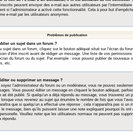
 inscrits peuvent envoyer des e-mail aux autres utilisateurs par l’intermédiaire
ent si l’administrateur a activé cette fonctionnalité. Cela à pour but d’empêcher
me e-mail par les utilisateurs anonymes.
Problèmes de publication
blier un sujet dans un forum ?
 sujet dans un forum, cliquez sur le bouton adéquat situé sur l’écran du forum
oin d’être inscrit avant de rédiger un message. Une liste de vos permission
’écran du forum ou du sujet. Par exemple : vous pouvez publier de nouveaux 
s, etc.
éditer ou supprimer un message ?
soyez l’administrateur du forum ou un modérateur, vous ne pouvez seulement
ages. Vous pouvez éditer un message en cliquant le bouton adéquat, parfois
ait été publié. Si quelqu’un a déjà répondu au message, vous trouverez un pe
orsque vous revenez au sujet qui énumère le nombre de fois que vous l’avez
paraîtra que si quelqu’un a effectué une réponse ; cela n’apparaîtra pas si un
é le message, bien qu’ils puissent laisser une note expliquant pourquoi ils ont
 personelle. Veuillez noter que les utilisateurs normaux ne peuvent pas supp
a répondu.