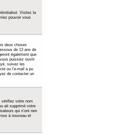
initialisé. Visitez la
vriez pouvoir vous
 des deux choses
-dessous de 13 ans de
igeront également que
vous puissiez ouvrir
oyé, suivez les
cte ou l’e-mail a pu
ayez de contacter un
, vérifiez votre nom
ou ait supprimé votre
sateurs qui n’ont rien
z-vous à nouveau et