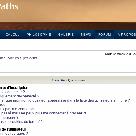
CALCUL
PHILOSOPHIE
GALERIE
NEWS
FORUM
A PROPO
Nous sommes le 08 A
onse
|
Voir les sujets actifs
Foire Aux Questions
et d’inscription
 me connecter ?
tiquement déconnecté ?
 que mon nom d’utisateur apparaisse dans la liste des utilisateurs en ligne ?
sse !
peux pas me connecter !
le passé mais ne peux plus me connecter à présent ?!
m’inscrire ?
ous les cookies du forum” ?
de l’utilisateur
r mes réglages ?