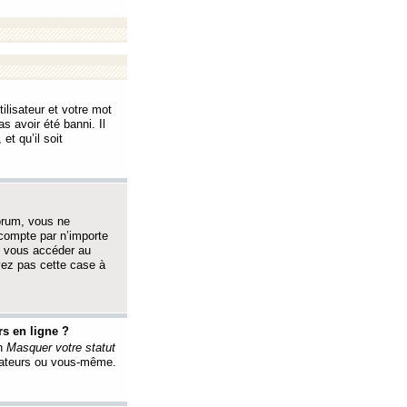
ilisateur et votre mot
s avoir été banni. Il
et qu’il soit
orum, vous ne
 compte par n’importe
i vous accéder au
oyez pas cette case à
s en ligne ?
on
Masquer votre statut
érateurs ou vous-même.