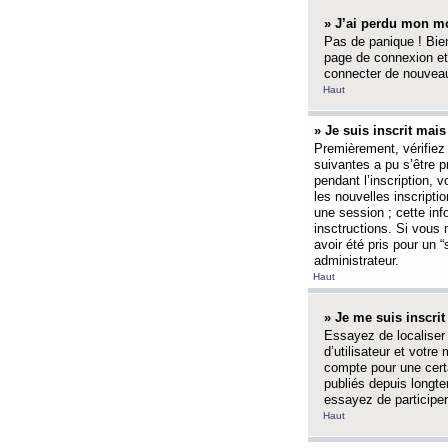
» J’ai perdu mon mo
Pas de panique ! Bien
page de connexion et
connecter de nouvea
Haut
» Je suis inscrit mai
Premièrement, vérifiez 
suivantes a pu s’être 
pendant l’inscription,
les nouvelles inscripti
une session ; cette inf
insctructions. Si vous 
avoir été pris pour un 
administrateur.
Haut
» Je me suis inscri
Essayez de localiser 
d’utilisateur et votr
compte pour une certa
publiés depuis longte
essayez de participe
Haut