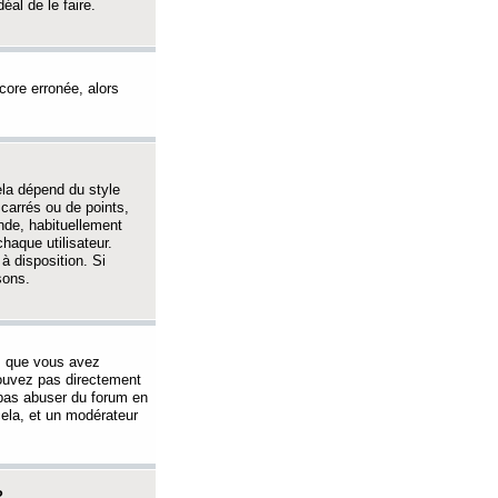
éal de le faire.
ncore erronée, alors
ela dépend du style
 carrés ou de points,
nde, habituellement
haque utilisateur.
à disposition. Si
sons.
s que vous avez
 pouvez pas directement
 pas abuser du forum en
ela, et un modérateur
?