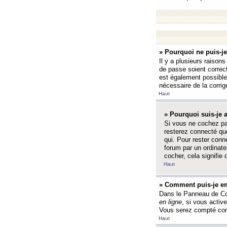
» Pourquoi ne puis-j
Il y a plusieurs raison
de passe soient correct
est également possible q
nécessaire de la corrige
Haut
» Pourquoi suis-je
Si vous ne cochez p
resterez connecté que
qui. Pour rester con
forum par un ordinate
cocher, cela signifie 
Haut
» Comment puis-je em
Dans le Panneau de Con
en ligne
, si vous activ
Vous serez compté com
Haut