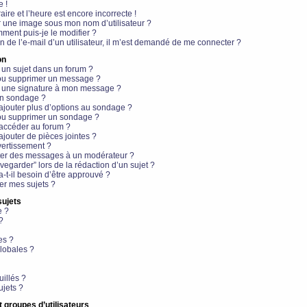
e !
aire et l’heure est encore incorrecte !
r une image sous mon nom d’utilisateur ?
ment puis-je le modifier ?
en de l’e-mail d’un utilisateur, il m’est demandé de me connecter ?
on
 un sujet dans un forum ?
 ou supprimer un message ?
r une signature à mon message ?
un sondage ?
ajouter plus d’options au sondage ?
ou supprimer un sondage ?
 accéder au forum ?
ajouter de pièces jointes ?
vertissement ?
ter des messages à un modérateur ?
egarder” lors de la rédaction d’un sujet ?
t-il besoin d’être approuvé ?
r mes sujets ?
sujets
e ?
?
es ?
lobales ?
uillés ?
ujets ?
t groupes d’utilisateurs