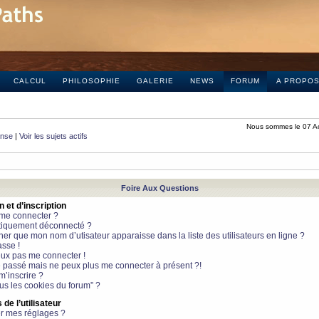
CALCUL
PHILOSOPHIE
GALERIE
NEWS
FORUM
A PROPO
Nous sommes le 07 A
onse
|
Voir les sujets actifs
Foire Aux Questions
et d’inscription
 me connecter ?
tiquement déconnecté ?
 que mon nom d’utisateur apparaisse dans la liste des utilisateurs en ligne ?
sse !
peux pas me connecter !
le passé mais ne peux plus me connecter à présent ?!
m’inscrire ?
ous les cookies du forum” ?
de l’utilisateur
r mes réglages ?