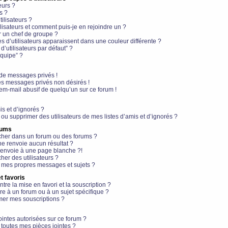
eurs ?
s ?
ilisateurs ?
lisateurs et comment puis-je en rejoindre un ?
 un chef de groupe ?
s d’utilisateurs apparaissent dans une couleur différente ?
’utilisateurs par défaut” ?
équipe” ?
de messages privés !
es messages privés non désirés !
em-mail abusif de quelqu’un sur ce forum !
is et d’ignorés ?
ou supprimer des utilisateurs de mes listes d’amis et d’ignorés ?
rums
her dans un forum ou des forums ?
e renvoie aucun résultat ?
envoie à une page blanche ?!
er des utilisateurs ?
 mes propres messages et sujets ?
t favoris
ntre la mise en favori et la souscription ?
e à un forum ou à un sujet spécifique ?
er mes souscriptions ?
ointes autorisées sur ce forum ?
toutes mes pièces jointes ?