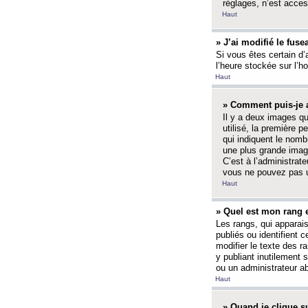
réglages, n’est access
Haut
» J’ai modifié le fuse
Si vous êtes certain d’
l’heure stockée sur l’ho
Haut
» Comment puis-je a
Il y a deux images q
utilisé, la première 
qui indiquent le nom
une plus grande image
C’est à l’administrate
vous ne pouvez pas ut
Haut
» Quel est mon rang 
Les rangs, qui apparai
publiés ou identifient 
modifier le texte des r
y publiant inutilement
ou un administrateur 
Haut
» Quand je clique su