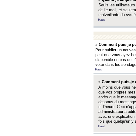
Seuls les utilisateurs
de l’e-mail, et seulem
malveillante du systè
Haut
» Comment puis-je pu
Pour publier un nouveau
peut que vous ayez bes
disponible en bas de l
voter dans les sondage
Haut
» Comment puis-je 
À moins que vous ne 
que vos propres mess
après que le message 
dessous du message l
et l’heure. Ceci n’ap
administrateur a édit
avec une explication
fois que quelqu’un y 
Haut