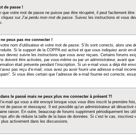
t de passe !
 que votre mot de passe ne puisse pas être récupéré, il peut facilement être ré
 cliquez sur
J’ai perdu mon mot de passe
. Suivez les instructions et vous de
u.
s ne peux pas me connecter !
votre nom d’utilisateur et votre mot de passe. S’ils sont corrects, alors une
produite. Si le support de la COPPA est activé et que vous indiquiez avoir en
 vous devrez suivre les instructions que vous avez reçues. Certains forums ex
ons doivent être activées, par vous-même ou par un administrateur, avant que 
ormation était présente pendant l’inscription. Si un e-mail vous a déjà été env
n’avez pas reçu d’e-mail, vous avez pu avoir fourni une adresse e-mail incorre
“spam”. Si vous êtes certain que l’adresse de e-mail fournie est correcte, ess
t dans le passé mais ne peux plus me connecter à présent ?!
l’e-mail qui vous a été envoyé lorsque vous vous êtes inscrit la première fois
e mot de passe et réessayez. Il est possible qu’un administrateur ait désactivé 
ine raison. En outre, beaucoup de forums suppriment périodiquement les utili
mps afin de réduire la taille de la base de données. Si c’est le cas, inscrive
r plus activement dans les discussions.