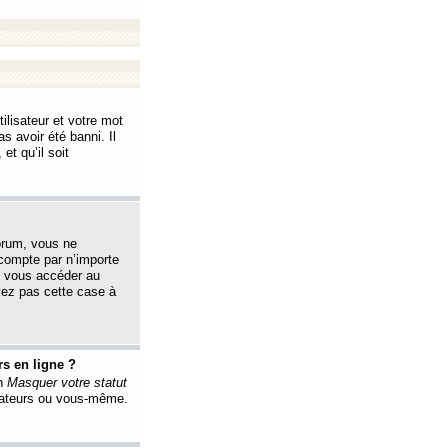
ilisateur et votre mot
s avoir été banni. Il
et qu’il soit
orum, vous ne
 compte par n’importe
i vous accéder au
oyez pas cette case à
s en ligne ?
on
Masquer votre statut
érateurs ou vous-même.