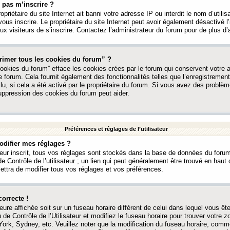
 pas m’inscrire ?
ropriétaire du site Internet ait banni votre adresse IP ou interdit le nom d’utili
vous inscrire. Le propriétaire du site Internet peut avoir également désactivé l’
 visiteurs de s’inscrire. Contactez l’administrateur du forum pour de plus d’
rimer tous les cookies du forum” ?
ookies du forum” efface les cookies crées par le forum qui conservent votre au
e forum. Cela fournit également des fonctionnalités telles que l’enregistrement
u, si cela a été activé par le propriétaire du forum. Si vous avez des probl
uppression des cookies du forum peut aider.
Préférences et réglages de l’utilisateur
difier mes réglages ?
teur inscrit, tous vos réglages sont stockés dans la base de données du forum
e Contrôle de l’utilisateur ; un lien qui peut généralement être trouvé en hau
tra de modifier tous vos réglages et vos préférences.
correcte !
heure affichée soit sur un fuseau horaire différent de celui dans lequel vous ête
 de Contrôle de l’Utilisateur et modifiez le fuseau horaire pour trouver votre z
ork, Sydney, etc. Veuillez noter que la modification du fuseau horaire, comm