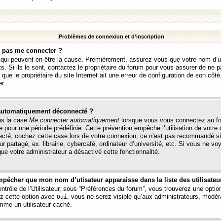
Problèmes de connexion et d’inscription
e pas me connecter ?
s qui peuvent en être la cause. Premièrement, assurez-vous que votre nom d’ut
s. Si ils le sont, contactez le propriétaire du forum pour vous assurer de ne pa
ue le propriétaire du site Internet ait une erreur de configuration de son côté, 
r.
 automatiquement déconnecté ?
as la case
Me connecter automatiquement
lorsque vous vous connectez au f
 pour une période prédéfinie. Cette prévention empêche l’utilisation de votre
necté, cochez cette case lors de votre connexion, ce n’est pas recommandé s
ur partagé, ex. librairie, cybercafé, ordinateur d’université, etc. Si vous ne v
que votre administrateur a désactivé cette fonctionnalité.
pêcher que mon nom d’utisateur apparaisse dans la liste des utilisateur
trôle de l’Utilisateur, sous “Préférences du forum”, vous trouverez une opti
ez cette option avec
, vous ne serez visible qu’aux administrateurs, mod
Oui
me un utilisateur caché.