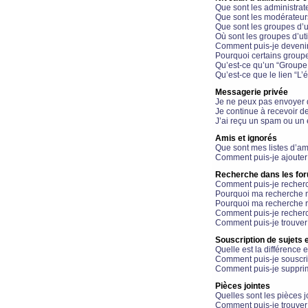
Que sont les administrat
Que sont les modérateur
Que sont les groupes d’ut
Où sont les groupes d’uti
Comment puis-je devenir
Pourquoi certains groupe
Qu’est-ce qu’un “Groupe d
Qu’est-ce que le lien “L’
Messagerie privée
Je ne peux pas envoyer 
Je continue à recevoir d
J’ai reçu un spam ou un 
Amis et ignorés
Que sont mes listes d’am
Comment puis-je ajouter 
Recherche dans les fo
Comment puis-je recherc
Pourquoi ma recherche n
Pourquoi ma recherche r
Comment puis-je recherch
Comment puis-je trouver
Souscription de sujets e
Quelle est la différence e
Comment puis-je souscrir
Comment puis-je supprim
Pièces jointes
Quelles sont les pièces j
Comment puis-je trouver 