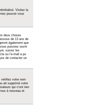
initialisé. Visitez la
vriez pouvoir vous
 des deux choses
-dessous de 13 ans de
igeront également que
vous puissiez ouvrir
oyé, suivez les
cte ou l’e-mail a pu
ayez de contacter un
, vérifiez votre nom
ou ait supprimé votre
sateurs qui n’ont rien
z-vous à nouveau et