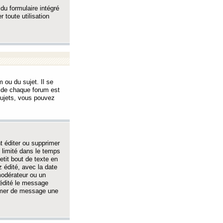
 du formulaire intégré
 toute utilisation
 ou du sujet. Il se
s de chaque forum est
sujets, vous pouvez
 éditer ou supprimer
 limité dans le temps
tit bout de texte en
 édité, avec la date
 modérateur ou un
 édité le message
rimer de message une