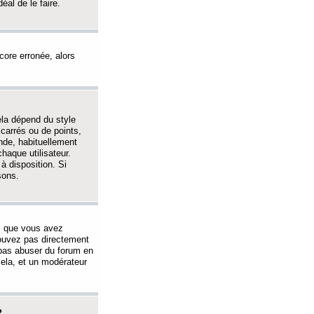
éal de le faire.
ncore erronée, alors
ela dépend du style
 carrés ou de points,
nde, habituellement
haque utilisateur.
à disposition. Si
sons.
s que vous avez
 pouvez pas directement
 pas abuser du forum en
ela, et un modérateur
?