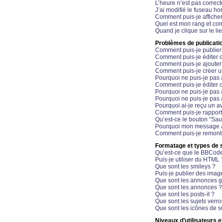
L’heure n’est pas correct
J’ai modifié le fuseau hor
Comment puis-je affiche
Quel est mon rang et com
Quand je clique sur le li
Problèmes de publicati
Comment puis-je publier
Comment puis-je éditer
Comment puis-je ajoute
Comment puis-je créer 
Pourquoi ne puis-je pas 
Comment puis-je éditer 
Pourquoi ne puis-je pas
Pourquoi ne puis-je pas 
Pourquoi ai-je reçu un a
Comment puis-je rappor
Qu’est-ce le bouton “Sauv
Pourquoi mon message a-
Comment puis-je remonte
Formatage et types de 
Qu’est-ce que le BBCod
Puis-je utiliser du HTML 
Que sont les smileys ?
Puis-je publier des imag
Que sont les annonces g
Que sont les annonces ?
Que sont les posts-it ?
Que sont les sujets verro
Que sont les icônes de s
Niveaux d’utilisateurs e