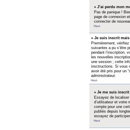
» J’ai perdu mon mo
Pas de panique ! Bien
page de connexion et
connecter de nouvea
Haut
» Je suis inscrit mai
Premièrement, vérifiez 
suivantes a pu s’être 
pendant l’inscription,
les nouvelles inscripti
une session ; cette inf
insctructions. Si vous 
avoir été pris pour un 
administrateur.
Haut
» Je me suis inscri
Essayez de localiser 
d’utilisateur et votr
compte pour une certa
publiés depuis longte
essayez de participe
Haut