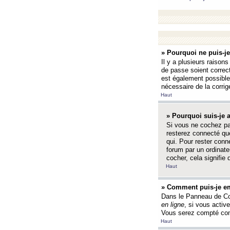
» Pourquoi ne puis-j
Il y a plusieurs raison
de passe soient correct
est également possible q
nécessaire de la corrige
Haut
» Pourquoi suis-je
Si vous ne cochez p
resterez connecté que
qui. Pour rester con
forum par un ordinate
cocher, cela signifie 
Haut
» Comment puis-je em
Dans le Panneau de Con
en ligne
, si vous activ
Vous serez compté com
Haut