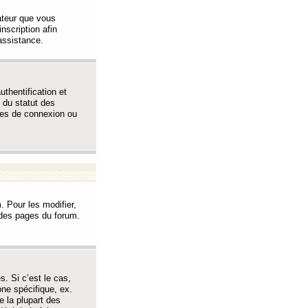
sateur que vous
inscription afin
assistance.
thentification et
 du statut des
èmes de connexion ou
. Pour les modifier,
t des pages du forum.
s. Si c’est le cas,
one spécifique, ex.
e la plupart des