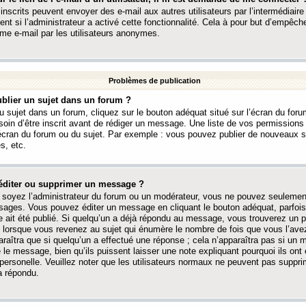
 inscrits peuvent envoyer des e-mail aux autres utilisateurs par l’intermédiaire
ent si l’administrateur a activé cette fonctionnalité. Cela à pour but d’empêcher
me e-mail par les utilisateurs anonymes.
Problèmes de publication
blier un sujet dans un forum ?
 sujet dans un forum, cliquez sur le bouton adéquat situé sur l’écran du forum
oin d’être inscrit avant de rédiger un message. Une liste de vos permission
’écran du forum ou du sujet. Par exemple : vous pouvez publier de nouveaux 
s, etc.
éditer ou supprimer un message ?
soyez l’administrateur du forum ou un modérateur, vous ne pouvez seulement
ages. Vous pouvez éditer un message en cliquant le bouton adéquat, parfois
ait été publié. Si quelqu’un a déjà répondu au message, vous trouverez un pe
orsque vous revenez au sujet qui énumère le nombre de fois que vous l’avez
paraîtra que si quelqu’un a effectué une réponse ; cela n’apparaîtra pas si un
é le message, bien qu’ils puissent laisser une note expliquant pourquoi ils ont
 personelle. Veuillez noter que les utilisateurs normaux ne peuvent pas supp
a répondu.