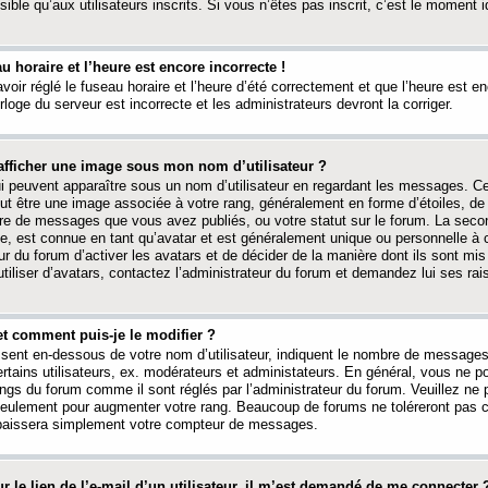
ible qu’aux utilisateurs inscrits. Si vous n’êtes pas inscrit, c’est le moment id
au horaire et l’heure est encore incorrecte !
avoir réglé le fuseau horaire et l’heure d’été correctement et que l’heure est e
rloge du serveur est incorrecte et les administrateurs devront la corriger.
fficher une image sous mon nom d’utilisateur ?
ui peuvent apparaître sous un nom d’utilisateur en regardant les messages. C
peut être une image associée à votre rang, généralement en forme d’étoiles, de
bre de messages que vous avez publiés, ou votre statut sur le forum. La seco
, est connue en tant qu’avatar et est généralement unique ou personnelle à c
ur du forum d’activer les avatars et de décider de la manière dont ils sont mis 
iliser d’avatars, contactez l’administrateur du forum et demandez lui ses rai
et comment puis-je le modifier ?
ssent en-dessous de votre nom d’utilisateur, indiquent le nombre de message
certains utilisateurs, ex. modérateurs et administateurs. En général, vous ne
angs du forum comme il sont réglés par l’administrateur du forum. Veuillez ne
 seulement pour augmenter votre rang. Beaucoup de forums ne toléreront pas c
abaissera simplement votre compteur de messages.
r le lien de l’e-mail d’un utilisateur, il m’est demandé de me connecter 