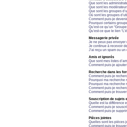
Que sont les administrat
Que sont les modérateur
Que sont les groupes d’ut
Où sont les groupes d’uti
Comment puis-je devenir
Pourquoi certains groupe
Qu’est-ce qu’un “Groupe d
Qu’est-ce que le lien “L’
Messagerie privée
Je ne peux pas envoyer 
Je continue à recevoir d
J’ai reçu un spam ou un 
Amis et ignorés
Que sont mes listes d’am
Comment puis-je ajouter 
Recherche dans les fo
Comment puis-je recherc
Pourquoi ma recherche n
Pourquoi ma recherche r
Comment puis-je recherch
Comment puis-je trouver
Souscription de sujets e
Quelle est la différence e
Comment puis-je souscrir
Comment puis-je supprim
Pièces jointes
Quelles sont les pièces j
Comment puis-je trouver 