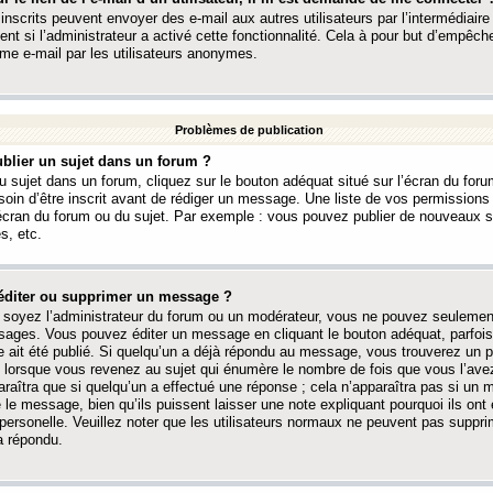
 inscrits peuvent envoyer des e-mail aux autres utilisateurs par l’intermédiaire
ent si l’administrateur a activé cette fonctionnalité. Cela à pour but d’empêcher
me e-mail par les utilisateurs anonymes.
Problèmes de publication
blier un sujet dans un forum ?
 sujet dans un forum, cliquez sur le bouton adéquat situé sur l’écran du forum
oin d’être inscrit avant de rédiger un message. Une liste de vos permission
’écran du forum ou du sujet. Par exemple : vous pouvez publier de nouveaux 
s, etc.
éditer ou supprimer un message ?
soyez l’administrateur du forum ou un modérateur, vous ne pouvez seulement
ages. Vous pouvez éditer un message en cliquant le bouton adéquat, parfois
ait été publié. Si quelqu’un a déjà répondu au message, vous trouverez un pe
orsque vous revenez au sujet qui énumère le nombre de fois que vous l’avez
paraîtra que si quelqu’un a effectué une réponse ; cela n’apparaîtra pas si un
é le message, bien qu’ils puissent laisser une note expliquant pourquoi ils ont
 personelle. Veuillez noter que les utilisateurs normaux ne peuvent pas supp
a répondu.