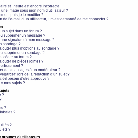
e !
aire et l’heure est encore incorrecte !
r une image sous mon nom d’utilisateur ?
ment puis-je le modifier ?
en de l’e-mail d’un utilisateur, il m’est demandé de me connecter ?
on
 un sujet dans un forum ?
 ou supprimer un message ?
r une signature à mon message ?
un sondage ?
ajouter plus d’options au sondage ?
ou supprimer un sondage ?
 accéder au forum ?
ajouter de pièces jointes ?
vertissement ?
ter des messages à un modérateur ?
egarder” lors de la rédaction d’un sujet ?
t-il besoin d’être approuvé ?
r mes sujets ?
sujets
e ?
?
es ?
lobales ?
uillés ?
ujets ?
t groupes d’utilisateurs