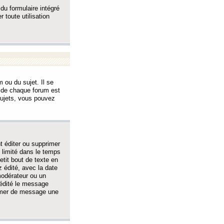
 du formulaire intégré
 toute utilisation
 ou du sujet. Il se
s de chaque forum est
sujets, vous pouvez
 éditer ou supprimer
 limité dans le temps
tit bout de texte en
 édité, avec la date
 modérateur ou un
 édité le message
rimer de message une