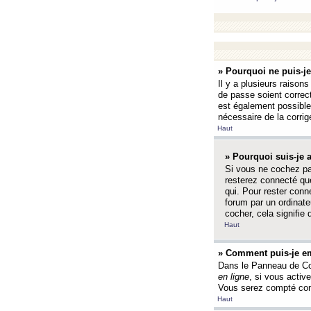
» Pourquoi ne puis-j
Il y a plusieurs raison
de passe soient correct
est également possible q
nécessaire de la corrige
Haut
» Pourquoi suis-je
Si vous ne cochez p
resterez connecté que
qui. Pour rester con
forum par un ordinate
cocher, cela signifie 
Haut
» Comment puis-je em
Dans le Panneau de Con
en ligne
, si vous activ
Vous serez compté com
Haut