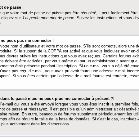
t de passe !
 que votre mot de passe ne puisse pas être récupéré, il peut facilement être ré
 cliquez sur
J’ai perdu mon mot de passe
. Suivez les instructions et vous de
u.
s ne peux pas me connecter !
votre nom d’utilisateur et votre mot de passe. S’ils sont corrects, alors une
produite. Si le support de la COPPA est activé et que vous indiquiez avoir en
 vous devrez suivre les instructions que vous avez reçues. Certains forums ex
ons doivent être activées, par vous-même ou par un administrateur, avant que 
ormation était présente pendant l’inscription. Si un e-mail vous a déjà été env
n’avez pas reçu d’e-mail, vous avez pu avoir fourni une adresse e-mail incorre
“spam”. Si vous êtes certain que l’adresse de e-mail fournie est correcte, ess
t dans le passé mais ne peux plus me connecter à présent ?!
l’e-mail qui vous a été envoyé lorsque vous vous êtes inscrit la première fois
e mot de passe et réessayez. Il est possible qu’un administrateur ait désactivé 
ine raison. En outre, beaucoup de forums suppriment périodiquement les utili
mps afin de réduire la taille de la base de données. Si c’est le cas, inscrive
r plus activement dans les discussions.