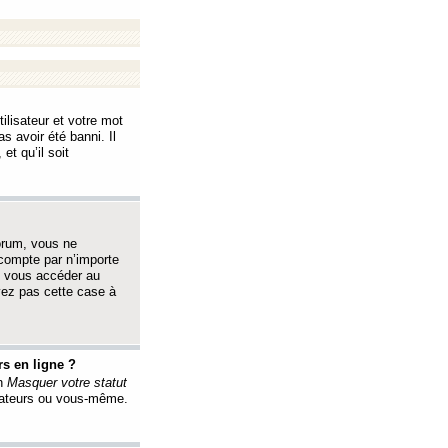
ilisateur et votre mot
s avoir été banni. Il
et qu’il soit
orum, vous ne
 compte par n’importe
i vous accéder au
oyez pas cette case à
s en ligne ?
on
Masquer votre statut
érateurs ou vous-même.