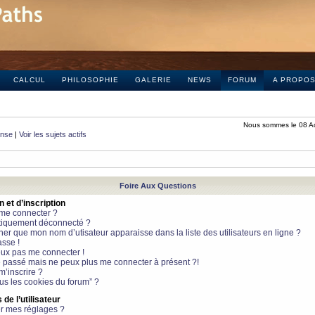
CALCUL
PHILOSOPHIE
GALERIE
NEWS
FORUM
A PROPO
Nous sommes le 08 A
onse
|
Voir les sujets actifs
Foire Aux Questions
et d’inscription
 me connecter ?
tiquement déconnecté ?
 que mon nom d’utisateur apparaisse dans la liste des utilisateurs en ligne ?
sse !
peux pas me connecter !
le passé mais ne peux plus me connecter à présent ?!
m’inscrire ?
ous les cookies du forum” ?
de l’utilisateur
r mes réglages ?