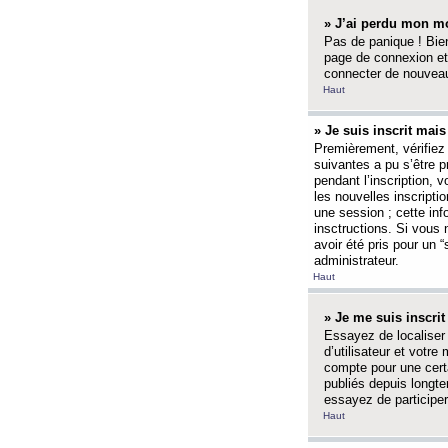
» J’ai perdu mon mo
Pas de panique ! Bien
page de connexion et
connecter de nouvea
Haut
» Je suis inscrit mai
Premièrement, vérifiez 
suivantes a pu s’être 
pendant l’inscription,
les nouvelles inscripti
une session ; cette inf
insctructions. Si vous 
avoir été pris pour un 
administrateur.
Haut
» Je me suis inscri
Essayez de localiser 
d’utilisateur et votr
compte pour une certa
publiés depuis longte
essayez de participe
Haut