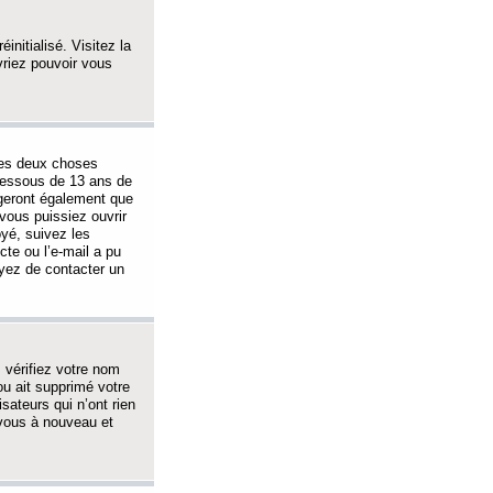
initialisé. Visitez la
vriez pouvoir vous
 des deux choses
-dessous de 13 ans de
igeront également que
vous puissiez ouvrir
oyé, suivez les
cte ou l’e-mail a pu
ayez de contacter un
, vérifiez votre nom
ou ait supprimé votre
sateurs qui n’ont rien
z-vous à nouveau et