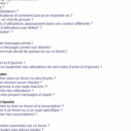
eurs ?
s ?
ilisateurs ?
lisateurs et comment puis-je en rejoindre un ?
 un chef de groupe ?
s d’utilisateurs apparaissent dans une couleur différente ?
’utilisateurs par défaut” ?
équipe” ?
de messages privés !
es messages privés non désirés !
em-mail abusif de quelqu’un sur ce forum !
is et d’ignorés ?
ou supprimer des utilisateurs de mes listes d’amis et d’ignorés ?
rums
her dans un forum ou des forums ?
e renvoie aucun résultat ?
envoie à une page blanche ?!
er des utilisateurs ?
 mes propres messages et sujets ?
t favoris
ntre la mise en favori et la souscription ?
e à un forum ou à un sujet spécifique ?
er mes souscriptions ?
ointes autorisées sur ce forum ?
toutes mes pièces jointes ?