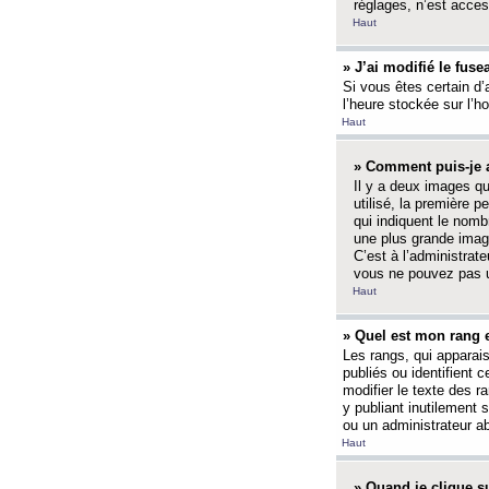
réglages, n’est access
Haut
» J’ai modifié le fuse
Si vous êtes certain d’
l’heure stockée sur l’ho
Haut
» Comment puis-je a
Il y a deux images q
utilisé, la première 
qui indiquent le nom
une plus grande image
C’est à l’administrate
vous ne pouvez pas ut
Haut
» Quel est mon rang 
Les rangs, qui apparai
publiés ou identifient 
modifier le texte des r
y publiant inutilement
ou un administrateur 
Haut
» Quand je clique su