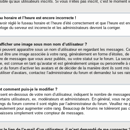
ible qu’aux utilisateurs inscrits. Si vous n’êtes pas inscrit, c’est le moment id
au horaire et l’heure est encore incorrecte !
avoir réglé le fuseau horaire et l’heure d’été correctement et que l’heure est e
rloge du serveur est incorrecte et les administrateurs devront la corriger.
fficher une image sous mon nom d’utilisateur ?
ui peuvent apparaître sous un nom d’utilisateur en regardant les messages. C
peut être une image associée à votre rang, généralement en forme d’étoiles, de
bre de messages que vous avez publiés, ou votre statut sur le forum. La seco
, est connue en tant qu’avatar et est généralement unique ou personnelle à c
ur du forum d’activer les avatars et de décider de la manière dont ils sont mis 
iliser d’avatars, contactez l’administrateur du forum et demandez lui ses rai
et comment puis-je le modifier ?
ssent en-dessous de votre nom d’utilisateur, indiquent le nombre de message
certains utilisateurs, ex. modérateurs et administateurs. En général, vous ne
angs du forum comme il sont réglés par l’administrateur du forum. Veuillez ne
 seulement pour augmenter votre rang. Beaucoup de forums ne toléreront pas c
abaissera simplement votre compteur de messages.
r le lien de l’e-mail d’un utilisateur, il m’est demandé de me connecter 