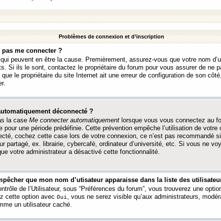
Problèmes de connexion et d’inscription
e pas me connecter ?
s qui peuvent en être la cause. Premièrement, assurez-vous que votre nom d’ut
s. Si ils le sont, contactez le propriétaire du forum pour vous assurer de ne pa
ue le propriétaire du site Internet ait une erreur de configuration de son côté, 
r.
 automatiquement déconnecté ?
as la case
Me connecter automatiquement
lorsque vous vous connectez au f
 pour une période prédéfinie. Cette prévention empêche l’utilisation de votre
necté, cochez cette case lors de votre connexion, ce n’est pas recommandé s
ur partagé, ex. librairie, cybercafé, ordinateur d’université, etc. Si vous ne v
que votre administrateur a désactivé cette fonctionnalité.
pêcher que mon nom d’utisateur apparaisse dans la liste des utilisateur
trôle de l’Utilisateur, sous “Préférences du forum”, vous trouverez une opti
ez cette option avec
, vous ne serez visible qu’aux administrateurs, mod
Oui
me un utilisateur caché.