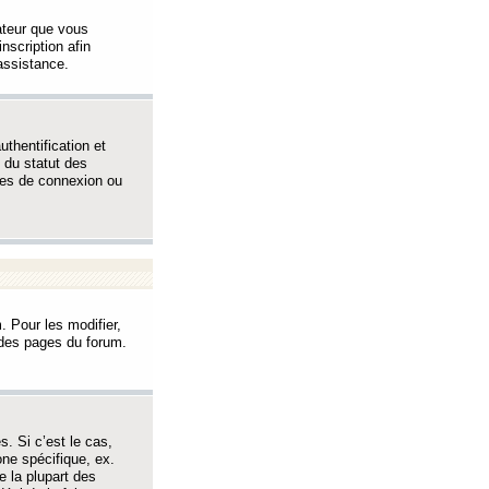
sateur que vous
inscription afin
assistance.
thentification et
 du statut des
èmes de connexion ou
. Pour les modifier,
t des pages du forum.
s. Si c’est le cas,
one spécifique, ex.
e la plupart des