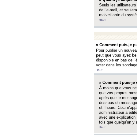
Seuls les utilisateurs
de l’e-mail, et seulem
malveillante du systè
Haut
» Comment puis-je pu
Pour publier un nouveau
peut que vous ayez bes
disponible en bas de l
voter dans les sondage
Haut
» Comment puis-je 
À moins que vous ne 
que vos propres mess
après que le message 
dessous du message l
et l’heure. Ceci n’ap
administrateur a édit
avec une explication
fois que quelqu’un y 
Haut