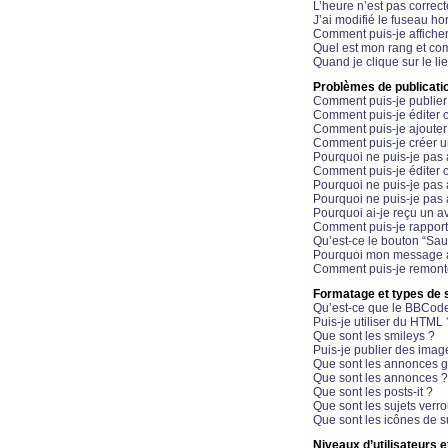
L’heure n’est pas correct
J’ai modifié le fuseau hor
Comment puis-je affiche
Quel est mon rang et com
Quand je clique sur le li
Problèmes de publicati
Comment puis-je publier
Comment puis-je éditer
Comment puis-je ajoute
Comment puis-je créer 
Pourquoi ne puis-je pas 
Comment puis-je éditer 
Pourquoi ne puis-je pas
Pourquoi ne puis-je pas 
Pourquoi ai-je reçu un a
Comment puis-je rappor
Qu’est-ce le bouton “Sauv
Pourquoi mon message a-
Comment puis-je remonte
Formatage et types de 
Qu’est-ce que le BBCod
Puis-je utiliser du HTML 
Que sont les smileys ?
Puis-je publier des imag
Que sont les annonces g
Que sont les annonces ?
Que sont les posts-it ?
Que sont les sujets verro
Que sont les icônes de s
Niveaux d’utilisateurs e