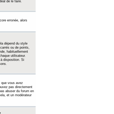
éal de le faire.
ncore erronée, alors
ela dépend du style
 carrés ou de points,
nde, habituellement
haque utilisateur.
à disposition. Si
sons.
s que vous avez
 pouvez pas directement
 pas abuser du forum en
ela, et un modérateur
?