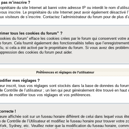
 pas m’inscrire ?
ropriétaire du site Internet ait banni votre adresse IP ou interdit le nom d’utili
vous inscrire. Le propriétaire du site Internet peut avoir également désactivé l’
 visiteurs de s’inscrire. Contactez l’administrateur du forum pour de plus d’
rimer tous les cookies du forum” ?
ookies du forum” efface les cookies crées par le forum qui conservent votre au
e forum. Cela fournit également des fonctionnalités telles que l’enregistrement
u, si cela a été activé par le propriétaire du forum. Si vous avez des probl
uppression des cookies du forum peut aider.
Préférences et réglages de l’utilisateur
difier mes réglages ?
teur inscrit, tous vos réglages sont stockés dans la base de données du forum
e Contrôle de l’utilisateur ; un lien qui peut généralement être trouvé en hau
tra de modifier tous vos réglages et vos préférences.
correcte !
heure affichée soit sur un fuseau horaire différent de celui dans lequel vous ête
 de Contrôle de l’Utilisateur et modifiez le fuseau horaire pour trouver votre z
ork, Sydney, etc. Veuillez noter que la modification du fuseau horaire, comm