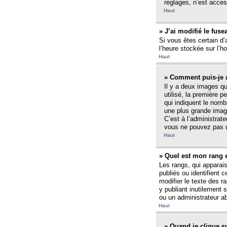
réglages, n’est access
Haut
» J’ai modifié le fuse
Si vous êtes certain d’
l’heure stockée sur l’ho
Haut
» Comment puis-je a
Il y a deux images q
utilisé, la première 
qui indiquent le nom
une plus grande image
C’est à l’administrate
vous ne pouvez pas ut
Haut
» Quel est mon rang 
Les rangs, qui apparai
publiés ou identifient 
modifier le texte des r
y publiant inutilement
ou un administrateur 
Haut
» Quand je clique su