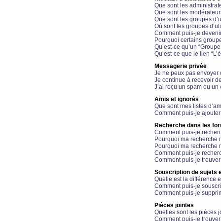
Que sont les administrat
Que sont les modérateur
Que sont les groupes d’ut
Où sont les groupes d’uti
Comment puis-je devenir
Pourquoi certains groupe
Qu’est-ce qu’un “Groupe d
Qu’est-ce que le lien “L’
Messagerie privée
Je ne peux pas envoyer 
Je continue à recevoir d
J’ai reçu un spam ou un 
Amis et ignorés
Que sont mes listes d’am
Comment puis-je ajouter 
Recherche dans les fo
Comment puis-je recherc
Pourquoi ma recherche n
Pourquoi ma recherche r
Comment puis-je recherch
Comment puis-je trouver
Souscription de sujets e
Quelle est la différence e
Comment puis-je souscrir
Comment puis-je supprim
Pièces jointes
Quelles sont les pièces j
Comment puis-je trouver 