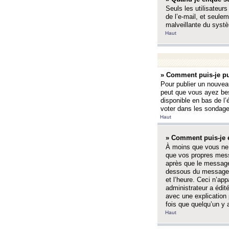
Seuls les utilisateurs
de l’e-mail, et seulem
malveillante du systè
Haut
» Comment puis-je pu
Pour publier un nouveau
peut que vous ayez bes
disponible en bas de l
voter dans les sondage
Haut
» Comment puis-je 
À moins que vous ne 
que vos propres mess
après que le message 
dessous du message l
et l’heure. Ceci n’ap
administrateur a édit
avec une explication
fois que quelqu’un y 
Haut