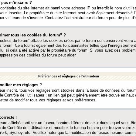
 pas m’inscrire ?
ropriétaire du site Internet ait banni votre adresse IP ou interdit le nom d’utili
vous inscrire. Le propriétaire du site Internet peut avoir également désactivé l’
 visiteurs de s’inscrire. Contactez l’administrateur du forum pour de plus d’
rimer tous les cookies du forum” ?
ookies du forum” efface les cookies crées par le forum qui conservent votre au
e forum. Cela fournit également des fonctionnalités telles que l’enregistrement
u, si cela a été activé par le propriétaire du forum. Si vous avez des probl
uppression des cookies du forum peut aider.
Préférences et réglages de l’utilisateur
difier mes réglages ?
teur inscrit, tous vos réglages sont stockés dans la base de données du forum
e Contrôle de l’utilisateur ; un lien qui peut généralement être trouvé en hau
tra de modifier tous vos réglages et vos préférences.
correcte !
heure affichée soit sur un fuseau horaire différent de celui dans lequel vous ête
 de Contrôle de l’Utilisateur et modifiez le fuseau horaire pour trouver votre z
ork, Sydney, etc. Veuillez noter que la modification du fuseau horaire, comm