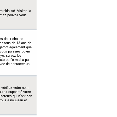
initialisé. Visitez la
vriez pouvoir vous
 des deux choses
-dessous de 13 ans de
igeront également que
vous puissiez ouvrir
oyé, suivez les
cte ou l’e-mail a pu
ayez de contacter un
, vérifiez votre nom
ou ait supprimé votre
sateurs qui n’ont rien
z-vous à nouveau et