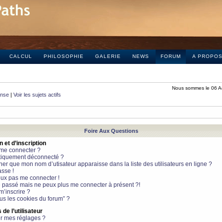
CALCUL
PHILOSOPHIE
GALERIE
NEWS
FORUM
A PROPO
Nous sommes le 06 A
onse
|
Voir les sujets actifs
Foire Aux Questions
et d’inscription
 me connecter ?
tiquement déconnecté ?
 que mon nom d’utisateur apparaisse dans la liste des utilisateurs en ligne ?
sse !
peux pas me connecter !
le passé mais ne peux plus me connecter à présent ?!
m’inscrire ?
ous les cookies du forum” ?
de l’utilisateur
r mes réglages ?