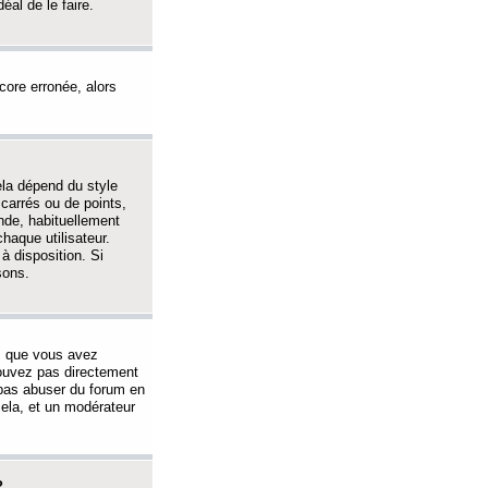
éal de le faire.
ncore erronée, alors
ela dépend du style
 carrés ou de points,
nde, habituellement
haque utilisateur.
à disposition. Si
sons.
s que vous avez
 pouvez pas directement
 pas abuser du forum en
ela, et un modérateur
?