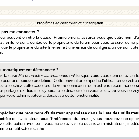
Problèmes de connexion et d’inscription
e pas me connecter ?
s qui peuvent en être la cause. Premièrement, assurez-vous que votre nom d’ut
s. Si ils le sont, contactez le propriétaire du forum pour vous assurer de ne pa
ue le propriétaire du site Internet ait une erreur de configuration de son côté, 
r.
 automatiquement déconnecté ?
as la case
Me connecter automatiquement
lorsque vous vous connectez au f
 pour une période prédéfinie. Cette prévention empêche l’utilisation de votre
necté, cochez cette case lors de votre connexion, ce n’est pas recommandé s
ur partagé, ex. librairie, cybercafé, ordinateur d’université, etc. Si vous ne v
que votre administrateur a désactivé cette fonctionnalité.
pêcher que mon nom d’utisateur apparaisse dans la liste des utilisateur
trôle de l’Utilisateur, sous “Préférences du forum”, vous trouverez une opti
ez cette option avec
, vous ne serez visible qu’aux administrateurs, mod
Oui
me un utilisateur caché.