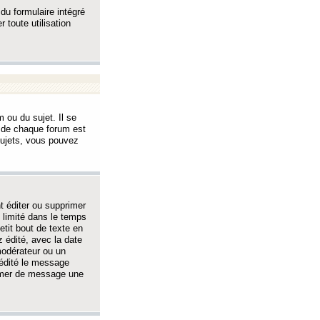
 du formulaire intégré
 toute utilisation
 ou du sujet. Il se
s de chaque forum est
sujets, vous pouvez
 éditer ou supprimer
 limité dans le temps
tit bout de texte en
 édité, avec la date
 modérateur ou un
 édité le message
rimer de message une