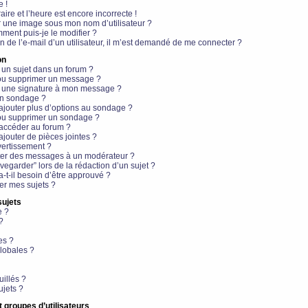
e !
aire et l’heure est encore incorrecte !
r une image sous mon nom d’utilisateur ?
ment puis-je le modifier ?
en de l’e-mail d’un utilisateur, il m’est demandé de me connecter ?
on
 un sujet dans un forum ?
 ou supprimer un message ?
r une signature à mon message ?
un sondage ?
ajouter plus d’options au sondage ?
ou supprimer un sondage ?
 accéder au forum ?
ajouter de pièces jointes ?
vertissement ?
ter des messages à un modérateur ?
egarder” lors de la rédaction d’un sujet ?
t-il besoin d’être approuvé ?
r mes sujets ?
sujets
e ?
?
es ?
lobales ?
uillés ?
ujets ?
t groupes d’utilisateurs