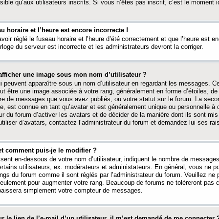
ible qu’aux utilisateurs inscrits. Si vous n’êtes pas inscrit, c’est le moment id
au horaire et l’heure est encore incorrecte !
avoir réglé le fuseau horaire et l’heure d’été correctement et que l’heure est e
rloge du serveur est incorrecte et les administrateurs devront la corriger.
fficher une image sous mon nom d’utilisateur ?
ui peuvent apparaître sous un nom d’utilisateur en regardant les messages. C
peut être une image associée à votre rang, généralement en forme d’étoiles, de
bre de messages que vous avez publiés, ou votre statut sur le forum. La seco
, est connue en tant qu’avatar et est généralement unique ou personnelle à c
ur du forum d’activer les avatars et de décider de la manière dont ils sont mis 
iliser d’avatars, contactez l’administrateur du forum et demandez lui ses rai
et comment puis-je le modifier ?
ssent en-dessous de votre nom d’utilisateur, indiquent le nombre de message
certains utilisateurs, ex. modérateurs et administateurs. En général, vous ne
angs du forum comme il sont réglés par l’administrateur du forum. Veuillez ne
 seulement pour augmenter votre rang. Beaucoup de forums ne toléreront pas c
abaissera simplement votre compteur de messages.
r le lien de l’e-mail d’un utilisateur, il m’est demandé de me connecter 