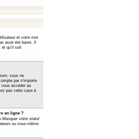
ilisateur et votre mot
s avoir été banni. Il
et qu’il soit
orum, vous ne
 compte par n’importe
i vous accéder au
oyez pas cette case à
s en ligne ?
on
Masquer votre statut
érateurs ou vous-même.