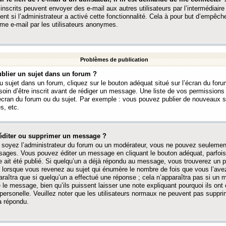
 inscrits peuvent envoyer des e-mail aux autres utilisateurs par l’intermédiaire
ent si l’administrateur a activé cette fonctionnalité. Cela à pour but d’empêcher
me e-mail par les utilisateurs anonymes.
Problèmes de publication
blier un sujet dans un forum ?
 sujet dans un forum, cliquez sur le bouton adéquat situé sur l’écran du forum
oin d’être inscrit avant de rédiger un message. Une liste de vos permission
’écran du forum ou du sujet. Par exemple : vous pouvez publier de nouveaux 
s, etc.
éditer ou supprimer un message ?
soyez l’administrateur du forum ou un modérateur, vous ne pouvez seulement
ages. Vous pouvez éditer un message en cliquant le bouton adéquat, parfois
ait été publié. Si quelqu’un a déjà répondu au message, vous trouverez un pe
orsque vous revenez au sujet qui énumère le nombre de fois que vous l’avez
paraîtra que si quelqu’un a effectué une réponse ; cela n’apparaîtra pas si un
é le message, bien qu’ils puissent laisser une note expliquant pourquoi ils ont
 personelle. Veuillez noter que les utilisateurs normaux ne peuvent pas supp
a répondu.