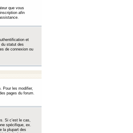
sateur que vous
inscription afin
assistance.
thentification et
 du statut des
èmes de connexion ou
. Pour les modifier,
t des pages du forum.
s. Si c’est le cas,
one spécifique, ex.
e la plupart des