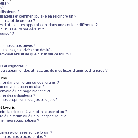
eurs ?
s ?
ilisateurs ?
lisateurs et comment puis-je en rejoindre un ?
 un chef de groupe ?
s d’utilisateurs apparaissent dans une couleur différente ?
’utilisateurs par défaut” ?
équipe” ?
de messages privés !
es messages privés non désirés !
em-mail abusif de quelqu’un sur ce forum !
is et d’ignorés ?
ou supprimer des utilisateurs de mes listes d’amis et d’ignorés ?
rums
her dans un forum ou des forums ?
e renvoie aucun résultat ?
envoie à une page blanche ?!
er des utilisateurs ?
 mes propres messages et sujets ?
t favoris
ntre la mise en favori et la souscription ?
e à un forum ou à un sujet spécifique ?
er mes souscriptions ?
ointes autorisées sur ce forum ?
toutes mes pièces jointes ?