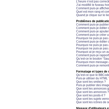
L’heure n’est pas correct
J’ai modifié le fuseau hor
Comment puis-je affiche
Quel est mon rang et com
Quand je clique sur le li
Problèmes de publicati
Comment puis-je publier
Comment puis-je éditer
Comment puis-je ajoute
Comment puis-je créer 
Pourquoi ne puis-je pas 
Comment puis-je éditer 
Pourquoi ne puis-je pas
Pourquoi ne puis-je pas 
Pourquoi ai-je reçu un a
Comment puis-je rappor
Qu’est-ce le bouton “Sauv
Pourquoi mon message a-
Comment puis-je remonte
Formatage et types de 
Qu’est-ce que le BBCod
Puis-je utiliser du HTML 
Que sont les smileys ?
Puis-je publier des imag
Que sont les annonces g
Que sont les annonces ?
Que sont les posts-it ?
Que sont les sujets verro
Que sont les icônes de s
Niveaux d’utilisateurs e