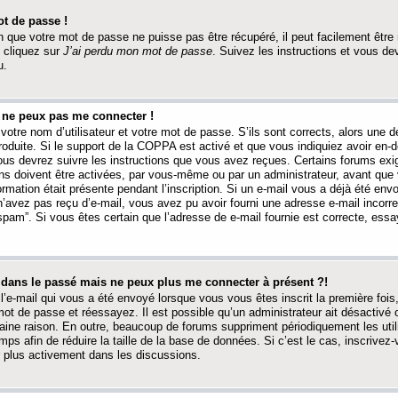
t de passe !
 que votre mot de passe ne puisse pas être récupéré, il peut facilement être ré
 cliquez sur
J’ai perdu mon mot de passe
. Suivez les instructions et vous de
u.
s ne peux pas me connecter !
votre nom d’utilisateur et votre mot de passe. S’ils sont corrects, alors une
produite. Si le support de la COPPA est activé et que vous indiquiez avoir en
 vous devrez suivre les instructions que vous avez reçues. Certains forums ex
ons doivent être activées, par vous-même ou par un administrateur, avant que 
ormation était présente pendant l’inscription. Si un e-mail vous a déjà été env
n’avez pas reçu d’e-mail, vous avez pu avoir fourni une adresse e-mail incorre
“spam”. Si vous êtes certain que l’adresse de e-mail fournie est correcte, ess
t dans le passé mais ne peux plus me connecter à présent ?!
l’e-mail qui vous a été envoyé lorsque vous vous êtes inscrit la première fois
e mot de passe et réessayez. Il est possible qu’un administrateur ait désactivé 
ine raison. En outre, beaucoup de forums suppriment périodiquement les utili
mps afin de réduire la taille de la base de données. Si c’est le cas, inscrive
r plus activement dans les discussions.