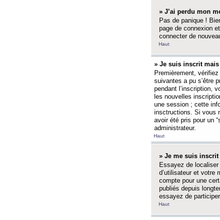
» J’ai perdu mon mo
Pas de panique ! Bien
page de connexion et
connecter de nouvea
Haut
» Je suis inscrit mai
Premièrement, vérifiez 
suivantes a pu s’être 
pendant l’inscription,
les nouvelles inscripti
une session ; cette inf
insctructions. Si vous 
avoir été pris pour un 
administrateur.
Haut
» Je me suis inscri
Essayez de localiser 
d’utilisateur et votr
compte pour une certa
publiés depuis longte
essayez de participe
Haut