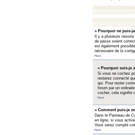
» Pourquoi ne puis-j
Il y a plusieurs raison
de passe soient correct
est également possible q
nécessaire de la corrige
Haut
» Pourquoi suis-je
Si vous ne cochez p
resterez connecté que
qui. Pour rester con
forum par un ordinate
cocher, cela signifie 
Haut
» Comment puis-je em
Dans le Panneau de Con
en ligne
, si vous activ
Vous serez compté com
Haut