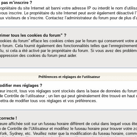
 pas m’inscrire ?
ropriétaire du site Internet ait banni votre adresse IP ou interdit le nom d’utili
vous inscrire. Le propriétaire du site Internet peut avoir également désactivé l’
 visiteurs de s’inscrire. Contactez l’administrateur du forum pour de plus d’
rimer tous les cookies du forum” ?
ookies du forum” efface les cookies crées par le forum qui conservent votre au
e forum. Cela fournit également des fonctionnalités telles que l’enregistrement
u, si cela a été activé par le propriétaire du forum. Si vous avez des probl
uppression des cookies du forum peut aider.
Préférences et réglages de l’utilisateur
difier mes réglages ?
teur inscrit, tous vos réglages sont stockés dans la base de données du forum
e Contrôle de l’utilisateur ; un lien qui peut généralement être trouvé en hau
tra de modifier tous vos réglages et vos préférences.
correcte !
heure affichée soit sur un fuseau horaire différent de celui dans lequel vous ête
 de Contrôle de l’Utilisateur et modifiez le fuseau horaire pour trouver votre z
ork, Sydney, etc. Veuillez noter que la modification du fuseau horaire, comm