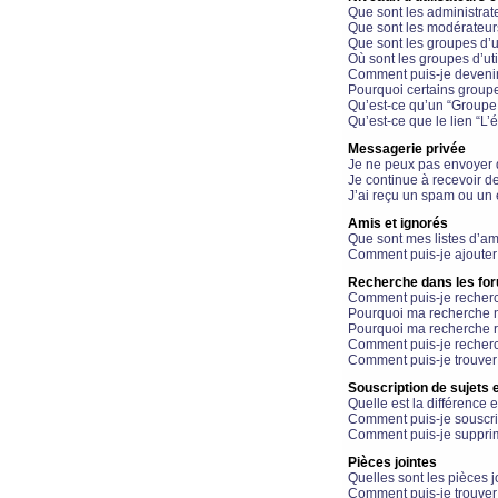
Que sont les administrat
Que sont les modérateur
Que sont les groupes d’ut
Où sont les groupes d’uti
Comment puis-je devenir
Pourquoi certains groupe
Qu’est-ce qu’un “Groupe d
Qu’est-ce que le lien “L’
Messagerie privée
Je ne peux pas envoyer 
Je continue à recevoir d
J’ai reçu un spam ou un 
Amis et ignorés
Que sont mes listes d’am
Comment puis-je ajouter 
Recherche dans les fo
Comment puis-je recherc
Pourquoi ma recherche n
Pourquoi ma recherche r
Comment puis-je recherch
Comment puis-je trouver
Souscription de sujets e
Quelle est la différence e
Comment puis-je souscrir
Comment puis-je supprim
Pièces jointes
Quelles sont les pièces j
Comment puis-je trouver 