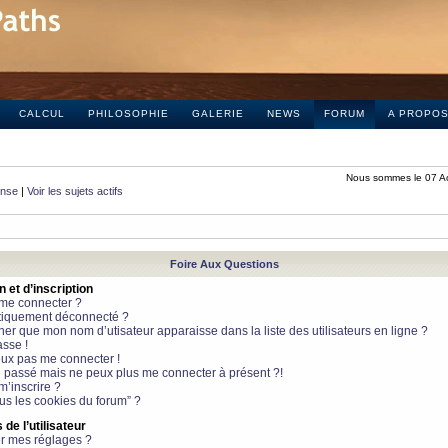
CALCUL
PHILOSOPHIE
GALERIE
NEWS
FORUM
A PROPO
Nous sommes le 07 A
onse
|
Voir les sujets actifs
Foire Aux Questions
et d’inscription
 me connecter ?
tiquement déconnecté ?
 que mon nom d’utisateur apparaisse dans la liste des utilisateurs en ligne ?
sse !
peux pas me connecter !
le passé mais ne peux plus me connecter à présent ?!
m’inscrire ?
ous les cookies du forum” ?
de l’utilisateur
r mes réglages ?