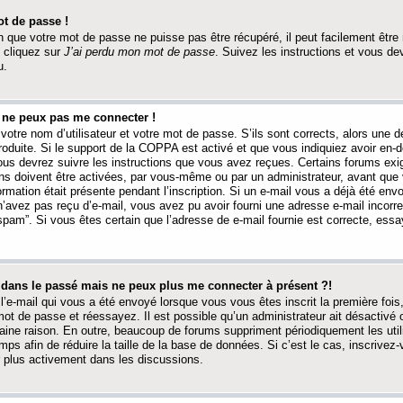
t de passe !
 que votre mot de passe ne puisse pas être récupéré, il peut facilement être ré
 cliquez sur
J’ai perdu mon mot de passe
. Suivez les instructions et vous de
u.
s ne peux pas me connecter !
votre nom d’utilisateur et votre mot de passe. S’ils sont corrects, alors une
produite. Si le support de la COPPA est activé et que vous indiquiez avoir en
 vous devrez suivre les instructions que vous avez reçues. Certains forums ex
ons doivent être activées, par vous-même ou par un administrateur, avant que 
ormation était présente pendant l’inscription. Si un e-mail vous a déjà été env
n’avez pas reçu d’e-mail, vous avez pu avoir fourni une adresse e-mail incorre
“spam”. Si vous êtes certain que l’adresse de e-mail fournie est correcte, ess
t dans le passé mais ne peux plus me connecter à présent ?!
l’e-mail qui vous a été envoyé lorsque vous vous êtes inscrit la première fois
e mot de passe et réessayez. Il est possible qu’un administrateur ait désactivé 
ine raison. En outre, beaucoup de forums suppriment périodiquement les utili
mps afin de réduire la taille de la base de données. Si c’est le cas, inscrive
r plus activement dans les discussions.