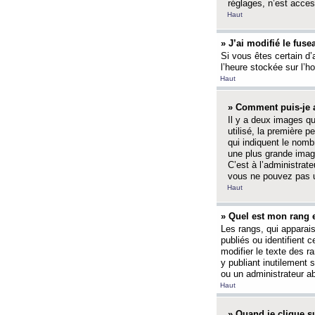
réglages, n’est access
Haut
» J’ai modifié le fuse
Si vous êtes certain d’
l’heure stockée sur l’ho
Haut
» Comment puis-je a
Il y a deux images q
utilisé, la première 
qui indiquent le nom
une plus grande image
C’est à l’administrate
vous ne pouvez pas ut
Haut
» Quel est mon rang 
Les rangs, qui apparai
publiés ou identifient 
modifier le texte des r
y publiant inutilement
ou un administrateur 
Haut
» Quand je clique su