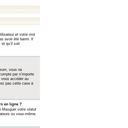
ilisateur et votre mot
s avoir été banni. Il
et qu’il soit
orum, vous ne
 compte par n’importe
i vous accéder au
oyez pas cette case à
s en ligne ?
on
Masquer votre statut
érateurs ou vous-même.