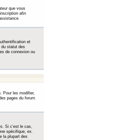
sateur que vous
inscription afin
assistance.
thentification et
 du statut des
èmes de connexion ou
. Pour les modifier,
t des pages du forum.
s. Si c’est le cas,
one spécifique, ex.
e la plupart des