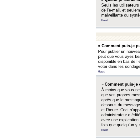
Seuls les utilisateurs
de l’e-mail, et seulem
malveillante du systè
Haut
» Comment puis-je pu
Pour publier un nouveau
peut que vous ayez bes
disponible en bas de l
voter dans les sondage
Haut
» Comment puis-je 
À moins que vous ne 
que vos propres mess
après que le message 
dessous du message l
et l’heure. Ceci n’ap
administrateur a édit
avec une explication
fois que quelqu’un y 
Haut