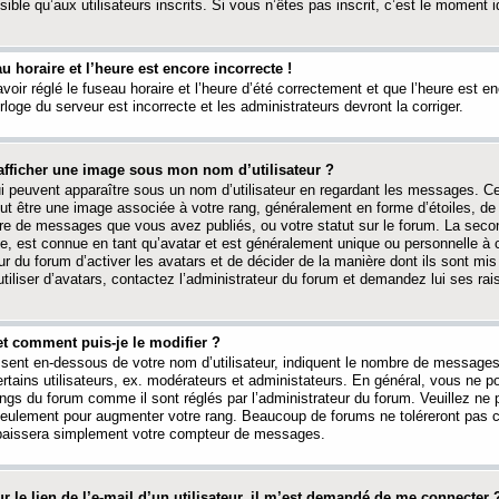
ible qu’aux utilisateurs inscrits. Si vous n’êtes pas inscrit, c’est le moment id
au horaire et l’heure est encore incorrecte !
avoir réglé le fuseau horaire et l’heure d’été correctement et que l’heure est e
rloge du serveur est incorrecte et les administrateurs devront la corriger.
fficher une image sous mon nom d’utilisateur ?
ui peuvent apparaître sous un nom d’utilisateur en regardant les messages. C
peut être une image associée à votre rang, généralement en forme d’étoiles, de
bre de messages que vous avez publiés, ou votre statut sur le forum. La seco
, est connue en tant qu’avatar et est généralement unique ou personnelle à c
ur du forum d’activer les avatars et de décider de la manière dont ils sont mis 
iliser d’avatars, contactez l’administrateur du forum et demandez lui ses rai
et comment puis-je le modifier ?
ssent en-dessous de votre nom d’utilisateur, indiquent le nombre de message
certains utilisateurs, ex. modérateurs et administateurs. En général, vous ne
angs du forum comme il sont réglés par l’administrateur du forum. Veuillez ne
 seulement pour augmenter votre rang. Beaucoup de forums ne toléreront pas c
abaissera simplement votre compteur de messages.
r le lien de l’e-mail d’un utilisateur, il m’est demandé de me connecter 