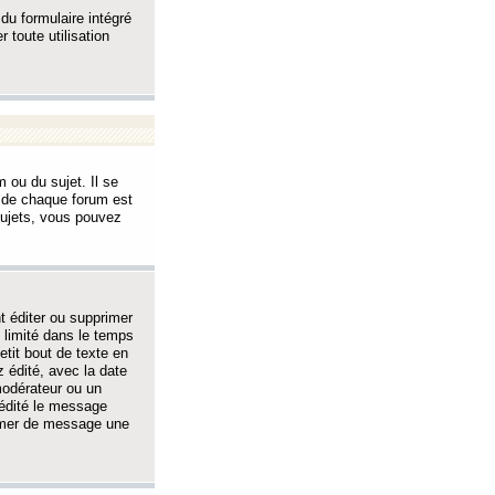
 du formulaire intégré
 toute utilisation
 ou du sujet. Il se
s de chaque forum est
sujets, vous pouvez
 éditer ou supprimer
 limité dans le temps
tit bout de texte en
 édité, avec la date
 modérateur ou un
 édité le message
rimer de message une