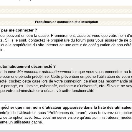
Problèmes de connexion et d’inscription
e pas me connecter ?
s qui peuvent en être la cause. Premièrement, assurez-vous que votre nom d’ut
s. Si ils le sont, contactez le propriétaire du forum pour vous assurer de ne pa
ue le propriétaire du site Internet ait une erreur de configuration de son côté, 
r.
 automatiquement déconnecté ?
as la case
Me connecter automatiquement
lorsque vous vous connectez au f
 pour une période prédéfinie. Cette prévention empêche l’utilisation de votre
necté, cochez cette case lors de votre connexion, ce n’est pas recommandé s
ur partagé, ex. librairie, cybercafé, ordinateur d’université, etc. Si vous ne v
que votre administrateur a désactivé cette fonctionnalité.
pêcher que mon nom d’utisateur apparaisse dans la liste des utilisateur
trôle de l’Utilisateur, sous “Préférences du forum”, vous trouverez une opti
ez cette option avec
, vous ne serez visible qu’aux administrateurs, mod
Oui
me un utilisateur caché.