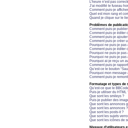
L’heure n’est pas correct
J’ai modifié le fuseau hor
Comment puis-je affiche
Quel est mon rang et com
Quand je clique sur le li
Problèmes de publicati
Comment puis-je publier
Comment puis-je éditer
Comment puis-je ajoute
Comment puis-je créer 
Pourquoi ne puis-je pas 
Comment puis-je éditer 
Pourquoi ne puis-je pas
Pourquoi ne puis-je pas 
Pourquoi ai-je reçu un a
Comment puis-je rappor
Qu’est-ce le bouton “Sauv
Pourquoi mon message a-
Comment puis-je remonte
Formatage et types de 
Qu’est-ce que le BBCod
Puis-je utiliser du HTML 
Que sont les smileys ?
Puis-je publier des imag
Que sont les annonces g
Que sont les annonces ?
Que sont les posts-it ?
Que sont les sujets verro
Que sont les icônes de s
Niveaux d’utilisateurs e