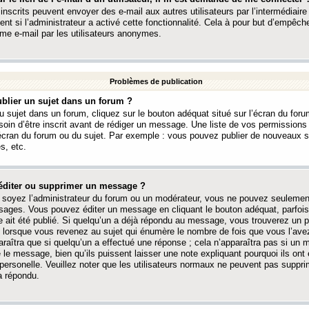
 inscrits peuvent envoyer des e-mail aux autres utilisateurs par l’intermédiaire
ent si l’administrateur a activé cette fonctionnalité. Cela à pour but d’empêcher
me e-mail par les utilisateurs anonymes.
Problèmes de publication
blier un sujet dans un forum ?
 sujet dans un forum, cliquez sur le bouton adéquat situé sur l’écran du forum
oin d’être inscrit avant de rédiger un message. Une liste de vos permission
’écran du forum ou du sujet. Par exemple : vous pouvez publier de nouveaux 
s, etc.
éditer ou supprimer un message ?
soyez l’administrateur du forum ou un modérateur, vous ne pouvez seulement
ages. Vous pouvez éditer un message en cliquant le bouton adéquat, parfois
ait été publié. Si quelqu’un a déjà répondu au message, vous trouverez un pe
orsque vous revenez au sujet qui énumère le nombre de fois que vous l’avez
paraîtra que si quelqu’un a effectué une réponse ; cela n’apparaîtra pas si un
é le message, bien qu’ils puissent laisser une note expliquant pourquoi ils ont
 personelle. Veuillez noter que les utilisateurs normaux ne peuvent pas supp
a répondu.