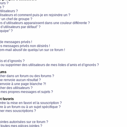
eurs ?
s ?
ilisateurs ?
lisateurs et comment puis-je en rejoindre un ?
 un chef de groupe ?
s d’utilisateurs apparaissent dans une couleur différente ?
’utilisateurs par défaut” ?
équipe” ?
de messages privés !
es messages privés non désirés !
em-mail abusif de quelqu’un sur ce forum !
is et d’ignorés ?
ou supprimer des utilisateurs de mes listes d’amis et d’ignorés ?
rums
her dans un forum ou des forums ?
e renvoie aucun résultat ?
envoie à une page blanche ?!
er des utilisateurs ?
 mes propres messages et sujets ?
t favoris
ntre la mise en favori et la souscription ?
e à un forum ou à un sujet spécifique ?
er mes souscriptions ?
ointes autorisées sur ce forum ?
toutes mes pièces jointes ?