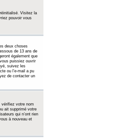
initialisé. Visitez la
vriez pouvoir vous
 des deux choses
-dessous de 13 ans de
igeront également que
vous puissiez ouvrir
oyé, suivez les
cte ou l’e-mail a pu
ayez de contacter un
, vérifiez votre nom
ou ait supprimé votre
sateurs qui n’ont rien
z-vous à nouveau et