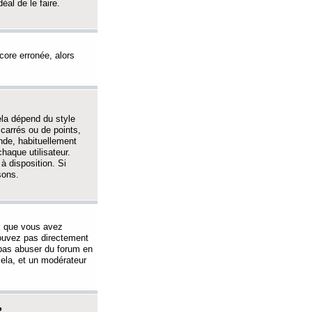
éal de le faire.
ncore erronée, alors
ela dépend du style
 carrés ou de points,
nde, habituellement
haque utilisateur.
à disposition. Si
sons.
s que vous avez
 pouvez pas directement
 pas abuser du forum en
ela, et un modérateur
?