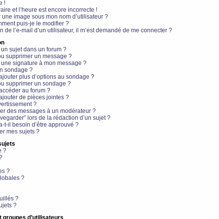
e !
aire et l’heure est encore incorrecte !
r une image sous mon nom d’utilisateur ?
ment puis-je le modifier ?
en de l’e-mail d’un utilisateur, il m’est demandé de me connecter ?
on
 un sujet dans un forum ?
 ou supprimer un message ?
r une signature à mon message ?
un sondage ?
ajouter plus d’options au sondage ?
ou supprimer un sondage ?
 accéder au forum ?
ajouter de pièces jointes ?
vertissement ?
ter des messages à un modérateur ?
egarder” lors de la rédaction d’un sujet ?
t-il besoin d’être approuvé ?
r mes sujets ?
sujets
e ?
?
es ?
lobales ?
uillés ?
ujets ?
t groupes d’utilisateurs