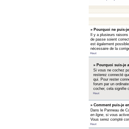
» Pourquoi ne puis-j
Il y a plusieurs raison
de passe soient correct
est également possible q
nécessaire de la corrige
Haut
» Pourquoi suis-je
Si vous ne cochez p
resterez connecté que
qui. Pour rester con
forum par un ordinate
cocher, cela signifie 
Haut
» Comment puis-je em
Dans le Panneau de Con
en ligne
, si vous activ
Vous serez compté com
Haut