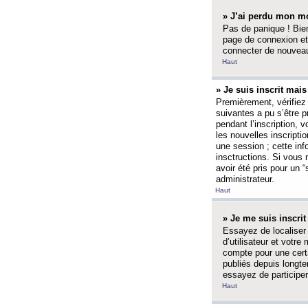
» J’ai perdu mon mo
Pas de panique ! Bien
page de connexion et
connecter de nouvea
Haut
» Je suis inscrit mai
Premièrement, vérifiez 
suivantes a pu s’être 
pendant l’inscription,
les nouvelles inscripti
une session ; cette inf
insctructions. Si vous 
avoir été pris pour un 
administrateur.
Haut
» Je me suis inscri
Essayez de localiser 
d’utilisateur et votr
compte pour une certa
publiés depuis longte
essayez de participe
Haut