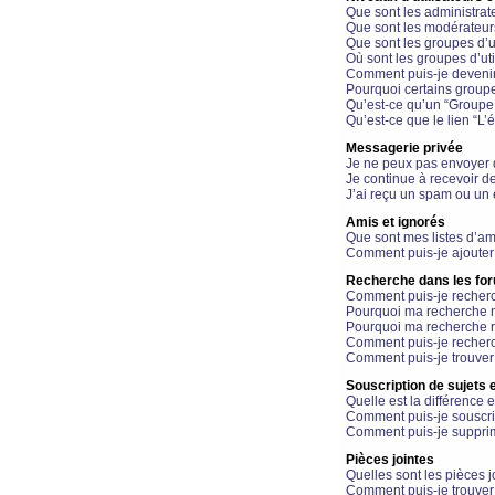
Que sont les administrat
Que sont les modérateur
Que sont les groupes d’ut
Où sont les groupes d’uti
Comment puis-je devenir
Pourquoi certains groupe
Qu’est-ce qu’un “Groupe d
Qu’est-ce que le lien “L’
Messagerie privée
Je ne peux pas envoyer 
Je continue à recevoir d
J’ai reçu un spam ou un 
Amis et ignorés
Que sont mes listes d’am
Comment puis-je ajouter 
Recherche dans les fo
Comment puis-je recherc
Pourquoi ma recherche n
Pourquoi ma recherche r
Comment puis-je recherch
Comment puis-je trouver
Souscription de sujets e
Quelle est la différence e
Comment puis-je souscrir
Comment puis-je supprim
Pièces jointes
Quelles sont les pièces j
Comment puis-je trouver 