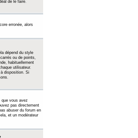
éal de le faire.
ncore erronée, alors
ela dépend du style
 carrés ou de points,
nde, habituellement
haque utilisateur.
à disposition. Si
sons.
s que vous avez
 pouvez pas directement
 pas abuser du forum en
ela, et un modérateur
?