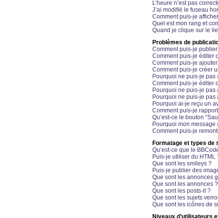
L’heure n’est pas correct
J’ai modifié le fuseau hor
Comment puis-je affiche
Quel est mon rang et com
Quand je clique sur le li
Problèmes de publicati
Comment puis-je publier
Comment puis-je éditer
Comment puis-je ajoute
Comment puis-je créer 
Pourquoi ne puis-je pas 
Comment puis-je éditer 
Pourquoi ne puis-je pas
Pourquoi ne puis-je pas 
Pourquoi ai-je reçu un a
Comment puis-je rappor
Qu’est-ce le bouton “Sauv
Pourquoi mon message a-
Comment puis-je remonte
Formatage et types de 
Qu’est-ce que le BBCod
Puis-je utiliser du HTML 
Que sont les smileys ?
Puis-je publier des imag
Que sont les annonces g
Que sont les annonces ?
Que sont les posts-it ?
Que sont les sujets verro
Que sont les icônes de s
Niveaux d’utilisateurs e