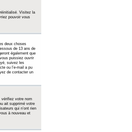
initialisé. Visitez la
vriez pouvoir vous
 des deux choses
-dessous de 13 ans de
igeront également que
vous puissiez ouvrir
oyé, suivez les
cte ou l’e-mail a pu
ayez de contacter un
, vérifiez votre nom
ou ait supprimé votre
sateurs qui n’ont rien
z-vous à nouveau et