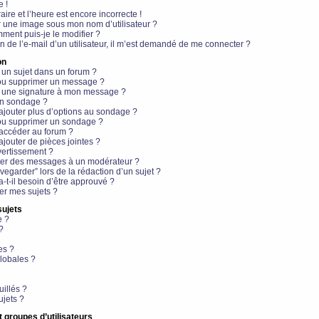
e !
aire et l’heure est encore incorrecte !
r une image sous mon nom d’utilisateur ?
ment puis-je le modifier ?
en de l’e-mail d’un utilisateur, il m’est demandé de me connecter ?
on
 un sujet dans un forum ?
 ou supprimer un message ?
r une signature à mon message ?
un sondage ?
ajouter plus d’options au sondage ?
ou supprimer un sondage ?
 accéder au forum ?
ajouter de pièces jointes ?
vertissement ?
ter des messages à un modérateur ?
egarder” lors de la rédaction d’un sujet ?
t-il besoin d’être approuvé ?
r mes sujets ?
sujets
e ?
?
es ?
lobales ?
uillés ?
ujets ?
t groupes d’utilisateurs