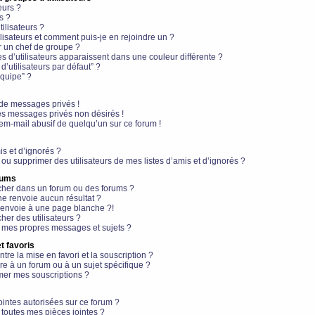
eurs ?
s ?
ilisateurs ?
lisateurs et comment puis-je en rejoindre un ?
 un chef de groupe ?
s d’utilisateurs apparaissent dans une couleur différente ?
’utilisateurs par défaut” ?
équipe” ?
de messages privés !
es messages privés non désirés !
em-mail abusif de quelqu’un sur ce forum !
is et d’ignorés ?
ou supprimer des utilisateurs de mes listes d’amis et d’ignorés ?
rums
her dans un forum ou des forums ?
e renvoie aucun résultat ?
envoie à une page blanche ?!
er des utilisateurs ?
 mes propres messages et sujets ?
t favoris
ntre la mise en favori et la souscription ?
e à un forum ou à un sujet spécifique ?
er mes souscriptions ?
ointes autorisées sur ce forum ?
toutes mes pièces jointes ?