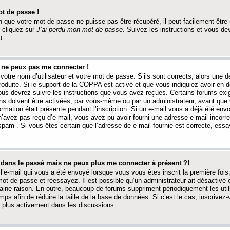
t de passe !
 que votre mot de passe ne puisse pas être récupéré, il peut facilement être ré
 cliquez sur
J’ai perdu mon mot de passe
. Suivez les instructions et vous de
u.
s ne peux pas me connecter !
votre nom d’utilisateur et votre mot de passe. S’ils sont corrects, alors une
produite. Si le support de la COPPA est activé et que vous indiquiez avoir en
 vous devrez suivre les instructions que vous avez reçues. Certains forums ex
ons doivent être activées, par vous-même ou par un administrateur, avant que 
ormation était présente pendant l’inscription. Si un e-mail vous a déjà été env
n’avez pas reçu d’e-mail, vous avez pu avoir fourni une adresse e-mail incorre
“spam”. Si vous êtes certain que l’adresse de e-mail fournie est correcte, ess
t dans le passé mais ne peux plus me connecter à présent ?!
l’e-mail qui vous a été envoyé lorsque vous vous êtes inscrit la première fois
e mot de passe et réessayez. Il est possible qu’un administrateur ait désactivé 
ine raison. En outre, beaucoup de forums suppriment périodiquement les utili
mps afin de réduire la taille de la base de données. Si c’est le cas, inscrive
r plus activement dans les discussions.