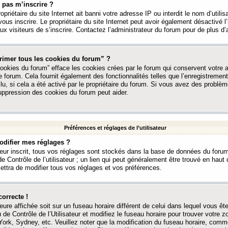
 pas m’inscrire ?
ropriétaire du site Internet ait banni votre adresse IP ou interdit le nom d’utili
vous inscrire. Le propriétaire du site Internet peut avoir également désactivé l’
 visiteurs de s’inscrire. Contactez l’administrateur du forum pour de plus d’
rimer tous les cookies du forum” ?
ookies du forum” efface les cookies crées par le forum qui conservent votre au
e forum. Cela fournit également des fonctionnalités telles que l’enregistrement
u, si cela a été activé par le propriétaire du forum. Si vous avez des probl
uppression des cookies du forum peut aider.
Préférences et réglages de l’utilisateur
difier mes réglages ?
teur inscrit, tous vos réglages sont stockés dans la base de données du forum
e Contrôle de l’utilisateur ; un lien qui peut généralement être trouvé en hau
tra de modifier tous vos réglages et vos préférences.
correcte !
heure affichée soit sur un fuseau horaire différent de celui dans lequel vous ête
 de Contrôle de l’Utilisateur et modifiez le fuseau horaire pour trouver votre z
ork, Sydney, etc. Veuillez noter que la modification du fuseau horaire, comm