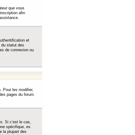
sateur que vous
inscription afin
assistance.
thentification et
 du statut des
èmes de connexion ou
. Pour les modifier,
t des pages du forum.
s. Si c’est le cas,
one spécifique, ex.
e la plupart des