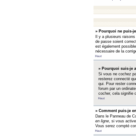
» Pourquoi ne puis-j
Il y a plusieurs raison
de passe soient correct
est également possible q
nécessaire de la corrige
Haut
» Pourquoi suis-je
Si vous ne cochez p
resterez connecté que
qui. Pour rester con
forum par un ordinate
cocher, cela signifie 
Haut
» Comment puis-je em
Dans le Panneau de Con
en ligne
, si vous activ
Vous serez compté com
Haut