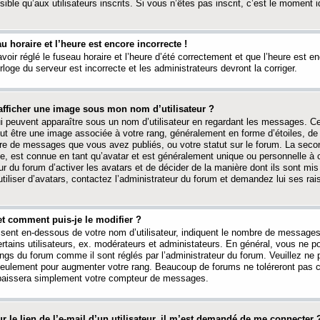
ible qu’aux utilisateurs inscrits. Si vous n’êtes pas inscrit, c’est le moment id
au horaire et l’heure est encore incorrecte !
avoir réglé le fuseau horaire et l’heure d’été correctement et que l’heure est e
rloge du serveur est incorrecte et les administrateurs devront la corriger.
fficher une image sous mon nom d’utilisateur ?
ui peuvent apparaître sous un nom d’utilisateur en regardant les messages. C
peut être une image associée à votre rang, généralement en forme d’étoiles, de
bre de messages que vous avez publiés, ou votre statut sur le forum. La seco
, est connue en tant qu’avatar et est généralement unique ou personnelle à c
ur du forum d’activer les avatars et de décider de la manière dont ils sont mis 
iliser d’avatars, contactez l’administrateur du forum et demandez lui ses rai
et comment puis-je le modifier ?
ssent en-dessous de votre nom d’utilisateur, indiquent le nombre de message
certains utilisateurs, ex. modérateurs et administateurs. En général, vous ne
angs du forum comme il sont réglés par l’administrateur du forum. Veuillez ne
 seulement pour augmenter votre rang. Beaucoup de forums ne toléreront pas c
abaissera simplement votre compteur de messages.
r le lien de l’e-mail d’un utilisateur, il m’est demandé de me connecter 