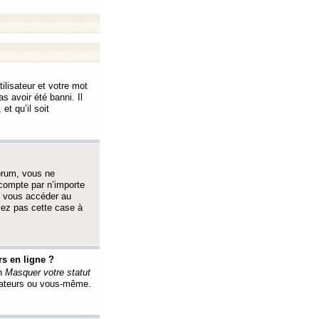
ilisateur et votre mot
s avoir été banni. Il
et qu’il soit
orum, vous ne
 compte par n’importe
i vous accéder au
oyez pas cette case à
s en ligne ?
on
Masquer votre statut
érateurs ou vous-même.