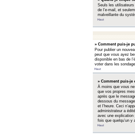
Seuls les utilisateurs
de l’e-mail, et seulem
malveillante du systè
Haut
» Comment puis-je pu
Pour publier un nouveau
peut que vous ayez bes
disponible en bas de l
voter dans les sondage
Haut
» Comment puis-je 
À moins que vous ne 
que vos propres mess
après que le message 
dessous du message l
et l’heure. Ceci n’ap
administrateur a édit
avec une explication
fois que quelqu’un y 
Haut