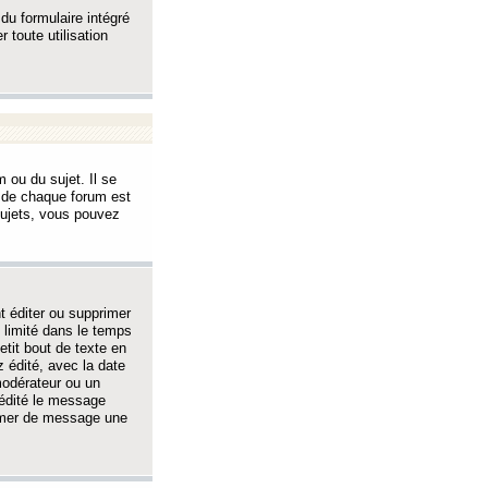
 du formulaire intégré
 toute utilisation
 ou du sujet. Il se
s de chaque forum est
sujets, vous pouvez
 éditer ou supprimer
 limité dans le temps
tit bout de texte en
 édité, avec la date
 modérateur ou un
 édité le message
rimer de message une