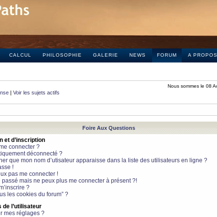
CALCUL
PHILOSOPHIE
GALERIE
NEWS
FORUM
A PROPO
Nous sommes le 08 A
onse
|
Voir les sujets actifs
Foire Aux Questions
et d’inscription
 me connecter ?
tiquement déconnecté ?
 que mon nom d’utisateur apparaisse dans la liste des utilisateurs en ligne ?
sse !
peux pas me connecter !
le passé mais ne peux plus me connecter à présent ?!
m’inscrire ?
ous les cookies du forum” ?
de l’utilisateur
r mes réglages ?