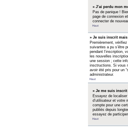
» J’ai perdu mon mo
Pas de panique ! Bien
page de connexion et
connecter de nouvea
Haut
» Je suis inscrit mai
Premièrement, vérifiez 
suivantes a pu s’être 
pendant l’inscription,
les nouvelles inscripti
une session ; cette inf
insctructions. Si vous 
avoir été pris pour un 
administrateur.
Haut
» Je me suis inscri
Essayez de localiser 
d’utilisateur et votr
compte pour une certa
publiés depuis longte
essayez de participe
Haut