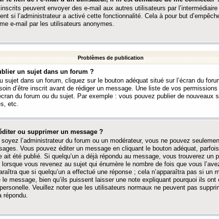
 inscrits peuvent envoyer des e-mail aux autres utilisateurs par l’intermédiaire
ent si l’administrateur a activé cette fonctionnalité. Cela à pour but d’empêcher
me e-mail par les utilisateurs anonymes.
Problèmes de publication
blier un sujet dans un forum ?
 sujet dans un forum, cliquez sur le bouton adéquat situé sur l’écran du forum
oin d’être inscrit avant de rédiger un message. Une liste de vos permission
’écran du forum ou du sujet. Par exemple : vous pouvez publier de nouveaux 
s, etc.
éditer ou supprimer un message ?
soyez l’administrateur du forum ou un modérateur, vous ne pouvez seulement
ages. Vous pouvez éditer un message en cliquant le bouton adéquat, parfois
ait été publié. Si quelqu’un a déjà répondu au message, vous trouverez un pe
orsque vous revenez au sujet qui énumère le nombre de fois que vous l’avez
paraîtra que si quelqu’un a effectué une réponse ; cela n’apparaîtra pas si un
é le message, bien qu’ils puissent laisser une note expliquant pourquoi ils ont
 personelle. Veuillez noter que les utilisateurs normaux ne peuvent pas supp
a répondu.