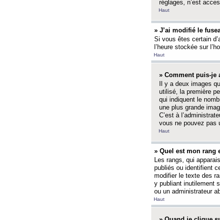
réglages, n’est access
Haut
» J’ai modifié le fuse
Si vous êtes certain d’
l’heure stockée sur l’ho
Haut
» Comment puis-je a
Il y a deux images q
utilisé, la première 
qui indiquent le nom
une plus grande image
C’est à l’administrate
vous ne pouvez pas ut
Haut
» Quel est mon rang 
Les rangs, qui apparai
publiés ou identifient 
modifier le texte des r
y publiant inutilement
ou un administrateur 
Haut
» Quand je clique su