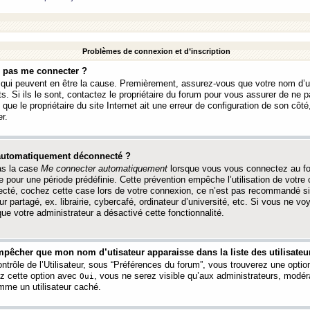
Problèmes de connexion et d’inscription
e pas me connecter ?
s qui peuvent en être la cause. Premièrement, assurez-vous que votre nom d’ut
s. Si ils le sont, contactez le propriétaire du forum pour vous assurer de ne pa
ue le propriétaire du site Internet ait une erreur de configuration de son côté, 
r.
 automatiquement déconnecté ?
as la case
Me connecter automatiquement
lorsque vous vous connectez au f
 pour une période prédéfinie. Cette prévention empêche l’utilisation de votre
necté, cochez cette case lors de votre connexion, ce n’est pas recommandé s
ur partagé, ex. librairie, cybercafé, ordinateur d’université, etc. Si vous ne v
que votre administrateur a désactivé cette fonctionnalité.
pêcher que mon nom d’utisateur apparaisse dans la liste des utilisateur
trôle de l’Utilisateur, sous “Préférences du forum”, vous trouverez une opti
ez cette option avec
, vous ne serez visible qu’aux administrateurs, mod
Oui
me un utilisateur caché.