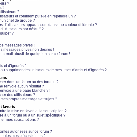
eurs ?
s ?
ilisateurs ?
lisateurs et comment puis-je en rejoindre un ?
 un chef de groupe ?
s d’utilisateurs apparaissent dans une couleur différente ?
’utilisateurs par défaut” ?
équipe” ?
de messages privés !
es messages privés non désirés !
em-mail abusif de quelqu’un sur ce forum !
is et d’ignorés ?
ou supprimer des utilisateurs de mes listes d’amis et d’ignorés ?
rums
her dans un forum ou des forums ?
e renvoie aucun résultat ?
envoie à une page blanche ?!
er des utilisateurs ?
 mes propres messages et sujets ?
t favoris
ntre la mise en favori et la souscription ?
e à un forum ou à un sujet spécifique ?
er mes souscriptions ?
ointes autorisées sur ce forum ?
toutes mes pièces jointes ?