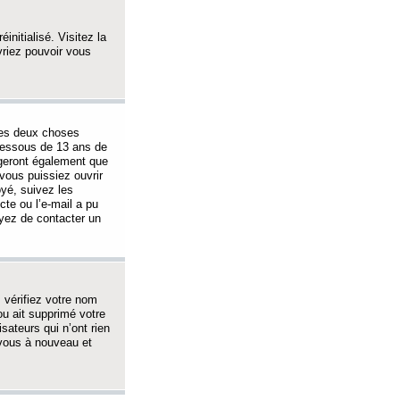
initialisé. Visitez la
vriez pouvoir vous
 des deux choses
-dessous de 13 ans de
igeront également que
vous puissiez ouvrir
oyé, suivez les
cte ou l’e-mail a pu
ayez de contacter un
, vérifiez votre nom
ou ait supprimé votre
sateurs qui n’ont rien
z-vous à nouveau et