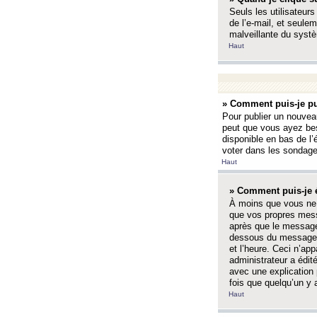
Seuls les utilisateurs
de l’e-mail, et seulem
malveillante du systè
Haut
» Comment puis-je pu
Pour publier un nouveau
peut que vous ayez bes
disponible en bas de l
voter dans les sondage
Haut
» Comment puis-je 
À moins que vous ne 
que vos propres mess
après que le message 
dessous du message l
et l’heure. Ceci n’ap
administrateur a édit
avec une explication
fois que quelqu’un y 
Haut