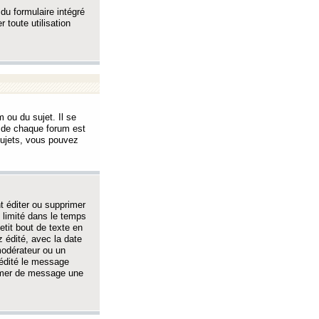
 du formulaire intégré
 toute utilisation
 ou du sujet. Il se
s de chaque forum est
sujets, vous pouvez
 éditer ou supprimer
 limité dans le temps
tit bout de texte en
 édité, avec la date
 modérateur ou un
 édité le message
rimer de message une