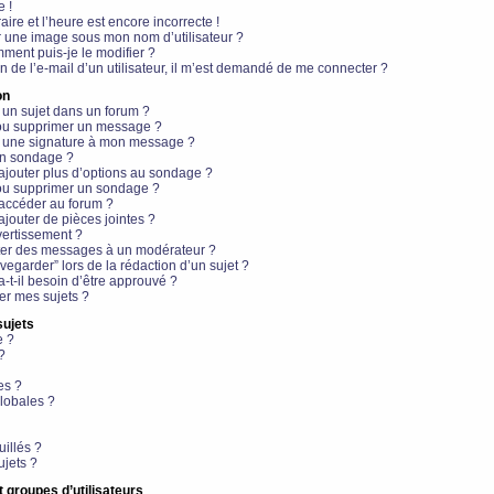
e !
aire et l’heure est encore incorrecte !
r une image sous mon nom d’utilisateur ?
ment puis-je le modifier ?
en de l’e-mail d’un utilisateur, il m’est demandé de me connecter ?
on
 un sujet dans un forum ?
 ou supprimer un message ?
r une signature à mon message ?
un sondage ?
ajouter plus d’options au sondage ?
ou supprimer un sondage ?
 accéder au forum ?
ajouter de pièces jointes ?
vertissement ?
ter des messages à un modérateur ?
egarder” lors de la rédaction d’un sujet ?
t-il besoin d’être approuvé ?
r mes sujets ?
sujets
e ?
?
es ?
lobales ?
uillés ?
ujets ?
t groupes d’utilisateurs