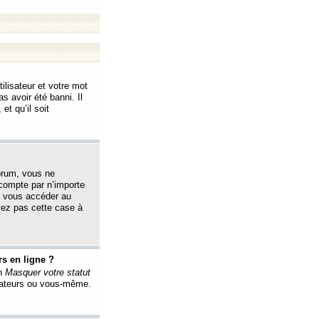
ilisateur et votre mot
s avoir été banni. Il
et qu’il soit
orum, vous ne
 compte par n’importe
i vous accéder au
oyez pas cette case à
s en ligne ?
on
Masquer votre statut
érateurs ou vous-même.