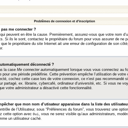
Problèmes de connexion et d’inscription
e pas me connecter ?
s qui peuvent en être la cause. Premièrement, assurez-vous que votre nom d’ut
s. Si ils le sont, contactez le propriétaire du forum pour vous assurer de ne pa
ue le propriétaire du site Internet ait une erreur de configuration de son côté, 
r.
 automatiquement déconnecté ?
as la case
Me connecter automatiquement
lorsque vous vous connectez au f
 pour une période prédéfinie. Cette prévention empêche l’utilisation de votre
necté, cochez cette case lors de votre connexion, ce n’est pas recommandé s
ur partagé, ex. librairie, cybercafé, ordinateur d’université, etc. Si vous ne v
que votre administrateur a désactivé cette fonctionnalité.
pêcher que mon nom d’utisateur apparaisse dans la liste des utilisateur
trôle de l’Utilisateur, sous “Préférences du forum”, vous trouverez une opti
ez cette option avec
, vous ne serez visible qu’aux administrateurs, mod
Oui
me un utilisateur caché.