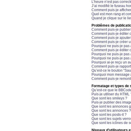
L’heure n’est pas correct
J’ai modifié le fuseau hor
Comment puis-je affiche
Quel est mon rang et com
Quand je clique sur le li
Problèmes de publicati
Comment puis-je publier
Comment puis-je éditer
Comment puis-je ajoute
Comment puis-je créer 
Pourquoi ne puis-je pas 
Comment puis-je éditer 
Pourquoi ne puis-je pas
Pourquoi ne puis-je pas 
Pourquoi ai-je reçu un a
Comment puis-je rappor
Qu’est-ce le bouton “Sauv
Pourquoi mon message a-
Comment puis-je remonte
Formatage et types de 
Qu’est-ce que le BBCod
Puis-je utiliser du HTML 
Que sont les smileys ?
Puis-je publier des imag
Que sont les annonces g
Que sont les annonces ?
Que sont les posts-it ?
Que sont les sujets verro
Que sont les icônes de s
Niveaux d’utilisateurs e