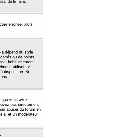
éal de le faire.
ncore erronée, alors
ela dépend du style
 carrés ou de points,
nde, habituellement
haque utilisateur.
à disposition. Si
sons.
s que vous avez
 pouvez pas directement
 pas abuser du forum en
ela, et un modérateur
?