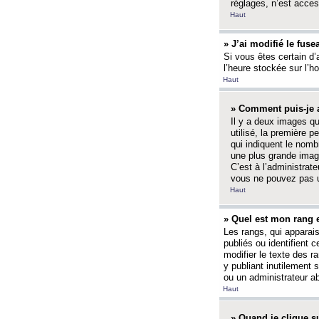
réglages, n’est access
Haut
» J’ai modifié le fuse
Si vous êtes certain d’
l’heure stockée sur l’ho
Haut
» Comment puis-je a
Il y a deux images q
utilisé, la première 
qui indiquent le nom
une plus grande image
C’est à l’administrate
vous ne pouvez pas ut
Haut
» Quel est mon rang 
Les rangs, qui apparai
publiés ou identifient 
modifier le texte des r
y publiant inutilement
ou un administrateur 
Haut
» Quand je clique su