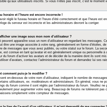
ible qu’aux utilisateurs inscrits. Si vous n’êtes pas inscrit, c’est le moment id
au horaire et l’heure est encore incorrecte !
avoir réglé le fuseau horaire et l’heure d’été correctement et que l’heure est e
rloge du serveur est incorrecte et les administrateurs devront la corriger.
fficher une image sous mon nom d’utilisateur ?
ui peuvent apparaître sous un nom d’utilisateur en regardant les messages. C
peut être une image associée à votre rang, généralement en forme d’étoiles, de
bre de messages que vous avez publiés, ou votre statut sur le forum. La seco
, est connue en tant qu’avatar et est généralement unique ou personnelle à c
ur du forum d’activer les avatars et de décider de la manière dont ils sont mis 
iliser d’avatars, contactez l’administrateur du forum et demandez lui ses rai
et comment puis-je le modifier ?
ssent en-dessous de votre nom d’utilisateur, indiquent le nombre de message
certains utilisateurs, ex. modérateurs et administateurs. En général, vous ne
angs du forum comme il sont réglés par l’administrateur du forum. Veuillez ne
 seulement pour augmenter votre rang. Beaucoup de forums ne toléreront pas c
abaissera simplement votre compteur de messages.
r le lien de l’e-mail d’un utilisateur, il m’est demandé de me connecter 