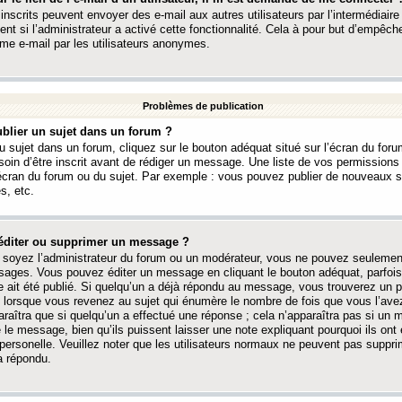
 inscrits peuvent envoyer des e-mail aux autres utilisateurs par l’intermédiaire
ent si l’administrateur a activé cette fonctionnalité. Cela à pour but d’empêcher
me e-mail par les utilisateurs anonymes.
Problèmes de publication
blier un sujet dans un forum ?
 sujet dans un forum, cliquez sur le bouton adéquat situé sur l’écran du forum
oin d’être inscrit avant de rédiger un message. Une liste de vos permission
’écran du forum ou du sujet. Par exemple : vous pouvez publier de nouveaux 
s, etc.
éditer ou supprimer un message ?
soyez l’administrateur du forum ou un modérateur, vous ne pouvez seulement
ages. Vous pouvez éditer un message en cliquant le bouton adéquat, parfois
ait été publié. Si quelqu’un a déjà répondu au message, vous trouverez un pe
orsque vous revenez au sujet qui énumère le nombre de fois que vous l’avez
paraîtra que si quelqu’un a effectué une réponse ; cela n’apparaîtra pas si un
é le message, bien qu’ils puissent laisser une note expliquant pourquoi ils ont
 personelle. Veuillez noter que les utilisateurs normaux ne peuvent pas supp
a répondu.