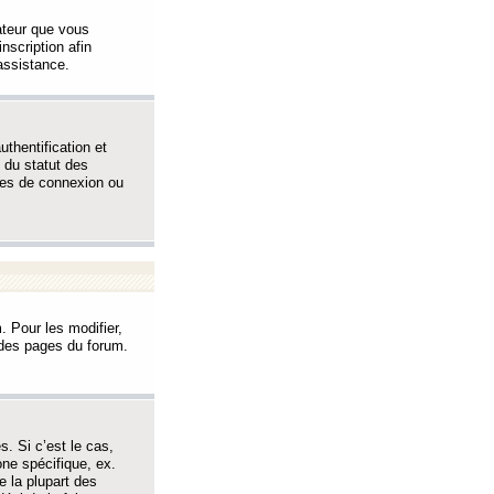
sateur que vous
inscription afin
assistance.
thentification et
 du statut des
èmes de connexion ou
. Pour les modifier,
t des pages du forum.
s. Si c’est le cas,
one spécifique, ex.
e la plupart des