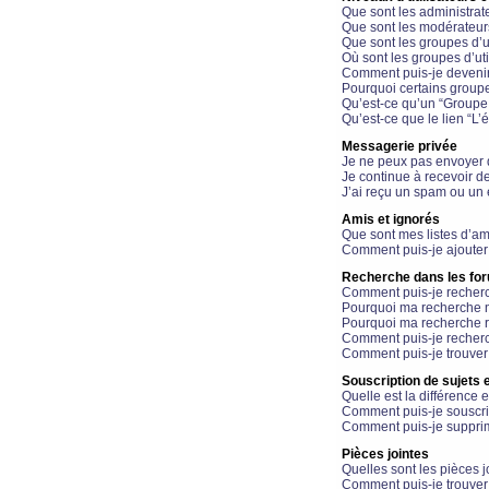
Que sont les administrat
Que sont les modérateur
Que sont les groupes d’ut
Où sont les groupes d’uti
Comment puis-je devenir
Pourquoi certains groupe
Qu’est-ce qu’un “Groupe d
Qu’est-ce que le lien “L’
Messagerie privée
Je ne peux pas envoyer 
Je continue à recevoir d
J’ai reçu un spam ou un 
Amis et ignorés
Que sont mes listes d’am
Comment puis-je ajouter 
Recherche dans les fo
Comment puis-je recherc
Pourquoi ma recherche n
Pourquoi ma recherche r
Comment puis-je recherch
Comment puis-je trouver
Souscription de sujets e
Quelle est la différence e
Comment puis-je souscrir
Comment puis-je supprim
Pièces jointes
Quelles sont les pièces j
Comment puis-je trouver 