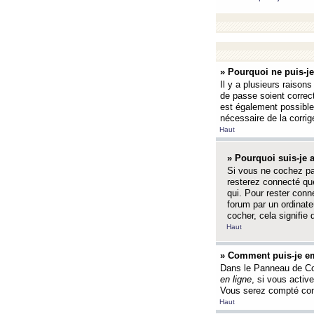
» Pourquoi ne puis-j
Il y a plusieurs raison
de passe soient correct
est également possible q
nécessaire de la corrige
Haut
» Pourquoi suis-je
Si vous ne cochez p
resterez connecté que
qui. Pour rester con
forum par un ordinate
cocher, cela signifie 
Haut
» Comment puis-je em
Dans le Panneau de Con
en ligne
, si vous activ
Vous serez compté com
Haut