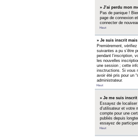
» J’ai perdu mon mo
Pas de panique ! Bien
page de connexion et
connecter de nouvea
Haut
» Je suis inscrit mai
Premièrement, vérifiez 
suivantes a pu s’être 
pendant l’inscription,
les nouvelles inscripti
une session ; cette inf
insctructions. Si vous 
avoir été pris pour un 
administrateur.
Haut
» Je me suis inscri
Essayez de localiser 
d’utilisateur et votr
compte pour une certa
publiés depuis longte
essayez de participe
Haut