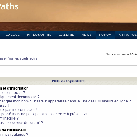
CALCUL
PHILOSOPHIE
GALERIE
NEWS
FORUM
A PROPO
Nous sommes le 06 A
onse
|
Voir les sujets actifs
Foire Aux Questions
et d’inscription
 me connecter ?
tiquement déconnecté ?
 que mon nom d’utisateur apparaisse dans la liste des utilisateurs en ligne ?
sse !
peux pas me connecter !
le passé mais ne peux plus me connecter à présent ?!
m’inscrire ?
ous les cookies du forum” ?
de l’utilisateur
r mes réglages ?