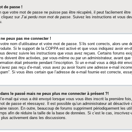
t de passe !
 que votre mot de passe ne puisse pas être récupéré, il peut facilement être ré
 cliquez sur
J’ai perdu mon mot de passe
. Suivez les instructions et vous de
u.
s ne peux pas me connecter !
votre nom d’utilisateur et votre mot de passe. S’ils sont corrects, alors une
produite. Si le support de la COPPA est activé et que vous indiquiez avoir en
 vous devrez suivre les instructions que vous avez reçues. Certains forums ex
ons doivent être activées, par vous-même ou par un administrateur, avant que 
ormation était présente pendant l’inscription. Si un e-mail vous a déjà été env
n’avez pas reçu d’e-mail, vous avez pu avoir fourni une adresse e-mail incorre
“spam”. Si vous êtes certain que l’adresse de e-mail fournie est correcte, ess
t dans le passé mais ne peux plus me connecter à présent ?!
l’e-mail qui vous a été envoyé lorsque vous vous êtes inscrit la première fois
e mot de passe et réessayez. Il est possible qu’un administrateur ait désactivé 
ine raison. En outre, beaucoup de forums suppriment périodiquement les utili
mps afin de réduire la taille de la base de données. Si c’est le cas, inscrive
r plus activement dans les discussions.