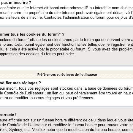
 pas m’inscrire ?
ropriétaire du site Internet ait banni votre adresse IP ou interdit le nom d’utili
vous inscrire. Le propriétaire du site Internet peut avoir également désactivé l’
 visiteurs de s’inscrire. Contactez l’administrateur du forum pour de plus d’
rimer tous les cookies du forum” ?
ookies du forum” efface les cookies crées par le forum qui conservent votre au
e forum. Cela fournit également des fonctionnalités telles que l’enregistrement
u, si cela a été activé par le propriétaire du forum. Si vous avez des probl
uppression des cookies du forum peut aider.
Préférences et réglages de l’utilisateur
difier mes réglages ?
teur inscrit, tous vos réglages sont stockés dans la base de données du forum
e Contrôle de l’utilisateur ; un lien qui peut généralement être trouvé en hau
tra de modifier tous vos réglages et vos préférences.
correcte !
heure affichée soit sur un fuseau horaire différent de celui dans lequel vous ête
 de Contrôle de l’Utilisateur et modifiez le fuseau horaire pour trouver votre z
ork, Sydney, etc. Veuillez noter que la modification du fuseau horaire, comm