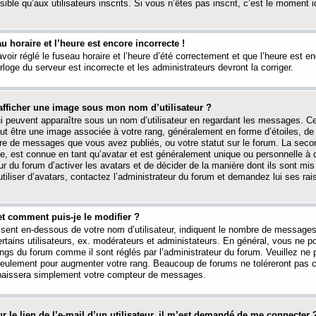
ible qu’aux utilisateurs inscrits. Si vous n’êtes pas inscrit, c’est le moment id
au horaire et l’heure est encore incorrecte !
avoir réglé le fuseau horaire et l’heure d’été correctement et que l’heure est e
rloge du serveur est incorrecte et les administrateurs devront la corriger.
fficher une image sous mon nom d’utilisateur ?
ui peuvent apparaître sous un nom d’utilisateur en regardant les messages. C
peut être une image associée à votre rang, généralement en forme d’étoiles, de
bre de messages que vous avez publiés, ou votre statut sur le forum. La seco
, est connue en tant qu’avatar et est généralement unique ou personnelle à c
ur du forum d’activer les avatars et de décider de la manière dont ils sont mis 
iliser d’avatars, contactez l’administrateur du forum et demandez lui ses rai
et comment puis-je le modifier ?
ssent en-dessous de votre nom d’utilisateur, indiquent le nombre de message
certains utilisateurs, ex. modérateurs et administateurs. En général, vous ne
angs du forum comme il sont réglés par l’administrateur du forum. Veuillez ne
 seulement pour augmenter votre rang. Beaucoup de forums ne toléreront pas c
abaissera simplement votre compteur de messages.
r le lien de l’e-mail d’un utilisateur, il m’est demandé de me connecter 