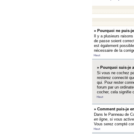
» Pourquoi ne puis-j
Il y a plusieurs raison
de passe soient correct
est également possible q
nécessaire de la corrige
Haut
» Pourquoi suis-je
Si vous ne cochez p
resterez connecté que
qui. Pour rester con
forum par un ordinate
cocher, cela signifie 
Haut
» Comment puis-je em
Dans le Panneau de Con
en ligne
, si vous activ
Vous serez compté com
Haut