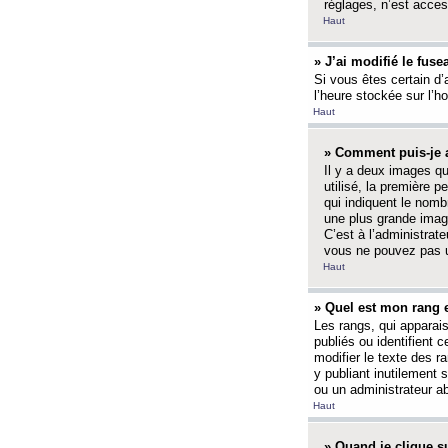
réglages, n’est access
Haut
» J’ai modifié le fuse
Si vous êtes certain d’
l’heure stockée sur l’ho
Haut
» Comment puis-je a
Il y a deux images q
utilisé, la première 
qui indiquent le nom
une plus grande image
C’est à l’administrate
vous ne pouvez pas ut
Haut
» Quel est mon rang 
Les rangs, qui apparai
publiés ou identifient 
modifier le texte des r
y publiant inutilement
ou un administrateur 
Haut
» Quand je clique su