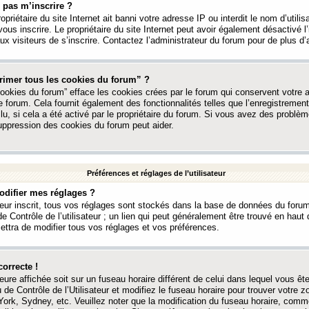
 pas m’inscrire ?
ropriétaire du site Internet ait banni votre adresse IP ou interdit le nom d’utili
vous inscrire. Le propriétaire du site Internet peut avoir également désactivé l’
 visiteurs de s’inscrire. Contactez l’administrateur du forum pour de plus d’
rimer tous les cookies du forum” ?
ookies du forum” efface les cookies crées par le forum qui conservent votre au
e forum. Cela fournit également des fonctionnalités telles que l’enregistrement
u, si cela a été activé par le propriétaire du forum. Si vous avez des probl
uppression des cookies du forum peut aider.
Préférences et réglages de l’utilisateur
difier mes réglages ?
teur inscrit, tous vos réglages sont stockés dans la base de données du forum
e Contrôle de l’utilisateur ; un lien qui peut généralement être trouvé en hau
tra de modifier tous vos réglages et vos préférences.
correcte !
heure affichée soit sur un fuseau horaire différent de celui dans lequel vous ête
 de Contrôle de l’Utilisateur et modifiez le fuseau horaire pour trouver votre z
ork, Sydney, etc. Veuillez noter que la modification du fuseau horaire, comm