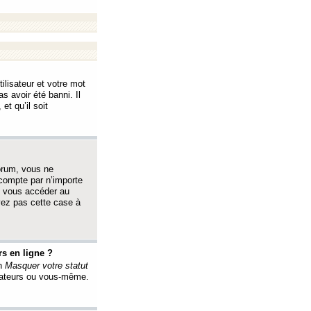
ilisateur et votre mot
s avoir été banni. Il
et qu’il soit
orum, vous ne
 compte par n’importe
i vous accéder au
oyez pas cette case à
s en ligne ?
on
Masquer votre statut
érateurs ou vous-même.