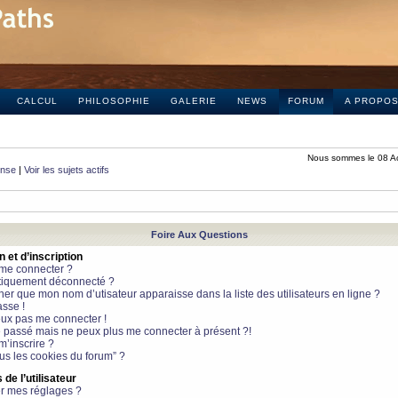
CALCUL
PHILOSOPHIE
GALERIE
NEWS
FORUM
A PROPO
Nous sommes le 08 A
onse
|
Voir les sujets actifs
Foire Aux Questions
et d’inscription
 me connecter ?
tiquement déconnecté ?
 que mon nom d’utisateur apparaisse dans la liste des utilisateurs en ligne ?
sse !
peux pas me connecter !
le passé mais ne peux plus me connecter à présent ?!
m’inscrire ?
ous les cookies du forum” ?
de l’utilisateur
r mes réglages ?