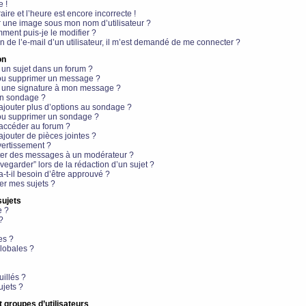
e !
aire et l’heure est encore incorrecte !
r une image sous mon nom d’utilisateur ?
ment puis-je le modifier ?
en de l’e-mail d’un utilisateur, il m’est demandé de me connecter ?
on
 un sujet dans un forum ?
 ou supprimer un message ?
r une signature à mon message ?
un sondage ?
ajouter plus d’options au sondage ?
ou supprimer un sondage ?
 accéder au forum ?
ajouter de pièces jointes ?
vertissement ?
ter des messages à un modérateur ?
egarder” lors de la rédaction d’un sujet ?
t-il besoin d’être approuvé ?
r mes sujets ?
sujets
e ?
?
es ?
lobales ?
uillés ?
ujets ?
t groupes d’utilisateurs