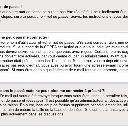
t de passe !
 que votre mot de passe ne puisse pas être récupéré, il peut facilement être ré
 cliquez sur
J’ai perdu mon mot de passe
. Suivez les instructions et vous de
u.
s ne peux pas me connecter !
votre nom d’utilisateur et votre mot de passe. S’ils sont corrects, alors une
produite. Si le support de la COPPA est activé et que vous indiquiez avoir en
 vous devrez suivre les instructions que vous avez reçues. Certains forums ex
ons doivent être activées, par vous-même ou par un administrateur, avant que 
ormation était présente pendant l’inscription. Si un e-mail vous a déjà été env
n’avez pas reçu d’e-mail, vous avez pu avoir fourni une adresse e-mail incorre
“spam”. Si vous êtes certain que l’adresse de e-mail fournie est correcte, ess
t dans le passé mais ne peux plus me connecter à présent ?!
l’e-mail qui vous a été envoyé lorsque vous vous êtes inscrit la première fois
e mot de passe et réessayez. Il est possible qu’un administrateur ait désactivé 
ine raison. En outre, beaucoup de forums suppriment périodiquement les utili
mps afin de réduire la taille de la base de données. Si c’est le cas, inscrive
r plus activement dans les discussions.