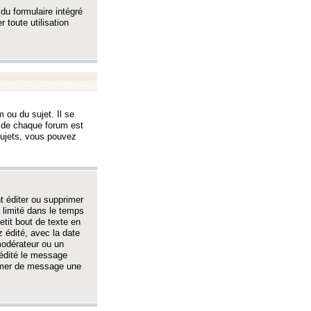
 du formulaire intégré
 toute utilisation
 ou du sujet. Il se
s de chaque forum est
sujets, vous pouvez
 éditer ou supprimer
 limité dans le temps
tit bout de texte en
 édité, avec la date
 modérateur ou un
 édité le message
rimer de message une