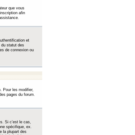
sateur que vous
inscription afin
assistance.
thentification et
 du statut des
èmes de connexion ou
. Pour les modifier,
t des pages du forum.
s. Si c’est le cas,
one spécifique, ex.
e la plupart des