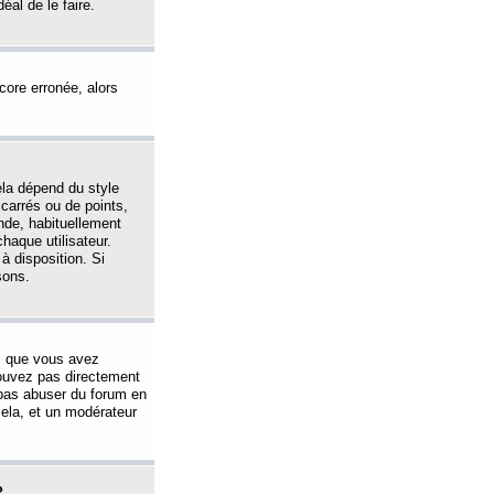
éal de le faire.
ncore erronée, alors
ela dépend du style
 carrés ou de points,
nde, habituellement
haque utilisateur.
à disposition. Si
sons.
s que vous avez
 pouvez pas directement
 pas abuser du forum en
ela, et un modérateur
?