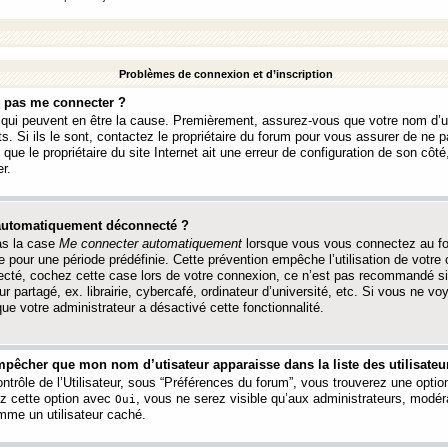
Problèmes de connexion et d’inscription
e pas me connecter ?
s qui peuvent en être la cause. Premièrement, assurez-vous que votre nom d’ut
s. Si ils le sont, contactez le propriétaire du forum pour vous assurer de ne pa
ue le propriétaire du site Internet ait une erreur de configuration de son côté, 
r.
 automatiquement déconnecté ?
as la case
Me connecter automatiquement
lorsque vous vous connectez au f
 pour une période prédéfinie. Cette prévention empêche l’utilisation de votre
necté, cochez cette case lors de votre connexion, ce n’est pas recommandé s
ur partagé, ex. librairie, cybercafé, ordinateur d’université, etc. Si vous ne v
que votre administrateur a désactivé cette fonctionnalité.
pêcher que mon nom d’utisateur apparaisse dans la liste des utilisateur
trôle de l’Utilisateur, sous “Préférences du forum”, vous trouverez une opti
ez cette option avec
, vous ne serez visible qu’aux administrateurs, mod
Oui
me un utilisateur caché.