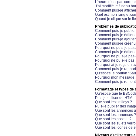
L’heure n’est pas correct
J’ai modifié le fuseau hor
Comment puis-je affiche
Quel est mon rang et com
Quand je clique sur le li
Problèmes de publicati
Comment puis-je publier
Comment puis-je éditer
Comment puis-je ajoute
Comment puis-je créer 
Pourquoi ne puis-je pas 
Comment puis-je éditer 
Pourquoi ne puis-je pas
Pourquoi ne puis-je pas 
Pourquoi ai-je reçu un a
Comment puis-je rappor
Qu’est-ce le bouton “Sauv
Pourquoi mon message a-
Comment puis-je remonte
Formatage et types de 
Qu’est-ce que le BBCod
Puis-je utiliser du HTML 
Que sont les smileys ?
Puis-je publier des imag
Que sont les annonces g
Que sont les annonces ?
Que sont les posts-it ?
Que sont les sujets verro
Que sont les icônes de s
Niveaux d’utilisateurs e