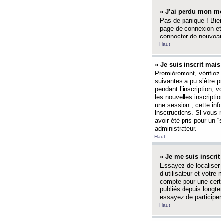
» J’ai perdu mon mo
Pas de panique ! Bien
page de connexion et
connecter de nouvea
Haut
» Je suis inscrit mai
Premièrement, vérifiez 
suivantes a pu s’être 
pendant l’inscription,
les nouvelles inscripti
une session ; cette inf
insctructions. Si vous 
avoir été pris pour un 
administrateur.
Haut
» Je me suis inscri
Essayez de localiser 
d’utilisateur et votr
compte pour une certa
publiés depuis longte
essayez de participe
Haut