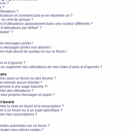
eurs ?
s ?
ilisateurs ?
lisateurs et comment puis-je en rejoindre un ?
 un chef de groupe ?
s d’utilisateurs apparaissent dans une couleur différente ?
’utilisateurs par défaut” ?
équipe” ?
de messages privés !
es messages privés non désirés !
em-mail abusif de quelqu’un sur ce forum !
is et d’ignorés ?
ou supprimer des utilisateurs de mes listes d’amis et d’ignorés ?
rums
her dans un forum ou des forums ?
e renvoie aucun résultat ?
envoie à une page blanche ?!
er des utilisateurs ?
 mes propres messages et sujets ?
t favoris
ntre la mise en favori et la souscription ?
e à un forum ou à un sujet spécifique ?
er mes souscriptions ?
ointes autorisées sur ce forum ?
toutes mes pièces jointes ?