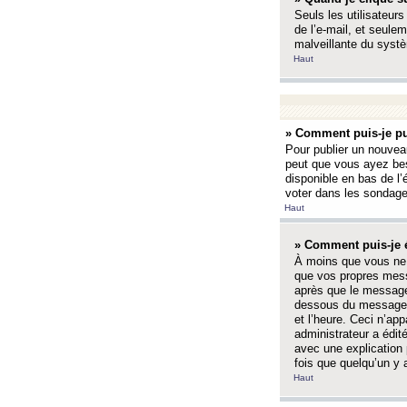
Seuls les utilisateurs
de l’e-mail, et seulem
malveillante du systè
Haut
» Comment puis-je pu
Pour publier un nouveau
peut que vous ayez bes
disponible en bas de l
voter dans les sondage
Haut
» Comment puis-je 
À moins que vous ne 
que vos propres mess
après que le message 
dessous du message l
et l’heure. Ceci n’ap
administrateur a édit
avec une explication
fois que quelqu’un y 
Haut