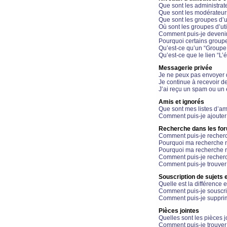
Que sont les administrat
Que sont les modérateur
Que sont les groupes d’ut
Où sont les groupes d’uti
Comment puis-je devenir
Pourquoi certains groupe
Qu’est-ce qu’un “Groupe d
Qu’est-ce que le lien “L’
Messagerie privée
Je ne peux pas envoyer 
Je continue à recevoir d
J’ai reçu un spam ou un 
Amis et ignorés
Que sont mes listes d’am
Comment puis-je ajouter 
Recherche dans les fo
Comment puis-je recherc
Pourquoi ma recherche n
Pourquoi ma recherche r
Comment puis-je recherch
Comment puis-je trouver
Souscription de sujets e
Quelle est la différence e
Comment puis-je souscrir
Comment puis-je supprim
Pièces jointes
Quelles sont les pièces j
Comment puis-je trouver 