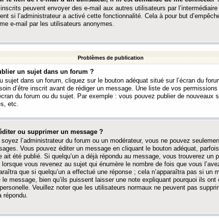
 inscrits peuvent envoyer des e-mail aux autres utilisateurs par l’intermédiaire
ent si l’administrateur a activé cette fonctionnalité. Cela à pour but d’empêcher
me e-mail par les utilisateurs anonymes.
Problèmes de publication
blier un sujet dans un forum ?
 sujet dans un forum, cliquez sur le bouton adéquat situé sur l’écran du forum
oin d’être inscrit avant de rédiger un message. Une liste de vos permission
’écran du forum ou du sujet. Par exemple : vous pouvez publier de nouveaux 
s, etc.
éditer ou supprimer un message ?
soyez l’administrateur du forum ou un modérateur, vous ne pouvez seulement
ages. Vous pouvez éditer un message en cliquant le bouton adéquat, parfois
ait été publié. Si quelqu’un a déjà répondu au message, vous trouverez un pe
orsque vous revenez au sujet qui énumère le nombre de fois que vous l’avez
paraîtra que si quelqu’un a effectué une réponse ; cela n’apparaîtra pas si un
é le message, bien qu’ils puissent laisser une note expliquant pourquoi ils ont
 personelle. Veuillez noter que les utilisateurs normaux ne peuvent pas supp
a répondu.