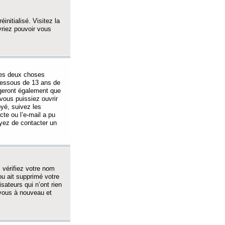
initialisé. Visitez la
vriez pouvoir vous
 des deux choses
-dessous de 13 ans de
igeront également que
vous puissiez ouvrir
oyé, suivez les
cte ou l’e-mail a pu
ayez de contacter un
, vérifiez votre nom
ou ait supprimé votre
sateurs qui n’ont rien
z-vous à nouveau et