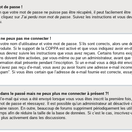
t de passe !
 que votre mot de passe ne puisse pas être récupéré, il peut facilement être ré
 cliquez sur
J’ai perdu mon mot de passe
. Suivez les instructions et vous de
u.
s ne peux pas me connecter !
votre nom d’utilisateur et votre mot de passe. S’ils sont corrects, alors une
produite. Si le support de la COPPA est activé et que vous indiquiez avoir en
 vous devrez suivre les instructions que vous avez reçues. Certains forums ex
ons doivent être activées, par vous-même ou par un administrateur, avant que 
ormation était présente pendant l’inscription. Si un e-mail vous a déjà été env
n’avez pas reçu d’e-mail, vous avez pu avoir fourni une adresse e-mail incorre
“spam”. Si vous êtes certain que l’adresse de e-mail fournie est correcte, ess
t dans le passé mais ne peux plus me connecter à présent ?!
l’e-mail qui vous a été envoyé lorsque vous vous êtes inscrit la première fois
e mot de passe et réessayez. Il est possible qu’un administrateur ait désactivé 
ine raison. En outre, beaucoup de forums suppriment périodiquement les utili
mps afin de réduire la taille de la base de données. Si c’est le cas, inscrive
r plus activement dans les discussions.