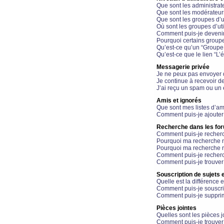
Que sont les administrat
Que sont les modérateur
Que sont les groupes d’ut
Où sont les groupes d’uti
Comment puis-je devenir
Pourquoi certains groupe
Qu’est-ce qu’un “Groupe d
Qu’est-ce que le lien “L’
Messagerie privée
Je ne peux pas envoyer 
Je continue à recevoir d
J’ai reçu un spam ou un 
Amis et ignorés
Que sont mes listes d’am
Comment puis-je ajouter 
Recherche dans les fo
Comment puis-je recherc
Pourquoi ma recherche n
Pourquoi ma recherche r
Comment puis-je recherch
Comment puis-je trouver
Souscription de sujets e
Quelle est la différence e
Comment puis-je souscrir
Comment puis-je supprim
Pièces jointes
Quelles sont les pièces j
Comment puis-je trouver 