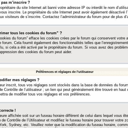
 pas m’inscrire ?
ropriétaire du site Internet ait banni votre adresse IP ou interdit le nom d’utili
vous inscrire. Le propriétaire du site Internet peut avoir également désactivé l’
 visiteurs de s’inscrire. Contactez l’administrateur du forum pour de plus d’
rimer tous les cookies du forum” ?
ookies du forum” efface les cookies crées par le forum qui conservent votre au
e forum. Cela fournit également des fonctionnalités telles que l’enregistrement
u, si cela a été activé par le propriétaire du forum. Si vous avez des probl
uppression des cookies du forum peut aider.
Préférences et réglages de l’utilisateur
difier mes réglages ?
teur inscrit, tous vos réglages sont stockés dans la base de données du forum
e Contrôle de l’utilisateur ; un lien qui peut généralement être trouvé en hau
tra de modifier tous vos réglages et vos préférences.
correcte !
heure affichée soit sur un fuseau horaire différent de celui dans lequel vous ête
 de Contrôle de l’Utilisateur et modifiez le fuseau horaire pour trouver votre z
ork, Sydney, etc. Veuillez noter que la modification du fuseau horaire, comm