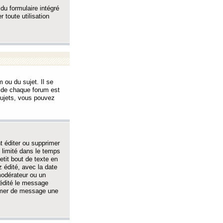
 du formulaire intégré
 toute utilisation
 ou du sujet. Il se
s de chaque forum est
sujets, vous pouvez
 éditer ou supprimer
 limité dans le temps
tit bout de texte en
 édité, avec la date
 modérateur ou un
 édité le message
rimer de message une