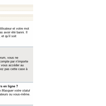
ilisateur et votre mot
s avoir été banni. Il
et qu’il soit
orum, vous ne
 compte par n’importe
i vous accéder au
oyez pas cette case à
s en ligne ?
on
Masquer votre statut
érateurs ou vous-même.