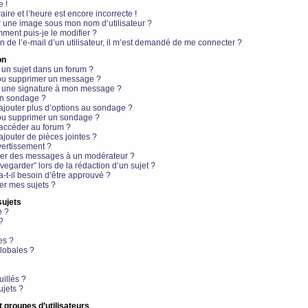
e !
aire et l’heure est encore incorrecte !
r une image sous mon nom d’utilisateur ?
ment puis-je le modifier ?
en de l’e-mail d’un utilisateur, il m’est demandé de me connecter ?
on
 un sujet dans un forum ?
 ou supprimer un message ?
r une signature à mon message ?
un sondage ?
ajouter plus d’options au sondage ?
ou supprimer un sondage ?
 accéder au forum ?
ajouter de pièces jointes ?
vertissement ?
ter des messages à un modérateur ?
egarder” lors de la rédaction d’un sujet ?
t-il besoin d’être approuvé ?
r mes sujets ?
sujets
e ?
?
es ?
lobales ?
uillés ?
ujets ?
t groupes d’utilisateurs