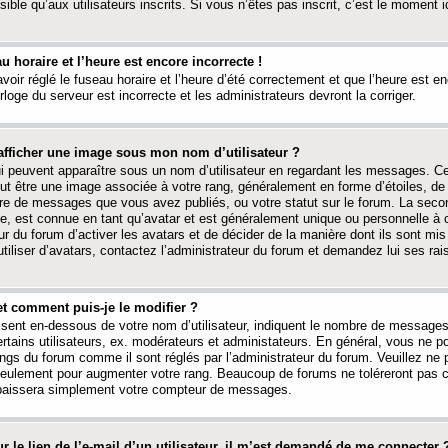
ible qu’aux utilisateurs inscrits. Si vous n’êtes pas inscrit, c’est le moment id
au horaire et l’heure est encore incorrecte !
avoir réglé le fuseau horaire et l’heure d’été correctement et que l’heure est e
rloge du serveur est incorrecte et les administrateurs devront la corriger.
fficher une image sous mon nom d’utilisateur ?
ui peuvent apparaître sous un nom d’utilisateur en regardant les messages. C
peut être une image associée à votre rang, généralement en forme d’étoiles, de
bre de messages que vous avez publiés, ou votre statut sur le forum. La seco
, est connue en tant qu’avatar et est généralement unique ou personnelle à c
ur du forum d’activer les avatars et de décider de la manière dont ils sont mis 
iliser d’avatars, contactez l’administrateur du forum et demandez lui ses rai
et comment puis-je le modifier ?
ssent en-dessous de votre nom d’utilisateur, indiquent le nombre de message
certains utilisateurs, ex. modérateurs et administateurs. En général, vous ne
angs du forum comme il sont réglés par l’administrateur du forum. Veuillez ne
 seulement pour augmenter votre rang. Beaucoup de forums ne toléreront pas c
abaissera simplement votre compteur de messages.
r le lien de l’e-mail d’un utilisateur, il m’est demandé de me connecter 