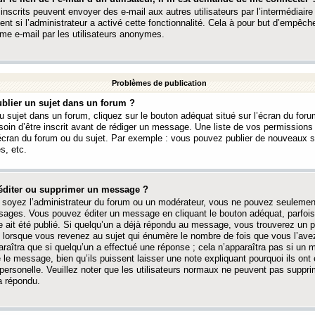
 inscrits peuvent envoyer des e-mail aux autres utilisateurs par l’intermédiaire
ent si l’administrateur a activé cette fonctionnalité. Cela à pour but d’empêcher
me e-mail par les utilisateurs anonymes.
Problèmes de publication
blier un sujet dans un forum ?
 sujet dans un forum, cliquez sur le bouton adéquat situé sur l’écran du forum
oin d’être inscrit avant de rédiger un message. Une liste de vos permission
’écran du forum ou du sujet. Par exemple : vous pouvez publier de nouveaux 
s, etc.
éditer ou supprimer un message ?
soyez l’administrateur du forum ou un modérateur, vous ne pouvez seulement
ages. Vous pouvez éditer un message en cliquant le bouton adéquat, parfois
ait été publié. Si quelqu’un a déjà répondu au message, vous trouverez un pe
orsque vous revenez au sujet qui énumère le nombre de fois que vous l’avez
paraîtra que si quelqu’un a effectué une réponse ; cela n’apparaîtra pas si un
é le message, bien qu’ils puissent laisser une note expliquant pourquoi ils ont
 personelle. Veuillez noter que les utilisateurs normaux ne peuvent pas supp
a répondu.