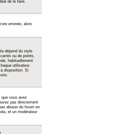
éal de le faire.
ncore erronée, alors
ela dépend du style
 carrés ou de points,
nde, habituellement
haque utilisateur.
à disposition. Si
sons.
s que vous avez
 pouvez pas directement
 pas abuser du forum en
ela, et un modérateur
?