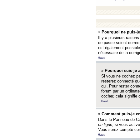
» Pourquoi ne puis-j
Il y a plusieurs raison
de passe soient correct
est également possible q
nécessaire de la corrige
Haut
» Pourquoi suis-je
Si vous ne cochez p
resterez connecté que
qui. Pour rester con
forum par un ordinate
cocher, cela signifie 
Haut
» Comment puis-je em
Dans le Panneau de Con
en ligne
, si vous activ
Vous serez compté com
Haut