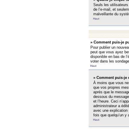
Seuls les utilisateurs
de l’e-mail, et seulem
malveillante du systè
Haut
» Comment puis-je pu
Pour publier un nouveau
peut que vous ayez bes
disponible en bas de l
voter dans les sondage
Haut
» Comment puis-je 
À moins que vous ne 
que vos propres mess
après que le message 
dessous du message l
et l’heure. Ceci n’ap
administrateur a édit
avec une explication
fois que quelqu’un y 
Haut