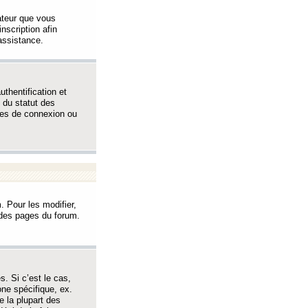
sateur que vous
inscription afin
assistance.
thentification et
 du statut des
èmes de connexion ou
. Pour les modifier,
t des pages du forum.
s. Si c’est le cas,
one spécifique, ex.
e la plupart des