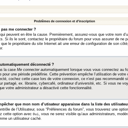
Problèmes de connexion et d’inscription
e pas me connecter ?
s qui peuvent en être la cause. Premièrement, assurez-vous que votre nom d’ut
s. Si ils le sont, contactez le propriétaire du forum pour vous assurer de ne pa
ue le propriétaire du site Internet ait une erreur de configuration de son côté, 
r.
 automatiquement déconnecté ?
as la case
Me connecter automatiquement
lorsque vous vous connectez au f
 pour une période prédéfinie. Cette prévention empêche l’utilisation de votre
necté, cochez cette case lors de votre connexion, ce n’est pas recommandé s
ur partagé, ex. librairie, cybercafé, ordinateur d’université, etc. Si vous ne v
que votre administrateur a désactivé cette fonctionnalité.
pêcher que mon nom d’utisateur apparaisse dans la liste des utilisateur
trôle de l’Utilisateur, sous “Préférences du forum”, vous trouverez une opti
ez cette option avec
, vous ne serez visible qu’aux administrateurs, mod
Oui
me un utilisateur caché.