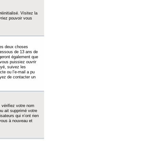
initialisé. Visitez la
vriez pouvoir vous
 des deux choses
-dessous de 13 ans de
igeront également que
vous puissiez ouvrir
oyé, suivez les
cte ou l’e-mail a pu
ayez de contacter un
, vérifiez votre nom
ou ait supprimé votre
sateurs qui n’ont rien
z-vous à nouveau et