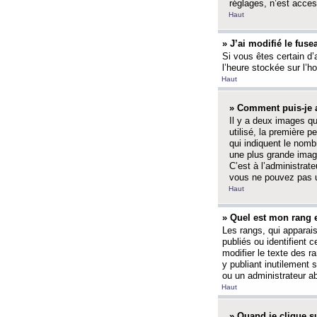
réglages, n’est access
Haut
» J’ai modifié le fuse
Si vous êtes certain d’
l’heure stockée sur l’ho
Haut
» Comment puis-je a
Il y a deux images q
utilisé, la première 
qui indiquent le nom
une plus grande image
C’est à l’administrate
vous ne pouvez pas ut
Haut
» Quel est mon rang 
Les rangs, qui apparai
publiés ou identifient 
modifier le texte des r
y publiant inutilement
ou un administrateur 
Haut
» Quand je clique su