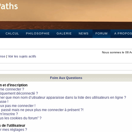
CALCUL
PHILOSOPHIE
GALERIE
NEWS
FORUM
A PROPO
Nous sommes le 08 A
onse
|
Voir les sujets actifs
Foire Aux Questions
et d’inscription
 me connecter ?
tiquement déconnecté ?
 que mon nom d’utisateur apparaisse dans la liste des utilisateurs en ligne ?
sse !
peux pas me connecter !
le passé mais ne peux plus me connecter à présent ?!
m’inscrire ?
ous les cookies du forum” ?
de l’utilisateur
r mes réglages ?