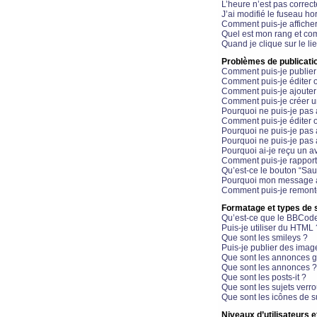
L’heure n’est pas correct
J’ai modifié le fuseau hor
Comment puis-je affiche
Quel est mon rang et com
Quand je clique sur le li
Problèmes de publicati
Comment puis-je publier
Comment puis-je éditer
Comment puis-je ajoute
Comment puis-je créer 
Pourquoi ne puis-je pas 
Comment puis-je éditer 
Pourquoi ne puis-je pas
Pourquoi ne puis-je pas 
Pourquoi ai-je reçu un a
Comment puis-je rappor
Qu’est-ce le bouton “Sauv
Pourquoi mon message a-
Comment puis-je remonte
Formatage et types de 
Qu’est-ce que le BBCod
Puis-je utiliser du HTML 
Que sont les smileys ?
Puis-je publier des imag
Que sont les annonces g
Que sont les annonces ?
Que sont les posts-it ?
Que sont les sujets verro
Que sont les icônes de s
Niveaux d’utilisateurs e