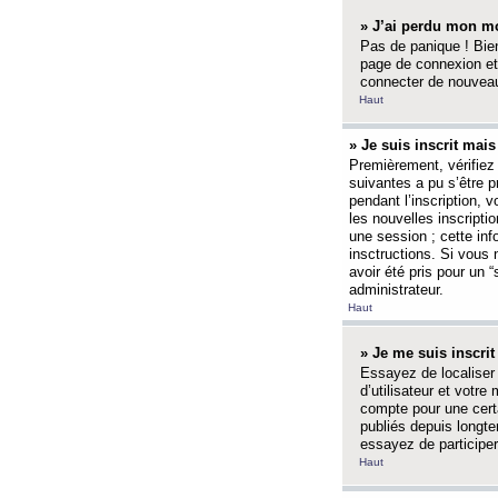
» J’ai perdu mon mo
Pas de panique ! Bien
page de connexion et
connecter de nouvea
Haut
» Je suis inscrit mai
Premièrement, vérifiez 
suivantes a pu s’être 
pendant l’inscription,
les nouvelles inscripti
une session ; cette inf
insctructions. Si vous 
avoir été pris pour un 
administrateur.
Haut
» Je me suis inscri
Essayez de localiser 
d’utilisateur et votr
compte pour une certa
publiés depuis longte
essayez de participe
Haut