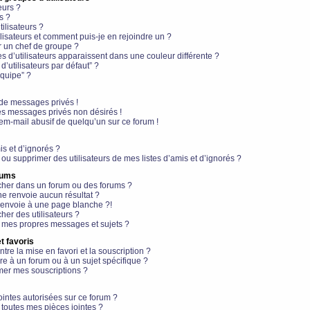
eurs ?
s ?
ilisateurs ?
lisateurs et comment puis-je en rejoindre un ?
 un chef de groupe ?
s d’utilisateurs apparaissent dans une couleur différente ?
’utilisateurs par défaut” ?
équipe” ?
de messages privés !
es messages privés non désirés !
em-mail abusif de quelqu’un sur ce forum !
is et d’ignorés ?
ou supprimer des utilisateurs de mes listes d’amis et d’ignorés ?
rums
her dans un forum ou des forums ?
e renvoie aucun résultat ?
envoie à une page blanche ?!
er des utilisateurs ?
 mes propres messages et sujets ?
t favoris
ntre la mise en favori et la souscription ?
e à un forum ou à un sujet spécifique ?
er mes souscriptions ?
ointes autorisées sur ce forum ?
toutes mes pièces jointes ?