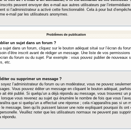
 inscrits peuvent envoyer des e-mail aux autres utilisateurs par l’intermédiaire
ent si l’administrateur a activé cette fonctionnalité. Cela à pour but d’empêcher
me e-mail par les utilisateurs anonymes.
Problèmes de publication
blier un sujet dans un forum ?
 sujet dans un forum, cliquez sur le bouton adéquat situé sur l’écran du forum
oin d’être inscrit avant de rédiger un message. Une liste de vos permission
’écran du forum ou du sujet. Par exemple : vous pouvez publier de nouveaux 
s, etc.
éditer ou supprimer un message ?
soyez l’administrateur du forum ou un modérateur, vous ne pouvez seulement
ages. Vous pouvez éditer un message en cliquant le bouton adéquat, parfois
ait été publié. Si quelqu’un a déjà répondu au message, vous trouverez un pe
orsque vous revenez au sujet qui énumère le nombre de fois que vous l’avez
paraîtra que si quelqu’un a effectué une réponse ; cela n’apparaîtra pas si un
é le message, bien qu’ils puissent laisser une note expliquant pourquoi ils ont
 personelle. Veuillez noter que les utilisateurs normaux ne peuvent pas supp
a répondu.