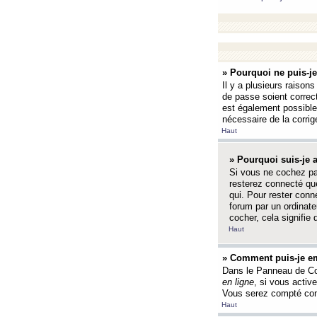
» Pourquoi ne puis-j
Il y a plusieurs raison
de passe soient correct
est également possible q
nécessaire de la corrige
Haut
» Pourquoi suis-je
Si vous ne cochez p
resterez connecté que
qui. Pour rester con
forum par un ordinate
cocher, cela signifie 
Haut
» Comment puis-je em
Dans le Panneau de Con
en ligne
, si vous activ
Vous serez compté com
Haut