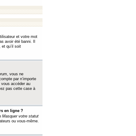
ilisateur et votre mot
s avoir été banni. Il
et qu’il soit
orum, vous ne
 compte par n’importe
i vous accéder au
oyez pas cette case à
s en ligne ?
on
Masquer votre statut
érateurs ou vous-même.