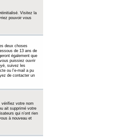
initialisé. Visitez la
vriez pouvoir vous
 des deux choses
-dessous de 13 ans de
igeront également que
vous puissiez ouvrir
oyé, suivez les
cte ou l’e-mail a pu
ayez de contacter un
, vérifiez votre nom
ou ait supprimé votre
sateurs qui n’ont rien
z-vous à nouveau et