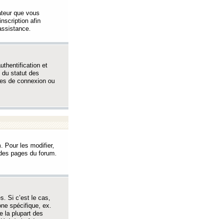
sateur que vous
inscription afin
assistance.
thentification et
 du statut des
èmes de connexion ou
. Pour les modifier,
t des pages du forum.
s. Si c’est le cas,
one spécifique, ex.
e la plupart des