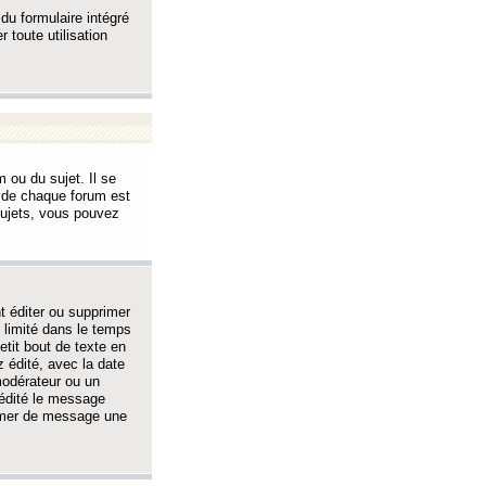
 du formulaire intégré
 toute utilisation
 ou du sujet. Il se
s de chaque forum est
sujets, vous pouvez
 éditer ou supprimer
 limité dans le temps
tit bout de texte en
 édité, avec la date
 modérateur ou un
 édité le message
rimer de message une