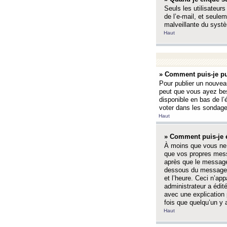
Seuls les utilisateurs
de l’e-mail, et seulem
malveillante du systè
Haut
» Comment puis-je pu
Pour publier un nouveau
peut que vous ayez bes
disponible en bas de l
voter dans les sondage
Haut
» Comment puis-je 
À moins que vous ne 
que vos propres mess
après que le message 
dessous du message l
et l’heure. Ceci n’ap
administrateur a édit
avec une explication
fois que quelqu’un y 
Haut