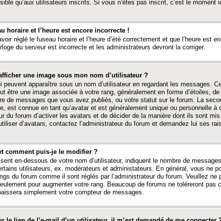
ible qu’aux utilisateurs inscrits. Si vous n’êtes pas inscrit, c’est le moment id
au horaire et l’heure est encore incorrecte !
avoir réglé le fuseau horaire et l’heure d’été correctement et que l’heure est e
rloge du serveur est incorrecte et les administrateurs devront la corriger.
fficher une image sous mon nom d’utilisateur ?
ui peuvent apparaître sous un nom d’utilisateur en regardant les messages. C
peut être une image associée à votre rang, généralement en forme d’étoiles, de
bre de messages que vous avez publiés, ou votre statut sur le forum. La seco
, est connue en tant qu’avatar et est généralement unique ou personnelle à c
ur du forum d’activer les avatars et de décider de la manière dont ils sont mis 
iliser d’avatars, contactez l’administrateur du forum et demandez lui ses rai
et comment puis-je le modifier ?
ssent en-dessous de votre nom d’utilisateur, indiquent le nombre de message
certains utilisateurs, ex. modérateurs et administateurs. En général, vous ne
angs du forum comme il sont réglés par l’administrateur du forum. Veuillez ne
 seulement pour augmenter votre rang. Beaucoup de forums ne toléreront pas c
abaissera simplement votre compteur de messages.
r le lien de l’e-mail d’un utilisateur, il m’est demandé de me connecter 