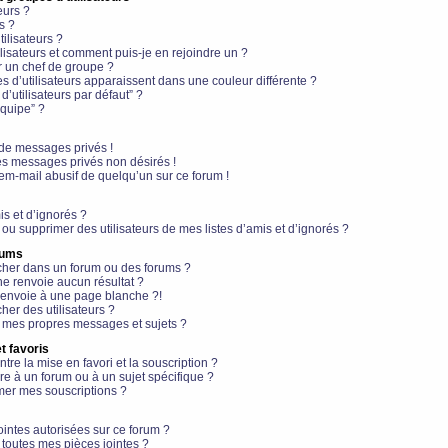
eurs ?
s ?
ilisateurs ?
lisateurs et comment puis-je en rejoindre un ?
 un chef de groupe ?
s d’utilisateurs apparaissent dans une couleur différente ?
’utilisateurs par défaut” ?
équipe” ?
de messages privés !
es messages privés non désirés !
em-mail abusif de quelqu’un sur ce forum !
is et d’ignorés ?
ou supprimer des utilisateurs de mes listes d’amis et d’ignorés ?
rums
her dans un forum ou des forums ?
e renvoie aucun résultat ?
envoie à une page blanche ?!
er des utilisateurs ?
 mes propres messages et sujets ?
t favoris
ntre la mise en favori et la souscription ?
e à un forum ou à un sujet spécifique ?
er mes souscriptions ?
ointes autorisées sur ce forum ?
toutes mes pièces jointes ?