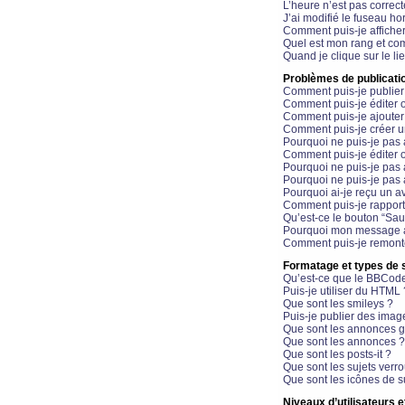
L’heure n’est pas correct
J’ai modifié le fuseau hor
Comment puis-je affiche
Quel est mon rang et com
Quand je clique sur le li
Problèmes de publicati
Comment puis-je publier
Comment puis-je éditer
Comment puis-je ajoute
Comment puis-je créer 
Pourquoi ne puis-je pas 
Comment puis-je éditer 
Pourquoi ne puis-je pas
Pourquoi ne puis-je pas 
Pourquoi ai-je reçu un a
Comment puis-je rappor
Qu’est-ce le bouton “Sauv
Pourquoi mon message a-
Comment puis-je remonte
Formatage et types de 
Qu’est-ce que le BBCod
Puis-je utiliser du HTML 
Que sont les smileys ?
Puis-je publier des imag
Que sont les annonces g
Que sont les annonces ?
Que sont les posts-it ?
Que sont les sujets verro
Que sont les icônes de s
Niveaux d’utilisateurs e