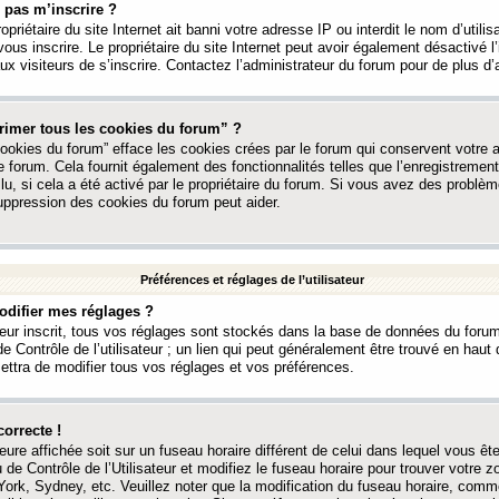
 pas m’inscrire ?
ropriétaire du site Internet ait banni votre adresse IP ou interdit le nom d’utili
vous inscrire. Le propriétaire du site Internet peut avoir également désactivé l’
 visiteurs de s’inscrire. Contactez l’administrateur du forum pour de plus d’
rimer tous les cookies du forum” ?
ookies du forum” efface les cookies crées par le forum qui conservent votre au
e forum. Cela fournit également des fonctionnalités telles que l’enregistrement
u, si cela a été activé par le propriétaire du forum. Si vous avez des probl
uppression des cookies du forum peut aider.
Préférences et réglages de l’utilisateur
difier mes réglages ?
teur inscrit, tous vos réglages sont stockés dans la base de données du forum
e Contrôle de l’utilisateur ; un lien qui peut généralement être trouvé en hau
tra de modifier tous vos réglages et vos préférences.
correcte !
heure affichée soit sur un fuseau horaire différent de celui dans lequel vous ête
 de Contrôle de l’Utilisateur et modifiez le fuseau horaire pour trouver votre z
ork, Sydney, etc. Veuillez noter que la modification du fuseau horaire, comm