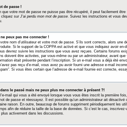
t de passe !
 que votre mot de passe ne puisse pas être récupéré, il peut facilement être ré
 cliquez sur
J’ai perdu mon mot de passe
. Suivez les instructions et vous de
u.
s ne peux pas me connecter !
votre nom d’utilisateur et votre mot de passe. S’ils sont corrects, alors une
produite. Si le support de la COPPA est activé et que vous indiquiez avoir en
 vous devrez suivre les instructions que vous avez reçues. Certains forums ex
ons doivent être activées, par vous-même ou par un administrateur, avant que 
ormation était présente pendant l’inscription. Si un e-mail vous a déjà été env
n’avez pas reçu d’e-mail, vous avez pu avoir fourni une adresse e-mail incorre
“spam”. Si vous êtes certain que l’adresse de e-mail fournie est correcte, ess
t dans le passé mais ne peux plus me connecter à présent ?!
l’e-mail qui vous a été envoyé lorsque vous vous êtes inscrit la première fois
e mot de passe et réessayez. Il est possible qu’un administrateur ait désactivé 
ine raison. En outre, beaucoup de forums suppriment périodiquement les utili
mps afin de réduire la taille de la base de données. Si c’est le cas, inscrive
r plus activement dans les discussions.