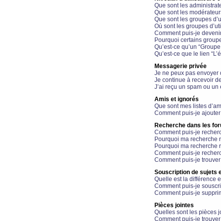
Que sont les administrat
Que sont les modérateur
Que sont les groupes d’ut
Où sont les groupes d’uti
Comment puis-je devenir
Pourquoi certains groupe
Qu’est-ce qu’un “Groupe d
Qu’est-ce que le lien “L’
Messagerie privée
Je ne peux pas envoyer 
Je continue à recevoir d
J’ai reçu un spam ou un 
Amis et ignorés
Que sont mes listes d’am
Comment puis-je ajouter 
Recherche dans les fo
Comment puis-je recherc
Pourquoi ma recherche n
Pourquoi ma recherche r
Comment puis-je recherch
Comment puis-je trouver
Souscription de sujets e
Quelle est la différence e
Comment puis-je souscrir
Comment puis-je supprim
Pièces jointes
Quelles sont les pièces j
Comment puis-je trouver 