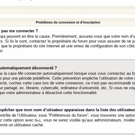
Problèmes de connexion et d’inscription
e pas me connecter ?
s qui peuvent en être la cause. Premièrement, assurez-vous que votre nom d’ut
s. Si ils le sont, contactez le propriétaire du forum pour vous assurer de ne pa
ue le propriétaire du site Internet ait une erreur de configuration de son côté, 
r.
 automatiquement déconnecté ?
as la case
Me connecter automatiquement
lorsque vous vous connectez au f
 pour une période prédéfinie. Cette prévention empêche l’utilisation de votre
necté, cochez cette case lors de votre connexion, ce n’est pas recommandé s
ur partagé, ex. librairie, cybercafé, ordinateur d’université, etc. Si vous ne v
que votre administrateur a désactivé cette fonctionnalité.
pêcher que mon nom d’utisateur apparaisse dans la liste des utilisateur
trôle de l’Utilisateur, sous “Préférences du forum”, vous trouverez une opti
ez cette option avec
, vous ne serez visible qu’aux administrateurs, mod
Oui
me un utilisateur caché.