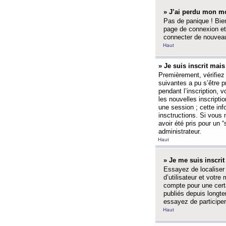
» J’ai perdu mon mo
Pas de panique ! Bien
page de connexion et
connecter de nouvea
Haut
» Je suis inscrit mai
Premièrement, vérifiez 
suivantes a pu s’être 
pendant l’inscription,
les nouvelles inscripti
une session ; cette inf
insctructions. Si vous 
avoir été pris pour un 
administrateur.
Haut
» Je me suis inscri
Essayez de localiser 
d’utilisateur et votr
compte pour une certa
publiés depuis longte
essayez de participe
Haut