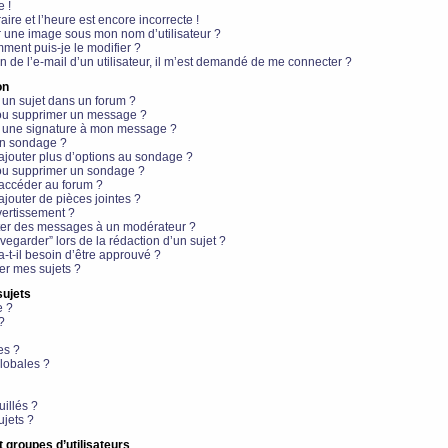
e !
aire et l’heure est encore incorrecte !
r une image sous mon nom d’utilisateur ?
ment puis-je le modifier ?
en de l’e-mail d’un utilisateur, il m’est demandé de me connecter ?
on
 un sujet dans un forum ?
 ou supprimer un message ?
r une signature à mon message ?
un sondage ?
ajouter plus d’options au sondage ?
ou supprimer un sondage ?
 accéder au forum ?
ajouter de pièces jointes ?
vertissement ?
ter des messages à un modérateur ?
egarder” lors de la rédaction d’un sujet ?
t-il besoin d’être approuvé ?
r mes sujets ?
sujets
e ?
?
es ?
lobales ?
uillés ?
ujets ?
t groupes d’utilisateurs