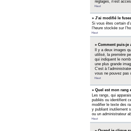
réglages, n’est access
Haut
» J’ai modifié le fuse
Si vous êtes certain d’
l’heure stockée sur l’ho
Haut
» Comment puis-je a
Il y a deux images q
utilisé, la première 
qui indiquent le nom
une plus grande image
C’est à l’administrate
vous ne pouvez pas ut
Haut
» Quel est mon rang 
Les rangs, qui apparai
publiés ou identifient 
modifier le texte des r
y publiant inutilement
ou un administrateur 
Haut
» Quand je clique su