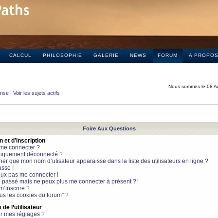
CALCUL
PHILOSOPHIE
GALERIE
NEWS
FORUM
A PROPO
Nous sommes le 08 A
onse
|
Voir les sujets actifs
Foire Aux Questions
et d’inscription
 me connecter ?
tiquement déconnecté ?
 que mon nom d’utisateur apparaisse dans la liste des utilisateurs en ligne ?
sse !
peux pas me connecter !
le passé mais ne peux plus me connecter à présent ?!
m’inscrire ?
ous les cookies du forum” ?
de l’utilisateur
r mes réglages ?