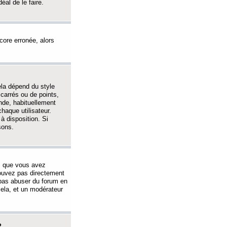
éal de le faire.
ncore erronée, alors
ela dépend du style
 carrés ou de points,
nde, habituellement
haque utilisateur.
à disposition. Si
sons.
s que vous avez
 pouvez pas directement
 pas abuser du forum en
ela, et un modérateur
?