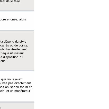
éal de le faire.
ncore erronée, alors
ela dépend du style
 carrés ou de points,
nde, habituellement
haque utilisateur.
à disposition. Si
sons.
s que vous avez
 pouvez pas directement
 pas abuser du forum en
ela, et un modérateur
?