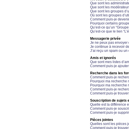
Que sont les administrat
Que sont les modérateur
Que sont les groupes d’ut
Où sont les groupes d’uti
Comment puis-je devenir
Pourquoi certains groupe
Qu’est-ce qu’un “Groupe d
Qu’est-ce que le lien “L’
Messagerie privée
Je ne peux pas envoyer 
Je continue à recevoir d
J’ai reçu un spam ou un 
Amis et ignorés
Que sont mes listes d’am
Comment puis-je ajouter 
Recherche dans les fo
Comment puis-je recherc
Pourquoi ma recherche n
Pourquoi ma recherche r
Comment puis-je recherch
Comment puis-je trouver
Souscription de sujets e
Quelle est la différence e
Comment puis-je souscrir
Comment puis-je supprim
Pièces jointes
Quelles sont les pièces j
Comment puis-je trouver 