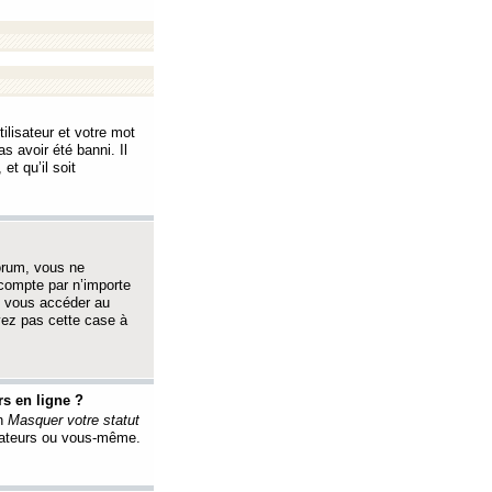
ilisateur et votre mot
s avoir été banni. Il
et qu’il soit
orum, vous ne
 compte par n’importe
i vous accéder au
oyez pas cette case à
s en ligne ?
on
Masquer votre statut
érateurs ou vous-même.