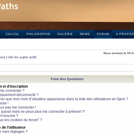
CALCUL
PHILOSOPHIE
GALERIE
NEWS
FORUM
A PROPO
Nous sommes le 08 A
onse
|
Voir les sujets actifs
Foire Aux Questions
et d’inscription
 me connecter ?
tiquement déconnecté ?
 que mon nom d’utisateur apparaisse dans la liste des utilisateurs en ligne ?
sse !
peux pas me connecter !
le passé mais ne peux plus me connecter à présent ?!
m’inscrire ?
ous les cookies du forum” ?
de l’utilisateur
r mes réglages ?