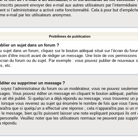
 inscrits peuvent envoyer des e-mail aux autres utilisateurs par l’intermédiaire
ent si l’administrateur a activé cette fonctionnalité. Cela à pour but d’empêcher
me e-mail par les utilisateurs anonymes.
Problèmes de publication
blier un sujet dans un forum ?
 sujet dans un forum, cliquez sur le bouton adéquat situé sur l’écran du forum
oin d’être inscrit avant de rédiger un message. Une liste de vos permission
’écran du forum ou du sujet. Par exemple : vous pouvez publier de nouveaux 
s, etc.
éditer ou supprimer un message ?
soyez l’administrateur du forum ou un modérateur, vous ne pouvez seulement
ages. Vous pouvez éditer un message en cliquant le bouton adéquat, parfois
ait été publié. Si quelqu’un a déjà répondu au message, vous trouverez un pe
orsque vous revenez au sujet qui énumère le nombre de fois que vous l’avez
paraîtra que si quelqu’un a effectué une réponse ; cela n’apparaîtra pas si un
é le message, bien qu’ils puissent laisser une note expliquant pourquoi ils ont
 personelle. Veuillez noter que les utilisateurs normaux ne peuvent pas supp
a répondu.