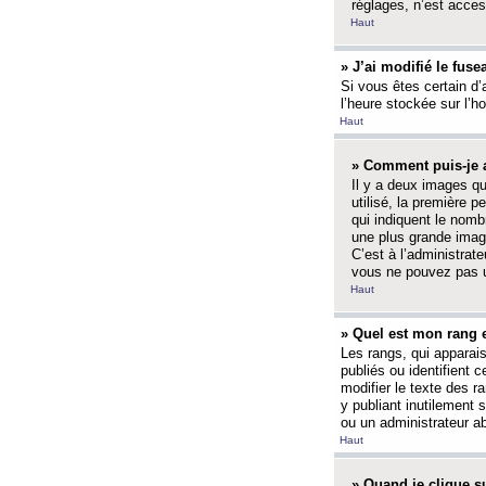
réglages, n’est access
Haut
» J’ai modifié le fuse
Si vous êtes certain d’
l’heure stockée sur l’ho
Haut
» Comment puis-je a
Il y a deux images q
utilisé, la première 
qui indiquent le nom
une plus grande image
C’est à l’administrate
vous ne pouvez pas ut
Haut
» Quel est mon rang 
Les rangs, qui apparai
publiés ou identifient 
modifier le texte des r
y publiant inutilement
ou un administrateur 
Haut
» Quand je clique su