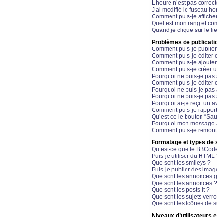
L’heure n’est pas correct
J’ai modifié le fuseau hor
Comment puis-je affiche
Quel est mon rang et com
Quand je clique sur le li
Problèmes de publicati
Comment puis-je publier
Comment puis-je éditer
Comment puis-je ajoute
Comment puis-je créer 
Pourquoi ne puis-je pas 
Comment puis-je éditer 
Pourquoi ne puis-je pas
Pourquoi ne puis-je pas 
Pourquoi ai-je reçu un a
Comment puis-je rappor
Qu’est-ce le bouton “Sauv
Pourquoi mon message a-
Comment puis-je remonte
Formatage et types de 
Qu’est-ce que le BBCod
Puis-je utiliser du HTML 
Que sont les smileys ?
Puis-je publier des imag
Que sont les annonces g
Que sont les annonces ?
Que sont les posts-it ?
Que sont les sujets verro
Que sont les icônes de s
Niveaux d’utilisateurs e