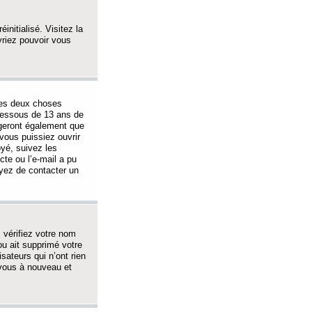
initialisé. Visitez la
vriez pouvoir vous
 des deux choses
-dessous de 13 ans de
igeront également que
vous puissiez ouvrir
oyé, suivez les
cte ou l’e-mail a pu
ayez de contacter un
, vérifiez votre nom
ou ait supprimé votre
sateurs qui n’ont rien
z-vous à nouveau et