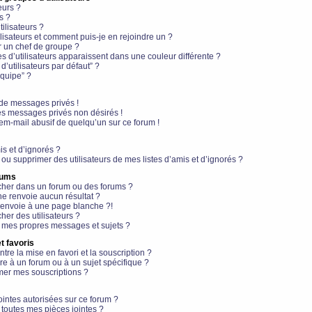
eurs ?
s ?
ilisateurs ?
lisateurs et comment puis-je en rejoindre un ?
 un chef de groupe ?
s d’utilisateurs apparaissent dans une couleur différente ?
’utilisateurs par défaut” ?
équipe” ?
de messages privés !
es messages privés non désirés !
em-mail abusif de quelqu’un sur ce forum !
is et d’ignorés ?
ou supprimer des utilisateurs de mes listes d’amis et d’ignorés ?
rums
her dans un forum ou des forums ?
e renvoie aucun résultat ?
envoie à une page blanche ?!
er des utilisateurs ?
 mes propres messages et sujets ?
t favoris
ntre la mise en favori et la souscription ?
e à un forum ou à un sujet spécifique ?
er mes souscriptions ?
ointes autorisées sur ce forum ?
toutes mes pièces jointes ?