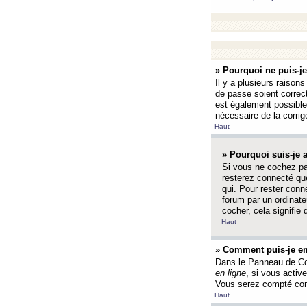
» Pourquoi ne puis-j
Il y a plusieurs raison
de passe soient correct
est également possible q
nécessaire de la corrige
Haut
» Pourquoi suis-je
Si vous ne cochez p
resterez connecté que
qui. Pour rester con
forum par un ordinate
cocher, cela signifie 
Haut
» Comment puis-je em
Dans le Panneau de Con
en ligne
, si vous activ
Vous serez compté com
Haut