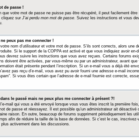
t de passe !
 que votre mot de passe ne puisse pas être récupéré, il peut facilement être ré
 cliquez sur
J’ai perdu mon mot de passe
. Suivez les instructions et vous de
u.
s ne peux pas me connecter !
votre nom d’utilisateur et votre mot de passe. S’ils sont corrects, alors une
produite. Si le support de la COPPA est activé et que vous indiquiez avoir en
 vous devrez suivre les instructions que vous avez reçues. Certains forums ex
ons doivent être activées, par vous-même ou par un administrateur, avant que 
ormation était présente pendant l’inscription. Si un e-mail vous a déjà été env
n’avez pas reçu d’e-mail, vous avez pu avoir fourni une adresse e-mail incorre
“spam”. Si vous êtes certain que l’adresse de e-mail fournie est correcte, ess
t dans le passé mais ne peux plus me connecter à présent ?!
l’e-mail qui vous a été envoyé lorsque vous vous êtes inscrit la première fois
e mot de passe et réessayez. Il est possible qu’un administrateur ait désactivé 
ine raison. En outre, beaucoup de forums suppriment périodiquement les utili
mps afin de réduire la taille de la base de données. Si c’est le cas, inscrive
r plus activement dans les discussions.