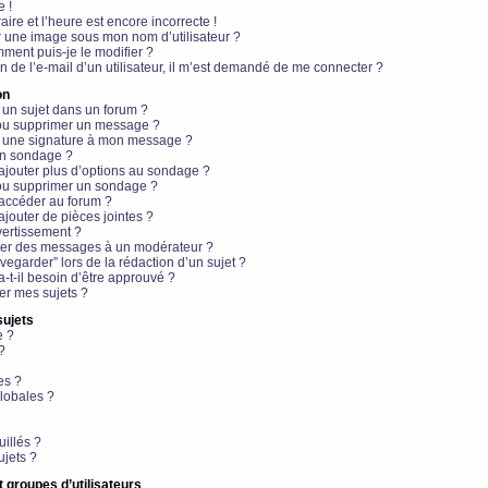
e !
aire et l’heure est encore incorrecte !
r une image sous mon nom d’utilisateur ?
ment puis-je le modifier ?
en de l’e-mail d’un utilisateur, il m’est demandé de me connecter ?
on
 un sujet dans un forum ?
 ou supprimer un message ?
r une signature à mon message ?
un sondage ?
ajouter plus d’options au sondage ?
ou supprimer un sondage ?
 accéder au forum ?
ajouter de pièces jointes ?
vertissement ?
ter des messages à un modérateur ?
egarder” lors de la rédaction d’un sujet ?
t-il besoin d’être approuvé ?
r mes sujets ?
sujets
e ?
?
es ?
lobales ?
uillés ?
ujets ?
t groupes d’utilisateurs