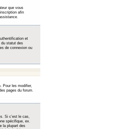
sateur que vous
inscription afin
assistance.
thentification et
 du statut des
èmes de connexion ou
. Pour les modifier,
t des pages du forum.
s. Si c’est le cas,
one spécifique, ex.
e la plupart des