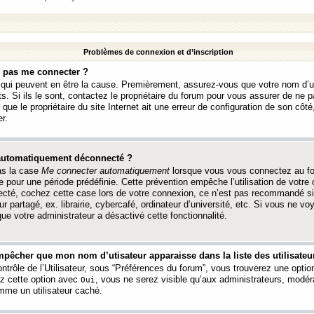
Problèmes de connexion et d’inscription
e pas me connecter ?
s qui peuvent en être la cause. Premièrement, assurez-vous que votre nom d’ut
s. Si ils le sont, contactez le propriétaire du forum pour vous assurer de ne pa
ue le propriétaire du site Internet ait une erreur de configuration de son côté, 
r.
 automatiquement déconnecté ?
as la case
Me connecter automatiquement
lorsque vous vous connectez au f
 pour une période prédéfinie. Cette prévention empêche l’utilisation de votre
necté, cochez cette case lors de votre connexion, ce n’est pas recommandé s
ur partagé, ex. librairie, cybercafé, ordinateur d’université, etc. Si vous ne v
que votre administrateur a désactivé cette fonctionnalité.
pêcher que mon nom d’utisateur apparaisse dans la liste des utilisateur
trôle de l’Utilisateur, sous “Préférences du forum”, vous trouverez une opti
ez cette option avec
, vous ne serez visible qu’aux administrateurs, mod
Oui
me un utilisateur caché.