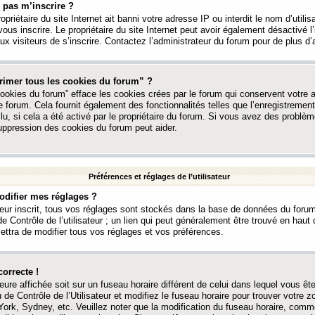
 pas m’inscrire ?
ropriétaire du site Internet ait banni votre adresse IP ou interdit le nom d’utili
vous inscrire. Le propriétaire du site Internet peut avoir également désactivé l’
 visiteurs de s’inscrire. Contactez l’administrateur du forum pour de plus d’
rimer tous les cookies du forum” ?
ookies du forum” efface les cookies crées par le forum qui conservent votre au
e forum. Cela fournit également des fonctionnalités telles que l’enregistrement
u, si cela a été activé par le propriétaire du forum. Si vous avez des probl
uppression des cookies du forum peut aider.
Préférences et réglages de l’utilisateur
difier mes réglages ?
teur inscrit, tous vos réglages sont stockés dans la base de données du forum
e Contrôle de l’utilisateur ; un lien qui peut généralement être trouvé en hau
tra de modifier tous vos réglages et vos préférences.
correcte !
heure affichée soit sur un fuseau horaire différent de celui dans lequel vous ête
 de Contrôle de l’Utilisateur et modifiez le fuseau horaire pour trouver votre z
ork, Sydney, etc. Veuillez noter que la modification du fuseau horaire, comm