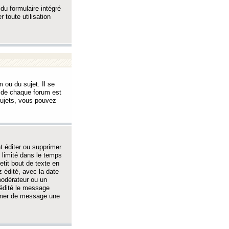
 du formulaire intégré
 toute utilisation
 ou du sujet. Il se
s de chaque forum est
sujets, vous pouvez
 éditer ou supprimer
 limité dans le temps
tit bout de texte en
 édité, avec la date
 modérateur ou un
 édité le message
rimer de message une