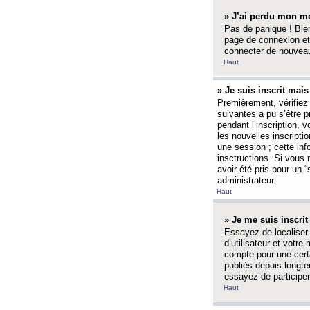
» J’ai perdu mon mo
Pas de panique ! Bien
page de connexion et
connecter de nouvea
Haut
» Je suis inscrit mai
Premièrement, vérifiez 
suivantes a pu s’être 
pendant l’inscription,
les nouvelles inscripti
une session ; cette inf
insctructions. Si vous 
avoir été pris pour un 
administrateur.
Haut
» Je me suis inscri
Essayez de localiser 
d’utilisateur et votr
compte pour une certa
publiés depuis longte
essayez de participe
Haut