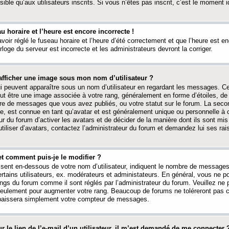
ible qu’aux utilisateurs inscrits. Si vous n’êtes pas inscrit, c’est le moment id
au horaire et l’heure est encore incorrecte !
avoir réglé le fuseau horaire et l’heure d’été correctement et que l’heure est e
rloge du serveur est incorrecte et les administrateurs devront la corriger.
fficher une image sous mon nom d’utilisateur ?
ui peuvent apparaître sous un nom d’utilisateur en regardant les messages. C
peut être une image associée à votre rang, généralement en forme d’étoiles, de
bre de messages que vous avez publiés, ou votre statut sur le forum. La seco
, est connue en tant qu’avatar et est généralement unique ou personnelle à c
ur du forum d’activer les avatars et de décider de la manière dont ils sont mis 
iliser d’avatars, contactez l’administrateur du forum et demandez lui ses rai
et comment puis-je le modifier ?
ssent en-dessous de votre nom d’utilisateur, indiquent le nombre de message
certains utilisateurs, ex. modérateurs et administateurs. En général, vous ne
angs du forum comme il sont réglés par l’administrateur du forum. Veuillez ne
 seulement pour augmenter votre rang. Beaucoup de forums ne toléreront pas c
abaissera simplement votre compteur de messages.
r le lien de l’e-mail d’un utilisateur, il m’est demandé de me connecter 