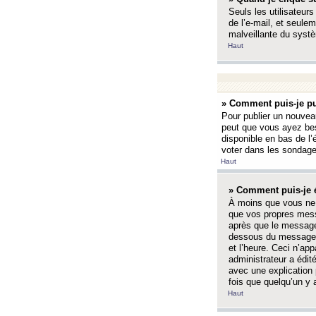
Seuls les utilisateurs
de l’e-mail, et seulem
malveillante du systè
Haut
» Comment puis-je pu
Pour publier un nouveau
peut que vous ayez bes
disponible en bas de l
voter dans les sondage
Haut
» Comment puis-je 
À moins que vous ne 
que vos propres mess
après que le message 
dessous du message l
et l’heure. Ceci n’ap
administrateur a édit
avec une explication
fois que quelqu’un y 
Haut