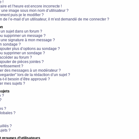
e !
aire et l’heure est encore incorrecte !
r une image sous mon nom d’utilisateur ?
ment puis-je le modifier ?
en de l’e-mail d’un utilisateur, il m’est demandé de me connecter ?
on
 un sujet dans un forum ?
 ou supprimer un message ?
r une signature à mon message ?
un sondage ?
ajouter plus d’options au sondage ?
ou supprimer un sondage ?
 accéder au forum ?
ajouter de pièces jointes ?
vertissement ?
ter des messages à un modérateur ?
egarder” lors de la rédaction d’un sujet ?
t-il besoin d’être approuvé ?
r mes sujets ?
sujets
e ?
?
es ?
lobales ?
uillés ?
ujets ?
t groupes d’utilisateurs