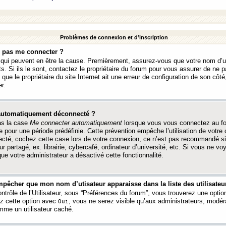
Problèmes de connexion et d’inscription
e pas me connecter ?
s qui peuvent en être la cause. Premièrement, assurez-vous que votre nom d’ut
s. Si ils le sont, contactez le propriétaire du forum pour vous assurer de ne pa
ue le propriétaire du site Internet ait une erreur de configuration de son côté, 
r.
 automatiquement déconnecté ?
as la case
Me connecter automatiquement
lorsque vous vous connectez au f
 pour une période prédéfinie. Cette prévention empêche l’utilisation de votre
necté, cochez cette case lors de votre connexion, ce n’est pas recommandé s
ur partagé, ex. librairie, cybercafé, ordinateur d’université, etc. Si vous ne v
que votre administrateur a désactivé cette fonctionnalité.
pêcher que mon nom d’utisateur apparaisse dans la liste des utilisateur
trôle de l’Utilisateur, sous “Préférences du forum”, vous trouverez une opti
ez cette option avec
, vous ne serez visible qu’aux administrateurs, mod
Oui
me un utilisateur caché.