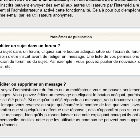
 inscrits peuvent envoyer des e-mail aux autres utilisateurs par l’intermédiaire
ent si l’administrateur a activé cette fonctionnalité. Cela à pour but d’empêcher
me e-mail par les utilisateurs anonymes.
Problèmes de publication
blier un sujet dans un forum ?
 sujet dans un forum, cliquez sur le bouton adéquat situé sur l’écran du forum
oin d’être inscrit avant de rédiger un message. Une liste de vos permission
’écran du forum ou du sujet. Par exemple : vous pouvez publier de nouveaux 
s, etc.
éditer ou supprimer un message ?
soyez l’administrateur du forum ou un modérateur, vous ne pouvez seulement
ages. Vous pouvez éditer un message en cliquant le bouton adéquat, parfois
ait été publié. Si quelqu’un a déjà répondu au message, vous trouverez un pe
orsque vous revenez au sujet qui énumère le nombre de fois que vous l’avez
paraîtra que si quelqu’un a effectué une réponse ; cela n’apparaîtra pas si un
é le message, bien qu’ils puissent laisser une note expliquant pourquoi ils ont
 personelle. Veuillez noter que les utilisateurs normaux ne peuvent pas supp
a répondu.