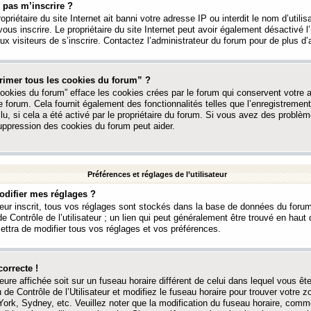
 pas m’inscrire ?
ropriétaire du site Internet ait banni votre adresse IP ou interdit le nom d’utili
vous inscrire. Le propriétaire du site Internet peut avoir également désactivé l’
 visiteurs de s’inscrire. Contactez l’administrateur du forum pour de plus d’
rimer tous les cookies du forum” ?
ookies du forum” efface les cookies crées par le forum qui conservent votre au
e forum. Cela fournit également des fonctionnalités telles que l’enregistrement
u, si cela a été activé par le propriétaire du forum. Si vous avez des probl
uppression des cookies du forum peut aider.
Préférences et réglages de l’utilisateur
difier mes réglages ?
teur inscrit, tous vos réglages sont stockés dans la base de données du forum
e Contrôle de l’utilisateur ; un lien qui peut généralement être trouvé en hau
tra de modifier tous vos réglages et vos préférences.
correcte !
heure affichée soit sur un fuseau horaire différent de celui dans lequel vous ête
 de Contrôle de l’Utilisateur et modifiez le fuseau horaire pour trouver votre z
ork, Sydney, etc. Veuillez noter que la modification du fuseau horaire, comm