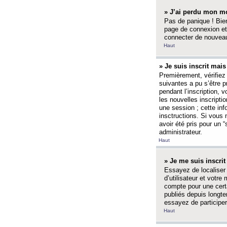
» J’ai perdu mon mo
Pas de panique ! Bien
page de connexion et
connecter de nouvea
Haut
» Je suis inscrit mai
Premièrement, vérifiez 
suivantes a pu s’être 
pendant l’inscription,
les nouvelles inscripti
une session ; cette inf
insctructions. Si vous 
avoir été pris pour un 
administrateur.
Haut
» Je me suis inscri
Essayez de localiser 
d’utilisateur et votr
compte pour une certa
publiés depuis longte
essayez de participe
Haut