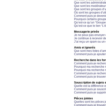
Que sont les administrat
Que sont les modérateur
Que sont les groupes d’ut
Où sont les groupes d’uti
Comment puis-je devenir
Pourquoi certains groupe
Qu’est-ce qu’un “Groupe d
Qu’est-ce que le lien “L’
Messagerie privée
Je ne peux pas envoyer 
Je continue à recevoir d
J’ai reçu un spam ou un 
Amis et ignorés
Que sont mes listes d’am
Comment puis-je ajouter 
Recherche dans les fo
Comment puis-je recherc
Pourquoi ma recherche n
Pourquoi ma recherche r
Comment puis-je recherch
Comment puis-je trouver
Souscription de sujets e
Quelle est la différence e
Comment puis-je souscrir
Comment puis-je supprim
Pièces jointes
Quelles sont les pièces j
Comment puis-je trouver 