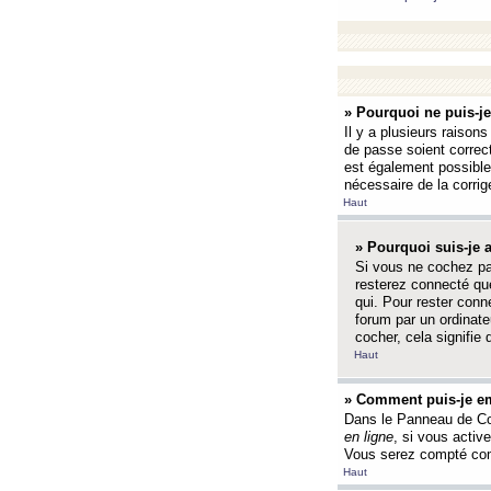
» Pourquoi ne puis-j
Il y a plusieurs raison
de passe soient correct
est également possible q
nécessaire de la corrige
Haut
» Pourquoi suis-je
Si vous ne cochez p
resterez connecté que
qui. Pour rester con
forum par un ordinate
cocher, cela signifie 
Haut
» Comment puis-je em
Dans le Panneau de Con
en ligne
, si vous activ
Vous serez compté com
Haut