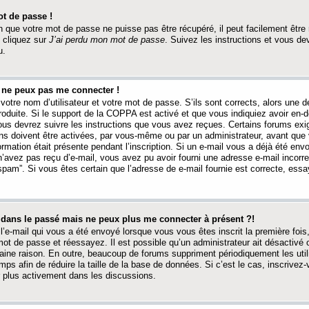
t de passe !
 que votre mot de passe ne puisse pas être récupéré, il peut facilement être ré
 cliquez sur
J’ai perdu mon mot de passe
. Suivez les instructions et vous de
u.
s ne peux pas me connecter !
votre nom d’utilisateur et votre mot de passe. S’ils sont corrects, alors une
produite. Si le support de la COPPA est activé et que vous indiquiez avoir en
 vous devrez suivre les instructions que vous avez reçues. Certains forums ex
ons doivent être activées, par vous-même ou par un administrateur, avant que 
ormation était présente pendant l’inscription. Si un e-mail vous a déjà été env
n’avez pas reçu d’e-mail, vous avez pu avoir fourni une adresse e-mail incorre
“spam”. Si vous êtes certain que l’adresse de e-mail fournie est correcte, ess
t dans le passé mais ne peux plus me connecter à présent ?!
l’e-mail qui vous a été envoyé lorsque vous vous êtes inscrit la première fois
e mot de passe et réessayez. Il est possible qu’un administrateur ait désactivé 
ine raison. En outre, beaucoup de forums suppriment périodiquement les utili
mps afin de réduire la taille de la base de données. Si c’est le cas, inscrive
r plus activement dans les discussions.