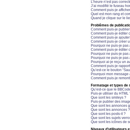
L’heure n’est pas correct
J’ai modifié le fuseau hor
Comment puis-je affiche
Quel est mon rang et com
Quand je clique sur le li
Problèmes de publicati
Comment puis-je publier
Comment puis-je éditer
Comment puis-je ajoute
Comment puis-je créer 
Pourquoi ne puis-je pas 
Comment puis-je éditer 
Pourquoi ne puis-je pas
Pourquoi ne puis-je pas 
Pourquoi ai-je reçu un a
Comment puis-je rappor
Qu’est-ce le bouton “Sauv
Pourquoi mon message a-
Comment puis-je remonte
Formatage et types de 
Qu’est-ce que le BBCod
Puis-je utiliser du HTML 
Que sont les smileys ?
Puis-je publier des imag
Que sont les annonces g
Que sont les annonces ?
Que sont les posts-it ?
Que sont les sujets verro
Que sont les icônes de s
Niveaux d’utilisateurs e