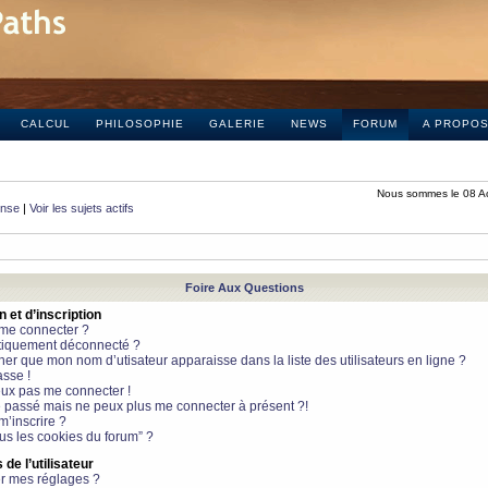
CALCUL
PHILOSOPHIE
GALERIE
NEWS
FORUM
A PROPO
Nous sommes le 08 A
onse
|
Voir les sujets actifs
Foire Aux Questions
et d’inscription
 me connecter ?
tiquement déconnecté ?
 que mon nom d’utisateur apparaisse dans la liste des utilisateurs en ligne ?
sse !
peux pas me connecter !
le passé mais ne peux plus me connecter à présent ?!
m’inscrire ?
ous les cookies du forum” ?
de l’utilisateur
r mes réglages ?