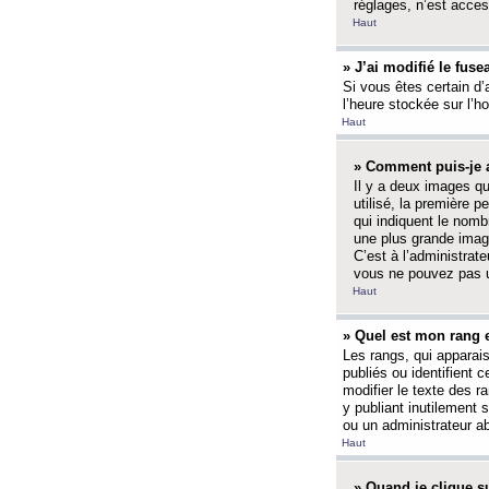
réglages, n’est access
Haut
» J’ai modifié le fuse
Si vous êtes certain d’
l’heure stockée sur l’ho
Haut
» Comment puis-je a
Il y a deux images q
utilisé, la première 
qui indiquent le nom
une plus grande image
C’est à l’administrate
vous ne pouvez pas ut
Haut
» Quel est mon rang 
Les rangs, qui apparai
publiés ou identifient 
modifier le texte des r
y publiant inutilement
ou un administrateur 
Haut
» Quand je clique su