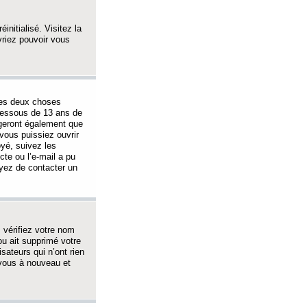
initialisé. Visitez la
vriez pouvoir vous
 des deux choses
-dessous de 13 ans de
igeront également que
vous puissiez ouvrir
oyé, suivez les
cte ou l’e-mail a pu
ayez de contacter un
, vérifiez votre nom
ou ait supprimé votre
sateurs qui n’ont rien
z-vous à nouveau et