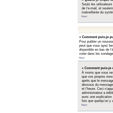
Seuls les utilisateurs
de l’e-mail, et seulem
malveillante du systè
Haut
» Comment puis-je pu
Pour publier un nouveau
peut que vous ayez bes
disponible en bas de l
voter dans les sondage
Haut
» Comment puis-je 
À moins que vous ne 
que vos propres mess
après que le message 
dessous du message l
et l’heure. Ceci n’ap
administrateur a édit
avec une explication
fois que quelqu’un y 
Haut