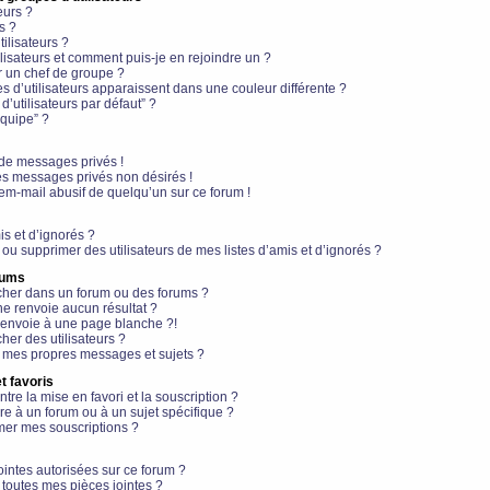
eurs ?
s ?
ilisateurs ?
lisateurs et comment puis-je en rejoindre un ?
 un chef de groupe ?
s d’utilisateurs apparaissent dans une couleur différente ?
’utilisateurs par défaut” ?
équipe” ?
de messages privés !
es messages privés non désirés !
em-mail abusif de quelqu’un sur ce forum !
is et d’ignorés ?
ou supprimer des utilisateurs de mes listes d’amis et d’ignorés ?
rums
her dans un forum ou des forums ?
e renvoie aucun résultat ?
envoie à une page blanche ?!
er des utilisateurs ?
 mes propres messages et sujets ?
t favoris
ntre la mise en favori et la souscription ?
e à un forum ou à un sujet spécifique ?
er mes souscriptions ?
ointes autorisées sur ce forum ?
toutes mes pièces jointes ?