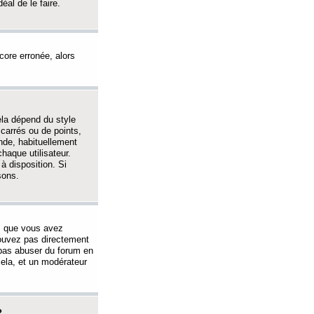
éal de le faire.
ncore erronée, alors
ela dépend du style
 carrés ou de points,
nde, habituellement
haque utilisateur.
à disposition. Si
sons.
s que vous avez
 pouvez pas directement
 pas abuser du forum en
ela, et un modérateur
?