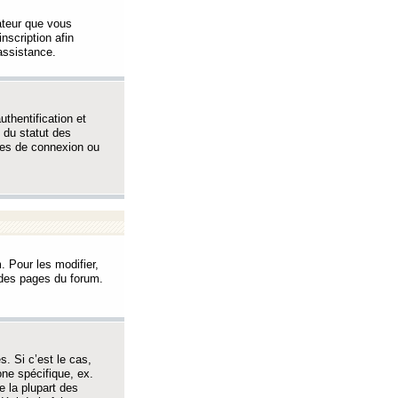
sateur que vous
inscription afin
assistance.
thentification et
 du statut des
èmes de connexion ou
. Pour les modifier,
t des pages du forum.
s. Si c’est le cas,
one spécifique, ex.
e la plupart des