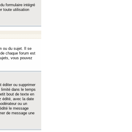
 du formulaire intégré
 toute utilisation
 ou du sujet. Il se
s de chaque forum est
sujets, vous pouvez
 éditer ou supprimer
 limité dans le temps
tit bout de texte en
 édité, avec la date
 modérateur ou un
 édité le message
rimer de message une