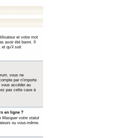
ilisateur et votre mot
s avoir été banni. Il
et qu’il soit
orum, vous ne
 compte par n’importe
i vous accéder au
oyez pas cette case à
s en ligne ?
on
Masquer votre statut
érateurs ou vous-même.