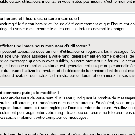
ible qu’aux utilisateurs inscrits. Si vous n’êtes pas inscrit, c’est le moment id
au horaire et l’heure est encore incorrecte !
avoir réglé le fuseau horaire et l’heure d’été correctement et que l’heure est e
rloge du serveur est incorrecte et les administrateurs devront la corriger.
fficher une image sous mon nom d’utilisateur ?
ui peuvent apparaître sous un nom d’utilisateur en regardant les messages. C
peut être une image associée à votre rang, généralement en forme d’étoiles, de
bre de messages que vous avez publiés, ou votre statut sur le forum. La seco
, est connue en tant qu’avatar et est généralement unique ou personnelle à c
ur du forum d’activer les avatars et de décider de la manière dont ils sont mis 
iliser d’avatars, contactez l’administrateur du forum et demandez lui ses rai
et comment puis-je le modifier ?
ssent en-dessous de votre nom d’utilisateur, indiquent le nombre de message
certains utilisateurs, ex. modérateurs et administateurs. En général, vous ne
angs du forum comme il sont réglés par l’administrateur du forum. Veuillez ne
 seulement pour augmenter votre rang. Beaucoup de forums ne toléreront pas c
abaissera simplement votre compteur de messages.
r le lien de l’e-mail d’un utilisateur, il m’est demandé de me connecter 