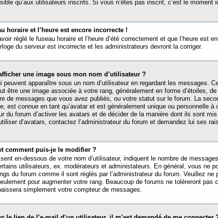
ible qu’aux utilisateurs inscrits. Si vous n’êtes pas inscrit, c’est le moment id
au horaire et l’heure est encore incorrecte !
avoir réglé le fuseau horaire et l’heure d’été correctement et que l’heure est e
rloge du serveur est incorrecte et les administrateurs devront la corriger.
fficher une image sous mon nom d’utilisateur ?
ui peuvent apparaître sous un nom d’utilisateur en regardant les messages. C
peut être une image associée à votre rang, généralement en forme d’étoiles, de
bre de messages que vous avez publiés, ou votre statut sur le forum. La seco
, est connue en tant qu’avatar et est généralement unique ou personnelle à c
ur du forum d’activer les avatars et de décider de la manière dont ils sont mis 
iliser d’avatars, contactez l’administrateur du forum et demandez lui ses rai
et comment puis-je le modifier ?
ssent en-dessous de votre nom d’utilisateur, indiquent le nombre de message
certains utilisateurs, ex. modérateurs et administateurs. En général, vous ne
angs du forum comme il sont réglés par l’administrateur du forum. Veuillez ne
 seulement pour augmenter votre rang. Beaucoup de forums ne toléreront pas c
abaissera simplement votre compteur de messages.
r le lien de l’e-mail d’un utilisateur, il m’est demandé de me connecter 