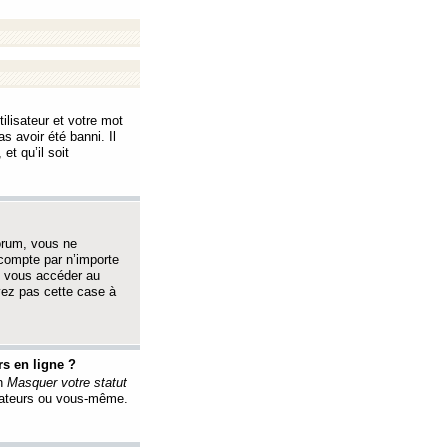
ilisateur et votre mot
s avoir été banni. Il
et qu’il soit
orum, vous ne
 compte par n’importe
i vous accéder au
oyez pas cette case à
s en ligne ?
on
Masquer votre statut
érateurs ou vous-même.