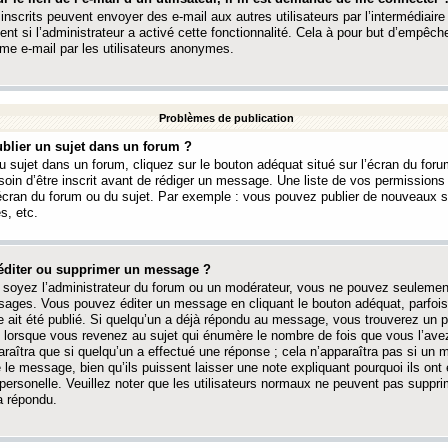
 inscrits peuvent envoyer des e-mail aux autres utilisateurs par l’intermédiaire
ent si l’administrateur a activé cette fonctionnalité. Cela à pour but d’empêcher
me e-mail par les utilisateurs anonymes.
Problèmes de publication
blier un sujet dans un forum ?
 sujet dans un forum, cliquez sur le bouton adéquat situé sur l’écran du forum
oin d’être inscrit avant de rédiger un message. Une liste de vos permission
’écran du forum ou du sujet. Par exemple : vous pouvez publier de nouveaux 
s, etc.
éditer ou supprimer un message ?
soyez l’administrateur du forum ou un modérateur, vous ne pouvez seulement
ages. Vous pouvez éditer un message en cliquant le bouton adéquat, parfois
ait été publié. Si quelqu’un a déjà répondu au message, vous trouverez un pe
orsque vous revenez au sujet qui énumère le nombre de fois que vous l’avez
paraîtra que si quelqu’un a effectué une réponse ; cela n’apparaîtra pas si un
é le message, bien qu’ils puissent laisser une note expliquant pourquoi ils ont
 personelle. Veuillez noter que les utilisateurs normaux ne peuvent pas supp
a répondu.