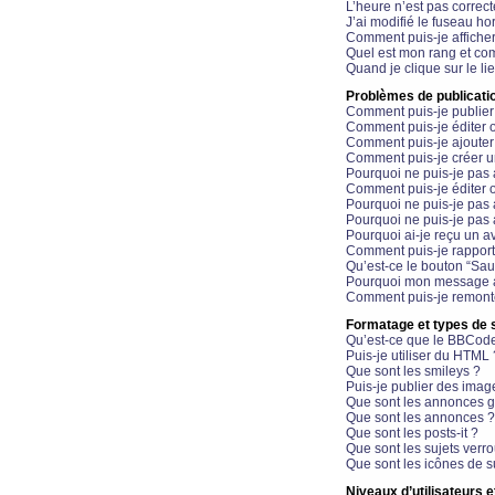
L’heure n’est pas correct
J’ai modifié le fuseau hor
Comment puis-je affiche
Quel est mon rang et com
Quand je clique sur le li
Problèmes de publicati
Comment puis-je publier
Comment puis-je éditer
Comment puis-je ajoute
Comment puis-je créer 
Pourquoi ne puis-je pas 
Comment puis-je éditer 
Pourquoi ne puis-je pas
Pourquoi ne puis-je pas 
Pourquoi ai-je reçu un a
Comment puis-je rappor
Qu’est-ce le bouton “Sauv
Pourquoi mon message a-
Comment puis-je remonte
Formatage et types de 
Qu’est-ce que le BBCod
Puis-je utiliser du HTML 
Que sont les smileys ?
Puis-je publier des imag
Que sont les annonces g
Que sont les annonces ?
Que sont les posts-it ?
Que sont les sujets verro
Que sont les icônes de s
Niveaux d’utilisateurs e