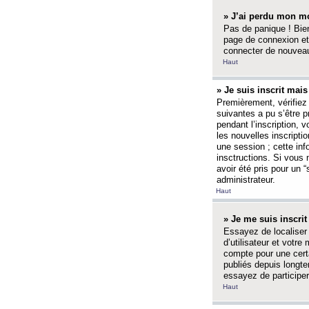
» J’ai perdu mon mo
Pas de panique ! Bien
page de connexion et
connecter de nouvea
Haut
» Je suis inscrit mai
Premièrement, vérifiez 
suivantes a pu s’être 
pendant l’inscription,
les nouvelles inscripti
une session ; cette inf
insctructions. Si vous 
avoir été pris pour un 
administrateur.
Haut
» Je me suis inscri
Essayez de localiser 
d’utilisateur et votr
compte pour une certa
publiés depuis longte
essayez de participe
Haut