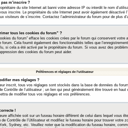
 pas m’inscrire ?
ropriétaire du site Internet ait banni votre adresse IP ou interdit le nom d’utili
vous inscrire. Le propriétaire du site Internet peut avoir également désactivé l’
 visiteurs de s’inscrire. Contactez l’administrateur du forum pour de plus d’
rimer tous les cookies du forum” ?
ookies du forum” efface les cookies crées par le forum qui conservent votre au
e forum. Cela fournit également des fonctionnalités telles que l’enregistrement
u, si cela a été activé par le propriétaire du forum. Si vous avez des probl
uppression des cookies du forum peut aider.
Préférences et réglages de l’utilisateur
difier mes réglages ?
teur inscrit, tous vos réglages sont stockés dans la base de données du forum
e Contrôle de l’utilisateur ; un lien qui peut généralement être trouvé en hau
tra de modifier tous vos réglages et vos préférences.
correcte !
heure affichée soit sur un fuseau horaire différent de celui dans lequel vous ête
 de Contrôle de l’Utilisateur et modifiez le fuseau horaire pour trouver votre z
ork, Sydney, etc. Veuillez noter que la modification du fuseau horaire, comm