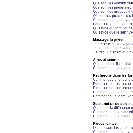
Que sont les administrat
Que sont les modérateur
Que sont les groupes d’ut
Où sont les groupes d’uti
Comment puis-je devenir
Pourquoi certains groupe
Qu’est-ce qu’un “Groupe d
Qu’est-ce que le lien “L’
Messagerie privée
Je ne peux pas envoyer 
Je continue à recevoir d
J’ai reçu un spam ou un 
Amis et ignorés
Que sont mes listes d’am
Comment puis-je ajouter 
Recherche dans les fo
Comment puis-je recherc
Pourquoi ma recherche n
Pourquoi ma recherche r
Comment puis-je recherch
Comment puis-je trouver
Souscription de sujets e
Quelle est la différence e
Comment puis-je souscrir
Comment puis-je supprim
Pièces jointes
Quelles sont les pièces j
Comment puis-je trouver 