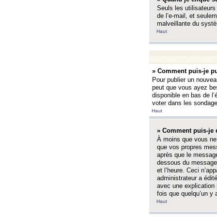
Seuls les utilisateurs
de l’e-mail, et seulem
malveillante du systè
Haut
» Comment puis-je pu
Pour publier un nouveau
peut que vous ayez bes
disponible en bas de l
voter dans les sondage
Haut
» Comment puis-je 
À moins que vous ne 
que vos propres mess
après que le message 
dessous du message l
et l’heure. Ceci n’ap
administrateur a édit
avec une explication
fois que quelqu’un y 
Haut