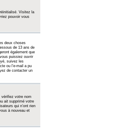
initialisé. Visitez la
vriez pouvoir vous
 des deux choses
-dessous de 13 ans de
igeront également que
vous puissiez ouvrir
oyé, suivez les
cte ou l’e-mail a pu
ayez de contacter un
, vérifiez votre nom
ou ait supprimé votre
sateurs qui n’ont rien
z-vous à nouveau et