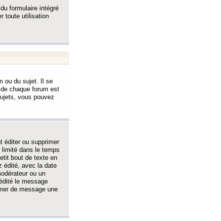
 du formulaire intégré
 toute utilisation
 ou du sujet. Il se
s de chaque forum est
sujets, vous pouvez
 éditer ou supprimer
 limité dans le temps
tit bout de texte en
 édité, avec la date
 modérateur ou un
 édité le message
rimer de message une