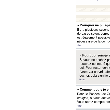
» Pourquoi ne puis-j
Il y a plusieurs raison
de passe soient correct
est également possible q
nécessaire de la corrige
Haut
» Pourquoi suis-je
Si vous ne cochez p
resterez connecté que
qui. Pour rester con
forum par un ordinate
cocher, cela signifie 
Haut
» Comment puis-je em
Dans le Panneau de Con
en ligne
, si vous activ
Vous serez compté com
Haut