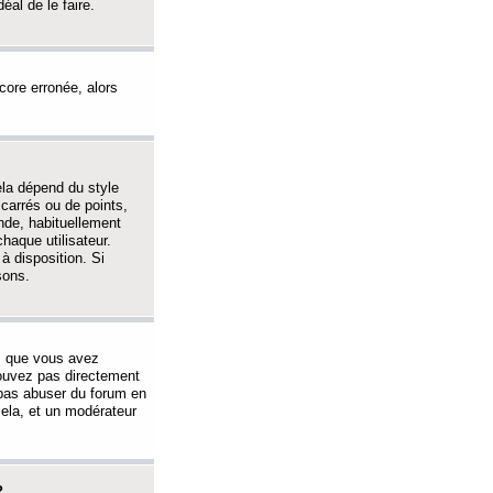
éal de le faire.
ncore erronée, alors
ela dépend du style
 carrés ou de points,
nde, habituellement
haque utilisateur.
à disposition. Si
sons.
s que vous avez
 pouvez pas directement
 pas abuser du forum en
ela, et un modérateur
?