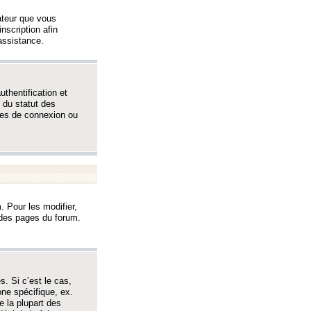
sateur que vous
inscription afin
assistance.
thentification et
 du statut des
èmes de connexion ou
. Pour les modifier,
t des pages du forum.
s. Si c’est le cas,
one spécifique, ex.
e la plupart des