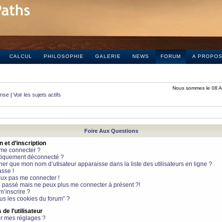
CALCUL
PHILOSOPHIE
GALERIE
NEWS
FORUM
A PROPO
Nous sommes le 08 A
onse
|
Voir les sujets actifs
Foire Aux Questions
et d’inscription
 me connecter ?
tiquement déconnecté ?
 que mon nom d’utisateur apparaisse dans la liste des utilisateurs en ligne ?
sse !
peux pas me connecter !
le passé mais ne peux plus me connecter à présent ?!
m’inscrire ?
ous les cookies du forum” ?
de l’utilisateur
r mes réglages ?