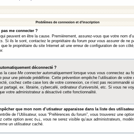
Problèmes de connexion et d’inscription
e pas me connecter ?
s qui peuvent en être la cause. Premièrement, assurez-vous que votre nom d’ut
s. Si ils le sont, contactez le propriétaire du forum pour vous assurer de ne pa
ue le propriétaire du site Internet ait une erreur de configuration de son côté, 
r.
 automatiquement déconnecté ?
as la case
Me connecter automatiquement
lorsque vous vous connectez au f
 pour une période prédéfinie. Cette prévention empêche l’utilisation de votre
necté, cochez cette case lors de votre connexion, ce n’est pas recommandé s
ur partagé, ex. librairie, cybercafé, ordinateur d’université, etc. Si vous ne v
que votre administrateur a désactivé cette fonctionnalité.
pêcher que mon nom d’utisateur apparaisse dans la liste des utilisateur
trôle de l’Utilisateur, sous “Préférences du forum”, vous trouverez une opti
ez cette option avec
, vous ne serez visible qu’aux administrateurs, mod
Oui
me un utilisateur caché.