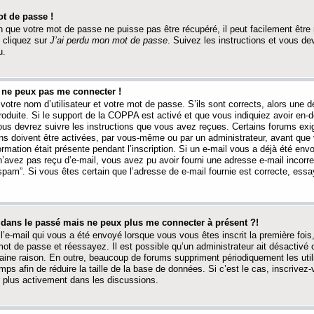
t de passe !
 que votre mot de passe ne puisse pas être récupéré, il peut facilement être ré
 cliquez sur
J’ai perdu mon mot de passe
. Suivez les instructions et vous de
u.
s ne peux pas me connecter !
votre nom d’utilisateur et votre mot de passe. S’ils sont corrects, alors une
produite. Si le support de la COPPA est activé et que vous indiquiez avoir en
 vous devrez suivre les instructions que vous avez reçues. Certains forums ex
ons doivent être activées, par vous-même ou par un administrateur, avant que 
ormation était présente pendant l’inscription. Si un e-mail vous a déjà été env
n’avez pas reçu d’e-mail, vous avez pu avoir fourni une adresse e-mail incorre
“spam”. Si vous êtes certain que l’adresse de e-mail fournie est correcte, ess
t dans le passé mais ne peux plus me connecter à présent ?!
l’e-mail qui vous a été envoyé lorsque vous vous êtes inscrit la première fois
e mot de passe et réessayez. Il est possible qu’un administrateur ait désactivé 
ine raison. En outre, beaucoup de forums suppriment périodiquement les utili
mps afin de réduire la taille de la base de données. Si c’est le cas, inscrive
r plus activement dans les discussions.