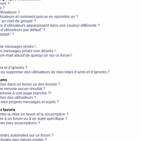
eurs ?
s ?
ilisateurs ?
lisateurs et comment puis-je en rejoindre un ?
 un chef de groupe ?
s d’utilisateurs apparaissent dans une couleur différente ?
’utilisateurs par défaut” ?
équipe” ?
de messages privés !
es messages privés non désirés !
em-mail abusif de quelqu’un sur ce forum !
is et d’ignorés ?
ou supprimer des utilisateurs de mes listes d’amis et d’ignorés ?
rums
her dans un forum ou des forums ?
e renvoie aucun résultat ?
envoie à une page blanche ?!
er des utilisateurs ?
 mes propres messages et sujets ?
t favoris
ntre la mise en favori et la souscription ?
e à un forum ou à un sujet spécifique ?
er mes souscriptions ?
ointes autorisées sur ce forum ?
toutes mes pièces jointes ?