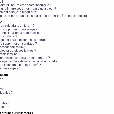
e !
aire et l’heure est encore incorrecte !
r une image sous mon nom d’utilisateur ?
ment puis-je le modifier ?
en de l’e-mail d’un utilisateur, il m’est demandé de me connecter ?
on
 un sujet dans un forum ?
 ou supprimer un message ?
r une signature à mon message ?
un sondage ?
ajouter plus d’options au sondage ?
ou supprimer un sondage ?
 accéder au forum ?
ajouter de pièces jointes ?
vertissement ?
ter des messages à un modérateur ?
egarder” lors de la rédaction d’un sujet ?
t-il besoin d’être approuvé ?
r mes sujets ?
sujets
e ?
?
es ?
lobales ?
uillés ?
ujets ?
t groupes d’utilisateurs