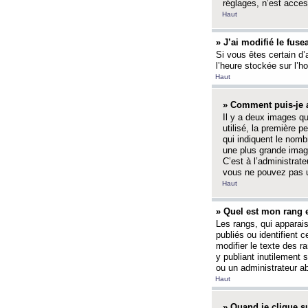
réglages, n’est access
Haut
» J’ai modifié le fuse
Si vous êtes certain d’
l’heure stockée sur l’ho
Haut
» Comment puis-je a
Il y a deux images q
utilisé, la première 
qui indiquent le nom
une plus grande image
C’est à l’administrate
vous ne pouvez pas ut
Haut
» Quel est mon rang 
Les rangs, qui apparai
publiés ou identifient 
modifier le texte des r
y publiant inutilement
ou un administrateur 
Haut
» Quand je clique su