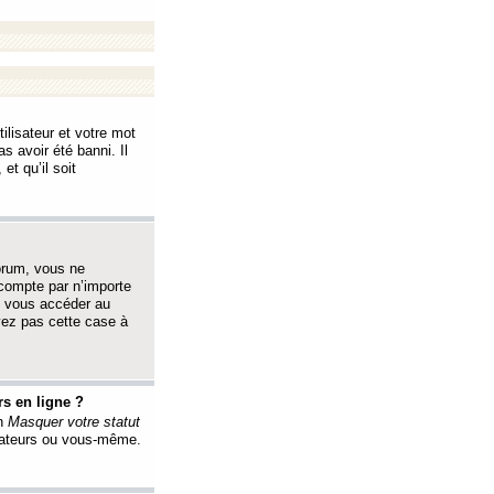
ilisateur et votre mot
s avoir été banni. Il
et qu’il soit
orum, vous ne
 compte par n’importe
i vous accéder au
oyez pas cette case à
s en ligne ?
on
Masquer votre statut
érateurs ou vous-même.