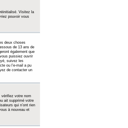
initialisé. Visitez la
vriez pouvoir vous
 des deux choses
-dessous de 13 ans de
igeront également que
vous puissiez ouvrir
oyé, suivez les
cte ou l’e-mail a pu
ayez de contacter un
, vérifiez votre nom
ou ait supprimé votre
sateurs qui n’ont rien
z-vous à nouveau et