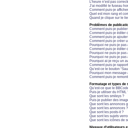
L’heure n’est pas correct
J’ai modifié le fuseau hor
Comment puis-je affiche
Quel est mon rang et com
Quand je clique sur le li
Problèmes de publicati
Comment puis-je publier
Comment puis-je éditer
Comment puis-je ajoute
Comment puis-je créer 
Pourquoi ne puis-je pas 
Comment puis-je éditer 
Pourquoi ne puis-je pas
Pourquoi ne puis-je pas 
Pourquoi ai-je reçu un a
Comment puis-je rappor
Qu’est-ce le bouton “Sauv
Pourquoi mon message a-
Comment puis-je remonte
Formatage et types de 
Qu’est-ce que le BBCod
Puis-je utiliser du HTML 
Que sont les smileys ?
Puis-je publier des imag
Que sont les annonces g
Que sont les annonces ?
Que sont les posts-it ?
Que sont les sujets verro
Que sont les icônes de s
Niveaux d’utilisateurs e