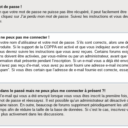
t de passe !
 que votre mot de passe ne puisse pas être récupéré, il peut facilement être ré
 cliquez sur
J’ai perdu mon mot de passe
. Suivez les instructions et vous de
u.
s ne peux pas me connecter !
votre nom d’utilisateur et votre mot de passe. S’ils sont corrects, alors une
produite. Si le support de la COPPA est activé et que vous indiquiez avoir en
 vous devrez suivre les instructions que vous avez reçues. Certains forums ex
ons doivent être activées, par vous-même ou par un administrateur, avant que 
ormation était présente pendant l’inscription. Si un e-mail vous a déjà été env
n’avez pas reçu d’e-mail, vous avez pu avoir fourni une adresse e-mail incorre
“spam”. Si vous êtes certain que l’adresse de e-mail fournie est correcte, ess
t dans le passé mais ne peux plus me connecter à présent ?!
l’e-mail qui vous a été envoyé lorsque vous vous êtes inscrit la première fois
e mot de passe et réessayez. Il est possible qu’un administrateur ait désactivé 
ine raison. En outre, beaucoup de forums suppriment périodiquement les utili
mps afin de réduire la taille de la base de données. Si c’est le cas, inscrive
r plus activement dans les discussions.