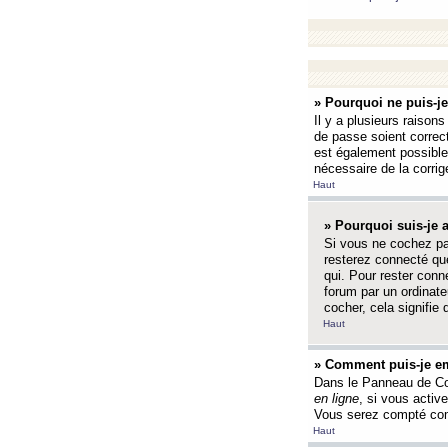
» Pourquoi ne puis-j
Il y a plusieurs raison
de passe soient correct
est également possible q
nécessaire de la corrige
Haut
» Pourquoi suis-je
Si vous ne cochez p
resterez connecté que
qui. Pour rester con
forum par un ordinate
cocher, cela signifie 
Haut
» Comment puis-je em
Dans le Panneau de Con
en ligne
, si vous activ
Vous serez compté com
Haut