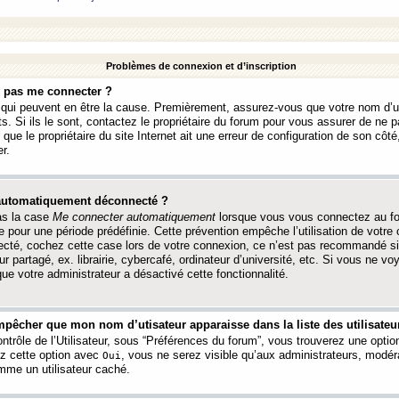
Problèmes de connexion et d’inscription
e pas me connecter ?
s qui peuvent en être la cause. Premièrement, assurez-vous que votre nom d’ut
s. Si ils le sont, contactez le propriétaire du forum pour vous assurer de ne pa
ue le propriétaire du site Internet ait une erreur de configuration de son côté, 
r.
 automatiquement déconnecté ?
as la case
Me connecter automatiquement
lorsque vous vous connectez au f
 pour une période prédéfinie. Cette prévention empêche l’utilisation de votre
necté, cochez cette case lors de votre connexion, ce n’est pas recommandé s
ur partagé, ex. librairie, cybercafé, ordinateur d’université, etc. Si vous ne v
que votre administrateur a désactivé cette fonctionnalité.
pêcher que mon nom d’utisateur apparaisse dans la liste des utilisateur
trôle de l’Utilisateur, sous “Préférences du forum”, vous trouverez une opti
ez cette option avec
, vous ne serez visible qu’aux administrateurs, mod
Oui
me un utilisateur caché.