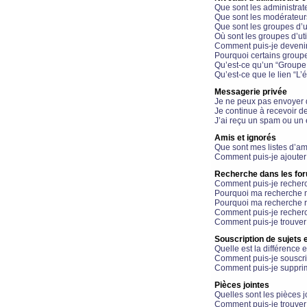
Que sont les administrat
Que sont les modérateur
Que sont les groupes d’ut
Où sont les groupes d’uti
Comment puis-je devenir
Pourquoi certains groupe
Qu’est-ce qu’un “Groupe d
Qu’est-ce que le lien “L’
Messagerie privée
Je ne peux pas envoyer 
Je continue à recevoir d
J’ai reçu un spam ou un 
Amis et ignorés
Que sont mes listes d’am
Comment puis-je ajouter 
Recherche dans les fo
Comment puis-je recherc
Pourquoi ma recherche n
Pourquoi ma recherche r
Comment puis-je recherch
Comment puis-je trouver
Souscription de sujets e
Quelle est la différence e
Comment puis-je souscrir
Comment puis-je supprim
Pièces jointes
Quelles sont les pièces j
Comment puis-je trouver 