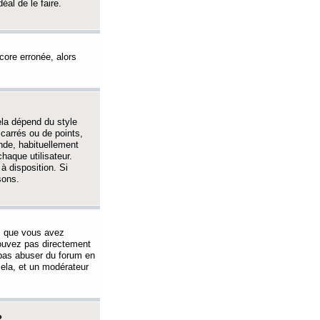
éal de le faire.
ncore erronée, alors
ela dépend du style
 carrés ou de points,
nde, habituellement
haque utilisateur.
à disposition. Si
sons.
s que vous avez
 pouvez pas directement
 pas abuser du forum en
ela, et un modérateur
?