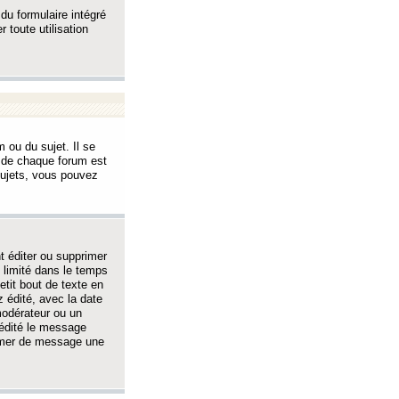
 du formulaire intégré
 toute utilisation
 ou du sujet. Il se
s de chaque forum est
sujets, vous pouvez
 éditer ou supprimer
 limité dans le temps
tit bout de texte en
 édité, avec la date
 modérateur ou un
 édité le message
rimer de message une