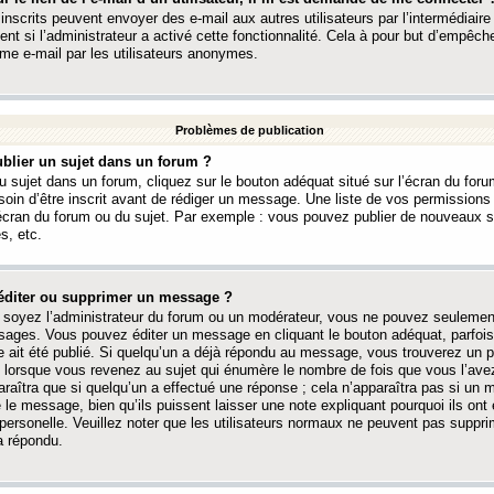
 inscrits peuvent envoyer des e-mail aux autres utilisateurs par l’intermédiaire
ent si l’administrateur a activé cette fonctionnalité. Cela à pour but d’empêcher
me e-mail par les utilisateurs anonymes.
Problèmes de publication
blier un sujet dans un forum ?
 sujet dans un forum, cliquez sur le bouton adéquat situé sur l’écran du forum
oin d’être inscrit avant de rédiger un message. Une liste de vos permission
’écran du forum ou du sujet. Par exemple : vous pouvez publier de nouveaux 
s, etc.
éditer ou supprimer un message ?
soyez l’administrateur du forum ou un modérateur, vous ne pouvez seulement
ages. Vous pouvez éditer un message en cliquant le bouton adéquat, parfois
ait été publié. Si quelqu’un a déjà répondu au message, vous trouverez un pe
orsque vous revenez au sujet qui énumère le nombre de fois que vous l’avez
paraîtra que si quelqu’un a effectué une réponse ; cela n’apparaîtra pas si un
é le message, bien qu’ils puissent laisser une note expliquant pourquoi ils ont
 personelle. Veuillez noter que les utilisateurs normaux ne peuvent pas supp
a répondu.