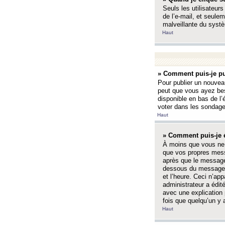
Seuls les utilisateurs
de l’e-mail, et seulem
malveillante du systè
Haut
» Comment puis-je pu
Pour publier un nouveau
peut que vous ayez bes
disponible en bas de l
voter dans les sondage
Haut
» Comment puis-je 
À moins que vous ne 
que vos propres mess
après que le message 
dessous du message l
et l’heure. Ceci n’ap
administrateur a édit
avec une explication
fois que quelqu’un y 
Haut