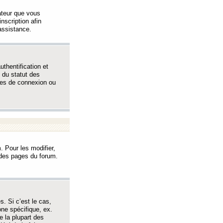
sateur que vous
inscription afin
assistance.
thentification et
 du statut des
èmes de connexion ou
. Pour les modifier,
t des pages du forum.
s. Si c’est le cas,
one spécifique, ex.
e la plupart des