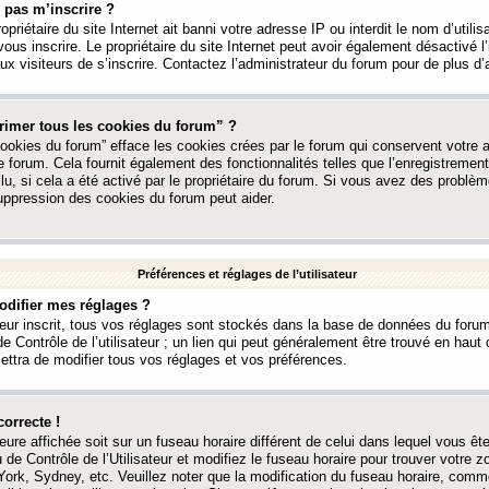
 pas m’inscrire ?
ropriétaire du site Internet ait banni votre adresse IP ou interdit le nom d’utili
vous inscrire. Le propriétaire du site Internet peut avoir également désactivé l’
 visiteurs de s’inscrire. Contactez l’administrateur du forum pour de plus d’
rimer tous les cookies du forum” ?
ookies du forum” efface les cookies crées par le forum qui conservent votre au
e forum. Cela fournit également des fonctionnalités telles que l’enregistrement
u, si cela a été activé par le propriétaire du forum. Si vous avez des probl
uppression des cookies du forum peut aider.
Préférences et réglages de l’utilisateur
difier mes réglages ?
teur inscrit, tous vos réglages sont stockés dans la base de données du forum
e Contrôle de l’utilisateur ; un lien qui peut généralement être trouvé en hau
tra de modifier tous vos réglages et vos préférences.
correcte !
heure affichée soit sur un fuseau horaire différent de celui dans lequel vous ête
 de Contrôle de l’Utilisateur et modifiez le fuseau horaire pour trouver votre z
ork, Sydney, etc. Veuillez noter que la modification du fuseau horaire, comm