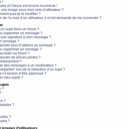
e !
aire et l’heure est encore incorrecte !
r une image sous mon nom d’utilisateur ?
ment puis-je le modifier ?
en de l’e-mail d’un utilisateur, il m’est demandé de me connecter ?
on
 un sujet dans un forum ?
 ou supprimer un message ?
r une signature à mon message ?
un sondage ?
ajouter plus d’options au sondage ?
ou supprimer un sondage ?
 accéder au forum ?
ajouter de pièces jointes ?
vertissement ?
ter des messages à un modérateur ?
egarder” lors de la rédaction d’un sujet ?
t-il besoin d’être approuvé ?
r mes sujets ?
sujets
e ?
?
es ?
lobales ?
uillés ?
ujets ?
t groupes d’utilisateurs