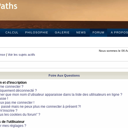
CALCUL
PHILOSOPHIE
GALERIE
NEWS
FORUM
A PROPO
Nous sommes le 06 A
onse
|
Voir les sujets actifs
Foire Aux Questions
et d’inscription
 me connecter ?
tiquement déconnecté ?
 que mon nom d’utisateur apparaisse dans la liste des utilisateurs en ligne ?
sse !
peux pas me connecter !
le passé mais ne peux plus me connecter à présent ?!
m’inscrire ?
ous les cookies du forum” ?
de l’utilisateur
r mes réglages ?