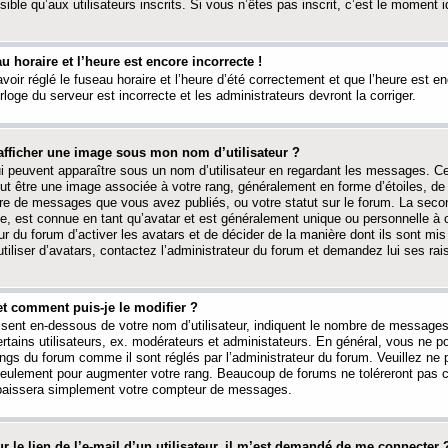
ible qu’aux utilisateurs inscrits. Si vous n’êtes pas inscrit, c’est le moment id
au horaire et l’heure est encore incorrecte !
avoir réglé le fuseau horaire et l’heure d’été correctement et que l’heure est e
rloge du serveur est incorrecte et les administrateurs devront la corriger.
fficher une image sous mon nom d’utilisateur ?
ui peuvent apparaître sous un nom d’utilisateur en regardant les messages. C
peut être une image associée à votre rang, généralement en forme d’étoiles, de
bre de messages que vous avez publiés, ou votre statut sur le forum. La seco
, est connue en tant qu’avatar et est généralement unique ou personnelle à c
ur du forum d’activer les avatars et de décider de la manière dont ils sont mis 
iliser d’avatars, contactez l’administrateur du forum et demandez lui ses rai
et comment puis-je le modifier ?
ssent en-dessous de votre nom d’utilisateur, indiquent le nombre de message
certains utilisateurs, ex. modérateurs et administateurs. En général, vous ne
angs du forum comme il sont réglés par l’administrateur du forum. Veuillez ne
 seulement pour augmenter votre rang. Beaucoup de forums ne toléreront pas c
abaissera simplement votre compteur de messages.
r le lien de l’e-mail d’un utilisateur, il m’est demandé de me connecter 