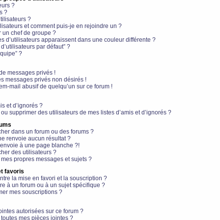
eurs ?
s ?
ilisateurs ?
lisateurs et comment puis-je en rejoindre un ?
 un chef de groupe ?
s d’utilisateurs apparaissent dans une couleur différente ?
’utilisateurs par défaut” ?
équipe” ?
de messages privés !
es messages privés non désirés !
em-mail abusif de quelqu’un sur ce forum !
is et d’ignorés ?
ou supprimer des utilisateurs de mes listes d’amis et d’ignorés ?
rums
her dans un forum ou des forums ?
e renvoie aucun résultat ?
envoie à une page blanche ?!
er des utilisateurs ?
 mes propres messages et sujets ?
t favoris
ntre la mise en favori et la souscription ?
e à un forum ou à un sujet spécifique ?
er mes souscriptions ?
ointes autorisées sur ce forum ?
toutes mes pièces jointes ?