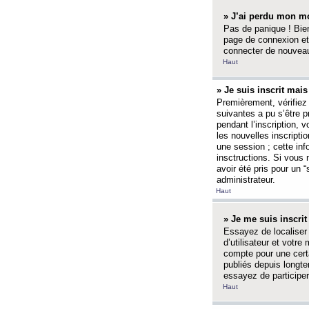
» J’ai perdu mon mo
Pas de panique ! Bien
page de connexion et
connecter de nouvea
Haut
» Je suis inscrit mai
Premièrement, vérifiez 
suivantes a pu s’être 
pendant l’inscription,
les nouvelles inscripti
une session ; cette inf
insctructions. Si vous 
avoir été pris pour un 
administrateur.
Haut
» Je me suis inscri
Essayez de localiser 
d’utilisateur et votr
compte pour une certa
publiés depuis longte
essayez de participe
Haut