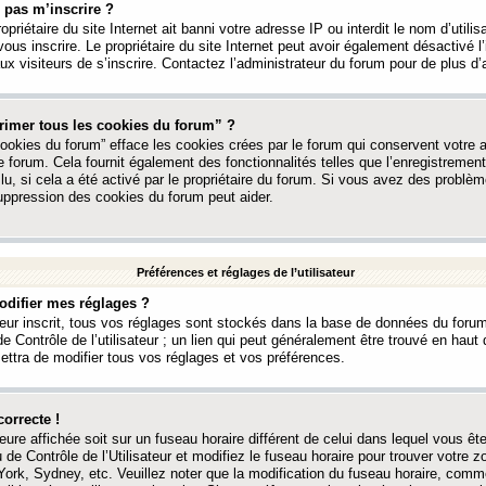
 pas m’inscrire ?
ropriétaire du site Internet ait banni votre adresse IP ou interdit le nom d’utili
vous inscrire. Le propriétaire du site Internet peut avoir également désactivé l’
 visiteurs de s’inscrire. Contactez l’administrateur du forum pour de plus d’
rimer tous les cookies du forum” ?
ookies du forum” efface les cookies crées par le forum qui conservent votre au
e forum. Cela fournit également des fonctionnalités telles que l’enregistrement
u, si cela a été activé par le propriétaire du forum. Si vous avez des probl
uppression des cookies du forum peut aider.
Préférences et réglages de l’utilisateur
difier mes réglages ?
teur inscrit, tous vos réglages sont stockés dans la base de données du forum
e Contrôle de l’utilisateur ; un lien qui peut généralement être trouvé en hau
tra de modifier tous vos réglages et vos préférences.
correcte !
heure affichée soit sur un fuseau horaire différent de celui dans lequel vous ête
 de Contrôle de l’Utilisateur et modifiez le fuseau horaire pour trouver votre z
ork, Sydney, etc. Veuillez noter que la modification du fuseau horaire, comm