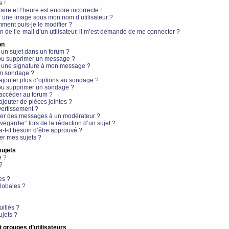
e !
aire et l’heure est encore incorrecte !
r une image sous mon nom d’utilisateur ?
ment puis-je le modifier ?
en de l’e-mail d’un utilisateur, il m’est demandé de me connecter ?
on
 un sujet dans un forum ?
 ou supprimer un message ?
r une signature à mon message ?
un sondage ?
ajouter plus d’options au sondage ?
ou supprimer un sondage ?
 accéder au forum ?
ajouter de pièces jointes ?
vertissement ?
ter des messages à un modérateur ?
egarder” lors de la rédaction d’un sujet ?
t-il besoin d’être approuvé ?
r mes sujets ?
sujets
e ?
?
es ?
lobales ?
uillés ?
ujets ?
t groupes d’utilisateurs