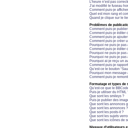
L’heure n’est pas correct
J’ai modifié le fuseau hor
Comment puis-je affiche
Quel est mon rang et com
Quand je clique sur le li
Problèmes de publicati
Comment puis-je publier
Comment puis-je éditer
Comment puis-je ajoute
Comment puis-je créer 
Pourquoi ne puis-je pas 
Comment puis-je éditer 
Pourquoi ne puis-je pas
Pourquoi ne puis-je pas 
Pourquoi ai-je reçu un a
Comment puis-je rappor
Qu’est-ce le bouton “Sauv
Pourquoi mon message a-
Comment puis-je remonte
Formatage et types de 
Qu’est-ce que le BBCod
Puis-je utiliser du HTML 
Que sont les smileys ?
Puis-je publier des imag
Que sont les annonces g
Que sont les annonces ?
Que sont les posts-it ?
Que sont les sujets verro
Que sont les icônes de s
Niveaux d’utilisateurs e