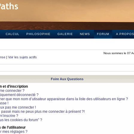
CALCUL
PHILOSOPHIE
GALERIE
NEWS
FORUM
A PROPO
Nous sommes le 07 A
onse
|
Voir les sujets actifs
Foire Aux Questions
et d’inscription
 me connecter ?
tiquement déconnecté ?
 que mon nom d’utisateur apparaisse dans la liste des utilisateurs en ligne ?
sse !
peux pas me connecter !
le passé mais ne peux plus me connecter à présent ?!
m’inscrire ?
ous les cookies du forum” ?
de l’utilisateur
r mes réglages ?