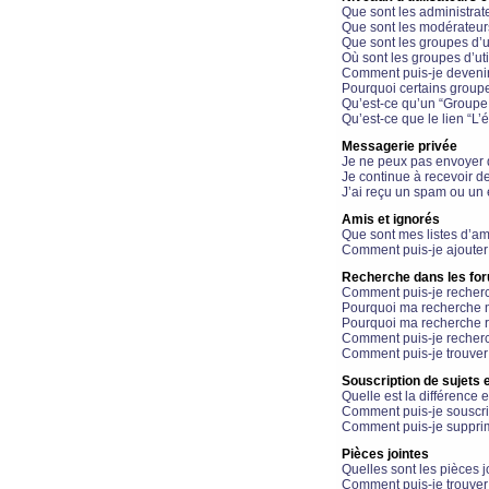
Que sont les administrat
Que sont les modérateur
Que sont les groupes d’ut
Où sont les groupes d’uti
Comment puis-je devenir
Pourquoi certains groupe
Qu’est-ce qu’un “Groupe d
Qu’est-ce que le lien “L’
Messagerie privée
Je ne peux pas envoyer 
Je continue à recevoir d
J’ai reçu un spam ou un 
Amis et ignorés
Que sont mes listes d’am
Comment puis-je ajouter 
Recherche dans les fo
Comment puis-je recherc
Pourquoi ma recherche n
Pourquoi ma recherche r
Comment puis-je recherch
Comment puis-je trouver
Souscription de sujets e
Quelle est la différence e
Comment puis-je souscrir
Comment puis-je supprim
Pièces jointes
Quelles sont les pièces j
Comment puis-je trouver 