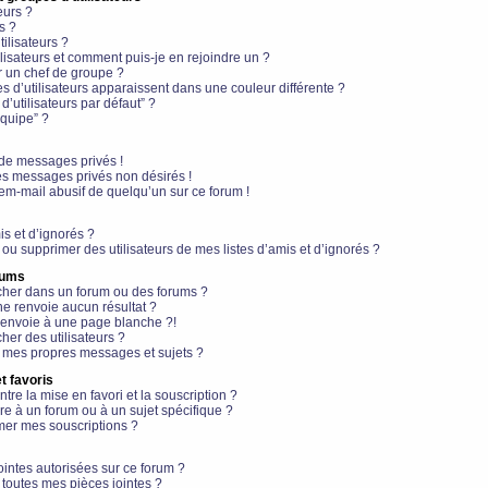
eurs ?
s ?
ilisateurs ?
lisateurs et comment puis-je en rejoindre un ?
 un chef de groupe ?
s d’utilisateurs apparaissent dans une couleur différente ?
’utilisateurs par défaut” ?
équipe” ?
de messages privés !
es messages privés non désirés !
em-mail abusif de quelqu’un sur ce forum !
is et d’ignorés ?
ou supprimer des utilisateurs de mes listes d’amis et d’ignorés ?
rums
her dans un forum ou des forums ?
e renvoie aucun résultat ?
envoie à une page blanche ?!
er des utilisateurs ?
 mes propres messages et sujets ?
t favoris
ntre la mise en favori et la souscription ?
e à un forum ou à un sujet spécifique ?
er mes souscriptions ?
ointes autorisées sur ce forum ?
toutes mes pièces jointes ?