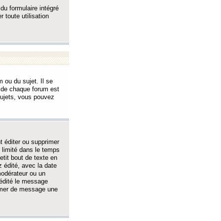
 du formulaire intégré
 toute utilisation
 ou du sujet. Il se
s de chaque forum est
sujets, vous pouvez
 éditer ou supprimer
 limité dans le temps
tit bout de texte en
 édité, avec la date
 modérateur ou un
 édité le message
rimer de message une