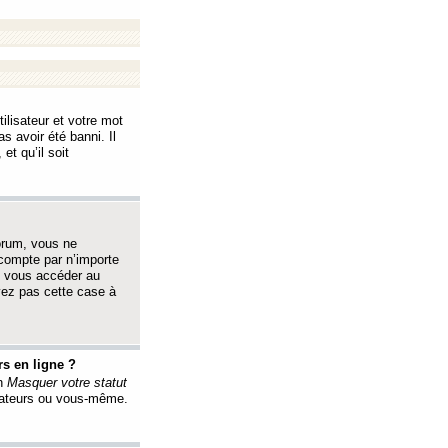
ilisateur et votre mot
s avoir été banni. Il
et qu’il soit
orum, vous ne
 compte par n’importe
i vous accéder au
oyez pas cette case à
s en ligne ?
on
Masquer votre statut
érateurs ou vous-même.