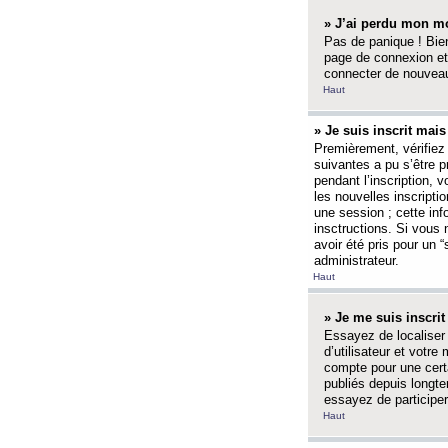
» J’ai perdu mon mo
Pas de panique ! Bien
page de connexion et
connecter de nouvea
Haut
» Je suis inscrit mai
Premièrement, vérifiez 
suivantes a pu s’être 
pendant l’inscription,
les nouvelles inscripti
une session ; cette inf
insctructions. Si vous 
avoir été pris pour un 
administrateur.
Haut
» Je me suis inscri
Essayez de localiser 
d’utilisateur et votr
compte pour une certa
publiés depuis longte
essayez de participe
Haut