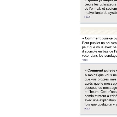
Seuls les utilisateurs
de l’e-mail, et seulem
malveillante du systè
Haut
» Comment puis-je pu
Pour publier un nouveau
peut que vous ayez bes
disponible en bas de l
voter dans les sondage
Haut
» Comment puis-je 
À moins que vous ne 
que vos propres mess
après que le message 
dessous du message l
et l’heure. Ceci n’ap
administrateur a édit
avec une explication
fois que quelqu’un y 
Haut