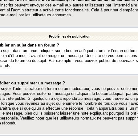
 inscrits peuvent envoyer des e-mail aux autres utilisateurs par l’intermédiaire
ent si l’administrateur a activé cette fonctionnalité. Cela à pour but d’empêcher
me e-mail par les utilisateurs anonymes.
Problèmes de publication
blier un sujet dans un forum ?
 sujet dans un forum, cliquez sur le bouton adéquat situé sur l’écran du forum
oin d’être inscrit avant de rédiger un message. Une liste de vos permission
’écran du forum ou du sujet. Par exemple : vous pouvez publier de nouveaux 
s, etc.
éditer ou supprimer un message ?
soyez l’administrateur du forum ou un modérateur, vous ne pouvez seulement
ages. Vous pouvez éditer un message en cliquant le bouton adéquat, parfois
ait été publié. Si quelqu’un a déjà répondu au message, vous trouverez un pe
orsque vous revenez au sujet qui énumère le nombre de fois que vous l’avez
paraîtra que si quelqu’un a effectué une réponse ; cela n’apparaîtra pas si un
é le message, bien qu’ils puissent laisser une note expliquant pourquoi ils ont
 personelle. Veuillez noter que les utilisateurs normaux ne peuvent pas supp
a répondu.