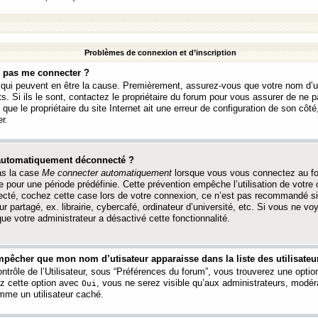
Problèmes de connexion et d’inscription
e pas me connecter ?
s qui peuvent en être la cause. Premièrement, assurez-vous que votre nom d’ut
s. Si ils le sont, contactez le propriétaire du forum pour vous assurer de ne pa
ue le propriétaire du site Internet ait une erreur de configuration de son côté, 
r.
 automatiquement déconnecté ?
as la case
Me connecter automatiquement
lorsque vous vous connectez au f
 pour une période prédéfinie. Cette prévention empêche l’utilisation de votre
necté, cochez cette case lors de votre connexion, ce n’est pas recommandé s
ur partagé, ex. librairie, cybercafé, ordinateur d’université, etc. Si vous ne v
que votre administrateur a désactivé cette fonctionnalité.
pêcher que mon nom d’utisateur apparaisse dans la liste des utilisateur
trôle de l’Utilisateur, sous “Préférences du forum”, vous trouverez une opti
ez cette option avec
, vous ne serez visible qu’aux administrateurs, mod
Oui
me un utilisateur caché.