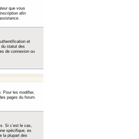
sateur que vous
inscription afin
assistance.
thentification et
 du statut des
èmes de connexion ou
. Pour les modifier,
t des pages du forum.
s. Si c’est le cas,
one spécifique, ex.
e la plupart des