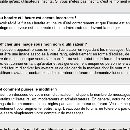
ible qu’aux utilisateurs inscrits. Si vous n’êtes pas inscrit, c’est le moment id
au horaire et l’heure est encore incorrecte !
avoir réglé le fuseau horaire et l’heure d’été correctement et que l’heure est e
rloge du serveur est incorrecte et les administrateurs devront la corriger.
fficher une image sous mon nom d’utilisateur ?
ui peuvent apparaître sous un nom d’utilisateur en regardant les messages. C
peut être une image associée à votre rang, généralement en forme d’étoiles, de
bre de messages que vous avez publiés, ou votre statut sur le forum. La seco
, est connue en tant qu’avatar et est généralement unique ou personnelle à c
ur du forum d’activer les avatars et de décider de la manière dont ils sont mis 
iliser d’avatars, contactez l’administrateur du forum et demandez lui ses rai
et comment puis-je le modifier ?
ssent en-dessous de votre nom d’utilisateur, indiquent le nombre de message
certains utilisateurs, ex. modérateurs et administateurs. En général, vous ne
angs du forum comme il sont réglés par l’administrateur du forum. Veuillez ne
 seulement pour augmenter votre rang. Beaucoup de forums ne toléreront pas c
abaissera simplement votre compteur de messages.
r le lien de l’e-mail d’un utilisateur, il m’est demandé de me connecter 