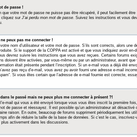
t de passe !
 que votre mot de passe ne puisse pas être récupéré, il peut facilement être ré
 cliquez sur
J’ai perdu mon mot de passe
. Suivez les instructions et vous de
u.
s ne peux pas me connecter !
votre nom d’utilisateur et votre mot de passe. S’ils sont corrects, alors une
produite. Si le support de la COPPA est activé et que vous indiquiez avoir en
 vous devrez suivre les instructions que vous avez reçues. Certains forums ex
ons doivent être activées, par vous-même ou par un administrateur, avant que 
ormation était présente pendant l’inscription. Si un e-mail vous a déjà été env
n’avez pas reçu d’e-mail, vous avez pu avoir fourni une adresse e-mail incorre
“spam”. Si vous êtes certain que l’adresse de e-mail fournie est correcte, ess
t dans le passé mais ne peux plus me connecter à présent ?!
l’e-mail qui vous a été envoyé lorsque vous vous êtes inscrit la première fois
e mot de passe et réessayez. Il est possible qu’un administrateur ait désactivé 
ine raison. En outre, beaucoup de forums suppriment périodiquement les utili
mps afin de réduire la taille de la base de données. Si c’est le cas, inscrive
r plus activement dans les discussions.