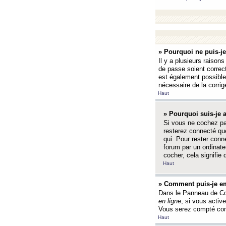
» Pourquoi ne puis-j
Il y a plusieurs raison
de passe soient correct
est également possible q
nécessaire de la corrige
Haut
» Pourquoi suis-je
Si vous ne cochez p
resterez connecté que
qui. Pour rester con
forum par un ordinate
cocher, cela signifie 
Haut
» Comment puis-je em
Dans le Panneau de Con
en ligne
, si vous activ
Vous serez compté com
Haut