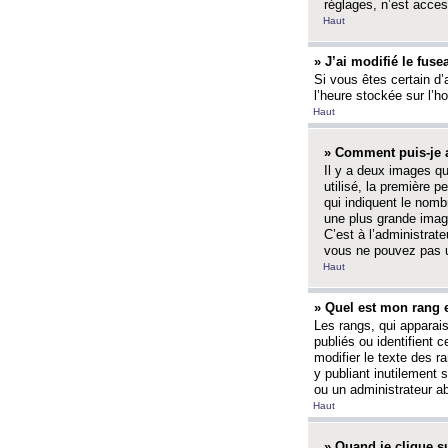
réglages, n’est access
Haut
» J’ai modifié le fuse
Si vous êtes certain d’
l’heure stockée sur l’ho
Haut
» Comment puis-je a
Il y a deux images q
utilisé, la première 
qui indiquent le nom
une plus grande image
C’est à l’administrate
vous ne pouvez pas ut
Haut
» Quel est mon rang 
Les rangs, qui apparai
publiés ou identifient 
modifier le texte des r
y publiant inutilement
ou un administrateur 
Haut
» Quand je clique su