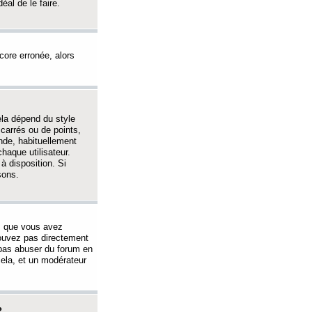
éal de le faire.
ncore erronée, alors
ela dépend du style
 carrés ou de points,
nde, habituellement
haque utilisateur.
à disposition. Si
sons.
s que vous avez
 pouvez pas directement
 pas abuser du forum en
ela, et un modérateur
?