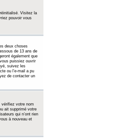
initialisé. Visitez la
vriez pouvoir vous
 des deux choses
-dessous de 13 ans de
igeront également que
vous puissiez ouvrir
oyé, suivez les
cte ou l’e-mail a pu
ayez de contacter un
, vérifiez votre nom
ou ait supprimé votre
sateurs qui n’ont rien
z-vous à nouveau et