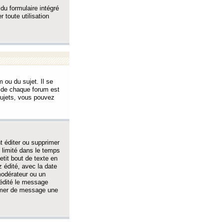
 du formulaire intégré
 toute utilisation
 ou du sujet. Il se
s de chaque forum est
sujets, vous pouvez
 éditer ou supprimer
 limité dans le temps
tit bout de texte en
 édité, avec la date
 modérateur ou un
 édité le message
rimer de message une