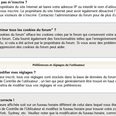
 pas m’inscrire ?
ropriétaire du site Internet ait banni votre adresse IP ou interdit le nom d’utili
vous inscrire. Le propriétaire du site Internet peut avoir également désactivé l’
 visiteurs de s’inscrire. Contactez l’administrateur du forum pour de plus d’
rimer tous les cookies du forum” ?
ookies du forum” efface les cookies crées par le forum qui conservent votre au
e forum. Cela fournit également des fonctionnalités telles que l’enregistrement
u, si cela a été activé par le propriétaire du forum. Si vous avez des probl
uppression des cookies du forum peut aider.
Préférences et réglages de l’utilisateur
difier mes réglages ?
teur inscrit, tous vos réglages sont stockés dans la base de données du forum
e Contrôle de l’utilisateur ; un lien qui peut généralement être trouvé en hau
tra de modifier tous vos réglages et vos préférences.
correcte !
heure affichée soit sur un fuseau horaire différent de celui dans lequel vous ête
 de Contrôle de l’Utilisateur et modifiez le fuseau horaire pour trouver votre z
ork, Sydney, etc. Veuillez noter que la modification du fuseau horaire, comm