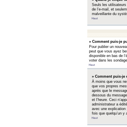
Seuls les utilisateurs
de l’e-mail, et seulem
malveillante du systè
Haut
» Comment puis-je pu
Pour publier un nouveau
peut que vous ayez bes
disponible en bas de l
voter dans les sondage
Haut
» Comment puis-je 
À moins que vous ne 
que vos propres mess
après que le message 
dessous du message l
et l’heure. Ceci n’ap
administrateur a édit
avec une explication
fois que quelqu’un y 
Haut