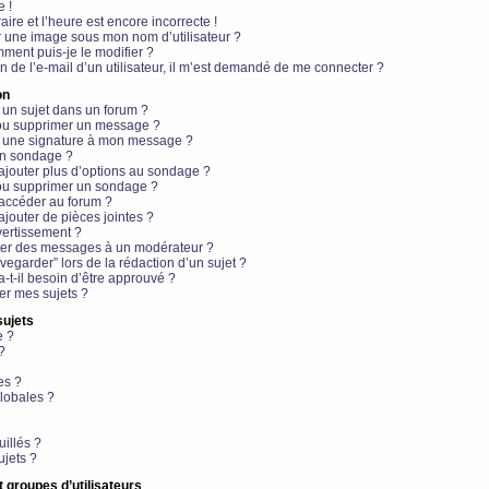
e !
aire et l’heure est encore incorrecte !
r une image sous mon nom d’utilisateur ?
ment puis-je le modifier ?
en de l’e-mail d’un utilisateur, il m’est demandé de me connecter ?
on
 un sujet dans un forum ?
 ou supprimer un message ?
r une signature à mon message ?
un sondage ?
ajouter plus d’options au sondage ?
ou supprimer un sondage ?
 accéder au forum ?
ajouter de pièces jointes ?
vertissement ?
ter des messages à un modérateur ?
egarder” lors de la rédaction d’un sujet ?
t-il besoin d’être approuvé ?
r mes sujets ?
sujets
e ?
?
es ?
lobales ?
uillés ?
ujets ?
t groupes d’utilisateurs