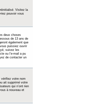
initialisé. Visitez la
vriez pouvoir vous
 des deux choses
-dessous de 13 ans de
igeront également que
vous puissiez ouvrir
oyé, suivez les
cte ou l’e-mail a pu
ayez de contacter un
, vérifiez votre nom
ou ait supprimé votre
sateurs qui n’ont rien
z-vous à nouveau et