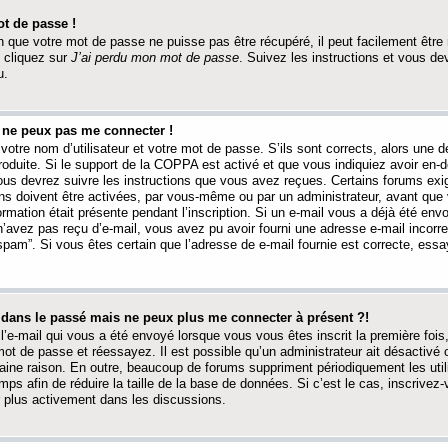
t de passe !
 que votre mot de passe ne puisse pas être récupéré, il peut facilement être ré
 cliquez sur
J’ai perdu mon mot de passe
. Suivez les instructions et vous de
u.
s ne peux pas me connecter !
votre nom d’utilisateur et votre mot de passe. S’ils sont corrects, alors une
produite. Si le support de la COPPA est activé et que vous indiquiez avoir en
 vous devrez suivre les instructions que vous avez reçues. Certains forums ex
ons doivent être activées, par vous-même ou par un administrateur, avant que 
ormation était présente pendant l’inscription. Si un e-mail vous a déjà été env
n’avez pas reçu d’e-mail, vous avez pu avoir fourni une adresse e-mail incorre
“spam”. Si vous êtes certain que l’adresse de e-mail fournie est correcte, ess
t dans le passé mais ne peux plus me connecter à présent ?!
l’e-mail qui vous a été envoyé lorsque vous vous êtes inscrit la première fois
e mot de passe et réessayez. Il est possible qu’un administrateur ait désactivé 
ine raison. En outre, beaucoup de forums suppriment périodiquement les utili
mps afin de réduire la taille de la base de données. Si c’est le cas, inscrive
r plus activement dans les discussions.