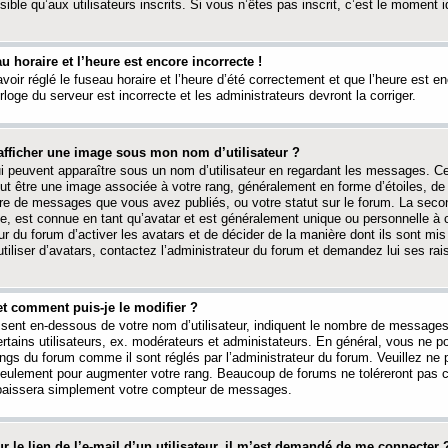
ible qu’aux utilisateurs inscrits. Si vous n’êtes pas inscrit, c’est le moment id
au horaire et l’heure est encore incorrecte !
avoir réglé le fuseau horaire et l’heure d’été correctement et que l’heure est e
rloge du serveur est incorrecte et les administrateurs devront la corriger.
fficher une image sous mon nom d’utilisateur ?
ui peuvent apparaître sous un nom d’utilisateur en regardant les messages. C
peut être une image associée à votre rang, généralement en forme d’étoiles, de
bre de messages que vous avez publiés, ou votre statut sur le forum. La seco
, est connue en tant qu’avatar et est généralement unique ou personnelle à c
ur du forum d’activer les avatars et de décider de la manière dont ils sont mis 
iliser d’avatars, contactez l’administrateur du forum et demandez lui ses rai
et comment puis-je le modifier ?
ssent en-dessous de votre nom d’utilisateur, indiquent le nombre de message
certains utilisateurs, ex. modérateurs et administateurs. En général, vous ne
angs du forum comme il sont réglés par l’administrateur du forum. Veuillez ne
 seulement pour augmenter votre rang. Beaucoup de forums ne toléreront pas c
abaissera simplement votre compteur de messages.
r le lien de l’e-mail d’un utilisateur, il m’est demandé de me connecter 