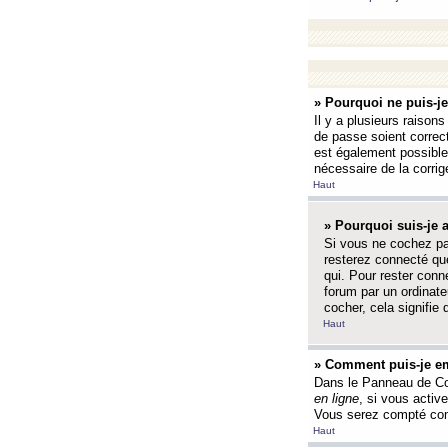
» Pourquoi ne puis-j
Il y a plusieurs raison
de passe soient correct
est également possible q
nécessaire de la corrige
Haut
» Pourquoi suis-je
Si vous ne cochez p
resterez connecté que
qui. Pour rester con
forum par un ordinate
cocher, cela signifie 
Haut
» Comment puis-je em
Dans le Panneau de Con
en ligne
, si vous activ
Vous serez compté com
Haut