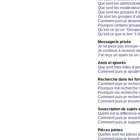
Que sont les administrat
Que sont les modérateur
Que sont les groupes d’ut
Où sont les groupes d’uti
Comment puis-je devenir
Pourquoi certains groupe
Qu’est-ce qu’un “Groupe d
Qu’est-ce que le lien “L’
Messagerie privée
Je ne peux pas envoyer 
Je continue à recevoir d
J’ai reçu un spam ou un 
Amis et ignorés
Que sont mes listes d’am
Comment puis-je ajouter 
Recherche dans les fo
Comment puis-je recherc
Pourquoi ma recherche n
Pourquoi ma recherche r
Comment puis-je recherch
Comment puis-je trouver
Souscription de sujets e
Quelle est la différence e
Comment puis-je souscrir
Comment puis-je supprim
Pièces jointes
Quelles sont les pièces j
Comment puis-je trouver 