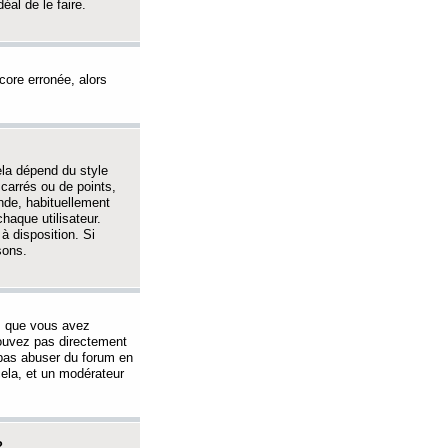
éal de le faire.
ncore erronée, alors
ela dépend du style
 carrés ou de points,
nde, habituellement
haque utilisateur.
à disposition. Si
sons.
s que vous avez
 pouvez pas directement
 pas abuser du forum en
ela, et un modérateur
?