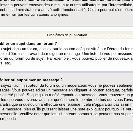
 inscrits peuvent envoyer des e-mail aux autres utilisateurs par l’intermédiaire
ent si l’administrateur a activé cette fonctionnalité. Cela à pour but d’empêcher
me e-mail par les utilisateurs anonymes.
Problèmes de publication
blier un sujet dans un forum ?
 sujet dans un forum, cliquez sur le bouton adéquat situé sur l’écran du forum
oin d’être inscrit avant de rédiger un message. Une liste de vos permission
’écran du forum ou du sujet. Par exemple : vous pouvez publier de nouveaux 
s, etc.
éditer ou supprimer un message ?
soyez l’administrateur du forum ou un modérateur, vous ne pouvez seulement
ages. Vous pouvez éditer un message en cliquant le bouton adéquat, parfois
ait été publié. Si quelqu’un a déjà répondu au message, vous trouverez un pe
orsque vous revenez au sujet qui énumère le nombre de fois que vous l’avez
paraîtra que si quelqu’un a effectué une réponse ; cela n’apparaîtra pas si un
é le message, bien qu’ils puissent laisser une note expliquant pourquoi ils ont
 personelle. Veuillez noter que les utilisateurs normaux ne peuvent pas supp
a répondu.