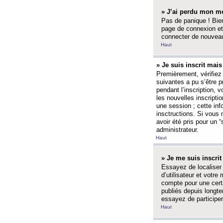
» J’ai perdu mon mo
Pas de panique ! Bien
page de connexion et
connecter de nouvea
Haut
» Je suis inscrit mai
Premièrement, vérifiez 
suivantes a pu s’être 
pendant l’inscription,
les nouvelles inscripti
une session ; cette inf
insctructions. Si vous 
avoir été pris pour un 
administrateur.
Haut
» Je me suis inscri
Essayez de localiser 
d’utilisateur et votr
compte pour une certa
publiés depuis longte
essayez de participe
Haut