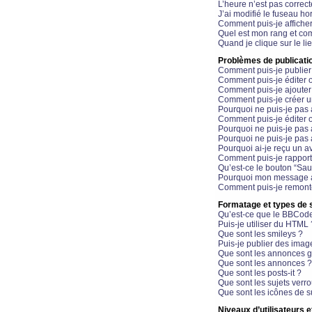
L’heure n’est pas correct
J’ai modifié le fuseau hor
Comment puis-je affiche
Quel est mon rang et com
Quand je clique sur le li
Problèmes de publicati
Comment puis-je publier
Comment puis-je éditer
Comment puis-je ajoute
Comment puis-je créer 
Pourquoi ne puis-je pas 
Comment puis-je éditer 
Pourquoi ne puis-je pas
Pourquoi ne puis-je pas 
Pourquoi ai-je reçu un a
Comment puis-je rappor
Qu’est-ce le bouton “Sauv
Pourquoi mon message a-
Comment puis-je remonte
Formatage et types de 
Qu’est-ce que le BBCod
Puis-je utiliser du HTML 
Que sont les smileys ?
Puis-je publier des imag
Que sont les annonces g
Que sont les annonces ?
Que sont les posts-it ?
Que sont les sujets verro
Que sont les icônes de s
Niveaux d’utilisateurs e