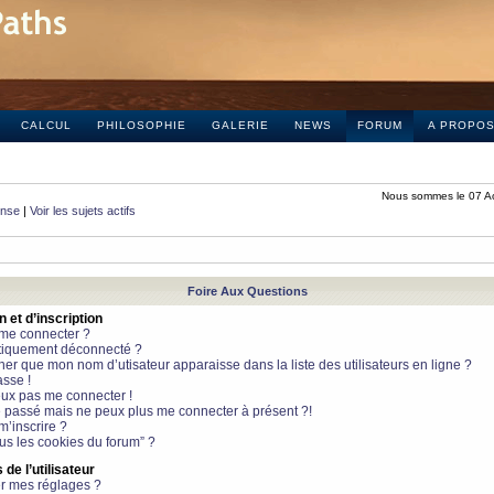
CALCUL
PHILOSOPHIE
GALERIE
NEWS
FORUM
A PROPO
Nous sommes le 07 A
onse
|
Voir les sujets actifs
Foire Aux Questions
et d’inscription
 me connecter ?
tiquement déconnecté ?
 que mon nom d’utisateur apparaisse dans la liste des utilisateurs en ligne ?
sse !
peux pas me connecter !
le passé mais ne peux plus me connecter à présent ?!
m’inscrire ?
ous les cookies du forum” ?
de l’utilisateur
r mes réglages ?