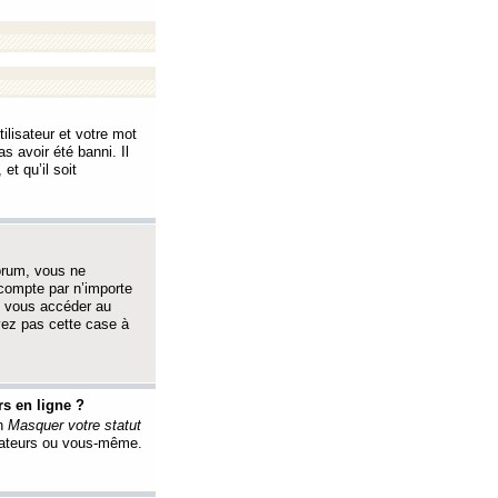
ilisateur et votre mot
s avoir été banni. Il
et qu’il soit
orum, vous ne
 compte par n’importe
i vous accéder au
oyez pas cette case à
s en ligne ?
on
Masquer votre statut
érateurs ou vous-même.