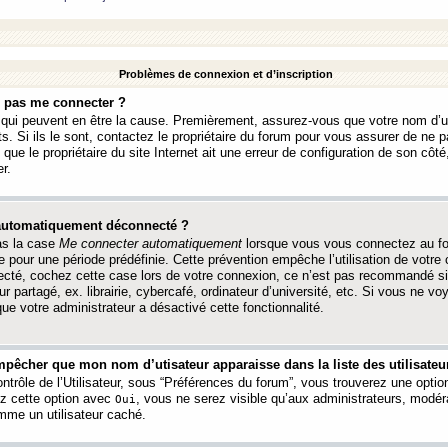
Problèmes de connexion et d’inscription
e pas me connecter ?
s qui peuvent en être la cause. Premièrement, assurez-vous que votre nom d’ut
s. Si ils le sont, contactez le propriétaire du forum pour vous assurer de ne pa
ue le propriétaire du site Internet ait une erreur de configuration de son côté, 
r.
 automatiquement déconnecté ?
as la case
Me connecter automatiquement
lorsque vous vous connectez au f
 pour une période prédéfinie. Cette prévention empêche l’utilisation de votre
necté, cochez cette case lors de votre connexion, ce n’est pas recommandé s
ur partagé, ex. librairie, cybercafé, ordinateur d’université, etc. Si vous ne v
que votre administrateur a désactivé cette fonctionnalité.
pêcher que mon nom d’utisateur apparaisse dans la liste des utilisateur
trôle de l’Utilisateur, sous “Préférences du forum”, vous trouverez une opti
ez cette option avec
, vous ne serez visible qu’aux administrateurs, mod
Oui
me un utilisateur caché.