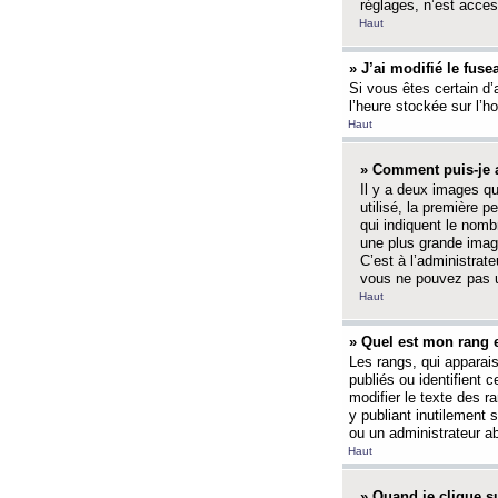
réglages, n’est access
Haut
» J’ai modifié le fuse
Si vous êtes certain d’
l’heure stockée sur l’ho
Haut
» Comment puis-je a
Il y a deux images q
utilisé, la première 
qui indiquent le nom
une plus grande image
C’est à l’administrate
vous ne pouvez pas ut
Haut
» Quel est mon rang 
Les rangs, qui apparai
publiés ou identifient 
modifier le texte des r
y publiant inutilement
ou un administrateur 
Haut
» Quand je clique su