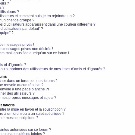
eurs ?
s ?
ilisateurs ?
lisateurs et comment puis-je en rejoindre un ?
 un chef de groupe ?
s d’utilisateurs apparaissent dans une couleur différente ?
’utilisateurs par défaut” ?
équipe” ?
de messages privés !
es messages privés non désirés !
em-mail abusif de quelqu’un sur ce forum !
is et d’ignorés ?
ou supprimer des utilisateurs de mes listes d’amis et d’ignorés ?
rums
her dans un forum ou des forums ?
e renvoie aucun résultat ?
envoie à une page blanche ?!
er des utilisateurs ?
 mes propres messages et sujets ?
t favoris
ntre la mise en favori et la souscription ?
e à un forum ou à un sujet spécifique ?
er mes souscriptions ?
ointes autorisées sur ce forum ?
toutes mes pièces jointes ?