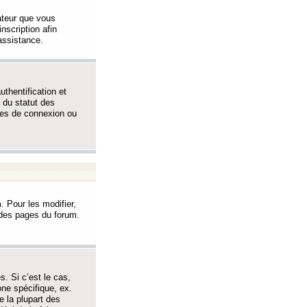
sateur que vous
inscription afin
assistance.
thentification et
 du statut des
èmes de connexion ou
. Pour les modifier,
t des pages du forum.
s. Si c’est le cas,
one spécifique, ex.
e la plupart des