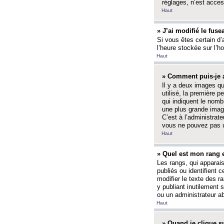
réglages, n’est access
Haut
» J’ai modifié le fuse
Si vous êtes certain d’
l’heure stockée sur l’ho
Haut
» Comment puis-je a
Il y a deux images q
utilisé, la première 
qui indiquent le nom
une plus grande image
C’est à l’administrate
vous ne pouvez pas ut
Haut
» Quel est mon rang 
Les rangs, qui apparai
publiés ou identifient 
modifier le texte des r
y publiant inutilement
ou un administrateur 
Haut
» Quand je clique su