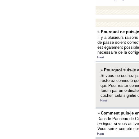
» Pourquoi ne puis-j
Il y a plusieurs raison
de passe soient correct
est également possible q
nécessaire de la corrige
Haut
» Pourquoi suis-je
Si vous ne cochez p
resterez connecté que
qui. Pour rester con
forum par un ordinate
cocher, cela signifie 
Haut
» Comment puis-je em
Dans le Panneau de Con
en ligne
, si vous activ
Vous serez compté com
Haut