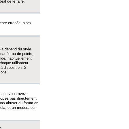
éal de le faire.
ncore erronée, alors
ela dépend du style
 carrés ou de points,
nde, habituellement
haque utilisateur.
à disposition. Si
sons.
s que vous avez
 pouvez pas directement
 pas abuser du forum en
ela, et un modérateur
?