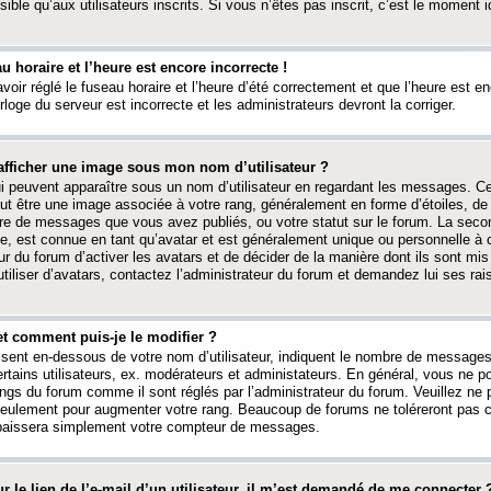
ible qu’aux utilisateurs inscrits. Si vous n’êtes pas inscrit, c’est le moment id
au horaire et l’heure est encore incorrecte !
avoir réglé le fuseau horaire et l’heure d’été correctement et que l’heure est e
rloge du serveur est incorrecte et les administrateurs devront la corriger.
fficher une image sous mon nom d’utilisateur ?
ui peuvent apparaître sous un nom d’utilisateur en regardant les messages. C
peut être une image associée à votre rang, généralement en forme d’étoiles, de
bre de messages que vous avez publiés, ou votre statut sur le forum. La seco
, est connue en tant qu’avatar et est généralement unique ou personnelle à c
ur du forum d’activer les avatars et de décider de la manière dont ils sont mis 
iliser d’avatars, contactez l’administrateur du forum et demandez lui ses rai
et comment puis-je le modifier ?
ssent en-dessous de votre nom d’utilisateur, indiquent le nombre de message
certains utilisateurs, ex. modérateurs et administateurs. En général, vous ne
angs du forum comme il sont réglés par l’administrateur du forum. Veuillez ne
 seulement pour augmenter votre rang. Beaucoup de forums ne toléreront pas c
abaissera simplement votre compteur de messages.
r le lien de l’e-mail d’un utilisateur, il m’est demandé de me connecter 