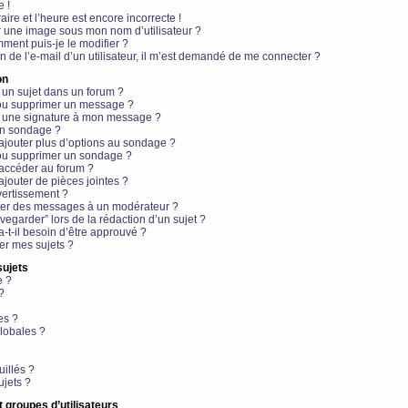
e !
aire et l’heure est encore incorrecte !
r une image sous mon nom d’utilisateur ?
ment puis-je le modifier ?
en de l’e-mail d’un utilisateur, il m’est demandé de me connecter ?
on
 un sujet dans un forum ?
 ou supprimer un message ?
r une signature à mon message ?
un sondage ?
ajouter plus d’options au sondage ?
ou supprimer un sondage ?
 accéder au forum ?
ajouter de pièces jointes ?
vertissement ?
ter des messages à un modérateur ?
egarder” lors de la rédaction d’un sujet ?
t-il besoin d’être approuvé ?
r mes sujets ?
sujets
e ?
?
es ?
lobales ?
uillés ?
ujets ?
t groupes d’utilisateurs