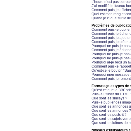
L’heure n’est pas correct
J’ai modifié le fuseau hor
Comment puis-je affiche
Quel est mon rang et com
Quand je clique sur le li
Problèmes de publicati
Comment puis-je publier
Comment puis-je éditer
Comment puis-je ajoute
Comment puis-je créer 
Pourquoi ne puis-je pas 
Comment puis-je éditer 
Pourquoi ne puis-je pas
Pourquoi ne puis-je pas 
Pourquoi ai-je reçu un a
Comment puis-je rappor
Qu’est-ce le bouton “Sauv
Pourquoi mon message a-
Comment puis-je remonte
Formatage et types de 
Qu’est-ce que le BBCod
Puis-je utiliser du HTML 
Que sont les smileys ?
Puis-je publier des imag
Que sont les annonces g
Que sont les annonces ?
Que sont les posts-it ?
Que sont les sujets verro
Que sont les icônes de s
Niveaux d’utilisateurs e