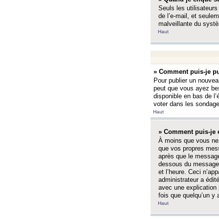
Seuls les utilisateurs
de l’e-mail, et seulem
malveillante du systè
Haut
» Comment puis-je pu
Pour publier un nouveau
peut que vous ayez bes
disponible en bas de l
voter dans les sondage
Haut
» Comment puis-je 
À moins que vous ne 
que vos propres mess
après que le message 
dessous du message l
et l’heure. Ceci n’ap
administrateur a édit
avec une explication
fois que quelqu’un y 
Haut