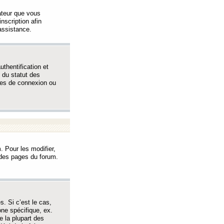
sateur que vous
inscription afin
assistance.
thentification et
 du statut des
èmes de connexion ou
. Pour les modifier,
t des pages du forum.
s. Si c’est le cas,
one spécifique, ex.
e la plupart des