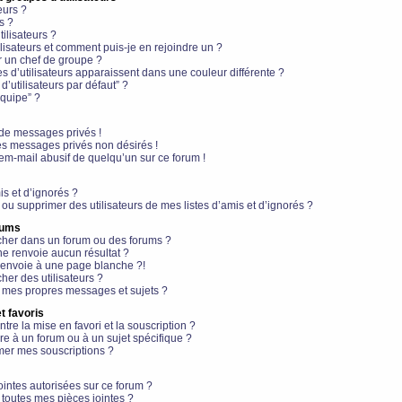
eurs ?
s ?
ilisateurs ?
lisateurs et comment puis-je en rejoindre un ?
 un chef de groupe ?
s d’utilisateurs apparaissent dans une couleur différente ?
’utilisateurs par défaut” ?
équipe” ?
de messages privés !
es messages privés non désirés !
em-mail abusif de quelqu’un sur ce forum !
is et d’ignorés ?
ou supprimer des utilisateurs de mes listes d’amis et d’ignorés ?
rums
her dans un forum ou des forums ?
e renvoie aucun résultat ?
envoie à une page blanche ?!
er des utilisateurs ?
 mes propres messages et sujets ?
t favoris
ntre la mise en favori et la souscription ?
e à un forum ou à un sujet spécifique ?
er mes souscriptions ?
ointes autorisées sur ce forum ?
toutes mes pièces jointes ?