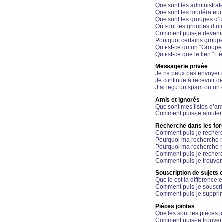
Que sont les administrat
Que sont les modérateur
Que sont les groupes d’ut
Où sont les groupes d’uti
Comment puis-je devenir
Pourquoi certains groupe
Qu’est-ce qu’un “Groupe d
Qu’est-ce que le lien “L’
Messagerie privée
Je ne peux pas envoyer 
Je continue à recevoir d
J’ai reçu un spam ou un 
Amis et ignorés
Que sont mes listes d’am
Comment puis-je ajouter 
Recherche dans les fo
Comment puis-je recherc
Pourquoi ma recherche n
Pourquoi ma recherche r
Comment puis-je recherch
Comment puis-je trouver
Souscription de sujets e
Quelle est la différence e
Comment puis-je souscrir
Comment puis-je supprim
Pièces jointes
Quelles sont les pièces j
Comment puis-je trouver 