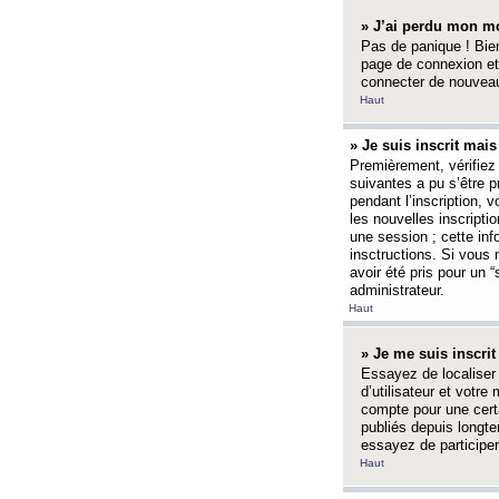
» J’ai perdu mon mo
Pas de panique ! Bien
page de connexion et
connecter de nouvea
Haut
» Je suis inscrit mai
Premièrement, vérifiez 
suivantes a pu s’être 
pendant l’inscription,
les nouvelles inscripti
une session ; cette inf
insctructions. Si vous 
avoir été pris pour un 
administrateur.
Haut
» Je me suis inscri
Essayez de localiser 
d’utilisateur et votr
compte pour une certa
publiés depuis longte
essayez de participe
Haut