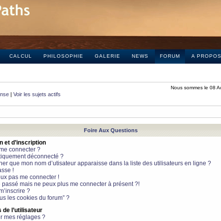
CALCUL
PHILOSOPHIE
GALERIE
NEWS
FORUM
A PROPO
Nous sommes le 08 A
onse
|
Voir les sujets actifs
Foire Aux Questions
et d’inscription
 me connecter ?
tiquement déconnecté ?
 que mon nom d’utisateur apparaisse dans la liste des utilisateurs en ligne ?
sse !
peux pas me connecter !
le passé mais ne peux plus me connecter à présent ?!
m’inscrire ?
ous les cookies du forum” ?
de l’utilisateur
r mes réglages ?