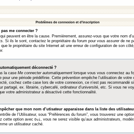
Problèmes de connexion et d’inscription
e pas me connecter ?
s qui peuvent en être la cause. Premièrement, assurez-vous que votre nom d’ut
s. Si ils le sont, contactez le propriétaire du forum pour vous assurer de ne pa
ue le propriétaire du site Internet ait une erreur de configuration de son côté, 
r.
 automatiquement déconnecté ?
as la case
Me connecter automatiquement
lorsque vous vous connectez au f
 pour une période prédéfinie. Cette prévention empêche l’utilisation de votre
necté, cochez cette case lors de votre connexion, ce n’est pas recommandé s
ur partagé, ex. librairie, cybercafé, ordinateur d’université, etc. Si vous ne v
que votre administrateur a désactivé cette fonctionnalité.
pêcher que mon nom d’utisateur apparaisse dans la liste des utilisateur
trôle de l’Utilisateur, sous “Préférences du forum”, vous trouverez une opti
ez cette option avec
, vous ne serez visible qu’aux administrateurs, mod
Oui
me un utilisateur caché.