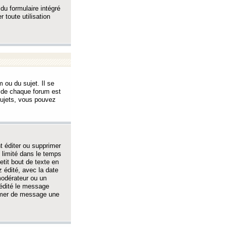
 du formulaire intégré
 toute utilisation
 ou du sujet. Il se
s de chaque forum est
sujets, vous pouvez
 éditer ou supprimer
 limité dans le temps
tit bout de texte en
 édité, avec la date
 modérateur ou un
 édité le message
rimer de message une