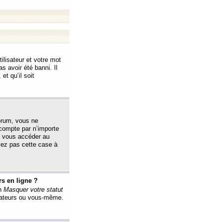
ilisateur et votre mot
s avoir été banni. Il
et qu’il soit
orum, vous ne
 compte par n’importe
i vous accéder au
oyez pas cette case à
s en ligne ?
on
Masquer votre statut
érateurs ou vous-même.