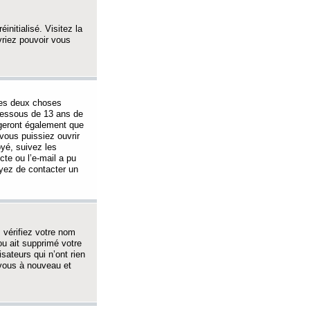
initialisé. Visitez la
vriez pouvoir vous
 des deux choses
-dessous de 13 ans de
igeront également que
vous puissiez ouvrir
oyé, suivez les
cte ou l’e-mail a pu
ayez de contacter un
, vérifiez votre nom
ou ait supprimé votre
sateurs qui n’ont rien
z-vous à nouveau et