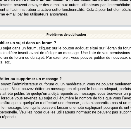
 inscrits peuvent envoyer des e-mail aux autres utilisateurs par l’intermédiaire
ent si l’administrateur a activé cette fonctionnalité. Cela à pour but d’empêcher
me e-mail par les utilisateurs anonymes.
Problèmes de publication
blier un sujet dans un forum ?
 sujet dans un forum, cliquez sur le bouton adéquat situé sur l’écran du forum
oin d’être inscrit avant de rédiger un message. Une liste de vos permission
’écran du forum ou du sujet. Par exemple : vous pouvez publier de nouveaux 
s, etc.
éditer ou supprimer un message ?
soyez l’administrateur du forum ou un modérateur, vous ne pouvez seulement
ages. Vous pouvez éditer un message en cliquant le bouton adéquat, parfois
ait été publié. Si quelqu’un a déjà répondu au message, vous trouverez un pe
orsque vous revenez au sujet qui énumère le nombre de fois que vous l’avez
paraîtra que si quelqu’un a effectué une réponse ; cela n’apparaîtra pas si un
é le message, bien qu’ils puissent laisser une note expliquant pourquoi ils ont
 personelle. Veuillez noter que les utilisateurs normaux ne peuvent pas supp
a répondu.