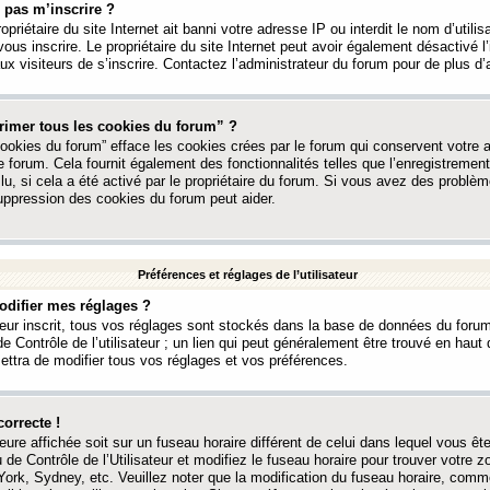
 pas m’inscrire ?
ropriétaire du site Internet ait banni votre adresse IP ou interdit le nom d’utili
vous inscrire. Le propriétaire du site Internet peut avoir également désactivé l’
 visiteurs de s’inscrire. Contactez l’administrateur du forum pour de plus d’
rimer tous les cookies du forum” ?
ookies du forum” efface les cookies crées par le forum qui conservent votre au
e forum. Cela fournit également des fonctionnalités telles que l’enregistrement
u, si cela a été activé par le propriétaire du forum. Si vous avez des probl
uppression des cookies du forum peut aider.
Préférences et réglages de l’utilisateur
difier mes réglages ?
teur inscrit, tous vos réglages sont stockés dans la base de données du forum
e Contrôle de l’utilisateur ; un lien qui peut généralement être trouvé en hau
tra de modifier tous vos réglages et vos préférences.
correcte !
heure affichée soit sur un fuseau horaire différent de celui dans lequel vous ête
 de Contrôle de l’Utilisateur et modifiez le fuseau horaire pour trouver votre z
ork, Sydney, etc. Veuillez noter que la modification du fuseau horaire, comm