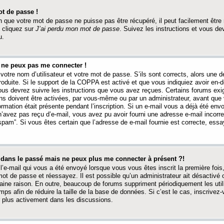
t de passe !
 que votre mot de passe ne puisse pas être récupéré, il peut facilement être ré
 cliquez sur
J’ai perdu mon mot de passe
. Suivez les instructions et vous de
u.
s ne peux pas me connecter !
votre nom d’utilisateur et votre mot de passe. S’ils sont corrects, alors une
produite. Si le support de la COPPA est activé et que vous indiquiez avoir en
 vous devrez suivre les instructions que vous avez reçues. Certains forums ex
ons doivent être activées, par vous-même ou par un administrateur, avant que 
ormation était présente pendant l’inscription. Si un e-mail vous a déjà été env
n’avez pas reçu d’e-mail, vous avez pu avoir fourni une adresse e-mail incorre
“spam”. Si vous êtes certain que l’adresse de e-mail fournie est correcte, ess
t dans le passé mais ne peux plus me connecter à présent ?!
l’e-mail qui vous a été envoyé lorsque vous vous êtes inscrit la première fois
e mot de passe et réessayez. Il est possible qu’un administrateur ait désactivé 
ine raison. En outre, beaucoup de forums suppriment périodiquement les utili
mps afin de réduire la taille de la base de données. Si c’est le cas, inscrive
r plus activement dans les discussions.