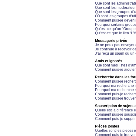
Que sont les administrat
Que sont les modérateur
Que sont les groupes d’ut
Où sont les groupes d’uti
Comment puis-je devenir
Pourquoi certains groupe
Qu’est-ce qu’un “Groupe d
Qu’est-ce que le lien “L’
Messagerie privée
Je ne peux pas envoyer 
Je continue à recevoir d
J’ai reçu un spam ou un 
Amis et ignorés
Que sont mes listes d’am
Comment puis-je ajouter 
Recherche dans les fo
Comment puis-je recherc
Pourquoi ma recherche n
Pourquoi ma recherche r
Comment puis-je recherch
Comment puis-je trouver
Souscription de sujets e
Quelle est la différence e
Comment puis-je souscrir
Comment puis-je supprim
Pièces jointes
Quelles sont les pièces j
Comment puis-je trouver 