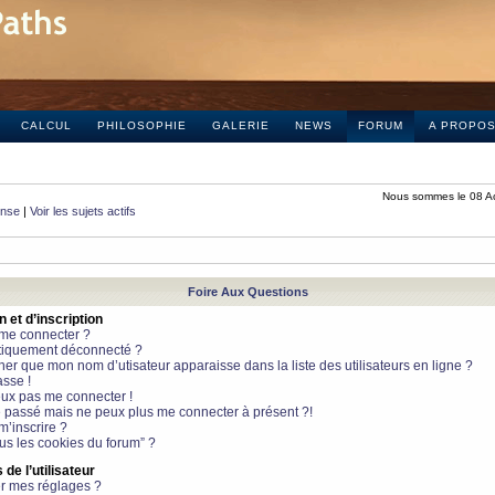
CALCUL
PHILOSOPHIE
GALERIE
NEWS
FORUM
A PROPO
Nous sommes le 08 A
onse
|
Voir les sujets actifs
Foire Aux Questions
et d’inscription
 me connecter ?
tiquement déconnecté ?
 que mon nom d’utisateur apparaisse dans la liste des utilisateurs en ligne ?
sse !
peux pas me connecter !
le passé mais ne peux plus me connecter à présent ?!
m’inscrire ?
ous les cookies du forum” ?
de l’utilisateur
r mes réglages ?