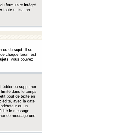
 du formulaire intégré
 toute utilisation
 ou du sujet. Il se
s de chaque forum est
sujets, vous pouvez
 éditer ou supprimer
 limité dans le temps
tit bout de texte en
 édité, avec la date
 modérateur ou un
 édité le message
rimer de message une