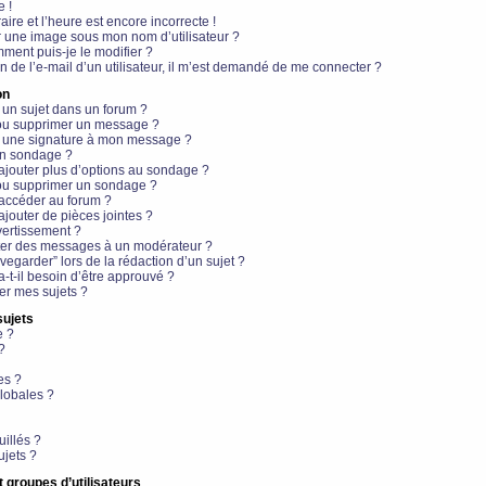
e !
aire et l’heure est encore incorrecte !
r une image sous mon nom d’utilisateur ?
ment puis-je le modifier ?
en de l’e-mail d’un utilisateur, il m’est demandé de me connecter ?
on
 un sujet dans un forum ?
 ou supprimer un message ?
r une signature à mon message ?
un sondage ?
ajouter plus d’options au sondage ?
ou supprimer un sondage ?
 accéder au forum ?
ajouter de pièces jointes ?
vertissement ?
ter des messages à un modérateur ?
egarder” lors de la rédaction d’un sujet ?
t-il besoin d’être approuvé ?
r mes sujets ?
sujets
e ?
?
es ?
lobales ?
uillés ?
ujets ?
t groupes d’utilisateurs