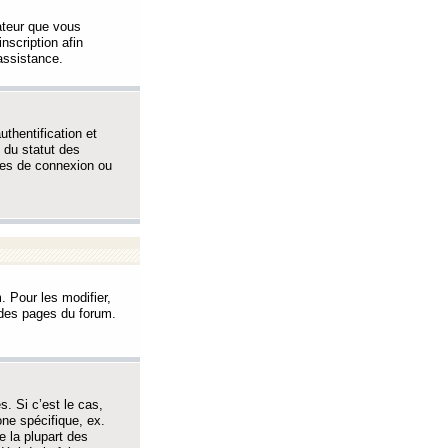
sateur que vous
inscription afin
assistance.
thentification et
 du statut des
èmes de connexion ou
. Pour les modifier,
t des pages du forum.
s. Si c’est le cas,
one spécifique, ex.
e la plupart des