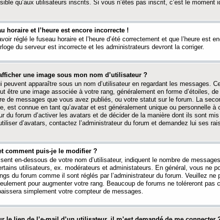
ible qu’aux utilisateurs inscrits. Si vous n’êtes pas inscrit, c’est le moment id
au horaire et l’heure est encore incorrecte !
avoir réglé le fuseau horaire et l’heure d’été correctement et que l’heure est e
rloge du serveur est incorrecte et les administrateurs devront la corriger.
fficher une image sous mon nom d’utilisateur ?
ui peuvent apparaître sous un nom d’utilisateur en regardant les messages. C
peut être une image associée à votre rang, généralement en forme d’étoiles, de
bre de messages que vous avez publiés, ou votre statut sur le forum. La seco
, est connue en tant qu’avatar et est généralement unique ou personnelle à c
ur du forum d’activer les avatars et de décider de la manière dont ils sont mis 
iliser d’avatars, contactez l’administrateur du forum et demandez lui ses rai
et comment puis-je le modifier ?
ssent en-dessous de votre nom d’utilisateur, indiquent le nombre de message
certains utilisateurs, ex. modérateurs et administateurs. En général, vous ne
angs du forum comme il sont réglés par l’administrateur du forum. Veuillez ne
 seulement pour augmenter votre rang. Beaucoup de forums ne toléreront pas c
abaissera simplement votre compteur de messages.
r le lien de l’e-mail d’un utilisateur, il m’est demandé de me connecter 