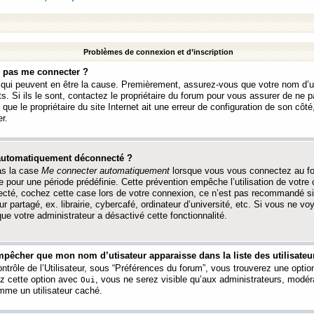
Problèmes de connexion et d’inscription
e pas me connecter ?
s qui peuvent en être la cause. Premièrement, assurez-vous que votre nom d’ut
s. Si ils le sont, contactez le propriétaire du forum pour vous assurer de ne pa
ue le propriétaire du site Internet ait une erreur de configuration de son côté, 
r.
 automatiquement déconnecté ?
as la case
Me connecter automatiquement
lorsque vous vous connectez au f
 pour une période prédéfinie. Cette prévention empêche l’utilisation de votre
necté, cochez cette case lors de votre connexion, ce n’est pas recommandé s
ur partagé, ex. librairie, cybercafé, ordinateur d’université, etc. Si vous ne v
que votre administrateur a désactivé cette fonctionnalité.
pêcher que mon nom d’utisateur apparaisse dans la liste des utilisateur
trôle de l’Utilisateur, sous “Préférences du forum”, vous trouverez une opti
ez cette option avec
, vous ne serez visible qu’aux administrateurs, mod
Oui
me un utilisateur caché.