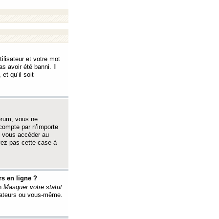
ilisateur et votre mot
s avoir été banni. Il
et qu’il soit
orum, vous ne
 compte par n’importe
i vous accéder au
oyez pas cette case à
s en ligne ?
on
Masquer votre statut
érateurs ou vous-même.