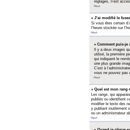
réglages, n’est access
Haut
» J’ai modifié le fuse
Si vous êtes certain d’
l’heure stockée sur l’ho
Haut
» Comment puis-je a
Il y a deux images q
utilisé, la première 
qui indiquent le nom
une plus grande image
C’est à l’administrate
vous ne pouvez pas ut
Haut
» Quel est mon rang 
Les rangs, qui apparai
publiés ou identifient 
modifier le texte des r
y publiant inutilement
ou un administrateur 
Haut
» Quand je clique su