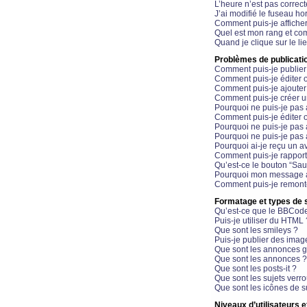
L’heure n’est pas correct
J’ai modifié le fuseau hor
Comment puis-je affiche
Quel est mon rang et com
Quand je clique sur le li
Problèmes de publicati
Comment puis-je publier
Comment puis-je éditer
Comment puis-je ajoute
Comment puis-je créer 
Pourquoi ne puis-je pas 
Comment puis-je éditer 
Pourquoi ne puis-je pas
Pourquoi ne puis-je pas 
Pourquoi ai-je reçu un a
Comment puis-je rappor
Qu’est-ce le bouton “Sauv
Pourquoi mon message a-
Comment puis-je remonte
Formatage et types de 
Qu’est-ce que le BBCod
Puis-je utiliser du HTML 
Que sont les smileys ?
Puis-je publier des imag
Que sont les annonces g
Que sont les annonces ?
Que sont les posts-it ?
Que sont les sujets verro
Que sont les icônes de s
Niveaux d’utilisateurs e