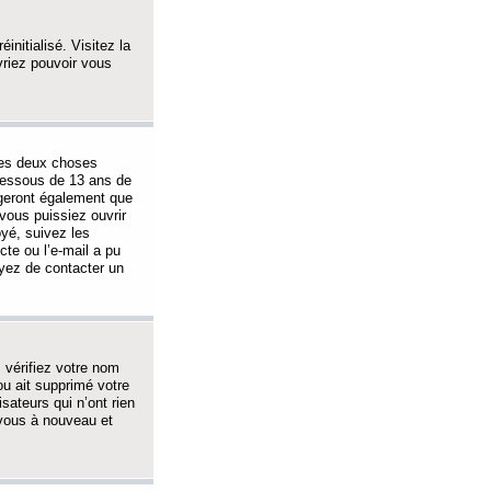
initialisé. Visitez la
vriez pouvoir vous
 des deux choses
-dessous de 13 ans de
igeront également que
vous puissiez ouvrir
oyé, suivez les
cte ou l’e-mail a pu
ayez de contacter un
, vérifiez votre nom
ou ait supprimé votre
sateurs qui n’ont rien
z-vous à nouveau et