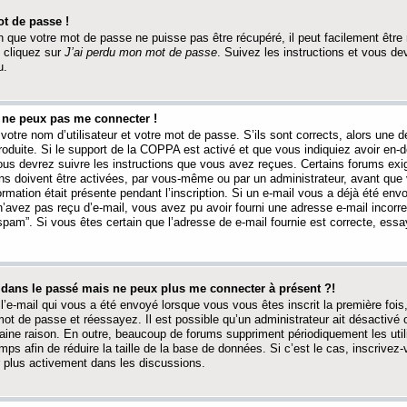
t de passe !
 que votre mot de passe ne puisse pas être récupéré, il peut facilement être ré
 cliquez sur
J’ai perdu mon mot de passe
. Suivez les instructions et vous de
u.
s ne peux pas me connecter !
votre nom d’utilisateur et votre mot de passe. S’ils sont corrects, alors une
produite. Si le support de la COPPA est activé et que vous indiquiez avoir en
 vous devrez suivre les instructions que vous avez reçues. Certains forums ex
ons doivent être activées, par vous-même ou par un administrateur, avant que 
ormation était présente pendant l’inscription. Si un e-mail vous a déjà été env
n’avez pas reçu d’e-mail, vous avez pu avoir fourni une adresse e-mail incorre
“spam”. Si vous êtes certain que l’adresse de e-mail fournie est correcte, ess
t dans le passé mais ne peux plus me connecter à présent ?!
l’e-mail qui vous a été envoyé lorsque vous vous êtes inscrit la première fois
e mot de passe et réessayez. Il est possible qu’un administrateur ait désactivé 
ine raison. En outre, beaucoup de forums suppriment périodiquement les utili
mps afin de réduire la taille de la base de données. Si c’est le cas, inscrive
r plus activement dans les discussions.