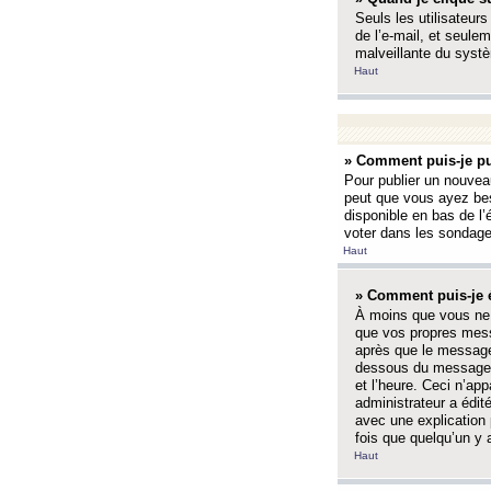
Seuls les utilisateurs
de l’e-mail, et seulem
malveillante du systè
Haut
» Comment puis-je pu
Pour publier un nouveau
peut que vous ayez bes
disponible en bas de l
voter dans les sondage
Haut
» Comment puis-je 
À moins que vous ne 
que vos propres mess
après que le message 
dessous du message l
et l’heure. Ceci n’ap
administrateur a édit
avec une explication
fois que quelqu’un y 
Haut