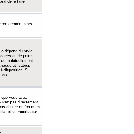
éal de le faire.
ncore erronée, alors
ela dépend du style
 carrés ou de points,
nde, habituellement
haque utilisateur.
à disposition. Si
sons.
s que vous avez
 pouvez pas directement
 pas abuser du forum en
ela, et un modérateur
?