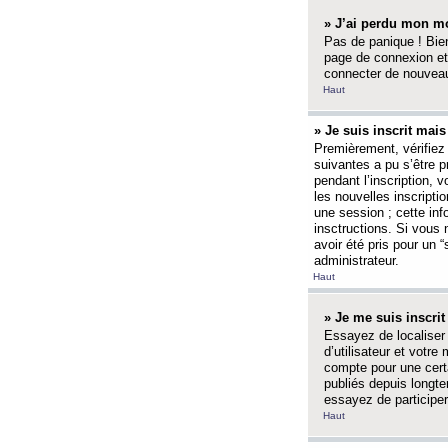
» J’ai perdu mon mo
Pas de panique ! Bien
page de connexion et
connecter de nouvea
Haut
» Je suis inscrit mai
Premièrement, vérifiez 
suivantes a pu s’être 
pendant l’inscription,
les nouvelles inscripti
une session ; cette inf
insctructions. Si vous 
avoir été pris pour un 
administrateur.
Haut
» Je me suis inscri
Essayez de localiser 
d’utilisateur et votr
compte pour une certa
publiés depuis longte
essayez de participe
Haut