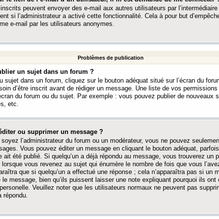
 inscrits peuvent envoyer des e-mail aux autres utilisateurs par l’intermédiaire
ent si l’administrateur a activé cette fonctionnalité. Cela à pour but d’empêcher
me e-mail par les utilisateurs anonymes.
Problèmes de publication
blier un sujet dans un forum ?
 sujet dans un forum, cliquez sur le bouton adéquat situé sur l’écran du forum
oin d’être inscrit avant de rédiger un message. Une liste de vos permission
’écran du forum ou du sujet. Par exemple : vous pouvez publier de nouveaux 
s, etc.
éditer ou supprimer un message ?
soyez l’administrateur du forum ou un modérateur, vous ne pouvez seulement
ages. Vous pouvez éditer un message en cliquant le bouton adéquat, parfois
ait été publié. Si quelqu’un a déjà répondu au message, vous trouverez un pe
orsque vous revenez au sujet qui énumère le nombre de fois que vous l’avez
paraîtra que si quelqu’un a effectué une réponse ; cela n’apparaîtra pas si un
é le message, bien qu’ils puissent laisser une note expliquant pourquoi ils ont
 personelle. Veuillez noter que les utilisateurs normaux ne peuvent pas supp
a répondu.