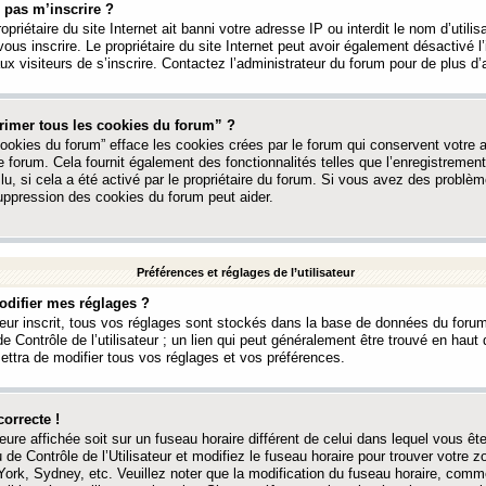
 pas m’inscrire ?
ropriétaire du site Internet ait banni votre adresse IP ou interdit le nom d’utili
vous inscrire. Le propriétaire du site Internet peut avoir également désactivé l’
 visiteurs de s’inscrire. Contactez l’administrateur du forum pour de plus d’
rimer tous les cookies du forum” ?
ookies du forum” efface les cookies crées par le forum qui conservent votre au
e forum. Cela fournit également des fonctionnalités telles que l’enregistrement
u, si cela a été activé par le propriétaire du forum. Si vous avez des probl
uppression des cookies du forum peut aider.
Préférences et réglages de l’utilisateur
difier mes réglages ?
teur inscrit, tous vos réglages sont stockés dans la base de données du forum
e Contrôle de l’utilisateur ; un lien qui peut généralement être trouvé en hau
tra de modifier tous vos réglages et vos préférences.
correcte !
heure affichée soit sur un fuseau horaire différent de celui dans lequel vous ête
 de Contrôle de l’Utilisateur et modifiez le fuseau horaire pour trouver votre z
ork, Sydney, etc. Veuillez noter que la modification du fuseau horaire, comm