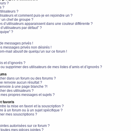
eurs ?
s ?
ilisateurs ?
lisateurs et comment puis-je en rejoindre un ?
 un chef de groupe ?
s d’utilisateurs apparaissent dans une couleur différente ?
’utilisateurs par défaut” ?
équipe” ?
de messages privés !
es messages privés non désirés !
em-mail abusif de quelqu’un sur ce forum !
is et d’ignorés ?
ou supprimer des utilisateurs de mes listes d’amis et d’ignorés ?
rums
her dans un forum ou des forums ?
e renvoie aucun résultat ?
envoie à une page blanche ?!
er des utilisateurs ?
 mes propres messages et sujets ?
t favoris
ntre la mise en favori et la souscription ?
e à un forum ou à un sujet spécifique ?
er mes souscriptions ?
ointes autorisées sur ce forum ?
toutes mes pièces jointes ?