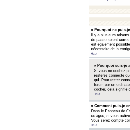
» Pourquoi ne puis-j
Il y a plusieurs raison
de passe soient correct
est également possible q
nécessaire de la corrige
Haut
» Pourquoi suis-je
Si vous ne cochez p
resterez connecté que
qui. Pour rester con
forum par un ordinate
cocher, cela signifie 
Haut
» Comment puis-je em
Dans le Panneau de Con
en ligne
, si vous activ
Vous serez compté com
Haut