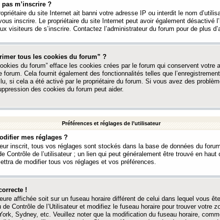
 pas m’inscrire ?
ropriétaire du site Internet ait banni votre adresse IP ou interdit le nom d’utili
vous inscrire. Le propriétaire du site Internet peut avoir également désactivé l’
 visiteurs de s’inscrire. Contactez l’administrateur du forum pour de plus d’
rimer tous les cookies du forum” ?
ookies du forum” efface les cookies crées par le forum qui conservent votre au
e forum. Cela fournit également des fonctionnalités telles que l’enregistrement
u, si cela a été activé par le propriétaire du forum. Si vous avez des probl
uppression des cookies du forum peut aider.
Préférences et réglages de l’utilisateur
difier mes réglages ?
teur inscrit, tous vos réglages sont stockés dans la base de données du forum
e Contrôle de l’utilisateur ; un lien qui peut généralement être trouvé en hau
tra de modifier tous vos réglages et vos préférences.
correcte !
heure affichée soit sur un fuseau horaire différent de celui dans lequel vous ête
 de Contrôle de l’Utilisateur et modifiez le fuseau horaire pour trouver votre z
ork, Sydney, etc. Veuillez noter que la modification du fuseau horaire, comm