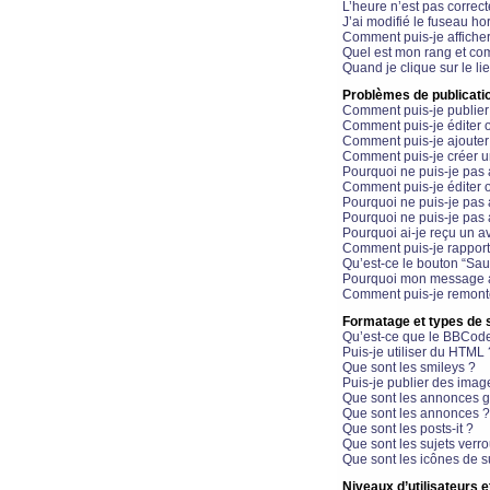
L’heure n’est pas correct
J’ai modifié le fuseau hor
Comment puis-je affiche
Quel est mon rang et com
Quand je clique sur le li
Problèmes de publicati
Comment puis-je publier
Comment puis-je éditer
Comment puis-je ajoute
Comment puis-je créer 
Pourquoi ne puis-je pas 
Comment puis-je éditer 
Pourquoi ne puis-je pas
Pourquoi ne puis-je pas 
Pourquoi ai-je reçu un a
Comment puis-je rappor
Qu’est-ce le bouton “Sauv
Pourquoi mon message a-
Comment puis-je remonte
Formatage et types de 
Qu’est-ce que le BBCod
Puis-je utiliser du HTML 
Que sont les smileys ?
Puis-je publier des imag
Que sont les annonces g
Que sont les annonces ?
Que sont les posts-it ?
Que sont les sujets verro
Que sont les icônes de s
Niveaux d’utilisateurs e