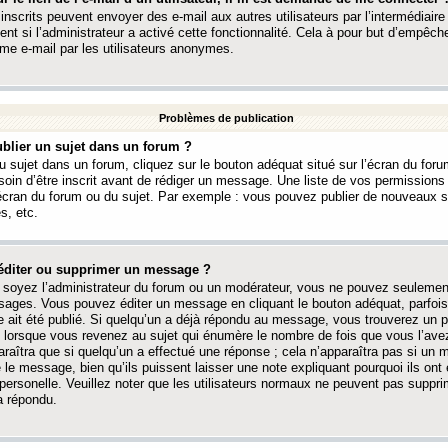
 inscrits peuvent envoyer des e-mail aux autres utilisateurs par l’intermédiaire
ent si l’administrateur a activé cette fonctionnalité. Cela à pour but d’empêcher
me e-mail par les utilisateurs anonymes.
Problèmes de publication
blier un sujet dans un forum ?
 sujet dans un forum, cliquez sur le bouton adéquat situé sur l’écran du forum
oin d’être inscrit avant de rédiger un message. Une liste de vos permission
’écran du forum ou du sujet. Par exemple : vous pouvez publier de nouveaux 
s, etc.
éditer ou supprimer un message ?
soyez l’administrateur du forum ou un modérateur, vous ne pouvez seulement
ages. Vous pouvez éditer un message en cliquant le bouton adéquat, parfois
ait été publié. Si quelqu’un a déjà répondu au message, vous trouverez un pe
orsque vous revenez au sujet qui énumère le nombre de fois que vous l’avez
paraîtra que si quelqu’un a effectué une réponse ; cela n’apparaîtra pas si un
é le message, bien qu’ils puissent laisser une note expliquant pourquoi ils ont
 personelle. Veuillez noter que les utilisateurs normaux ne peuvent pas supp
a répondu.