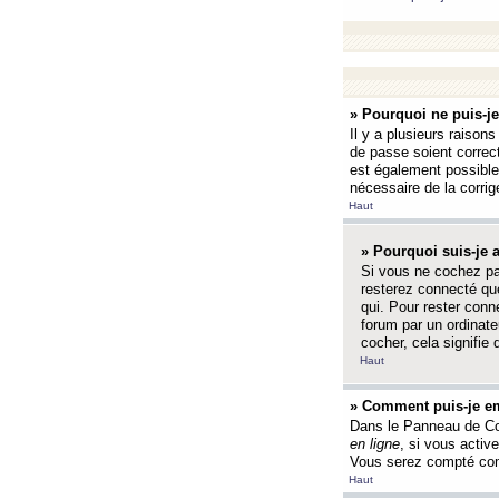
» Pourquoi ne puis-j
Il y a plusieurs raison
de passe soient correct
est également possible q
nécessaire de la corrige
Haut
» Pourquoi suis-je
Si vous ne cochez p
resterez connecté que
qui. Pour rester con
forum par un ordinate
cocher, cela signifie 
Haut
» Comment puis-je em
Dans le Panneau de Con
en ligne
, si vous activ
Vous serez compté com
Haut