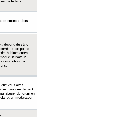
éal de le faire.
ncore erronée, alors
ela dépend du style
 carrés ou de points,
nde, habituellement
haque utilisateur.
à disposition. Si
sons.
s que vous avez
 pouvez pas directement
 pas abuser du forum en
ela, et un modérateur
?