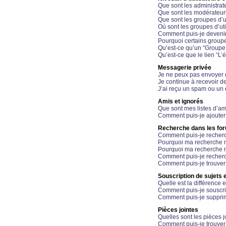
Que sont les administrat
Que sont les modérateur
Que sont les groupes d’ut
Où sont les groupes d’uti
Comment puis-je devenir
Pourquoi certains groupe
Qu’est-ce qu’un “Groupe d
Qu’est-ce que le lien “L’
Messagerie privée
Je ne peux pas envoyer 
Je continue à recevoir d
J’ai reçu un spam ou un 
Amis et ignorés
Que sont mes listes d’am
Comment puis-je ajouter 
Recherche dans les fo
Comment puis-je recherc
Pourquoi ma recherche n
Pourquoi ma recherche r
Comment puis-je recherch
Comment puis-je trouver
Souscription de sujets e
Quelle est la différence e
Comment puis-je souscrir
Comment puis-je supprim
Pièces jointes
Quelles sont les pièces j
Comment puis-je trouver 