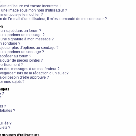
e !
aire et l’heure est encore incorrecte !
r une image sous mon nom d’utilisateur ?
ment puis-je le modifier ?
en de l’e-mail d’un utilisateur, il m’est demandé de me connecter ?
on
 un sujet dans un forum ?
 ou supprimer un message ?
r une signature à mon message ?
un sondage ?
ajouter plus d’options au sondage ?
ou supprimer un sondage ?
 accéder au forum ?
ajouter de pièces jointes ?
vertissement ?
ter des messages à un modérateur ?
egarder” lors de la rédaction d’un sujet ?
t-il besoin d’être approuvé ?
r mes sujets ?
sujets
e ?
?
es ?
lobales ?
uillés ?
ujets ?
t groupes d’utilisateurs