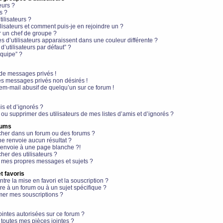
eurs ?
s ?
ilisateurs ?
lisateurs et comment puis-je en rejoindre un ?
 un chef de groupe ?
s d’utilisateurs apparaissent dans une couleur différente ?
’utilisateurs par défaut” ?
équipe” ?
de messages privés !
es messages privés non désirés !
em-mail abusif de quelqu’un sur ce forum !
is et d’ignorés ?
ou supprimer des utilisateurs de mes listes d’amis et d’ignorés ?
rums
her dans un forum ou des forums ?
e renvoie aucun résultat ?
envoie à une page blanche ?!
er des utilisateurs ?
 mes propres messages et sujets ?
t favoris
ntre la mise en favori et la souscription ?
e à un forum ou à un sujet spécifique ?
er mes souscriptions ?
ointes autorisées sur ce forum ?
toutes mes pièces jointes ?