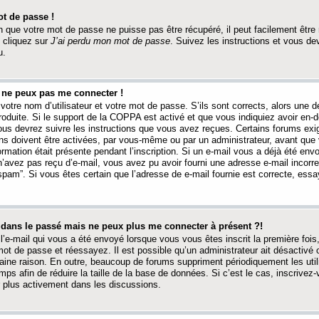
t de passe !
 que votre mot de passe ne puisse pas être récupéré, il peut facilement être ré
 cliquez sur
J’ai perdu mon mot de passe
. Suivez les instructions et vous de
u.
s ne peux pas me connecter !
votre nom d’utilisateur et votre mot de passe. S’ils sont corrects, alors une
produite. Si le support de la COPPA est activé et que vous indiquiez avoir en
 vous devrez suivre les instructions que vous avez reçues. Certains forums ex
ons doivent être activées, par vous-même ou par un administrateur, avant que 
ormation était présente pendant l’inscription. Si un e-mail vous a déjà été env
n’avez pas reçu d’e-mail, vous avez pu avoir fourni une adresse e-mail incorre
“spam”. Si vous êtes certain que l’adresse de e-mail fournie est correcte, ess
t dans le passé mais ne peux plus me connecter à présent ?!
l’e-mail qui vous a été envoyé lorsque vous vous êtes inscrit la première fois
e mot de passe et réessayez. Il est possible qu’un administrateur ait désactivé 
ine raison. En outre, beaucoup de forums suppriment périodiquement les utili
mps afin de réduire la taille de la base de données. Si c’est le cas, inscrive
r plus activement dans les discussions.