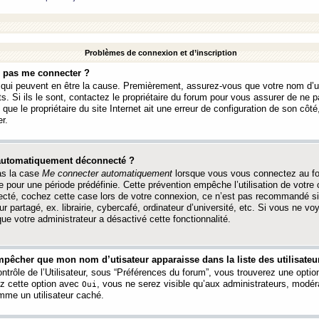
Problèmes de connexion et d’inscription
e pas me connecter ?
s qui peuvent en être la cause. Premièrement, assurez-vous que votre nom d’ut
s. Si ils le sont, contactez le propriétaire du forum pour vous assurer de ne pa
ue le propriétaire du site Internet ait une erreur de configuration de son côté, 
r.
 automatiquement déconnecté ?
as la case
Me connecter automatiquement
lorsque vous vous connectez au f
 pour une période prédéfinie. Cette prévention empêche l’utilisation de votre
necté, cochez cette case lors de votre connexion, ce n’est pas recommandé s
ur partagé, ex. librairie, cybercafé, ordinateur d’université, etc. Si vous ne v
que votre administrateur a désactivé cette fonctionnalité.
pêcher que mon nom d’utisateur apparaisse dans la liste des utilisateur
trôle de l’Utilisateur, sous “Préférences du forum”, vous trouverez une opti
ez cette option avec
, vous ne serez visible qu’aux administrateurs, mod
Oui
me un utilisateur caché.