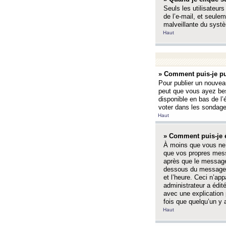
Seuls les utilisateurs
de l’e-mail, et seulem
malveillante du systè
Haut
» Comment puis-je pu
Pour publier un nouveau
peut que vous ayez bes
disponible en bas de l
voter dans les sondage
Haut
» Comment puis-je 
À moins que vous ne 
que vos propres mess
après que le message 
dessous du message l
et l’heure. Ceci n’ap
administrateur a édit
avec une explication
fois que quelqu’un y 
Haut