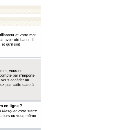
ilisateur et votre mot
s avoir été banni. Il
et qu’il soit
orum, vous ne
 compte par n’importe
i vous accéder au
oyez pas cette case à
s en ligne ?
on
Masquer votre statut
érateurs ou vous-même.