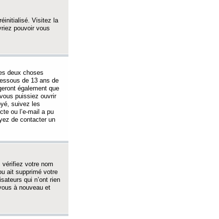
initialisé. Visitez la
vriez pouvoir vous
 des deux choses
-dessous de 13 ans de
igeront également que
vous puissiez ouvrir
oyé, suivez les
cte ou l’e-mail a pu
ayez de contacter un
, vérifiez votre nom
ou ait supprimé votre
sateurs qui n’ont rien
z-vous à nouveau et