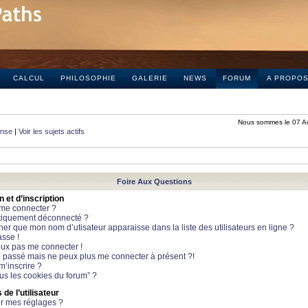
CALCUL
PHILOSOPHIE
GALERIE
NEWS
FORUM
A PROPO
Nous sommes le 07 A
onse
|
Voir les sujets actifs
Foire Aux Questions
et d’inscription
 me connecter ?
tiquement déconnecté ?
 que mon nom d’utisateur apparaisse dans la liste des utilisateurs en ligne ?
sse !
peux pas me connecter !
le passé mais ne peux plus me connecter à présent ?!
m’inscrire ?
ous les cookies du forum” ?
de l’utilisateur
r mes réglages ?