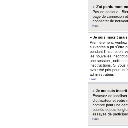
» J’ai perdu mon mo
Pas de panique ! Bien
page de connexion et
connecter de nouvea
Haut
» Je suis inscrit mai
Premièrement, vérifiez 
suivantes a pu s’être 
pendant l’inscription,
les nouvelles inscripti
une session ; cette inf
insctructions. Si vous 
avoir été pris pour un 
administrateur.
Haut
» Je me suis inscri
Essayez de localiser 
d’utilisateur et votr
compte pour une certa
publiés depuis longte
essayez de participe
Haut