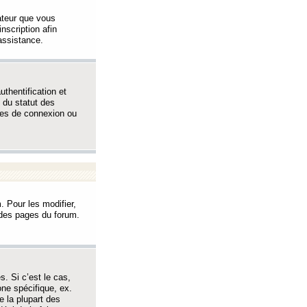
sateur que vous
inscription afin
assistance.
thentification et
 du statut des
èmes de connexion ou
. Pour les modifier,
t des pages du forum.
s. Si c’est le cas,
one spécifique, ex.
e la plupart des