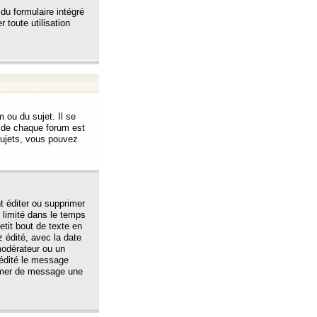
 du formulaire intégré
 toute utilisation
 ou du sujet. Il se
s de chaque forum est
sujets, vous pouvez
 éditer ou supprimer
 limité dans le temps
tit bout de texte en
 édité, avec la date
 modérateur ou un
 édité le message
rimer de message une