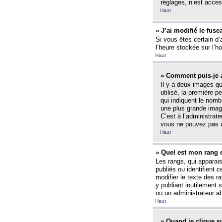
réglages, n’est access
Haut
» J’ai modifié le fuse
Si vous êtes certain d’
l’heure stockée sur l’ho
Haut
» Comment puis-je a
Il y a deux images q
utilisé, la première 
qui indiquent le nom
une plus grande image
C’est à l’administrate
vous ne pouvez pas ut
Haut
» Quel est mon rang 
Les rangs, qui apparai
publiés ou identifient 
modifier le texte des r
y publiant inutilement
ou un administrateur 
Haut
» Quand je clique su