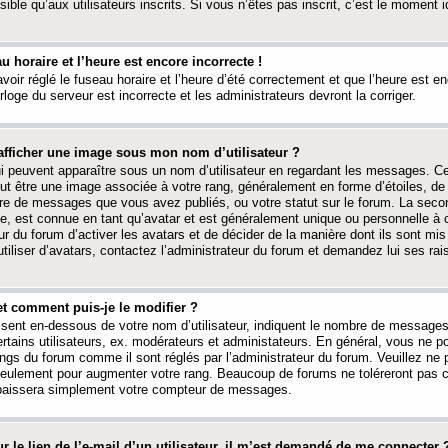
ible qu’aux utilisateurs inscrits. Si vous n’êtes pas inscrit, c’est le moment id
au horaire et l’heure est encore incorrecte !
avoir réglé le fuseau horaire et l’heure d’été correctement et que l’heure est e
rloge du serveur est incorrecte et les administrateurs devront la corriger.
fficher une image sous mon nom d’utilisateur ?
ui peuvent apparaître sous un nom d’utilisateur en regardant les messages. C
peut être une image associée à votre rang, généralement en forme d’étoiles, de
bre de messages que vous avez publiés, ou votre statut sur le forum. La seco
, est connue en tant qu’avatar et est généralement unique ou personnelle à c
ur du forum d’activer les avatars et de décider de la manière dont ils sont mis 
iliser d’avatars, contactez l’administrateur du forum et demandez lui ses rai
et comment puis-je le modifier ?
ssent en-dessous de votre nom d’utilisateur, indiquent le nombre de message
certains utilisateurs, ex. modérateurs et administateurs. En général, vous ne
angs du forum comme il sont réglés par l’administrateur du forum. Veuillez ne
 seulement pour augmenter votre rang. Beaucoup de forums ne toléreront pas c
abaissera simplement votre compteur de messages.
r le lien de l’e-mail d’un utilisateur, il m’est demandé de me connecter 