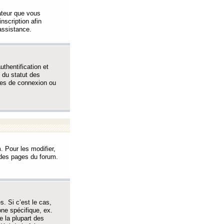
sateur que vous
inscription afin
assistance.
thentification et
 du statut des
èmes de connexion ou
. Pour les modifier,
t des pages du forum.
s. Si c’est le cas,
one spécifique, ex.
e la plupart des