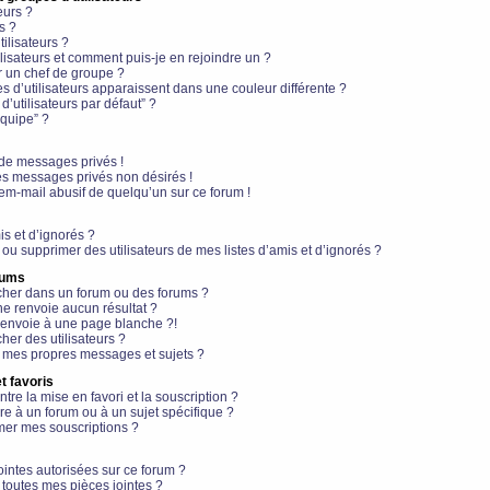
eurs ?
s ?
ilisateurs ?
lisateurs et comment puis-je en rejoindre un ?
 un chef de groupe ?
s d’utilisateurs apparaissent dans une couleur différente ?
’utilisateurs par défaut” ?
équipe” ?
de messages privés !
es messages privés non désirés !
em-mail abusif de quelqu’un sur ce forum !
is et d’ignorés ?
ou supprimer des utilisateurs de mes listes d’amis et d’ignorés ?
rums
her dans un forum ou des forums ?
e renvoie aucun résultat ?
envoie à une page blanche ?!
er des utilisateurs ?
 mes propres messages et sujets ?
t favoris
ntre la mise en favori et la souscription ?
e à un forum ou à un sujet spécifique ?
er mes souscriptions ?
ointes autorisées sur ce forum ?
toutes mes pièces jointes ?