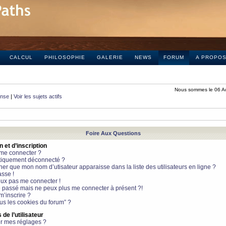
CALCUL
PHILOSOPHIE
GALERIE
NEWS
FORUM
A PROPO
Nous sommes le 06 A
onse
|
Voir les sujets actifs
Foire Aux Questions
et d’inscription
 me connecter ?
tiquement déconnecté ?
 que mon nom d’utisateur apparaisse dans la liste des utilisateurs en ligne ?
sse !
peux pas me connecter !
le passé mais ne peux plus me connecter à présent ?!
m’inscrire ?
ous les cookies du forum” ?
de l’utilisateur
r mes réglages ?