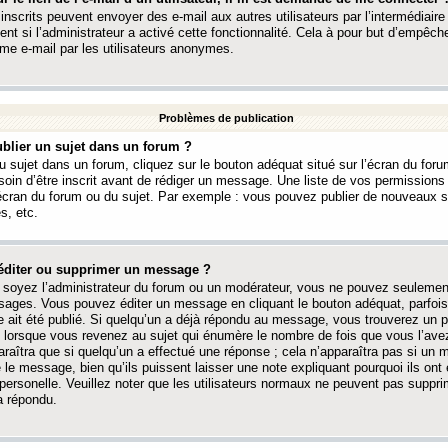
 inscrits peuvent envoyer des e-mail aux autres utilisateurs par l’intermédiaire
ent si l’administrateur a activé cette fonctionnalité. Cela à pour but d’empêcher
me e-mail par les utilisateurs anonymes.
Problèmes de publication
blier un sujet dans un forum ?
 sujet dans un forum, cliquez sur le bouton adéquat situé sur l’écran du forum
oin d’être inscrit avant de rédiger un message. Une liste de vos permission
’écran du forum ou du sujet. Par exemple : vous pouvez publier de nouveaux 
s, etc.
éditer ou supprimer un message ?
soyez l’administrateur du forum ou un modérateur, vous ne pouvez seulement
ages. Vous pouvez éditer un message en cliquant le bouton adéquat, parfois
ait été publié. Si quelqu’un a déjà répondu au message, vous trouverez un pe
orsque vous revenez au sujet qui énumère le nombre de fois que vous l’avez
paraîtra que si quelqu’un a effectué une réponse ; cela n’apparaîtra pas si un
é le message, bien qu’ils puissent laisser une note expliquant pourquoi ils ont
 personelle. Veuillez noter que les utilisateurs normaux ne peuvent pas supp
a répondu.