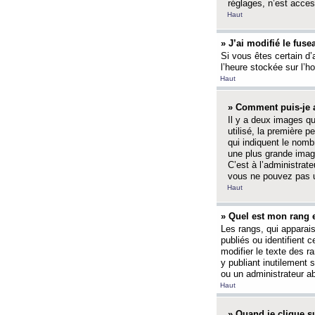
réglages, n’est access
Haut
» J’ai modifié le fuse
Si vous êtes certain d’
l’heure stockée sur l’ho
Haut
» Comment puis-je a
Il y a deux images q
utilisé, la première 
qui indiquent le nom
une plus grande image
C’est à l’administrate
vous ne pouvez pas ut
Haut
» Quel est mon rang 
Les rangs, qui apparai
publiés ou identifient 
modifier le texte des r
y publiant inutilement
ou un administrateur 
Haut
» Quand je clique su