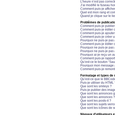
L’heure n’est pas correct
J’ai modifié le fuseau hor
Comment puis-je affiche
Quel est mon rang et com
Quand je clique sur le li
Problèmes de publicati
Comment puis-je publier
Comment puis-je éditer
Comment puis-je ajoute
Comment puis-je créer 
Pourquoi ne puis-je pas 
Comment puis-je éditer 
Pourquoi ne puis-je pas
Pourquoi ne puis-je pas 
Pourquoi ai-je reçu un a
Comment puis-je rappor
Qu’est-ce le bouton “Sauv
Pourquoi mon message a-
Comment puis-je remonte
Formatage et types de 
Qu’est-ce que le BBCod
Puis-je utiliser du HTML 
Que sont les smileys ?
Puis-je publier des imag
Que sont les annonces g
Que sont les annonces ?
Que sont les posts-it ?
Que sont les sujets verro
Que sont les icônes de s
Niveaux d’utilisateurs e