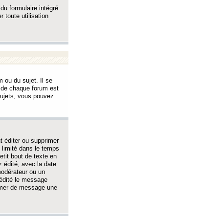
 du formulaire intégré
 toute utilisation
 ou du sujet. Il se
s de chaque forum est
sujets, vous pouvez
 éditer ou supprimer
 limité dans le temps
tit bout de texte en
 édité, avec la date
 modérateur ou un
 édité le message
rimer de message une