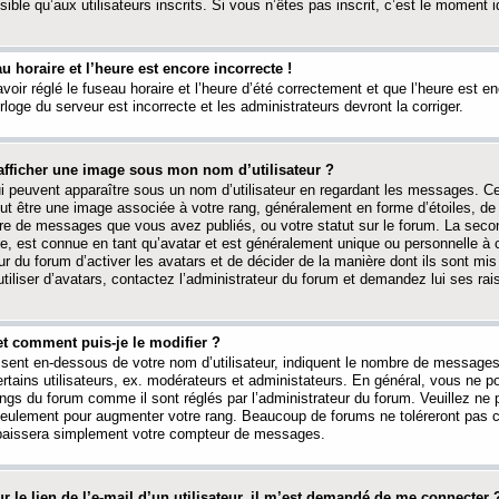
ible qu’aux utilisateurs inscrits. Si vous n’êtes pas inscrit, c’est le moment id
au horaire et l’heure est encore incorrecte !
avoir réglé le fuseau horaire et l’heure d’été correctement et que l’heure est e
rloge du serveur est incorrecte et les administrateurs devront la corriger.
fficher une image sous mon nom d’utilisateur ?
ui peuvent apparaître sous un nom d’utilisateur en regardant les messages. C
peut être une image associée à votre rang, généralement en forme d’étoiles, de
bre de messages que vous avez publiés, ou votre statut sur le forum. La seco
, est connue en tant qu’avatar et est généralement unique ou personnelle à c
ur du forum d’activer les avatars et de décider de la manière dont ils sont mis 
iliser d’avatars, contactez l’administrateur du forum et demandez lui ses rai
et comment puis-je le modifier ?
ssent en-dessous de votre nom d’utilisateur, indiquent le nombre de message
certains utilisateurs, ex. modérateurs et administateurs. En général, vous ne
angs du forum comme il sont réglés par l’administrateur du forum. Veuillez ne
 seulement pour augmenter votre rang. Beaucoup de forums ne toléreront pas c
abaissera simplement votre compteur de messages.
r le lien de l’e-mail d’un utilisateur, il m’est demandé de me connecter 