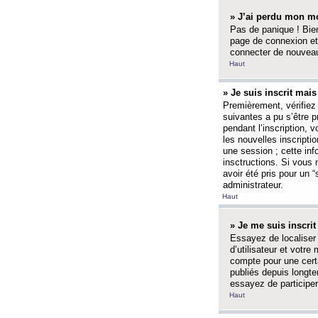
» J’ai perdu mon mo
Pas de panique ! Bien
page de connexion et
connecter de nouvea
Haut
» Je suis inscrit mai
Premièrement, vérifiez 
suivantes a pu s’être 
pendant l’inscription,
les nouvelles inscripti
une session ; cette inf
insctructions. Si vous 
avoir été pris pour un 
administrateur.
Haut
» Je me suis inscri
Essayez de localiser 
d’utilisateur et votr
compte pour une certa
publiés depuis longte
essayez de participe
Haut