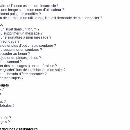
e !
aire et l’heure est encore incorrecte !
r une image sous mon nom d’utilisateur ?
ment puis-je le modifier ?
en de l’e-mail d’un utilisateur, il m’est demandé de me connecter ?
on
 un sujet dans un forum ?
 ou supprimer un message ?
r une signature à mon message ?
un sondage ?
ajouter plus d’options au sondage ?
ou supprimer un sondage ?
 accéder au forum ?
ajouter de pièces jointes ?
vertissement ?
ter des messages à un modérateur ?
egarder” lors de la rédaction d’un sujet ?
t-il besoin d’être approuvé ?
r mes sujets ?
sujets
e ?
?
es ?
lobales ?
uillés ?
ujets ?
t groupes d’utilisateurs