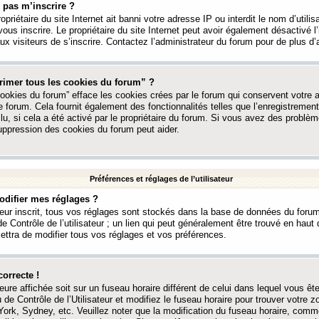
 pas m’inscrire ?
ropriétaire du site Internet ait banni votre adresse IP ou interdit le nom d’utili
vous inscrire. Le propriétaire du site Internet peut avoir également désactivé l’
 visiteurs de s’inscrire. Contactez l’administrateur du forum pour de plus d’
rimer tous les cookies du forum” ?
ookies du forum” efface les cookies crées par le forum qui conservent votre au
e forum. Cela fournit également des fonctionnalités telles que l’enregistrement
u, si cela a été activé par le propriétaire du forum. Si vous avez des probl
uppression des cookies du forum peut aider.
Préférences et réglages de l’utilisateur
difier mes réglages ?
teur inscrit, tous vos réglages sont stockés dans la base de données du forum
e Contrôle de l’utilisateur ; un lien qui peut généralement être trouvé en hau
tra de modifier tous vos réglages et vos préférences.
correcte !
heure affichée soit sur un fuseau horaire différent de celui dans lequel vous ête
 de Contrôle de l’Utilisateur et modifiez le fuseau horaire pour trouver votre z
ork, Sydney, etc. Veuillez noter que la modification du fuseau horaire, comm