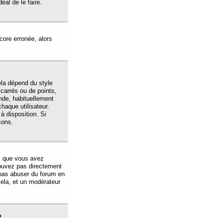
éal de le faire.
ncore erronée, alors
ela dépend du style
 carrés ou de points,
nde, habituellement
haque utilisateur.
à disposition. Si
sons.
s que vous avez
 pouvez pas directement
 pas abuser du forum en
ela, et un modérateur
?