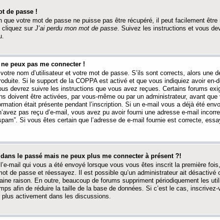
t de passe !
 que votre mot de passe ne puisse pas être récupéré, il peut facilement être ré
 cliquez sur
J’ai perdu mon mot de passe
. Suivez les instructions et vous de
u.
s ne peux pas me connecter !
votre nom d’utilisateur et votre mot de passe. S’ils sont corrects, alors une
produite. Si le support de la COPPA est activé et que vous indiquiez avoir en
 vous devrez suivre les instructions que vous avez reçues. Certains forums ex
ons doivent être activées, par vous-même ou par un administrateur, avant que 
ormation était présente pendant l’inscription. Si un e-mail vous a déjà été env
n’avez pas reçu d’e-mail, vous avez pu avoir fourni une adresse e-mail incorre
“spam”. Si vous êtes certain que l’adresse de e-mail fournie est correcte, ess
t dans le passé mais ne peux plus me connecter à présent ?!
l’e-mail qui vous a été envoyé lorsque vous vous êtes inscrit la première fois
e mot de passe et réessayez. Il est possible qu’un administrateur ait désactivé 
ine raison. En outre, beaucoup de forums suppriment périodiquement les utili
mps afin de réduire la taille de la base de données. Si c’est le cas, inscrive
r plus activement dans les discussions.