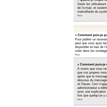
Seuls les utilisateurs
de l’e-mail, et seulem
malveillante du systè
Haut
» Comment puis-je pu
Pour publier un nouveau
peut que vous ayez bes
disponible en bas de l
voter dans les sondage
Haut
» Comment puis-je 
À moins que vous ne 
que vos propres mess
après que le message 
dessous du message l
et l’heure. Ceci n’ap
administrateur a édit
avec une explication
fois que quelqu’un y 
Haut