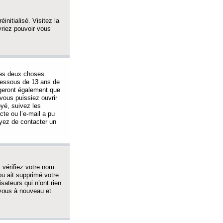
initialisé. Visitez la
vriez pouvoir vous
 des deux choses
-dessous de 13 ans de
igeront également que
vous puissiez ouvrir
oyé, suivez les
cte ou l’e-mail a pu
ayez de contacter un
, vérifiez votre nom
ou ait supprimé votre
sateurs qui n’ont rien
z-vous à nouveau et