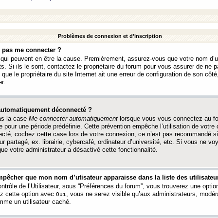
Problèmes de connexion et d’inscription
e pas me connecter ?
s qui peuvent en être la cause. Premièrement, assurez-vous que votre nom d’ut
s. Si ils le sont, contactez le propriétaire du forum pour vous assurer de ne pa
ue le propriétaire du site Internet ait une erreur de configuration de son côté, 
r.
 automatiquement déconnecté ?
as la case
Me connecter automatiquement
lorsque vous vous connectez au f
 pour une période prédéfinie. Cette prévention empêche l’utilisation de votre
necté, cochez cette case lors de votre connexion, ce n’est pas recommandé s
ur partagé, ex. librairie, cybercafé, ordinateur d’université, etc. Si vous ne v
que votre administrateur a désactivé cette fonctionnalité.
pêcher que mon nom d’utisateur apparaisse dans la liste des utilisateur
trôle de l’Utilisateur, sous “Préférences du forum”, vous trouverez une opti
ez cette option avec
, vous ne serez visible qu’aux administrateurs, mod
Oui
me un utilisateur caché.