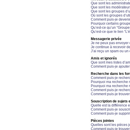
Que sont les administrat
Que sont les modérateur
Que sont les groupes d’ut
Où sont les groupes d’uti
Comment puis-je devenir
Pourquoi certains groupe
Qu’est-ce qu’un “Groupe d
Qu’est-ce que le lien “L’
Messagerie privée
Je ne peux pas envoyer 
Je continue à recevoir d
J’ai reçu un spam ou un 
Amis et ignorés
Que sont mes listes d’am
Comment puis-je ajouter 
Recherche dans les fo
Comment puis-je recherc
Pourquoi ma recherche n
Pourquoi ma recherche r
Comment puis-je recherch
Comment puis-je trouver
Souscription de sujets e
Quelle est la différence e
Comment puis-je souscrir
Comment puis-je supprim
Pièces jointes
Quelles sont les pièces j
Comment puis-je trouver 