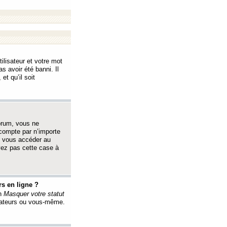
ilisateur et votre mot
s avoir été banni. Il
et qu’il soit
orum, vous ne
 compte par n’importe
i vous accéder au
oyez pas cette case à
s en ligne ?
on
Masquer votre statut
érateurs ou vous-même.