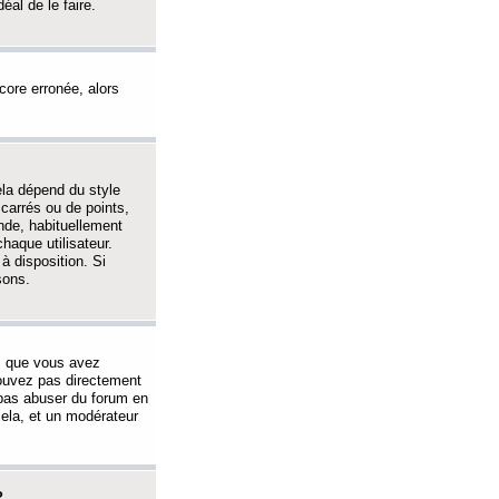
éal de le faire.
ncore erronée, alors
ela dépend du style
 carrés ou de points,
nde, habituellement
haque utilisateur.
à disposition. Si
sons.
s que vous avez
 pouvez pas directement
 pas abuser du forum en
ela, et un modérateur
?