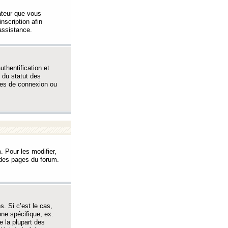
sateur que vous
inscription afin
assistance.
thentification et
 du statut des
èmes de connexion ou
. Pour les modifier,
t des pages du forum.
s. Si c’est le cas,
one spécifique, ex.
e la plupart des