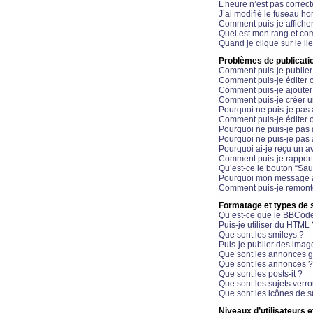
L’heure n’est pas correct
J’ai modifié le fuseau hor
Comment puis-je affiche
Quel est mon rang et com
Quand je clique sur le li
Problèmes de publicati
Comment puis-je publier
Comment puis-je éditer
Comment puis-je ajoute
Comment puis-je créer 
Pourquoi ne puis-je pas 
Comment puis-je éditer 
Pourquoi ne puis-je pas
Pourquoi ne puis-je pas 
Pourquoi ai-je reçu un a
Comment puis-je rappor
Qu’est-ce le bouton “Sauv
Pourquoi mon message a-
Comment puis-je remonte
Formatage et types de 
Qu’est-ce que le BBCod
Puis-je utiliser du HTML 
Que sont les smileys ?
Puis-je publier des imag
Que sont les annonces g
Que sont les annonces ?
Que sont les posts-it ?
Que sont les sujets verro
Que sont les icônes de s
Niveaux d’utilisateurs e