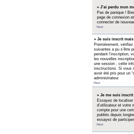
» J’ai perdu mon mo
Pas de panique ! Bien
page de connexion et
connecter de nouvea
Haut
» Je suis inscrit mai
Premièrement, vérifiez 
suivantes a pu s’être 
pendant l’inscription,
les nouvelles inscripti
une session ; cette inf
insctructions. Si vous 
avoir été pris pour un 
administrateur.
Haut
» Je me suis inscri
Essayez de localiser 
d’utilisateur et votr
compte pour une certa
publiés depuis longte
essayez de participe
Haut