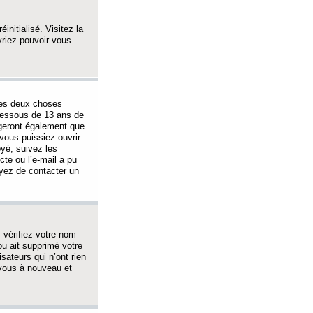
initialisé. Visitez la
vriez pouvoir vous
 des deux choses
-dessous de 13 ans de
igeront également que
vous puissiez ouvrir
oyé, suivez les
cte ou l’e-mail a pu
ayez de contacter un
, vérifiez votre nom
ou ait supprimé votre
sateurs qui n’ont rien
z-vous à nouveau et