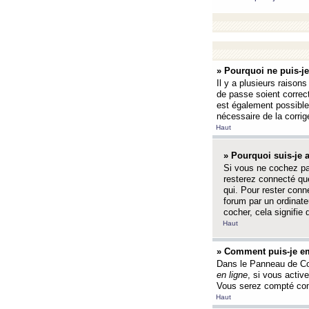
» Pourquoi ne puis-j
Il y a plusieurs raison
de passe soient correct
est également possible q
nécessaire de la corrige
Haut
» Pourquoi suis-je
Si vous ne cochez p
resterez connecté que
qui. Pour rester con
forum par un ordinate
cocher, cela signifie 
Haut
» Comment puis-je em
Dans le Panneau de Con
en ligne
, si vous activ
Vous serez compté com
Haut