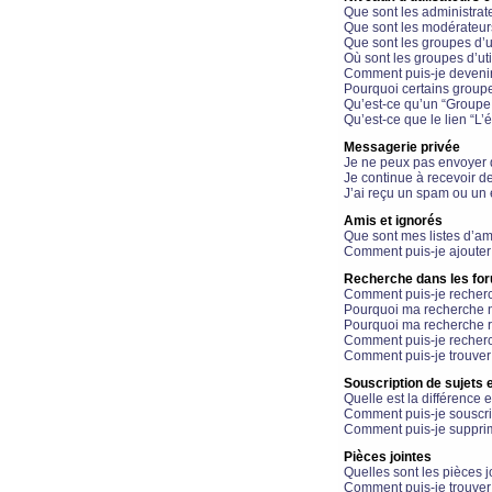
Que sont les administrat
Que sont les modérateur
Que sont les groupes d’ut
Où sont les groupes d’uti
Comment puis-je devenir
Pourquoi certains groupe
Qu’est-ce qu’un “Groupe d
Qu’est-ce que le lien “L’
Messagerie privée
Je ne peux pas envoyer 
Je continue à recevoir d
J’ai reçu un spam ou un 
Amis et ignorés
Que sont mes listes d’am
Comment puis-je ajouter 
Recherche dans les fo
Comment puis-je recherc
Pourquoi ma recherche n
Pourquoi ma recherche r
Comment puis-je recherch
Comment puis-je trouver
Souscription de sujets e
Quelle est la différence e
Comment puis-je souscrir
Comment puis-je supprim
Pièces jointes
Quelles sont les pièces j
Comment puis-je trouver 