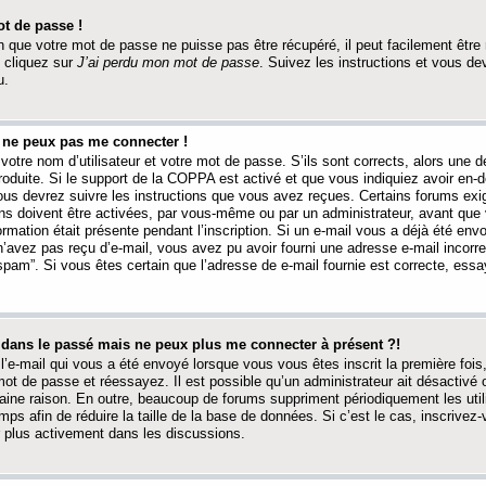
t de passe !
 que votre mot de passe ne puisse pas être récupéré, il peut facilement être ré
 cliquez sur
J’ai perdu mon mot de passe
. Suivez les instructions et vous de
u.
s ne peux pas me connecter !
votre nom d’utilisateur et votre mot de passe. S’ils sont corrects, alors une
produite. Si le support de la COPPA est activé et que vous indiquiez avoir en
 vous devrez suivre les instructions que vous avez reçues. Certains forums ex
ons doivent être activées, par vous-même ou par un administrateur, avant que 
ormation était présente pendant l’inscription. Si un e-mail vous a déjà été env
n’avez pas reçu d’e-mail, vous avez pu avoir fourni une adresse e-mail incorre
“spam”. Si vous êtes certain que l’adresse de e-mail fournie est correcte, ess
t dans le passé mais ne peux plus me connecter à présent ?!
l’e-mail qui vous a été envoyé lorsque vous vous êtes inscrit la première fois
e mot de passe et réessayez. Il est possible qu’un administrateur ait désactivé 
ine raison. En outre, beaucoup de forums suppriment périodiquement les utili
mps afin de réduire la taille de la base de données. Si c’est le cas, inscrive
r plus activement dans les discussions.