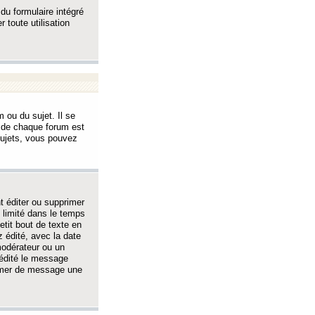
 du formulaire intégré
 toute utilisation
 ou du sujet. Il se
s de chaque forum est
sujets, vous pouvez
 éditer ou supprimer
 limité dans le temps
tit bout de texte en
 édité, avec la date
 modérateur ou un
 édité le message
rimer de message une