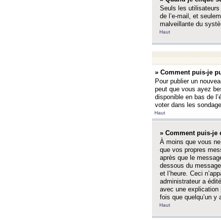
Seuls les utilisateurs
de l’e-mail, et seulem
malveillante du systè
Haut
» Comment puis-je pu
Pour publier un nouveau
peut que vous ayez bes
disponible en bas de l
voter dans les sondage
Haut
» Comment puis-je 
À moins que vous ne 
que vos propres mess
après que le message 
dessous du message l
et l’heure. Ceci n’ap
administrateur a édit
avec une explication
fois que quelqu’un y 
Haut