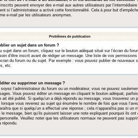
 inscrits peuvent envoyer des e-mail aux autres utilisateurs par l’intermédiaire
ent si l’administrateur a activé cette fonctionnalité. Cela à pour but d’empêcher
me e-mail par les utilisateurs anonymes.
Problèmes de publication
blier un sujet dans un forum ?
 sujet dans un forum, cliquez sur le bouton adéquat situé sur l’écran du forum
oin d’être inscrit avant de rédiger un message. Une liste de vos permission
’écran du forum ou du sujet. Par exemple : vous pouvez publier de nouveaux 
s, etc.
éditer ou supprimer un message ?
soyez l’administrateur du forum ou un modérateur, vous ne pouvez seulement
ages. Vous pouvez éditer un message en cliquant le bouton adéquat, parfois
ait été publié. Si quelqu’un a déjà répondu au message, vous trouverez un pe
orsque vous revenez au sujet qui énumère le nombre de fois que vous l’avez
paraîtra que si quelqu’un a effectué une réponse ; cela n’apparaîtra pas si un
é le message, bien qu’ils puissent laisser une note expliquant pourquoi ils ont
 personelle. Veuillez noter que les utilisateurs normaux ne peuvent pas supp
a répondu.