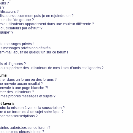
eurs ?
s ?
ilisateurs ?
lisateurs et comment puis-je en rejoindre un ?
 un chef de groupe ?
s d’utilisateurs apparaissent dans une couleur différente ?
’utilisateurs par défaut” ?
équipe” ?
de messages privés !
es messages privés non désirés !
em-mail abusif de quelqu’un sur ce forum !
is et d’ignorés ?
ou supprimer des utilisateurs de mes listes d’amis et d’ignorés ?
rums
her dans un forum ou des forums ?
e renvoie aucun résultat ?
envoie à une page blanche ?!
er des utilisateurs ?
 mes propres messages et sujets ?
t favoris
ntre la mise en favori et la souscription ?
e à un forum ou à un sujet spécifique ?
er mes souscriptions ?
ointes autorisées sur ce forum ?
toutes mes pièces jointes ?