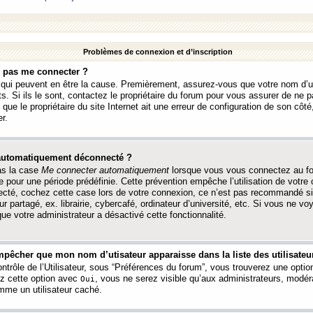
Problèmes de connexion et d’inscription
e pas me connecter ?
s qui peuvent en être la cause. Premièrement, assurez-vous que votre nom d’ut
s. Si ils le sont, contactez le propriétaire du forum pour vous assurer de ne pa
ue le propriétaire du site Internet ait une erreur de configuration de son côté, 
r.
 automatiquement déconnecté ?
as la case
Me connecter automatiquement
lorsque vous vous connectez au f
 pour une période prédéfinie. Cette prévention empêche l’utilisation de votre
necté, cochez cette case lors de votre connexion, ce n’est pas recommandé s
ur partagé, ex. librairie, cybercafé, ordinateur d’université, etc. Si vous ne v
que votre administrateur a désactivé cette fonctionnalité.
pêcher que mon nom d’utisateur apparaisse dans la liste des utilisateur
trôle de l’Utilisateur, sous “Préférences du forum”, vous trouverez une opti
ez cette option avec
, vous ne serez visible qu’aux administrateurs, mod
Oui
me un utilisateur caché.