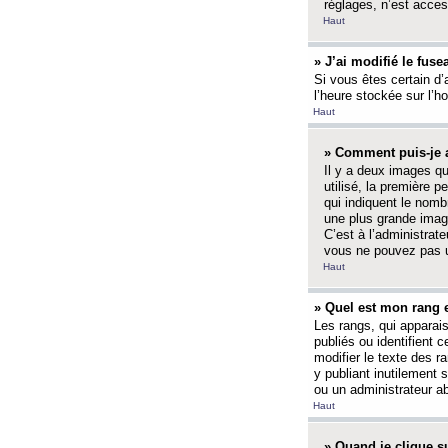
réglages, n’est access
Haut
» J’ai modifié le fuse
Si vous êtes certain d’
l’heure stockée sur l’ho
Haut
» Comment puis-je a
Il y a deux images q
utilisé, la première 
qui indiquent le nom
une plus grande image
C’est à l’administrate
vous ne pouvez pas ut
Haut
» Quel est mon rang 
Les rangs, qui apparai
publiés ou identifient 
modifier le texte des r
y publiant inutilement
ou un administrateur 
Haut
» Quand je clique su