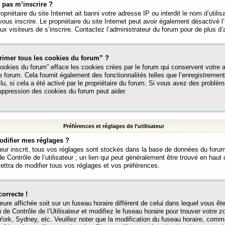
 pas m’inscrire ?
ropriétaire du site Internet ait banni votre adresse IP ou interdit le nom d’utili
vous inscrire. Le propriétaire du site Internet peut avoir également désactivé l’
 visiteurs de s’inscrire. Contactez l’administrateur du forum pour de plus d’
rimer tous les cookies du forum” ?
ookies du forum” efface les cookies crées par le forum qui conservent votre au
e forum. Cela fournit également des fonctionnalités telles que l’enregistrement
u, si cela a été activé par le propriétaire du forum. Si vous avez des probl
uppression des cookies du forum peut aider.
Préférences et réglages de l’utilisateur
difier mes réglages ?
teur inscrit, tous vos réglages sont stockés dans la base de données du forum
e Contrôle de l’utilisateur ; un lien qui peut généralement être trouvé en hau
tra de modifier tous vos réglages et vos préférences.
correcte !
heure affichée soit sur un fuseau horaire différent de celui dans lequel vous ête
 de Contrôle de l’Utilisateur et modifiez le fuseau horaire pour trouver votre z
ork, Sydney, etc. Veuillez noter que la modification du fuseau horaire, comm