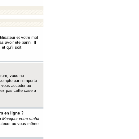
ilisateur et votre mot
s avoir été banni. Il
et qu’il soit
orum, vous ne
 compte par n’importe
i vous accéder au
oyez pas cette case à
s en ligne ?
on
Masquer votre statut
érateurs ou vous-même.