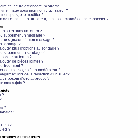
e !
aire et l’heure est encore incorrecte !
r une image sous mon nom d’utilisateur ?
ment puis-je le modifier ?
en de l’e-mail d’un utilisateur, il m’est demandé de me connecter ?
on
 un sujet dans un forum ?
 ou supprimer un message ?
r une signature à mon message ?
un sondage ?
ajouter plus d’options au sondage ?
ou supprimer un sondage ?
 accéder au forum ?
ajouter de pièces jointes ?
vertissement ?
ter des messages à un modérateur ?
egarder” lors de la rédaction d’un sujet ?
t-il besoin d’être approuvé ?
r mes sujets ?
sujets
e ?
?
es ?
lobales ?
uillés ?
ujets ?
t groupes d’utilisateurs