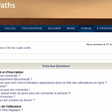
CALCUL
PHILOSOPHIE
GALERIE
NEWS
FORUM
A PROPO
Nous sommes le 07 A
onse
|
Voir les sujets actifs
Foire Aux Questions
et d’inscription
 me connecter ?
tiquement déconnecté ?
 que mon nom d’utisateur apparaisse dans la liste des utilisateurs en ligne ?
sse !
peux pas me connecter !
le passé mais ne peux plus me connecter à présent ?!
m’inscrire ?
ous les cookies du forum” ?
de l’utilisateur
r mes réglages ?