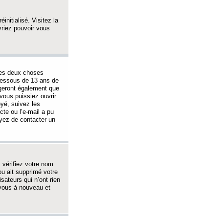
initialisé. Visitez la
vriez pouvoir vous
 des deux choses
-dessous de 13 ans de
igeront également que
vous puissiez ouvrir
oyé, suivez les
cte ou l’e-mail a pu
ayez de contacter un
, vérifiez votre nom
ou ait supprimé votre
sateurs qui n’ont rien
z-vous à nouveau et