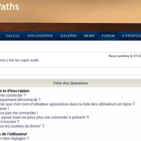
CALCUL
PHILOSOPHIE
GALERIE
NEWS
FORUM
A PROPO
Nous sommes le 07 A
onse
|
Voir les sujets actifs
Foire Aux Questions
et d’inscription
 me connecter ?
tiquement déconnecté ?
 que mon nom d’utisateur apparaisse dans la liste des utilisateurs en ligne ?
sse !
peux pas me connecter !
le passé mais ne peux plus me connecter à présent ?!
m’inscrire ?
ous les cookies du forum” ?
de l’utilisateur
r mes réglages ?