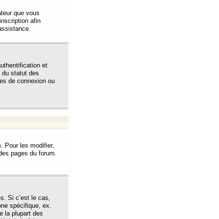
sateur que vous
inscription afin
assistance.
thentification et
 du statut des
èmes de connexion ou
. Pour les modifier,
t des pages du forum.
s. Si c’est le cas,
one spécifique, ex.
e la plupart des