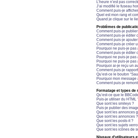
L’heure n’est pas correct
J’ai modifié le fuseau hor
Comment puis-je affiche
Quel est mon rang et com
Quand je clique sur le li
Problèmes de publicati
Comment puis-je publier
Comment puis-je éditer
Comment puis-je ajoute
Comment puis-je créer 
Pourquoi ne puis-je pas 
Comment puis-je éditer 
Pourquoi ne puis-je pas
Pourquoi ne puis-je pas 
Pourquoi ai-je reçu un a
Comment puis-je rappor
Qu’est-ce le bouton “Sauv
Pourquoi mon message a-
Comment puis-je remonte
Formatage et types de 
Qu’est-ce que le BBCod
Puis-je utiliser du HTML 
Que sont les smileys ?
Puis-je publier des imag
Que sont les annonces g
Que sont les annonces ?
Que sont les posts-it ?
Que sont les sujets verro
Que sont les icônes de s
Niveaux d’utilisateurs e