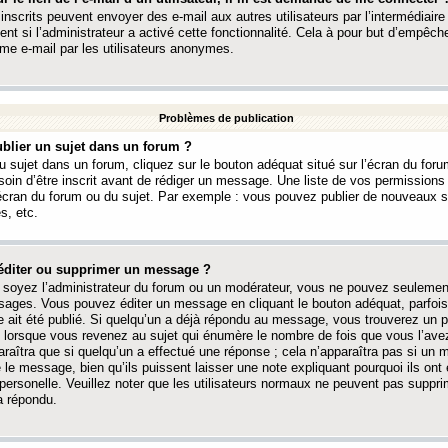
 inscrits peuvent envoyer des e-mail aux autres utilisateurs par l’intermédiaire
ent si l’administrateur a activé cette fonctionnalité. Cela à pour but d’empêcher
me e-mail par les utilisateurs anonymes.
Problèmes de publication
blier un sujet dans un forum ?
 sujet dans un forum, cliquez sur le bouton adéquat situé sur l’écran du forum
oin d’être inscrit avant de rédiger un message. Une liste de vos permission
’écran du forum ou du sujet. Par exemple : vous pouvez publier de nouveaux 
s, etc.
éditer ou supprimer un message ?
soyez l’administrateur du forum ou un modérateur, vous ne pouvez seulement
ages. Vous pouvez éditer un message en cliquant le bouton adéquat, parfois
ait été publié. Si quelqu’un a déjà répondu au message, vous trouverez un pe
orsque vous revenez au sujet qui énumère le nombre de fois que vous l’avez
paraîtra que si quelqu’un a effectué une réponse ; cela n’apparaîtra pas si un
é le message, bien qu’ils puissent laisser une note expliquant pourquoi ils ont
 personelle. Veuillez noter que les utilisateurs normaux ne peuvent pas supp
a répondu.