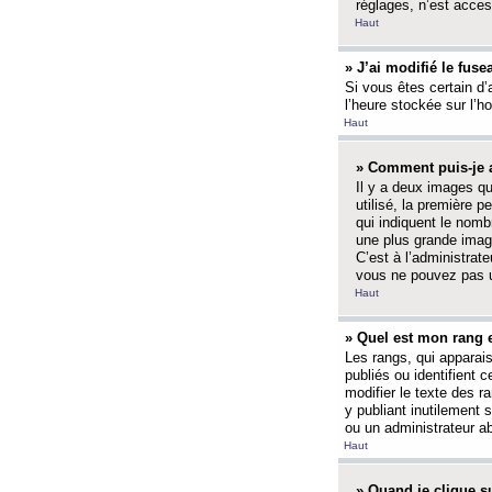
réglages, n’est access
Haut
» J’ai modifié le fuse
Si vous êtes certain d’
l’heure stockée sur l’ho
Haut
» Comment puis-je a
Il y a deux images q
utilisé, la première 
qui indiquent le nom
une plus grande image
C’est à l’administrate
vous ne pouvez pas ut
Haut
» Quel est mon rang 
Les rangs, qui apparai
publiés ou identifient 
modifier le texte des r
y publiant inutilement
ou un administrateur 
Haut
» Quand je clique su