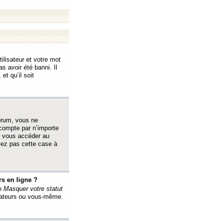
ilisateur et votre mot
s avoir été banni. Il
et qu’il soit
orum, vous ne
 compte par n’importe
i vous accéder au
oyez pas cette case à
s en ligne ?
on
Masquer votre statut
érateurs ou vous-même.