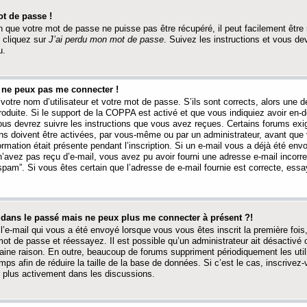
t de passe !
 que votre mot de passe ne puisse pas être récupéré, il peut facilement être ré
 cliquez sur
J’ai perdu mon mot de passe
. Suivez les instructions et vous de
u.
s ne peux pas me connecter !
votre nom d’utilisateur et votre mot de passe. S’ils sont corrects, alors une
produite. Si le support de la COPPA est activé et que vous indiquiez avoir en
 vous devrez suivre les instructions que vous avez reçues. Certains forums ex
ons doivent être activées, par vous-même ou par un administrateur, avant que 
ormation était présente pendant l’inscription. Si un e-mail vous a déjà été env
n’avez pas reçu d’e-mail, vous avez pu avoir fourni une adresse e-mail incorre
“spam”. Si vous êtes certain que l’adresse de e-mail fournie est correcte, ess
t dans le passé mais ne peux plus me connecter à présent ?!
l’e-mail qui vous a été envoyé lorsque vous vous êtes inscrit la première fois
e mot de passe et réessayez. Il est possible qu’un administrateur ait désactivé 
ine raison. En outre, beaucoup de forums suppriment périodiquement les utili
mps afin de réduire la taille de la base de données. Si c’est le cas, inscrive
r plus activement dans les discussions.