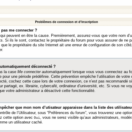
Problèmes de connexion et d’inscription
e pas me connecter ?
s qui peuvent en être la cause. Premièrement, assurez-vous que votre nom d’ut
s. Si ils le sont, contactez le propriétaire du forum pour vous assurer de ne pa
ue le propriétaire du site Internet ait une erreur de configuration de son côté, 
r.
 automatiquement déconnecté ?
as la case
Me connecter automatiquement
lorsque vous vous connectez au f
 pour une période prédéfinie. Cette prévention empêche l’utilisation de votre
necté, cochez cette case lors de votre connexion, ce n’est pas recommandé s
ur partagé, ex. librairie, cybercafé, ordinateur d’université, etc. Si vous ne v
que votre administrateur a désactivé cette fonctionnalité.
pêcher que mon nom d’utisateur apparaisse dans la liste des utilisateur
trôle de l’Utilisateur, sous “Préférences du forum”, vous trouverez une opti
ez cette option avec
, vous ne serez visible qu’aux administrateurs, mod
Oui
me un utilisateur caché.