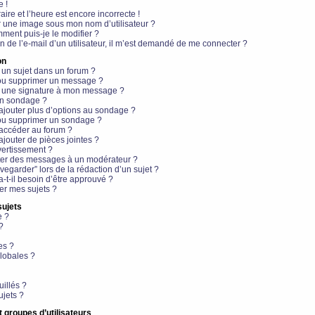
e !
aire et l’heure est encore incorrecte !
r une image sous mon nom d’utilisateur ?
ment puis-je le modifier ?
en de l’e-mail d’un utilisateur, il m’est demandé de me connecter ?
on
 un sujet dans un forum ?
 ou supprimer un message ?
r une signature à mon message ?
un sondage ?
ajouter plus d’options au sondage ?
ou supprimer un sondage ?
 accéder au forum ?
ajouter de pièces jointes ?
vertissement ?
ter des messages à un modérateur ?
egarder” lors de la rédaction d’un sujet ?
t-il besoin d’être approuvé ?
r mes sujets ?
sujets
e ?
?
es ?
lobales ?
uillés ?
ujets ?
t groupes d’utilisateurs