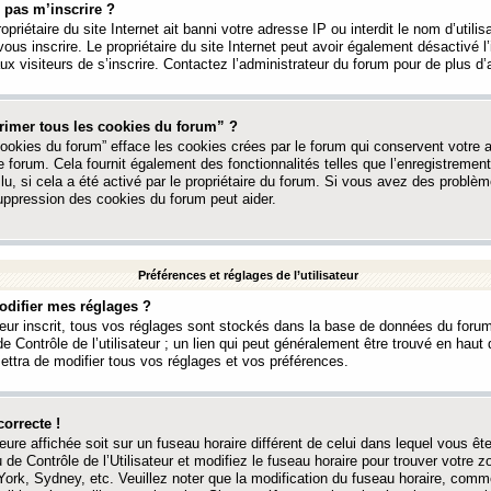
 pas m’inscrire ?
ropriétaire du site Internet ait banni votre adresse IP ou interdit le nom d’utili
vous inscrire. Le propriétaire du site Internet peut avoir également désactivé l’
 visiteurs de s’inscrire. Contactez l’administrateur du forum pour de plus d’
rimer tous les cookies du forum” ?
ookies du forum” efface les cookies crées par le forum qui conservent votre au
e forum. Cela fournit également des fonctionnalités telles que l’enregistrement
u, si cela a été activé par le propriétaire du forum. Si vous avez des probl
uppression des cookies du forum peut aider.
Préférences et réglages de l’utilisateur
difier mes réglages ?
teur inscrit, tous vos réglages sont stockés dans la base de données du forum
e Contrôle de l’utilisateur ; un lien qui peut généralement être trouvé en hau
tra de modifier tous vos réglages et vos préférences.
correcte !
heure affichée soit sur un fuseau horaire différent de celui dans lequel vous ête
 de Contrôle de l’Utilisateur et modifiez le fuseau horaire pour trouver votre z
ork, Sydney, etc. Veuillez noter que la modification du fuseau horaire, comm