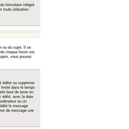
 du formulaire intégré
 toute utilisation
 ou du sujet. Il se
s de chaque forum est
sujets, vous pouvez
 éditer ou supprimer
 limité dans le temps
tit bout de texte en
 édité, avec la date
 modérateur ou un
 édité le message
rimer de message une