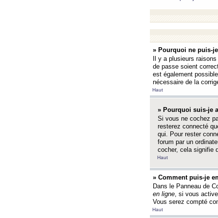
» Pourquoi ne puis-j
Il y a plusieurs raison
de passe soient correct
est également possible q
nécessaire de la corrige
Haut
» Pourquoi suis-je
Si vous ne cochez p
resterez connecté que
qui. Pour rester con
forum par un ordinate
cocher, cela signifie 
Haut
» Comment puis-je em
Dans le Panneau de Con
en ligne
, si vous activ
Vous serez compté com
Haut