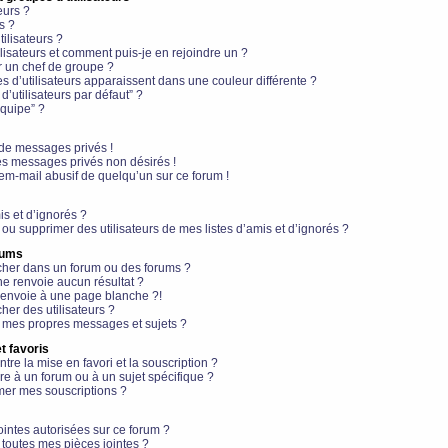
eurs ?
s ?
ilisateurs ?
lisateurs et comment puis-je en rejoindre un ?
 un chef de groupe ?
s d’utilisateurs apparaissent dans une couleur différente ?
’utilisateurs par défaut” ?
équipe” ?
de messages privés !
es messages privés non désirés !
em-mail abusif de quelqu’un sur ce forum !
is et d’ignorés ?
ou supprimer des utilisateurs de mes listes d’amis et d’ignorés ?
rums
her dans un forum ou des forums ?
e renvoie aucun résultat ?
envoie à une page blanche ?!
er des utilisateurs ?
 mes propres messages et sujets ?
t favoris
ntre la mise en favori et la souscription ?
e à un forum ou à un sujet spécifique ?
er mes souscriptions ?
ointes autorisées sur ce forum ?
toutes mes pièces jointes ?