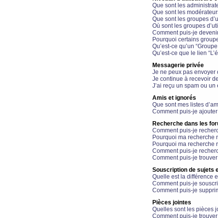
Que sont les administrat
Que sont les modérateur
Que sont les groupes d’ut
Où sont les groupes d’uti
Comment puis-je devenir
Pourquoi certains groupe
Qu’est-ce qu’un “Groupe d
Qu’est-ce que le lien “L’
Messagerie privée
Je ne peux pas envoyer 
Je continue à recevoir d
J’ai reçu un spam ou un 
Amis et ignorés
Que sont mes listes d’am
Comment puis-je ajouter 
Recherche dans les fo
Comment puis-je recherc
Pourquoi ma recherche n
Pourquoi ma recherche r
Comment puis-je recherch
Comment puis-je trouver
Souscription de sujets e
Quelle est la différence e
Comment puis-je souscrir
Comment puis-je supprim
Pièces jointes
Quelles sont les pièces j
Comment puis-je trouver 