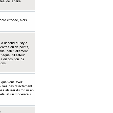
éal de le faire.
ncore erronée, alors
ela dépend du style
 carrés ou de points,
nde, habituellement
haque utilisateur.
à disposition. Si
sons.
s que vous avez
 pouvez pas directement
 pas abuser du forum en
ela, et un modérateur
?