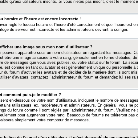
ible qu’aux utilisateurs inscrits. Si vous n’êtes pas inscrit, c’est le moment id
au horaire et l’heure est encore incorrecte !
avoir réglé le fuseau horaire et l’heure d’été correctement et que l’heure est e
rloge du serveur est incorrecte et les administrateurs devront la corriger.
fficher une image sous mon nom d’utilisateur ?
ui peuvent apparaître sous un nom d’utilisateur en regardant les messages. C
peut être une image associée à votre rang, généralement en forme d’étoiles, de
bre de messages que vous avez publiés, ou votre statut sur le forum. La seco
, est connue en tant qu’avatar et est généralement unique ou personnelle à c
ur du forum d’activer les avatars et de décider de la manière dont ils sont mis 
iliser d’avatars, contactez l’administrateur du forum et demandez lui ses rai
et comment puis-je le modifier ?
ssent en-dessous de votre nom d’utilisateur, indiquent le nombre de message
certains utilisateurs, ex. modérateurs et administateurs. En général, vous ne
angs du forum comme il sont réglés par l’administrateur du forum. Veuillez ne
 seulement pour augmenter votre rang. Beaucoup de forums ne toléreront pas c
abaissera simplement votre compteur de messages.
r le lien de l’e-mail d’un utilisateur, il m’est demandé de me connecter 