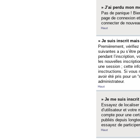
» J’ai perdu mon mo
Pas de panique ! Bien
page de connexion et
connecter de nouvea
Haut
» Je suis inscrit mai
Premièrement, vérifiez 
suivantes a pu s’être 
pendant l’inscription,
les nouvelles inscripti
une session ; cette inf
insctructions. Si vous 
avoir été pris pour un 
administrateur.
Haut
» Je me suis inscri
Essayez de localiser 
d’utilisateur et votr
compte pour une certa
publiés depuis longte
essayez de participe
Haut