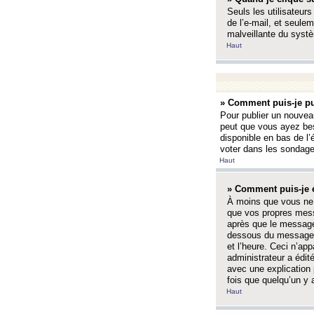
Seuls les utilisateurs
de l’e-mail, et seulem
malveillante du systè
Haut
» Comment puis-je pu
Pour publier un nouveau
peut que vous ayez bes
disponible en bas de l
voter dans les sondage
Haut
» Comment puis-je 
À moins que vous ne 
que vos propres mess
après que le message 
dessous du message l
et l’heure. Ceci n’ap
administrateur a édit
avec une explication
fois que quelqu’un y 
Haut