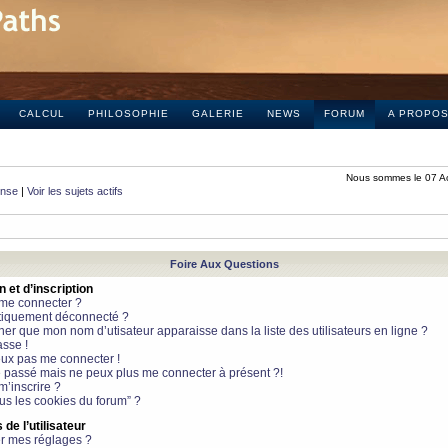
CALCUL
PHILOSOPHIE
GALERIE
NEWS
FORUM
A PROPO
Nous sommes le 07 A
onse
|
Voir les sujets actifs
Foire Aux Questions
et d’inscription
 me connecter ?
tiquement déconnecté ?
 que mon nom d’utisateur apparaisse dans la liste des utilisateurs en ligne ?
sse !
peux pas me connecter !
le passé mais ne peux plus me connecter à présent ?!
m’inscrire ?
ous les cookies du forum” ?
de l’utilisateur
r mes réglages ?