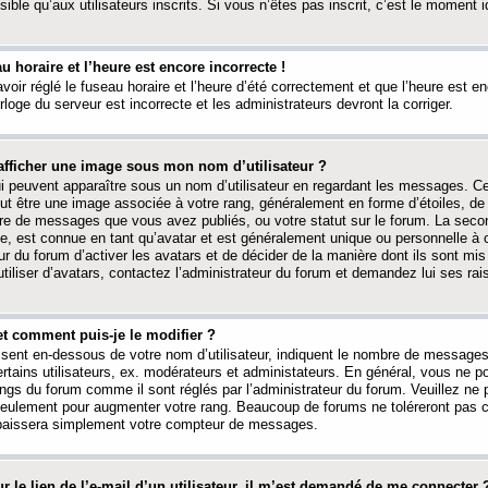
ible qu’aux utilisateurs inscrits. Si vous n’êtes pas inscrit, c’est le moment id
au horaire et l’heure est encore incorrecte !
avoir réglé le fuseau horaire et l’heure d’été correctement et que l’heure est e
rloge du serveur est incorrecte et les administrateurs devront la corriger.
fficher une image sous mon nom d’utilisateur ?
ui peuvent apparaître sous un nom d’utilisateur en regardant les messages. C
peut être une image associée à votre rang, généralement en forme d’étoiles, de
bre de messages que vous avez publiés, ou votre statut sur le forum. La seco
, est connue en tant qu’avatar et est généralement unique ou personnelle à c
ur du forum d’activer les avatars et de décider de la manière dont ils sont mis 
iliser d’avatars, contactez l’administrateur du forum et demandez lui ses rai
et comment puis-je le modifier ?
ssent en-dessous de votre nom d’utilisateur, indiquent le nombre de message
certains utilisateurs, ex. modérateurs et administateurs. En général, vous ne
angs du forum comme il sont réglés par l’administrateur du forum. Veuillez ne
 seulement pour augmenter votre rang. Beaucoup de forums ne toléreront pas c
abaissera simplement votre compteur de messages.
r le lien de l’e-mail d’un utilisateur, il m’est demandé de me connecter 