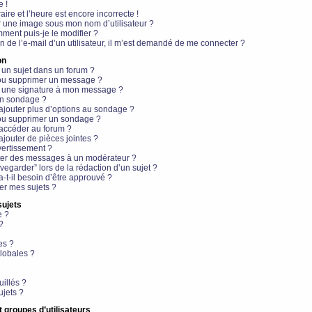
e !
aire et l’heure est encore incorrecte !
r une image sous mon nom d’utilisateur ?
ment puis-je le modifier ?
en de l’e-mail d’un utilisateur, il m’est demandé de me connecter ?
on
 un sujet dans un forum ?
 ou supprimer un message ?
r une signature à mon message ?
un sondage ?
ajouter plus d’options au sondage ?
ou supprimer un sondage ?
 accéder au forum ?
ajouter de pièces jointes ?
vertissement ?
ter des messages à un modérateur ?
egarder” lors de la rédaction d’un sujet ?
t-il besoin d’être approuvé ?
r mes sujets ?
sujets
e ?
?
es ?
lobales ?
uillés ?
ujets ?
t groupes d’utilisateurs