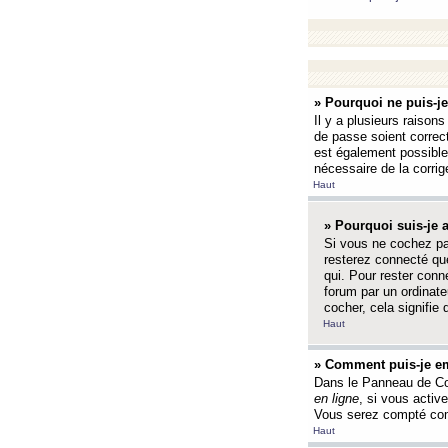
» Pourquoi ne puis-j
Il y a plusieurs raison
de passe soient correct
est également possible q
nécessaire de la corrige
Haut
» Pourquoi suis-je
Si vous ne cochez p
resterez connecté que
qui. Pour rester con
forum par un ordinate
cocher, cela signifie 
Haut
» Comment puis-je em
Dans le Panneau de Con
en ligne
, si vous activ
Vous serez compté com
Haut