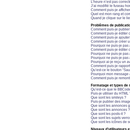
L’heure n’est pas correct
J’ai modifié le fuseau hor
Comment puis-je affiche
Quel est mon rang et com
Quand je clique sur le li
Problèmes de publicati
Comment puis-je publier
Comment puis-je éditer
Comment puis-je ajoute
Comment puis-je créer 
Pourquoi ne puis-je pas 
Comment puis-je éditer 
Pourquoi ne puis-je pas
Pourquoi ne puis-je pas 
Pourquoi ai-je reçu un a
Comment puis-je rappor
Qu’est-ce le bouton “Sauv
Pourquoi mon message a-
Comment puis-je remonte
Formatage et types de 
Qu’est-ce que le BBCod
Puis-je utiliser du HTML 
Que sont les smileys ?
Puis-je publier des imag
Que sont les annonces g
Que sont les annonces ?
Que sont les posts-it ?
Que sont les sujets verro
Que sont les icônes de s
Niveaux d’utilisateurs e