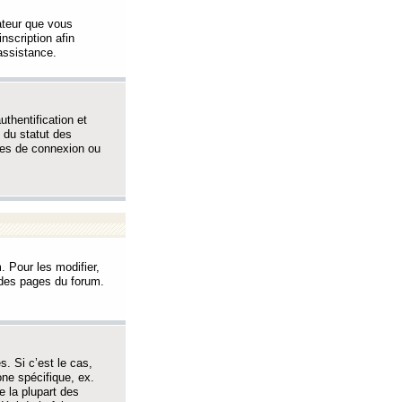
sateur que vous
inscription afin
assistance.
thentification et
 du statut des
èmes de connexion ou
. Pour les modifier,
t des pages du forum.
s. Si c’est le cas,
one spécifique, ex.
e la plupart des