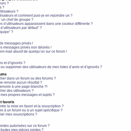
eurs ?
s ?
ilisateurs ?
lisateurs et comment puis-je en rejoindre un ?
 un chef de groupe ?
s d’utilisateurs apparaissent dans une couleur différente ?
’utilisateurs par défaut” ?
équipe” ?
de messages privés !
es messages privés non désirés !
em-mail abusif de quelqu’un sur ce forum !
is et d’ignorés ?
ou supprimer des utilisateurs de mes listes d’amis et d’ignorés ?
rums
her dans un forum ou des forums ?
e renvoie aucun résultat ?
envoie à une page blanche ?!
er des utilisateurs ?
 mes propres messages et sujets ?
t favoris
ntre la mise en favori et la souscription ?
e à un forum ou à un sujet spécifique ?
er mes souscriptions ?
ointes autorisées sur ce forum ?
toutes mes pièces jointes ?