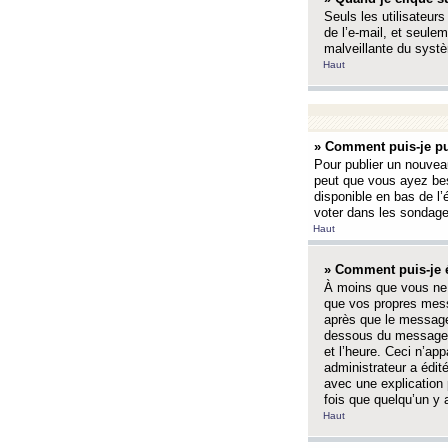
Seuls les utilisateurs
de l’e-mail, et seulem
malveillante du systè
Haut
» Comment puis-je pu
Pour publier un nouveau
peut que vous ayez bes
disponible en bas de l
voter dans les sondage
Haut
» Comment puis-je 
À moins que vous ne 
que vos propres mess
après que le message 
dessous du message l
et l’heure. Ceci n’ap
administrateur a édit
avec une explication
fois que quelqu’un y 
Haut