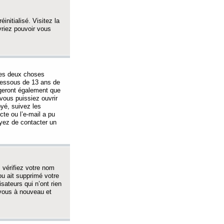
initialisé. Visitez la
vriez pouvoir vous
 des deux choses
-dessous de 13 ans de
igeront également que
vous puissiez ouvrir
oyé, suivez les
cte ou l’e-mail a pu
ayez de contacter un
, vérifiez votre nom
ou ait supprimé votre
sateurs qui n’ont rien
z-vous à nouveau et