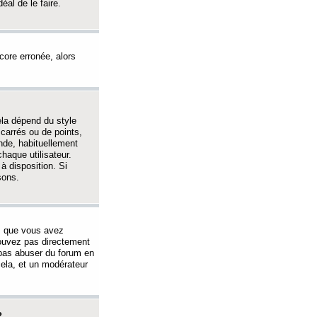
éal de le faire.
ncore erronée, alors
ela dépend du style
 carrés ou de points,
nde, habituellement
haque utilisateur.
à disposition. Si
sons.
s que vous avez
 pouvez pas directement
 pas abuser du forum en
ela, et un modérateur
?