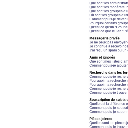
Que sont les administrat
Que sont les modérateur
Que sont les groupes d’ut
Où sont les groupes d’uti
Comment puis-je devenir
Pourquoi certains groupe
Qu’est-ce qu’un “Groupe d
Qu’est-ce que le lien “L’
Messagerie privée
Je ne peux pas envoyer 
Je continue à recevoir d
J’ai reçu un spam ou un 
Amis et ignorés
Que sont mes listes d’am
Comment puis-je ajouter 
Recherche dans les fo
Comment puis-je recherc
Pourquoi ma recherche n
Pourquoi ma recherche r
Comment puis-je recherch
Comment puis-je trouver
Souscription de sujets e
Quelle est la différence e
Comment puis-je souscrir
Comment puis-je supprim
Pièces jointes
Quelles sont les pièces j
Comment puis-je trouver 