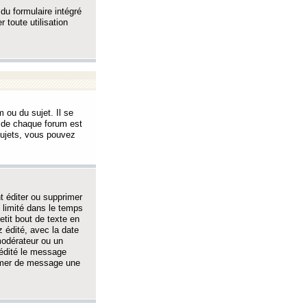
 du formulaire intégré
 toute utilisation
 ou du sujet. Il se
s de chaque forum est
sujets, vous pouvez
 éditer ou supprimer
 limité dans le temps
tit bout de texte en
 édité, avec la date
 modérateur ou un
 édité le message
rimer de message une