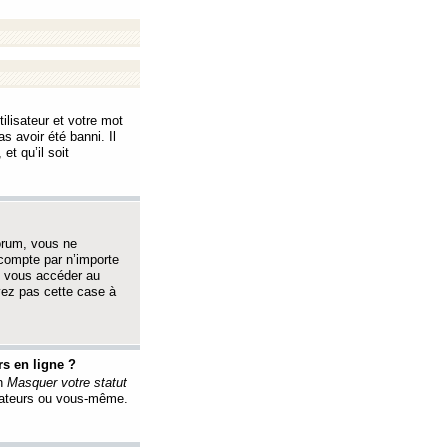
ilisateur et votre mot
s avoir été banni. Il
et qu’il soit
orum, vous ne
 compte par n’importe
i vous accéder au
oyez pas cette case à
s en ligne ?
on
Masquer votre statut
érateurs ou vous-même.