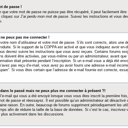
t de passe !
 que votre mot de passe ne puisse pas être récupéré, il peut facilement être ré
 cliquez sur
J’ai perdu mon mot de passe
. Suivez les instructions et vous de
u.
s ne peux pas me connecter !
votre nom d’utilisateur et votre mot de passe. S’ils sont corrects, alors une
produite. Si le support de la COPPA est activé et que vous indiquiez avoir en
 vous devrez suivre les instructions que vous avez reçues. Certains forums ex
ons doivent être activées, par vous-même ou par un administrateur, avant que 
ormation était présente pendant l’inscription. Si un e-mail vous a déjà été env
n’avez pas reçu d’e-mail, vous avez pu avoir fourni une adresse e-mail incorre
“spam”. Si vous êtes certain que l’adresse de e-mail fournie est correcte, ess
t dans le passé mais ne peux plus me connecter à présent ?!
l’e-mail qui vous a été envoyé lorsque vous vous êtes inscrit la première fois
e mot de passe et réessayez. Il est possible qu’un administrateur ait désactivé 
ine raison. En outre, beaucoup de forums suppriment périodiquement les utili
mps afin de réduire la taille de la base de données. Si c’est le cas, inscrive
r plus activement dans les discussions.