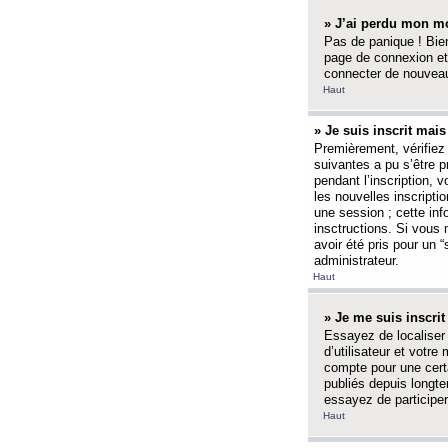
» J’ai perdu mon mo
Pas de panique ! Bien
page de connexion et
connecter de nouvea
Haut
» Je suis inscrit mai
Premièrement, vérifiez 
suivantes a pu s’être 
pendant l’inscription,
les nouvelles inscripti
une session ; cette inf
insctructions. Si vous 
avoir été pris pour un 
administrateur.
Haut
» Je me suis inscri
Essayez de localiser 
d’utilisateur et votr
compte pour une certa
publiés depuis longte
essayez de participe
Haut