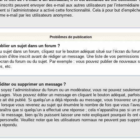
 inscrits peuvent envoyer des e-mail aux autres utilisateurs par l’intermédiaire
ent si l’administrateur a activé cette fonctionnalité. Cela à pour but d’empêcher
me e-mail par les utilisateurs anonymes.
Problèmes de publication
blier un sujet dans un forum ?
 sujet dans un forum, cliquez sur le bouton adéquat situé sur l’écran du forum
oin d’être inscrit avant de rédiger un message. Une liste de vos permission
’écran du forum ou du sujet. Par exemple : vous pouvez publier de nouveaux 
s, etc.
éditer ou supprimer un message ?
soyez l’administrateur du forum ou un modérateur, vous ne pouvez seulement
ages. Vous pouvez éditer un message en cliquant le bouton adéquat, parfois
ait été publié. Si quelqu’un a déjà répondu au message, vous trouverez un pe
orsque vous revenez au sujet qui énumère le nombre de fois que vous l’avez
paraîtra que si quelqu’un a effectué une réponse ; cela n’apparaîtra pas si un
é le message, bien qu’ils puissent laisser une note expliquant pourquoi ils ont
 personelle. Veuillez noter que les utilisateurs normaux ne peuvent pas supp
a répondu.