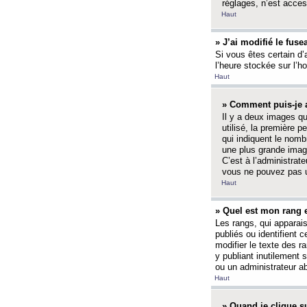
réglages, n’est access
Haut
» J’ai modifié le fuse
Si vous êtes certain d’
l’heure stockée sur l’ho
Haut
» Comment puis-je a
Il y a deux images q
utilisé, la première 
qui indiquent le nom
une plus grande image
C’est à l’administrate
vous ne pouvez pas ut
Haut
» Quel est mon rang 
Les rangs, qui apparai
publiés ou identifient 
modifier le texte des r
y publiant inutilement
ou un administrateur 
Haut
» Quand je clique su