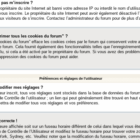
 pas m’inscrire ?
ropriétaire du site Internet ait banni votre adresse IP ou interdit le nom d’utili
vous inscrire. Le propriétaire du site Internet peut avoir également désactivé l’
 visiteurs de s’inscrire. Contactez l’administrateur du forum pour de plus d’
rimer tous les cookies du forum” ?
ookies du forum” efface les cookies crées par le forum qui conservent votre au
e forum. Cela fournit également des fonctionnalités telles que l’enregistrement
u, si cela a été activé par le propriétaire du forum. Si vous avez des probl
uppression des cookies du forum peut aider.
Préférences et réglages de l’utilisateur
difier mes réglages ?
teur inscrit, tous vos réglages sont stockés dans la base de données du forum
e Contrôle de l’utilisateur ; un lien qui peut généralement être trouvé en hau
tra de modifier tous vos réglages et vos préférences.
correcte !
heure affichée soit sur un fuseau horaire différent de celui dans lequel vous ête
 de Contrôle de l’Utilisateur et modifiez le fuseau horaire pour trouver votre z
ork, Sydney, etc. Veuillez noter que la modification du fuseau horaire, comm