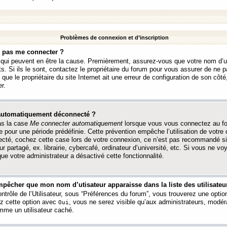
Problèmes de connexion et d’inscription
e pas me connecter ?
s qui peuvent en être la cause. Premièrement, assurez-vous que votre nom d’ut
s. Si ils le sont, contactez le propriétaire du forum pour vous assurer de ne pa
ue le propriétaire du site Internet ait une erreur de configuration de son côté, 
r.
 automatiquement déconnecté ?
as la case
Me connecter automatiquement
lorsque vous vous connectez au f
 pour une période prédéfinie. Cette prévention empêche l’utilisation de votre
necté, cochez cette case lors de votre connexion, ce n’est pas recommandé s
ur partagé, ex. librairie, cybercafé, ordinateur d’université, etc. Si vous ne v
que votre administrateur a désactivé cette fonctionnalité.
pêcher que mon nom d’utisateur apparaisse dans la liste des utilisateur
trôle de l’Utilisateur, sous “Préférences du forum”, vous trouverez une opti
ez cette option avec
, vous ne serez visible qu’aux administrateurs, mod
Oui
me un utilisateur caché.