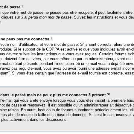
t de passe !
 que votre mot de passe ne puisse pas être récupéré, il peut facilement être ré
 cliquez sur
J’ai perdu mon mot de passe
. Suivez les instructions et vous de
u.
s ne peux pas me connecter !
votre nom d’utilisateur et votre mot de passe. S’ils sont corrects, alors une
produite. Si le support de la COPPA est activé et que vous indiquiez avoir en
 vous devrez suivre les instructions que vous avez reçues. Certains forums ex
ons doivent être activées, par vous-même ou par un administrateur, avant que 
ormation était présente pendant l’inscription. Si un e-mail vous a déjà été env
n’avez pas reçu d’e-mail, vous avez pu avoir fourni une adresse e-mail incorre
“spam”. Si vous êtes certain que l’adresse de e-mail fournie est correcte, ess
t dans le passé mais ne peux plus me connecter à présent ?!
l’e-mail qui vous a été envoyé lorsque vous vous êtes inscrit la première fois
e mot de passe et réessayez. Il est possible qu’un administrateur ait désactivé 
ine raison. En outre, beaucoup de forums suppriment périodiquement les utili
mps afin de réduire la taille de la base de données. Si c’est le cas, inscrive
r plus activement dans les discussions.