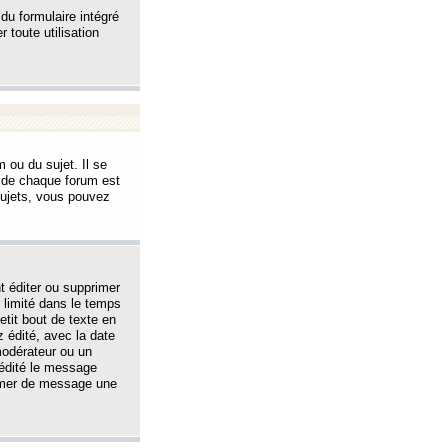
 du formulaire intégré
 toute utilisation
 ou du sujet. Il se
s de chaque forum est
sujets, vous pouvez
 éditer ou supprimer
 limité dans le temps
tit bout de texte en
 édité, avec la date
 modérateur ou un
 édité le message
rimer de message une