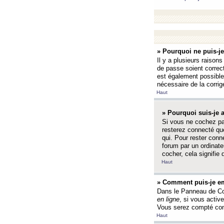
» Pourquoi ne puis-j
Il y a plusieurs raison
de passe soient correct
est également possible q
nécessaire de la corrige
Haut
» Pourquoi suis-je
Si vous ne cochez p
resterez connecté que
qui. Pour rester con
forum par un ordinate
cocher, cela signifie 
Haut
» Comment puis-je em
Dans le Panneau de Con
en ligne
, si vous activ
Vous serez compté com
Haut