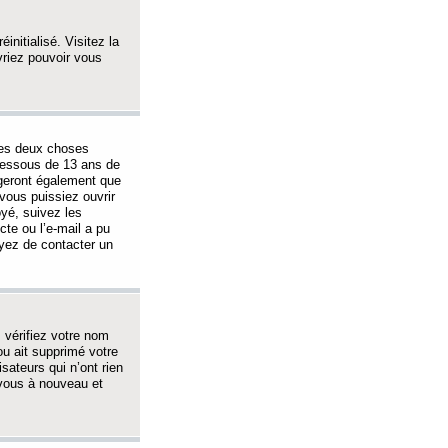
initialisé. Visitez la
vriez pouvoir vous
 des deux choses
-dessous de 13 ans de
igeront également que
vous puissiez ouvrir
oyé, suivez les
cte ou l’e-mail a pu
ayez de contacter un
, vérifiez votre nom
ou ait supprimé votre
sateurs qui n’ont rien
z-vous à nouveau et