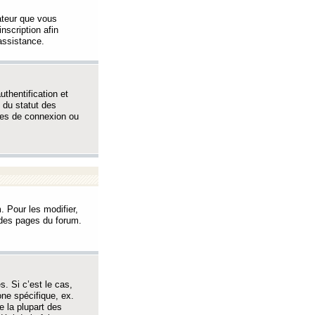
sateur que vous
inscription afin
assistance.
thentification et
 du statut des
èmes de connexion ou
. Pour les modifier,
t des pages du forum.
s. Si c’est le cas,
one spécifique, ex.
e la plupart des