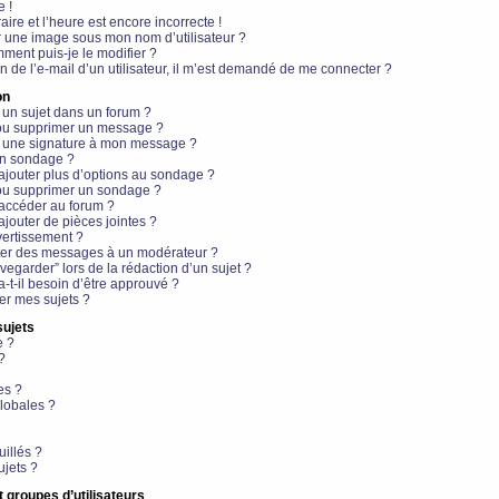
e !
aire et l’heure est encore incorrecte !
r une image sous mon nom d’utilisateur ?
ment puis-je le modifier ?
en de l’e-mail d’un utilisateur, il m’est demandé de me connecter ?
on
 un sujet dans un forum ?
 ou supprimer un message ?
r une signature à mon message ?
un sondage ?
ajouter plus d’options au sondage ?
ou supprimer un sondage ?
 accéder au forum ?
ajouter de pièces jointes ?
vertissement ?
ter des messages à un modérateur ?
egarder” lors de la rédaction d’un sujet ?
t-il besoin d’être approuvé ?
r mes sujets ?
sujets
e ?
?
es ?
lobales ?
uillés ?
ujets ?
t groupes d’utilisateurs