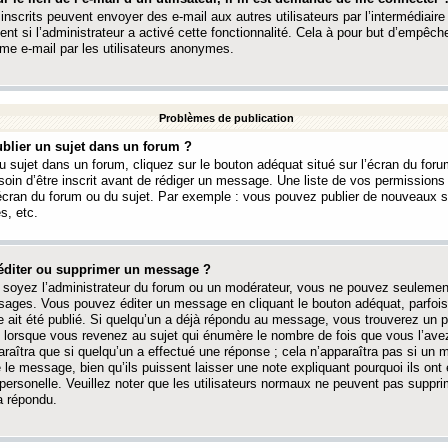
 inscrits peuvent envoyer des e-mail aux autres utilisateurs par l’intermédiaire
ent si l’administrateur a activé cette fonctionnalité. Cela à pour but d’empêcher
me e-mail par les utilisateurs anonymes.
Problèmes de publication
blier un sujet dans un forum ?
 sujet dans un forum, cliquez sur le bouton adéquat situé sur l’écran du forum
oin d’être inscrit avant de rédiger un message. Une liste de vos permission
’écran du forum ou du sujet. Par exemple : vous pouvez publier de nouveaux 
s, etc.
éditer ou supprimer un message ?
soyez l’administrateur du forum ou un modérateur, vous ne pouvez seulement
ages. Vous pouvez éditer un message en cliquant le bouton adéquat, parfois
ait été publié. Si quelqu’un a déjà répondu au message, vous trouverez un pe
orsque vous revenez au sujet qui énumère le nombre de fois que vous l’avez
paraîtra que si quelqu’un a effectué une réponse ; cela n’apparaîtra pas si un
é le message, bien qu’ils puissent laisser une note expliquant pourquoi ils ont
 personelle. Veuillez noter que les utilisateurs normaux ne peuvent pas supp
a répondu.