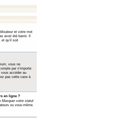
ilisateur et votre mot
s avoir été banni. Il
et qu’il soit
orum, vous ne
 compte par n’importe
i vous accéder au
oyez pas cette case à
s en ligne ?
on
Masquer votre statut
érateurs ou vous-même.