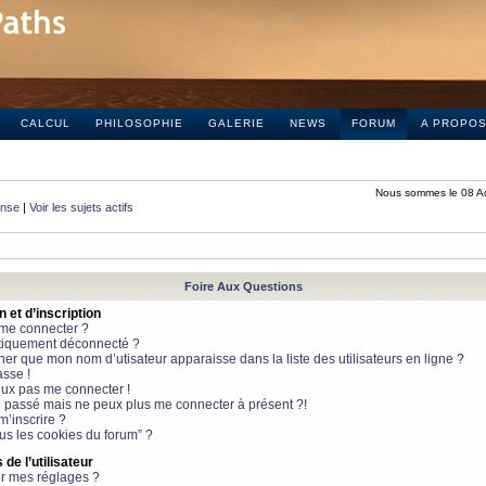
CALCUL
PHILOSOPHIE
GALERIE
NEWS
FORUM
A PROPO
Nous sommes le 08 A
onse
|
Voir les sujets actifs
Foire Aux Questions
et d’inscription
 me connecter ?
tiquement déconnecté ?
 que mon nom d’utisateur apparaisse dans la liste des utilisateurs en ligne ?
sse !
peux pas me connecter !
le passé mais ne peux plus me connecter à présent ?!
m’inscrire ?
ous les cookies du forum” ?
de l’utilisateur
r mes réglages ?