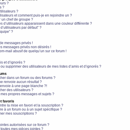
eurs ?
s ?
ilisateurs ?
lisateurs et comment puis-je en rejoindre un ?
 un chef de groupe ?
s d’utilisateurs apparaissent dans une couleur différente ?
’utilisateurs par défaut” ?
équipe” ?
de messages privés !
es messages privés non désirés !
em-mail abusif de quelqu’un sur ce forum !
is et d’ignorés ?
ou supprimer des utilisateurs de mes listes d’amis et d’ignorés ?
rums
her dans un forum ou des forums ?
e renvoie aucun résultat ?
envoie à une page blanche ?!
er des utilisateurs ?
 mes propres messages et sujets ?
t favoris
ntre la mise en favori et la souscription ?
e à un forum ou à un sujet spécifique ?
er mes souscriptions ?
ointes autorisées sur ce forum ?
toutes mes pièces jointes ?