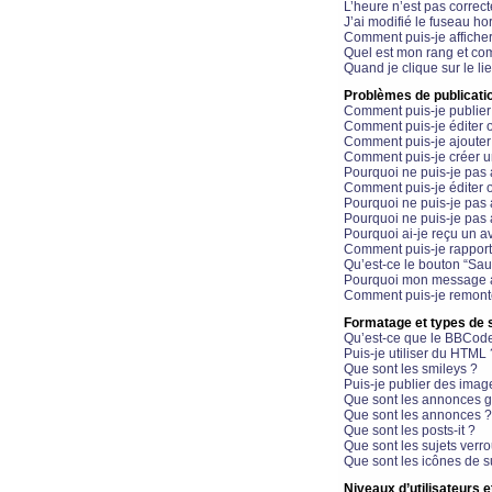
L’heure n’est pas correct
J’ai modifié le fuseau hor
Comment puis-je affiche
Quel est mon rang et com
Quand je clique sur le li
Problèmes de publicati
Comment puis-je publier
Comment puis-je éditer
Comment puis-je ajoute
Comment puis-je créer 
Pourquoi ne puis-je pas 
Comment puis-je éditer 
Pourquoi ne puis-je pas
Pourquoi ne puis-je pas 
Pourquoi ai-je reçu un a
Comment puis-je rappor
Qu’est-ce le bouton “Sauv
Pourquoi mon message a-
Comment puis-je remonte
Formatage et types de 
Qu’est-ce que le BBCod
Puis-je utiliser du HTML 
Que sont les smileys ?
Puis-je publier des imag
Que sont les annonces g
Que sont les annonces ?
Que sont les posts-it ?
Que sont les sujets verro
Que sont les icônes de s
Niveaux d’utilisateurs e