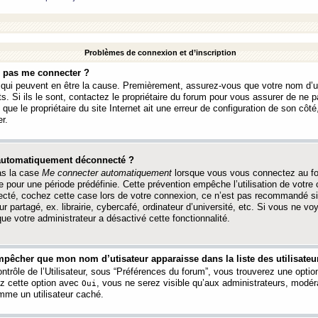
Problèmes de connexion et d’inscription
e pas me connecter ?
s qui peuvent en être la cause. Premièrement, assurez-vous que votre nom d’ut
s. Si ils le sont, contactez le propriétaire du forum pour vous assurer de ne pa
ue le propriétaire du site Internet ait une erreur de configuration de son côté, 
r.
 automatiquement déconnecté ?
as la case
Me connecter automatiquement
lorsque vous vous connectez au f
 pour une période prédéfinie. Cette prévention empêche l’utilisation de votre
necté, cochez cette case lors de votre connexion, ce n’est pas recommandé s
ur partagé, ex. librairie, cybercafé, ordinateur d’université, etc. Si vous ne v
que votre administrateur a désactivé cette fonctionnalité.
pêcher que mon nom d’utisateur apparaisse dans la liste des utilisateur
trôle de l’Utilisateur, sous “Préférences du forum”, vous trouverez une opti
ez cette option avec
, vous ne serez visible qu’aux administrateurs, mod
Oui
me un utilisateur caché.