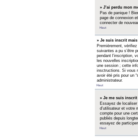
» J’ai perdu mon mo
Pas de panique ! Bien
page de connexion et
connecter de nouvea
Haut
» Je suis inscrit mai
Premièrement, vérifiez 
suivantes a pu s’être 
pendant l’inscription,
les nouvelles inscripti
une session ; cette inf
insctructions. Si vous 
avoir été pris pour un 
administrateur.
Haut
» Je me suis inscri
Essayez de localiser 
d’utilisateur et votr
compte pour une certa
publiés depuis longte
essayez de participe
Haut