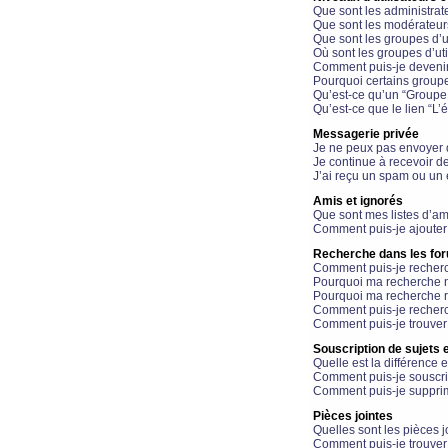
Que sont les administrat
Que sont les modérateur
Que sont les groupes d’ut
Où sont les groupes d’uti
Comment puis-je devenir
Pourquoi certains groupe
Qu’est-ce qu’un “Groupe d
Qu’est-ce que le lien “L’
Messagerie privée
Je ne peux pas envoyer 
Je continue à recevoir d
J’ai reçu un spam ou un 
Amis et ignorés
Que sont mes listes d’am
Comment puis-je ajouter 
Recherche dans les fo
Comment puis-je recherc
Pourquoi ma recherche n
Pourquoi ma recherche r
Comment puis-je recherch
Comment puis-je trouver
Souscription de sujets e
Quelle est la différence e
Comment puis-je souscrir
Comment puis-je supprim
Pièces jointes
Quelles sont les pièces j
Comment puis-je trouver 