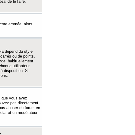
éal de le faire.
ncore erronée, alors
ela dépend du style
 carrés ou de points,
nde, habituellement
haque utilisateur.
à disposition. Si
sons.
s que vous avez
 pouvez pas directement
 pas abuser du forum en
ela, et un modérateur
?