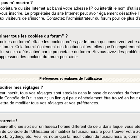
 pas m’inscrire ?
ropriétaire du site Internet ait banni votre adresse IP ou interdit le nom d’utili
vous inscrire. Le propriétaire du site Internet peut avoir également désactivé l’
 visiteurs de s’inscrire. Contactez l’administrateur du forum pour de plus d’
rimer tous les cookies du forum” ?
ookies du forum” efface les cookies crées par le forum qui conservent votre au
e forum. Cela fournit également des fonctionnalités telles que l’enregistrement
u, si cela a été activé par le propriétaire du forum. Si vous avez des probl
uppression des cookies du forum peut aider.
Préférences et réglages de l’utilisateur
difier mes réglages ?
teur inscrit, tous vos réglages sont stockés dans la base de données du forum
e Contrôle de l’utilisateur ; un lien qui peut généralement être trouvé en hau
tra de modifier tous vos réglages et vos préférences.
correcte !
heure affichée soit sur un fuseau horaire différent de celui dans lequel vous ête
 de Contrôle de l’Utilisateur et modifiez le fuseau horaire pour trouver votre z
ork, Sydney, etc. Veuillez noter que la modification du fuseau horaire, comm