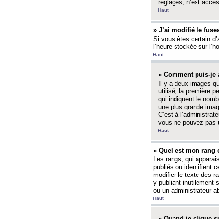
réglages, n’est access
Haut
» J’ai modifié le fuse
Si vous êtes certain d’
l’heure stockée sur l’ho
Haut
» Comment puis-je a
Il y a deux images q
utilisé, la première 
qui indiquent le nom
une plus grande image
C’est à l’administrate
vous ne pouvez pas ut
Haut
» Quel est mon rang 
Les rangs, qui apparai
publiés ou identifient 
modifier le texte des r
y publiant inutilement
ou un administrateur 
Haut
» Quand je clique su