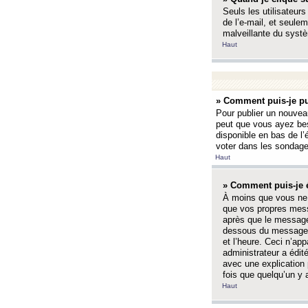
Seuls les utilisateurs
de l’e-mail, et seulem
malveillante du systè
Haut
» Comment puis-je pu
Pour publier un nouveau
peut que vous ayez bes
disponible en bas de l
voter dans les sondage
Haut
» Comment puis-je 
À moins que vous ne 
que vos propres mess
après que le message 
dessous du message l
et l’heure. Ceci n’ap
administrateur a édit
avec une explication
fois que quelqu’un y 
Haut