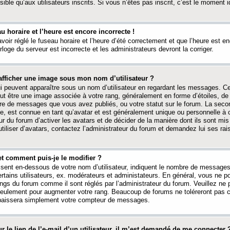
ible qu’aux utilisateurs inscrits. Si vous n’êtes pas inscrit, c’est le moment id
au horaire et l’heure est encore incorrecte !
avoir réglé le fuseau horaire et l’heure d’été correctement et que l’heure est e
rloge du serveur est incorrecte et les administrateurs devront la corriger.
fficher une image sous mon nom d’utilisateur ?
ui peuvent apparaître sous un nom d’utilisateur en regardant les messages. C
peut être une image associée à votre rang, généralement en forme d’étoiles, de
bre de messages que vous avez publiés, ou votre statut sur le forum. La seco
, est connue en tant qu’avatar et est généralement unique ou personnelle à c
ur du forum d’activer les avatars et de décider de la manière dont ils sont mis 
iliser d’avatars, contactez l’administrateur du forum et demandez lui ses rai
et comment puis-je le modifier ?
ssent en-dessous de votre nom d’utilisateur, indiquent le nombre de message
certains utilisateurs, ex. modérateurs et administateurs. En général, vous ne
angs du forum comme il sont réglés par l’administrateur du forum. Veuillez ne
 seulement pour augmenter votre rang. Beaucoup de forums ne toléreront pas c
abaissera simplement votre compteur de messages.
r le lien de l’e-mail d’un utilisateur, il m’est demandé de me connecter 