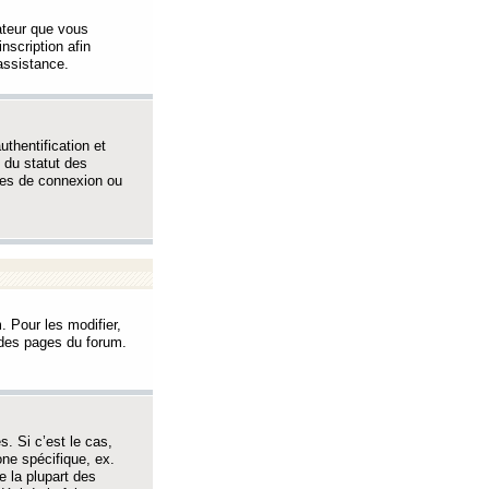
sateur que vous
inscription afin
assistance.
thentification et
 du statut des
èmes de connexion ou
. Pour les modifier,
t des pages du forum.
s. Si c’est le cas,
one spécifique, ex.
e la plupart des