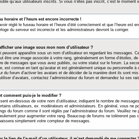
ible qu’aux utilisateurs inscrits. Si vous n’êtes pas inscrit, c’est le moment id
au horaire et l’heure est encore incorrecte !
avoir réglé le fuseau horaire et l’heure d’été correctement et que l’heure est e
rloge du serveur est incorrecte et les administrateurs devront la corriger.
fficher une image sous mon nom d’utilisateur ?
ui peuvent apparaître sous un nom d’utilisateur en regardant les messages. C
peut être une image associée à votre rang, généralement en forme d’étoiles, de
bre de messages que vous avez publiés, ou votre statut sur le forum. La seco
, est connue en tant qu’avatar et est généralement unique ou personnelle à c
ur du forum d’activer les avatars et de décider de la manière dont ils sont mis 
iliser d’avatars, contactez l’administrateur du forum et demandez lui ses rai
et comment puis-je le modifier ?
ssent en-dessous de votre nom d’utilisateur, indiquent le nombre de message
certains utilisateurs, ex. modérateurs et administateurs. En général, vous ne
angs du forum comme il sont réglés par l’administrateur du forum. Veuillez ne
 seulement pour augmenter votre rang. Beaucoup de forums ne toléreront pas c
abaissera simplement votre compteur de messages.
r le lien de l’e-mail d’un utilisateur, il m’est demandé de me connecter 