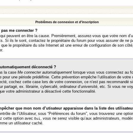
Problèmes de connexion et d’inscription
e pas me connecter ?
s qui peuvent en être la cause. Premièrement, assurez-vous que votre nom d’ut
s. Si ils le sont, contactez le propriétaire du forum pour vous assurer de ne pa
ue le propriétaire du site Internet ait une erreur de configuration de son côté, 
r.
 automatiquement déconnecté ?
as la case
Me connecter automatiquement
lorsque vous vous connectez au f
 pour une période prédéfinie. Cette prévention empêche l’utilisation de votre
necté, cochez cette case lors de votre connexion, ce n’est pas recommandé s
ur partagé, ex. librairie, cybercafé, ordinateur d’université, etc. Si vous ne v
que votre administrateur a désactivé cette fonctionnalité.
pêcher que mon nom d’utisateur apparaisse dans la liste des utilisateur
trôle de l’Utilisateur, sous “Préférences du forum”, vous trouverez une opti
ez cette option avec
, vous ne serez visible qu’aux administrateurs, mod
Oui
me un utilisateur caché.