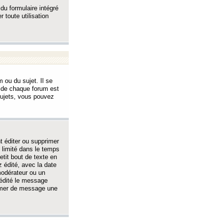
 du formulaire intégré
 toute utilisation
 ou du sujet. Il se
s de chaque forum est
sujets, vous pouvez
 éditer ou supprimer
 limité dans le temps
tit bout de texte en
 édité, avec la date
 modérateur ou un
 édité le message
rimer de message une