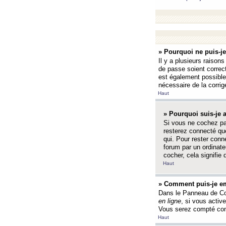
» Pourquoi ne puis-j
Il y a plusieurs raison
de passe soient correct
est également possible q
nécessaire de la corrige
Haut
» Pourquoi suis-je
Si vous ne cochez p
resterez connecté que
qui. Pour rester con
forum par un ordinate
cocher, cela signifie 
Haut
» Comment puis-je em
Dans le Panneau de Con
en ligne
, si vous activ
Vous serez compté com
Haut