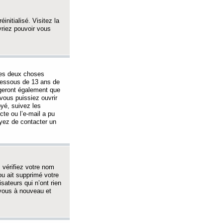
initialisé. Visitez la
vriez pouvoir vous
 des deux choses
-dessous de 13 ans de
igeront également que
vous puissiez ouvrir
oyé, suivez les
cte ou l’e-mail a pu
ayez de contacter un
, vérifiez votre nom
ou ait supprimé votre
sateurs qui n’ont rien
z-vous à nouveau et