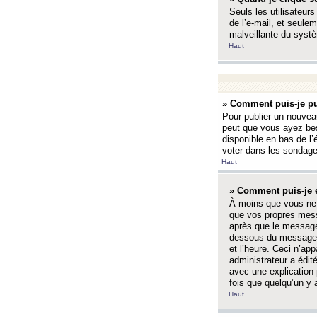
Seuls les utilisateurs
de l’e-mail, et seulem
malveillante du systè
Haut
» Comment puis-je pu
Pour publier un nouveau
peut que vous ayez bes
disponible en bas de l
voter dans les sondage
Haut
» Comment puis-je 
À moins que vous ne 
que vos propres mess
après que le message 
dessous du message l
et l’heure. Ceci n’ap
administrateur a édit
avec une explication
fois que quelqu’un y 
Haut