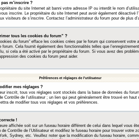
 pas m’inscrire ?
ropriétaire du site Internet ait banni votre adresse IP ou interdit le nom d’utili
vous inscrire. Le propriétaire du site Internet peut avoir également désactivé l’
 visiteurs de s’inscrire. Contactez l’administrateur du forum pour de plus d’
rimer tous les cookies du forum” ?
ookies du forum” efface les cookies crées par le forum qui conservent votre au
e forum. Cela fournit également des fonctionnalités telles que l’enregistrement
u, si cela a été activé par le propriétaire du forum. Si vous avez des probl
uppression des cookies du forum peut aider.
Préférences et réglages de l’utilisateur
difier mes réglages ?
teur inscrit, tous vos réglages sont stockés dans la base de données du forum
e Contrôle de l’utilisateur ; un lien qui peut généralement être trouvé en hau
tra de modifier tous vos réglages et vos préférences.
correcte !
heure affichée soit sur un fuseau horaire différent de celui dans lequel vous ête
 de Contrôle de l’Utilisateur et modifiez le fuseau horaire pour trouver votre z
ork, Sydney, etc. Veuillez noter que la modification du fuseau horaire, comm