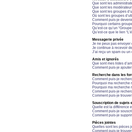
Que sont les administrat
Que sont les modérateur
Que sont les groupes d’ut
Où sont les groupes d’uti
Comment puis-je devenir
Pourquoi certains groupe
Qu’est-ce qu’un “Groupe d
Qu’est-ce que le lien “L’
Messagerie privée
Je ne peux pas envoyer 
Je continue à recevoir d
J’ai reçu un spam ou un 
Amis et ignorés
Que sont mes listes d’am
Comment puis-je ajouter 
Recherche dans les fo
Comment puis-je recherc
Pourquoi ma recherche n
Pourquoi ma recherche r
Comment puis-je recherch
Comment puis-je trouver
Souscription de sujets e
Quelle est la différence e
Comment puis-je souscrir
Comment puis-je supprim
Pièces jointes
Quelles sont les pièces j
Comment puis-je trouver 