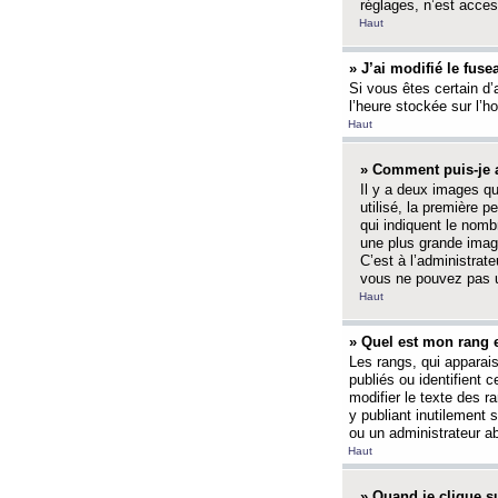
réglages, n’est access
Haut
» J’ai modifié le fuse
Si vous êtes certain d’
l’heure stockée sur l’ho
Haut
» Comment puis-je a
Il y a deux images q
utilisé, la première 
qui indiquent le nom
une plus grande image
C’est à l’administrate
vous ne pouvez pas ut
Haut
» Quel est mon rang 
Les rangs, qui apparai
publiés ou identifient 
modifier le texte des r
y publiant inutilement
ou un administrateur 
Haut
» Quand je clique su