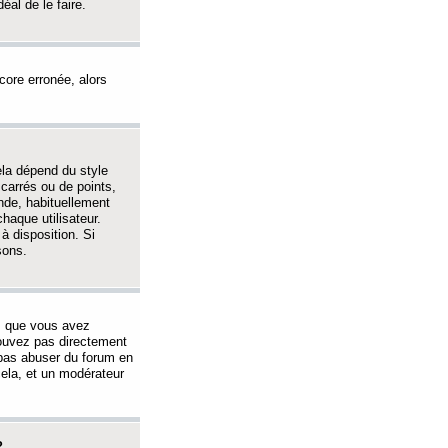
éal de le faire.
ncore erronée, alors
ela dépend du style
 carrés ou de points,
nde, habituellement
haque utilisateur.
à disposition. Si
sons.
s que vous avez
 pouvez pas directement
 pas abuser du forum en
ela, et un modérateur
?