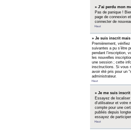
» J’ai perdu mon mo
Pas de panique ! Bien
page de connexion et
connecter de nouvea
Haut
» Je suis inscrit mai
Premièrement, vérifiez 
suivantes a pu s’être 
pendant l’inscription,
les nouvelles inscripti
une session ; cette inf
insctructions. Si vous 
avoir été pris pour un 
administrateur.
Haut
» Je me suis inscri
Essayez de localiser 
d’utilisateur et votr
compte pour une certa
publiés depuis longte
essayez de participe
Haut