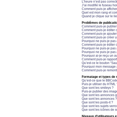
L’heure n’est pas correct
J’ai modifié le fuseau hor
Comment puis-je affiche
Quel est mon rang et com
Quand je clique sur le li
Problèmes de publicati
Comment puis-je publier
Comment puis-je éditer
Comment puis-je ajoute
Comment puis-je créer 
Pourquoi ne puis-je pas 
Comment puis-je éditer 
Pourquoi ne puis-je pas
Pourquoi ne puis-je pas 
Pourquoi ai-je reçu un a
Comment puis-je rappor
Qu’est-ce le bouton “Sauv
Pourquoi mon message a-
Comment puis-je remonte
Formatage et types de 
Qu’est-ce que le BBCod
Puis-je utiliser du HTML 
Que sont les smileys ?
Puis-je publier des imag
Que sont les annonces g
Que sont les annonces ?
Que sont les posts-it ?
Que sont les sujets verro
Que sont les icônes de s
Niveaux d’utilisateurs e