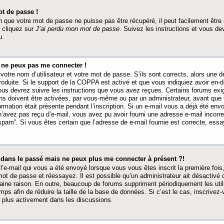
t de passe !
 que votre mot de passe ne puisse pas être récupéré, il peut facilement être ré
 cliquez sur
J’ai perdu mon mot de passe
. Suivez les instructions et vous de
u.
s ne peux pas me connecter !
votre nom d’utilisateur et votre mot de passe. S’ils sont corrects, alors une
produite. Si le support de la COPPA est activé et que vous indiquiez avoir en
 vous devrez suivre les instructions que vous avez reçues. Certains forums ex
ons doivent être activées, par vous-même ou par un administrateur, avant que 
ormation était présente pendant l’inscription. Si un e-mail vous a déjà été env
n’avez pas reçu d’e-mail, vous avez pu avoir fourni une adresse e-mail incorre
“spam”. Si vous êtes certain que l’adresse de e-mail fournie est correcte, ess
t dans le passé mais ne peux plus me connecter à présent ?!
l’e-mail qui vous a été envoyé lorsque vous vous êtes inscrit la première fois
e mot de passe et réessayez. Il est possible qu’un administrateur ait désactivé 
ine raison. En outre, beaucoup de forums suppriment périodiquement les utili
mps afin de réduire la taille de la base de données. Si c’est le cas, inscrive
r plus activement dans les discussions.