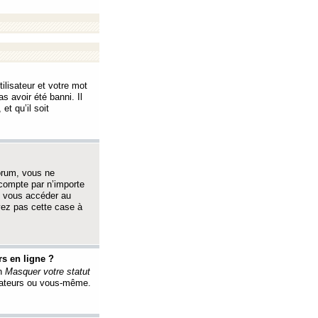
ilisateur et votre mot
s avoir été banni. Il
et qu’il soit
orum, vous ne
 compte par n’importe
i vous accéder au
oyez pas cette case à
s en ligne ?
on
Masquer votre statut
érateurs ou vous-même.