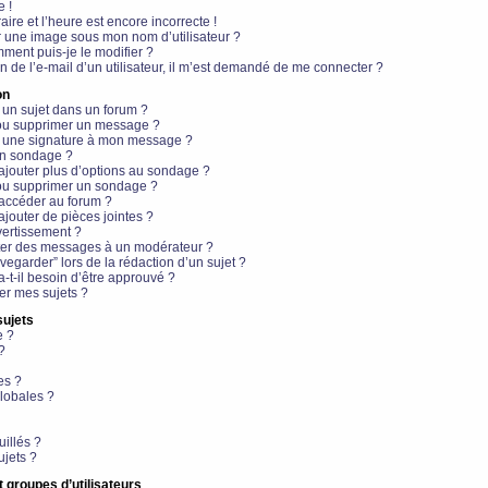
e !
aire et l’heure est encore incorrecte !
r une image sous mon nom d’utilisateur ?
ment puis-je le modifier ?
en de l’e-mail d’un utilisateur, il m’est demandé de me connecter ?
on
 un sujet dans un forum ?
 ou supprimer un message ?
r une signature à mon message ?
un sondage ?
ajouter plus d’options au sondage ?
ou supprimer un sondage ?
 accéder au forum ?
ajouter de pièces jointes ?
vertissement ?
ter des messages à un modérateur ?
egarder” lors de la rédaction d’un sujet ?
t-il besoin d’être approuvé ?
r mes sujets ?
sujets
e ?
?
es ?
lobales ?
uillés ?
ujets ?
t groupes d’utilisateurs