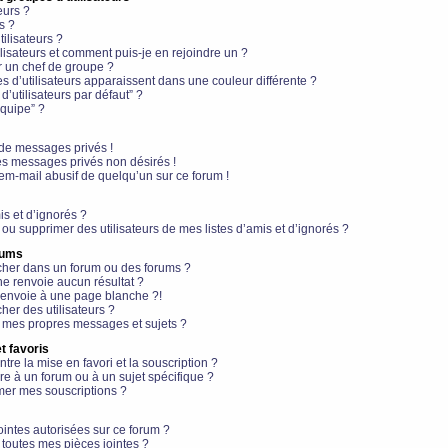
eurs ?
s ?
ilisateurs ?
lisateurs et comment puis-je en rejoindre un ?
 un chef de groupe ?
s d’utilisateurs apparaissent dans une couleur différente ?
’utilisateurs par défaut” ?
équipe” ?
de messages privés !
es messages privés non désirés !
em-mail abusif de quelqu’un sur ce forum !
is et d’ignorés ?
ou supprimer des utilisateurs de mes listes d’amis et d’ignorés ?
rums
her dans un forum ou des forums ?
e renvoie aucun résultat ?
envoie à une page blanche ?!
er des utilisateurs ?
 mes propres messages et sujets ?
t favoris
ntre la mise en favori et la souscription ?
e à un forum ou à un sujet spécifique ?
er mes souscriptions ?
ointes autorisées sur ce forum ?
toutes mes pièces jointes ?