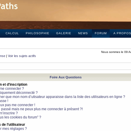
CALCUL
PHILOSOPHIE
GALERIE
NEWS
FORUM
A PROPO
Nous sommes le 09 A
onse
|
Voir les sujets actifs
Foire Aux Questions
et d’inscription
 me connecter ?
tiquement déconnecté ?
 que mon nom d’utisateur apparaisse dans la liste des utilisateurs en ligne ?
sse !
peux pas me connecter !
le passé mais ne peux plus me connecter à présent ?!
m’inscrire ?
ous les cookies du forum” ?
de l’utilisateur
r mes réglages ?