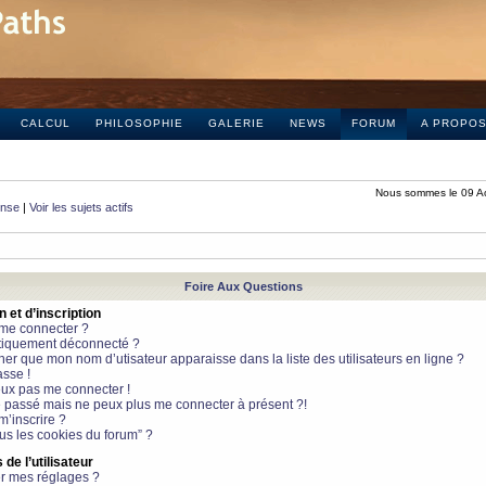
CALCUL
PHILOSOPHIE
GALERIE
NEWS
FORUM
A PROPO
Nous sommes le 09 A
onse
|
Voir les sujets actifs
Foire Aux Questions
et d’inscription
 me connecter ?
tiquement déconnecté ?
 que mon nom d’utisateur apparaisse dans la liste des utilisateurs en ligne ?
sse !
peux pas me connecter !
le passé mais ne peux plus me connecter à présent ?!
m’inscrire ?
ous les cookies du forum” ?
de l’utilisateur
r mes réglages ?