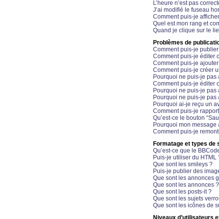
L’heure n’est pas correct
J’ai modifié le fuseau hor
Comment puis-je affiche
Quel est mon rang et com
Quand je clique sur le li
Problèmes de publicati
Comment puis-je publier
Comment puis-je éditer
Comment puis-je ajoute
Comment puis-je créer 
Pourquoi ne puis-je pas 
Comment puis-je éditer 
Pourquoi ne puis-je pas
Pourquoi ne puis-je pas 
Pourquoi ai-je reçu un a
Comment puis-je rappor
Qu’est-ce le bouton “Sauv
Pourquoi mon message a-
Comment puis-je remonte
Formatage et types de 
Qu’est-ce que le BBCod
Puis-je utiliser du HTML 
Que sont les smileys ?
Puis-je publier des imag
Que sont les annonces g
Que sont les annonces ?
Que sont les posts-it ?
Que sont les sujets verro
Que sont les icônes de s
Niveaux d’utilisateurs e