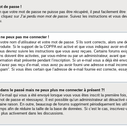
t de passe !
 que votre mot de passe ne puisse pas être récupéré, il peut facilement être ré
 cliquez sur
J’ai perdu mon mot de passe
. Suivez les instructions et vous de
u.
s ne peux pas me connecter !
votre nom d’utilisateur et votre mot de passe. S’ils sont corrects, alors une
produite. Si le support de la COPPA est activé et que vous indiquiez avoir en
 vous devrez suivre les instructions que vous avez reçues. Certains forums ex
ons doivent être activées, par vous-même ou par un administrateur, avant que 
ormation était présente pendant l’inscription. Si un e-mail vous a déjà été env
n’avez pas reçu d’e-mail, vous avez pu avoir fourni une adresse e-mail incorre
“spam”. Si vous êtes certain que l’adresse de e-mail fournie est correcte, ess
t dans le passé mais ne peux plus me connecter à présent ?!
l’e-mail qui vous a été envoyé lorsque vous vous êtes inscrit la première fois
e mot de passe et réessayez. Il est possible qu’un administrateur ait désactivé 
ine raison. En outre, beaucoup de forums suppriment périodiquement les utili
mps afin de réduire la taille de la base de données. Si c’est le cas, inscrive
r plus activement dans les discussions.