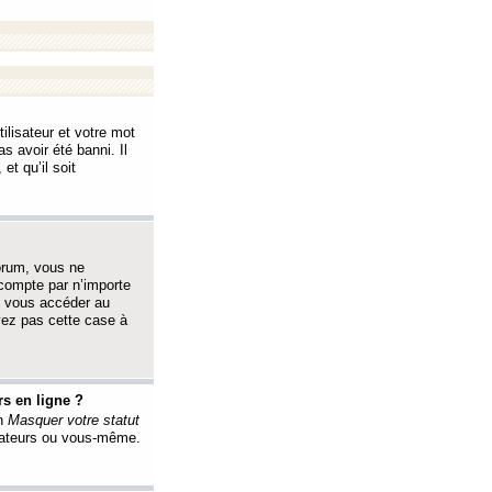
ilisateur et votre mot
s avoir été banni. Il
et qu’il soit
orum, vous ne
 compte par n’importe
i vous accéder au
oyez pas cette case à
s en ligne ?
on
Masquer votre statut
érateurs ou vous-même.