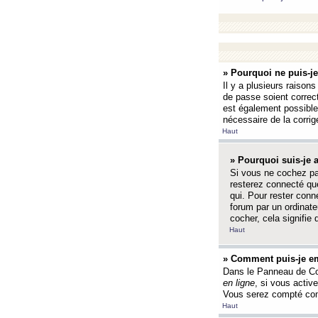
» Pourquoi ne puis-j
Il y a plusieurs raison
de passe soient correct
est également possible q
nécessaire de la corrige
Haut
» Pourquoi suis-je
Si vous ne cochez p
resterez connecté que
qui. Pour rester con
forum par un ordinate
cocher, cela signifie 
Haut
» Comment puis-je em
Dans le Panneau de Con
en ligne
, si vous activ
Vous serez compté com
Haut