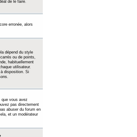
éal de le faire.
ncore erronée, alors
ela dépend du style
 carrés ou de points,
nde, habituellement
haque utilisateur.
à disposition. Si
sons.
s que vous avez
 pouvez pas directement
 pas abuser du forum en
ela, et un modérateur
?