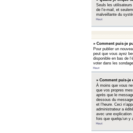
Seuls les utilisateurs
de l’e-mail, et seulem
malveillante du systè
Haut
» Comment puis-je pu
Pour publier un nouveau
peut que vous ayez bes
disponible en bas de l
voter dans les sondage
Haut
» Comment puis-je 
À moins que vous ne 
que vos propres mess
après que le message 
dessous du message l
et l’heure. Ceci n’ap
administrateur a édit
avec une explication
fois que quelqu’un y 
Haut