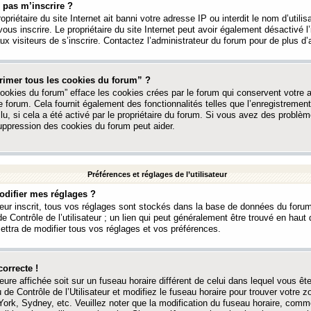
 pas m’inscrire ?
ropriétaire du site Internet ait banni votre adresse IP ou interdit le nom d’utili
vous inscrire. Le propriétaire du site Internet peut avoir également désactivé l’
 visiteurs de s’inscrire. Contactez l’administrateur du forum pour de plus d’
rimer tous les cookies du forum” ?
ookies du forum” efface les cookies crées par le forum qui conservent votre au
e forum. Cela fournit également des fonctionnalités telles que l’enregistrement
u, si cela a été activé par le propriétaire du forum. Si vous avez des probl
uppression des cookies du forum peut aider.
Préférences et réglages de l’utilisateur
difier mes réglages ?
teur inscrit, tous vos réglages sont stockés dans la base de données du forum
e Contrôle de l’utilisateur ; un lien qui peut généralement être trouvé en hau
tra de modifier tous vos réglages et vos préférences.
correcte !
heure affichée soit sur un fuseau horaire différent de celui dans lequel vous ête
 de Contrôle de l’Utilisateur et modifiez le fuseau horaire pour trouver votre z
ork, Sydney, etc. Veuillez noter que la modification du fuseau horaire, comm