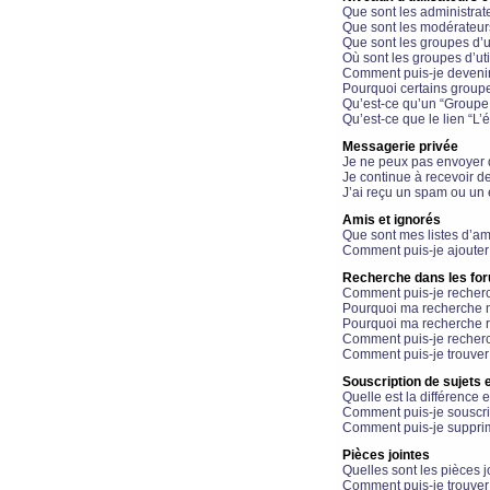
Que sont les administrat
Que sont les modérateur
Que sont les groupes d’ut
Où sont les groupes d’uti
Comment puis-je devenir
Pourquoi certains groupe
Qu’est-ce qu’un “Groupe d
Qu’est-ce que le lien “L’
Messagerie privée
Je ne peux pas envoyer 
Je continue à recevoir d
J’ai reçu un spam ou un 
Amis et ignorés
Que sont mes listes d’am
Comment puis-je ajouter 
Recherche dans les fo
Comment puis-je recherc
Pourquoi ma recherche n
Pourquoi ma recherche r
Comment puis-je recherch
Comment puis-je trouver
Souscription de sujets e
Quelle est la différence e
Comment puis-je souscrir
Comment puis-je supprim
Pièces jointes
Quelles sont les pièces j
Comment puis-je trouver 