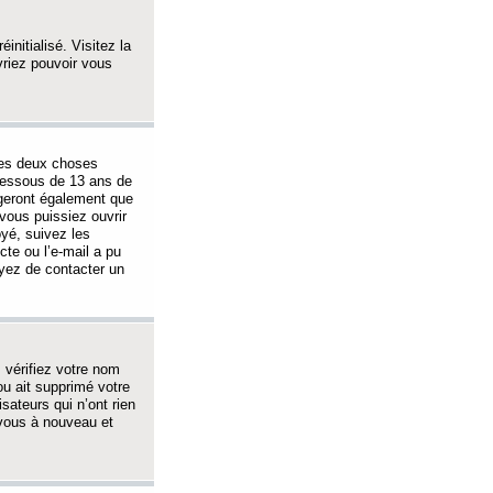
initialisé. Visitez la
vriez pouvoir vous
 des deux choses
-dessous de 13 ans de
igeront également que
vous puissiez ouvrir
oyé, suivez les
cte ou l’e-mail a pu
ayez de contacter un
, vérifiez votre nom
ou ait supprimé votre
sateurs qui n’ont rien
z-vous à nouveau et