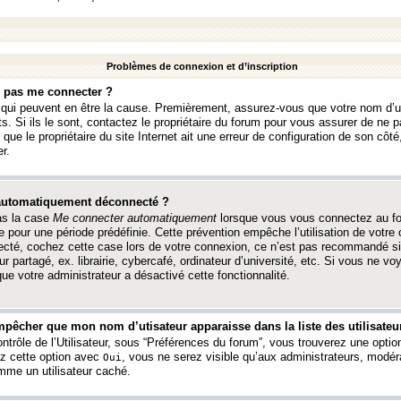
Problèmes de connexion et d’inscription
e pas me connecter ?
s qui peuvent en être la cause. Premièrement, assurez-vous que votre nom d’ut
s. Si ils le sont, contactez le propriétaire du forum pour vous assurer de ne pa
ue le propriétaire du site Internet ait une erreur de configuration de son côté, 
r.
 automatiquement déconnecté ?
as la case
Me connecter automatiquement
lorsque vous vous connectez au f
 pour une période prédéfinie. Cette prévention empêche l’utilisation de votre
necté, cochez cette case lors de votre connexion, ce n’est pas recommandé s
ur partagé, ex. librairie, cybercafé, ordinateur d’université, etc. Si vous ne v
que votre administrateur a désactivé cette fonctionnalité.
pêcher que mon nom d’utisateur apparaisse dans la liste des utilisateur
trôle de l’Utilisateur, sous “Préférences du forum”, vous trouverez une opti
ez cette option avec
, vous ne serez visible qu’aux administrateurs, mod
Oui
me un utilisateur caché.