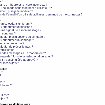
e !
aire et l’heure est encore incorrecte !
r une image sous mon nom d’utilisateur ?
ment puis-je le modifier ?
en de l’e-mail d’un utilisateur, il m’est demandé de me connecter ?
on
 un sujet dans un forum ?
 ou supprimer un message ?
r une signature à mon message ?
un sondage ?
ajouter plus d’options au sondage ?
ou supprimer un sondage ?
 accéder au forum ?
ajouter de pièces jointes ?
vertissement ?
ter des messages à un modérateur ?
egarder” lors de la rédaction d’un sujet ?
t-il besoin d’être approuvé ?
r mes sujets ?
sujets
e ?
?
es ?
lobales ?
uillés ?
ujets ?
t groupes d’utilisateurs