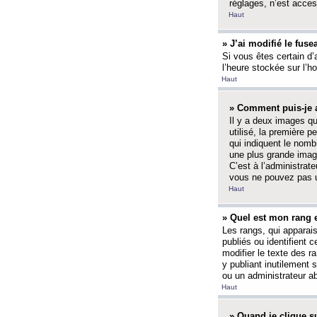
réglages, n’est access
Haut
» J’ai modifié le fuse
Si vous êtes certain d’
l’heure stockée sur l’ho
Haut
» Comment puis-je a
Il y a deux images q
utilisé, la première 
qui indiquent le nom
une plus grande image
C’est à l’administrate
vous ne pouvez pas ut
Haut
» Quel est mon rang 
Les rangs, qui apparai
publiés ou identifient 
modifier le texte des r
y publiant inutilement
ou un administrateur 
Haut
» Quand je clique su