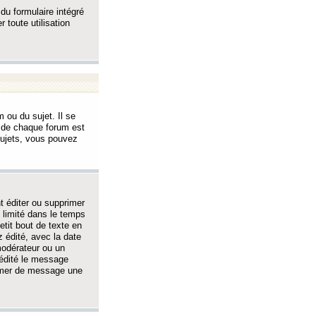
 du formulaire intégré
 toute utilisation
 ou du sujet. Il se
s de chaque forum est
sujets, vous pouvez
 éditer ou supprimer
 limité dans le temps
tit bout de texte en
 édité, avec la date
 modérateur ou un
 édité le message
rimer de message une