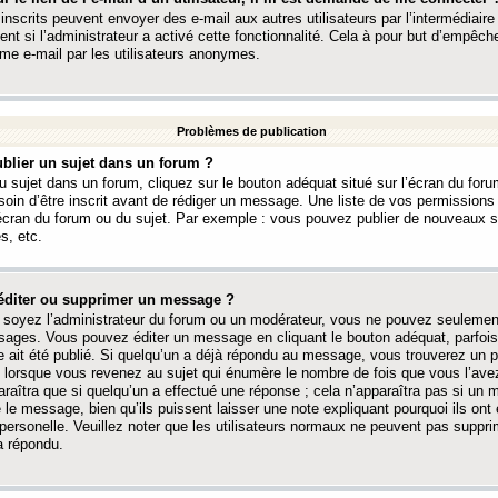
 inscrits peuvent envoyer des e-mail aux autres utilisateurs par l’intermédiaire
ent si l’administrateur a activé cette fonctionnalité. Cela à pour but d’empêcher
me e-mail par les utilisateurs anonymes.
Problèmes de publication
blier un sujet dans un forum ?
 sujet dans un forum, cliquez sur le bouton adéquat situé sur l’écran du forum
oin d’être inscrit avant de rédiger un message. Une liste de vos permission
’écran du forum ou du sujet. Par exemple : vous pouvez publier de nouveaux 
s, etc.
éditer ou supprimer un message ?
soyez l’administrateur du forum ou un modérateur, vous ne pouvez seulement
ages. Vous pouvez éditer un message en cliquant le bouton adéquat, parfois
ait été publié. Si quelqu’un a déjà répondu au message, vous trouverez un pe
orsque vous revenez au sujet qui énumère le nombre de fois que vous l’avez
paraîtra que si quelqu’un a effectué une réponse ; cela n’apparaîtra pas si un
é le message, bien qu’ils puissent laisser une note expliquant pourquoi ils ont
 personelle. Veuillez noter que les utilisateurs normaux ne peuvent pas supp
a répondu.