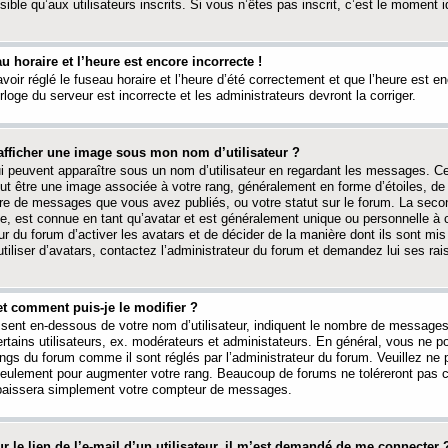
ible qu’aux utilisateurs inscrits. Si vous n’êtes pas inscrit, c’est le moment id
au horaire et l’heure est encore incorrecte !
avoir réglé le fuseau horaire et l’heure d’été correctement et que l’heure est e
rloge du serveur est incorrecte et les administrateurs devront la corriger.
fficher une image sous mon nom d’utilisateur ?
ui peuvent apparaître sous un nom d’utilisateur en regardant les messages. C
peut être une image associée à votre rang, généralement en forme d’étoiles, de
bre de messages que vous avez publiés, ou votre statut sur le forum. La seco
, est connue en tant qu’avatar et est généralement unique ou personnelle à c
ur du forum d’activer les avatars et de décider de la manière dont ils sont mis 
iliser d’avatars, contactez l’administrateur du forum et demandez lui ses rai
et comment puis-je le modifier ?
ssent en-dessous de votre nom d’utilisateur, indiquent le nombre de message
certains utilisateurs, ex. modérateurs et administateurs. En général, vous ne
angs du forum comme il sont réglés par l’administrateur du forum. Veuillez ne
 seulement pour augmenter votre rang. Beaucoup de forums ne toléreront pas c
abaissera simplement votre compteur de messages.
r le lien de l’e-mail d’un utilisateur, il m’est demandé de me connecter 