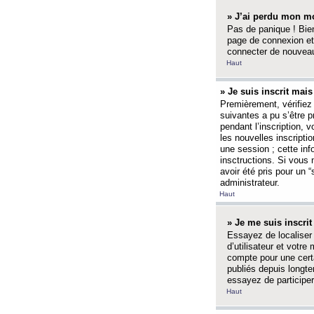
» J’ai perdu mon mo
Pas de panique ! Bien
page de connexion et
connecter de nouvea
Haut
» Je suis inscrit mai
Premièrement, vérifiez 
suivantes a pu s’être 
pendant l’inscription,
les nouvelles inscripti
une session ; cette inf
insctructions. Si vous 
avoir été pris pour un 
administrateur.
Haut
» Je me suis inscri
Essayez de localiser 
d’utilisateur et votr
compte pour une certa
publiés depuis longte
essayez de participe
Haut