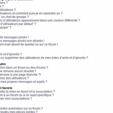
eurs ?
s ?
ilisateurs ?
lisateurs et comment puis-je en rejoindre un ?
 un chef de groupe ?
s d’utilisateurs apparaissent dans une couleur différente ?
’utilisateurs par défaut” ?
équipe” ?
de messages privés !
es messages privés non désirés !
em-mail abusif de quelqu’un sur ce forum !
is et d’ignorés ?
ou supprimer des utilisateurs de mes listes d’amis et d’ignorés ?
rums
her dans un forum ou des forums ?
e renvoie aucun résultat ?
envoie à une page blanche ?!
er des utilisateurs ?
 mes propres messages et sujets ?
t favoris
ntre la mise en favori et la souscription ?
e à un forum ou à un sujet spécifique ?
er mes souscriptions ?
ointes autorisées sur ce forum ?
toutes mes pièces jointes ?