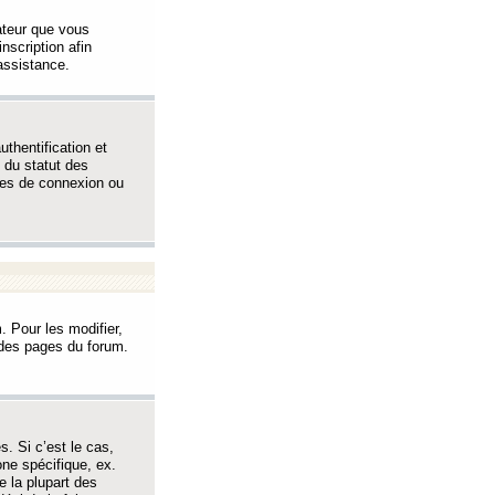
sateur que vous
inscription afin
assistance.
thentification et
 du statut des
èmes de connexion ou
. Pour les modifier,
t des pages du forum.
s. Si c’est le cas,
one spécifique, ex.
e la plupart des