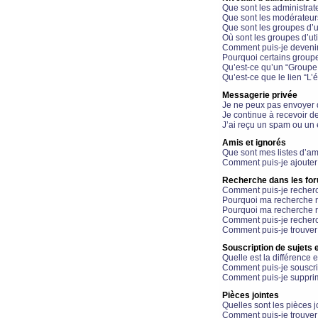
Que sont les administrat
Que sont les modérateur
Que sont les groupes d’ut
Où sont les groupes d’uti
Comment puis-je devenir
Pourquoi certains groupe
Qu’est-ce qu’un “Groupe d
Qu’est-ce que le lien “L’
Messagerie privée
Je ne peux pas envoyer 
Je continue à recevoir d
J’ai reçu un spam ou un 
Amis et ignorés
Que sont mes listes d’am
Comment puis-je ajouter 
Recherche dans les fo
Comment puis-je recherc
Pourquoi ma recherche n
Pourquoi ma recherche r
Comment puis-je recherch
Comment puis-je trouver
Souscription de sujets e
Quelle est la différence e
Comment puis-je souscrir
Comment puis-je supprim
Pièces jointes
Quelles sont les pièces j
Comment puis-je trouver 