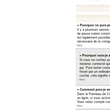
» Pourquoi ne puis-j
Il y a plusieurs raison
de passe soient correct
est également possible q
nécessaire de la corrige
Haut
» Pourquoi suis-je
Si vous ne cochez p
resterez connecté que
qui. Pour rester con
forum par un ordinate
cocher, cela signifie 
Haut
» Comment puis-je em
Dans le Panneau de Con
en ligne
, si vous activ
Vous serez compté com
Haut