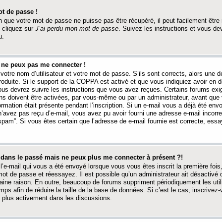
t de passe !
 que votre mot de passe ne puisse pas être récupéré, il peut facilement être ré
 cliquez sur
J’ai perdu mon mot de passe
. Suivez les instructions et vous de
u.
s ne peux pas me connecter !
votre nom d’utilisateur et votre mot de passe. S’ils sont corrects, alors une
produite. Si le support de la COPPA est activé et que vous indiquiez avoir en
 vous devrez suivre les instructions que vous avez reçues. Certains forums ex
ons doivent être activées, par vous-même ou par un administrateur, avant que 
ormation était présente pendant l’inscription. Si un e-mail vous a déjà été env
n’avez pas reçu d’e-mail, vous avez pu avoir fourni une adresse e-mail incorre
“spam”. Si vous êtes certain que l’adresse de e-mail fournie est correcte, ess
t dans le passé mais ne peux plus me connecter à présent ?!
l’e-mail qui vous a été envoyé lorsque vous vous êtes inscrit la première fois
e mot de passe et réessayez. Il est possible qu’un administrateur ait désactivé 
ine raison. En outre, beaucoup de forums suppriment périodiquement les utili
mps afin de réduire la taille de la base de données. Si c’est le cas, inscrive
r plus activement dans les discussions.