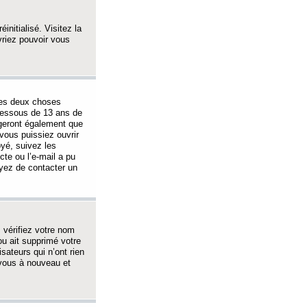
initialisé. Visitez la
vriez pouvoir vous
 des deux choses
-dessous de 13 ans de
igeront également que
vous puissiez ouvrir
oyé, suivez les
cte ou l’e-mail a pu
ayez de contacter un
, vérifiez votre nom
ou ait supprimé votre
sateurs qui n’ont rien
z-vous à nouveau et