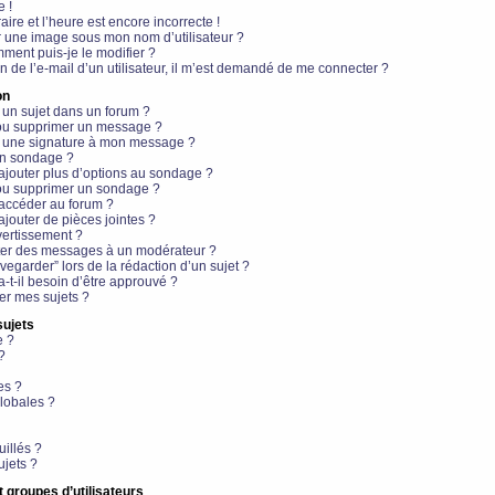
e !
aire et l’heure est encore incorrecte !
r une image sous mon nom d’utilisateur ?
ment puis-je le modifier ?
en de l’e-mail d’un utilisateur, il m’est demandé de me connecter ?
on
 un sujet dans un forum ?
 ou supprimer un message ?
r une signature à mon message ?
un sondage ?
ajouter plus d’options au sondage ?
ou supprimer un sondage ?
 accéder au forum ?
ajouter de pièces jointes ?
vertissement ?
ter des messages à un modérateur ?
egarder” lors de la rédaction d’un sujet ?
t-il besoin d’être approuvé ?
r mes sujets ?
sujets
e ?
?
es ?
lobales ?
uillés ?
ujets ?
t groupes d’utilisateurs