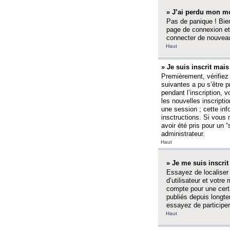
» J’ai perdu mon mo
Pas de panique ! Bien
page de connexion et
connecter de nouvea
Haut
» Je suis inscrit mai
Premièrement, vérifiez 
suivantes a pu s’être 
pendant l’inscription,
les nouvelles inscripti
une session ; cette inf
insctructions. Si vous 
avoir été pris pour un 
administrateur.
Haut
» Je me suis inscri
Essayez de localiser 
d’utilisateur et votr
compte pour une certa
publiés depuis longte
essayez de participe
Haut