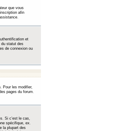
sateur que vous
inscription afin
assistance.
thentification et
 du statut des
èmes de connexion ou
. Pour les modifier,
t des pages du forum.
s. Si c’est le cas,
one spécifique, ex.
e la plupart des