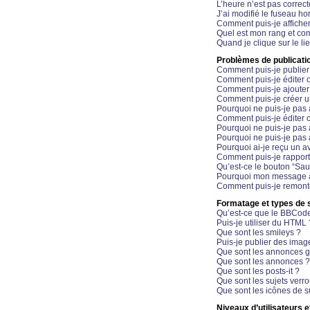
L’heure n’est pas correct
J’ai modifié le fuseau hor
Comment puis-je affiche
Quel est mon rang et com
Quand je clique sur le li
Problèmes de publicati
Comment puis-je publier
Comment puis-je éditer
Comment puis-je ajoute
Comment puis-je créer 
Pourquoi ne puis-je pas 
Comment puis-je éditer 
Pourquoi ne puis-je pas
Pourquoi ne puis-je pas 
Pourquoi ai-je reçu un a
Comment puis-je rappor
Qu’est-ce le bouton “Sauv
Pourquoi mon message a-
Comment puis-je remonte
Formatage et types de 
Qu’est-ce que le BBCod
Puis-je utiliser du HTML 
Que sont les smileys ?
Puis-je publier des imag
Que sont les annonces g
Que sont les annonces ?
Que sont les posts-it ?
Que sont les sujets verro
Que sont les icônes de s
Niveaux d’utilisateurs e