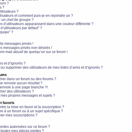
eurs ?
s ?
ilisateurs ?
lisateurs et comment puis-je en rejoindre un ?
 un chef de groupe ?
s d’utilisateurs apparaissent dans une couleur différente ?
’utilisateurs par défaut” ?
équipe” ?
de messages privés !
es messages privés non désirés !
em-mail abusif de quelqu’un sur ce forum !
is et d’ignorés ?
ou supprimer des utilisateurs de mes listes d’amis et d’ignorés ?
rums
her dans un forum ou des forums ?
e renvoie aucun résultat ?
envoie à une page blanche ?!
er des utilisateurs ?
 mes propres messages et sujets ?
t favoris
ntre la mise en favori et la souscription ?
e à un forum ou à un sujet spécifique ?
er mes souscriptions ?
ointes autorisées sur ce forum ?
toutes mes pièces jointes ?