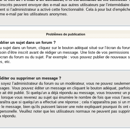
 inscrits peuvent envoyer des e-mail aux autres utilisateurs par l’intermédiaire
ent si l’administrateur a activé cette fonctionnalité. Cela à pour but d’empêcher
me e-mail par les utilisateurs anonymes.
Problèmes de publication
blier un sujet dans un forum ?
 sujet dans un forum, cliquez sur le bouton adéquat situé sur l’écran du forum
oin d’être inscrit avant de rédiger un message. Une liste de vos permission
’écran du forum ou du sujet. Par exemple : vous pouvez publier de nouveaux 
s, etc.
éditer ou supprimer un message ?
soyez l’administrateur du forum ou un modérateur, vous ne pouvez seulement
ages. Vous pouvez éditer un message en cliquant le bouton adéquat, parfois
ait été publié. Si quelqu’un a déjà répondu au message, vous trouverez un pe
orsque vous revenez au sujet qui énumère le nombre de fois que vous l’avez
paraîtra que si quelqu’un a effectué une réponse ; cela n’apparaîtra pas si un
é le message, bien qu’ils puissent laisser une note expliquant pourquoi ils ont
 personelle. Veuillez noter que les utilisateurs normaux ne peuvent pas supp
a répondu.