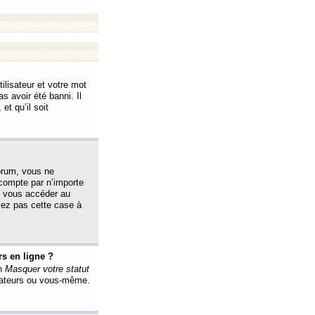
ilisateur et votre mot
s avoir été banni. Il
et qu’il soit
orum, vous ne
 compte par n’importe
i vous accéder au
oyez pas cette case à
s en ligne ?
on
Masquer votre statut
érateurs ou vous-même.