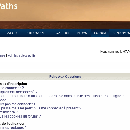
CALCUL
PHILOSOPHIE
GALERIE
NEWS
FORUM
A PROPO
Nous sommes le 07 A
onse
|
Voir les sujets actifs
Foire Aux Questions
et d’inscription
 me connecter ?
tiquement déconnecté ?
 que mon nom d’utisateur apparaisse dans la liste des utilisateurs en ligne ?
sse !
peux pas me connecter !
le passé mais ne peux plus me connecter à présent ?!
m’inscrire ?
ous les cookies du forum” ?
de l’utilisateur
r mes réglages ?