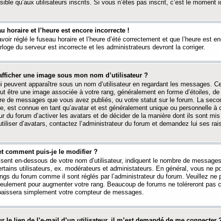
ible qu’aux utilisateurs inscrits. Si vous n’êtes pas inscrit, c’est le moment id
au horaire et l’heure est encore incorrecte !
avoir réglé le fuseau horaire et l’heure d’été correctement et que l’heure est e
rloge du serveur est incorrecte et les administrateurs devront la corriger.
fficher une image sous mon nom d’utilisateur ?
ui peuvent apparaître sous un nom d’utilisateur en regardant les messages. C
peut être une image associée à votre rang, généralement en forme d’étoiles, de
bre de messages que vous avez publiés, ou votre statut sur le forum. La seco
, est connue en tant qu’avatar et est généralement unique ou personnelle à c
ur du forum d’activer les avatars et de décider de la manière dont ils sont mis 
iliser d’avatars, contactez l’administrateur du forum et demandez lui ses rai
et comment puis-je le modifier ?
ssent en-dessous de votre nom d’utilisateur, indiquent le nombre de message
certains utilisateurs, ex. modérateurs et administateurs. En général, vous ne
angs du forum comme il sont réglés par l’administrateur du forum. Veuillez ne
 seulement pour augmenter votre rang. Beaucoup de forums ne toléreront pas c
abaissera simplement votre compteur de messages.
r le lien de l’e-mail d’un utilisateur, il m’est demandé de me connecter 