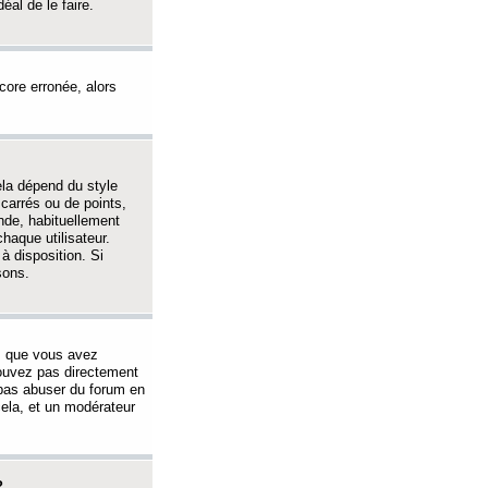
éal de le faire.
ncore erronée, alors
ela dépend du style
 carrés ou de points,
nde, habituellement
haque utilisateur.
à disposition. Si
sons.
s que vous avez
 pouvez pas directement
 pas abuser du forum en
ela, et un modérateur
?