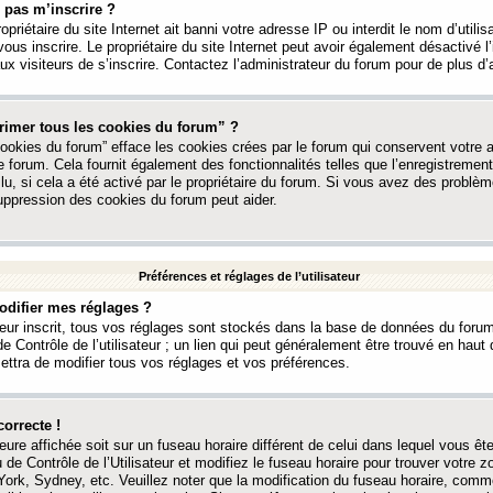
 pas m’inscrire ?
ropriétaire du site Internet ait banni votre adresse IP ou interdit le nom d’utili
vous inscrire. Le propriétaire du site Internet peut avoir également désactivé l’
 visiteurs de s’inscrire. Contactez l’administrateur du forum pour de plus d’
rimer tous les cookies du forum” ?
ookies du forum” efface les cookies crées par le forum qui conservent votre au
e forum. Cela fournit également des fonctionnalités telles que l’enregistrement
u, si cela a été activé par le propriétaire du forum. Si vous avez des probl
uppression des cookies du forum peut aider.
Préférences et réglages de l’utilisateur
difier mes réglages ?
teur inscrit, tous vos réglages sont stockés dans la base de données du forum
e Contrôle de l’utilisateur ; un lien qui peut généralement être trouvé en hau
tra de modifier tous vos réglages et vos préférences.
correcte !
heure affichée soit sur un fuseau horaire différent de celui dans lequel vous ête
 de Contrôle de l’Utilisateur et modifiez le fuseau horaire pour trouver votre z
ork, Sydney, etc. Veuillez noter que la modification du fuseau horaire, comm