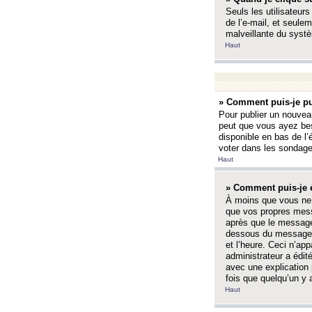
Seuls les utilisateurs
de l’e-mail, et seulem
malveillante du systè
Haut
» Comment puis-je pu
Pour publier un nouveau
peut que vous ayez bes
disponible en bas de l
voter dans les sondage
Haut
» Comment puis-je 
À moins que vous ne 
que vos propres mess
après que le message 
dessous du message l
et l’heure. Ceci n’ap
administrateur a édit
avec une explication
fois que quelqu’un y 
Haut