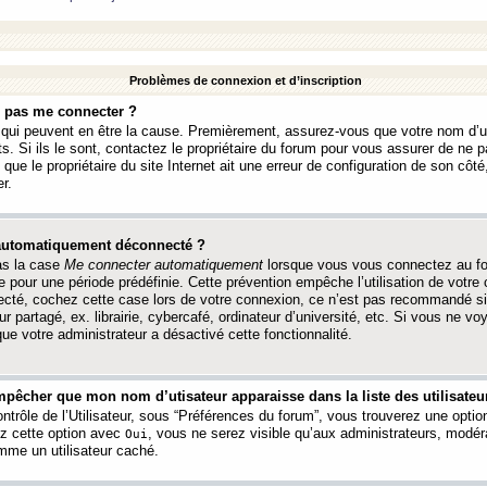
Problèmes de connexion et d’inscription
e pas me connecter ?
s qui peuvent en être la cause. Premièrement, assurez-vous que votre nom d’ut
s. Si ils le sont, contactez le propriétaire du forum pour vous assurer de ne pa
ue le propriétaire du site Internet ait une erreur de configuration de son côté, 
r.
 automatiquement déconnecté ?
as la case
Me connecter automatiquement
lorsque vous vous connectez au f
 pour une période prédéfinie. Cette prévention empêche l’utilisation de votre
necté, cochez cette case lors de votre connexion, ce n’est pas recommandé s
ur partagé, ex. librairie, cybercafé, ordinateur d’université, etc. Si vous ne v
que votre administrateur a désactivé cette fonctionnalité.
pêcher que mon nom d’utisateur apparaisse dans la liste des utilisateur
trôle de l’Utilisateur, sous “Préférences du forum”, vous trouverez une opti
ez cette option avec
, vous ne serez visible qu’aux administrateurs, mod
Oui
me un utilisateur caché.