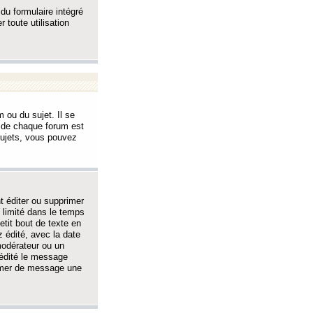
 du formulaire intégré
 toute utilisation
 ou du sujet. Il se
s de chaque forum est
sujets, vous pouvez
 éditer ou supprimer
 limité dans le temps
tit bout de texte en
 édité, avec la date
 modérateur ou un
 édité le message
rimer de message une