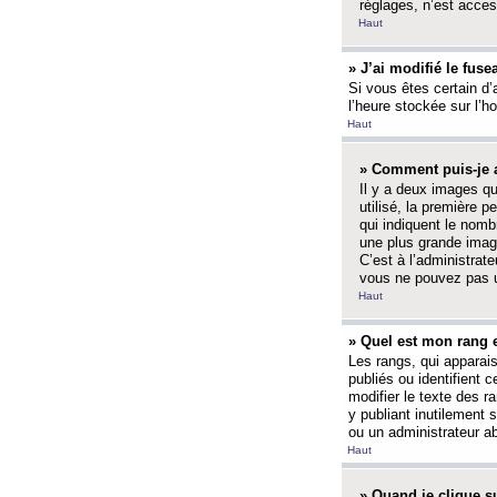
réglages, n’est access
Haut
» J’ai modifié le fuse
Si vous êtes certain d’
l’heure stockée sur l’ho
Haut
» Comment puis-je a
Il y a deux images q
utilisé, la première 
qui indiquent le nom
une plus grande image
C’est à l’administrate
vous ne pouvez pas ut
Haut
» Quel est mon rang 
Les rangs, qui apparai
publiés ou identifient 
modifier le texte des r
y publiant inutilement
ou un administrateur 
Haut
» Quand je clique su