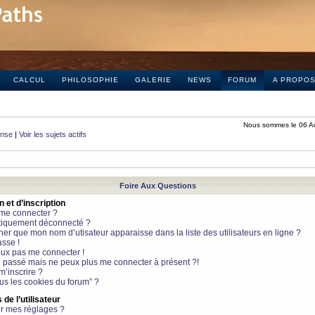
CALCUL
PHILOSOPHIE
GALERIE
NEWS
FORUM
A PROPO
Nous sommes le 06 A
onse
|
Voir les sujets actifs
Foire Aux Questions
et d’inscription
 me connecter ?
tiquement déconnecté ?
 que mon nom d’utisateur apparaisse dans la liste des utilisateurs en ligne ?
sse !
peux pas me connecter !
le passé mais ne peux plus me connecter à présent ?!
m’inscrire ?
ous les cookies du forum” ?
de l’utilisateur
r mes réglages ?