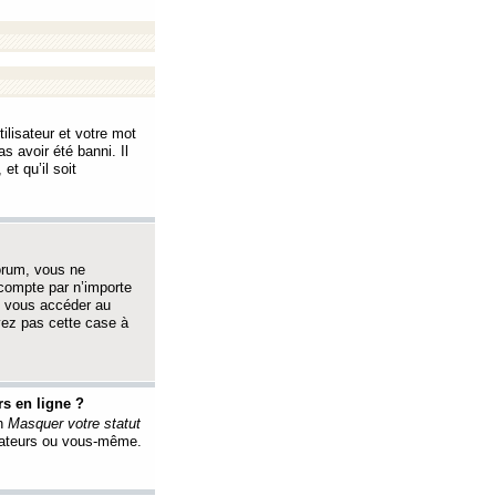
ilisateur et votre mot
s avoir été banni. Il
et qu’il soit
orum, vous ne
 compte par n’importe
i vous accéder au
oyez pas cette case à
s en ligne ?
on
Masquer votre statut
érateurs ou vous-même.