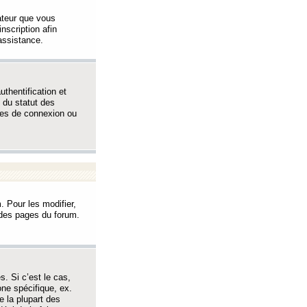
sateur que vous
inscription afin
assistance.
thentification et
 du statut des
èmes de connexion ou
. Pour les modifier,
t des pages du forum.
s. Si c’est le cas,
one spécifique, ex.
e la plupart des