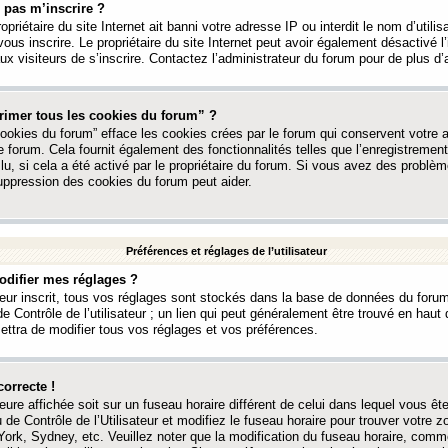
 pas m’inscrire ?
ropriétaire du site Internet ait banni votre adresse IP ou interdit le nom d’utili
vous inscrire. Le propriétaire du site Internet peut avoir également désactivé l’
 visiteurs de s’inscrire. Contactez l’administrateur du forum pour de plus d’
rimer tous les cookies du forum” ?
ookies du forum” efface les cookies crées par le forum qui conservent votre au
e forum. Cela fournit également des fonctionnalités telles que l’enregistrement
u, si cela a été activé par le propriétaire du forum. Si vous avez des probl
uppression des cookies du forum peut aider.
Préférences et réglages de l’utilisateur
difier mes réglages ?
teur inscrit, tous vos réglages sont stockés dans la base de données du forum
e Contrôle de l’utilisateur ; un lien qui peut généralement être trouvé en hau
tra de modifier tous vos réglages et vos préférences.
correcte !
heure affichée soit sur un fuseau horaire différent de celui dans lequel vous ête
 de Contrôle de l’Utilisateur et modifiez le fuseau horaire pour trouver votre z
ork, Sydney, etc. Veuillez noter que la modification du fuseau horaire, comm