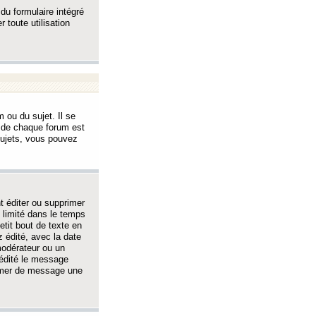
 du formulaire intégré
 toute utilisation
 ou du sujet. Il se
s de chaque forum est
sujets, vous pouvez
 éditer ou supprimer
 limité dans le temps
tit bout de texte en
 édité, avec la date
 modérateur ou un
 édité le message
rimer de message une