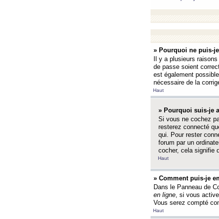
» Pourquoi ne puis-j
Il y a plusieurs raison
de passe soient correct
est également possible q
nécessaire de la corrige
Haut
» Pourquoi suis-je
Si vous ne cochez p
resterez connecté que
qui. Pour rester con
forum par un ordinate
cocher, cela signifie 
Haut
» Comment puis-je em
Dans le Panneau de Con
en ligne
, si vous activ
Vous serez compté com
Haut