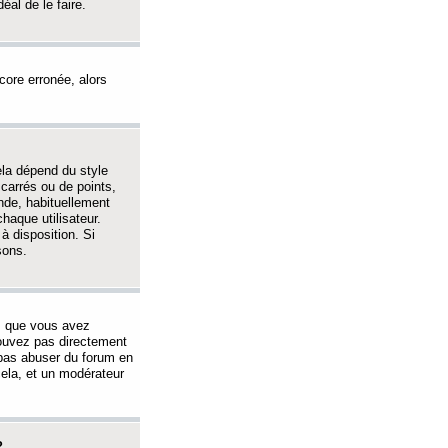
éal de le faire.
ncore erronée, alors
ela dépend du style
 carrés ou de points,
nde, habituellement
haque utilisateur.
à disposition. Si
sons.
s que vous avez
 pouvez pas directement
 pas abuser du forum en
ela, et un modérateur
?