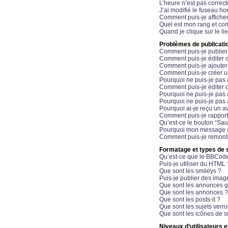
L’heure n’est pas correct
J’ai modifié le fuseau hor
Comment puis-je affiche
Quel est mon rang et com
Quand je clique sur le li
Problèmes de publicati
Comment puis-je publier
Comment puis-je éditer
Comment puis-je ajoute
Comment puis-je créer 
Pourquoi ne puis-je pas 
Comment puis-je éditer 
Pourquoi ne puis-je pas
Pourquoi ne puis-je pas 
Pourquoi ai-je reçu un a
Comment puis-je rappor
Qu’est-ce le bouton “Sauv
Pourquoi mon message a-
Comment puis-je remonte
Formatage et types de 
Qu’est-ce que le BBCod
Puis-je utiliser du HTML 
Que sont les smileys ?
Puis-je publier des imag
Que sont les annonces g
Que sont les annonces ?
Que sont les posts-it ?
Que sont les sujets verro
Que sont les icônes de s
Niveaux d’utilisateurs e