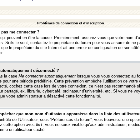
Problèmes de connexion et d’inscription
e pas me connecter ?
s qui peuvent en être la cause. Premièrement, assurez-vous que votre nom d’ut
s. Si ils le sont, contactez le propriétaire du forum pour vous assurer de ne pa
ue le propriétaire du site Internet ait une erreur de configuration de son côté, 
r.
 automatiquement déconnecté ?
as la case
Me connecter automatiquement
lorsque vous vous connectez au f
 pour une période prédéfinie. Cette prévention empêche l’utilisation de votre
necté, cochez cette case lors de votre connexion, ce n’est pas recommandé s
ur partagé, ex. librairie, cybercafé, ordinateur d’université, etc. Si vous ne v
que votre administrateur a désactivé cette fonctionnalité.
pêcher que mon nom d’utisateur apparaisse dans la liste des utilisateur
trôle de l’Utilisateur, sous “Préférences du forum”, vous trouverez une opti
ez cette option avec
, vous ne serez visible qu’aux administrateurs, mod
Oui
me un utilisateur caché.