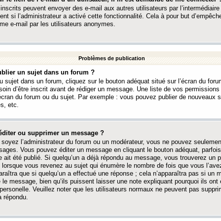
 inscrits peuvent envoyer des e-mail aux autres utilisateurs par l’intermédiaire
ent si l’administrateur a activé cette fonctionnalité. Cela à pour but d’empêcher
me e-mail par les utilisateurs anonymes.
Problèmes de publication
blier un sujet dans un forum ?
 sujet dans un forum, cliquez sur le bouton adéquat situé sur l’écran du forum
oin d’être inscrit avant de rédiger un message. Une liste de vos permission
’écran du forum ou du sujet. Par exemple : vous pouvez publier de nouveaux 
s, etc.
éditer ou supprimer un message ?
soyez l’administrateur du forum ou un modérateur, vous ne pouvez seulement
ages. Vous pouvez éditer un message en cliquant le bouton adéquat, parfois
ait été publié. Si quelqu’un a déjà répondu au message, vous trouverez un pe
orsque vous revenez au sujet qui énumère le nombre de fois que vous l’avez
paraîtra que si quelqu’un a effectué une réponse ; cela n’apparaîtra pas si un
é le message, bien qu’ils puissent laisser une note expliquant pourquoi ils ont
 personelle. Veuillez noter que les utilisateurs normaux ne peuvent pas supp
a répondu.