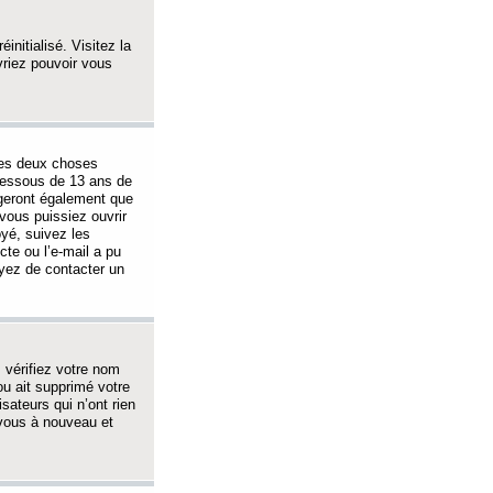
initialisé. Visitez la
vriez pouvoir vous
 des deux choses
-dessous de 13 ans de
igeront également que
vous puissiez ouvrir
oyé, suivez les
cte ou l’e-mail a pu
ayez de contacter un
, vérifiez votre nom
ou ait supprimé votre
sateurs qui n’ont rien
z-vous à nouveau et