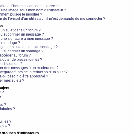
e !
aire et l’heure est encore incorrecte !
r une image sous mon nom d’utilisateur ?
ment puis-je le modifier ?
en de l’e-mail d’un utilisateur, il m’est demandé de me connecter ?
on
 un sujet dans un forum ?
 ou supprimer un message ?
r une signature à mon message ?
un sondage ?
ajouter plus d’options au sondage ?
ou supprimer un sondage ?
 accéder au forum ?
ajouter de pièces jointes ?
vertissement ?
ter des messages à un modérateur ?
egarder” lors de la rédaction d’un sujet ?
t-il besoin d’être approuvé ?
r mes sujets ?
sujets
e ?
?
es ?
lobales ?
uillés ?
ujets ?
t groupes d’utilisateurs