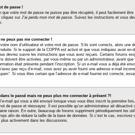
t de passe !
 que votre mot de passe ne puisse pas être récupéré, il peut facilement être ré
 cliquez sur
J’ai perdu mon mot de passe
. Suivez les instructions et vous de
u.
s ne peux pas me connecter !
votre nom d’utilisateur et votre mot de passe. S’ils sont corrects, alors une
produite. Si le support de la COPPA est activé et que vous indiquiez avoir en
 vous devrez suivre les instructions que vous avez reçues. Certains forums ex
ons doivent être activées, par vous-même ou par un administrateur, avant que 
ormation était présente pendant l’inscription. Si un e-mail vous a déjà été env
n’avez pas reçu d’e-mail, vous avez pu avoir fourni une adresse e-mail incorre
“spam”. Si vous êtes certain que l’adresse de e-mail fournie est correcte, ess
t dans le passé mais ne peux plus me connecter à présent ?!
l’e-mail qui vous a été envoyé lorsque vous vous êtes inscrit la première fois
e mot de passe et réessayez. Il est possible qu’un administrateur ait désactivé 
ine raison. En outre, beaucoup de forums suppriment périodiquement les utili
mps afin de réduire la taille de la base de données. Si c’est le cas, inscrive
r plus activement dans les discussions.