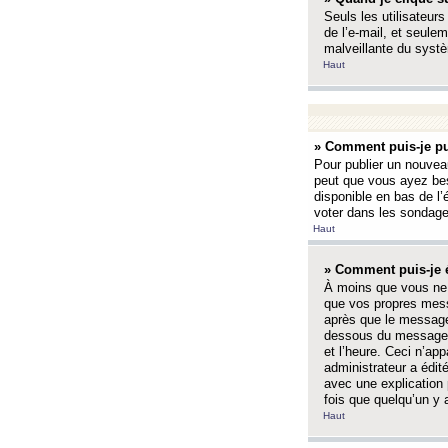
Seuls les utilisateurs
de l’e-mail, et seulem
malveillante du systè
Haut
» Comment puis-je pu
Pour publier un nouveau
peut que vous ayez bes
disponible en bas de l
voter dans les sondage
Haut
» Comment puis-je 
À moins que vous ne 
que vos propres mess
après que le message 
dessous du message l
et l’heure. Ceci n’ap
administrateur a édit
avec une explication
fois que quelqu’un y 
Haut