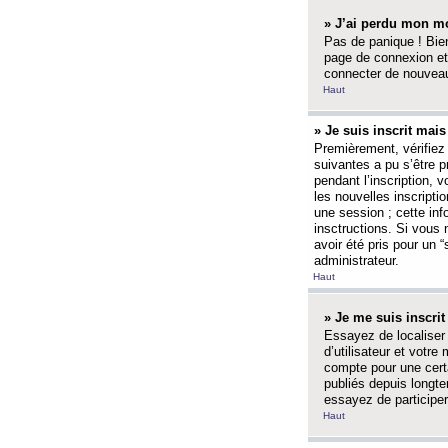
» J’ai perdu mon mo
Pas de panique ! Bien
page de connexion et
connecter de nouvea
Haut
» Je suis inscrit mai
Premièrement, vérifiez 
suivantes a pu s’être 
pendant l’inscription,
les nouvelles inscripti
une session ; cette inf
insctructions. Si vous 
avoir été pris pour un 
administrateur.
Haut
» Je me suis inscri
Essayez de localiser 
d’utilisateur et votr
compte pour une certa
publiés depuis longte
essayez de participe
Haut