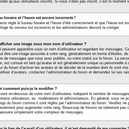
ible qu’aux utilisateurs inscrits. Si vous n’êtes pas inscrit, c’est le moment id
au horaire et l’heure est encore incorrecte !
avoir réglé le fuseau horaire et l’heure d’été correctement et que l’heure est e
rloge du serveur est incorrecte et les administrateurs devront la corriger.
fficher une image sous mon nom d’utilisateur ?
ui peuvent apparaître sous un nom d’utilisateur en regardant les messages. C
peut être une image associée à votre rang, généralement en forme d’étoiles, de
bre de messages que vous avez publiés, ou votre statut sur le forum. La seco
, est connue en tant qu’avatar et est généralement unique ou personnelle à c
ur du forum d’activer les avatars et de décider de la manière dont ils sont mis 
iliser d’avatars, contactez l’administrateur du forum et demandez lui ses rai
et comment puis-je le modifier ?
ssent en-dessous de votre nom d’utilisateur, indiquent le nombre de message
certains utilisateurs, ex. modérateurs et administateurs. En général, vous ne
angs du forum comme il sont réglés par l’administrateur du forum. Veuillez ne
 seulement pour augmenter votre rang. Beaucoup de forums ne toléreront pas c
abaissera simplement votre compteur de messages.
r le lien de l’e-mail d’un utilisateur, il m’est demandé de me connecter 