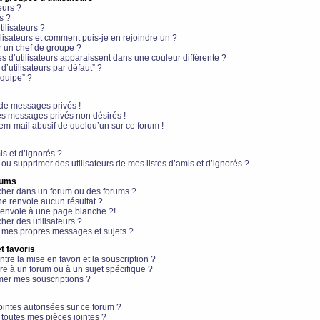
eurs ?
s ?
ilisateurs ?
lisateurs et comment puis-je en rejoindre un ?
 un chef de groupe ?
s d’utilisateurs apparaissent dans une couleur différente ?
’utilisateurs par défaut” ?
équipe” ?
de messages privés !
es messages privés non désirés !
em-mail abusif de quelqu’un sur ce forum !
is et d’ignorés ?
ou supprimer des utilisateurs de mes listes d’amis et d’ignorés ?
rums
her dans un forum ou des forums ?
e renvoie aucun résultat ?
envoie à une page blanche ?!
er des utilisateurs ?
 mes propres messages et sujets ?
t favoris
ntre la mise en favori et la souscription ?
e à un forum ou à un sujet spécifique ?
er mes souscriptions ?
ointes autorisées sur ce forum ?
toutes mes pièces jointes ?