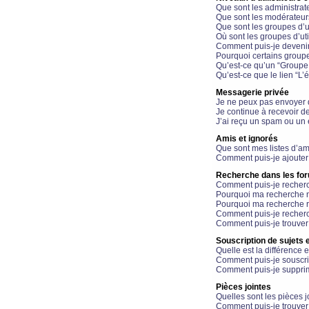
Que sont les administrat
Que sont les modérateur
Que sont les groupes d’ut
Où sont les groupes d’uti
Comment puis-je devenir
Pourquoi certains groupe
Qu’est-ce qu’un “Groupe d
Qu’est-ce que le lien “L’
Messagerie privée
Je ne peux pas envoyer 
Je continue à recevoir d
J’ai reçu un spam ou un 
Amis et ignorés
Que sont mes listes d’am
Comment puis-je ajouter 
Recherche dans les fo
Comment puis-je recherc
Pourquoi ma recherche n
Pourquoi ma recherche r
Comment puis-je recherch
Comment puis-je trouver
Souscription de sujets e
Quelle est la différence e
Comment puis-je souscrir
Comment puis-je supprim
Pièces jointes
Quelles sont les pièces j
Comment puis-je trouver 