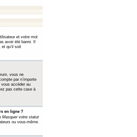
ilisateur et votre mot
s avoir été banni. Il
et qu’il soit
orum, vous ne
 compte par n’importe
i vous accéder au
oyez pas cette case à
s en ligne ?
on
Masquer votre statut
érateurs ou vous-même.