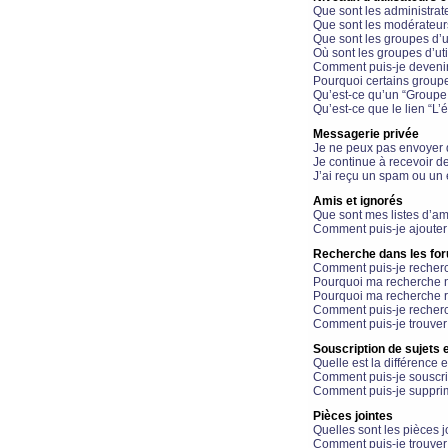
Que sont les administrat
Que sont les modérateur
Que sont les groupes d’ut
Où sont les groupes d’uti
Comment puis-je devenir
Pourquoi certains groupe
Qu’est-ce qu’un “Groupe d
Qu’est-ce que le lien “L’
Messagerie privée
Je ne peux pas envoyer 
Je continue à recevoir d
J’ai reçu un spam ou un 
Amis et ignorés
Que sont mes listes d’am
Comment puis-je ajouter 
Recherche dans les fo
Comment puis-je recherc
Pourquoi ma recherche n
Pourquoi ma recherche r
Comment puis-je recherch
Comment puis-je trouver
Souscription de sujets e
Quelle est la différence e
Comment puis-je souscrir
Comment puis-je supprim
Pièces jointes
Quelles sont les pièces j
Comment puis-je trouver 