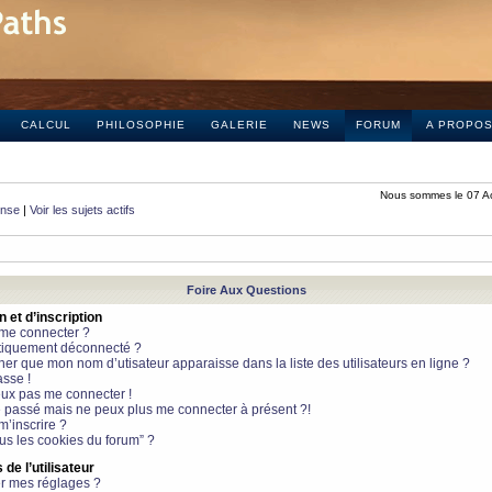
CALCUL
PHILOSOPHIE
GALERIE
NEWS
FORUM
A PROPO
Nous sommes le 07 A
onse
|
Voir les sujets actifs
Foire Aux Questions
et d’inscription
 me connecter ?
tiquement déconnecté ?
 que mon nom d’utisateur apparaisse dans la liste des utilisateurs en ligne ?
sse !
peux pas me connecter !
le passé mais ne peux plus me connecter à présent ?!
m’inscrire ?
ous les cookies du forum” ?
de l’utilisateur
r mes réglages ?