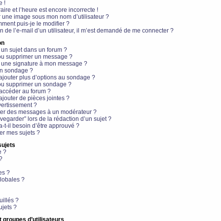
e !
aire et l’heure est encore incorrecte !
r une image sous mon nom d’utilisateur ?
ment puis-je le modifier ?
en de l’e-mail d’un utilisateur, il m’est demandé de me connecter ?
on
 un sujet dans un forum ?
 ou supprimer un message ?
r une signature à mon message ?
un sondage ?
ajouter plus d’options au sondage ?
ou supprimer un sondage ?
 accéder au forum ?
ajouter de pièces jointes ?
vertissement ?
ter des messages à un modérateur ?
egarder” lors de la rédaction d’un sujet ?
t-il besoin d’être approuvé ?
r mes sujets ?
sujets
e ?
?
es ?
lobales ?
uillés ?
ujets ?
t groupes d’utilisateurs