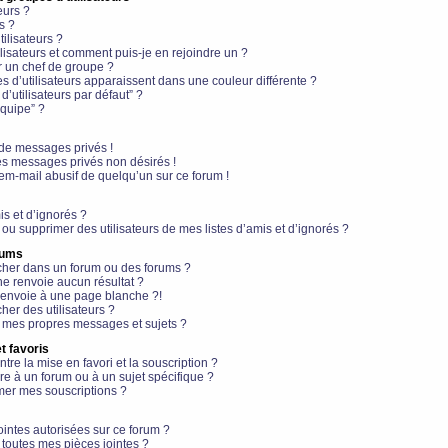
eurs ?
s ?
ilisateurs ?
lisateurs et comment puis-je en rejoindre un ?
 un chef de groupe ?
s d’utilisateurs apparaissent dans une couleur différente ?
’utilisateurs par défaut” ?
équipe” ?
de messages privés !
es messages privés non désirés !
em-mail abusif de quelqu’un sur ce forum !
is et d’ignorés ?
ou supprimer des utilisateurs de mes listes d’amis et d’ignorés ?
rums
her dans un forum ou des forums ?
e renvoie aucun résultat ?
envoie à une page blanche ?!
er des utilisateurs ?
 mes propres messages et sujets ?
t favoris
ntre la mise en favori et la souscription ?
e à un forum ou à un sujet spécifique ?
er mes souscriptions ?
ointes autorisées sur ce forum ?
toutes mes pièces jointes ?