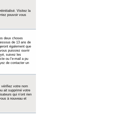
initialisé. Visitez la
vriez pouvoir vous
 des deux choses
-dessous de 13 ans de
igeront également que
vous puissiez ouvrir
oyé, suivez les
cte ou l’e-mail a pu
ayez de contacter un
, vérifiez votre nom
ou ait supprimé votre
sateurs qui n’ont rien
z-vous à nouveau et