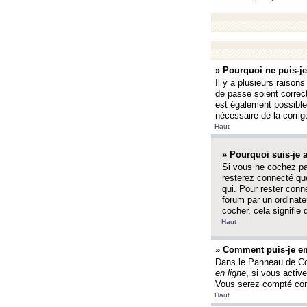
» Pourquoi ne puis-j
Il y a plusieurs raison
de passe soient correct
est également possible q
nécessaire de la corrige
Haut
» Pourquoi suis-je
Si vous ne cochez p
resterez connecté que
qui. Pour rester con
forum par un ordinate
cocher, cela signifie 
Haut
» Comment puis-je em
Dans le Panneau de Con
en ligne
, si vous activ
Vous serez compté com
Haut