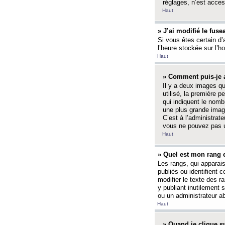
réglages, n’est access
Haut
» J’ai modifié le fuse
Si vous êtes certain d’
l’heure stockée sur l’ho
Haut
» Comment puis-je a
Il y a deux images q
utilisé, la première 
qui indiquent le nom
une plus grande image
C’est à l’administrate
vous ne pouvez pas ut
Haut
» Quel est mon rang 
Les rangs, qui apparai
publiés ou identifient 
modifier le texte des r
y publiant inutilement
ou un administrateur 
Haut
» Quand je clique su