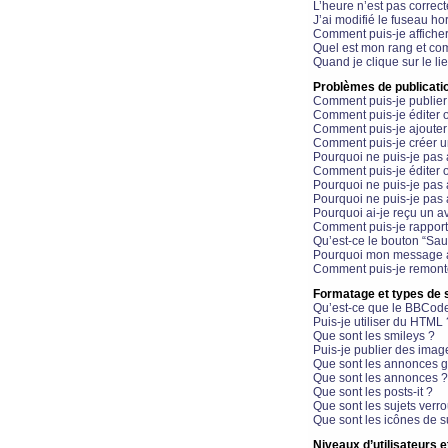
L’heure n’est pas correct
J’ai modifié le fuseau hor
Comment puis-je affiche
Quel est mon rang et com
Quand je clique sur le li
Problèmes de publicati
Comment puis-je publier
Comment puis-je éditer
Comment puis-je ajoute
Comment puis-je créer 
Pourquoi ne puis-je pas 
Comment puis-je éditer 
Pourquoi ne puis-je pas
Pourquoi ne puis-je pas 
Pourquoi ai-je reçu un a
Comment puis-je rappor
Qu’est-ce le bouton “Sauv
Pourquoi mon message a-
Comment puis-je remonte
Formatage et types de 
Qu’est-ce que le BBCod
Puis-je utiliser du HTML 
Que sont les smileys ?
Puis-je publier des imag
Que sont les annonces g
Que sont les annonces ?
Que sont les posts-it ?
Que sont les sujets verro
Que sont les icônes de s
Niveaux d’utilisateurs e