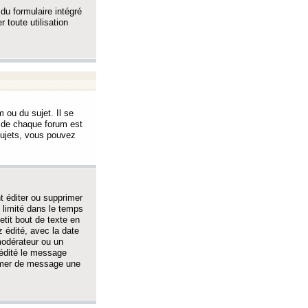
 du formulaire intégré
 toute utilisation
 ou du sujet. Il se
s de chaque forum est
sujets, vous pouvez
 éditer ou supprimer
 limité dans le temps
tit bout de texte en
 édité, avec la date
 modérateur ou un
 édité le message
rimer de message une