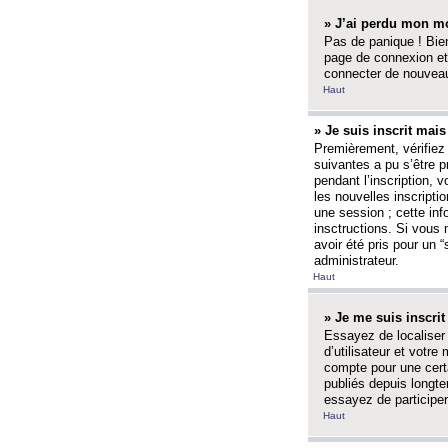
» J’ai perdu mon mo
Pas de panique ! Bien
page de connexion et
connecter de nouvea
Haut
» Je suis inscrit mai
Premièrement, vérifiez 
suivantes a pu s’être 
pendant l’inscription,
les nouvelles inscripti
une session ; cette inf
insctructions. Si vous 
avoir été pris pour un 
administrateur.
Haut
» Je me suis inscri
Essayez de localiser 
d’utilisateur et votr
compte pour une certa
publiés depuis longte
essayez de participe
Haut