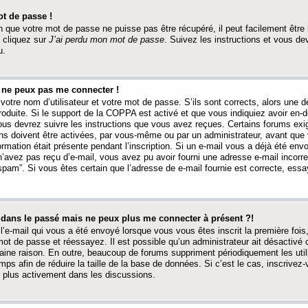
t de passe !
 que votre mot de passe ne puisse pas être récupéré, il peut facilement être ré
 cliquez sur
J’ai perdu mon mot de passe
. Suivez les instructions et vous de
u.
s ne peux pas me connecter !
votre nom d’utilisateur et votre mot de passe. S’ils sont corrects, alors une
produite. Si le support de la COPPA est activé et que vous indiquiez avoir en
 vous devrez suivre les instructions que vous avez reçues. Certains forums ex
ons doivent être activées, par vous-même ou par un administrateur, avant que 
ormation était présente pendant l’inscription. Si un e-mail vous a déjà été env
n’avez pas reçu d’e-mail, vous avez pu avoir fourni une adresse e-mail incorre
“spam”. Si vous êtes certain que l’adresse de e-mail fournie est correcte, ess
t dans le passé mais ne peux plus me connecter à présent ?!
l’e-mail qui vous a été envoyé lorsque vous vous êtes inscrit la première fois
e mot de passe et réessayez. Il est possible qu’un administrateur ait désactivé 
ine raison. En outre, beaucoup de forums suppriment périodiquement les utili
mps afin de réduire la taille de la base de données. Si c’est le cas, inscrive
r plus activement dans les discussions.