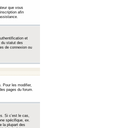
sateur que vous
inscription afin
assistance.
thentification et
 du statut des
èmes de connexion ou
. Pour les modifier,
t des pages du forum.
s. Si c’est le cas,
one spécifique, ex.
e la plupart des