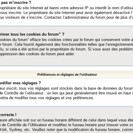
 pas m’inscrire ?
ropriétaire du site Internet ait banni votre adresse IP ou interdit le nom d’utili
vous inscrire. Le propriétaire du site Internet peut avoir également désactivé l’
 visiteurs de s’inscrire. Contactez l’administrateur du forum pour de plus d’
rimer tous les cookies du forum” ?
ookies du forum” efface les cookies crées par le forum qui conservent votre au
e forum. Cela fournit également des fonctionnalités telles que l’enregistrement
u, si cela a été activé par le propriétaire du forum. Si vous avez des probl
uppression des cookies du forum peut aider.
Préférences et réglages de l’utilisateur
difier mes réglages ?
teur inscrit, tous vos réglages sont stockés dans la base de données du forum
e Contrôle de l’utilisateur ; un lien qui peut généralement être trouvé en hau
tra de modifier tous vos réglages et vos préférences.
correcte !
heure affichée soit sur un fuseau horaire différent de celui dans lequel vous ête
 de Contrôle de l’Utilisateur et modifiez le fuseau horaire pour trouver votre z
ork, Sydney, etc. Veuillez noter que la modification du fuseau horaire, comm