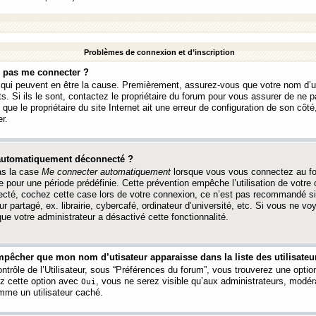
Problèmes de connexion et d’inscription
e pas me connecter ?
s qui peuvent en être la cause. Premièrement, assurez-vous que votre nom d’ut
s. Si ils le sont, contactez le propriétaire du forum pour vous assurer de ne pa
ue le propriétaire du site Internet ait une erreur de configuration de son côté, 
r.
 automatiquement déconnecté ?
as la case
Me connecter automatiquement
lorsque vous vous connectez au f
 pour une période prédéfinie. Cette prévention empêche l’utilisation de votre
necté, cochez cette case lors de votre connexion, ce n’est pas recommandé s
ur partagé, ex. librairie, cybercafé, ordinateur d’université, etc. Si vous ne v
que votre administrateur a désactivé cette fonctionnalité.
pêcher que mon nom d’utisateur apparaisse dans la liste des utilisateur
trôle de l’Utilisateur, sous “Préférences du forum”, vous trouverez une opti
ez cette option avec
, vous ne serez visible qu’aux administrateurs, mod
Oui
me un utilisateur caché.