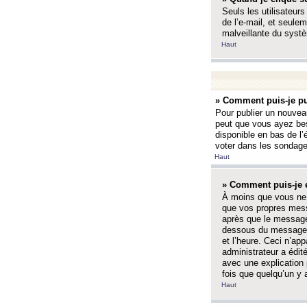
Seuls les utilisateurs
de l’e-mail, et seulem
malveillante du systè
Haut
» Comment puis-je pu
Pour publier un nouveau
peut que vous ayez bes
disponible en bas de l
voter dans les sondage
Haut
» Comment puis-je 
À moins que vous ne 
que vos propres mess
après que le message 
dessous du message l
et l’heure. Ceci n’ap
administrateur a édit
avec une explication
fois que quelqu’un y 
Haut