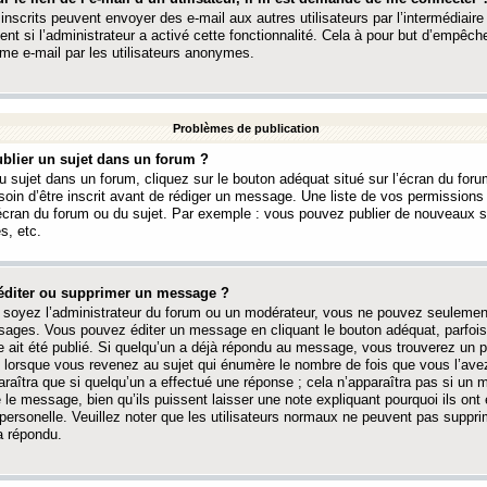
 inscrits peuvent envoyer des e-mail aux autres utilisateurs par l’intermédiaire
ent si l’administrateur a activé cette fonctionnalité. Cela à pour but d’empêcher
me e-mail par les utilisateurs anonymes.
Problèmes de publication
blier un sujet dans un forum ?
 sujet dans un forum, cliquez sur le bouton adéquat situé sur l’écran du forum
oin d’être inscrit avant de rédiger un message. Une liste de vos permission
’écran du forum ou du sujet. Par exemple : vous pouvez publier de nouveaux 
s, etc.
éditer ou supprimer un message ?
soyez l’administrateur du forum ou un modérateur, vous ne pouvez seulement
ages. Vous pouvez éditer un message en cliquant le bouton adéquat, parfois
ait été publié. Si quelqu’un a déjà répondu au message, vous trouverez un pe
orsque vous revenez au sujet qui énumère le nombre de fois que vous l’avez
paraîtra que si quelqu’un a effectué une réponse ; cela n’apparaîtra pas si un
é le message, bien qu’ils puissent laisser une note expliquant pourquoi ils ont
 personelle. Veuillez noter que les utilisateurs normaux ne peuvent pas supp
a répondu.