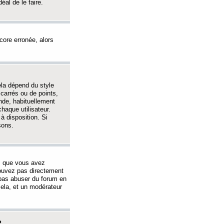
éal de le faire.
ncore erronée, alors
ela dépend du style
 carrés ou de points,
nde, habituellement
haque utilisateur.
à disposition. Si
sons.
s que vous avez
 pouvez pas directement
 pas abuser du forum en
ela, et un modérateur
?