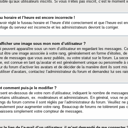
ible qu’aux utilisateurs inscrits. Si vous n’êtes pas inscrit, c’est le moment id
au horaire et l’heure est encore incorrecte !
avoir réglé le fuseau horaire et l’heure d’été correctement et que l’heure est e
rloge du serveur est incorrecte et les administrateurs devront la corriger.
fficher une image sous mon nom d’utilisateur ?
ui peuvent apparaître sous un nom d’utilisateur en regardant les messages. C
peut être une image associée à votre rang, généralement en forme d’étoiles, de
bre de messages que vous avez publiés, ou votre statut sur le forum. La seco
, est connue en tant qu’avatar et est généralement unique ou personnelle à c
ur du forum d’activer les avatars et de décider de la manière dont ils sont mis 
iliser d’avatars, contactez l’administrateur du forum et demandez lui ses rai
et comment puis-je le modifier ?
ssent en-dessous de votre nom d’utilisateur, indiquent le nombre de message
certains utilisateurs, ex. modérateurs et administateurs. En général, vous ne
angs du forum comme il sont réglés par l’administrateur du forum. Veuillez ne
 seulement pour augmenter votre rang. Beaucoup de forums ne toléreront pas c
abaissera simplement votre compteur de messages.
r le lien de l’e-mail d’un utilisateur, il m’est demandé de me connecter 