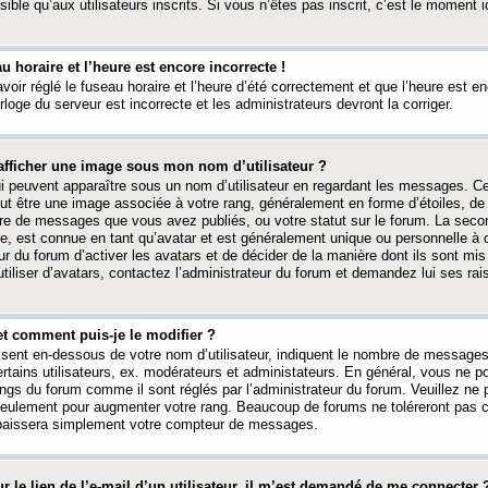
ible qu’aux utilisateurs inscrits. Si vous n’êtes pas inscrit, c’est le moment id
au horaire et l’heure est encore incorrecte !
avoir réglé le fuseau horaire et l’heure d’été correctement et que l’heure est e
rloge du serveur est incorrecte et les administrateurs devront la corriger.
fficher une image sous mon nom d’utilisateur ?
ui peuvent apparaître sous un nom d’utilisateur en regardant les messages. C
peut être une image associée à votre rang, généralement en forme d’étoiles, de
bre de messages que vous avez publiés, ou votre statut sur le forum. La seco
, est connue en tant qu’avatar et est généralement unique ou personnelle à c
ur du forum d’activer les avatars et de décider de la manière dont ils sont mis 
iliser d’avatars, contactez l’administrateur du forum et demandez lui ses rai
et comment puis-je le modifier ?
ssent en-dessous de votre nom d’utilisateur, indiquent le nombre de message
certains utilisateurs, ex. modérateurs et administateurs. En général, vous ne
angs du forum comme il sont réglés par l’administrateur du forum. Veuillez ne
 seulement pour augmenter votre rang. Beaucoup de forums ne toléreront pas c
abaissera simplement votre compteur de messages.
r le lien de l’e-mail d’un utilisateur, il m’est demandé de me connecter 