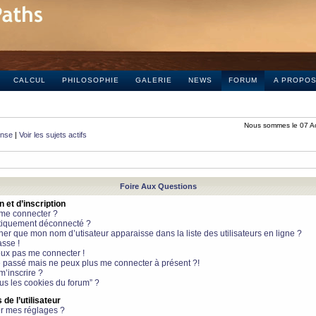
CALCUL
PHILOSOPHIE
GALERIE
NEWS
FORUM
A PROPO
Nous sommes le 07 A
onse
|
Voir les sujets actifs
Foire Aux Questions
et d’inscription
 me connecter ?
tiquement déconnecté ?
 que mon nom d’utisateur apparaisse dans la liste des utilisateurs en ligne ?
sse !
peux pas me connecter !
le passé mais ne peux plus me connecter à présent ?!
m’inscrire ?
ous les cookies du forum” ?
de l’utilisateur
r mes réglages ?