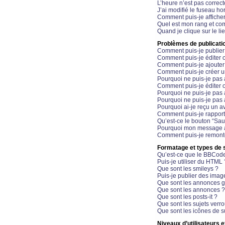
L’heure n’est pas correct
J’ai modifié le fuseau hor
Comment puis-je affiche
Quel est mon rang et com
Quand je clique sur le li
Problèmes de publicati
Comment puis-je publier
Comment puis-je éditer
Comment puis-je ajoute
Comment puis-je créer 
Pourquoi ne puis-je pas 
Comment puis-je éditer 
Pourquoi ne puis-je pas
Pourquoi ne puis-je pas 
Pourquoi ai-je reçu un a
Comment puis-je rappor
Qu’est-ce le bouton “Sauv
Pourquoi mon message a-
Comment puis-je remonte
Formatage et types de 
Qu’est-ce que le BBCod
Puis-je utiliser du HTML 
Que sont les smileys ?
Puis-je publier des imag
Que sont les annonces g
Que sont les annonces ?
Que sont les posts-it ?
Que sont les sujets verro
Que sont les icônes de s
Niveaux d’utilisateurs e