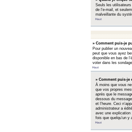
Seuls les utilisateurs
de l’e-mail, et seulem
malveillante du systè
Haut
» Comment puis-je pu
Pour publier un nouveau
peut que vous ayez bes
disponible en bas de l
voter dans les sondage
Haut
» Comment puis-je 
À moins que vous ne 
que vos propres mess
après que le message 
dessous du message l
et l’heure. Ceci n’ap
administrateur a édit
avec une explication
fois que quelqu’un y 
Haut