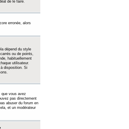
éal de le faire.
ncore erronée, alors
ela dépend du style
 carrés ou de points,
nde, habituellement
haque utilisateur.
à disposition. Si
sons.
s que vous avez
 pouvez pas directement
 pas abuser du forum en
ela, et un modérateur
?