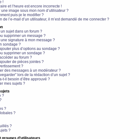
e !
aire et l’heure est encore incorrecte !
r une image sous mon nom d’utilisateur ?
ment puis-je le modifier ?
en de l’e-mail d’un utilisateur, il m’est demandé de me connecter ?
on
 un sujet dans un forum ?
 ou supprimer un message ?
r une signature à mon message ?
un sondage ?
ajouter plus d’options au sondage ?
ou supprimer un sondage ?
 accéder au forum ?
ajouter de pièces jointes ?
vertissement ?
ter des messages à un modérateur ?
egarder” lors de la rédaction d’un sujet ?
t-il besoin d’être approuvé ?
r mes sujets ?
sujets
e ?
?
es ?
lobales ?
uillés ?
ujets ?
t groupes d’utilisateurs