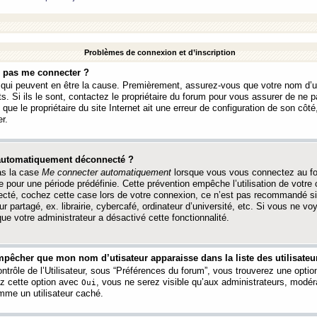
Problèmes de connexion et d’inscription
e pas me connecter ?
s qui peuvent en être la cause. Premièrement, assurez-vous que votre nom d’ut
s. Si ils le sont, contactez le propriétaire du forum pour vous assurer de ne pa
ue le propriétaire du site Internet ait une erreur de configuration de son côté, 
r.
 automatiquement déconnecté ?
as la case
Me connecter automatiquement
lorsque vous vous connectez au f
 pour une période prédéfinie. Cette prévention empêche l’utilisation de votre
necté, cochez cette case lors de votre connexion, ce n’est pas recommandé s
ur partagé, ex. librairie, cybercafé, ordinateur d’université, etc. Si vous ne v
que votre administrateur a désactivé cette fonctionnalité.
pêcher que mon nom d’utisateur apparaisse dans la liste des utilisateur
trôle de l’Utilisateur, sous “Préférences du forum”, vous trouverez une opti
ez cette option avec
, vous ne serez visible qu’aux administrateurs, mod
Oui
me un utilisateur caché.