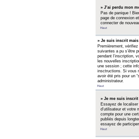
» J’ai perdu mon mo
Pas de panique ! Bien
page de connexion et
connecter de nouvea
Haut
» Je suis inscrit mai
Premièrement, vérifiez 
suivantes a pu s’être 
pendant l’inscription,
les nouvelles inscripti
une session ; cette inf
insctructions. Si vous 
avoir été pris pour un 
administrateur.
Haut
» Je me suis inscri
Essayez de localiser 
d’utilisateur et votr
compte pour une certa
publiés depuis longte
essayez de participe
Haut