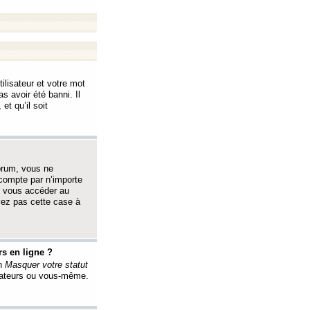
ilisateur et votre mot
s avoir été banni. Il
et qu’il soit
orum, vous ne
 compte par n’importe
i vous accéder au
oyez pas cette case à
s en ligne ?
on
Masquer votre statut
érateurs ou vous-même.