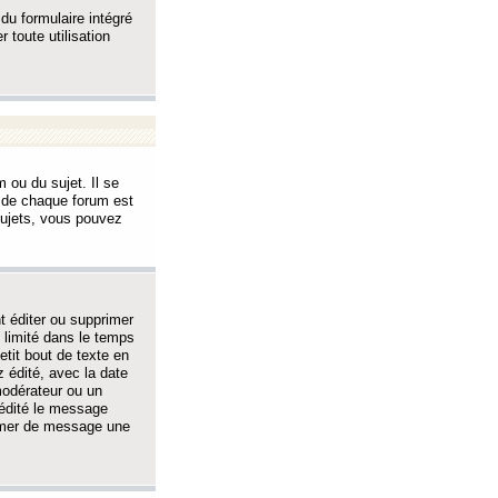
 du formulaire intégré
 toute utilisation
 ou du sujet. Il se
s de chaque forum est
sujets, vous pouvez
 éditer ou supprimer
 limité dans le temps
tit bout de texte en
 édité, avec la date
 modérateur ou un
 édité le message
rimer de message une