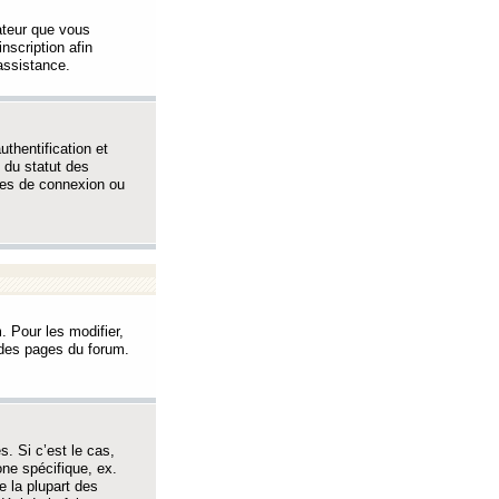
sateur que vous
inscription afin
assistance.
thentification et
 du statut des
èmes de connexion ou
. Pour les modifier,
t des pages du forum.
s. Si c’est le cas,
one spécifique, ex.
e la plupart des