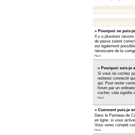
» Pourquoi ne puis-j
Il y a plusieurs raison
de passe soient correct
est également possible q
nécessaire de la corrige
Haut
» Pourquoi suis-je
Si vous ne cochez p
resterez connecté que
qui. Pour rester con
forum par un ordinate
cocher, cela signifie 
Haut
» Comment puis-je em
Dans le Panneau de Con
en ligne
, si vous activ
Vous serez compté com
Haut