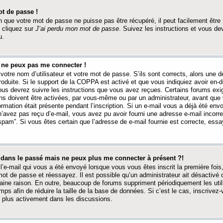
t de passe !
 que votre mot de passe ne puisse pas être récupéré, il peut facilement être ré
 cliquez sur
J’ai perdu mon mot de passe
. Suivez les instructions et vous de
u.
s ne peux pas me connecter !
votre nom d’utilisateur et votre mot de passe. S’ils sont corrects, alors une
produite. Si le support de la COPPA est activé et que vous indiquiez avoir en
 vous devrez suivre les instructions que vous avez reçues. Certains forums ex
ons doivent être activées, par vous-même ou par un administrateur, avant que 
ormation était présente pendant l’inscription. Si un e-mail vous a déjà été env
n’avez pas reçu d’e-mail, vous avez pu avoir fourni une adresse e-mail incorre
“spam”. Si vous êtes certain que l’adresse de e-mail fournie est correcte, ess
t dans le passé mais ne peux plus me connecter à présent ?!
l’e-mail qui vous a été envoyé lorsque vous vous êtes inscrit la première fois
e mot de passe et réessayez. Il est possible qu’un administrateur ait désactivé 
ine raison. En outre, beaucoup de forums suppriment périodiquement les utili
mps afin de réduire la taille de la base de données. Si c’est le cas, inscrive
r plus activement dans les discussions.