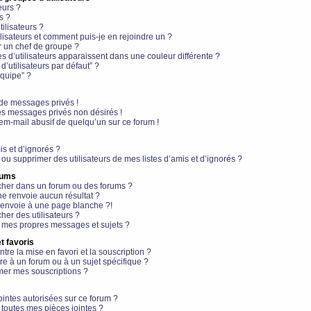
eurs ?
s ?
ilisateurs ?
lisateurs et comment puis-je en rejoindre un ?
 un chef de groupe ?
s d’utilisateurs apparaissent dans une couleur différente ?
’utilisateurs par défaut” ?
équipe” ?
de messages privés !
es messages privés non désirés !
em-mail abusif de quelqu’un sur ce forum !
is et d’ignorés ?
ou supprimer des utilisateurs de mes listes d’amis et d’ignorés ?
rums
her dans un forum ou des forums ?
e renvoie aucun résultat ?
envoie à une page blanche ?!
er des utilisateurs ?
 mes propres messages et sujets ?
t favoris
ntre la mise en favori et la souscription ?
e à un forum ou à un sujet spécifique ?
er mes souscriptions ?
ointes autorisées sur ce forum ?
toutes mes pièces jointes ?