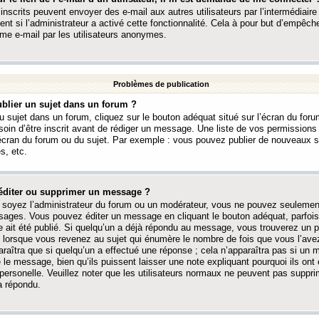
 inscrits peuvent envoyer des e-mail aux autres utilisateurs par l’intermédiaire
ent si l’administrateur a activé cette fonctionnalité. Cela à pour but d’empêcher
me e-mail par les utilisateurs anonymes.
Problèmes de publication
blier un sujet dans un forum ?
 sujet dans un forum, cliquez sur le bouton adéquat situé sur l’écran du forum
oin d’être inscrit avant de rédiger un message. Une liste de vos permission
’écran du forum ou du sujet. Par exemple : vous pouvez publier de nouveaux 
s, etc.
éditer ou supprimer un message ?
soyez l’administrateur du forum ou un modérateur, vous ne pouvez seulement
ages. Vous pouvez éditer un message en cliquant le bouton adéquat, parfois
ait été publié. Si quelqu’un a déjà répondu au message, vous trouverez un pe
orsque vous revenez au sujet qui énumère le nombre de fois que vous l’avez
paraîtra que si quelqu’un a effectué une réponse ; cela n’apparaîtra pas si un
é le message, bien qu’ils puissent laisser une note expliquant pourquoi ils ont
 personelle. Veuillez noter que les utilisateurs normaux ne peuvent pas supp
a répondu.