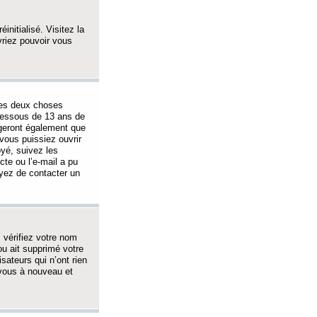
initialisé. Visitez la
vriez pouvoir vous
 des deux choses
-dessous de 13 ans de
igeront également que
vous puissiez ouvrir
oyé, suivez les
cte ou l’e-mail a pu
ayez de contacter un
, vérifiez votre nom
ou ait supprimé votre
sateurs qui n’ont rien
z-vous à nouveau et