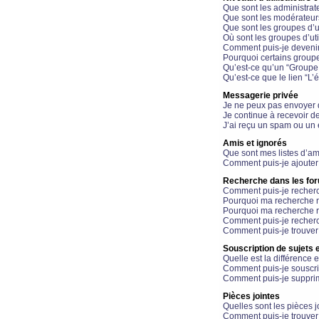
Que sont les administrat
Que sont les modérateur
Que sont les groupes d’ut
Où sont les groupes d’uti
Comment puis-je devenir
Pourquoi certains groupe
Qu’est-ce qu’un “Groupe d
Qu’est-ce que le lien “L’
Messagerie privée
Je ne peux pas envoyer 
Je continue à recevoir d
J’ai reçu un spam ou un 
Amis et ignorés
Que sont mes listes d’am
Comment puis-je ajouter 
Recherche dans les fo
Comment puis-je recherc
Pourquoi ma recherche n
Pourquoi ma recherche r
Comment puis-je recherch
Comment puis-je trouver
Souscription de sujets e
Quelle est la différence e
Comment puis-je souscrir
Comment puis-je supprim
Pièces jointes
Quelles sont les pièces j
Comment puis-je trouver 