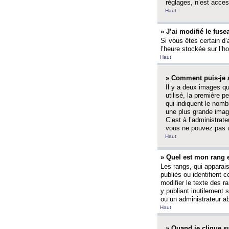
réglages, n’est access
Haut
» J’ai modifié le fuse
Si vous êtes certain d’
l’heure stockée sur l’ho
Haut
» Comment puis-je a
Il y a deux images q
utilisé, la première 
qui indiquent le nom
une plus grande image
C’est à l’administrate
vous ne pouvez pas ut
Haut
» Quel est mon rang 
Les rangs, qui apparai
publiés ou identifient 
modifier le texte des r
y publiant inutilement
ou un administrateur 
Haut
» Quand je clique su