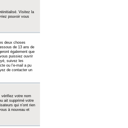
initialisé. Visitez la
vriez pouvoir vous
 des deux choses
-dessous de 13 ans de
igeront également que
vous puissiez ouvrir
oyé, suivez les
cte ou l’e-mail a pu
ayez de contacter un
, vérifiez votre nom
ou ait supprimé votre
sateurs qui n’ont rien
z-vous à nouveau et