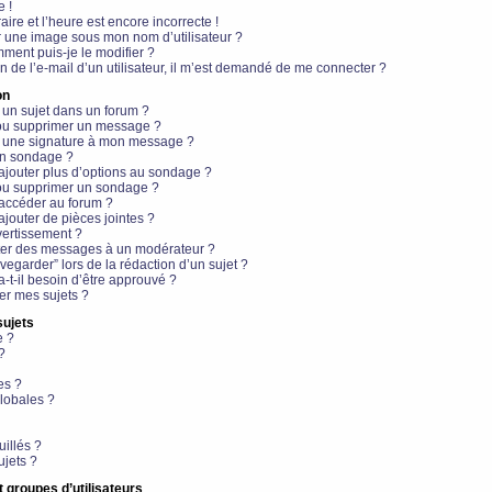
e !
aire et l’heure est encore incorrecte !
r une image sous mon nom d’utilisateur ?
ment puis-je le modifier ?
en de l’e-mail d’un utilisateur, il m’est demandé de me connecter ?
on
 un sujet dans un forum ?
 ou supprimer un message ?
r une signature à mon message ?
un sondage ?
ajouter plus d’options au sondage ?
ou supprimer un sondage ?
 accéder au forum ?
ajouter de pièces jointes ?
vertissement ?
ter des messages à un modérateur ?
egarder” lors de la rédaction d’un sujet ?
t-il besoin d’être approuvé ?
r mes sujets ?
sujets
e ?
?
es ?
lobales ?
uillés ?
ujets ?
t groupes d’utilisateurs