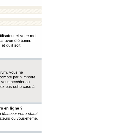
ilisateur et votre mot
s avoir été banni. Il
et qu’il soit
orum, vous ne
 compte par n’importe
i vous accéder au
oyez pas cette case à
s en ligne ?
on
Masquer votre statut
érateurs ou vous-même.