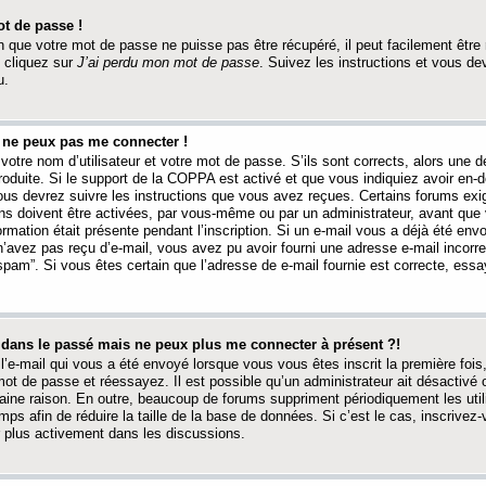
t de passe !
 que votre mot de passe ne puisse pas être récupéré, il peut facilement être ré
 cliquez sur
J’ai perdu mon mot de passe
. Suivez les instructions et vous de
u.
s ne peux pas me connecter !
votre nom d’utilisateur et votre mot de passe. S’ils sont corrects, alors une
produite. Si le support de la COPPA est activé et que vous indiquiez avoir en
 vous devrez suivre les instructions que vous avez reçues. Certains forums ex
ons doivent être activées, par vous-même ou par un administrateur, avant que 
ormation était présente pendant l’inscription. Si un e-mail vous a déjà été env
n’avez pas reçu d’e-mail, vous avez pu avoir fourni une adresse e-mail incorre
“spam”. Si vous êtes certain que l’adresse de e-mail fournie est correcte, ess
t dans le passé mais ne peux plus me connecter à présent ?!
l’e-mail qui vous a été envoyé lorsque vous vous êtes inscrit la première fois
e mot de passe et réessayez. Il est possible qu’un administrateur ait désactivé 
ine raison. En outre, beaucoup de forums suppriment périodiquement les utili
mps afin de réduire la taille de la base de données. Si c’est le cas, inscrive
r plus activement dans les discussions.