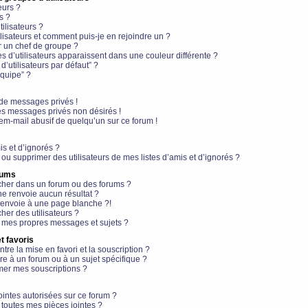
eurs ?
s ?
ilisateurs ?
lisateurs et comment puis-je en rejoindre un ?
 un chef de groupe ?
s d’utilisateurs apparaissent dans une couleur différente ?
’utilisateurs par défaut” ?
équipe” ?
de messages privés !
es messages privés non désirés !
em-mail abusif de quelqu’un sur ce forum !
is et d’ignorés ?
ou supprimer des utilisateurs de mes listes d’amis et d’ignorés ?
rums
her dans un forum ou des forums ?
e renvoie aucun résultat ?
envoie à une page blanche ?!
er des utilisateurs ?
 mes propres messages et sujets ?
t favoris
ntre la mise en favori et la souscription ?
e à un forum ou à un sujet spécifique ?
er mes souscriptions ?
ointes autorisées sur ce forum ?
toutes mes pièces jointes ?