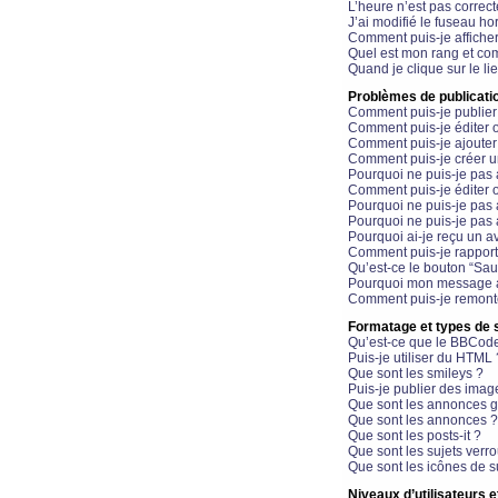
L’heure n’est pas correct
J’ai modifié le fuseau hor
Comment puis-je affiche
Quel est mon rang et com
Quand je clique sur le li
Problèmes de publicati
Comment puis-je publier
Comment puis-je éditer
Comment puis-je ajoute
Comment puis-je créer 
Pourquoi ne puis-je pas 
Comment puis-je éditer 
Pourquoi ne puis-je pas
Pourquoi ne puis-je pas 
Pourquoi ai-je reçu un a
Comment puis-je rappor
Qu’est-ce le bouton “Sauv
Pourquoi mon message a-
Comment puis-je remonte
Formatage et types de 
Qu’est-ce que le BBCod
Puis-je utiliser du HTML 
Que sont les smileys ?
Puis-je publier des imag
Que sont les annonces g
Que sont les annonces ?
Que sont les posts-it ?
Que sont les sujets verro
Que sont les icônes de s
Niveaux d’utilisateurs e