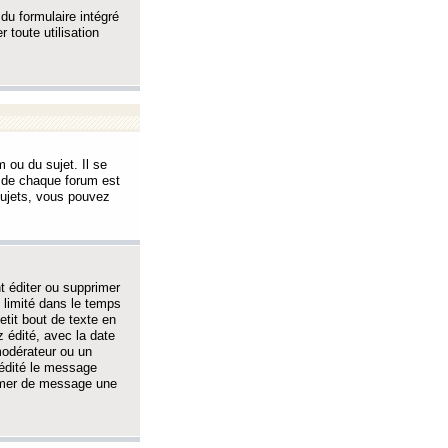
 du formulaire intégré
 toute utilisation
 ou du sujet. Il se
s de chaque forum est
sujets, vous pouvez
 éditer ou supprimer
 limité dans le temps
tit bout de texte en
 édité, avec la date
 modérateur ou un
 édité le message
rimer de message une