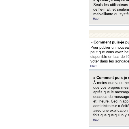
Seuls les utilisateurs
de l’e-mail, et seulem
malveillante du systè
Haut
» Comment puis-je pu
Pour publier un nouveau
peut que vous ayez bes
disponible en bas de l
voter dans les sondage
Haut
» Comment puis-je 
À moins que vous ne 
que vos propres mess
après que le message 
dessous du message l
et l’heure. Ceci n’ap
administrateur a édit
avec une explication
fois que quelqu’un y 
Haut