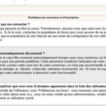
Problèmes de connexion et d’inscription
e pas me connecter ?
s qui peuvent en être la cause. Premièrement, assurez-vous que votre nom d’ut
s. Si ils le sont, contactez le propriétaire du forum pour vous assurer de ne pa
ue le propriétaire du site Internet ait une erreur de configuration de son côté, 
r.
 automatiquement déconnecté ?
as la case
Me connecter automatiquement
lorsque vous vous connectez au f
 pour une période prédéfinie. Cette prévention empêche l’utilisation de votre
necté, cochez cette case lors de votre connexion, ce n’est pas recommandé s
ur partagé, ex. librairie, cybercafé, ordinateur d’université, etc. Si vous ne v
que votre administrateur a désactivé cette fonctionnalité.
pêcher que mon nom d’utisateur apparaisse dans la liste des utilisateur
trôle de l’Utilisateur, sous “Préférences du forum”, vous trouverez une opti
ez cette option avec
, vous ne serez visible qu’aux administrateurs, mod
Oui
me un utilisateur caché.