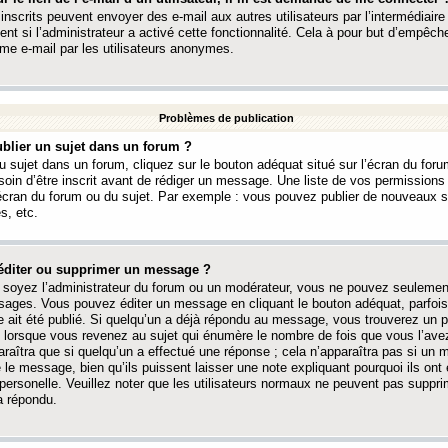
 inscrits peuvent envoyer des e-mail aux autres utilisateurs par l’intermédiaire
ent si l’administrateur a activé cette fonctionnalité. Cela à pour but d’empêcher
me e-mail par les utilisateurs anonymes.
Problèmes de publication
blier un sujet dans un forum ?
 sujet dans un forum, cliquez sur le bouton adéquat situé sur l’écran du forum
oin d’être inscrit avant de rédiger un message. Une liste de vos permission
’écran du forum ou du sujet. Par exemple : vous pouvez publier de nouveaux 
s, etc.
éditer ou supprimer un message ?
soyez l’administrateur du forum ou un modérateur, vous ne pouvez seulement
ages. Vous pouvez éditer un message en cliquant le bouton adéquat, parfois
ait été publié. Si quelqu’un a déjà répondu au message, vous trouverez un pe
orsque vous revenez au sujet qui énumère le nombre de fois que vous l’avez
paraîtra que si quelqu’un a effectué une réponse ; cela n’apparaîtra pas si un
é le message, bien qu’ils puissent laisser une note expliquant pourquoi ils ont
 personelle. Veuillez noter que les utilisateurs normaux ne peuvent pas supp
a répondu.