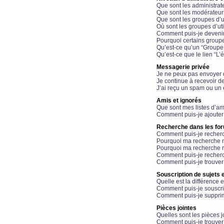
Que sont les administrat
Que sont les modérateur
Que sont les groupes d’ut
Où sont les groupes d’uti
Comment puis-je devenir
Pourquoi certains groupe
Qu’est-ce qu’un “Groupe d
Qu’est-ce que le lien “L’
Messagerie privée
Je ne peux pas envoyer 
Je continue à recevoir d
J’ai reçu un spam ou un 
Amis et ignorés
Que sont mes listes d’am
Comment puis-je ajouter 
Recherche dans les fo
Comment puis-je recherc
Pourquoi ma recherche n
Pourquoi ma recherche r
Comment puis-je recherch
Comment puis-je trouver
Souscription de sujets e
Quelle est la différence e
Comment puis-je souscrir
Comment puis-je supprim
Pièces jointes
Quelles sont les pièces j
Comment puis-je trouver 