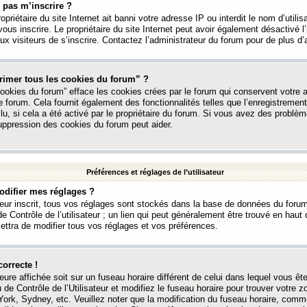
 pas m’inscrire ?
ropriétaire du site Internet ait banni votre adresse IP ou interdit le nom d’utili
vous inscrire. Le propriétaire du site Internet peut avoir également désactivé l’
 visiteurs de s’inscrire. Contactez l’administrateur du forum pour de plus d’
rimer tous les cookies du forum” ?
ookies du forum” efface les cookies crées par le forum qui conservent votre au
e forum. Cela fournit également des fonctionnalités telles que l’enregistrement
u, si cela a été activé par le propriétaire du forum. Si vous avez des probl
uppression des cookies du forum peut aider.
Préférences et réglages de l’utilisateur
difier mes réglages ?
teur inscrit, tous vos réglages sont stockés dans la base de données du forum
e Contrôle de l’utilisateur ; un lien qui peut généralement être trouvé en hau
tra de modifier tous vos réglages et vos préférences.
correcte !
heure affichée soit sur un fuseau horaire différent de celui dans lequel vous ête
 de Contrôle de l’Utilisateur et modifiez le fuseau horaire pour trouver votre z
ork, Sydney, etc. Veuillez noter que la modification du fuseau horaire, comm