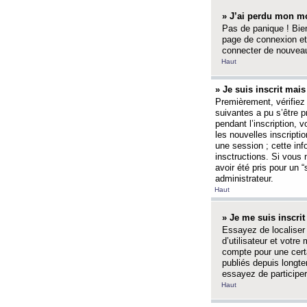
» J’ai perdu mon mo
Pas de panique ! Bien
page de connexion et
connecter de nouvea
Haut
» Je suis inscrit mai
Premièrement, vérifiez 
suivantes a pu s’être 
pendant l’inscription,
les nouvelles inscripti
une session ; cette inf
insctructions. Si vous 
avoir été pris pour un 
administrateur.
Haut
» Je me suis inscri
Essayez de localiser 
d’utilisateur et votr
compte pour une certa
publiés depuis longte
essayez de participe
Haut