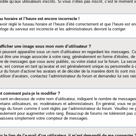
ible qu’aux utilisateurs inscrits. Si vous n’êtes pas inscrit, c’est le moment id
au horaire et l’heure est encore incorrecte !
avoir réglé le fuseau horaire et l’heure d’été correctement et que l’heure est e
rloge du serveur est incorrecte et les administrateurs devront la corriger.
fficher une image sous mon nom d’utilisateur ?
ui peuvent apparaître sous un nom d’utilisateur en regardant les messages. C
peut être une image associée à votre rang, généralement en forme d’étoiles, de
bre de messages que vous avez publiés, ou votre statut sur le forum. La seco
, est connue en tant qu’avatar et est généralement unique ou personnelle à c
ur du forum d’activer les avatars et de décider de la manière dont ils sont mis 
iliser d’avatars, contactez l’administrateur du forum et demandez lui ses rai
et comment puis-je le modifier ?
ssent en-dessous de votre nom d’utilisateur, indiquent le nombre de message
certains utilisateurs, ex. modérateurs et administateurs. En général, vous ne
angs du forum comme il sont réglés par l’administrateur du forum. Veuillez ne
 seulement pour augmenter votre rang. Beaucoup de forums ne toléreront pas c
abaissera simplement votre compteur de messages.
r le lien de l’e-mail d’un utilisateur, il m’est demandé de me connecter 