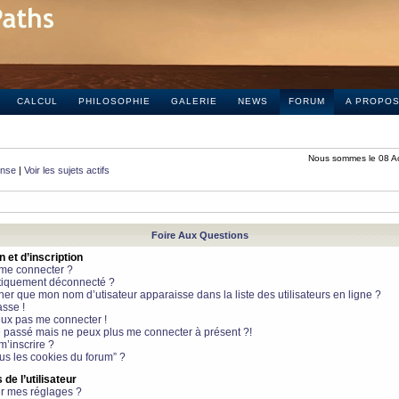
CALCUL
PHILOSOPHIE
GALERIE
NEWS
FORUM
A PROPO
Nous sommes le 08 A
onse
|
Voir les sujets actifs
Foire Aux Questions
et d’inscription
 me connecter ?
tiquement déconnecté ?
 que mon nom d’utisateur apparaisse dans la liste des utilisateurs en ligne ?
sse !
peux pas me connecter !
le passé mais ne peux plus me connecter à présent ?!
m’inscrire ?
ous les cookies du forum” ?
de l’utilisateur
r mes réglages ?