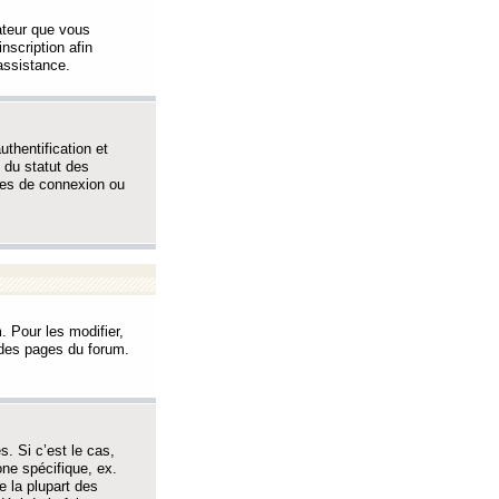
sateur que vous
inscription afin
assistance.
thentification et
 du statut des
èmes de connexion ou
. Pour les modifier,
t des pages du forum.
s. Si c’est le cas,
one spécifique, ex.
e la plupart des