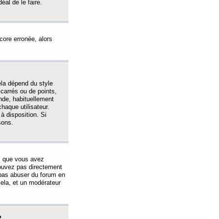
éal de le faire.
ncore erronée, alors
ela dépend du style
 carrés ou de points,
nde, habituellement
haque utilisateur.
à disposition. Si
sons.
s que vous avez
 pouvez pas directement
 pas abuser du forum en
ela, et un modérateur
?