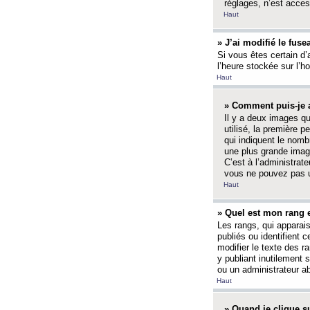
réglages, n’est access
Haut
» J’ai modifié le fuse
Si vous êtes certain d’
l’heure stockée sur l’ho
Haut
» Comment puis-je a
Il y a deux images q
utilisé, la première 
qui indiquent le nom
une plus grande image
C’est à l’administrate
vous ne pouvez pas ut
Haut
» Quel est mon rang 
Les rangs, qui apparai
publiés ou identifient 
modifier le texte des r
y publiant inutilement
ou un administrateur 
Haut
» Quand je clique su