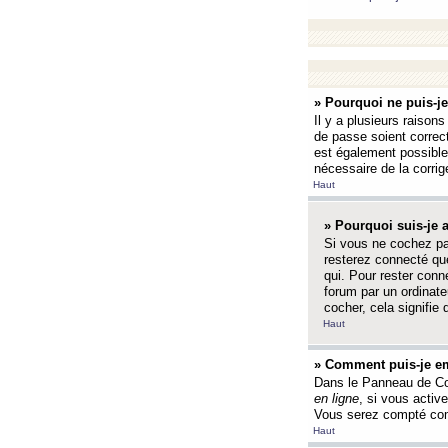
» Pourquoi ne puis-j
Il y a plusieurs raison
de passe soient correct
est également possible q
nécessaire de la corrige
Haut
» Pourquoi suis-je
Si vous ne cochez p
resterez connecté que
qui. Pour rester con
forum par un ordinate
cocher, cela signifie 
Haut
» Comment puis-je em
Dans le Panneau de Con
en ligne
, si vous activ
Vous serez compté com
Haut