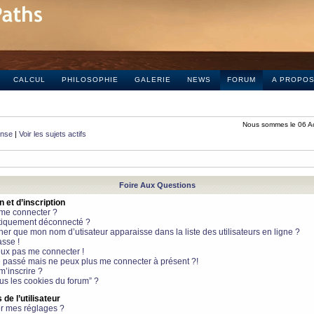
CALCUL
PHILOSOPHIE
GALERIE
NEWS
FORUM
A PROPO
Nous sommes le 06 A
onse
|
Voir les sujets actifs
Foire Aux Questions
et d’inscription
 me connecter ?
tiquement déconnecté ?
 que mon nom d’utisateur apparaisse dans la liste des utilisateurs en ligne ?
sse !
peux pas me connecter !
le passé mais ne peux plus me connecter à présent ?!
m’inscrire ?
ous les cookies du forum” ?
de l’utilisateur
r mes réglages ?