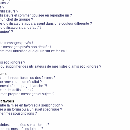
eurs ?
s ?
ilisateurs ?
lisateurs et comment puis-je en rejoindre un ?
 un chef de groupe ?
s d’utilisateurs apparaissent dans une couleur différente ?
’utilisateurs par défaut” ?
équipe” ?
de messages privés !
es messages privés non désirés !
em-mail abusif de quelqu’un sur ce forum !
is et d’ignorés ?
ou supprimer des utilisateurs de mes listes d’amis et d’ignorés ?
rums
her dans un forum ou des forums ?
e renvoie aucun résultat ?
envoie à une page blanche ?!
er des utilisateurs ?
 mes propres messages et sujets ?
t favoris
ntre la mise en favori et la souscription ?
e à un forum ou à un sujet spécifique ?
er mes souscriptions ?
ointes autorisées sur ce forum ?
toutes mes pièces jointes ?