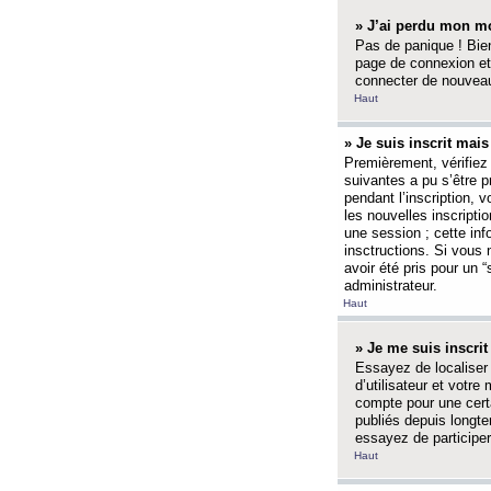
» J’ai perdu mon mo
Pas de panique ! Bien
page de connexion et
connecter de nouvea
Haut
» Je suis inscrit mai
Premièrement, vérifiez 
suivantes a pu s’être 
pendant l’inscription,
les nouvelles inscripti
une session ; cette inf
insctructions. Si vous 
avoir été pris pour un 
administrateur.
Haut
» Je me suis inscri
Essayez de localiser 
d’utilisateur et votr
compte pour une certa
publiés depuis longte
essayez de participe
Haut