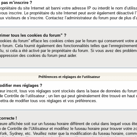
 pas m’inscrire ?
ropriétaire du site Internet ait banni votre adresse IP ou interdit le nom d’utili
vous inscrire. Le propriétaire du site Internet peut avoir également désactivé l’
 visiteurs de s’inscrire. Contactez l’administrateur du forum pour de plus d’
rimer tous les cookies du forum” ?
ookies du forum” efface les cookies crées par le forum qui conservent votre au
e forum. Cela fournit également des fonctionnalités telles que l’enregistrement
u, si cela a été activé par le propriétaire du forum. Si vous avez des probl
uppression des cookies du forum peut aider.
Préférences et réglages de l’utilisateur
difier mes réglages ?
teur inscrit, tous vos réglages sont stockés dans la base de données du forum
e Contrôle de l’utilisateur ; un lien qui peut généralement être trouvé en hau
tra de modifier tous vos réglages et vos préférences.
correcte !
heure affichée soit sur un fuseau horaire différent de celui dans lequel vous ête
 de Contrôle de l’Utilisateur et modifiez le fuseau horaire pour trouver votre z
ork, Sydney, etc. Veuillez noter que la modification du fuseau horaire, comm