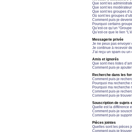
Que sont les administrat
Que sont les modérateur
Que sont les groupes d’ut
Où sont les groupes d’uti
Comment puis-je devenir
Pourquoi certains groupe
Qu’est-ce qu’un “Groupe d
Qu’est-ce que le lien “L’
Messagerie privée
Je ne peux pas envoyer 
Je continue à recevoir d
J’ai reçu un spam ou un 
Amis et ignorés
Que sont mes listes d’am
Comment puis-je ajouter 
Recherche dans les fo
Comment puis-je recherc
Pourquoi ma recherche n
Pourquoi ma recherche r
Comment puis-je recherch
Comment puis-je trouver
Souscription de sujets e
Quelle est la différence e
Comment puis-je souscrir
Comment puis-je supprim
Pièces jointes
Quelles sont les pièces j
Comment puis-je trouver 