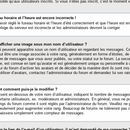
ible qu’aux utilisateurs inscrits. Si vous n’êtes pas inscrit, c’est le moment id
au horaire et l’heure est encore incorrecte !
avoir réglé le fuseau horaire et l’heure d’été correctement et que l’heure est e
rloge du serveur est incorrecte et les administrateurs devront la corriger.
fficher une image sous mon nom d’utilisateur ?
ui peuvent apparaître sous un nom d’utilisateur en regardant les messages. C
peut être une image associée à votre rang, généralement en forme d’étoiles, de
bre de messages que vous avez publiés, ou votre statut sur le forum. La seco
, est connue en tant qu’avatar et est généralement unique ou personnelle à c
ur du forum d’activer les avatars et de décider de la manière dont ils sont mis 
iliser d’avatars, contactez l’administrateur du forum et demandez lui ses rai
et comment puis-je le modifier ?
ssent en-dessous de votre nom d’utilisateur, indiquent le nombre de message
certains utilisateurs, ex. modérateurs et administateurs. En général, vous ne
angs du forum comme il sont réglés par l’administrateur du forum. Veuillez ne
 seulement pour augmenter votre rang. Beaucoup de forums ne toléreront pas c
abaissera simplement votre compteur de messages.
r le lien de l’e-mail d’un utilisateur, il m’est demandé de me connecter 