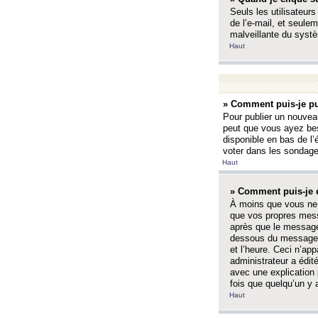
Seuls les utilisateurs
de l’e-mail, et seulem
malveillante du systè
Haut
» Comment puis-je pu
Pour publier un nouveau
peut que vous ayez bes
disponible en bas de l
voter dans les sondage
Haut
» Comment puis-je 
À moins que vous ne 
que vos propres mess
après que le message 
dessous du message l
et l’heure. Ceci n’ap
administrateur a édit
avec une explication
fois que quelqu’un y 
Haut