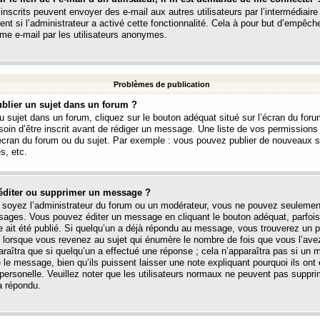
 inscrits peuvent envoyer des e-mail aux autres utilisateurs par l’intermédiaire
ent si l’administrateur a activé cette fonctionnalité. Cela à pour but d’empêcher
me e-mail par les utilisateurs anonymes.
Problèmes de publication
blier un sujet dans un forum ?
 sujet dans un forum, cliquez sur le bouton adéquat situé sur l’écran du forum
oin d’être inscrit avant de rédiger un message. Une liste de vos permission
’écran du forum ou du sujet. Par exemple : vous pouvez publier de nouveaux 
s, etc.
éditer ou supprimer un message ?
soyez l’administrateur du forum ou un modérateur, vous ne pouvez seulement
ages. Vous pouvez éditer un message en cliquant le bouton adéquat, parfois
ait été publié. Si quelqu’un a déjà répondu au message, vous trouverez un pe
orsque vous revenez au sujet qui énumère le nombre de fois que vous l’avez
paraîtra que si quelqu’un a effectué une réponse ; cela n’apparaîtra pas si un
é le message, bien qu’ils puissent laisser une note expliquant pourquoi ils ont
 personelle. Veuillez noter que les utilisateurs normaux ne peuvent pas supp
a répondu.