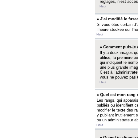
réglages, n’est access
Haut
» J’ai modifié le fuse
Si vous êtes certain d’
l’heure stockée sur l’ho
Haut
» Comment puis-je a
Il y a deux images q
utilisé, la première 
qui indiquent le nom
une plus grande image
C’est à l’administrate
vous ne pouvez pas ut
Haut
» Quel est mon rang 
Les rangs, qui apparai
publiés ou identifient 
modifier le texte des r
y publiant inutilement
ou un administrateur 
Haut
» Quand je clique su