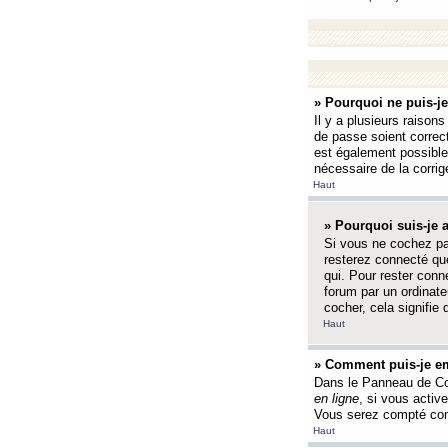
» Pourquoi ne puis-j
Il y a plusieurs raison
de passe soient correct
est également possible q
nécessaire de la corrige
Haut
» Pourquoi suis-je
Si vous ne cochez p
resterez connecté que
qui. Pour rester con
forum par un ordinate
cocher, cela signifie 
Haut
» Comment puis-je em
Dans le Panneau de Con
en ligne
, si vous activ
Vous serez compté com
Haut