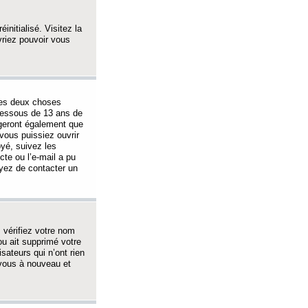
initialisé. Visitez la
vriez pouvoir vous
 des deux choses
-dessous de 13 ans de
igeront également que
vous puissiez ouvrir
oyé, suivez les
cte ou l’e-mail a pu
ayez de contacter un
, vérifiez votre nom
ou ait supprimé votre
sateurs qui n’ont rien
z-vous à nouveau et