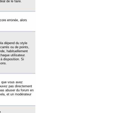
éal de le faire.
ncore erronée, alors
ela dépend du style
 carrés ou de points,
nde, habituellement
haque utilisateur.
à disposition. Si
sons.
s que vous avez
 pouvez pas directement
 pas abuser du forum en
ela, et un modérateur
?