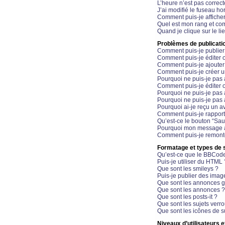
L’heure n’est pas correct
J’ai modifié le fuseau hor
Comment puis-je affiche
Quel est mon rang et com
Quand je clique sur le li
Problèmes de publicati
Comment puis-je publier
Comment puis-je éditer
Comment puis-je ajoute
Comment puis-je créer 
Pourquoi ne puis-je pas 
Comment puis-je éditer 
Pourquoi ne puis-je pas
Pourquoi ne puis-je pas 
Pourquoi ai-je reçu un a
Comment puis-je rappor
Qu’est-ce le bouton “Sauv
Pourquoi mon message a-
Comment puis-je remonte
Formatage et types de 
Qu’est-ce que le BBCod
Puis-je utiliser du HTML 
Que sont les smileys ?
Puis-je publier des imag
Que sont les annonces g
Que sont les annonces ?
Que sont les posts-it ?
Que sont les sujets verro
Que sont les icônes de s
Niveaux d’utilisateurs e