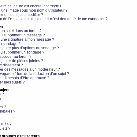
e !
aire et l’heure est encore incorrecte !
r une image sous mon nom d’utilisateur ?
ment puis-je le modifier ?
en de l’e-mail d’un utilisateur, il m’est demandé de me connecter ?
on
 un sujet dans un forum ?
 ou supprimer un message ?
r une signature à mon message ?
un sondage ?
ajouter plus d’options au sondage ?
ou supprimer un sondage ?
 accéder au forum ?
ajouter de pièces jointes ?
vertissement ?
ter des messages à un modérateur ?
egarder” lors de la rédaction d’un sujet ?
t-il besoin d’être approuvé ?
r mes sujets ?
sujets
e ?
?
es ?
lobales ?
uillés ?
ujets ?
t groupes d’utilisateurs