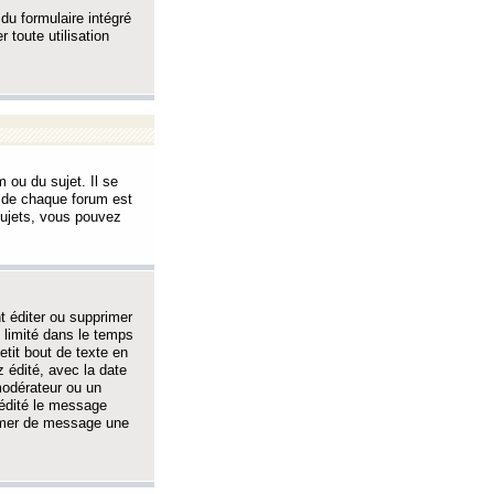
 du formulaire intégré
 toute utilisation
 ou du sujet. Il se
s de chaque forum est
sujets, vous pouvez
 éditer ou supprimer
 limité dans le temps
tit bout de texte en
 édité, avec la date
 modérateur ou un
 édité le message
rimer de message une