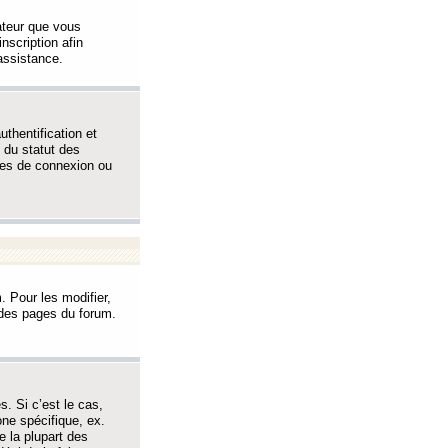
sateur que vous
inscription afin
assistance.
thentification et
 du statut des
èmes de connexion ou
. Pour les modifier,
t des pages du forum.
s. Si c’est le cas,
one spécifique, ex.
e la plupart des