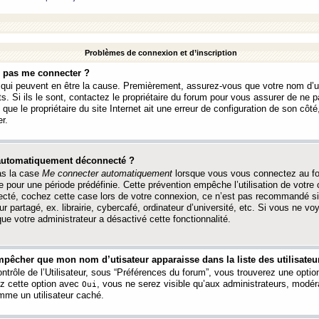
Problèmes de connexion et d’inscription
e pas me connecter ?
s qui peuvent en être la cause. Premièrement, assurez-vous que votre nom d’ut
s. Si ils le sont, contactez le propriétaire du forum pour vous assurer de ne pa
ue le propriétaire du site Internet ait une erreur de configuration de son côté, 
r.
 automatiquement déconnecté ?
as la case
Me connecter automatiquement
lorsque vous vous connectez au f
 pour une période prédéfinie. Cette prévention empêche l’utilisation de votre
necté, cochez cette case lors de votre connexion, ce n’est pas recommandé s
ur partagé, ex. librairie, cybercafé, ordinateur d’université, etc. Si vous ne v
que votre administrateur a désactivé cette fonctionnalité.
pêcher que mon nom d’utisateur apparaisse dans la liste des utilisateur
trôle de l’Utilisateur, sous “Préférences du forum”, vous trouverez une opti
ez cette option avec
, vous ne serez visible qu’aux administrateurs, mod
Oui
me un utilisateur caché.