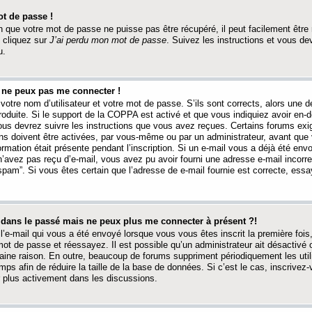
t de passe !
 que votre mot de passe ne puisse pas être récupéré, il peut facilement être ré
 cliquez sur
J’ai perdu mon mot de passe
. Suivez les instructions et vous de
u.
s ne peux pas me connecter !
votre nom d’utilisateur et votre mot de passe. S’ils sont corrects, alors une
produite. Si le support de la COPPA est activé et que vous indiquiez avoir en
 vous devrez suivre les instructions que vous avez reçues. Certains forums ex
ons doivent être activées, par vous-même ou par un administrateur, avant que 
ormation était présente pendant l’inscription. Si un e-mail vous a déjà été env
n’avez pas reçu d’e-mail, vous avez pu avoir fourni une adresse e-mail incorre
“spam”. Si vous êtes certain que l’adresse de e-mail fournie est correcte, ess
t dans le passé mais ne peux plus me connecter à présent ?!
l’e-mail qui vous a été envoyé lorsque vous vous êtes inscrit la première fois
e mot de passe et réessayez. Il est possible qu’un administrateur ait désactivé 
ine raison. En outre, beaucoup de forums suppriment périodiquement les utili
mps afin de réduire la taille de la base de données. Si c’est le cas, inscrive
r plus activement dans les discussions.