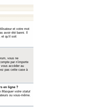
ilisateur et votre mot
s avoir été banni. Il
et qu’il soit
orum, vous ne
 compte par n’importe
i vous accéder au
oyez pas cette case à
s en ligne ?
on
Masquer votre statut
érateurs ou vous-même.