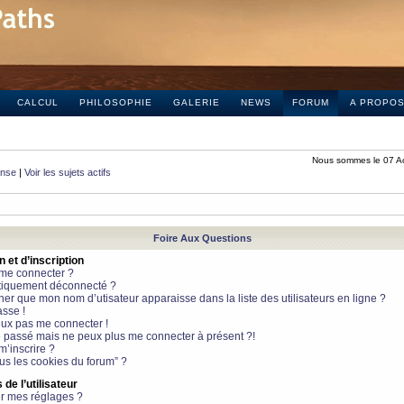
CALCUL
PHILOSOPHIE
GALERIE
NEWS
FORUM
A PROPO
Nous sommes le 07 A
onse
|
Voir les sujets actifs
Foire Aux Questions
et d’inscription
 me connecter ?
tiquement déconnecté ?
 que mon nom d’utisateur apparaisse dans la liste des utilisateurs en ligne ?
sse !
peux pas me connecter !
le passé mais ne peux plus me connecter à présent ?!
m’inscrire ?
ous les cookies du forum” ?
de l’utilisateur
r mes réglages ?