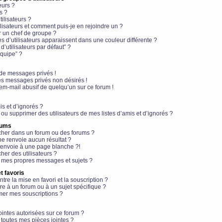
eurs ?
s ?
ilisateurs ?
lisateurs et comment puis-je en rejoindre un ?
 un chef de groupe ?
s d’utilisateurs apparaissent dans une couleur différente ?
’utilisateurs par défaut” ?
équipe” ?
de messages privés !
es messages privés non désirés !
em-mail abusif de quelqu’un sur ce forum !
is et d’ignorés ?
ou supprimer des utilisateurs de mes listes d’amis et d’ignorés ?
rums
her dans un forum ou des forums ?
e renvoie aucun résultat ?
envoie à une page blanche ?!
er des utilisateurs ?
 mes propres messages et sujets ?
t favoris
ntre la mise en favori et la souscription ?
e à un forum ou à un sujet spécifique ?
er mes souscriptions ?
ointes autorisées sur ce forum ?
toutes mes pièces jointes ?