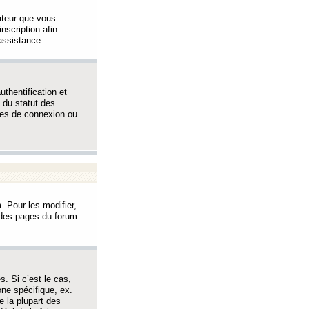
sateur que vous
inscription afin
assistance.
thentification et
 du statut des
èmes de connexion ou
. Pour les modifier,
t des pages du forum.
s. Si c’est le cas,
one spécifique, ex.
e la plupart des