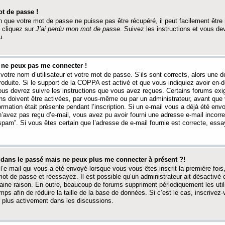
t de passe !
 que votre mot de passe ne puisse pas être récupéré, il peut facilement être ré
 cliquez sur
J’ai perdu mon mot de passe
. Suivez les instructions et vous de
u.
s ne peux pas me connecter !
votre nom d’utilisateur et votre mot de passe. S’ils sont corrects, alors une
produite. Si le support de la COPPA est activé et que vous indiquiez avoir en
 vous devrez suivre les instructions que vous avez reçues. Certains forums ex
ons doivent être activées, par vous-même ou par un administrateur, avant que 
ormation était présente pendant l’inscription. Si un e-mail vous a déjà été env
n’avez pas reçu d’e-mail, vous avez pu avoir fourni une adresse e-mail incorre
“spam”. Si vous êtes certain que l’adresse de e-mail fournie est correcte, ess
t dans le passé mais ne peux plus me connecter à présent ?!
l’e-mail qui vous a été envoyé lorsque vous vous êtes inscrit la première fois
e mot de passe et réessayez. Il est possible qu’un administrateur ait désactivé 
ine raison. En outre, beaucoup de forums suppriment périodiquement les utili
mps afin de réduire la taille de la base de données. Si c’est le cas, inscrive
r plus activement dans les discussions.