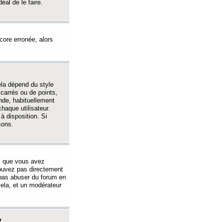
éal de le faire.
ncore erronée, alors
ela dépend du style
 carrés ou de points,
nde, habituellement
haque utilisateur.
à disposition. Si
sons.
s que vous avez
 pouvez pas directement
 pas abuser du forum en
ela, et un modérateur
?