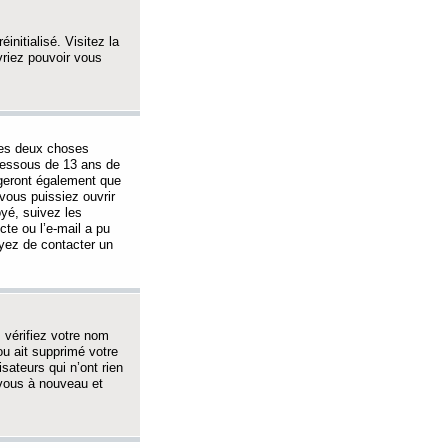
initialisé. Visitez la
vriez pouvoir vous
 des deux choses
-dessous de 13 ans de
igeront également que
vous puissiez ouvrir
oyé, suivez les
cte ou l’e-mail a pu
ayez de contacter un
, vérifiez votre nom
ou ait supprimé votre
sateurs qui n’ont rien
z-vous à nouveau et