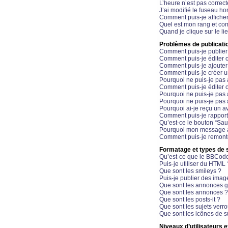
L’heure n’est pas correct
J’ai modifié le fuseau hor
Comment puis-je affiche
Quel est mon rang et com
Quand je clique sur le li
Problèmes de publicati
Comment puis-je publier
Comment puis-je éditer
Comment puis-je ajoute
Comment puis-je créer 
Pourquoi ne puis-je pas 
Comment puis-je éditer 
Pourquoi ne puis-je pas
Pourquoi ne puis-je pas 
Pourquoi ai-je reçu un a
Comment puis-je rappor
Qu’est-ce le bouton “Sauv
Pourquoi mon message a-
Comment puis-je remonte
Formatage et types de 
Qu’est-ce que le BBCod
Puis-je utiliser du HTML 
Que sont les smileys ?
Puis-je publier des imag
Que sont les annonces g
Que sont les annonces ?
Que sont les posts-it ?
Que sont les sujets verro
Que sont les icônes de s
Niveaux d’utilisateurs e