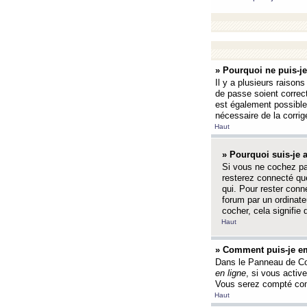
» Pourquoi ne puis-j
Il y a plusieurs raison
de passe soient correct
est également possible q
nécessaire de la corrige
Haut
» Pourquoi suis-je
Si vous ne cochez p
resterez connecté que
qui. Pour rester con
forum par un ordinate
cocher, cela signifie 
Haut
» Comment puis-je em
Dans le Panneau de Con
en ligne
, si vous activ
Vous serez compté com
Haut