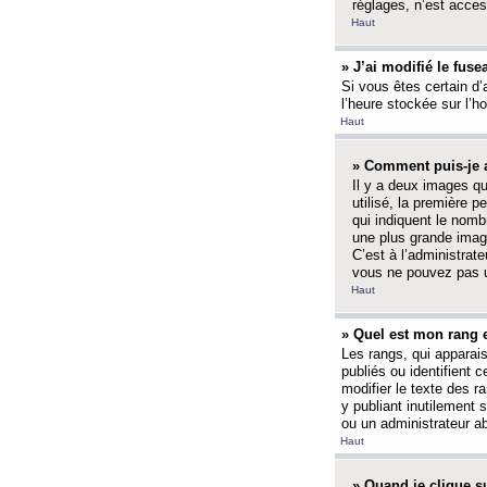
réglages, n’est access
Haut
» J’ai modifié le fuse
Si vous êtes certain d’
l’heure stockée sur l’ho
Haut
» Comment puis-je a
Il y a deux images q
utilisé, la première 
qui indiquent le nom
une plus grande image
C’est à l’administrate
vous ne pouvez pas ut
Haut
» Quel est mon rang 
Les rangs, qui apparai
publiés ou identifient 
modifier le texte des r
y publiant inutilement
ou un administrateur 
Haut
» Quand je clique su