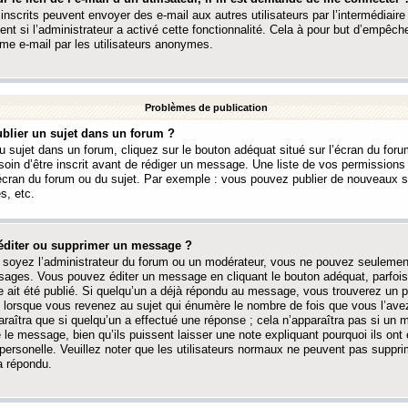
 inscrits peuvent envoyer des e-mail aux autres utilisateurs par l’intermédiaire
ent si l’administrateur a activé cette fonctionnalité. Cela à pour but d’empêcher
me e-mail par les utilisateurs anonymes.
Problèmes de publication
blier un sujet dans un forum ?
 sujet dans un forum, cliquez sur le bouton adéquat situé sur l’écran du forum
oin d’être inscrit avant de rédiger un message. Une liste de vos permission
’écran du forum ou du sujet. Par exemple : vous pouvez publier de nouveaux 
s, etc.
éditer ou supprimer un message ?
soyez l’administrateur du forum ou un modérateur, vous ne pouvez seulement
ages. Vous pouvez éditer un message en cliquant le bouton adéquat, parfois
ait été publié. Si quelqu’un a déjà répondu au message, vous trouverez un pe
orsque vous revenez au sujet qui énumère le nombre de fois que vous l’avez
paraîtra que si quelqu’un a effectué une réponse ; cela n’apparaîtra pas si un
é le message, bien qu’ils puissent laisser une note expliquant pourquoi ils ont
 personelle. Veuillez noter que les utilisateurs normaux ne peuvent pas supp
a répondu.