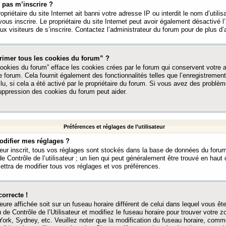
 pas m’inscrire ?
ropriétaire du site Internet ait banni votre adresse IP ou interdit le nom d’utili
vous inscrire. Le propriétaire du site Internet peut avoir également désactivé l’
 visiteurs de s’inscrire. Contactez l’administrateur du forum pour de plus d’
rimer tous les cookies du forum” ?
ookies du forum” efface les cookies crées par le forum qui conservent votre au
e forum. Cela fournit également des fonctionnalités telles que l’enregistrement
u, si cela a été activé par le propriétaire du forum. Si vous avez des probl
uppression des cookies du forum peut aider.
Préférences et réglages de l’utilisateur
difier mes réglages ?
teur inscrit, tous vos réglages sont stockés dans la base de données du forum
e Contrôle de l’utilisateur ; un lien qui peut généralement être trouvé en hau
tra de modifier tous vos réglages et vos préférences.
correcte !
heure affichée soit sur un fuseau horaire différent de celui dans lequel vous ête
 de Contrôle de l’Utilisateur et modifiez le fuseau horaire pour trouver votre z
ork, Sydney, etc. Veuillez noter que la modification du fuseau horaire, comm