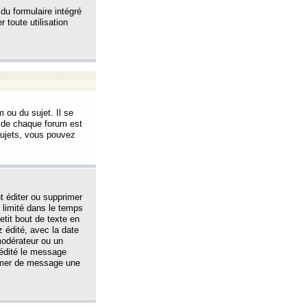
 du formulaire intégré
 toute utilisation
 ou du sujet. Il se
s de chaque forum est
sujets, vous pouvez
 éditer ou supprimer
 limité dans le temps
tit bout de texte en
 édité, avec la date
 modérateur ou un
 édité le message
rimer de message une