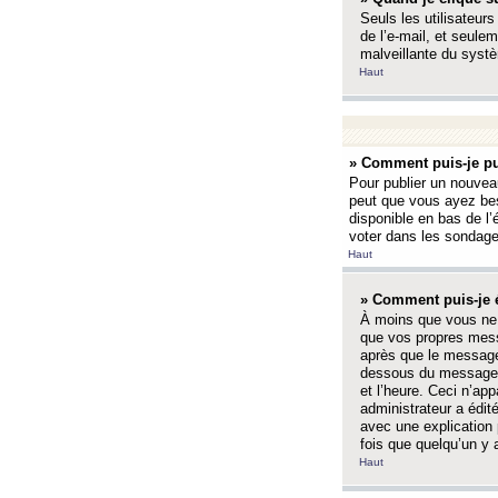
Seuls les utilisateurs
de l’e-mail, et seulem
malveillante du systè
Haut
» Comment puis-je pu
Pour publier un nouveau
peut que vous ayez bes
disponible en bas de l
voter dans les sondage
Haut
» Comment puis-je 
À moins que vous ne 
que vos propres mess
après que le message 
dessous du message l
et l’heure. Ceci n’ap
administrateur a édit
avec une explication
fois que quelqu’un y 
Haut