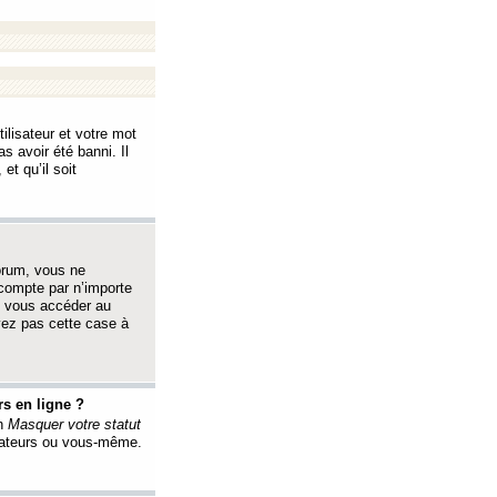
ilisateur et votre mot
s avoir été banni. Il
et qu’il soit
orum, vous ne
 compte par n’importe
i vous accéder au
oyez pas cette case à
s en ligne ?
on
Masquer votre statut
érateurs ou vous-même.