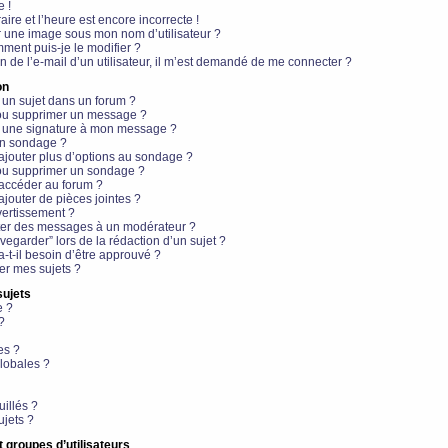
e !
aire et l’heure est encore incorrecte !
r une image sous mon nom d’utilisateur ?
ment puis-je le modifier ?
en de l’e-mail d’un utilisateur, il m’est demandé de me connecter ?
on
 un sujet dans un forum ?
 ou supprimer un message ?
r une signature à mon message ?
un sondage ?
ajouter plus d’options au sondage ?
ou supprimer un sondage ?
 accéder au forum ?
ajouter de pièces jointes ?
vertissement ?
ter des messages à un modérateur ?
egarder” lors de la rédaction d’un sujet ?
t-il besoin d’être approuvé ?
r mes sujets ?
sujets
e ?
?
es ?
lobales ?
uillés ?
ujets ?
t groupes d’utilisateurs