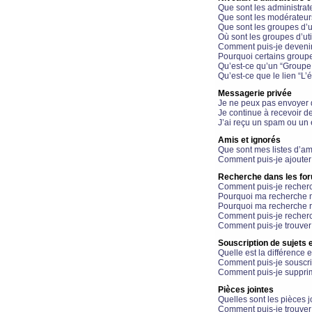
Que sont les administrat
Que sont les modérateur
Que sont les groupes d’ut
Où sont les groupes d’uti
Comment puis-je devenir
Pourquoi certains groupe
Qu’est-ce qu’un “Groupe d
Qu’est-ce que le lien “L’
Messagerie privée
Je ne peux pas envoyer 
Je continue à recevoir d
J’ai reçu un spam ou un 
Amis et ignorés
Que sont mes listes d’am
Comment puis-je ajouter 
Recherche dans les fo
Comment puis-je recherc
Pourquoi ma recherche n
Pourquoi ma recherche r
Comment puis-je recherch
Comment puis-je trouver
Souscription de sujets e
Quelle est la différence e
Comment puis-je souscrir
Comment puis-je supprim
Pièces jointes
Quelles sont les pièces j
Comment puis-je trouver 