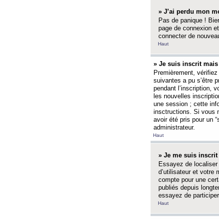
» J’ai perdu mon mo
Pas de panique ! Bien
page de connexion et
connecter de nouvea
Haut
» Je suis inscrit mai
Premièrement, vérifiez 
suivantes a pu s’être 
pendant l’inscription,
les nouvelles inscripti
une session ; cette inf
insctructions. Si vous 
avoir été pris pour un 
administrateur.
Haut
» Je me suis inscri
Essayez de localiser 
d’utilisateur et votr
compte pour une certa
publiés depuis longte
essayez de participe
Haut