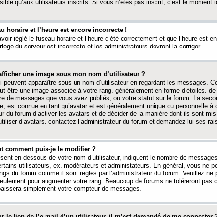
ible qu’aux utilisateurs inscrits. Si vous n’êtes pas inscrit, c’est le moment id
au horaire et l’heure est encore incorrecte !
avoir réglé le fuseau horaire et l’heure d’été correctement et que l’heure est e
rloge du serveur est incorrecte et les administrateurs devront la corriger.
fficher une image sous mon nom d’utilisateur ?
ui peuvent apparaître sous un nom d’utilisateur en regardant les messages. C
peut être une image associée à votre rang, généralement en forme d’étoiles, de
bre de messages que vous avez publiés, ou votre statut sur le forum. La seco
, est connue en tant qu’avatar et est généralement unique ou personnelle à c
ur du forum d’activer les avatars et de décider de la manière dont ils sont mis 
iliser d’avatars, contactez l’administrateur du forum et demandez lui ses rai
et comment puis-je le modifier ?
ssent en-dessous de votre nom d’utilisateur, indiquent le nombre de message
certains utilisateurs, ex. modérateurs et administateurs. En général, vous ne
angs du forum comme il sont réglés par l’administrateur du forum. Veuillez ne
 seulement pour augmenter votre rang. Beaucoup de forums ne toléreront pas c
abaissera simplement votre compteur de messages.
r le lien de l’e-mail d’un utilisateur, il m’est demandé de me connecter 