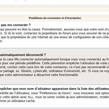
Problèmes de connexion et d’inscription
e pas me connecter ?
s qui peuvent en être la cause. Premièrement, assurez-vous que votre nom d’ut
s. Si ils le sont, contactez le propriétaire du forum pour vous assurer de ne pa
ue le propriétaire du site Internet ait une erreur de configuration de son côté, 
r.
 automatiquement déconnecté ?
as la case
Me connecter automatiquement
lorsque vous vous connectez au f
 pour une période prédéfinie. Cette prévention empêche l’utilisation de votre
necté, cochez cette case lors de votre connexion, ce n’est pas recommandé s
ur partagé, ex. librairie, cybercafé, ordinateur d’université, etc. Si vous ne v
que votre administrateur a désactivé cette fonctionnalité.
pêcher que mon nom d’utisateur apparaisse dans la liste des utilisateur
trôle de l’Utilisateur, sous “Préférences du forum”, vous trouverez une opti
ez cette option avec
, vous ne serez visible qu’aux administrateurs, mod
Oui
me un utilisateur caché.