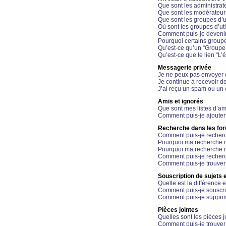
Que sont les administrat
Que sont les modérateur
Que sont les groupes d’ut
Où sont les groupes d’uti
Comment puis-je devenir
Pourquoi certains groupe
Qu’est-ce qu’un “Groupe d
Qu’est-ce que le lien “L’
Messagerie privée
Je ne peux pas envoyer 
Je continue à recevoir d
J’ai reçu un spam ou un 
Amis et ignorés
Que sont mes listes d’am
Comment puis-je ajouter 
Recherche dans les fo
Comment puis-je recherc
Pourquoi ma recherche n
Pourquoi ma recherche r
Comment puis-je recherch
Comment puis-je trouver
Souscription de sujets e
Quelle est la différence e
Comment puis-je souscrir
Comment puis-je supprim
Pièces jointes
Quelles sont les pièces j
Comment puis-je trouver 