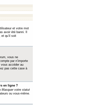
ilisateur et votre mot
s avoir été banni. Il
et qu’il soit
orum, vous ne
 compte par n’importe
i vous accéder au
oyez pas cette case à
s en ligne ?
on
Masquer votre statut
érateurs ou vous-même.