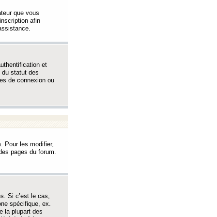
sateur que vous
inscription afin
assistance.
thentification et
 du statut des
èmes de connexion ou
. Pour les modifier,
t des pages du forum.
s. Si c’est le cas,
one spécifique, ex.
e la plupart des