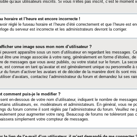
ible qu’aux utilisateurs inscrits. Si vous n’êtes pas inscrit, c’est le moment id
au horaire et l’heure est encore incorrecte !
avoir réglé le fuseau horaire et l’heure d’été correctement et que l’heure est e
rloge du serveur est incorrecte et les administrateurs devront la corriger.
fficher une image sous mon nom d’utilisateur ?
ui peuvent apparaître sous un nom d’utilisateur en regardant les messages. C
peut être une image associée à votre rang, généralement en forme d’étoiles, de
bre de messages que vous avez publiés, ou votre statut sur le forum. La seco
, est connue en tant qu’avatar et est généralement unique ou personnelle à c
ur du forum d’activer les avatars et de décider de la manière dont ils sont mis 
iliser d’avatars, contactez l’administrateur du forum et demandez lui ses rai
et comment puis-je le modifier ?
ssent en-dessous de votre nom d’utilisateur, indiquent le nombre de message
certains utilisateurs, ex. modérateurs et administateurs. En général, vous ne
angs du forum comme il sont réglés par l’administrateur du forum. Veuillez ne
 seulement pour augmenter votre rang. Beaucoup de forums ne toléreront pas c
abaissera simplement votre compteur de messages.
r le lien de l’e-mail d’un utilisateur, il m’est demandé de me connecter 