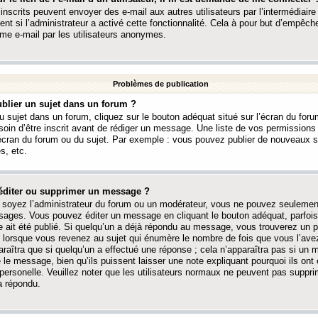
 inscrits peuvent envoyer des e-mail aux autres utilisateurs par l’intermédiaire
ent si l’administrateur a activé cette fonctionnalité. Cela à pour but d’empêcher
me e-mail par les utilisateurs anonymes.
Problèmes de publication
blier un sujet dans un forum ?
 sujet dans un forum, cliquez sur le bouton adéquat situé sur l’écran du forum
oin d’être inscrit avant de rédiger un message. Une liste de vos permission
’écran du forum ou du sujet. Par exemple : vous pouvez publier de nouveaux 
s, etc.
éditer ou supprimer un message ?
soyez l’administrateur du forum ou un modérateur, vous ne pouvez seulement
ages. Vous pouvez éditer un message en cliquant le bouton adéquat, parfois
ait été publié. Si quelqu’un a déjà répondu au message, vous trouverez un pe
orsque vous revenez au sujet qui énumère le nombre de fois que vous l’avez
paraîtra que si quelqu’un a effectué une réponse ; cela n’apparaîtra pas si un
é le message, bien qu’ils puissent laisser une note expliquant pourquoi ils ont
 personelle. Veuillez noter que les utilisateurs normaux ne peuvent pas supp
a répondu.