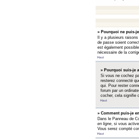
» Pourquoi ne puis-j
Il y a plusieurs raison
de passe soient correct
est également possible q
nécessaire de la corrige
Haut
» Pourquoi suis-je
Si vous ne cochez p
resterez connecté que
qui. Pour rester con
forum par un ordinate
cocher, cela signifie 
Haut
» Comment puis-je em
Dans le Panneau de Con
en ligne
, si vous activ
Vous serez compté com
Haut