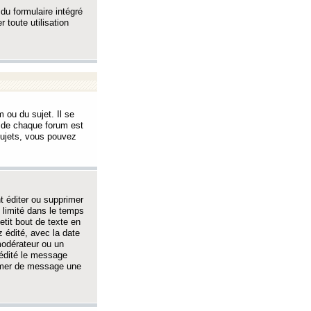
 du formulaire intégré
 toute utilisation
 ou du sujet. Il se
s de chaque forum est
sujets, vous pouvez
 éditer ou supprimer
 limité dans le temps
tit bout de texte en
 édité, avec la date
 modérateur ou un
 édité le message
rimer de message une