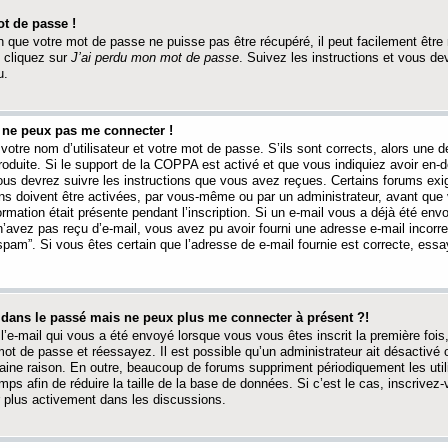
t de passe !
 que votre mot de passe ne puisse pas être récupéré, il peut facilement être ré
 cliquez sur
J’ai perdu mon mot de passe
. Suivez les instructions et vous de
u.
s ne peux pas me connecter !
votre nom d’utilisateur et votre mot de passe. S’ils sont corrects, alors une
produite. Si le support de la COPPA est activé et que vous indiquiez avoir en
 vous devrez suivre les instructions que vous avez reçues. Certains forums ex
ons doivent être activées, par vous-même ou par un administrateur, avant que 
ormation était présente pendant l’inscription. Si un e-mail vous a déjà été env
n’avez pas reçu d’e-mail, vous avez pu avoir fourni une adresse e-mail incorre
“spam”. Si vous êtes certain que l’adresse de e-mail fournie est correcte, ess
t dans le passé mais ne peux plus me connecter à présent ?!
l’e-mail qui vous a été envoyé lorsque vous vous êtes inscrit la première fois
e mot de passe et réessayez. Il est possible qu’un administrateur ait désactivé 
ine raison. En outre, beaucoup de forums suppriment périodiquement les utili
mps afin de réduire la taille de la base de données. Si c’est le cas, inscrive
r plus activement dans les discussions.