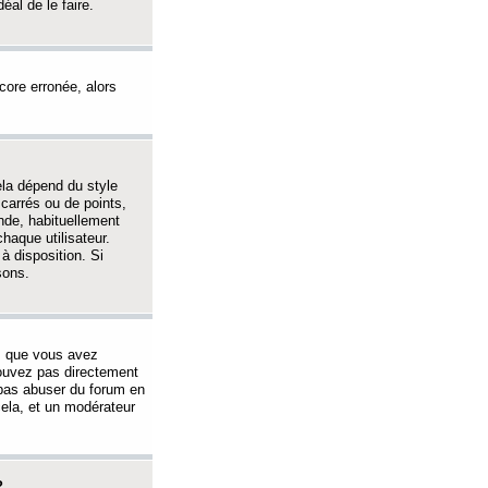
éal de le faire.
ncore erronée, alors
ela dépend du style
 carrés ou de points,
nde, habituellement
haque utilisateur.
à disposition. Si
sons.
s que vous avez
 pouvez pas directement
 pas abuser du forum en
ela, et un modérateur
?