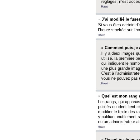
réglages, n’est access
Haut
» J’ai modifié le fuse
Si vous êtes certain d’
l’heure stockée sur l’ho
Haut
» Comment puis-je a
Il y a deux images q
utilisé, la première 
qui indiquent le nom
une plus grande image
C’est à l’administrate
vous ne pouvez pas ut
Haut
» Quel est mon rang 
Les rangs, qui apparai
publiés ou identifient 
modifier le texte des r
y publiant inutilement
ou un administrateur 
Haut
» Quand je clique su