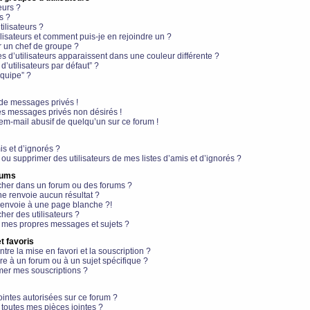
eurs ?
s ?
ilisateurs ?
lisateurs et comment puis-je en rejoindre un ?
 un chef de groupe ?
s d’utilisateurs apparaissent dans une couleur différente ?
’utilisateurs par défaut” ?
équipe” ?
de messages privés !
es messages privés non désirés !
em-mail abusif de quelqu’un sur ce forum !
is et d’ignorés ?
ou supprimer des utilisateurs de mes listes d’amis et d’ignorés ?
rums
her dans un forum ou des forums ?
e renvoie aucun résultat ?
envoie à une page blanche ?!
er des utilisateurs ?
 mes propres messages et sujets ?
t favoris
ntre la mise en favori et la souscription ?
e à un forum ou à un sujet spécifique ?
er mes souscriptions ?
ointes autorisées sur ce forum ?
toutes mes pièces jointes ?