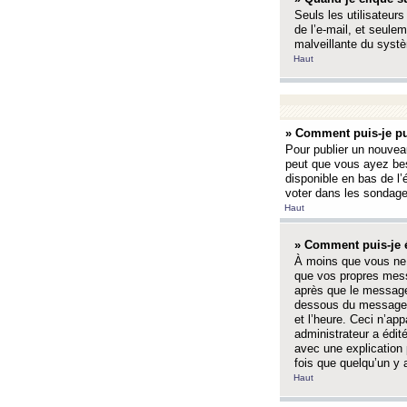
Seuls les utilisateurs
de l’e-mail, et seulem
malveillante du systè
Haut
» Comment puis-je pu
Pour publier un nouveau
peut que vous ayez bes
disponible en bas de l
voter dans les sondage
Haut
» Comment puis-je 
À moins que vous ne 
que vos propres mess
après que le message 
dessous du message l
et l’heure. Ceci n’ap
administrateur a édit
avec une explication
fois que quelqu’un y 
Haut