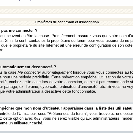
Problèmes de connexion et d’inscription
e pas me connecter ?
s qui peuvent en être la cause. Premièrement, assurez-vous que votre nom d’ut
s. Si ils le sont, contactez le propriétaire du forum pour vous assurer de ne pa
ue le propriétaire du site Internet ait une erreur de configuration de son côté, 
r.
 automatiquement déconnecté ?
as la case
Me connecter automatiquement
lorsque vous vous connectez au f
 pour une période prédéfinie. Cette prévention empêche l’utilisation de votre
necté, cochez cette case lors de votre connexion, ce n’est pas recommandé s
ur partagé, ex. librairie, cybercafé, ordinateur d’université, etc. Si vous ne v
que votre administrateur a désactivé cette fonctionnalité.
pêcher que mon nom d’utisateur apparaisse dans la liste des utilisateur
trôle de l’Utilisateur, sous “Préférences du forum”, vous trouverez une opti
ez cette option avec
, vous ne serez visible qu’aux administrateurs, mod
Oui
me un utilisateur caché.