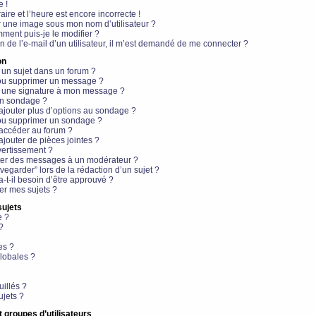
e !
aire et l’heure est encore incorrecte !
r une image sous mon nom d’utilisateur ?
ment puis-je le modifier ?
en de l’e-mail d’un utilisateur, il m’est demandé de me connecter ?
on
 un sujet dans un forum ?
 ou supprimer un message ?
r une signature à mon message ?
un sondage ?
ajouter plus d’options au sondage ?
ou supprimer un sondage ?
 accéder au forum ?
ajouter de pièces jointes ?
vertissement ?
ter des messages à un modérateur ?
egarder” lors de la rédaction d’un sujet ?
t-il besoin d’être approuvé ?
r mes sujets ?
sujets
e ?
?
es ?
lobales ?
uillés ?
ujets ?
t groupes d’utilisateurs