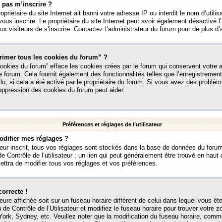
 pas m’inscrire ?
ropriétaire du site Internet ait banni votre adresse IP ou interdit le nom d’utili
vous inscrire. Le propriétaire du site Internet peut avoir également désactivé l’
 visiteurs de s’inscrire. Contactez l’administrateur du forum pour de plus d’
rimer tous les cookies du forum” ?
ookies du forum” efface les cookies crées par le forum qui conservent votre au
e forum. Cela fournit également des fonctionnalités telles que l’enregistrement
u, si cela a été activé par le propriétaire du forum. Si vous avez des probl
uppression des cookies du forum peut aider.
Préférences et réglages de l’utilisateur
difier mes réglages ?
teur inscrit, tous vos réglages sont stockés dans la base de données du forum
e Contrôle de l’utilisateur ; un lien qui peut généralement être trouvé en hau
tra de modifier tous vos réglages et vos préférences.
correcte !
heure affichée soit sur un fuseau horaire différent de celui dans lequel vous ête
 de Contrôle de l’Utilisateur et modifiez le fuseau horaire pour trouver votre z
ork, Sydney, etc. Veuillez noter que la modification du fuseau horaire, comm