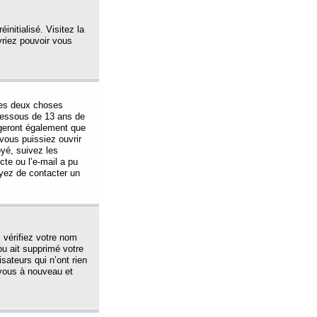
initialisé. Visitez la
vriez pouvoir vous
 des deux choses
-dessous de 13 ans de
igeront également que
vous puissiez ouvrir
oyé, suivez les
cte ou l’e-mail a pu
ayez de contacter un
, vérifiez votre nom
ou ait supprimé votre
sateurs qui n’ont rien
z-vous à nouveau et