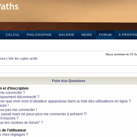
CALCUL
PHILOSOPHIE
GALERIE
NEWS
FORUM
A PROPO
Nous sommes le 07 A
onse
|
Voir les sujets actifs
Foire Aux Questions
et d’inscription
 me connecter ?
tiquement déconnecté ?
 que mon nom d’utisateur apparaisse dans la liste des utilisateurs en ligne ?
sse !
peux pas me connecter !
le passé mais ne peux plus me connecter à présent ?!
m’inscrire ?
ous les cookies du forum” ?
de l’utilisateur
r mes réglages ?