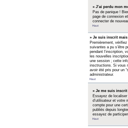
» J’ai perdu mon mo
Pas de panique ! Bien
page de connexion et
connecter de nouvea
Haut
» Je suis inscrit mai
Premièrement, vérifiez 
suivantes a pu s’être 
pendant l’inscription,
les nouvelles inscripti
une session ; cette inf
insctructions. Si vous 
avoir été pris pour un 
administrateur.
Haut
» Je me suis inscri
Essayez de localiser 
d’utilisateur et votr
compte pour une certa
publiés depuis longte
essayez de participe
Haut