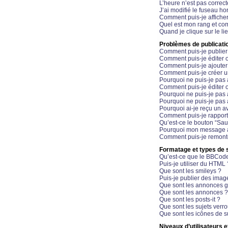
L’heure n’est pas correct
J’ai modifié le fuseau hor
Comment puis-je affiche
Quel est mon rang et com
Quand je clique sur le li
Problèmes de publicati
Comment puis-je publier
Comment puis-je éditer
Comment puis-je ajoute
Comment puis-je créer 
Pourquoi ne puis-je pas 
Comment puis-je éditer 
Pourquoi ne puis-je pas
Pourquoi ne puis-je pas 
Pourquoi ai-je reçu un a
Comment puis-je rappor
Qu’est-ce le bouton “Sauv
Pourquoi mon message a-
Comment puis-je remonte
Formatage et types de 
Qu’est-ce que le BBCod
Puis-je utiliser du HTML 
Que sont les smileys ?
Puis-je publier des imag
Que sont les annonces g
Que sont les annonces ?
Que sont les posts-it ?
Que sont les sujets verro
Que sont les icônes de s
Niveaux d’utilisateurs e