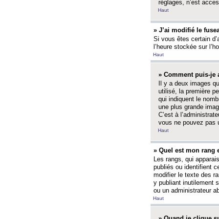
réglages, n’est access
Haut
» J’ai modifié le fuse
Si vous êtes certain d’
l’heure stockée sur l’ho
Haut
» Comment puis-je a
Il y a deux images q
utilisé, la première 
qui indiquent le nom
une plus grande image
C’est à l’administrate
vous ne pouvez pas ut
Haut
» Quel est mon rang 
Les rangs, qui apparai
publiés ou identifient 
modifier le texte des r
y publiant inutilement
ou un administrateur 
Haut
» Quand je clique su