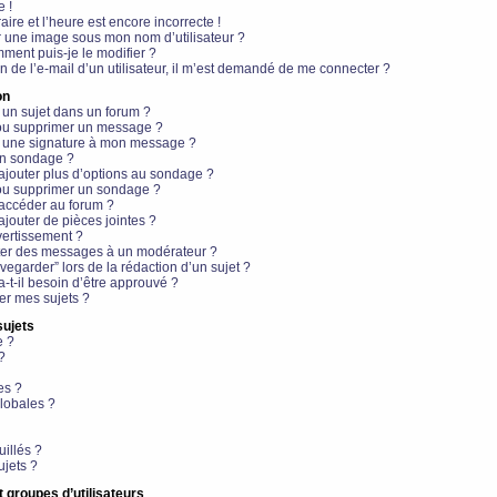
e !
aire et l’heure est encore incorrecte !
r une image sous mon nom d’utilisateur ?
ment puis-je le modifier ?
en de l’e-mail d’un utilisateur, il m’est demandé de me connecter ?
on
 un sujet dans un forum ?
 ou supprimer un message ?
r une signature à mon message ?
un sondage ?
ajouter plus d’options au sondage ?
ou supprimer un sondage ?
 accéder au forum ?
ajouter de pièces jointes ?
vertissement ?
ter des messages à un modérateur ?
egarder” lors de la rédaction d’un sujet ?
t-il besoin d’être approuvé ?
r mes sujets ?
sujets
e ?
?
es ?
lobales ?
uillés ?
ujets ?
t groupes d’utilisateurs