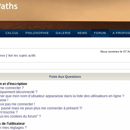
CALCUL
PHILOSOPHIE
GALERIE
NEWS
FORUM
A PROPO
Nous sommes le 07 A
onse
|
Voir les sujets actifs
Foire Aux Questions
et d’inscription
 me connecter ?
tiquement déconnecté ?
 que mon nom d’utisateur apparaisse dans la liste des utilisateurs en ligne ?
sse !
peux pas me connecter !
le passé mais ne peux plus me connecter à présent ?!
m’inscrire ?
ous les cookies du forum” ?
de l’utilisateur
r mes réglages ?