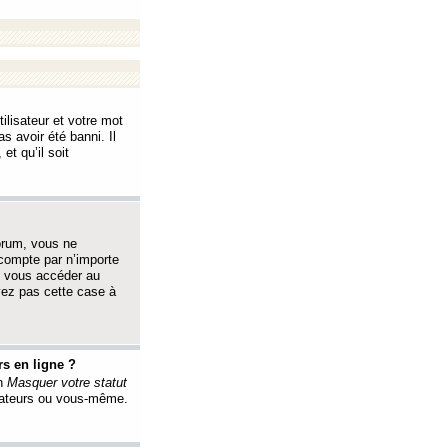
ilisateur et votre mot
s avoir été banni. Il
et qu’il soit
orum, vous ne
 compte par n’importe
i vous accéder au
oyez pas cette case à
s en ligne ?
on
Masquer votre statut
érateurs ou vous-même.