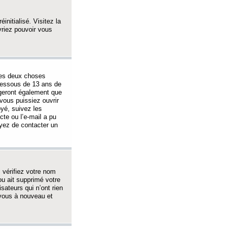
initialisé. Visitez la
vriez pouvoir vous
 des deux choses
-dessous de 13 ans de
igeront également que
vous puissiez ouvrir
oyé, suivez les
cte ou l’e-mail a pu
ayez de contacter un
, vérifiez votre nom
ou ait supprimé votre
sateurs qui n’ont rien
z-vous à nouveau et