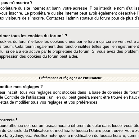
 pas m’inscrire ?
ropriétaire du site Internet ait banni votre adresse IP ou interdit le nom d’utili
vous inscrire. Le propriétaire du site Internet peut avoir également désactivé l’
 visiteurs de s’inscrire. Contactez l’administrateur du forum pour de plus d’
rimer tous les cookies du forum” ?
ookies du forum” efface les cookies crées par le forum qui conservent votre au
e forum. Cela fournit également des fonctionnalités telles que l’enregistrement
u, si cela a été activé par le propriétaire du forum. Si vous avez des probl
uppression des cookies du forum peut aider.
Préférences et réglages de l’utilisateur
difier mes réglages ?
teur inscrit, tous vos réglages sont stockés dans la base de données du forum
e Contrôle de l’utilisateur ; un lien qui peut généralement être trouvé en hau
tra de modifier tous vos réglages et vos préférences.
correcte !
heure affichée soit sur un fuseau horaire différent de celui dans lequel vous ête
 de Contrôle de l’Utilisateur et modifiez le fuseau horaire pour trouver votre z
ork, Sydney, etc. Veuillez noter que la modification du fuseau horaire, comm