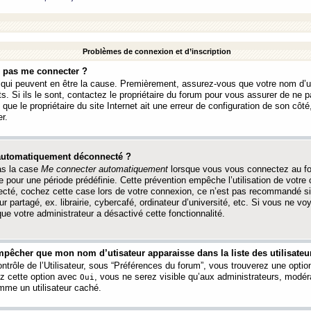
Problèmes de connexion et d’inscription
e pas me connecter ?
s qui peuvent en être la cause. Premièrement, assurez-vous que votre nom d’ut
s. Si ils le sont, contactez le propriétaire du forum pour vous assurer de ne pa
ue le propriétaire du site Internet ait une erreur de configuration de son côté, 
r.
 automatiquement déconnecté ?
as la case
Me connecter automatiquement
lorsque vous vous connectez au f
 pour une période prédéfinie. Cette prévention empêche l’utilisation de votre
necté, cochez cette case lors de votre connexion, ce n’est pas recommandé s
ur partagé, ex. librairie, cybercafé, ordinateur d’université, etc. Si vous ne v
que votre administrateur a désactivé cette fonctionnalité.
pêcher que mon nom d’utisateur apparaisse dans la liste des utilisateur
trôle de l’Utilisateur, sous “Préférences du forum”, vous trouverez une opti
ez cette option avec
, vous ne serez visible qu’aux administrateurs, mod
Oui
me un utilisateur caché.