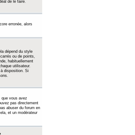
éal de le faire.
ncore erronée, alors
ela dépend du style
 carrés ou de points,
nde, habituellement
haque utilisateur.
à disposition. Si
sons.
s que vous avez
 pouvez pas directement
 pas abuser du forum en
ela, et un modérateur
?