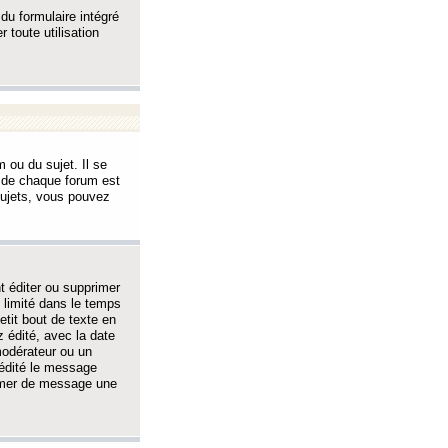
 du formulaire intégré
 toute utilisation
 ou du sujet. Il se
s de chaque forum est
sujets, vous pouvez
 éditer ou supprimer
 limité dans le temps
tit bout de texte en
 édité, avec la date
 modérateur ou un
 édité le message
rimer de message une