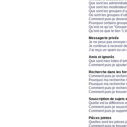
Que sont les administrat
Que sont les modérateur
Que sont les groupes d’ut
Où sont les groupes d’uti
Comment puis-je devenir
Pourquoi certains groupe
Qu’est-ce qu’un “Groupe d
Qu’est-ce que le lien “L’
Messagerie privée
Je ne peux pas envoyer 
Je continue à recevoir d
J’ai reçu un spam ou un 
Amis et ignorés
Que sont mes listes d’am
Comment puis-je ajouter 
Recherche dans les fo
Comment puis-je recherc
Pourquoi ma recherche n
Pourquoi ma recherche r
Comment puis-je recherch
Comment puis-je trouver
Souscription de sujets e
Quelle est la différence e
Comment puis-je souscrir
Comment puis-je supprim
Pièces jointes
Quelles sont les pièces j
Comment puis-je trouver 