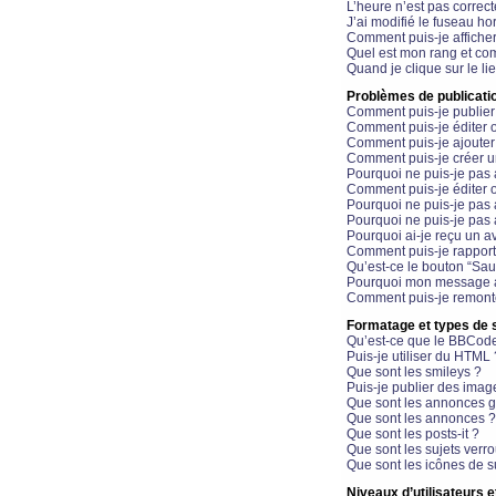
L’heure n’est pas correct
J’ai modifié le fuseau hor
Comment puis-je affiche
Quel est mon rang et com
Quand je clique sur le li
Problèmes de publicati
Comment puis-je publier
Comment puis-je éditer
Comment puis-je ajoute
Comment puis-je créer 
Pourquoi ne puis-je pas 
Comment puis-je éditer 
Pourquoi ne puis-je pas
Pourquoi ne puis-je pas 
Pourquoi ai-je reçu un a
Comment puis-je rappor
Qu’est-ce le bouton “Sauv
Pourquoi mon message a-
Comment puis-je remonte
Formatage et types de 
Qu’est-ce que le BBCod
Puis-je utiliser du HTML 
Que sont les smileys ?
Puis-je publier des imag
Que sont les annonces g
Que sont les annonces ?
Que sont les posts-it ?
Que sont les sujets verro
Que sont les icônes de s
Niveaux d’utilisateurs e