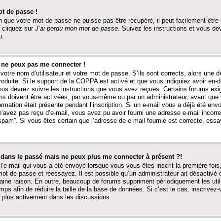
t de passe !
 que votre mot de passe ne puisse pas être récupéré, il peut facilement être ré
 cliquez sur
J’ai perdu mon mot de passe
. Suivez les instructions et vous de
u.
s ne peux pas me connecter !
votre nom d’utilisateur et votre mot de passe. S’ils sont corrects, alors une
produite. Si le support de la COPPA est activé et que vous indiquiez avoir en
 vous devrez suivre les instructions que vous avez reçues. Certains forums ex
ons doivent être activées, par vous-même ou par un administrateur, avant que 
ormation était présente pendant l’inscription. Si un e-mail vous a déjà été env
n’avez pas reçu d’e-mail, vous avez pu avoir fourni une adresse e-mail incorre
“spam”. Si vous êtes certain que l’adresse de e-mail fournie est correcte, ess
t dans le passé mais ne peux plus me connecter à présent ?!
l’e-mail qui vous a été envoyé lorsque vous vous êtes inscrit la première fois
e mot de passe et réessayez. Il est possible qu’un administrateur ait désactivé 
ine raison. En outre, beaucoup de forums suppriment périodiquement les utili
mps afin de réduire la taille de la base de données. Si c’est le cas, inscrive
r plus activement dans les discussions.