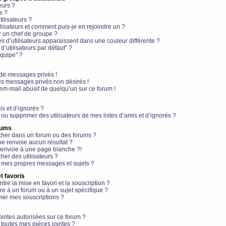
eurs ?
s ?
ilisateurs ?
lisateurs et comment puis-je en rejoindre un ?
 un chef de groupe ?
s d’utilisateurs apparaissent dans une couleur différente ?
’utilisateurs par défaut” ?
équipe” ?
de messages privés !
es messages privés non désirés !
em-mail abusif de quelqu’un sur ce forum !
is et d’ignorés ?
ou supprimer des utilisateurs de mes listes d’amis et d’ignorés ?
rums
her dans un forum ou des forums ?
e renvoie aucun résultat ?
envoie à une page blanche ?!
er des utilisateurs ?
 mes propres messages et sujets ?
t favoris
ntre la mise en favori et la souscription ?
e à un forum ou à un sujet spécifique ?
er mes souscriptions ?
ointes autorisées sur ce forum ?
toutes mes pièces jointes ?