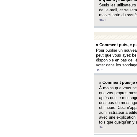
Seuls les utilisateurs
de l’e-mail, et seulem
malveillante du systè
Haut
» Comment puis-je pu
Pour publier un nouveau
peut que vous ayez bes
disponible en bas de l
voter dans les sondage
Haut
» Comment puis-je 
À moins que vous ne 
que vos propres mess
après que le message 
dessous du message l
et l’heure. Ceci n’ap
administrateur a édit
avec une explication
fois que quelqu’un y 
Haut