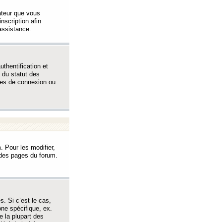
sateur que vous
inscription afin
assistance.
thentification et
 du statut des
èmes de connexion ou
. Pour les modifier,
t des pages du forum.
s. Si c’est le cas,
one spécifique, ex.
e la plupart des