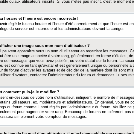
ible qu’aux utilisateurs inscrits. Si vous n’êtes pas inscrit, c’est le moment id
au horaire et l’heure est encore incorrecte !
avoir réglé le fuseau horaire et l’heure d’été correctement et que l’heure est e
rloge du serveur est incorrecte et les administrateurs devront la corriger.
fficher une image sous mon nom d’utilisateur ?
ui peuvent apparaître sous un nom d’utilisateur en regardant les messages. C
peut être une image associée à votre rang, généralement en forme d’étoiles, de
bre de messages que vous avez publiés, ou votre statut sur le forum. La seco
, est connue en tant qu’avatar et est généralement unique ou personnelle à c
ur du forum d’activer les avatars et de décider de la manière dont ils sont mis 
iliser d’avatars, contactez l’administrateur du forum et demandez lui ses rai
et comment puis-je le modifier ?
ssent en-dessous de votre nom d’utilisateur, indiquent le nombre de message
certains utilisateurs, ex. modérateurs et administateurs. En général, vous ne
angs du forum comme il sont réglés par l’administrateur du forum. Veuillez ne
 seulement pour augmenter votre rang. Beaucoup de forums ne toléreront pas c
abaissera simplement votre compteur de messages.
r le lien de l’e-mail d’un utilisateur, il m’est demandé de me connecter 