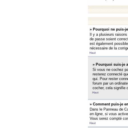
» Pourquoi ne puis-j
Il y a plusieurs raison
de passe soient correct
est également possible q
nécessaire de la corrige
Haut
» Pourquoi suis-je
Si vous ne cochez p
resterez connecté que
qui. Pour rester con
forum par un ordinate
cocher, cela signifie 
Haut
» Comment puis-je em
Dans le Panneau de Con
en ligne
, si vous activ
Vous serez compté com
Haut