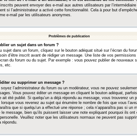
 inscrits peuvent envoyer des e-mail aux autres utilisateurs par l’intermédiaire
ent si l’administrateur a activé cette fonctionnalité. Cela à pour but d’empêcher
me e-mail par les utilisateurs anonymes.
Problèmes de publication
blier un sujet dans un forum ?
 sujet dans un forum, cliquez sur le bouton adéquat situé sur l’écran du forum
oin d’être inscrit avant de rédiger un message. Une liste de vos permission
’écran du forum ou du sujet. Par exemple : vous pouvez publier de nouveaux 
s, etc.
éditer ou supprimer un message ?
soyez l’administrateur du forum ou un modérateur, vous ne pouvez seulement
ages. Vous pouvez éditer un message en cliquant le bouton adéquat, parfois
ait été publié. Si quelqu’un a déjà répondu au message, vous trouverez un pe
orsque vous revenez au sujet qui énumère le nombre de fois que vous l’avez
paraîtra que si quelqu’un a effectué une réponse ; cela n’apparaîtra pas si un
é le message, bien qu’ils puissent laisser une note expliquant pourquoi ils ont
 personelle. Veuillez noter que les utilisateurs normaux ne peuvent pas supp
a répondu.