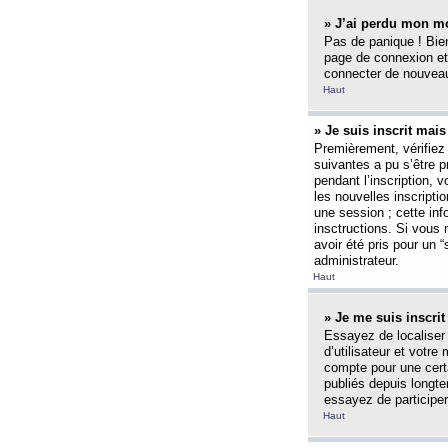
» J’ai perdu mon mo
Pas de panique ! Bien
page de connexion et
connecter de nouvea
Haut
» Je suis inscrit mai
Premièrement, vérifiez 
suivantes a pu s’être 
pendant l’inscription,
les nouvelles inscripti
une session ; cette inf
insctructions. Si vous 
avoir été pris pour un 
administrateur.
Haut
» Je me suis inscri
Essayez de localiser 
d’utilisateur et votr
compte pour une certa
publiés depuis longte
essayez de participe
Haut