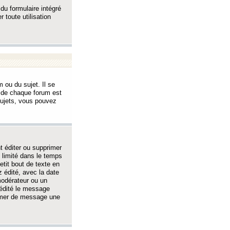
 du formulaire intégré
 toute utilisation
 ou du sujet. Il se
s de chaque forum est
sujets, vous pouvez
 éditer ou supprimer
 limité dans le temps
tit bout de texte en
 édité, avec la date
 modérateur ou un
 édité le message
rimer de message une