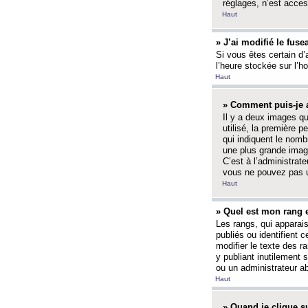
réglages, n’est access
Haut
» J’ai modifié le fuse
Si vous êtes certain d’
l’heure stockée sur l’ho
Haut
» Comment puis-je a
Il y a deux images q
utilisé, la première 
qui indiquent le nom
une plus grande image
C’est à l’administrate
vous ne pouvez pas ut
Haut
» Quel est mon rang 
Les rangs, qui apparai
publiés ou identifient 
modifier le texte des r
y publiant inutilement
ou un administrateur 
Haut
» Quand je clique su