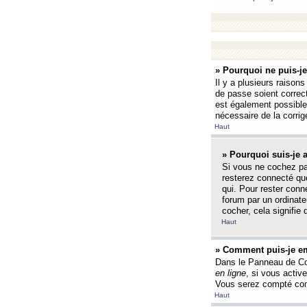
» Pourquoi ne puis-j
Il y a plusieurs raison
de passe soient correct
est également possible q
nécessaire de la corrige
Haut
» Pourquoi suis-je
Si vous ne cochez p
resterez connecté que
qui. Pour rester con
forum par un ordinate
cocher, cela signifie 
Haut
» Comment puis-je em
Dans le Panneau de Con
en ligne
, si vous activ
Vous serez compté com
Haut