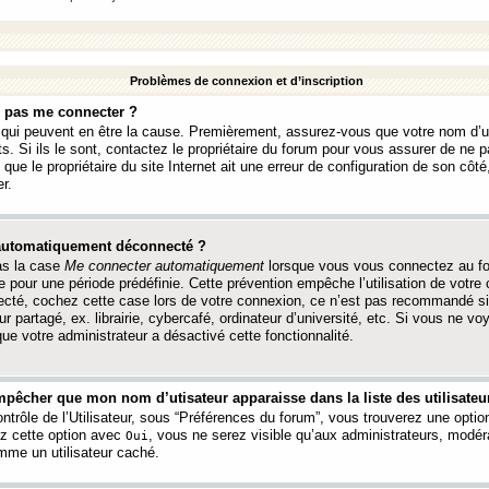
Problèmes de connexion et d’inscription
e pas me connecter ?
s qui peuvent en être la cause. Premièrement, assurez-vous que votre nom d’ut
s. Si ils le sont, contactez le propriétaire du forum pour vous assurer de ne pa
ue le propriétaire du site Internet ait une erreur de configuration de son côté, 
r.
 automatiquement déconnecté ?
as la case
Me connecter automatiquement
lorsque vous vous connectez au f
 pour une période prédéfinie. Cette prévention empêche l’utilisation de votre
necté, cochez cette case lors de votre connexion, ce n’est pas recommandé s
ur partagé, ex. librairie, cybercafé, ordinateur d’université, etc. Si vous ne v
que votre administrateur a désactivé cette fonctionnalité.
pêcher que mon nom d’utisateur apparaisse dans la liste des utilisateur
trôle de l’Utilisateur, sous “Préférences du forum”, vous trouverez une opti
ez cette option avec
, vous ne serez visible qu’aux administrateurs, mod
Oui
me un utilisateur caché.