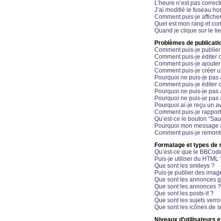
L’heure n’est pas correct
J’ai modifié le fuseau hor
Comment puis-je affiche
Quel est mon rang et com
Quand je clique sur le li
Problèmes de publicati
Comment puis-je publier
Comment puis-je éditer
Comment puis-je ajoute
Comment puis-je créer 
Pourquoi ne puis-je pas 
Comment puis-je éditer 
Pourquoi ne puis-je pas
Pourquoi ne puis-je pas 
Pourquoi ai-je reçu un a
Comment puis-je rappor
Qu’est-ce le bouton “Sauv
Pourquoi mon message a-
Comment puis-je remonte
Formatage et types de 
Qu’est-ce que le BBCod
Puis-je utiliser du HTML 
Que sont les smileys ?
Puis-je publier des imag
Que sont les annonces g
Que sont les annonces ?
Que sont les posts-it ?
Que sont les sujets verro
Que sont les icônes de s
Niveaux d’utilisateurs e