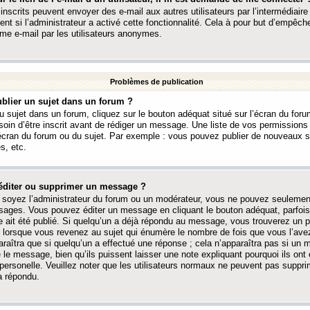
 inscrits peuvent envoyer des e-mail aux autres utilisateurs par l’intermédiaire
ent si l’administrateur a activé cette fonctionnalité. Cela à pour but d’empêcher
me e-mail par les utilisateurs anonymes.
Problèmes de publication
blier un sujet dans un forum ?
 sujet dans un forum, cliquez sur le bouton adéquat situé sur l’écran du forum
oin d’être inscrit avant de rédiger un message. Une liste de vos permission
’écran du forum ou du sujet. Par exemple : vous pouvez publier de nouveaux 
s, etc.
éditer ou supprimer un message ?
soyez l’administrateur du forum ou un modérateur, vous ne pouvez seulement
ages. Vous pouvez éditer un message en cliquant le bouton adéquat, parfois
ait été publié. Si quelqu’un a déjà répondu au message, vous trouverez un pe
orsque vous revenez au sujet qui énumère le nombre de fois que vous l’avez
paraîtra que si quelqu’un a effectué une réponse ; cela n’apparaîtra pas si un
é le message, bien qu’ils puissent laisser une note expliquant pourquoi ils ont
 personelle. Veuillez noter que les utilisateurs normaux ne peuvent pas supp
a répondu.