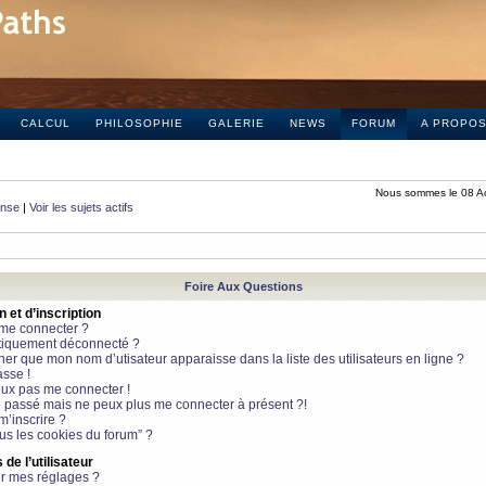
CALCUL
PHILOSOPHIE
GALERIE
NEWS
FORUM
A PROPO
Nous sommes le 08 A
onse
|
Voir les sujets actifs
Foire Aux Questions
et d’inscription
 me connecter ?
tiquement déconnecté ?
 que mon nom d’utisateur apparaisse dans la liste des utilisateurs en ligne ?
sse !
peux pas me connecter !
le passé mais ne peux plus me connecter à présent ?!
m’inscrire ?
ous les cookies du forum” ?
de l’utilisateur
r mes réglages ?