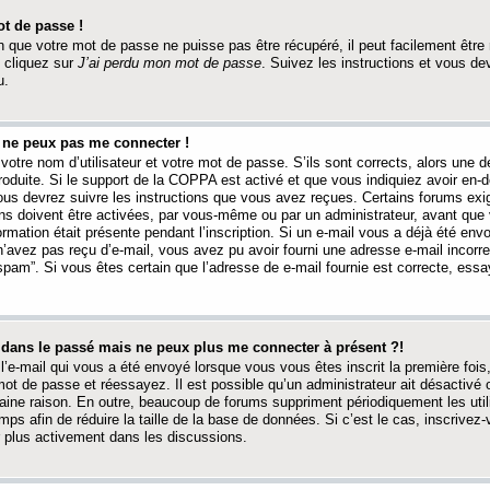
t de passe !
 que votre mot de passe ne puisse pas être récupéré, il peut facilement être ré
 cliquez sur
J’ai perdu mon mot de passe
. Suivez les instructions et vous de
u.
s ne peux pas me connecter !
votre nom d’utilisateur et votre mot de passe. S’ils sont corrects, alors une
produite. Si le support de la COPPA est activé et que vous indiquiez avoir en
 vous devrez suivre les instructions que vous avez reçues. Certains forums ex
ons doivent être activées, par vous-même ou par un administrateur, avant que 
ormation était présente pendant l’inscription. Si un e-mail vous a déjà été env
n’avez pas reçu d’e-mail, vous avez pu avoir fourni une adresse e-mail incorre
“spam”. Si vous êtes certain que l’adresse de e-mail fournie est correcte, ess
t dans le passé mais ne peux plus me connecter à présent ?!
l’e-mail qui vous a été envoyé lorsque vous vous êtes inscrit la première fois
e mot de passe et réessayez. Il est possible qu’un administrateur ait désactivé 
ine raison. En outre, beaucoup de forums suppriment périodiquement les utili
mps afin de réduire la taille de la base de données. Si c’est le cas, inscrive
r plus activement dans les discussions.