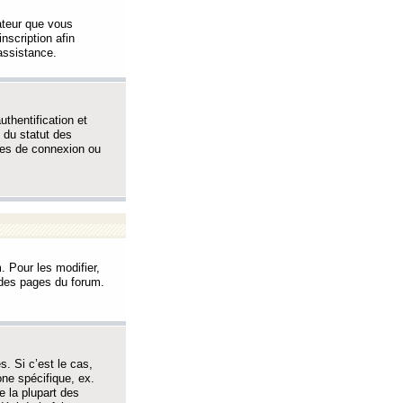
sateur que vous
inscription afin
assistance.
thentification et
 du statut des
èmes de connexion ou
. Pour les modifier,
t des pages du forum.
s. Si c’est le cas,
one spécifique, ex.
e la plupart des