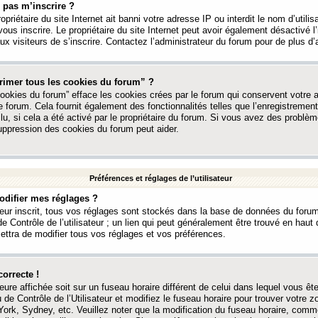
 pas m’inscrire ?
ropriétaire du site Internet ait banni votre adresse IP ou interdit le nom d’utili
vous inscrire. Le propriétaire du site Internet peut avoir également désactivé l’
 visiteurs de s’inscrire. Contactez l’administrateur du forum pour de plus d’
rimer tous les cookies du forum” ?
ookies du forum” efface les cookies crées par le forum qui conservent votre au
e forum. Cela fournit également des fonctionnalités telles que l’enregistrement
u, si cela a été activé par le propriétaire du forum. Si vous avez des probl
uppression des cookies du forum peut aider.
Préférences et réglages de l’utilisateur
difier mes réglages ?
teur inscrit, tous vos réglages sont stockés dans la base de données du forum
e Contrôle de l’utilisateur ; un lien qui peut généralement être trouvé en hau
tra de modifier tous vos réglages et vos préférences.
correcte !
heure affichée soit sur un fuseau horaire différent de celui dans lequel vous ête
 de Contrôle de l’Utilisateur et modifiez le fuseau horaire pour trouver votre z
ork, Sydney, etc. Veuillez noter que la modification du fuseau horaire, comm