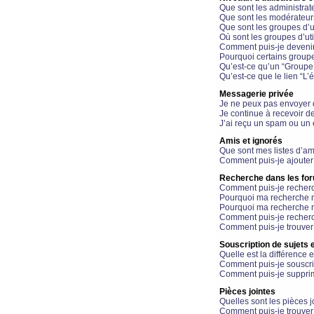
Que sont les administrat
Que sont les modérateur
Que sont les groupes d’ut
Où sont les groupes d’uti
Comment puis-je devenir
Pourquoi certains groupe
Qu’est-ce qu’un “Groupe d
Qu’est-ce que le lien “L’
Messagerie privée
Je ne peux pas envoyer 
Je continue à recevoir d
J’ai reçu un spam ou un 
Amis et ignorés
Que sont mes listes d’am
Comment puis-je ajouter 
Recherche dans les fo
Comment puis-je recherc
Pourquoi ma recherche n
Pourquoi ma recherche r
Comment puis-je recherch
Comment puis-je trouver
Souscription de sujets e
Quelle est la différence e
Comment puis-je souscrir
Comment puis-je supprim
Pièces jointes
Quelles sont les pièces j
Comment puis-je trouver 