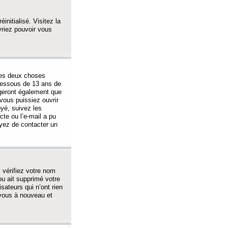
initialisé. Visitez la
vriez pouvoir vous
 des deux choses
-dessous de 13 ans de
igeront également que
vous puissiez ouvrir
oyé, suivez les
cte ou l’e-mail a pu
ayez de contacter un
, vérifiez votre nom
ou ait supprimé votre
sateurs qui n’ont rien
z-vous à nouveau et