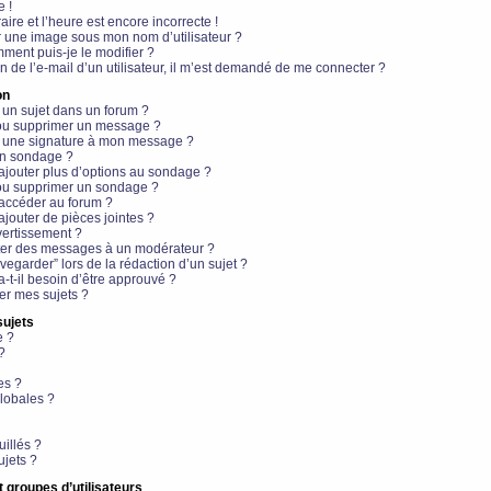
e !
aire et l’heure est encore incorrecte !
r une image sous mon nom d’utilisateur ?
ment puis-je le modifier ?
en de l’e-mail d’un utilisateur, il m’est demandé de me connecter ?
on
 un sujet dans un forum ?
 ou supprimer un message ?
r une signature à mon message ?
un sondage ?
ajouter plus d’options au sondage ?
ou supprimer un sondage ?
 accéder au forum ?
ajouter de pièces jointes ?
vertissement ?
ter des messages à un modérateur ?
egarder” lors de la rédaction d’un sujet ?
t-il besoin d’être approuvé ?
r mes sujets ?
sujets
e ?
?
es ?
lobales ?
uillés ?
ujets ?
t groupes d’utilisateurs