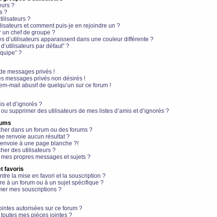
eurs ?
s ?
ilisateurs ?
lisateurs et comment puis-je en rejoindre un ?
 un chef de groupe ?
s d’utilisateurs apparaissent dans une couleur différente ?
’utilisateurs par défaut” ?
équipe” ?
de messages privés !
es messages privés non désirés !
em-mail abusif de quelqu’un sur ce forum !
is et d’ignorés ?
ou supprimer des utilisateurs de mes listes d’amis et d’ignorés ?
rums
her dans un forum ou des forums ?
e renvoie aucun résultat ?
envoie à une page blanche ?!
er des utilisateurs ?
 mes propres messages et sujets ?
t favoris
ntre la mise en favori et la souscription ?
e à un forum ou à un sujet spécifique ?
er mes souscriptions ?
ointes autorisées sur ce forum ?
toutes mes pièces jointes ?