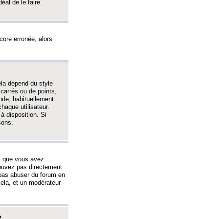
éal de le faire.
ncore erronée, alors
ela dépend du style
 carrés ou de points,
nde, habituellement
haque utilisateur.
à disposition. Si
sons.
s que vous avez
 pouvez pas directement
 pas abuser du forum en
ela, et un modérateur
?