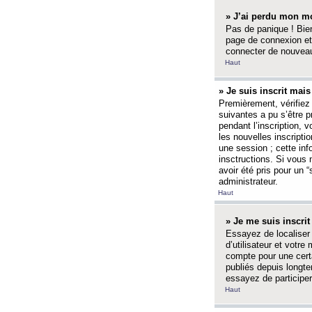
» J’ai perdu mon mo
Pas de panique ! Bien
page de connexion et
connecter de nouvea
Haut
» Je suis inscrit mai
Premièrement, vérifiez 
suivantes a pu s’être 
pendant l’inscription,
les nouvelles inscripti
une session ; cette inf
insctructions. Si vous 
avoir été pris pour un 
administrateur.
Haut
» Je me suis inscri
Essayez de localiser 
d’utilisateur et votr
compte pour une certa
publiés depuis longte
essayez de participe
Haut