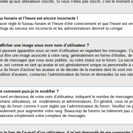
ible qu’aux utilisateurs inscrits. Si vous n’êtes pas inscrit, c’est le moment id
au horaire et l’heure est encore incorrecte !
avoir réglé le fuseau horaire et l’heure d’été correctement et que l’heure est e
rloge du serveur est incorrecte et les administrateurs devront la corriger.
fficher une image sous mon nom d’utilisateur ?
ui peuvent apparaître sous un nom d’utilisateur en regardant les messages. C
peut être une image associée à votre rang, généralement en forme d’étoiles, de
bre de messages que vous avez publiés, ou votre statut sur le forum. La seco
, est connue en tant qu’avatar et est généralement unique ou personnelle à c
ur du forum d’activer les avatars et de décider de la manière dont ils sont mis 
iliser d’avatars, contactez l’administrateur du forum et demandez lui ses rai
et comment puis-je le modifier ?
ssent en-dessous de votre nom d’utilisateur, indiquent le nombre de message
certains utilisateurs, ex. modérateurs et administateurs. En général, vous ne
angs du forum comme il sont réglés par l’administrateur du forum. Veuillez ne
 seulement pour augmenter votre rang. Beaucoup de forums ne toléreront pas c
abaissera simplement votre compteur de messages.
r le lien de l’e-mail d’un utilisateur, il m’est demandé de me connecter 