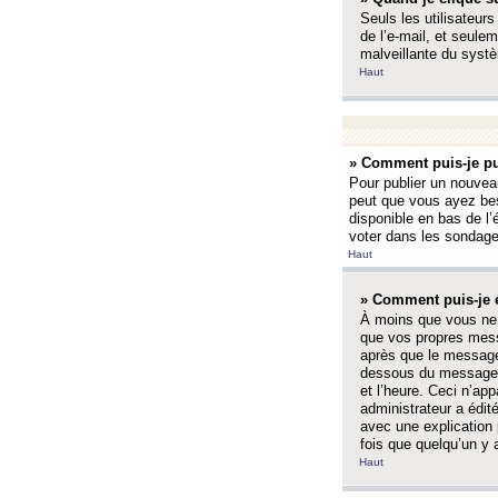
Seuls les utilisateurs
de l’e-mail, et seulem
malveillante du systè
Haut
» Comment puis-je pu
Pour publier un nouveau
peut que vous ayez bes
disponible en bas de l
voter dans les sondage
Haut
» Comment puis-je 
À moins que vous ne 
que vos propres mess
après que le message 
dessous du message l
et l’heure. Ceci n’ap
administrateur a édit
avec une explication
fois que quelqu’un y 
Haut