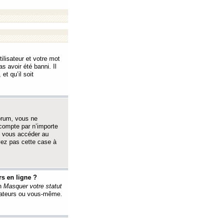
ilisateur et votre mot
s avoir été banni. Il
et qu’il soit
orum, vous ne
 compte par n’importe
i vous accéder au
oyez pas cette case à
s en ligne ?
on
Masquer votre statut
érateurs ou vous-même.