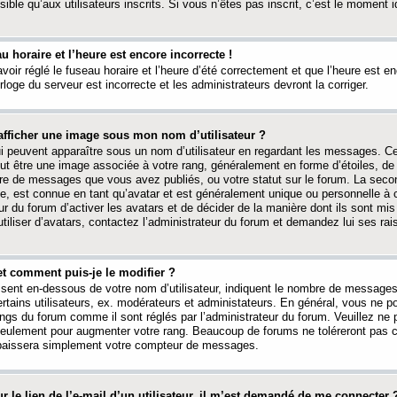
ible qu’aux utilisateurs inscrits. Si vous n’êtes pas inscrit, c’est le moment id
au horaire et l’heure est encore incorrecte !
avoir réglé le fuseau horaire et l’heure d’été correctement et que l’heure est e
rloge du serveur est incorrecte et les administrateurs devront la corriger.
fficher une image sous mon nom d’utilisateur ?
ui peuvent apparaître sous un nom d’utilisateur en regardant les messages. C
peut être une image associée à votre rang, généralement en forme d’étoiles, de
bre de messages que vous avez publiés, ou votre statut sur le forum. La seco
, est connue en tant qu’avatar et est généralement unique ou personnelle à c
ur du forum d’activer les avatars et de décider de la manière dont ils sont mis 
iliser d’avatars, contactez l’administrateur du forum et demandez lui ses rai
et comment puis-je le modifier ?
ssent en-dessous de votre nom d’utilisateur, indiquent le nombre de message
certains utilisateurs, ex. modérateurs et administateurs. En général, vous ne
angs du forum comme il sont réglés par l’administrateur du forum. Veuillez ne
 seulement pour augmenter votre rang. Beaucoup de forums ne toléreront pas c
abaissera simplement votre compteur de messages.
r le lien de l’e-mail d’un utilisateur, il m’est demandé de me connecter 