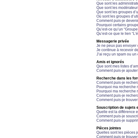
Que sont les administrat
Que sont les modérateur
Que sont les groupes d’ut
Où sont les groupes d’uti
Comment puis-je devenir
Pourquoi certains groupe
Qu’est-ce qu’un “Groupe d
Qu’est-ce que le lien “L’
Messagerie privée
Je ne peux pas envoyer 
Je continue à recevoir d
J’ai reçu un spam ou un 
Amis et ignorés
Que sont mes listes d’am
Comment puis-je ajouter 
Recherche dans les fo
Comment puis-je recherc
Pourquoi ma recherche n
Pourquoi ma recherche r
Comment puis-je recherch
Comment puis-je trouver
Souscription de sujets e
Quelle est la différence e
Comment puis-je souscrir
Comment puis-je supprim
Pièces jointes
Quelles sont les pièces j
Comment puis-je trouver 