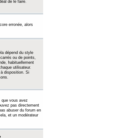
éal de le faire.
ncore erronée, alors
ela dépend du style
 carrés ou de points,
nde, habituellement
haque utilisateur.
à disposition. Si
sons.
s que vous avez
 pouvez pas directement
 pas abuser du forum en
ela, et un modérateur
?