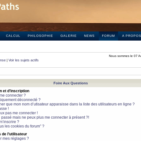
CALCUL
PHILOSOPHIE
GALERIE
NEWS
FORUM
A PROPO
Nous sommes le 07 A
onse
|
Voir les sujets actifs
Foire Aux Questions
et d’inscription
 me connecter ?
tiquement déconnecté ?
 que mon nom d’utisateur apparaisse dans la liste des utilisateurs en ligne ?
sse !
peux pas me connecter !
le passé mais ne peux plus me connecter à présent ?!
m’inscrire ?
ous les cookies du forum” ?
de l’utilisateur
r mes réglages ?