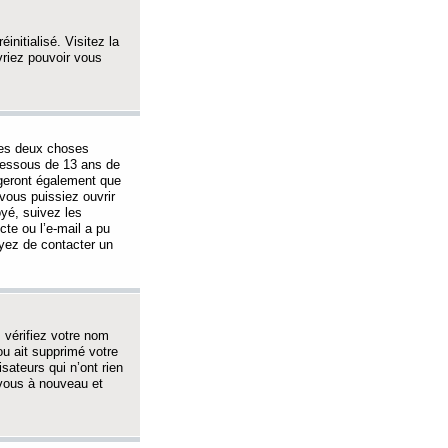
initialisé. Visitez la
vriez pouvoir vous
 des deux choses
-dessous de 13 ans de
igeront également que
vous puissiez ouvrir
oyé, suivez les
cte ou l’e-mail a pu
ayez de contacter un
, vérifiez votre nom
ou ait supprimé votre
sateurs qui n’ont rien
z-vous à nouveau et