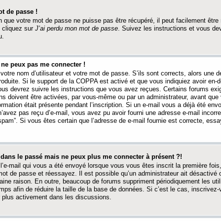
t de passe !
 que votre mot de passe ne puisse pas être récupéré, il peut facilement être ré
 cliquez sur
J’ai perdu mon mot de passe
. Suivez les instructions et vous de
u.
s ne peux pas me connecter !
votre nom d’utilisateur et votre mot de passe. S’ils sont corrects, alors une
produite. Si le support de la COPPA est activé et que vous indiquiez avoir en
 vous devrez suivre les instructions que vous avez reçues. Certains forums ex
ons doivent être activées, par vous-même ou par un administrateur, avant que 
ormation était présente pendant l’inscription. Si un e-mail vous a déjà été env
n’avez pas reçu d’e-mail, vous avez pu avoir fourni une adresse e-mail incorre
“spam”. Si vous êtes certain que l’adresse de e-mail fournie est correcte, ess
t dans le passé mais ne peux plus me connecter à présent ?!
l’e-mail qui vous a été envoyé lorsque vous vous êtes inscrit la première fois
e mot de passe et réessayez. Il est possible qu’un administrateur ait désactivé 
ine raison. En outre, beaucoup de forums suppriment périodiquement les utili
mps afin de réduire la taille de la base de données. Si c’est le cas, inscrive
r plus activement dans les discussions.