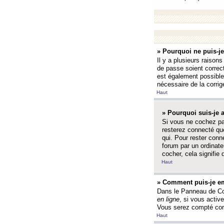
» Pourquoi ne puis-j
Il y a plusieurs raison
de passe soient correct
est également possible q
nécessaire de la corrige
Haut
» Pourquoi suis-je
Si vous ne cochez p
resterez connecté que
qui. Pour rester con
forum par un ordinate
cocher, cela signifie 
Haut
» Comment puis-je em
Dans le Panneau de Con
en ligne
, si vous activ
Vous serez compté com
Haut