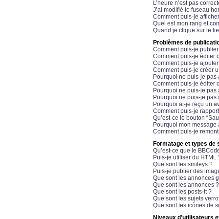
L’heure n’est pas correct
J’ai modifié le fuseau hor
Comment puis-je affiche
Quel est mon rang et com
Quand je clique sur le li
Problèmes de publicati
Comment puis-je publier
Comment puis-je éditer
Comment puis-je ajoute
Comment puis-je créer 
Pourquoi ne puis-je pas 
Comment puis-je éditer 
Pourquoi ne puis-je pas
Pourquoi ne puis-je pas 
Pourquoi ai-je reçu un a
Comment puis-je rappor
Qu’est-ce le bouton “Sauv
Pourquoi mon message a-
Comment puis-je remonte
Formatage et types de 
Qu’est-ce que le BBCod
Puis-je utiliser du HTML 
Que sont les smileys ?
Puis-je publier des imag
Que sont les annonces g
Que sont les annonces ?
Que sont les posts-it ?
Que sont les sujets verro
Que sont les icônes de s
Niveaux d’utilisateurs e