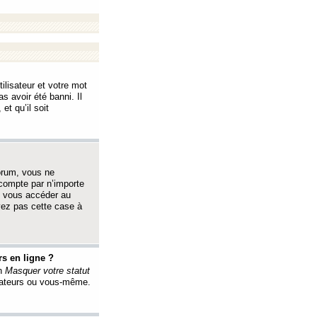
ilisateur et votre mot
s avoir été banni. Il
et qu’il soit
orum, vous ne
 compte par n’importe
i vous accéder au
oyez pas cette case à
s en ligne ?
on
Masquer votre statut
érateurs ou vous-même.