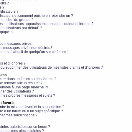
eurs ?
s ?
ilisateurs ?
lisateurs et comment puis-je en rejoindre un ?
 un chef de groupe ?
s d’utilisateurs apparaissent dans une couleur différente ?
’utilisateurs par défaut” ?
équipe” ?
de messages privés !
es messages privés non désirés !
em-mail abusif de quelqu’un sur ce forum !
is et d’ignorés ?
ou supprimer des utilisateurs de mes listes d’amis et d’ignorés ?
rums
her dans un forum ou des forums ?
e renvoie aucun résultat ?
envoie à une page blanche ?!
er des utilisateurs ?
 mes propres messages et sujets ?
t favoris
ntre la mise en favori et la souscription ?
e à un forum ou à un sujet spécifique ?
er mes souscriptions ?
ointes autorisées sur ce forum ?
toutes mes pièces jointes ?