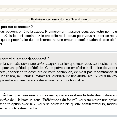
Problèmes de connexion et d’inscription
e pas me connecter ?
s qui peuvent en être la cause. Premièrement, assurez-vous que votre nom d’ut
s. Si ils le sont, contactez le propriétaire du forum pour vous assurer de ne pa
ue le propriétaire du site Internet ait une erreur de configuration de son côté, 
r.
 automatiquement déconnecté ?
as la case
Me connecter automatiquement
lorsque vous vous connectez au f
 pour une période prédéfinie. Cette prévention empêche l’utilisation de votre
necté, cochez cette case lors de votre connexion, ce n’est pas recommandé s
ur partagé, ex. librairie, cybercafé, ordinateur d’université, etc. Si vous ne v
que votre administrateur a désactivé cette fonctionnalité.
pêcher que mon nom d’utisateur apparaisse dans la liste des utilisateur
trôle de l’Utilisateur, sous “Préférences du forum”, vous trouverez une opti
ez cette option avec
, vous ne serez visible qu’aux administrateurs, mod
Oui
me un utilisateur caché.