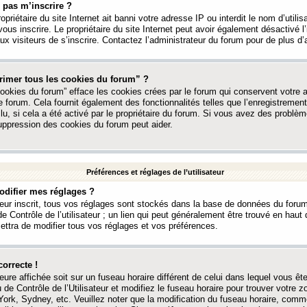
 pas m’inscrire ?
ropriétaire du site Internet ait banni votre adresse IP ou interdit le nom d’utili
vous inscrire. Le propriétaire du site Internet peut avoir également désactivé l’
 visiteurs de s’inscrire. Contactez l’administrateur du forum pour de plus d’
rimer tous les cookies du forum” ?
ookies du forum” efface les cookies crées par le forum qui conservent votre au
e forum. Cela fournit également des fonctionnalités telles que l’enregistrement
u, si cela a été activé par le propriétaire du forum. Si vous avez des probl
uppression des cookies du forum peut aider.
Préférences et réglages de l’utilisateur
difier mes réglages ?
teur inscrit, tous vos réglages sont stockés dans la base de données du forum
e Contrôle de l’utilisateur ; un lien qui peut généralement être trouvé en hau
tra de modifier tous vos réglages et vos préférences.
correcte !
heure affichée soit sur un fuseau horaire différent de celui dans lequel vous ête
 de Contrôle de l’Utilisateur et modifiez le fuseau horaire pour trouver votre z
ork, Sydney, etc. Veuillez noter que la modification du fuseau horaire, comm