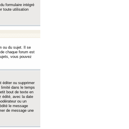
 du formulaire intégré
 toute utilisation
 ou du sujet. Il se
s de chaque forum est
sujets, vous pouvez
 éditer ou supprimer
 limité dans le temps
tit bout de texte en
 édité, avec la date
 modérateur ou un
 édité le message
rimer de message une