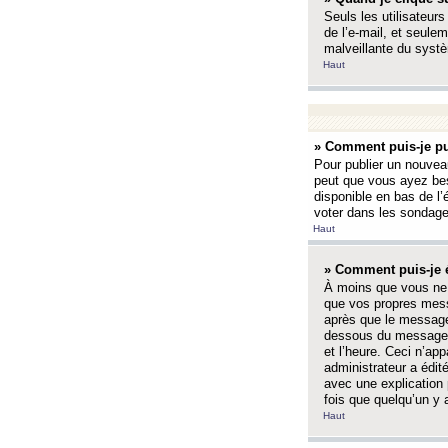
Seuls les utilisateurs
de l’e-mail, et seulem
malveillante du systè
Haut
» Comment puis-je pu
Pour publier un nouveau
peut que vous ayez bes
disponible en bas de l
voter dans les sondage
Haut
» Comment puis-je 
À moins que vous ne 
que vos propres mess
après que le message 
dessous du message l
et l’heure. Ceci n’ap
administrateur a édit
avec une explication
fois que quelqu’un y 
Haut