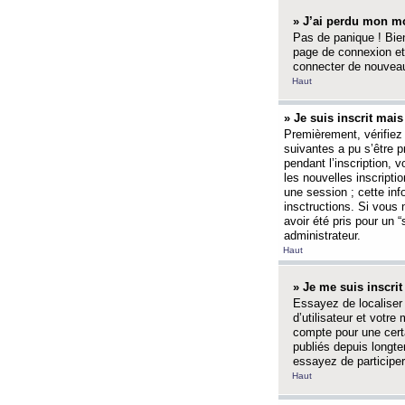
» J’ai perdu mon mo
Pas de panique ! Bien
page de connexion et
connecter de nouvea
Haut
» Je suis inscrit mai
Premièrement, vérifiez 
suivantes a pu s’être 
pendant l’inscription,
les nouvelles inscripti
une session ; cette inf
insctructions. Si vous 
avoir été pris pour un 
administrateur.
Haut
» Je me suis inscri
Essayez de localiser 
d’utilisateur et votr
compte pour une certa
publiés depuis longte
essayez de participe
Haut