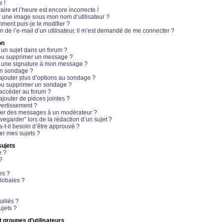
e !
aire et l’heure est encore incorrecte !
r une image sous mon nom d’utilisateur ?
ment puis-je le modifier ?
en de l’e-mail d’un utilisateur, il m’est demandé de me connecter ?
on
 un sujet dans un forum ?
 ou supprimer un message ?
r une signature à mon message ?
un sondage ?
ajouter plus d’options au sondage ?
ou supprimer un sondage ?
 accéder au forum ?
ajouter de pièces jointes ?
vertissement ?
ter des messages à un modérateur ?
egarder” lors de la rédaction d’un sujet ?
t-il besoin d’être approuvé ?
r mes sujets ?
sujets
e ?
?
es ?
lobales ?
uillés ?
ujets ?
t groupes d’utilisateurs