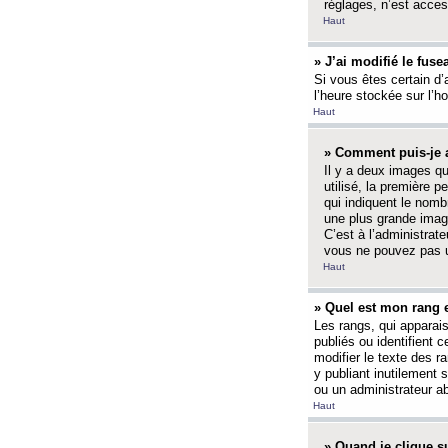
réglages, n’est access
Haut
» J’ai modifié le fuse
Si vous êtes certain d’
l’heure stockée sur l’ho
Haut
» Comment puis-je a
Il y a deux images q
utilisé, la première 
qui indiquent le nom
une plus grande image
C’est à l’administrate
vous ne pouvez pas ut
Haut
» Quel est mon rang 
Les rangs, qui apparai
publiés ou identifient 
modifier le texte des r
y publiant inutilement
ou un administrateur 
Haut
» Quand je clique su