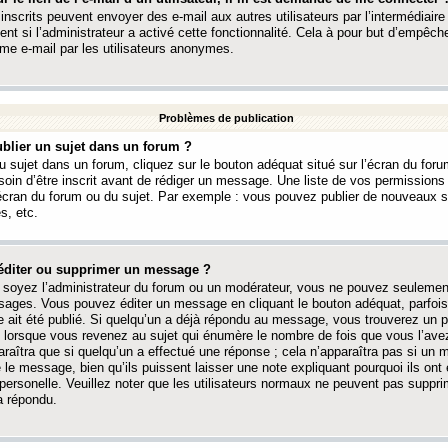
 inscrits peuvent envoyer des e-mail aux autres utilisateurs par l’intermédiaire
ent si l’administrateur a activé cette fonctionnalité. Cela à pour but d’empêcher
me e-mail par les utilisateurs anonymes.
Problèmes de publication
blier un sujet dans un forum ?
 sujet dans un forum, cliquez sur le bouton adéquat situé sur l’écran du forum
oin d’être inscrit avant de rédiger un message. Une liste de vos permission
’écran du forum ou du sujet. Par exemple : vous pouvez publier de nouveaux 
s, etc.
éditer ou supprimer un message ?
soyez l’administrateur du forum ou un modérateur, vous ne pouvez seulement
ages. Vous pouvez éditer un message en cliquant le bouton adéquat, parfois
ait été publié. Si quelqu’un a déjà répondu au message, vous trouverez un pe
orsque vous revenez au sujet qui énumère le nombre de fois que vous l’avez
paraîtra que si quelqu’un a effectué une réponse ; cela n’apparaîtra pas si un
é le message, bien qu’ils puissent laisser une note expliquant pourquoi ils ont
 personelle. Veuillez noter que les utilisateurs normaux ne peuvent pas supp
a répondu.