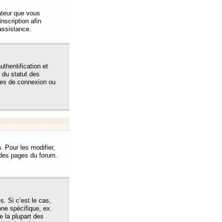
sateur que vous
inscription afin
assistance.
thentification et
 du statut des
èmes de connexion ou
. Pour les modifier,
t des pages du forum.
s. Si c’est le cas,
one spécifique, ex.
e la plupart des