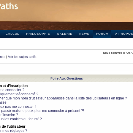
CALCUL
PHILOSOPHIE
GALERIE
NEWS
FORUM
A PROPO
Nous sommes le 06 A
onse
|
Voir les sujets actifs
Foire Aux Questions
et d’inscription
 me connecter ?
tiquement déconnecté ?
 que mon nom d’utisateur apparaisse dans la liste des utilisateurs en ligne ?
sse !
peux pas me connecter !
le passé mais ne peux plus me connecter à présent ?!
m’inscrire ?
ous les cookies du forum” ?
de l’utilisateur
r mes réglages ?