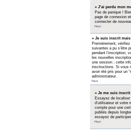
» J’ai perdu mon mo
Pas de panique ! Bien
page de connexion et
connecter de nouvea
Haut
» Je suis inscrit mai
Premièrement, vérifiez 
suivantes a pu s’être 
pendant l’inscription,
les nouvelles inscripti
une session ; cette inf
insctructions. Si vous 
avoir été pris pour un 
administrateur.
Haut
» Je me suis inscri
Essayez de localiser 
d’utilisateur et votr
compte pour une certa
publiés depuis longte
essayez de participe
Haut