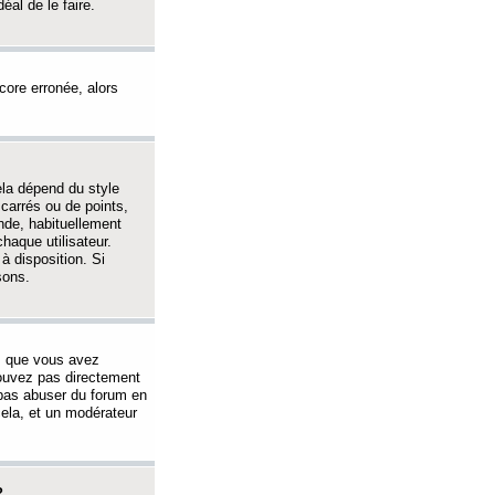
éal de le faire.
ncore erronée, alors
ela dépend du style
 carrés ou de points,
nde, habituellement
haque utilisateur.
à disposition. Si
sons.
s que vous avez
 pouvez pas directement
 pas abuser du forum en
ela, et un modérateur
?