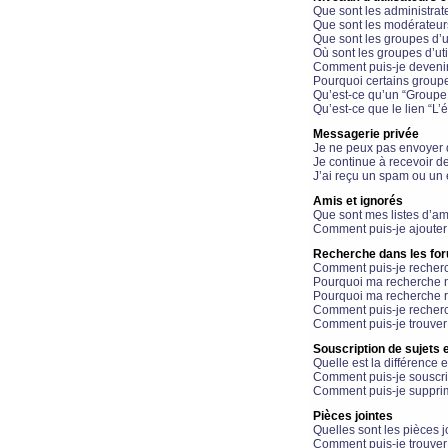
Que sont les administrat
Que sont les modérateur
Que sont les groupes d’ut
Où sont les groupes d’uti
Comment puis-je devenir
Pourquoi certains groupe
Qu’est-ce qu’un “Groupe d
Qu’est-ce que le lien “L’
Messagerie privée
Je ne peux pas envoyer 
Je continue à recevoir d
J’ai reçu un spam ou un 
Amis et ignorés
Que sont mes listes d’am
Comment puis-je ajouter 
Recherche dans les fo
Comment puis-je recherc
Pourquoi ma recherche n
Pourquoi ma recherche r
Comment puis-je recherch
Comment puis-je trouver
Souscription de sujets e
Quelle est la différence e
Comment puis-je souscrir
Comment puis-je supprim
Pièces jointes
Quelles sont les pièces j
Comment puis-je trouver 