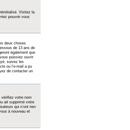
initialisé. Visitez la
vriez pouvoir vous
 des deux choses
-dessous de 13 ans de
igeront également que
vous puissiez ouvrir
oyé, suivez les
cte ou l’e-mail a pu
ayez de contacter un
, vérifiez votre nom
ou ait supprimé votre
sateurs qui n’ont rien
z-vous à nouveau et