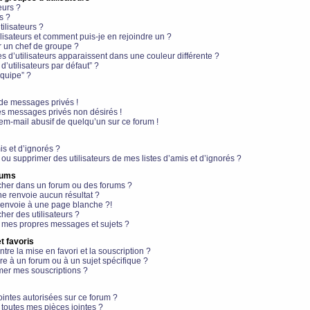
eurs ?
s ?
ilisateurs ?
lisateurs et comment puis-je en rejoindre un ?
 un chef de groupe ?
s d’utilisateurs apparaissent dans une couleur différente ?
’utilisateurs par défaut” ?
équipe” ?
de messages privés !
es messages privés non désirés !
em-mail abusif de quelqu’un sur ce forum !
is et d’ignorés ?
ou supprimer des utilisateurs de mes listes d’amis et d’ignorés ?
rums
her dans un forum ou des forums ?
e renvoie aucun résultat ?
envoie à une page blanche ?!
er des utilisateurs ?
 mes propres messages et sujets ?
t favoris
ntre la mise en favori et la souscription ?
e à un forum ou à un sujet spécifique ?
er mes souscriptions ?
ointes autorisées sur ce forum ?
toutes mes pièces jointes ?