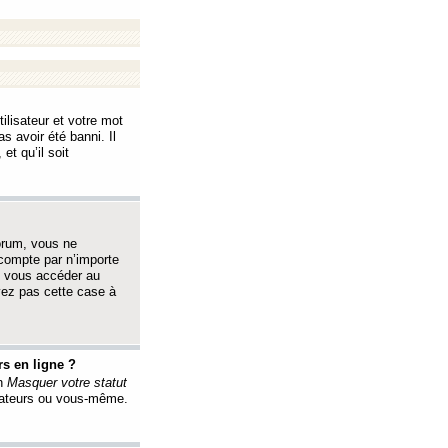
ilisateur et votre mot
s avoir été banni. Il
et qu’il soit
orum, vous ne
 compte par n’importe
i vous accéder au
oyez pas cette case à
s en ligne ?
on
Masquer votre statut
érateurs ou vous-même.