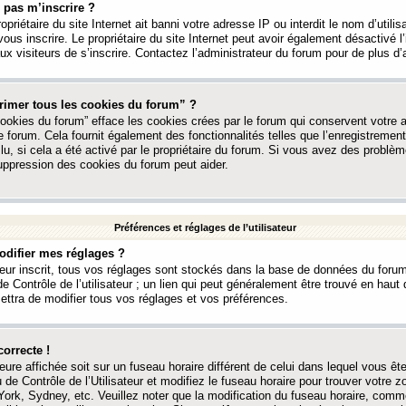
 pas m’inscrire ?
ropriétaire du site Internet ait banni votre adresse IP ou interdit le nom d’utili
vous inscrire. Le propriétaire du site Internet peut avoir également désactivé l’
 visiteurs de s’inscrire. Contactez l’administrateur du forum pour de plus d’
rimer tous les cookies du forum” ?
ookies du forum” efface les cookies crées par le forum qui conservent votre au
e forum. Cela fournit également des fonctionnalités telles que l’enregistrement
u, si cela a été activé par le propriétaire du forum. Si vous avez des probl
uppression des cookies du forum peut aider.
Préférences et réglages de l’utilisateur
difier mes réglages ?
teur inscrit, tous vos réglages sont stockés dans la base de données du forum
e Contrôle de l’utilisateur ; un lien qui peut généralement être trouvé en hau
tra de modifier tous vos réglages et vos préférences.
correcte !
heure affichée soit sur un fuseau horaire différent de celui dans lequel vous ête
 de Contrôle de l’Utilisateur et modifiez le fuseau horaire pour trouver votre z
ork, Sydney, etc. Veuillez noter que la modification du fuseau horaire, comm