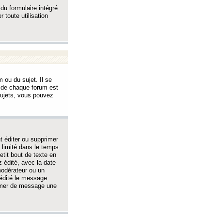
 du formulaire intégré
 toute utilisation
 ou du sujet. Il se
s de chaque forum est
sujets, vous pouvez
 éditer ou supprimer
 limité dans le temps
tit bout de texte en
 édité, avec la date
 modérateur ou un
 édité le message
rimer de message une