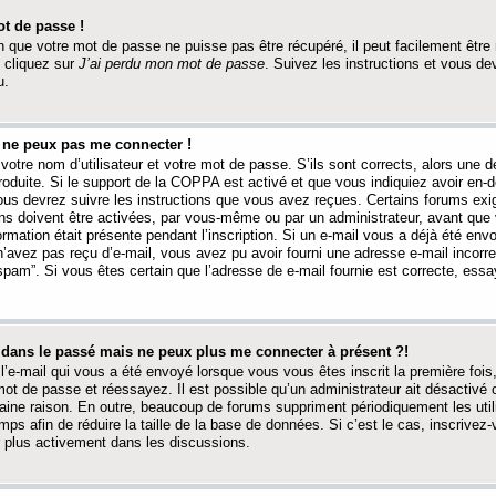
t de passe !
 que votre mot de passe ne puisse pas être récupéré, il peut facilement être ré
 cliquez sur
J’ai perdu mon mot de passe
. Suivez les instructions et vous de
u.
s ne peux pas me connecter !
votre nom d’utilisateur et votre mot de passe. S’ils sont corrects, alors une
produite. Si le support de la COPPA est activé et que vous indiquiez avoir en
 vous devrez suivre les instructions que vous avez reçues. Certains forums ex
ons doivent être activées, par vous-même ou par un administrateur, avant que 
ormation était présente pendant l’inscription. Si un e-mail vous a déjà été env
n’avez pas reçu d’e-mail, vous avez pu avoir fourni une adresse e-mail incorre
“spam”. Si vous êtes certain que l’adresse de e-mail fournie est correcte, ess
t dans le passé mais ne peux plus me connecter à présent ?!
l’e-mail qui vous a été envoyé lorsque vous vous êtes inscrit la première fois
e mot de passe et réessayez. Il est possible qu’un administrateur ait désactivé 
ine raison. En outre, beaucoup de forums suppriment périodiquement les utili
mps afin de réduire la taille de la base de données. Si c’est le cas, inscrive
r plus activement dans les discussions.