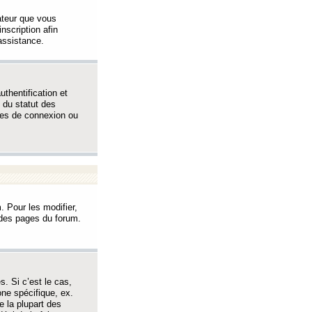
sateur que vous
inscription afin
assistance.
thentification et
 du statut des
èmes de connexion ou
. Pour les modifier,
t des pages du forum.
s. Si c’est le cas,
one spécifique, ex.
e la plupart des