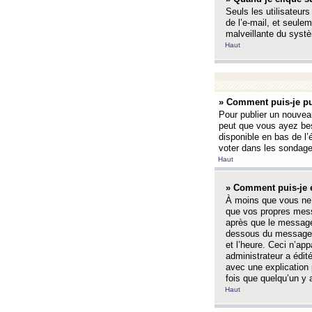
Seuls les utilisateurs
de l’e-mail, et seulem
malveillante du systè
Haut
» Comment puis-je pu
Pour publier un nouveau
peut que vous ayez bes
disponible en bas de l
voter dans les sondage
Haut
» Comment puis-je 
À moins que vous ne 
que vos propres mess
après que le message 
dessous du message l
et l’heure. Ceci n’ap
administrateur a édit
avec une explication
fois que quelqu’un y 
Haut