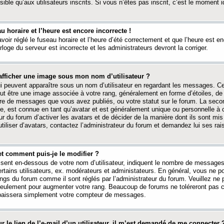
ible qu’aux utilisateurs inscrits. Si vous n’êtes pas inscrit, c’est le moment id
au horaire et l’heure est encore incorrecte !
avoir réglé le fuseau horaire et l’heure d’été correctement et que l’heure est e
rloge du serveur est incorrecte et les administrateurs devront la corriger.
fficher une image sous mon nom d’utilisateur ?
ui peuvent apparaître sous un nom d’utilisateur en regardant les messages. C
peut être une image associée à votre rang, généralement en forme d’étoiles, de
bre de messages que vous avez publiés, ou votre statut sur le forum. La seco
, est connue en tant qu’avatar et est généralement unique ou personnelle à c
ur du forum d’activer les avatars et de décider de la manière dont ils sont mis 
iliser d’avatars, contactez l’administrateur du forum et demandez lui ses rai
et comment puis-je le modifier ?
ssent en-dessous de votre nom d’utilisateur, indiquent le nombre de message
certains utilisateurs, ex. modérateurs et administateurs. En général, vous ne
angs du forum comme il sont réglés par l’administrateur du forum. Veuillez ne
 seulement pour augmenter votre rang. Beaucoup de forums ne toléreront pas c
abaissera simplement votre compteur de messages.
r le lien de l’e-mail d’un utilisateur, il m’est demandé de me connecter 