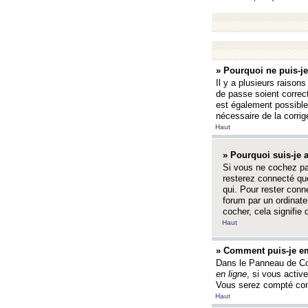
» Pourquoi ne puis-j
Il y a plusieurs raison
de passe soient correct
est également possible q
nécessaire de la corrige
Haut
» Pourquoi suis-je
Si vous ne cochez p
resterez connecté que
qui. Pour rester con
forum par un ordinate
cocher, cela signifie 
Haut
» Comment puis-je em
Dans le Panneau de Con
en ligne
, si vous activ
Vous serez compté com
Haut