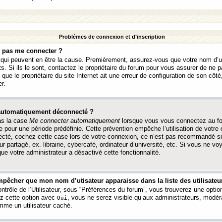
Problèmes de connexion et d’inscription
e pas me connecter ?
s qui peuvent en être la cause. Premièrement, assurez-vous que votre nom d’ut
s. Si ils le sont, contactez le propriétaire du forum pour vous assurer de ne pa
ue le propriétaire du site Internet ait une erreur de configuration de son côté, 
r.
 automatiquement déconnecté ?
as la case
Me connecter automatiquement
lorsque vous vous connectez au f
 pour une période prédéfinie. Cette prévention empêche l’utilisation de votre
necté, cochez cette case lors de votre connexion, ce n’est pas recommandé s
ur partagé, ex. librairie, cybercafé, ordinateur d’université, etc. Si vous ne v
que votre administrateur a désactivé cette fonctionnalité.
pêcher que mon nom d’utisateur apparaisse dans la liste des utilisateur
trôle de l’Utilisateur, sous “Préférences du forum”, vous trouverez une opti
ez cette option avec
, vous ne serez visible qu’aux administrateurs, mod
Oui
me un utilisateur caché.