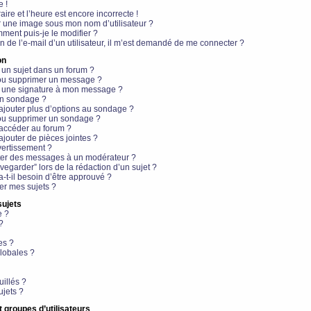
e !
aire et l’heure est encore incorrecte !
r une image sous mon nom d’utilisateur ?
ment puis-je le modifier ?
en de l’e-mail d’un utilisateur, il m’est demandé de me connecter ?
on
 un sujet dans un forum ?
 ou supprimer un message ?
r une signature à mon message ?
un sondage ?
ajouter plus d’options au sondage ?
ou supprimer un sondage ?
 accéder au forum ?
ajouter de pièces jointes ?
vertissement ?
ter des messages à un modérateur ?
egarder” lors de la rédaction d’un sujet ?
t-il besoin d’être approuvé ?
r mes sujets ?
sujets
e ?
?
es ?
lobales ?
uillés ?
ujets ?
t groupes d’utilisateurs