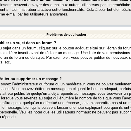
 inscrits peuvent envoyer des e-mail aux autres utilisateurs par l’intermédiaire
ent si l’administrateur a activé cette fonctionnalité. Cela à pour but d’empêcher
me e-mail par les utilisateurs anonymes.
Problèmes de publication
blier un sujet dans un forum ?
 sujet dans un forum, cliquez sur le bouton adéquat situé sur l’écran du forum
oin d’être inscrit avant de rédiger un message. Une liste de vos permission
’écran du forum ou du sujet. Par exemple : vous pouvez publier de nouveaux 
s, etc.
éditer ou supprimer un message ?
soyez l’administrateur du forum ou un modérateur, vous ne pouvez seulement
ages. Vous pouvez éditer un message en cliquant le bouton adéquat, parfois
ait été publié. Si quelqu’un a déjà répondu au message, vous trouverez un pe
orsque vous revenez au sujet qui énumère le nombre de fois que vous l’avez
paraîtra que si quelqu’un a effectué une réponse ; cela n’apparaîtra pas si un
é le message, bien qu’ils puissent laisser une note expliquant pourquoi ils ont
 personelle. Veuillez noter que les utilisateurs normaux ne peuvent pas supp
a répondu.