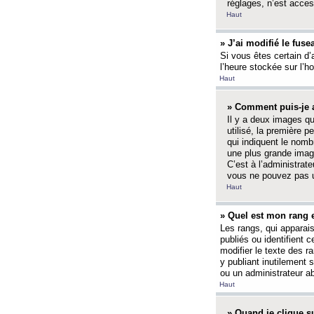
réglages, n’est access
Haut
» J’ai modifié le fuse
Si vous êtes certain d’
l’heure stockée sur l’ho
Haut
» Comment puis-je a
Il y a deux images q
utilisé, la première 
qui indiquent le nom
une plus grande image
C’est à l’administrate
vous ne pouvez pas ut
Haut
» Quel est mon rang 
Les rangs, qui apparai
publiés ou identifient 
modifier le texte des r
y publiant inutilement
ou un administrateur 
Haut
» Quand je clique su