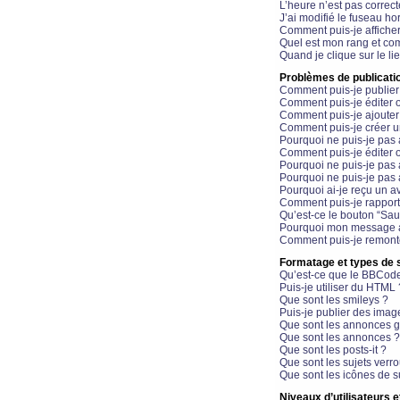
L’heure n’est pas correct
J’ai modifié le fuseau hor
Comment puis-je affiche
Quel est mon rang et com
Quand je clique sur le li
Problèmes de publicati
Comment puis-je publier
Comment puis-je éditer
Comment puis-je ajoute
Comment puis-je créer 
Pourquoi ne puis-je pas 
Comment puis-je éditer 
Pourquoi ne puis-je pas
Pourquoi ne puis-je pas 
Pourquoi ai-je reçu un a
Comment puis-je rappor
Qu’est-ce le bouton “Sauv
Pourquoi mon message a-
Comment puis-je remonte
Formatage et types de 
Qu’est-ce que le BBCod
Puis-je utiliser du HTML 
Que sont les smileys ?
Puis-je publier des imag
Que sont les annonces g
Que sont les annonces ?
Que sont les posts-it ?
Que sont les sujets verro
Que sont les icônes de s
Niveaux d’utilisateurs e