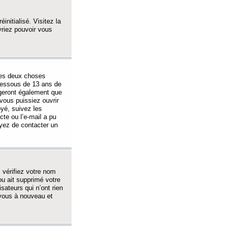
initialisé. Visitez la
vriez pouvoir vous
 des deux choses
-dessous de 13 ans de
igeront également que
vous puissiez ouvrir
oyé, suivez les
cte ou l’e-mail a pu
ayez de contacter un
, vérifiez votre nom
ou ait supprimé votre
sateurs qui n’ont rien
z-vous à nouveau et