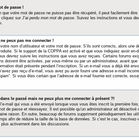
t de passe !
 que votre mot de passe ne puisse pas être récupéré, il peut facilement être ré
 cliquez sur
J’ai perdu mon mot de passe
. Suivez les instructions et vous de
u.
s ne peux pas me connecter !
votre nom d’utilisateur et votre mot de passe. S’ils sont corrects, alors une
produite. Si le support de la COPPA est activé et que vous indiquiez avoir en
 vous devrez suivre les instructions que vous avez reçues. Certains forums ex
ons doivent être activées, par vous-même ou par un administrateur, avant que 
ormation était présente pendant l’inscription. Si un e-mail vous a déjà été env
n’avez pas reçu d’e-mail, vous avez pu avoir fourni une adresse e-mail incorre
“spam”. Si vous êtes certain que l’adresse de e-mail fournie est correcte, ess
t dans le passé mais ne peux plus me connecter à présent ?!
l’e-mail qui vous a été envoyé lorsque vous vous êtes inscrit la première fois
e mot de passe et réessayez. Il est possible qu’un administrateur ait désactivé 
ine raison. En outre, beaucoup de forums suppriment périodiquement les utili
mps afin de réduire la taille de la base de données. Si c’est le cas, inscrive
r plus activement dans les discussions.