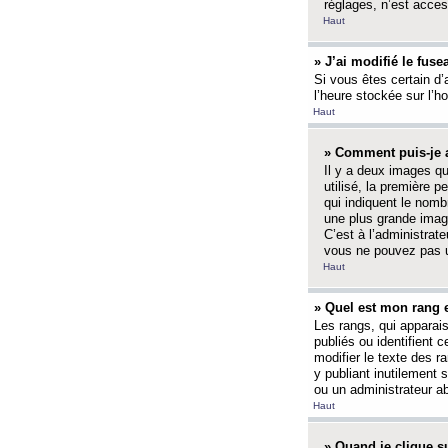
réglages, n’est access
Haut
» J’ai modifié le fuse
Si vous êtes certain d’
l’heure stockée sur l’ho
Haut
» Comment puis-je a
Il y a deux images q
utilisé, la première 
qui indiquent le nom
une plus grande image
C’est à l’administrate
vous ne pouvez pas ut
Haut
» Quel est mon rang 
Les rangs, qui apparai
publiés ou identifient 
modifier le texte des r
y publiant inutilement
ou un administrateur 
Haut
» Quand je clique su