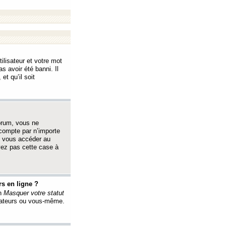
ilisateur et votre mot
s avoir été banni. Il
et qu’il soit
orum, vous ne
 compte par n’importe
i vous accéder au
oyez pas cette case à
s en ligne ?
on
Masquer votre statut
érateurs ou vous-même.