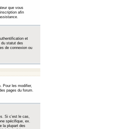
sateur que vous
inscription afin
assistance.
thentification et
 du statut des
èmes de connexion ou
. Pour les modifier,
t des pages du forum.
s. Si c’est le cas,
one spécifique, ex.
e la plupart des