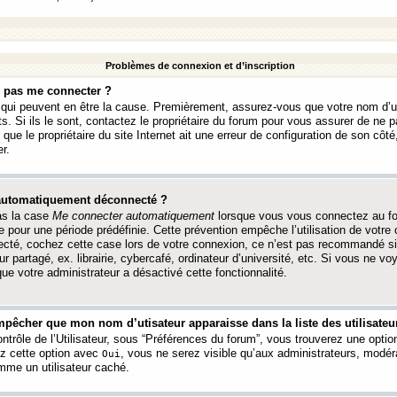
Problèmes de connexion et d’inscription
e pas me connecter ?
s qui peuvent en être la cause. Premièrement, assurez-vous que votre nom d’ut
s. Si ils le sont, contactez le propriétaire du forum pour vous assurer de ne pa
ue le propriétaire du site Internet ait une erreur de configuration de son côté, 
r.
 automatiquement déconnecté ?
as la case
Me connecter automatiquement
lorsque vous vous connectez au f
 pour une période prédéfinie. Cette prévention empêche l’utilisation de votre
necté, cochez cette case lors de votre connexion, ce n’est pas recommandé s
ur partagé, ex. librairie, cybercafé, ordinateur d’université, etc. Si vous ne v
que votre administrateur a désactivé cette fonctionnalité.
pêcher que mon nom d’utisateur apparaisse dans la liste des utilisateur
trôle de l’Utilisateur, sous “Préférences du forum”, vous trouverez une opti
ez cette option avec
, vous ne serez visible qu’aux administrateurs, mod
Oui
me un utilisateur caché.