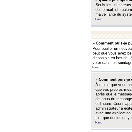
Seuls les utilisateurs
de l’e-mail, et seulem
malveillante du systè
Haut
» Comment puis-je pu
Pour publier un nouveau
peut que vous ayez bes
disponible en bas de l
voter dans les sondage
Haut
» Comment puis-je 
À moins que vous ne 
que vos propres mess
après que le message 
dessous du message l
et l’heure. Ceci n’ap
administrateur a édit
avec une explication
fois que quelqu’un y 
Haut