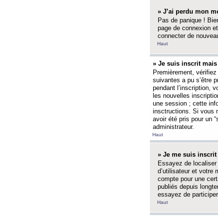
» J’ai perdu mon mo
Pas de panique ! Bien
page de connexion et
connecter de nouvea
Haut
» Je suis inscrit mai
Premièrement, vérifiez 
suivantes a pu s’être 
pendant l’inscription,
les nouvelles inscripti
une session ; cette inf
insctructions. Si vous 
avoir été pris pour un 
administrateur.
Haut
» Je me suis inscri
Essayez de localiser 
d’utilisateur et votr
compte pour une certa
publiés depuis longte
essayez de participe
Haut