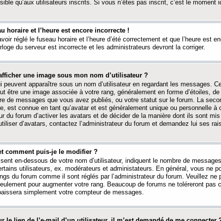
ible qu’aux utilisateurs inscrits. Si vous n’êtes pas inscrit, c’est le moment id
au horaire et l’heure est encore incorrecte !
avoir réglé le fuseau horaire et l’heure d’été correctement et que l’heure est e
rloge du serveur est incorrecte et les administrateurs devront la corriger.
fficher une image sous mon nom d’utilisateur ?
ui peuvent apparaître sous un nom d’utilisateur en regardant les messages. C
peut être une image associée à votre rang, généralement en forme d’étoiles, de
bre de messages que vous avez publiés, ou votre statut sur le forum. La seco
, est connue en tant qu’avatar et est généralement unique ou personnelle à c
ur du forum d’activer les avatars et de décider de la manière dont ils sont mis 
iliser d’avatars, contactez l’administrateur du forum et demandez lui ses rai
et comment puis-je le modifier ?
ssent en-dessous de votre nom d’utilisateur, indiquent le nombre de message
certains utilisateurs, ex. modérateurs et administateurs. En général, vous ne
angs du forum comme il sont réglés par l’administrateur du forum. Veuillez ne
 seulement pour augmenter votre rang. Beaucoup de forums ne toléreront pas c
abaissera simplement votre compteur de messages.
r le lien de l’e-mail d’un utilisateur, il m’est demandé de me connecter 