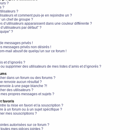
eurs ?
s ?
ilisateurs ?
lisateurs et comment puis-je en rejoindre un ?
 un chef de groupe ?
s d’utilisateurs apparaissent dans une couleur différente ?
’utilisateurs par défaut” ?
équipe” ?
de messages privés !
es messages privés non désirés !
em-mail abusif de quelqu’un sur ce forum !
is et d’ignorés ?
ou supprimer des utilisateurs de mes listes d’amis et d’ignorés ?
rums
her dans un forum ou des forums ?
e renvoie aucun résultat ?
envoie à une page blanche ?!
er des utilisateurs ?
 mes propres messages et sujets ?
t favoris
ntre la mise en favori et la souscription ?
e à un forum ou à un sujet spécifique ?
er mes souscriptions ?
ointes autorisées sur ce forum ?
toutes mes pièces jointes ?