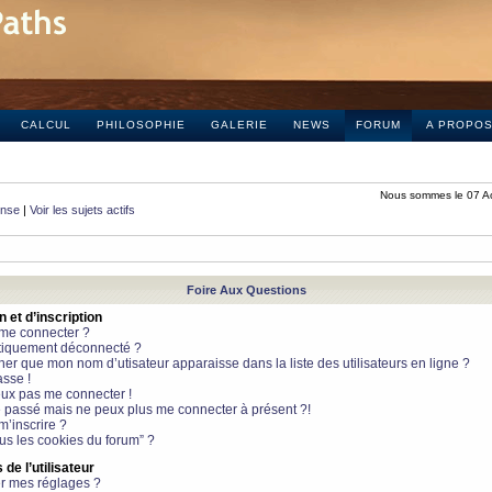
CALCUL
PHILOSOPHIE
GALERIE
NEWS
FORUM
A PROPO
Nous sommes le 07 A
onse
|
Voir les sujets actifs
Foire Aux Questions
et d’inscription
 me connecter ?
tiquement déconnecté ?
 que mon nom d’utisateur apparaisse dans la liste des utilisateurs en ligne ?
sse !
peux pas me connecter !
le passé mais ne peux plus me connecter à présent ?!
m’inscrire ?
ous les cookies du forum” ?
de l’utilisateur
r mes réglages ?