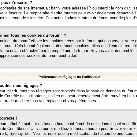
 pas m’inscrire ?
ropriétaire du site Internet ait banni votre adresse IP ou interdit le nom d’utili
vous inscrire. Le propriétaire du site Internet peut avoir également désactivé l’
 visiteurs de s’inscrire. Contactez l’administrateur du forum pour de plus d’
rimer tous les cookies du forum” ?
ookies du forum” efface les cookies crées par le forum qui conservent votre au
e forum. Cela fournit également des fonctionnalités telles que l’enregistrement
u, si cela a été activé par le propriétaire du forum. Si vous avez des probl
uppression des cookies du forum peut aider.
Préférences et réglages de l’utilisateur
difier mes réglages ?
teur inscrit, tous vos réglages sont stockés dans la base de données du forum
e Contrôle de l’utilisateur ; un lien qui peut généralement être trouvé en hau
tra de modifier tous vos réglages et vos préférences.
correcte !
heure affichée soit sur un fuseau horaire différent de celui dans lequel vous ête
 de Contrôle de l’Utilisateur et modifiez le fuseau horaire pour trouver votre z
ork, Sydney, etc. Veuillez noter que la modification du fuseau horaire, comm