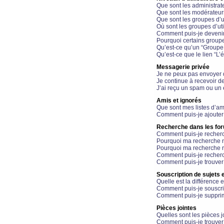
Que sont les administrat
Que sont les modérateur
Que sont les groupes d’ut
Où sont les groupes d’uti
Comment puis-je devenir
Pourquoi certains groupe
Qu’est-ce qu’un “Groupe d
Qu’est-ce que le lien “L’
Messagerie privée
Je ne peux pas envoyer 
Je continue à recevoir d
J’ai reçu un spam ou un 
Amis et ignorés
Que sont mes listes d’am
Comment puis-je ajouter 
Recherche dans les fo
Comment puis-je recherc
Pourquoi ma recherche n
Pourquoi ma recherche r
Comment puis-je recherch
Comment puis-je trouver
Souscription de sujets e
Quelle est la différence e
Comment puis-je souscrir
Comment puis-je supprim
Pièces jointes
Quelles sont les pièces j
Comment puis-je trouver 