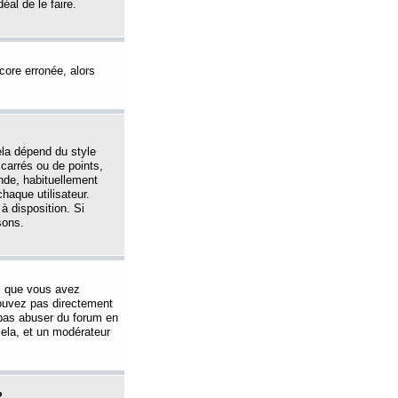
éal de le faire.
ncore erronée, alors
ela dépend du style
 carrés ou de points,
nde, habituellement
haque utilisateur.
à disposition. Si
sons.
s que vous avez
 pouvez pas directement
 pas abuser du forum en
ela, et un modérateur
?