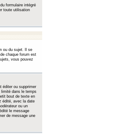
 du formulaire intégré
 toute utilisation
 ou du sujet. Il se
s de chaque forum est
sujets, vous pouvez
 éditer ou supprimer
 limité dans le temps
tit bout de texte en
 édité, avec la date
 modérateur ou un
 édité le message
rimer de message une