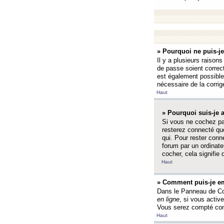
» Pourquoi ne puis-j
Il y a plusieurs raison
de passe soient correct
est également possible q
nécessaire de la corrige
Haut
» Pourquoi suis-je
Si vous ne cochez p
resterez connecté que
qui. Pour rester con
forum par un ordinate
cocher, cela signifie 
Haut
» Comment puis-je em
Dans le Panneau de Con
en ligne
, si vous activ
Vous serez compté com
Haut