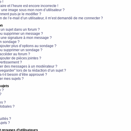
e !
aire et l’heure est encore incorrecte !
r une image sous mon nom d’utilisateur ?
ment puis-je le modifier ?
en de l’e-mail d’un utilisateur, il m’est demandé de me connecter ?
on
 un sujet dans un forum ?
 ou supprimer un message ?
r une signature à mon message ?
un sondage ?
ajouter plus d’options au sondage ?
ou supprimer un sondage ?
 accéder au forum ?
ajouter de pièces jointes ?
vertissement ?
ter des messages à un modérateur ?
egarder” lors de la rédaction d’un sujet ?
t-il besoin d’être approuvé ?
r mes sujets ?
sujets
e ?
?
es ?
lobales ?
uillés ?
ujets ?
t groupes d’utilisateurs