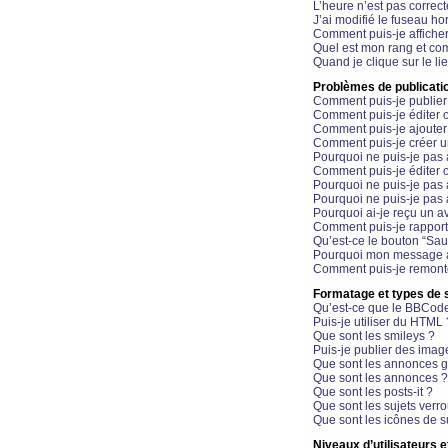
L’heure n’est pas correct
J’ai modifié le fuseau hor
Comment puis-je affiche
Quel est mon rang et com
Quand je clique sur le li
Problèmes de publicati
Comment puis-je publier
Comment puis-je éditer
Comment puis-je ajoute
Comment puis-je créer 
Pourquoi ne puis-je pas 
Comment puis-je éditer 
Pourquoi ne puis-je pas
Pourquoi ne puis-je pas 
Pourquoi ai-je reçu un a
Comment puis-je rappor
Qu’est-ce le bouton “Sauv
Pourquoi mon message a-
Comment puis-je remonte
Formatage et types de 
Qu’est-ce que le BBCod
Puis-je utiliser du HTML 
Que sont les smileys ?
Puis-je publier des imag
Que sont les annonces g
Que sont les annonces ?
Que sont les posts-it ?
Que sont les sujets verro
Que sont les icônes de s
Niveaux d’utilisateurs e