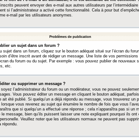
 inscrits peuvent envoyer des e-mail aux autres utilisateurs par l’intermédiaire
ent si l’administrateur a activé cette fonctionnalité. Cela à pour but d’empêcher
me e-mail par les utilisateurs anonymes.
Problèmes de publication
blier un sujet dans un forum ?
 sujet dans un forum, cliquez sur le bouton adéquat situé sur l’écran du forum
oin d’être inscrit avant de rédiger un message. Une liste de vos permission
’écran du forum ou du sujet. Par exemple : vous pouvez publier de nouveaux 
s, etc.
éditer ou supprimer un message ?
soyez l’administrateur du forum ou un modérateur, vous ne pouvez seulement
ages. Vous pouvez éditer un message en cliquant le bouton adéquat, parfois
ait été publié. Si quelqu’un a déjà répondu au message, vous trouverez un pe
orsque vous revenez au sujet qui énumère le nombre de fois que vous l’avez
paraîtra que si quelqu’un a effectué une réponse ; cela n’apparaîtra pas si un
é le message, bien qu’ils puissent laisser une note expliquant pourquoi ils ont
 personelle. Veuillez noter que les utilisateurs normaux ne peuvent pas supp
a répondu.