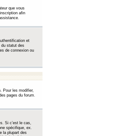
sateur que vous
inscription afin
assistance.
thentification et
 du statut des
èmes de connexion ou
. Pour les modifier,
t des pages du forum.
s. Si c’est le cas,
one spécifique, ex.
e la plupart des