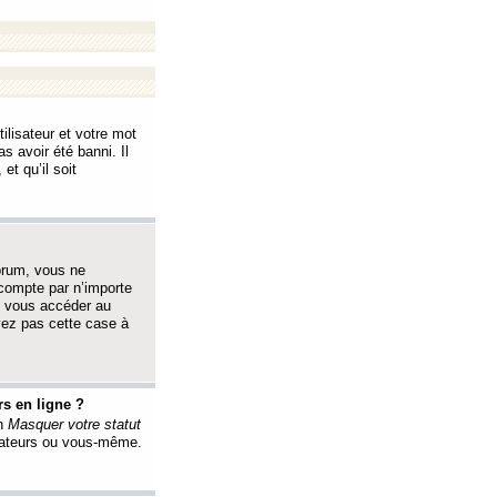
ilisateur et votre mot
s avoir été banni. Il
et qu’il soit
orum, vous ne
 compte par n’importe
i vous accéder au
oyez pas cette case à
s en ligne ?
on
Masquer votre statut
érateurs ou vous-même.