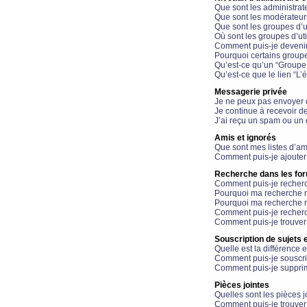
Que sont les administrat
Que sont les modérateur
Que sont les groupes d’ut
Où sont les groupes d’uti
Comment puis-je devenir
Pourquoi certains groupe
Qu’est-ce qu’un “Groupe d
Qu’est-ce que le lien “L’
Messagerie privée
Je ne peux pas envoyer 
Je continue à recevoir d
J’ai reçu un spam ou un 
Amis et ignorés
Que sont mes listes d’am
Comment puis-je ajouter 
Recherche dans les fo
Comment puis-je recherc
Pourquoi ma recherche n
Pourquoi ma recherche r
Comment puis-je recherch
Comment puis-je trouver
Souscription de sujets e
Quelle est la différence e
Comment puis-je souscrir
Comment puis-je supprim
Pièces jointes
Quelles sont les pièces j
Comment puis-je trouver 