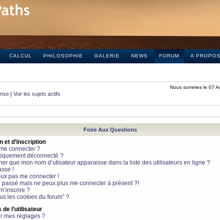
CALCUL
PHILOSOPHIE
GALERIE
NEWS
FORUM
A PROPO
Nous sommes le 07 A
onse
|
Voir les sujets actifs
Foire Aux Questions
et d’inscription
 me connecter ?
tiquement déconnecté ?
 que mon nom d’utisateur apparaisse dans la liste des utilisateurs en ligne ?
sse !
peux pas me connecter !
le passé mais ne peux plus me connecter à présent ?!
m’inscrire ?
ous les cookies du forum” ?
de l’utilisateur
r mes réglages ?