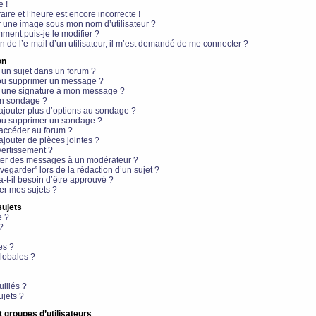
e !
aire et l’heure est encore incorrecte !
r une image sous mon nom d’utilisateur ?
ment puis-je le modifier ?
en de l’e-mail d’un utilisateur, il m’est demandé de me connecter ?
on
 un sujet dans un forum ?
 ou supprimer un message ?
r une signature à mon message ?
un sondage ?
ajouter plus d’options au sondage ?
ou supprimer un sondage ?
 accéder au forum ?
ajouter de pièces jointes ?
vertissement ?
ter des messages à un modérateur ?
egarder” lors de la rédaction d’un sujet ?
t-il besoin d’être approuvé ?
r mes sujets ?
sujets
e ?
?
es ?
lobales ?
uillés ?
ujets ?
t groupes d’utilisateurs