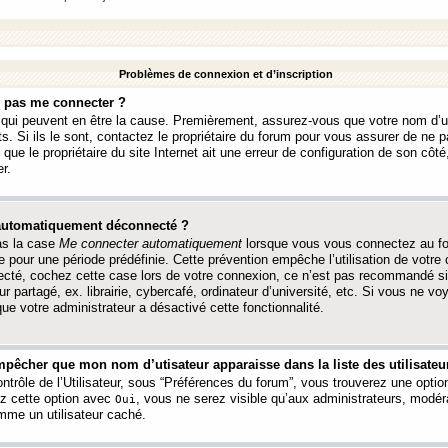
Problèmes de connexion et d’inscription
e pas me connecter ?
s qui peuvent en être la cause. Premièrement, assurez-vous que votre nom d’ut
s. Si ils le sont, contactez le propriétaire du forum pour vous assurer de ne pa
ue le propriétaire du site Internet ait une erreur de configuration de son côté, 
r.
 automatiquement déconnecté ?
as la case
Me connecter automatiquement
lorsque vous vous connectez au f
 pour une période prédéfinie. Cette prévention empêche l’utilisation de votre
necté, cochez cette case lors de votre connexion, ce n’est pas recommandé s
ur partagé, ex. librairie, cybercafé, ordinateur d’université, etc. Si vous ne v
que votre administrateur a désactivé cette fonctionnalité.
pêcher que mon nom d’utisateur apparaisse dans la liste des utilisateur
trôle de l’Utilisateur, sous “Préférences du forum”, vous trouverez une opti
ez cette option avec
, vous ne serez visible qu’aux administrateurs, mod
Oui
me un utilisateur caché.