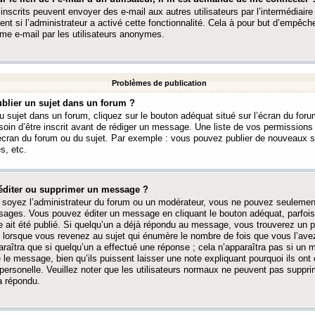
 inscrits peuvent envoyer des e-mail aux autres utilisateurs par l’intermédiaire
ent si l’administrateur a activé cette fonctionnalité. Cela à pour but d’empêcher
me e-mail par les utilisateurs anonymes.
Problèmes de publication
blier un sujet dans un forum ?
 sujet dans un forum, cliquez sur le bouton adéquat situé sur l’écran du forum
oin d’être inscrit avant de rédiger un message. Une liste de vos permission
’écran du forum ou du sujet. Par exemple : vous pouvez publier de nouveaux 
s, etc.
éditer ou supprimer un message ?
soyez l’administrateur du forum ou un modérateur, vous ne pouvez seulement
ages. Vous pouvez éditer un message en cliquant le bouton adéquat, parfois
ait été publié. Si quelqu’un a déjà répondu au message, vous trouverez un pe
orsque vous revenez au sujet qui énumère le nombre de fois que vous l’avez
paraîtra que si quelqu’un a effectué une réponse ; cela n’apparaîtra pas si un
é le message, bien qu’ils puissent laisser une note expliquant pourquoi ils ont
 personelle. Veuillez noter que les utilisateurs normaux ne peuvent pas supp
a répondu.