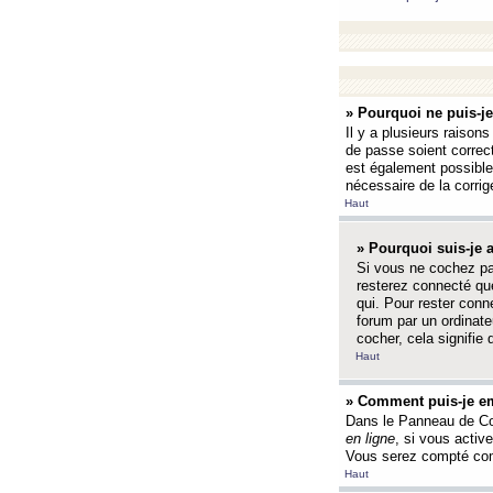
» Pourquoi ne puis-j
Il y a plusieurs raison
de passe soient correct
est également possible q
nécessaire de la corrige
Haut
» Pourquoi suis-je
Si vous ne cochez p
resterez connecté que
qui. Pour rester con
forum par un ordinate
cocher, cela signifie 
Haut
» Comment puis-je em
Dans le Panneau de Con
en ligne
, si vous activ
Vous serez compté com
Haut