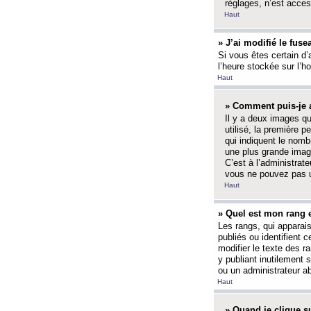
réglages, n’est access
Haut
» J’ai modifié le fuse
Si vous êtes certain d’
l’heure stockée sur l’ho
Haut
» Comment puis-je a
Il y a deux images q
utilisé, la première 
qui indiquent le nom
une plus grande image
C’est à l’administrate
vous ne pouvez pas ut
Haut
» Quel est mon rang 
Les rangs, qui apparai
publiés ou identifient 
modifier le texte des r
y publiant inutilement
ou un administrateur 
Haut
» Quand je clique su