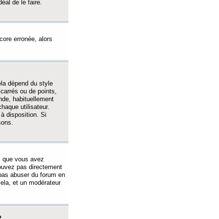
éal de le faire.
ncore erronée, alors
ela dépend du style
 carrés ou de points,
nde, habituellement
haque utilisateur.
à disposition. Si
sons.
s que vous avez
 pouvez pas directement
 pas abuser du forum en
ela, et un modérateur
?