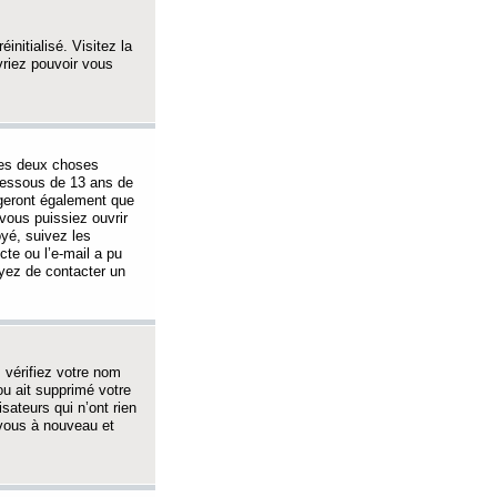
initialisé. Visitez la
vriez pouvoir vous
 des deux choses
-dessous de 13 ans de
igeront également que
vous puissiez ouvrir
oyé, suivez les
cte ou l’e-mail a pu
ayez de contacter un
, vérifiez votre nom
ou ait supprimé votre
sateurs qui n’ont rien
z-vous à nouveau et