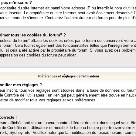
 pas m’inscrire ?
ropriétaire du site Internet ait banni votre adresse IP ou interdit le nom d’utili
vous inscrire. Le propriétaire du site Internet peut avoir également désactivé l’
 visiteurs de s’inscrire. Contactez l’administrateur du forum pour de plus d’
rimer tous les cookies du forum” ?
ookies du forum” efface les cookies crées par le forum qui conservent votre au
e forum. Cela fournit également des fonctionnalités telles que l’enregistrement
u, si cela a été activé par le propriétaire du forum. Si vous avez des probl
uppression des cookies du forum peut aider.
Préférences et réglages de l’utilisateur
difier mes réglages ?
teur inscrit, tous vos réglages sont stockés dans la base de données du forum
e Contrôle de l’utilisateur ; un lien qui peut généralement être trouvé en hau
tra de modifier tous vos réglages et vos préférences.
correcte !
heure affichée soit sur un fuseau horaire différent de celui dans lequel vous ête
 de Contrôle de l’Utilisateur et modifiez le fuseau horaire pour trouver votre z
ork, Sydney, etc. Veuillez noter que la modification du fuseau horaire, comm