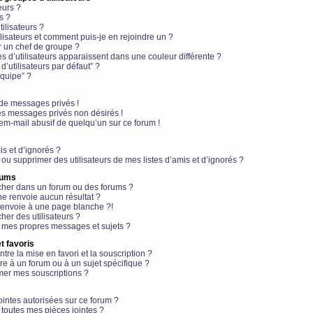
eurs ?
s ?
ilisateurs ?
lisateurs et comment puis-je en rejoindre un ?
 un chef de groupe ?
s d’utilisateurs apparaissent dans une couleur différente ?
’utilisateurs par défaut” ?
équipe” ?
de messages privés !
es messages privés non désirés !
em-mail abusif de quelqu’un sur ce forum !
is et d’ignorés ?
ou supprimer des utilisateurs de mes listes d’amis et d’ignorés ?
rums
her dans un forum ou des forums ?
e renvoie aucun résultat ?
envoie à une page blanche ?!
er des utilisateurs ?
 mes propres messages et sujets ?
t favoris
ntre la mise en favori et la souscription ?
e à un forum ou à un sujet spécifique ?
er mes souscriptions ?
ointes autorisées sur ce forum ?
toutes mes pièces jointes ?