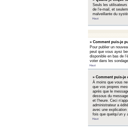
Seuls les utilisateurs
de l’e-mail, et seulem
malveillante du systè
Haut
» Comment puis-je pu
Pour publier un nouveau
peut que vous ayez bes
disponible en bas de l
voter dans les sondage
Haut
» Comment puis-je 
À moins que vous ne 
que vos propres mess
après que le message 
dessous du message l
et l’heure. Ceci n’ap
administrateur a édit
avec une explication
fois que quelqu’un y 
Haut