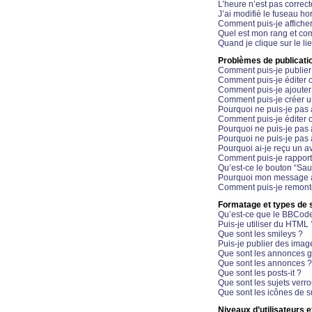
L’heure n’est pas correct
J’ai modifié le fuseau hor
Comment puis-je affiche
Quel est mon rang et com
Quand je clique sur le li
Problèmes de publicati
Comment puis-je publier
Comment puis-je éditer
Comment puis-je ajoute
Comment puis-je créer 
Pourquoi ne puis-je pas 
Comment puis-je éditer 
Pourquoi ne puis-je pas
Pourquoi ne puis-je pas 
Pourquoi ai-je reçu un a
Comment puis-je rappor
Qu’est-ce le bouton “Sauv
Pourquoi mon message a-
Comment puis-je remonte
Formatage et types de 
Qu’est-ce que le BBCod
Puis-je utiliser du HTML 
Que sont les smileys ?
Puis-je publier des imag
Que sont les annonces g
Que sont les annonces ?
Que sont les posts-it ?
Que sont les sujets verro
Que sont les icônes de s
Niveaux d’utilisateurs e