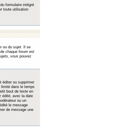
 du formulaire intégré
 toute utilisation
 ou du sujet. Il se
s de chaque forum est
sujets, vous pouvez
 éditer ou supprimer
 limité dans le temps
tit bout de texte en
 édité, avec la date
 modérateur ou un
 édité le message
rimer de message une