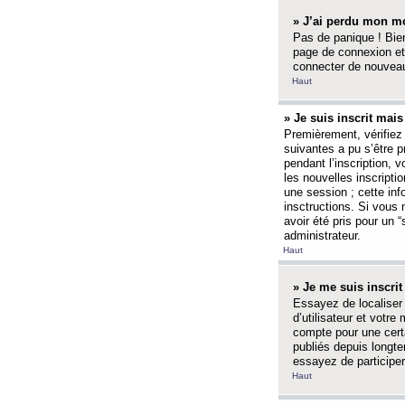
» J’ai perdu mon mo
Pas de panique ! Bien
page de connexion et
connecter de nouvea
Haut
» Je suis inscrit mai
Premièrement, vérifiez 
suivantes a pu s’être 
pendant l’inscription,
les nouvelles inscripti
une session ; cette inf
insctructions. Si vous 
avoir été pris pour un 
administrateur.
Haut
» Je me suis inscri
Essayez de localiser 
d’utilisateur et votr
compte pour une certa
publiés depuis longte
essayez de participe
Haut