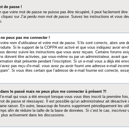
t de passe !
 que votre mot de passe ne puisse pas être récupéré, il peut facilement être ré
 cliquez sur
J’ai perdu mon mot de passe
. Suivez les instructions et vous de
u.
s ne peux pas me connecter !
votre nom d’utilisateur et votre mot de passe. S’ils sont corrects, alors une
produite. Si le support de la COPPA est activé et que vous indiquiez avoir en
 vous devrez suivre les instructions que vous avez reçues. Certains forums ex
ons doivent être activées, par vous-même ou par un administrateur, avant que 
ormation était présente pendant l’inscription. Si un e-mail vous a déjà été env
n’avez pas reçu d’e-mail, vous avez pu avoir fourni une adresse e-mail incorre
“spam”. Si vous êtes certain que l’adresse de e-mail fournie est correcte, ess
t dans le passé mais ne peux plus me connecter à présent ?!
l’e-mail qui vous a été envoyé lorsque vous vous êtes inscrit la première fois
e mot de passe et réessayez. Il est possible qu’un administrateur ait désactivé 
ine raison. En outre, beaucoup de forums suppriment périodiquement les utili
mps afin de réduire la taille de la base de données. Si c’est le cas, inscrive
r plus activement dans les discussions.