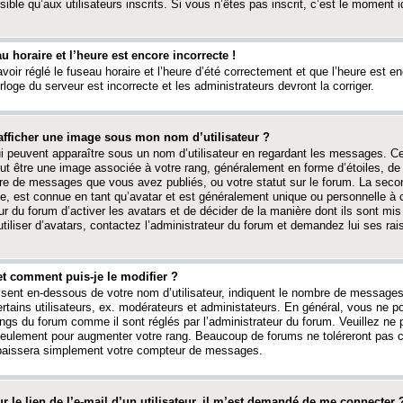
ible qu’aux utilisateurs inscrits. Si vous n’êtes pas inscrit, c’est le moment id
au horaire et l’heure est encore incorrecte !
avoir réglé le fuseau horaire et l’heure d’été correctement et que l’heure est e
rloge du serveur est incorrecte et les administrateurs devront la corriger.
fficher une image sous mon nom d’utilisateur ?
ui peuvent apparaître sous un nom d’utilisateur en regardant les messages. C
peut être une image associée à votre rang, généralement en forme d’étoiles, de
bre de messages que vous avez publiés, ou votre statut sur le forum. La seco
, est connue en tant qu’avatar et est généralement unique ou personnelle à c
ur du forum d’activer les avatars et de décider de la manière dont ils sont mis 
iliser d’avatars, contactez l’administrateur du forum et demandez lui ses rai
et comment puis-je le modifier ?
ssent en-dessous de votre nom d’utilisateur, indiquent le nombre de message
certains utilisateurs, ex. modérateurs et administateurs. En général, vous ne
angs du forum comme il sont réglés par l’administrateur du forum. Veuillez ne
 seulement pour augmenter votre rang. Beaucoup de forums ne toléreront pas c
abaissera simplement votre compteur de messages.
r le lien de l’e-mail d’un utilisateur, il m’est demandé de me connecter 