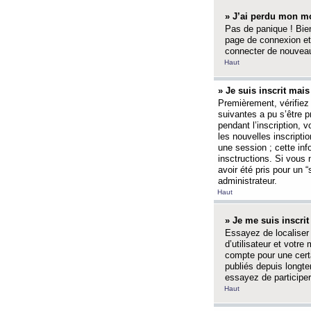
» J’ai perdu mon mo
Pas de panique ! Bien
page de connexion et
connecter de nouvea
Haut
» Je suis inscrit mai
Premièrement, vérifiez 
suivantes a pu s’être 
pendant l’inscription,
les nouvelles inscripti
une session ; cette inf
insctructions. Si vous 
avoir été pris pour un 
administrateur.
Haut
» Je me suis inscri
Essayez de localiser 
d’utilisateur et votr
compte pour une certa
publiés depuis longte
essayez de participe
Haut