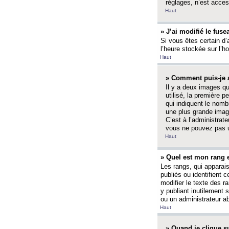
réglages, n’est access
Haut
» J’ai modifié le fuse
Si vous êtes certain d’
l’heure stockée sur l’ho
Haut
» Comment puis-je a
Il y a deux images q
utilisé, la première 
qui indiquent le nom
une plus grande image
C’est à l’administrate
vous ne pouvez pas ut
Haut
» Quel est mon rang 
Les rangs, qui apparai
publiés ou identifient 
modifier le texte des r
y publiant inutilement
ou un administrateur 
Haut
» Quand je clique su