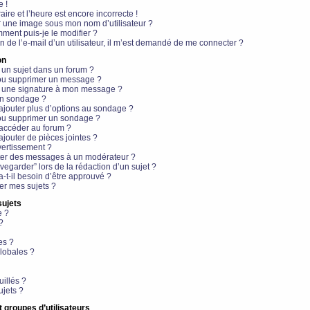
e !
aire et l’heure est encore incorrecte !
r une image sous mon nom d’utilisateur ?
ment puis-je le modifier ?
en de l’e-mail d’un utilisateur, il m’est demandé de me connecter ?
on
 un sujet dans un forum ?
 ou supprimer un message ?
r une signature à mon message ?
un sondage ?
ajouter plus d’options au sondage ?
ou supprimer un sondage ?
 accéder au forum ?
ajouter de pièces jointes ?
vertissement ?
ter des messages à un modérateur ?
egarder” lors de la rédaction d’un sujet ?
t-il besoin d’être approuvé ?
r mes sujets ?
sujets
e ?
?
es ?
lobales ?
uillés ?
ujets ?
t groupes d’utilisateurs