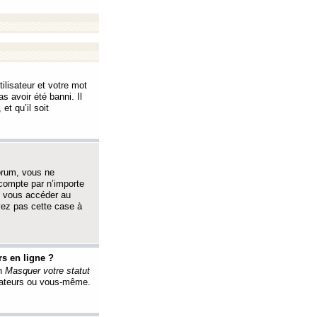
ilisateur et votre mot
s avoir été banni. Il
et qu’il soit
orum, vous ne
 compte par n’importe
i vous accéder au
oyez pas cette case à
s en ligne ?
on
Masquer votre statut
érateurs ou vous-même.