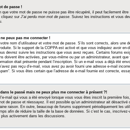
t de passe !
 que votre mot de passe ne puisse pas être récupéré, il peut facilement être ré
 cliquez sur
J’ai perdu mon mot de passe
. Suivez les instructions et vous de
u.
s ne peux pas me connecter !
votre nom d’utilisateur et votre mot de passe. S’ils sont corrects, alors une
produite. Si le support de la COPPA est activé et que vous indiquiez avoir en
 vous devrez suivre les instructions que vous avez reçues. Certains forums ex
ons doivent être activées, par vous-même ou par un administrateur, avant que 
ormation était présente pendant l’inscription. Si un e-mail vous a déjà été env
n’avez pas reçu d’e-mail, vous avez pu avoir fourni une adresse e-mail incorre
“spam”. Si vous êtes certain que l’adresse de e-mail fournie est correcte, ess
t dans le passé mais ne peux plus me connecter à présent ?!
l’e-mail qui vous a été envoyé lorsque vous vous êtes inscrit la première fois
e mot de passe et réessayez. Il est possible qu’un administrateur ait désactivé 
ine raison. En outre, beaucoup de forums suppriment périodiquement les utili
mps afin de réduire la taille de la base de données. Si c’est le cas, inscrive
r plus activement dans les discussions.