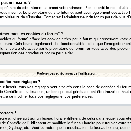
 pas m’inscrire ?
ropriétaire du site Internet ait banni votre adresse IP ou interdit le nom d’utili
vous inscrire. Le propriétaire du site Internet peut avoir également désactivé l’
 visiteurs de s’inscrire. Contactez l’administrateur du forum pour de plus d’
rimer tous les cookies du forum” ?
ookies du forum” efface les cookies crées par le forum qui conservent votre au
e forum. Cela fournit également des fonctionnalités telles que l’enregistrement
u, si cela a été activé par le propriétaire du forum. Si vous avez des probl
uppression des cookies du forum peut aider.
Préférences et réglages de l’utilisateur
difier mes réglages ?
teur inscrit, tous vos réglages sont stockés dans la base de données du forum
e Contrôle de l’utilisateur ; un lien qui peut généralement être trouvé en hau
tra de modifier tous vos réglages et vos préférences.
correcte !
heure affichée soit sur un fuseau horaire différent de celui dans lequel vous ête
 de Contrôle de l’Utilisateur et modifiez le fuseau horaire pour trouver votre z
ork, Sydney, etc. Veuillez noter que la modification du fuseau horaire, comm