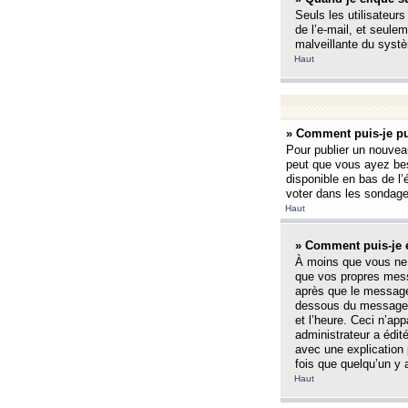
Seuls les utilisateurs
de l’e-mail, et seulem
malveillante du systè
Haut
» Comment puis-je pu
Pour publier un nouveau
peut que vous ayez bes
disponible en bas de l
voter dans les sondage
Haut
» Comment puis-je 
À moins que vous ne 
que vos propres mess
après que le message 
dessous du message l
et l’heure. Ceci n’ap
administrateur a édit
avec une explication
fois que quelqu’un y 
Haut