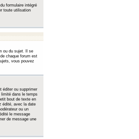
 du formulaire intégré
 toute utilisation
 ou du sujet. Il se
s de chaque forum est
sujets, vous pouvez
 éditer ou supprimer
 limité dans le temps
tit bout de texte en
 édité, avec la date
 modérateur ou un
 édité le message
rimer de message une