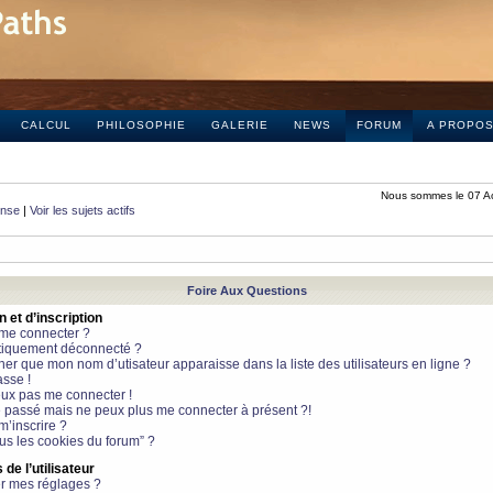
CALCUL
PHILOSOPHIE
GALERIE
NEWS
FORUM
A PROPO
Nous sommes le 07 A
onse
|
Voir les sujets actifs
Foire Aux Questions
et d’inscription
 me connecter ?
tiquement déconnecté ?
 que mon nom d’utisateur apparaisse dans la liste des utilisateurs en ligne ?
sse !
peux pas me connecter !
le passé mais ne peux plus me connecter à présent ?!
m’inscrire ?
ous les cookies du forum” ?
de l’utilisateur
r mes réglages ?