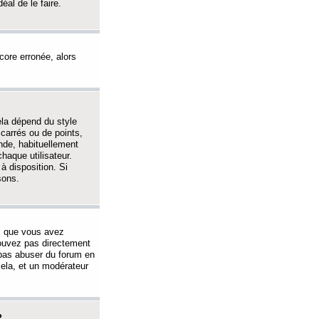
éal de le faire.
ncore erronée, alors
ela dépend du style
 carrés ou de points,
nde, habituellement
haque utilisateur.
à disposition. Si
sons.
s que vous avez
 pouvez pas directement
 pas abuser du forum en
ela, et un modérateur
?