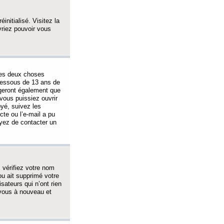
initialisé. Visitez la
vriez pouvoir vous
 des deux choses
-dessous de 13 ans de
igeront également que
vous puissiez ouvrir
oyé, suivez les
cte ou l’e-mail a pu
ayez de contacter un
, vérifiez votre nom
ou ait supprimé votre
sateurs qui n’ont rien
z-vous à nouveau et