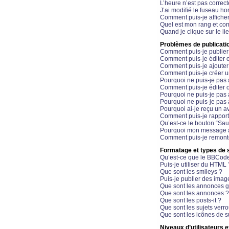
L’heure n’est pas correct
J’ai modifié le fuseau hor
Comment puis-je affiche
Quel est mon rang et com
Quand je clique sur le li
Problèmes de publicati
Comment puis-je publier
Comment puis-je éditer
Comment puis-je ajoute
Comment puis-je créer 
Pourquoi ne puis-je pas 
Comment puis-je éditer 
Pourquoi ne puis-je pas
Pourquoi ne puis-je pas 
Pourquoi ai-je reçu un a
Comment puis-je rappor
Qu’est-ce le bouton “Sauv
Pourquoi mon message a-
Comment puis-je remonte
Formatage et types de 
Qu’est-ce que le BBCod
Puis-je utiliser du HTML 
Que sont les smileys ?
Puis-je publier des imag
Que sont les annonces g
Que sont les annonces ?
Que sont les posts-it ?
Que sont les sujets verro
Que sont les icônes de s
Niveaux d’utilisateurs e