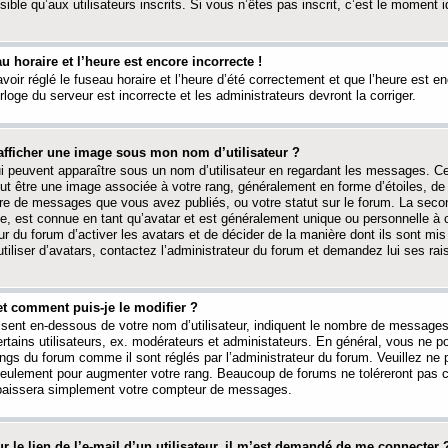
ible qu’aux utilisateurs inscrits. Si vous n’êtes pas inscrit, c’est le moment id
au horaire et l’heure est encore incorrecte !
avoir réglé le fuseau horaire et l’heure d’été correctement et que l’heure est e
rloge du serveur est incorrecte et les administrateurs devront la corriger.
fficher une image sous mon nom d’utilisateur ?
ui peuvent apparaître sous un nom d’utilisateur en regardant les messages. C
peut être une image associée à votre rang, généralement en forme d’étoiles, de
bre de messages que vous avez publiés, ou votre statut sur le forum. La seco
, est connue en tant qu’avatar et est généralement unique ou personnelle à c
ur du forum d’activer les avatars et de décider de la manière dont ils sont mis 
iliser d’avatars, contactez l’administrateur du forum et demandez lui ses rai
et comment puis-je le modifier ?
ssent en-dessous de votre nom d’utilisateur, indiquent le nombre de message
certains utilisateurs, ex. modérateurs et administateurs. En général, vous ne
angs du forum comme il sont réglés par l’administrateur du forum. Veuillez ne
 seulement pour augmenter votre rang. Beaucoup de forums ne toléreront pas c
abaissera simplement votre compteur de messages.
r le lien de l’e-mail d’un utilisateur, il m’est demandé de me connecter 