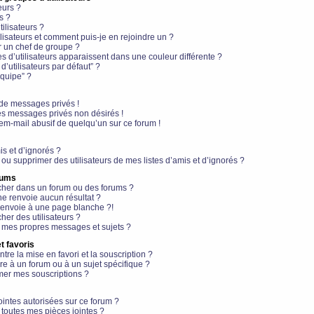
eurs ?
s ?
ilisateurs ?
lisateurs et comment puis-je en rejoindre un ?
 un chef de groupe ?
s d’utilisateurs apparaissent dans une couleur différente ?
’utilisateurs par défaut” ?
équipe” ?
de messages privés !
es messages privés non désirés !
em-mail abusif de quelqu’un sur ce forum !
is et d’ignorés ?
ou supprimer des utilisateurs de mes listes d’amis et d’ignorés ?
rums
her dans un forum ou des forums ?
e renvoie aucun résultat ?
envoie à une page blanche ?!
er des utilisateurs ?
 mes propres messages et sujets ?
t favoris
ntre la mise en favori et la souscription ?
e à un forum ou à un sujet spécifique ?
er mes souscriptions ?
ointes autorisées sur ce forum ?
toutes mes pièces jointes ?