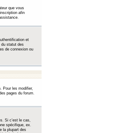
sateur que vous
inscription afin
assistance.
thentification et
 du statut des
èmes de connexion ou
. Pour les modifier,
t des pages du forum.
s. Si c’est le cas,
one spécifique, ex.
e la plupart des