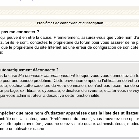
Problèmes de connexion et d’inscription
e pas me connecter ?
s qui peuvent en être la cause. Premièrement, assurez-vous que votre nom d’ut
s. Si ils le sont, contactez le propriétaire du forum pour vous assurer de ne pa
ue le propriétaire du site Internet ait une erreur de configuration de son côté, 
r.
 automatiquement déconnecté ?
as la case
Me connecter automatiquement
lorsque vous vous connectez au f
 pour une période prédéfinie. Cette prévention empêche l’utilisation de votre
necté, cochez cette case lors de votre connexion, ce n’est pas recommandé s
ur partagé, ex. librairie, cybercafé, ordinateur d’université, etc. Si vous ne v
que votre administrateur a désactivé cette fonctionnalité.
pêcher que mon nom d’utisateur apparaisse dans la liste des utilisateur
trôle de l’Utilisateur, sous “Préférences du forum”, vous trouverez une opti
ez cette option avec
, vous ne serez visible qu’aux administrateurs, mod
Oui
me un utilisateur caché.