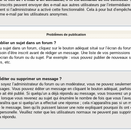
 inscrits peuvent envoyer des e-mail aux autres utilisateurs par l’intermédiaire
ent si l’administrateur a activé cette fonctionnalité. Cela à pour but d’empêcher
me e-mail par les utilisateurs anonymes.
Problèmes de publication
blier un sujet dans un forum ?
 sujet dans un forum, cliquez sur le bouton adéquat situé sur l’écran du forum
oin d’être inscrit avant de rédiger un message. Une liste de vos permission
’écran du forum ou du sujet. Par exemple : vous pouvez publier de nouveaux 
s, etc.
éditer ou supprimer un message ?
soyez l’administrateur du forum ou un modérateur, vous ne pouvez seulement
ages. Vous pouvez éditer un message en cliquant le bouton adéquat, parfois
ait été publié. Si quelqu’un a déjà répondu au message, vous trouverez un pe
orsque vous revenez au sujet qui énumère le nombre de fois que vous l’avez
paraîtra que si quelqu’un a effectué une réponse ; cela n’apparaîtra pas si un
é le message, bien qu’ils puissent laisser une note expliquant pourquoi ils ont
 personelle. Veuillez noter que les utilisateurs normaux ne peuvent pas supp
a répondu.