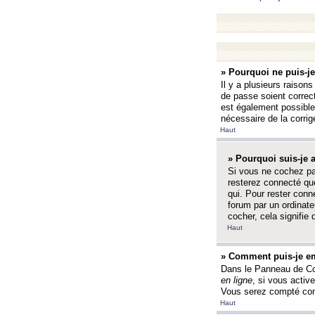
» Pourquoi ne puis-j
Il y a plusieurs raison
de passe soient correct
est également possible q
nécessaire de la corrige
Haut
» Pourquoi suis-je
Si vous ne cochez p
resterez connecté que
qui. Pour rester con
forum par un ordinate
cocher, cela signifie 
Haut
» Comment puis-je em
Dans le Panneau de Con
en ligne
, si vous activ
Vous serez compté com
Haut