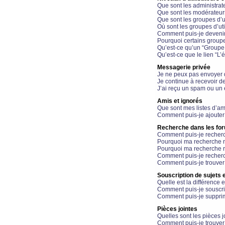
Que sont les administrat
Que sont les modérateur
Que sont les groupes d’ut
Où sont les groupes d’uti
Comment puis-je devenir
Pourquoi certains groupe
Qu’est-ce qu’un “Groupe d
Qu’est-ce que le lien “L’
Messagerie privée
Je ne peux pas envoyer 
Je continue à recevoir d
J’ai reçu un spam ou un 
Amis et ignorés
Que sont mes listes d’am
Comment puis-je ajouter 
Recherche dans les fo
Comment puis-je recherc
Pourquoi ma recherche n
Pourquoi ma recherche r
Comment puis-je recherch
Comment puis-je trouver
Souscription de sujets e
Quelle est la différence e
Comment puis-je souscrir
Comment puis-je supprim
Pièces jointes
Quelles sont les pièces j
Comment puis-je trouver 