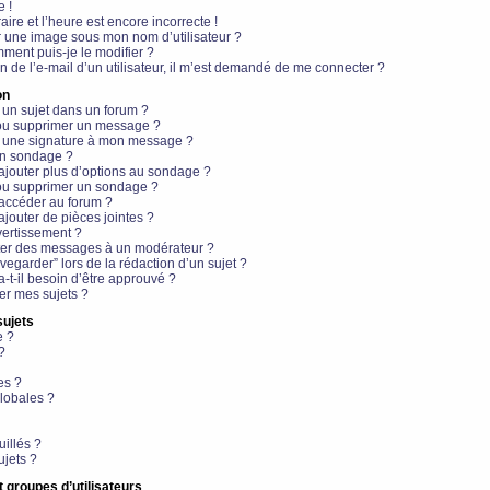
e !
aire et l’heure est encore incorrecte !
r une image sous mon nom d’utilisateur ?
ment puis-je le modifier ?
en de l’e-mail d’un utilisateur, il m’est demandé de me connecter ?
on
 un sujet dans un forum ?
 ou supprimer un message ?
r une signature à mon message ?
un sondage ?
ajouter plus d’options au sondage ?
ou supprimer un sondage ?
 accéder au forum ?
ajouter de pièces jointes ?
vertissement ?
ter des messages à un modérateur ?
egarder” lors de la rédaction d’un sujet ?
t-il besoin d’être approuvé ?
r mes sujets ?
sujets
e ?
?
es ?
lobales ?
uillés ?
ujets ?
t groupes d’utilisateurs