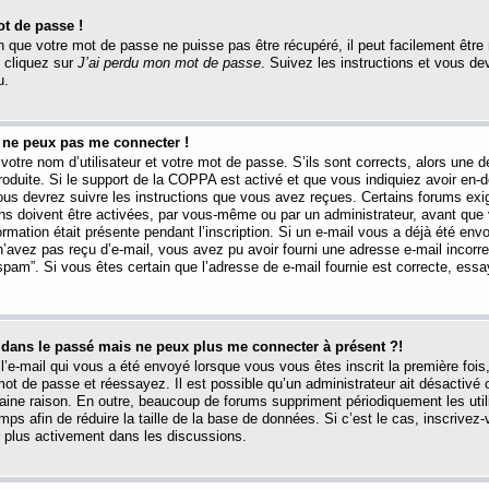
t de passe !
 que votre mot de passe ne puisse pas être récupéré, il peut facilement être ré
 cliquez sur
J’ai perdu mon mot de passe
. Suivez les instructions et vous de
u.
s ne peux pas me connecter !
votre nom d’utilisateur et votre mot de passe. S’ils sont corrects, alors une
produite. Si le support de la COPPA est activé et que vous indiquiez avoir en
 vous devrez suivre les instructions que vous avez reçues. Certains forums ex
ons doivent être activées, par vous-même ou par un administrateur, avant que 
ormation était présente pendant l’inscription. Si un e-mail vous a déjà été env
n’avez pas reçu d’e-mail, vous avez pu avoir fourni une adresse e-mail incorre
“spam”. Si vous êtes certain que l’adresse de e-mail fournie est correcte, ess
t dans le passé mais ne peux plus me connecter à présent ?!
l’e-mail qui vous a été envoyé lorsque vous vous êtes inscrit la première fois
e mot de passe et réessayez. Il est possible qu’un administrateur ait désactivé 
ine raison. En outre, beaucoup de forums suppriment périodiquement les utili
mps afin de réduire la taille de la base de données. Si c’est le cas, inscrive
r plus activement dans les discussions.