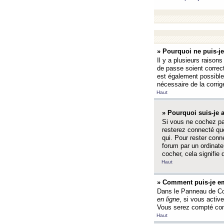
» Pourquoi ne puis-j
Il y a plusieurs raison
de passe soient correct
est également possible q
nécessaire de la corrige
Haut
» Pourquoi suis-je
Si vous ne cochez p
resterez connecté que
qui. Pour rester con
forum par un ordinate
cocher, cela signifie 
Haut
» Comment puis-je em
Dans le Panneau de Con
en ligne
, si vous activ
Vous serez compté com
Haut