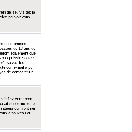
initialisé. Visitez la
vriez pouvoir vous
 des deux choses
-dessous de 13 ans de
igeront également que
vous puissiez ouvrir
oyé, suivez les
cte ou l’e-mail a pu
ayez de contacter un
, vérifiez votre nom
ou ait supprimé votre
sateurs qui n’ont rien
z-vous à nouveau et