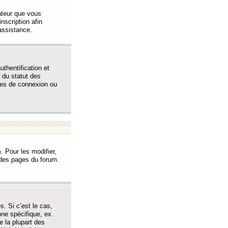
sateur que vous
inscription afin
assistance.
thentification et
 du statut des
èmes de connexion ou
. Pour les modifier,
t des pages du forum.
s. Si c’est le cas,
one spécifique, ex.
e la plupart des