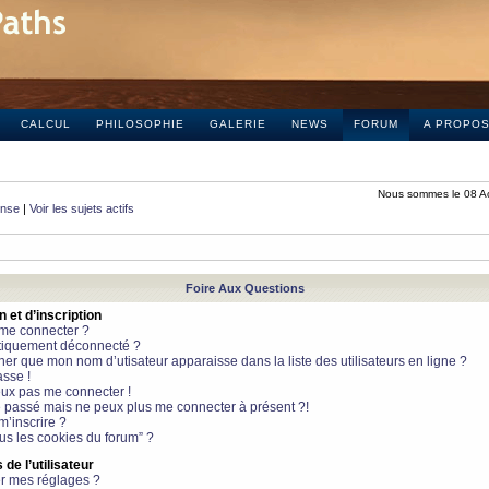
CALCUL
PHILOSOPHIE
GALERIE
NEWS
FORUM
A PROPO
Nous sommes le 08 A
onse
|
Voir les sujets actifs
Foire Aux Questions
et d’inscription
 me connecter ?
tiquement déconnecté ?
 que mon nom d’utisateur apparaisse dans la liste des utilisateurs en ligne ?
sse !
peux pas me connecter !
le passé mais ne peux plus me connecter à présent ?!
m’inscrire ?
ous les cookies du forum” ?
de l’utilisateur
r mes réglages ?