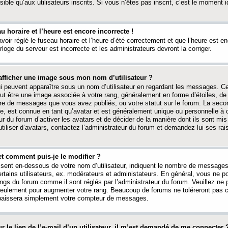
ible qu’aux utilisateurs inscrits. Si vous n’êtes pas inscrit, c’est le moment id
au horaire et l’heure est encore incorrecte !
avoir réglé le fuseau horaire et l’heure d’été correctement et que l’heure est e
rloge du serveur est incorrecte et les administrateurs devront la corriger.
fficher une image sous mon nom d’utilisateur ?
ui peuvent apparaître sous un nom d’utilisateur en regardant les messages. C
peut être une image associée à votre rang, généralement en forme d’étoiles, de
bre de messages que vous avez publiés, ou votre statut sur le forum. La seco
, est connue en tant qu’avatar et est généralement unique ou personnelle à c
ur du forum d’activer les avatars et de décider de la manière dont ils sont mis 
iliser d’avatars, contactez l’administrateur du forum et demandez lui ses rai
et comment puis-je le modifier ?
ssent en-dessous de votre nom d’utilisateur, indiquent le nombre de message
certains utilisateurs, ex. modérateurs et administateurs. En général, vous ne
angs du forum comme il sont réglés par l’administrateur du forum. Veuillez ne
 seulement pour augmenter votre rang. Beaucoup de forums ne toléreront pas c
abaissera simplement votre compteur de messages.
r le lien de l’e-mail d’un utilisateur, il m’est demandé de me connecter 