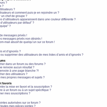
eurs ?
s ?
ilisateurs ?
lisateurs et comment puis-je en rejoindre un ?
 un chef de groupe ?
s d’utilisateurs apparaissent dans une couleur différente ?
’utilisateurs par défaut” ?
équipe” ?
de messages privés !
es messages privés non désirés !
em-mail abusif de quelqu’un sur ce forum !
is et d’ignorés ?
ou supprimer des utilisateurs de mes listes d’amis et d’ignorés ?
rums
her dans un forum ou des forums ?
e renvoie aucun résultat ?
envoie à une page blanche ?!
er des utilisateurs ?
 mes propres messages et sujets ?
t favoris
ntre la mise en favori et la souscription ?
e à un forum ou à un sujet spécifique ?
er mes souscriptions ?
ointes autorisées sur ce forum ?
toutes mes pièces jointes ?