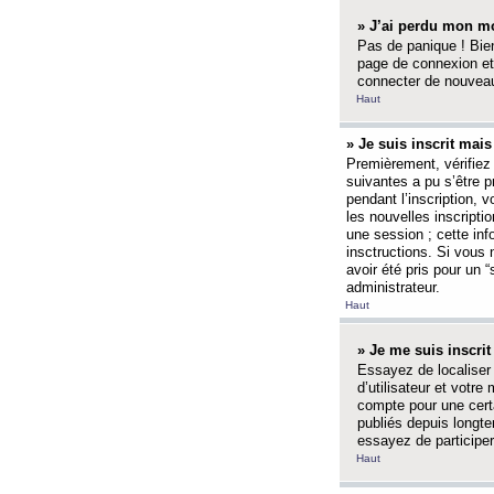
» J’ai perdu mon mo
Pas de panique ! Bien
page de connexion et
connecter de nouvea
Haut
» Je suis inscrit mai
Premièrement, vérifiez 
suivantes a pu s’être 
pendant l’inscription,
les nouvelles inscripti
une session ; cette inf
insctructions. Si vous 
avoir été pris pour un 
administrateur.
Haut
» Je me suis inscri
Essayez de localiser 
d’utilisateur et votr
compte pour une certa
publiés depuis longte
essayez de participe
Haut