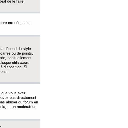
éal de le faire.
ncore erronée, alors
ela dépend du style
 carrés ou de points,
nde, habituellement
haque utilisateur.
à disposition. Si
sons.
s que vous avez
 pouvez pas directement
 pas abuser du forum en
ela, et un modérateur
?