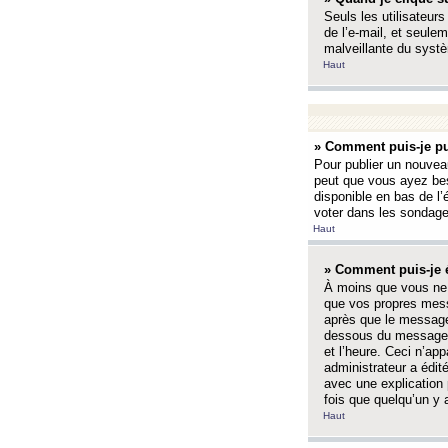
Seuls les utilisateurs
de l’e-mail, et seulem
malveillante du systè
Haut
» Comment puis-je pu
Pour publier un nouveau
peut que vous ayez bes
disponible en bas de l
voter dans les sondage
Haut
» Comment puis-je 
À moins que vous ne 
que vos propres mess
après que le message 
dessous du message l
et l’heure. Ceci n’ap
administrateur a édit
avec une explication
fois que quelqu’un y 
Haut