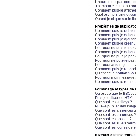
L’heure n’est pas correct
J’ai modifié le fuseau hor
Comment puis-je affiche
Quel est mon rang et com
Quand je clique sur le li
Problèmes de publicati
Comment puis-je publier
Comment puis-je éditer
Comment puis-je ajoute
Comment puis-je créer 
Pourquoi ne puis-je pas 
Comment puis-je éditer 
Pourquoi ne puis-je pas
Pourquoi ne puis-je pas 
Pourquoi ai-je reçu un a
Comment puis-je rappor
Qu’est-ce le bouton “Sauv
Pourquoi mon message a-
Comment puis-je remonte
Formatage et types de 
Qu’est-ce que le BBCod
Puis-je utiliser du HTML 
Que sont les smileys ?
Puis-je publier des imag
Que sont les annonces g
Que sont les annonces ?
Que sont les posts-it ?
Que sont les sujets verro
Que sont les icônes de s
Niveaux d’utilisateurs e