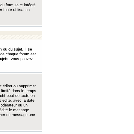
 du formulaire intégré
 toute utilisation
 ou du sujet. Il se
s de chaque forum est
sujets, vous pouvez
 éditer ou supprimer
 limité dans le temps
tit bout de texte en
 édité, avec la date
 modérateur ou un
 édité le message
rimer de message une