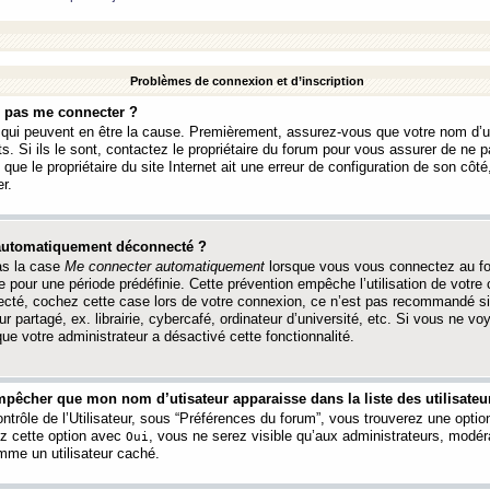
Problèmes de connexion et d’inscription
e pas me connecter ?
s qui peuvent en être la cause. Premièrement, assurez-vous que votre nom d’ut
s. Si ils le sont, contactez le propriétaire du forum pour vous assurer de ne pa
ue le propriétaire du site Internet ait une erreur de configuration de son côté, 
r.
 automatiquement déconnecté ?
as la case
Me connecter automatiquement
lorsque vous vous connectez au f
 pour une période prédéfinie. Cette prévention empêche l’utilisation de votre
necté, cochez cette case lors de votre connexion, ce n’est pas recommandé s
ur partagé, ex. librairie, cybercafé, ordinateur d’université, etc. Si vous ne v
que votre administrateur a désactivé cette fonctionnalité.
pêcher que mon nom d’utisateur apparaisse dans la liste des utilisateur
trôle de l’Utilisateur, sous “Préférences du forum”, vous trouverez une opti
ez cette option avec
, vous ne serez visible qu’aux administrateurs, mod
Oui
me un utilisateur caché.