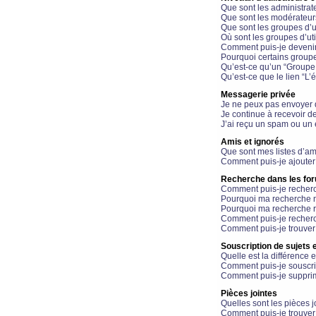
Que sont les administrat
Que sont les modérateur
Que sont les groupes d’ut
Où sont les groupes d’uti
Comment puis-je devenir
Pourquoi certains groupe
Qu’est-ce qu’un “Groupe d
Qu’est-ce que le lien “L’
Messagerie privée
Je ne peux pas envoyer 
Je continue à recevoir d
J’ai reçu un spam ou un 
Amis et ignorés
Que sont mes listes d’am
Comment puis-je ajouter 
Recherche dans les fo
Comment puis-je recherc
Pourquoi ma recherche n
Pourquoi ma recherche r
Comment puis-je recherch
Comment puis-je trouver
Souscription de sujets e
Quelle est la différence e
Comment puis-je souscrir
Comment puis-je supprim
Pièces jointes
Quelles sont les pièces j
Comment puis-je trouver 