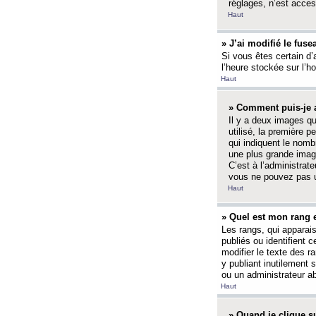
réglages, n’est access
Haut
» J’ai modifié le fuse
Si vous êtes certain d’
l’heure stockée sur l’ho
Haut
» Comment puis-je a
Il y a deux images q
utilisé, la première 
qui indiquent le nom
une plus grande image
C’est à l’administrate
vous ne pouvez pas ut
Haut
» Quel est mon rang 
Les rangs, qui apparai
publiés ou identifient 
modifier le texte des r
y publiant inutilement
ou un administrateur 
Haut
» Quand je clique su