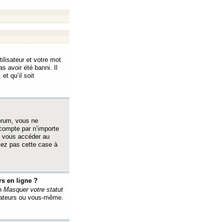
ilisateur et votre mot
s avoir été banni. Il
et qu’il soit
orum, vous ne
 compte par n’importe
i vous accéder au
oyez pas cette case à
s en ligne ?
on
Masquer votre statut
érateurs ou vous-même.