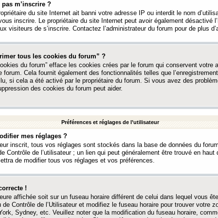
 pas m’inscrire ?
ropriétaire du site Internet ait banni votre adresse IP ou interdit le nom d’utili
vous inscrire. Le propriétaire du site Internet peut avoir également désactivé l’
 visiteurs de s’inscrire. Contactez l’administrateur du forum pour de plus d’
rimer tous les cookies du forum” ?
ookies du forum” efface les cookies crées par le forum qui conservent votre au
e forum. Cela fournit également des fonctionnalités telles que l’enregistrement
u, si cela a été activé par le propriétaire du forum. Si vous avez des probl
uppression des cookies du forum peut aider.
Préférences et réglages de l’utilisateur
difier mes réglages ?
teur inscrit, tous vos réglages sont stockés dans la base de données du forum
e Contrôle de l’utilisateur ; un lien qui peut généralement être trouvé en hau
tra de modifier tous vos réglages et vos préférences.
correcte !
heure affichée soit sur un fuseau horaire différent de celui dans lequel vous ête
 de Contrôle de l’Utilisateur et modifiez le fuseau horaire pour trouver votre z
ork, Sydney, etc. Veuillez noter que la modification du fuseau horaire, comm