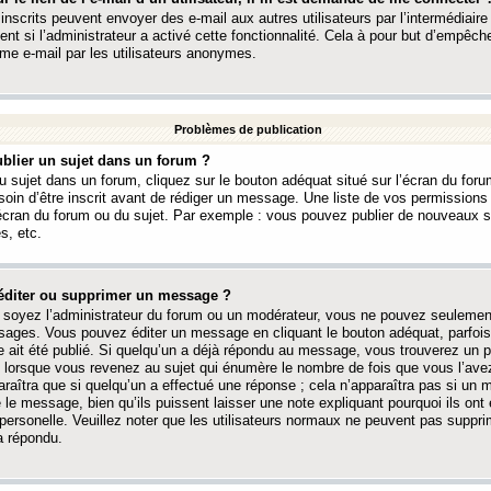
 inscrits peuvent envoyer des e-mail aux autres utilisateurs par l’intermédiaire
ent si l’administrateur a activé cette fonctionnalité. Cela à pour but d’empêcher
me e-mail par les utilisateurs anonymes.
Problèmes de publication
blier un sujet dans un forum ?
 sujet dans un forum, cliquez sur le bouton adéquat situé sur l’écran du forum
oin d’être inscrit avant de rédiger un message. Une liste de vos permission
’écran du forum ou du sujet. Par exemple : vous pouvez publier de nouveaux 
s, etc.
éditer ou supprimer un message ?
soyez l’administrateur du forum ou un modérateur, vous ne pouvez seulement
ages. Vous pouvez éditer un message en cliquant le bouton adéquat, parfois
ait été publié. Si quelqu’un a déjà répondu au message, vous trouverez un pe
orsque vous revenez au sujet qui énumère le nombre de fois que vous l’avez
paraîtra que si quelqu’un a effectué une réponse ; cela n’apparaîtra pas si un
é le message, bien qu’ils puissent laisser une note expliquant pourquoi ils ont
 personelle. Veuillez noter que les utilisateurs normaux ne peuvent pas supp
a répondu.